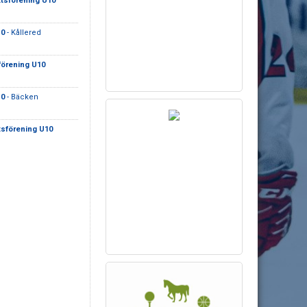
ttsförening U10
10
- Kållered
förening U10
10
- Bäcken
tsförening U10