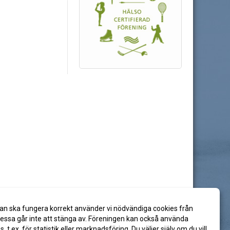
an ska fungera korrekt använder vi nödvändiga cookies från
ssa går inte att stänga av. Föreningen kan också använda
es, t.ex. för statistik eller marknadsföring. Du väljer själv om du vill