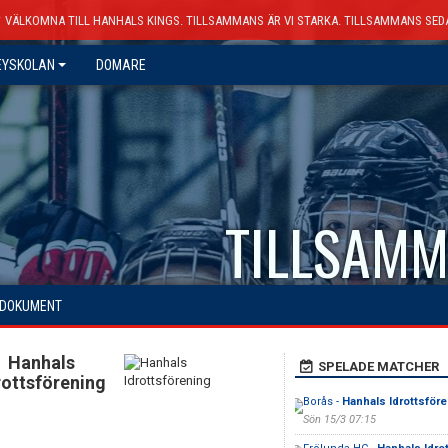
VÄLKOMNA TILL HANHALS KINGS. TILLSAMMANS ÄR VI STARKA. TILLSAMMANS SED
EYSKOLAN
DOMARE
TILLSAMM
DOKUMENT
Hanhals
SPELADE MATCHER
rottsförening
Borås -
Hanhals Idrottsför
Sön 15/3 07:15