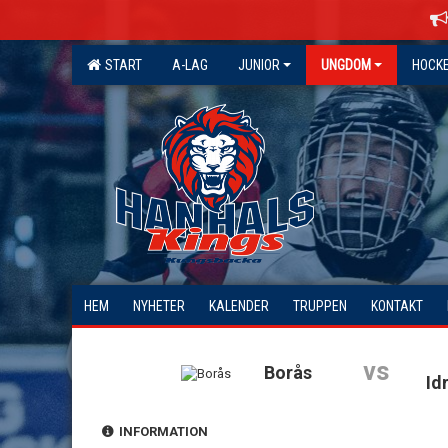
START
A-LAG
JUNIOR
UNGDOM
HOCK
HEM
NYHETER
KALENDER
TRUPPEN
KONTAKT
vs
Borås
Id
INFORMATION