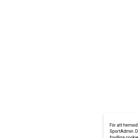
För att hemsid
SportAdmin. De
frivilliga cooki