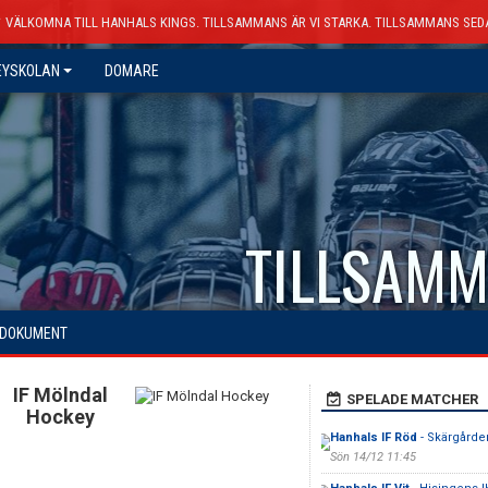
VÄLKOMNA TILL HANHALS KINGS. TILLSAMMANS ÄR VI STARKA. TILLSAMMANS SED
EYSKOLAN
DOMARE
TILLSAMM
DOKUMENT
IF Mölndal
SPELADE MATCHER
Hockey
Hanhals IF Röd
- Skärgårde
Sön 14/12 11:45