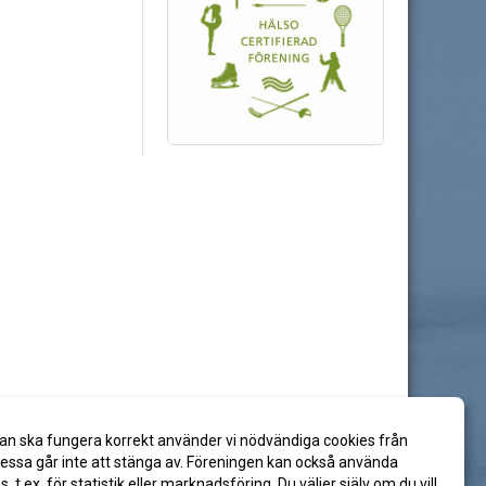
an ska fungera korrekt använder vi nödvändiga cookies från
ssa går inte att stänga av. Föreningen kan också använda
es, t.ex. för statistik eller marknadsföring. Du väljer själv om du vill