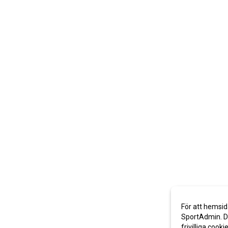
För att hemsid
SportAdmin. De
frivilliga cooki