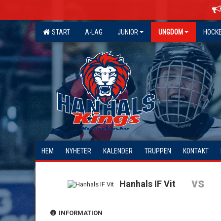
START
A-LAG
JUNIOR
UNGDOM
HOCK
HEM
NYHETER
KALENDER
TRUPPEN
KONTAKT
vs
Hanhals IF Vit
INFORMATION