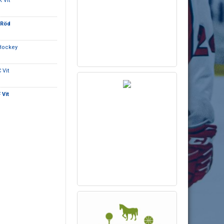
 Vit
 Röd
 Hockey
 Vit
 Vit