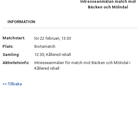
Intresseanmälan match mot
Bäcken och Mölndal
DOKUMENT
INFORMATION
Matchstart:
lör 22 februari, 13:30
Plats:
Bortamatch
Samling:
12:30, Kållered ishall
Aktivitetsinfo:
Intresseanmälan för match mot Bäcken och Mölndal i
Kållered ishall
<< Tillbaka