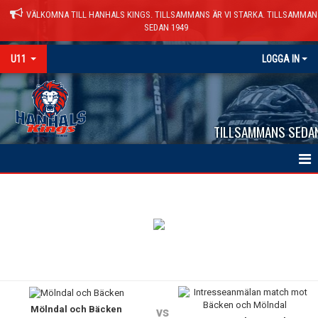
VÄLKOMNA TILL HANHALS KINGS. TILLSAMMANS ÄR VI STARKA. TILLSAMMAN
SEDAN 1949
U11
LOGGA IN
TILLSAMMANS SEDA
HEM
NYHETER
KALENDER
TRUPPEN
Mölndal och Bäcken
KONTAKT
vs