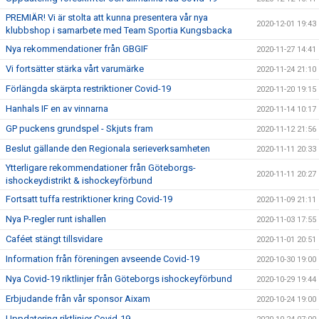
PREMIÄR! Vi är stolta att kunna presentera vår nya
2020-12-01 19:43
klubbshop i samarbete med Team Sportia Kungsbacka
Nya rekommendationer från GBGIF
2020-11-27 14:41
Vi fortsätter stärka vårt varumärke
2020-11-24 21:10
Förlängda skärpta restriktioner Covid-19
2020-11-20 19:15
Hanhals IF en av vinnarna
2020-11-14 10:17
GP puckens grundspel - Skjuts fram
2020-11-12 21:56
Beslut gällande den Regionala serieverksamheten
2020-11-11 20:33
Ytterligare rekommendationer från Göteborgs-
2020-11-11 20:27
ishockeydistrikt & ishockeyförbund
Fortsatt tuffa restriktioner kring Covid-19
2020-11-09 21:11
Nya P-regler runt ishallen
2020-11-03 17:55
Caféet stängt tillsvidare
2020-11-01 20:51
Information från föreningen avseende Covid-19
2020-10-30 19:00
Nya Covid-19 riktlinjer från Göteborgs ishockeyförbund
2020-10-29 19:44
Erbjudande från vår sponsor Aixam
2020-10-24 19:00
Uppdatering riktlinjer Covid-19