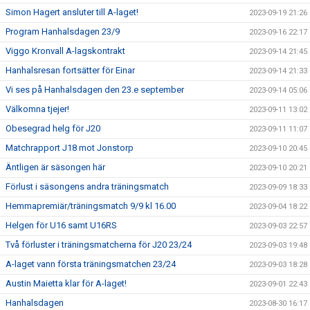
Simon Hagert ansluter till A-laget!
2023-09-19 21:26
Program Hanhalsdagen 23/9
2023-09-16 22:17
Viggo Kronvall A-lagskontrakt
2023-09-14 21:45
Hanhalsresan fortsätter för Einar
2023-09-14 21:33
Vi ses på Hanhalsdagen den 23.e september
2023-09-14 05:06
Välkomna tjejer!
2023-09-11 13:02
Obesegrad helg för J20
2023-09-11 11:07
Matchrapport J18 mot Jonstorp
2023-09-10 20:45
Äntligen är säsongen här
2023-09-10 20:21
Förlust i säsongens andra träningsmatch
2023-09-09 18:33
Hemmapremiär/träningsmatch 9/9 kl 16.00
2023-09-04 18:22
Helgen för U16 samt U16RS
2023-09-03 22:57
Två förluster i träningsmatcherna för J20 23/24
2023-09-03 19:48
A-laget vann första träningsmatchen 23/24
2023-09-03 18:28
Austin Maietta klar för A-laget!
2023-09-01 22:43
Hanhalsdagen
2023-08-30 16:17