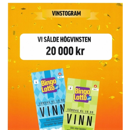
CAMPER
CUPER
CAFÉET
PARTNERS
PARTNERBROSCHYR
KLUBB 1949
TREKRONAN
KLUBBEN
BILJETTER