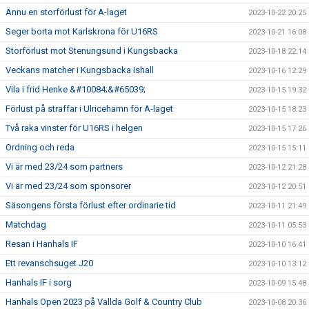
Ännu en storförlust för A-laget
2023-10-22 20:25
Seger borta mot Karlskrona för U16RS
2023-10-21 16:08
Storförlust mot Stenungsund i Kungsbacka
2023-10-18 22:14
Veckans matcher i Kungsbacka Ishall
2023-10-16 12:29
Vila i frid Henke &#10084;&#65039;
2023-10-15 19:32
Förlust på straffar i Ulricehamn för A-laget
2023-10-15 18:23
Två raka vinster för U16RS i helgen
2023-10-15 17:26
Ordning och reda
2023-10-15 15:11
Vi är med 23/24 som partners
2023-10-12 21:28
Vi är med 23/24 som sponsorer
2023-10-12 20:51
Säsongens första förlust efter ordinarie tid
2023-10-11 21:49
Matchdag
2023-10-11 05:53
Resan i Hanhals IF
2023-10-10 16:41
Ett revanschsuget J20
2023-10-10 13:12
Hanhals IF i sorg
2023-10-09 15:48
Hanhals Open 2023 på Vallda Golf & Country Club
2023-10-08 20:36