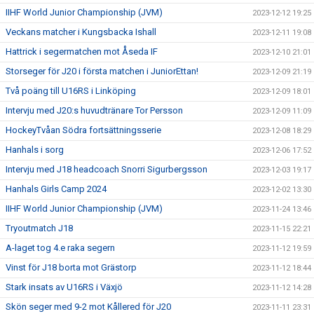
IIHF World Junior Championship (JVM)
2023-12-12 19:25
Veckans matcher i Kungsbacka Ishall
2023-12-11 19:08
Hattrick i segermatchen mot Åseda IF
2023-12-10 21:01
Storseger för J20 i första matchen i JuniorEttan!
2023-12-09 21:19
Två poäng till U16RS i Linköping
2023-12-09 18:01
Intervju med J20:s huvudtränare Tor Persson
2023-12-09 11:09
HockeyTvåan Södra fortsättningsserie
2023-12-08 18:29
Hanhals i sorg
2023-12-06 17:52
Intervju med J18 headcoach Snorri Sigurbergsson
2023-12-03 19:17
Hanhals Girls Camp 2024
2023-12-02 13:30
IIHF World Junior Championship (JVM)
2023-11-24 13:46
Tryoutmatch J18
2023-11-15 22:21
A-laget tog 4.e raka segern
2023-11-12 19:59
Vinst för J18 borta mot Grästorp
2023-11-12 18:44
Stark insats av U16RS i Växjö
2023-11-12 14:28
Skön seger med 9-2 mot Kållered för J20
2023-11-11 23:31