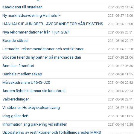
Kandidater till styrelsen
2021-06-12 14:56
Ny marknadsavdelning Hanhals IF
2021-05-27 15:00
HANHALS IF JUNIORER - AVGÖRANDE FÖR VÅR EXISTENS
2021-05-26 19:00
Nya rekommendationer från 1 juni 2021
2021-05-25 20:51
Boende sökes!
2021-05-16 20:17
Lättnader i rekommendationer och restriktioner
2021-05-06 19:58
Booster Friends ny partner på marknadssidan
2021-04-28 21:06
Anmälan årsmötet
2021-04-27 08:36
Hanhals medlemsskap
2021-04-20 11:35
Målvaktstränare U16RS-J20
2021-04-06 20:52
Anders Rybrink lämnar sin kassörroll
2021-04-06 20:13
Valberedningen
2021-03-30 22:11
Vi söker en Hockeyskoleansvarig
2021-03-27 16:28
Idag gäller det!
2021-03-20 11:05
Information ang parkering vid ishallen
2021-03-14 13:28
Uppdatering av restriktioner och förhållningsregler MARS