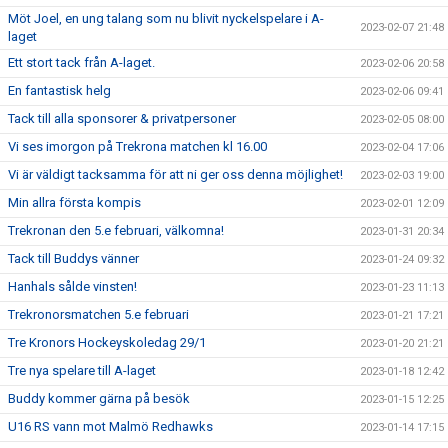
Möt Joel, en ung talang som nu blivit nyckelspelare i A-
2023-02-07 21:48
laget
Ett stort tack från A-laget.
2023-02-06 20:58
En fantastisk helg
2023-02-06 09:41
Tack till alla sponsorer & privatpersoner
2023-02-05 08:00
Vi ses imorgon på Trekrona matchen kl 16.00
2023-02-04 17:06
Vi är väldigt tacksamma för att ni ger oss denna möjlighet!
2023-02-03 19:00
Min allra första kompis
2023-02-01 12:09
Trekronan den 5.e februari, välkomna!
2023-01-31 20:34
Tack till Buddys vänner
2023-01-24 09:32
Hanhals sålde vinsten!
2023-01-23 11:13
Trekronorsmatchen 5.e februari
2023-01-21 17:21
Tre Kronors Hockeyskoledag 29/1
2023-01-20 21:21
Tre nya spelare till A-laget
2023-01-18 12:42
Buddy kommer gärna på besök
2023-01-15 12:25
U16 RS vann mot Malmö Redhawks
2023-01-14 17:15