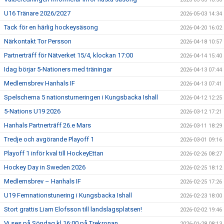
U16 Tränare 2026/2027
2026-05-03 14:34
Tack för en härlig hockeysäsong
2026-04-20 16:02
Närkontakt Tor Persson
2026-04-18 10:57
Partnerträff för Nätverket 15/4, klockan 17:00
2026-04-14 15:40
Idag börjar 5-Nationers med träningar
2026-04-13 07:44
Medlemsbrev Hanhals IF
2026-04-13 07:41
Spelschema 5 nationsturneringen i Kungsbacka Ishall
2026-04-12 12:25
5-Nations U19 2026
2026-03-12 17:21
Hanhals Partnerträff 26.e Mars
2026-03-11 18:29
Tredje och avgörande Playoff 1
2026-03-01 09:16
Playoff 1 inför kval till HockeyEttan
2026-02-26 08:27
Hockey Day in Sweden 2026
2026-02-25 18:12
Medlemsbrev – Hanhals IF
2026-02-25 17:26
U19 Femnationstunering i Kungsbacka Ishall
2026-02-23 18:00
Stort grattis Liam Elofsson till landslagsplatsen!
2026-02-02 19:46
Vi ses på Söndag kl 16:00 på Trekronan
2026-01-28 08:13