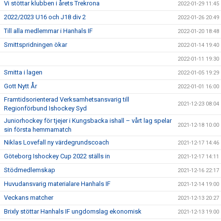
Vi stöttar klubben i årets Trekrona
2022-01-29 11:45
2022/2023 U16 och J18 div 2
2022-01-26 20:49
Till alla medlemmar i Hanhals IF
2022-01-20 18:48
Smittspridningen ökar
2022-01-14 19:40
2022-01-11 19:30
Smitta i lagen
2022-01-05 19:29
Gott Nytt År
2022-01-01 16:00
Framtidsorienterad Verksamhetsansvarig till
2021-12-23 08:04
Regionförbund Ishockey Syd
Juniorhockey för tjejer i Kungsbacka ishall – vårt lag spelar
2021-12-18 10:00
sin första hemmamatch
Niklas Lovefall ny värdegrundscoach
2021-12-17 14:46
Göteborg Ishockey Cup 2022 ställs in
2021-12-17 14:11
Stödmedlemskap
2021-12-16 22:17
Huvudansvarig materialare Hanhals IF
2021-12-14 19:00
Veckans matcher
2021-12-13 20:27
Brixly stöttar Hanhals IF ungdomslag ekonomisk
2021-12-13 19:00