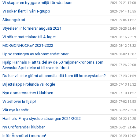
Vi skapar en tryggare miljö för våra barn
2021-09-21 17:00
Vi söker fler till vår IT-grupp
2021-09-14 13:55
Säsongskort
2021-09-04 11:27
Styrelsen informerar augusti 2021
2021-08-25 21:44
Vi söker materialare till A-laget
2021-08-16 20:19
MORGONHOCKEY 2021-2022
2021-08-12 08:32
Uppdateringen av rekommendationer
2021-08-02 13:07
Hjälp Hanhals IF att ta del av de 50 miljoner kronorna som
2021-07-26 20:08
Svenska Spel delar ut till svensk idrott
Du har väl inte glömt att anmäla ditt barn till hockeyskolan?
2021-07-23 21:59
Biljettsläpp Frölunda vs Rögle
2021-07-13 15:32
Nya domarcoacher i klubben
2021-07-10 11:27
Vi behöver Er hjälp!
2021-07-02 15:53
Vår nya kassör
2021-06-22 20:53
Hanhals IF nya styrelse säsongen 2021/2022
2021-06-22 10:25
Ny Ordförande i klubben
2021-06-21 21:46
Inför Årsmötet i morgon!
2021-06-20 19:02