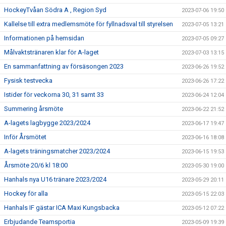
HockeyTvåan Södra A , Region Syd
2023-07-06 19:50
Kallelse till extra medlemsmöte för fyllnadsval till styrelsen
2023-07-05 13:21
Informationen på hemsidan
2023-07-05 09:27
Målvaktstränaren klar för A-laget
2023-07-03 13:15
En sammanfattning av försäsongen 2023
2023-06-26 19:52
Fysisk testvecka
2023-06-26 17:22
Istider för veckorna 30, 31 samt 33
2023-06-24 12:04
Summering årsmöte
2023-06-22 21:52
A-lagets lagbygge 2023/2024
2023-06-17 19:47
Inför Årsmötet
2023-06-16 18:08
A-lagets träningsmatcher 2023/2024
2023-06-15 19:53
Årsmöte 20/6 kl 18:00
2023-05-30 19:00
Hanhals nya U16 tränare 2023/2024
2023-05-29 20:11
Hockey för alla
2023-05-15 22:03
Hanhals IF gästar ICA Maxi Kungsbacka
2023-05-12 07:22
Erbjudande Teamsportia
2023-05-09 19:39