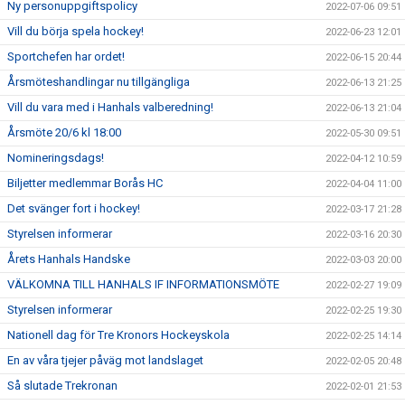
Ny personuppgiftspolicy
2022-07-06 09:51
Vill du börja spela hockey!
2022-06-23 12:01
Sportchefen har ordet!
2022-06-15 20:44
Årsmöteshandlingar nu tillgängliga
2022-06-13 21:25
Vill du vara med i Hanhals valberedning!
2022-06-13 21:04
Årsmöte 20/6 kl 18:00
2022-05-30 09:51
Nomineringsdags!
2022-04-12 10:59
Biljetter medlemmar Borås HC
2022-04-04 11:00
Det svänger fort i hockey!
2022-03-17 21:28
Styrelsen informerar
2022-03-16 20:30
Årets Hanhals Handske
2022-03-03 20:00
VÄLKOMNA TILL HANHALS IF INFORMATIONSMÖTE
2022-02-27 19:09
Styrelsen informerar
2022-02-25 19:30
Nationell dag för Tre Kronors Hockeyskola
2022-02-25 14:14
En av våra tjejer påväg mot landslaget
2022-02-05 20:48
Så slutade Trekronan
2022-02-01 21:53