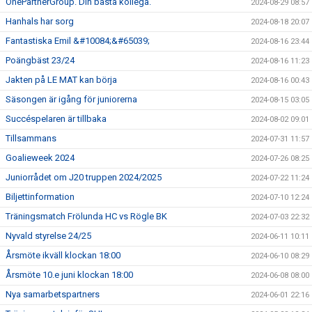
OnePartnerGroup. Din bästa kollega.
2024-08-29 08:57
Hanhals har sorg
2024-08-18 20:07
Fantastiska Emil &#10084;&#65039;
2024-08-16 23:44
Poängbäst 23/24
2024-08-16 11:23
Jakten på LE MAT kan börja
2024-08-16 00:43
Säsongen är igång för juniorerna
2024-08-15 03:05
Succéspelaren är tillbaka
2024-08-02 09:01
Tillsammans
2024-07-31 11:57
Goalieweek 2024
2024-07-26 08:25
Juniorrådet om J20 truppen 2024/2025
2024-07-22 11:24
Biljettinformation
2024-07-10 12:24
Träningsmatch Frölunda HC vs Rögle BK
2024-07-03 22:32
Nyvald styrelse 24/25
2024-06-11 10:11
Årsmöte ikväll klockan 18:00
2024-06-10 08:29
Årsmöte 10.e juni klockan 18:00
2024-06-08 08:00
Nya samarbetspartners
2024-06-01 22:16