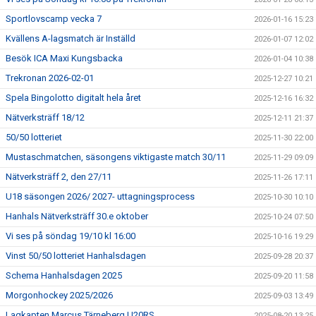
Sportlovscamp vecka 7
2026-01-16 15:23
Kvällens A-lagsmatch är Inställd
2026-01-07 12:02
Besök ICA Maxi Kungsbacka
2026-01-04 10:38
Trekronan 2026-02-01
2025-12-27 10:21
Spela Bingolotto digitalt hela året
2025-12-16 16:32
Nätverksträff 18/12
2025-12-11 21:37
50/50 lotteriet
2025-11-30 22:00
Mustaschmatchen, säsongens viktigaste match 30/11
2025-11-29 09:09
Nätverksträff 2, den 27/11
2025-11-26 17:11
U18 säsongen 2026/ 2027- uttagningsprocess
2025-10-30 10:10
Hanhals Nätverksträff 30.e oktober
2025-10-24 07:50
Vi ses på söndag 19/10 kl 16:00
2025-10-16 19:29
Vinst 50/50 lotteriet Hanhalsdagen
2025-09-28 20:37
Schema Hanhalsdagen 2025
2025-09-20 11:58
Morgonhockey 2025/2026
2025-09-03 13:49
Lagkapten Marcus Tärneberg U20RS
2025-08-20 13:25