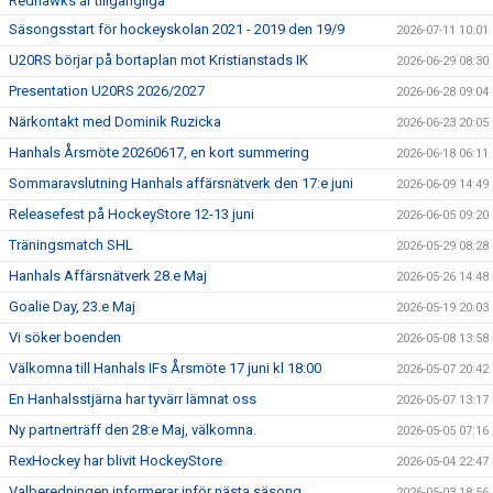
Redhawks är tillgängliga
Säsongsstart för hockeyskolan 2021 - 2019 den 19/9
2026-07-11 10:01
U20RS börjar på bortaplan mot Kristianstads IK
2026-06-29 08:30
Presentation U20RS 2026/2027
2026-06-28 09:04
Närkontakt med Dominik Ruzicka
2026-06-23 20:05
Hanhals Årsmöte 20260617, en kort summering
2026-06-18 06:11
Sommaravslutning Hanhals affärsnätverk den 17:e juni
2026-06-09 14:49
Releasefest på HockeyStore 12-13 juni
2026-06-05 09:20
Träningsmatch SHL
2026-05-29 08:28
Hanhals Affärsnätverk 28.e Maj
2026-05-26 14:48
Goalie Day, 23.e Maj
2026-05-19 20:03
Vi söker boenden
2026-05-08 13:58
Välkomna till Hanhals IFs Årsmöte 17 juni kl 18:00
2026-05-07 20:42
En Hanhalsstjärna har tyvärr lämnat oss
2026-05-07 13:17
Ny partnerträff den 28:e Maj, välkomna.
2026-05-05 07:16
RexHockey har blivit HockeyStore
2026-05-04 22:47
Valberedningen informerar inför nästa säsong
2026-05-03 18:56