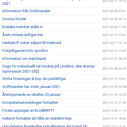
2021-03-11 19:12
2021
Information från Ordföranden
2021-02-28 22:01
Corona Stödet
2021-02-28 20:14
Enstaka matcher ställs in
2021-02-24 17:46
Årets mössa äntligen här
2021-02-19 19:42
Hanhals IF söker säljare till marknad
2021-02-17 16:33
Förtydligande inför sportlov
2021-02-10 15:30
Information om matchspel
2021-01-31 08:00
Dags för individuellt val Hockey på Lindälvs- eller Aranäs
2021-01-28 20:05
Gymnasium 2021-2022
Stötta föreningen & köp din publikfigur
2021-01-27 15:01
Ordföranden har ordet, januari 2021
2021-01-25 20:58
Återöppnande av ishallen 25 januari
2021-01-24 10:22
Kompetensutvecklingen fortsätter
2021-01-12 21:34
Första upplagan av KLUBBNYTT
2020-12-20 11:14
Halland fortsätter att hålla en restriktiv linje
2020-12-14 18:46
Uppdatering föreskrifter och allmänna råd Covid-19
2020-12-12 16:41