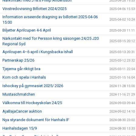
Närkontakt med J18:s Philip Andersson
2025-04-26 19:53
Vinstredovisning Billotteri 2024/2025
2025-04-06 15:53
Information avseende dragning av billotteri 2025-04-06
2025-04-02 10:24
15:00
Biljetter Aprilcupen 4-6 April
2025-03-20 11:11
Närkontakt med Tor Persson kring säsongen 24/25 J20
2025-03-15 20:12
Regional Syd
Aprilcupen 4–6 april i Kungsbacka Ishall
2025-03-13 20:31
Partnerskap 25/26
2025-03-12 23:32
Tjejerna går riktigt bra
2025-03-11 22:54
Kom och spela i Hanhals
2025-01-15 16:04
Ishockey på gymnasiet 2025/ 2026
2024-11-28 15:00
Mustaschmatchen
2024-11-16 21:29
Välkomna till Hockeyskolan 24/25
2024-09-03 09:44
AjaBajaCancer auktion
2024-09-02 14:10
Nya styrande dokument för Hanhals IF
2024-08-30 23:02
Hanhalsdagen 15/9
2024-08-30 13:33