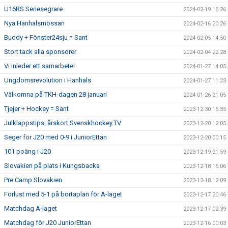
U16RS Seriesegrare
2024-02-19 15:26
Nya Hanhalsmössan
2024-02-16 20:26
Buddy + Fönster24sju = Sant
2024-02-05 14:50
Stort tack alla sponsorer
2024-02-04 22:28
Vi inleder ett samarbete!
2024-01-27 14:05
Ungdomsrevolution i Hanhals
2024-01-27 11:23
Välkomna på TKH-dagen 28 januari
2024-01-26 21:05
Tjejer + Hockey = Sant
2023-12-30 15:35
Julklappstips, årskort Svenskhockey.TV
2023-12-20 12:05
Seger för J20 med 0-9 i JuniorEttan
2023-12-20 00:15
101 poäng i J20
2023-12-19 21:59
Slovakien på plats i Kungsbacka
2023-12-18 15:06
Pre Camp Slovakien
2023-12-18 12:09
Förlust med 5-1 på bortaplan för A-laget
2023-12-17 20:46
Matchdag A-laget
2023-12-17 02:39
Matchdag för J20 JuniorEttan
2023-12-16 00:03