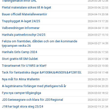
Träningsmatch inför SHL
2024-05-28 12:34
Flertal materialare sökes till A-laget
2024-05-06 22:55
Bauer officiell Materialleverantör
2024-04-19 20:58
Truppbygget A-laget 24/25
2024-04-19 17:20
Valberedningen Informerar
2024-04-04 11:33
Hanhals partnerbroschyr 24/25
2024-03-27 15:10
Felizia om framtiden, dåtiden och om den kommande
2024-03-27 14:39
tjejcampen vecka 26
Hanhals Girls Camp 2024
2024-03-26 17:50
Stort grattis till SM Guldet
2024-03-24 17:08
Tränarteamet för U16RS är klart!
2024-03-23 10:00
Tack för fantastiska dagar &#10084;&#65039;&#128153;
2024-03-18 17:48
Nya mål för Alma Wallentin
2024-03-08 20:21
A-lagstränarna förlänger med ytterligare två år
2024-03-04 20:20
Fyra nya camper tillgängliga
2024-03-03 18:52
J20 Seriesegrare och klara för J20 Regional
2024-02-20 22:07
J18 har tagit stora steg 23/24
2024-02-19 21:34