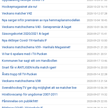
2020-10-24 07:00
Hockeymagasinet ute nu!
2020-10-23 16:19
Veckans matcher V42
2020-10-12 07:28
Nya sarger inför premiären av nya hemmaplansmodellen
2020-10-04 18:45
Veckans matchschema V40 - Seriepremiär A-laget
2020-10-01 06:33
Säsongskortet 2020/2021 A-laget
2020-09-27 15:41
Nya riktlinjer Covid-19 Hanhals IF
2020-09-23 10:00
Veckans matchschema V39 - Hanhals Magasinet!
2020-09-21 21:20
Vi har 6 spelare med i TV-Pucken
2020-09-21 20:51
Kommunen har sagt sitt om Handbollen
2020-09-17 13:46
Snart får vi ÄNTLIGEN kolla match igen!
2020-09-16 20:03
Årets trupp till TV-Pucken
2020-09-14 22:28
Veckans matchschema V38
2020-09-13 21:54
Svenskhockey.TV ger dig möjlighet att se matcher live
2020-09-10 06:39
Höstlovscamp för ungdomar 2007-2011
2020-09-07 19:32
Påminnelse om publikfritt!
2020-08-29 22:05
Riktlinjer COVID-19 Hanhals IF