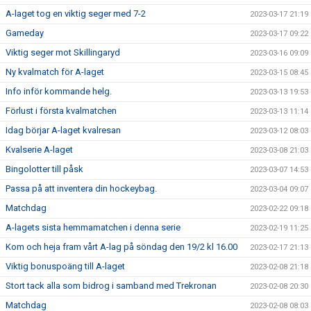
A-laget tog en viktig seger med 7-2
2023-03-17 21:19
Gameday
2023-03-17 09:22
Viktig seger mot Skillingaryd
2023-03-16 09:09
Ny kvalmatch för A-laget
2023-03-15 08:45
Info inför kommande helg.
2023-03-13 19:53
Förlust i första kvalmatchen
2023-03-13 11:14
Idag börjar A-laget kvalresan
2023-03-12 08:03
Kvalserie A-laget
2023-03-08 21:03
Bingolotter till påsk
2023-03-07 14:53
Passa på att inventera din hockeybag.
2023-03-04 09:07
Matchdag
2023-02-22 09:18
A-lagets sista hemmamatchen i denna serie
2023-02-19 11:25
Kom och heja fram vårt A-lag på söndag den 19/2 kl 16.00
2023-02-17 21:13
Viktig bonuspoäng till A-laget
2023-02-08 21:18
Stort tack alla som bidrog i samband med Trekronan
2023-02-08 20:30
Matchdag
2023-02-08 08:03