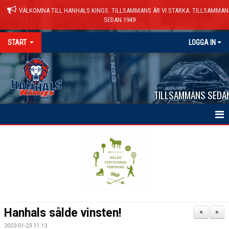
VÄLKOMNA TILL HANHALS KINGS. TILLSAMMANS ÄR VI STARKA. TILLSAMMAN
SEDAN 1949
START
LOGGA IN
TILLSAMMANS SEDA
HEM
NYHETER
VÅRA LAG
KALENDER
Hanhals sålde vinsten!
<
>
MATCHER
2023-01-23 11:13