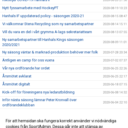
2020-08-20 21:56
Nytt fyssamarbete med HockeyPT
2020-08-19 10:23
Hanhals IF uppdaterad policy - säsongen 2020-21
2020-08-15 08:47
Vi välkomnar Stena Recycling som ny samarbetspartner
2020-08-14 15:11
Vill du vara en del i vårt grymma A-lags sekretariatteam
2020-08-13 07:55
Ny samarbetspartner till Hanhals Kings säsongen
2020-08-09 11:01
2020/2021
Ny säsong väntar & marknad-produktion behöver mer folk
2020-07-28 20:34
Äntligen en camp för oss vuxna
2020-07-02 07:37
Vår nya ordförande har ordet
2020-06-25 22:26
Årsmötet avklarat
2020-06-25 22:17
Årsmötet digitalt
2020-06-18 07:15
Kick-off för föreningens nya ledarutbildning
2020-06-08 14:32
Inför nästa säsong lämnar Peter Kronvall över
2020-06-04 22:10
ordförandeklubban
Warrior klubbprofil 2020/2021
2020-06-04 21:42
Hanhals Kings sluter avtal med Warrior Hockey
För att hemsidan ska fungera korrekt använder vi nödvändiga
2020-06-01 18:19
cookies från SportAdmin. Dessa går inte att stänga av.