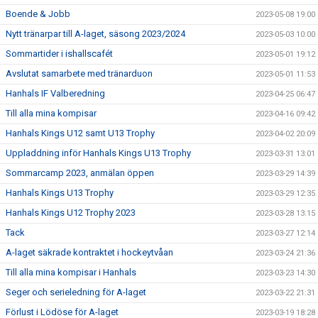
Boende & Jobb
2023-05-08 19:00
Nytt tränarpar till A-laget, säsong 2023/2024
2023-05-03 10:00
Sommartider i ishallscafét
2023-05-01 19:12
Avslutat samarbete med tränarduon
2023-05-01 11:53
Hanhals IF Valberedning
2023-04-25 06:47
Till alla mina kompisar
2023-04-16 09:42
Hanhals Kings U12 samt U13 Trophy
2023-04-02 20:09
Uppladdning inför Hanhals Kings U13 Trophy
2023-03-31 13:01
Sommarcamp 2023, anmälan öppen
2023-03-29 14:39
Hanhals Kings U13 Trophy
2023-03-29 12:35
Hanhals Kings U12 Trophy 2023
2023-03-28 13:15
Tack
2023-03-27 12:14
A-laget säkrade kontraktet i hockeytvåan
2023-03-24 21:36
Till alla mina kompisar i Hanhals
2023-03-23 14:30
Seger och serieledning för A-laget
2023-03-22 21:31
Förlust i Lödöse för A-laget
2023-03-19 18:28