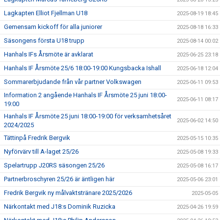
Lagkapten Elliot Fjellman U18
2025-08-19 18:45
Gemensam kickoff för alla juniorer
2025-08-18 16:33
Säsongens första U18 trupp
2025-08-14 00:02
Hanhals IFs Årsmöte är avklarat
2025-06-25 23:18
Hanhals IF Årsmöte 25/6 18:00-19:00 Kungsbacka Ishall
2025-06-18 12:04
Sommarerbjudande från vår partner Volkswagen
2025-06-11 09:53
Information 2 angående Hanhals IF Årsmöte 25 juni 18:00-
2025-06-11 08:17
19:00
Hanhals IF Årsmöte 25 juni 18:00-19:00 för verksamhetsåret
2025-06-02 14:50
2024/2025
Tättinpå Fredrik Bergvik
2025-05-15 10:35
Nyförvärv till A-laget 25/26
2025-05-08 19:33
Spelartrupp J20RS säsongen 25/26
2025-05-08 16:17
Partnerbroschyren 25/26 är äntligen här
2025-05-06 23:01
Fredrik Bergvik ny målvaktstränare 2025/2026
2025-05-05
Närkontakt med J18:s Dominik Ruzicka
2025-04-26 19:59