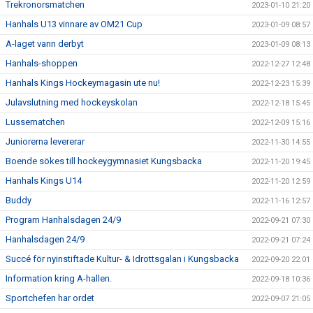
Trekronorsmatchen
2023-01-10 21:20
Hanhals U13 vinnare av OM21 Cup
2023-01-09 08:57
A-laget vann derbyt
2023-01-09 08:13
Hanhals-shoppen
2022-12-27 12:48
Hanhals Kings Hockeymagasin ute nu!
2022-12-23 15:39
Julavslutning med hockeyskolan
2022-12-18 15:45
Lussematchen
2022-12-09 15:16
Juniorerna levererar
2022-11-30 14:55
Boende sökes till hockeygymnasiet Kungsbacka
2022-11-20 19:45
Hanhals Kings U14
2022-11-20 12:59
Buddy
2022-11-16 12:57
Program Hanhalsdagen 24/9
2022-09-21 07:30
Hanhalsdagen 24/9
2022-09-21 07:24
Succé för nyinstiftade Kultur- & Idrottsgalan i Kungsbacka
2022-09-20 22:01
Information kring A-hallen.
2022-09-18 10:36
Sportchefen har ordet
2022-09-07 21:05