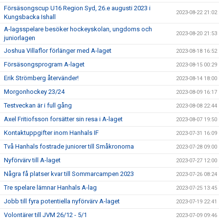
Försäsongscup U16 Region Syd, 26.e augusti 2023 i
2023-08-22 21:02
Kungsbacka Ishall
A-lagsspelare besöker hockeyskolan, ungdoms och
2023-08-20 21:53
juniorlagen
Joshua Villaflor förlänger med A-laget
2023-08-18 16:52
Försäsongsprogram A-laget
2023-08-15 00:29
Erik Strömberg återvänder!
2023-08-14 18:00
Morgonhockey 23/24
2023-08-09 16:17
Testveckan är i full gång
2023-08-08 22:44
Axel Fritiofsson forsätter sin resa i A-laget
2023-08-07 19:50
Kontaktuppgifter inom Hanhals IF
2023-07-31 16:09
Två Hanhals fostrade juniorer till Småkronorna
2023-07-28 09:00
Nyförvärv till A-laget
2023-07-27 12:00
Några få platser kvar till Sommarcampen 2023
2023-07-26 08:24
Tre spelare lämnar Hanhals A-lag
2023-07-25 13:45
Jobb till fyra potentiella nyförvärv A-laget
2023-07-19 22:41
Volontärer till JVM 26/12 - 5/1
2023-07-09 09:46