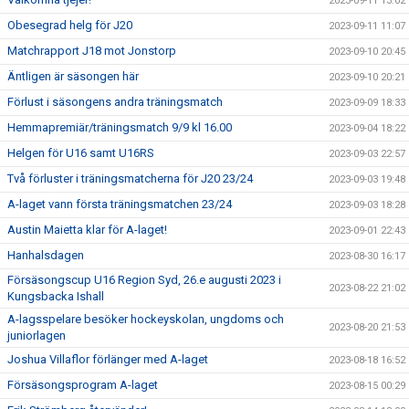
2023-09-11 13:02
Obesegrad helg för J20
2023-09-11 11:07
Matchrapport J18 mot Jonstorp
2023-09-10 20:45
Äntligen är säsongen här
2023-09-10 20:21
Förlust i säsongens andra träningsmatch
2023-09-09 18:33
Hemmapremiär/träningsmatch 9/9 kl 16.00
2023-09-04 18:22
Helgen för U16 samt U16RS
2023-09-03 22:57
Två förluster i träningsmatcherna för J20 23/24
2023-09-03 19:48
A-laget vann första träningsmatchen 23/24
2023-09-03 18:28
Austin Maietta klar för A-laget!
2023-09-01 22:43
Hanhalsdagen
2023-08-30 16:17
Försäsongscup U16 Region Syd, 26.e augusti 2023 i
2023-08-22 21:02
Kungsbacka Ishall
A-lagsspelare besöker hockeyskolan, ungdoms och
2023-08-20 21:53
juniorlagen
Joshua Villaflor förlänger med A-laget
2023-08-18 16:52
Försäsongsprogram A-laget
2023-08-15 00:29