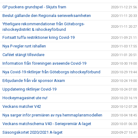
GP puckens grundspel - Skjuts fram
2020-11-12 21:56
Beslut gällande den Regionala serieverksamheten
2020-11-11 20:33
Ytterligare rekommendationer från Göteborgs-
2020-11-11 20:27
ishockeydistrikt & ishockeyförbund
Fortsatt tuffa restriktioner kring Covid-19
2020-11-09 21:11
Nya P-regler runt ishallen
2020-11-03 17:55
Caféet stängt tillsvidare
2020-11-01 20:51
Information från föreningen avseende Covid-19
2020-10-30 19:00
Nya Covid-19 riktlinjer från Göteborgs ishockeyförbund
2020-10-29 19:44
Erbjudande från vår sponsor Aixam
2020-10-24 19:00
Uppdatering riktlinjer Covid-19
2020-10-24 07:00
Hockeymagasinet ute nu!
2020-10-23 16:19
Veckans matcher V42
2020-10-12 07:28
Nya sarger inför premiären av nya hemmaplansmodellen
2020-10-04 18:45
Veckans matchschema V40 - Seriepremiär A-laget
2020-10-01 06:33
Säsongskortet 2020/2021 A-laget
2020-09-27 15:41