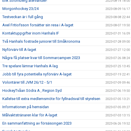
Erik Strömberg återvänder!
2023-08-14 18:00
Morgonhockey 23/24
2023-08-09 16:17
Testveckan är i full gång
2023-08-08 22:44
Axel Fritiofsson forsätter sin resa i A-laget
2023-08-07 19:50
Kontaktuppgifter inom Hanhals IF
2023-07-31 16:09
Två Hanhals fostrade juniorer till Småkronorna
2023-07-28 09:00
Nyförvärv till A-laget
2023-07-27 12:00
Några få platser kvar till Sommarcampen 2023
2023-07-26 08:24
Tre spelare lämnar Hanhals A-lag
2023-07-25 13:45
Jobb till fyra potentiella nyförvärv A-laget
2023-07-19 22:41
Volontärer till JVM 26/12 - 5/1
2023-07-09 09:46
HockeyTvåan Södra A , Region Syd
2023-07-06 19:50
Kallelse till extra medlemsmöte för fyllnadsval till styrelsen
2023-07-05 13:21
Informationen på hemsidan
2023-07-05 09:27
Målvaktstränaren klar för A-laget
2023-07-03 13:15
En sammanfattning av försäsongen 2023
2023-06-26 19:52