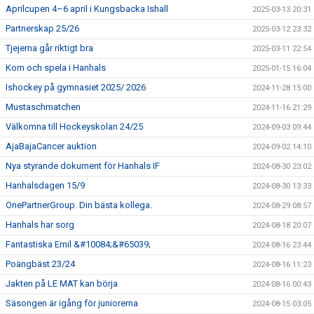
Aprilcupen 4–6 april i Kungsbacka Ishall
2025-03-13 20:31
Partnerskap 25/26
2025-03-12 23:32
Tjejerna går riktigt bra
2025-03-11 22:54
Kom och spela i Hanhals
2025-01-15 16:04
Ishockey på gymnasiet 2025/ 2026
2024-11-28 15:00
Mustaschmatchen
2024-11-16 21:29
Välkomna till Hockeyskolan 24/25
2024-09-03 09:44
AjaBajaCancer auktion
2024-09-02 14:10
Nya styrande dokument för Hanhals IF
2024-08-30 23:02
Hanhalsdagen 15/9
2024-08-30 13:33
OnePartnerGroup. Din bästa kollega.
2024-08-29 08:57
Hanhals har sorg
2024-08-18 20:07
Fantastiska Emil &#10084;&#65039;
2024-08-16 23:44
Poängbäst 23/24
2024-08-16 11:23
Jakten på LE MAT kan börja
2024-08-16 00:43
Säsongen är igång för juniorerna
2024-08-15 03:05