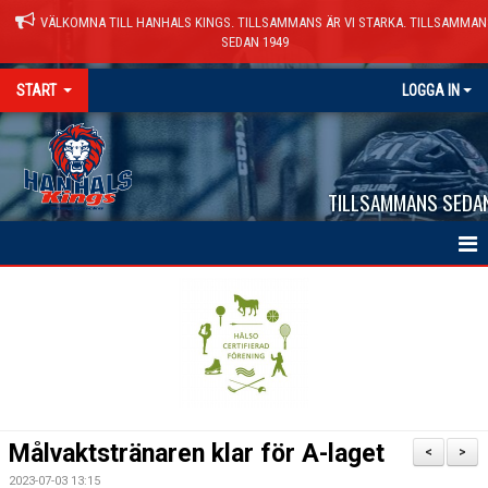
VÄLKOMNA TILL HANHALS KINGS. TILLSAMMANS ÄR VI STARKA. TILLSAMMAN
SEDAN 1949
START
LOGGA IN
TILLSAMMANS SEDA
HEM
NYHETER
VÅRA LAG
KALENDER
Målvaktstränaren klar för A-laget
<
>
MATCHER
2023-07-03 13:15