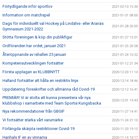
Förtydligande inför sportlov
2021-02-10 15:30
Information om matchspel
2021-01-31 08:00
Dags för individuellt val Hockey på Lindälvs- eller Aranäs
2021-01-28 20:05
Gymnasium 2021-2022
Stötta föreningen & köp din publikfigur
2021-01-27 15:01
Ordföranden har ordet, januari 2021
2021-01-25 20:58
Återöppnande av ishallen 25 januari
2021-01-24 10:22
Kompetensutvecklingen fortsätter
2021-01-12 21:34
Första upplagan av KLUBBNYTT
2020-12-20 11:14
Halland fortsätter att hålla en restriktiv linje
2020-12-14 18:46
Uppdatering föreskrifter och allmänna råd Covid-19
2020-12-12 16:41
PREMIÄR! Vi är stolta att kunna presentera vår nya
2020-12-01 19:43
klubbshop i samarbete med Team Sportia Kungsbacka
Nya rekommendationer från GBGIF
2020-11-27 14:41
Vi fortsätter stärka vårt varumärke
2020-11-24 21:10
Förlängda skärpta restriktioner Covid-19
2020-11-20 19:15
Hanhals IF en av vinnarna
2020-11-14 10:17