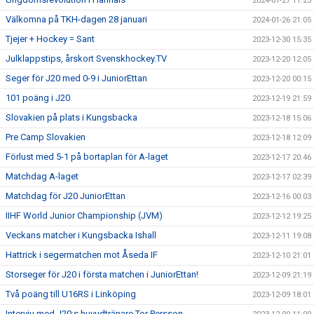
2024-01-27 11:23
Välkomna på TKH-dagen 28 januari
2024-01-26 21:05
Tjejer + Hockey = Sant
2023-12-30 15:35
Julklappstips, årskort Svenskhockey.TV
2023-12-20 12:05
Seger för J20 med 0-9 i JuniorEttan
2023-12-20 00:15
101 poäng i J20
2023-12-19 21:59
Slovakien på plats i Kungsbacka
2023-12-18 15:06
Pre Camp Slovakien
2023-12-18 12:09
Förlust med 5-1 på bortaplan för A-laget
2023-12-17 20:46
Matchdag A-laget
2023-12-17 02:39
Matchdag för J20 JuniorEttan
2023-12-16 00:03
IIHF World Junior Championship (JVM)
2023-12-12 19:25
Veckans matcher i Kungsbacka Ishall
2023-12-11 19:08
Hattrick i segermatchen mot Åseda IF
2023-12-10 21:01
Storseger för J20 i första matchen i JuniorEttan!
2023-12-09 21:19
Två poäng till U16RS i Linköping
2023-12-09 18:01
Intervju med J20:s huvudtränare Tor Persson