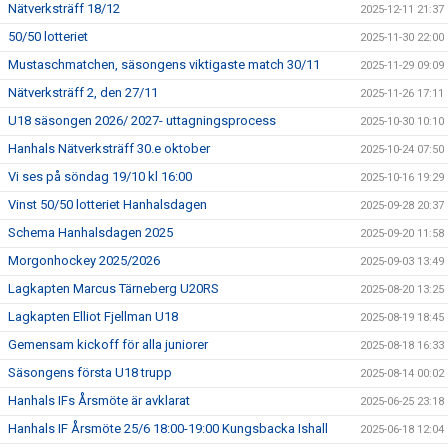
Nätverksträff 18/12
2025-12-11 21:37
50/50 lotteriet
2025-11-30 22:00
Mustaschmatchen, säsongens viktigaste match 30/11
2025-11-29 09:09
Nätverksträff 2, den 27/11
2025-11-26 17:11
U18 säsongen 2026/ 2027- uttagningsprocess
2025-10-30 10:10
Hanhals Nätverksträff 30.e oktober
2025-10-24 07:50
Vi ses på söndag 19/10 kl 16:00
2025-10-16 19:29
Vinst 50/50 lotteriet Hanhalsdagen
2025-09-28 20:37
Schema Hanhalsdagen 2025
2025-09-20 11:58
Morgonhockey 2025/2026
2025-09-03 13:49
Lagkapten Marcus Tärneberg U20RS
2025-08-20 13:25
Lagkapten Elliot Fjellman U18
2025-08-19 18:45
Gemensam kickoff för alla juniorer
2025-08-18 16:33
Säsongens första U18 trupp
2025-08-14 00:02
Hanhals IFs Årsmöte är avklarat
2025-06-25 23:18
Hanhals IF Årsmöte 25/6 18:00-19:00 Kungsbacka Ishall
2025-06-18 12:04