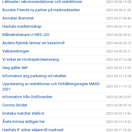
Lättnader i rekommendationer och restriktioner
2021-05-06 19:58
Booster Friends ny partner på marknadssidan
2021-04-28 21:06
Anmälan årsmötet
2021-04-27 08:36
Hanhals medlemsskap
2021-04-20 11:35
Målvaktstränare U16RS-J20
2021-04-06 20:52
Anders Rybrink lämnar sin kassörroll
2021-04-06 20:13
Valberedningen
2021-03-30 22:11
Vi söker en Hockeyskoleansvarig
2021-03-27 16:28
Idag gäller det!
2021-03-20 11:05
Information ang parkering vid ishallen
2021-03-14 13:28
Uppdatering av restriktioner och förhållningsregler MARS
2021-03-11 19:12
2021
Information från Ordföranden
2021-02-28 22:01
Corona Stödet
2021-02-28 20:14
Enstaka matcher ställs in
2021-02-24 17:46
Årets mössa äntligen här
2021-02-19 19:42
Hanhals IF söker säljare till marknad
2021-02-17 16:33