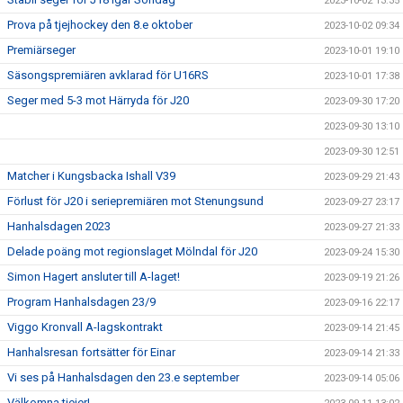
2023-10-02 13:35
Prova på tjejhockey den 8.e oktober
2023-10-02 09:34
Premiärseger
2023-10-01 19:10
Säsongspremiären avklarad för U16RS
2023-10-01 17:38
Seger med 5-3 mot Härryda för J20
2023-09-30 17:20
2023-09-30 13:10
2023-09-30 12:51
Matcher i Kungsbacka Ishall V39
2023-09-29 21:43
Förlust för J20 i seriepremiären mot Stenungsund
2023-09-27 23:17
Hanhalsdagen 2023
2023-09-27 21:33
Delade poäng mot regionslaget Mölndal för J20
2023-09-24 15:30
Simon Hagert ansluter till A-laget!
2023-09-19 21:26
Program Hanhalsdagen 23/9
2023-09-16 22:17
Viggo Kronvall A-lagskontrakt
2023-09-14 21:45
Hanhalsresan fortsätter för Einar
2023-09-14 21:33
Vi ses på Hanhalsdagen den 23.e september
2023-09-14 05:06
Välkomna tjejer!