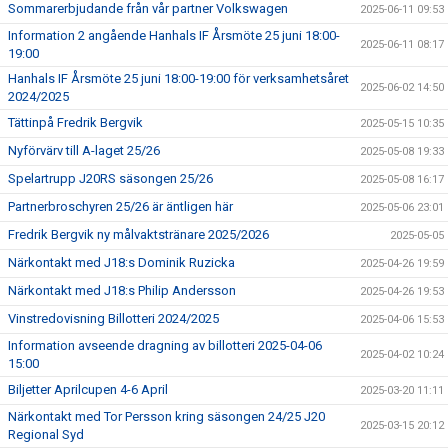
Sommarerbjudande från vår partner Volkswagen
2025-06-11 09:53
Information 2 angående Hanhals IF Årsmöte 25 juni 18:00-
2025-06-11 08:17
19:00
Hanhals IF Årsmöte 25 juni 18:00-19:00 för verksamhetsåret
2025-06-02 14:50
2024/2025
Tättinpå Fredrik Bergvik
2025-05-15 10:35
Nyförvärv till A-laget 25/26
2025-05-08 19:33
Spelartrupp J20RS säsongen 25/26
2025-05-08 16:17
Partnerbroschyren 25/26 är äntligen här
2025-05-06 23:01
Fredrik Bergvik ny målvaktstränare 2025/2026
2025-05-05
Närkontakt med J18:s Dominik Ruzicka
2025-04-26 19:59
Närkontakt med J18:s Philip Andersson
2025-04-26 19:53
Vinstredovisning Billotteri 2024/2025
2025-04-06 15:53
Information avseende dragning av billotteri 2025-04-06
2025-04-02 10:24
15:00
Biljetter Aprilcupen 4-6 April
2025-03-20 11:11
Närkontakt med Tor Persson kring säsongen 24/25 J20
2025-03-15 20:12
Regional Syd