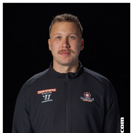
CAMPER
CUPER
CAFÉET
PARTNERS
PARTNERBROSCHYR
KLUBB 1949
TREKRONAN
KLUBBEN
BILJETTER