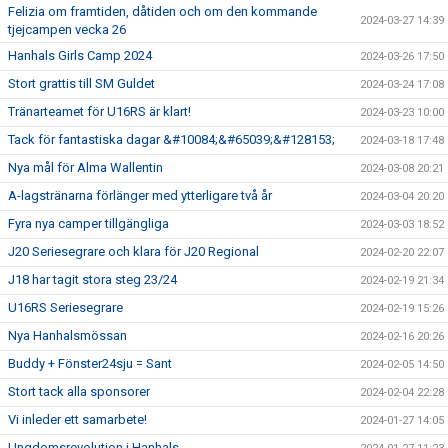
Felizia om framtiden, dåtiden och om den kommande
2024-03-27 14:39
tjejcampen vecka 26
Hanhals Girls Camp 2024
2024-03-26 17:50
Stort grattis till SM Guldet
2024-03-24 17:08
Tränarteamet för U16RS är klart!
2024-03-23 10:00
Tack för fantastiska dagar &#10084;&#65039;&#128153;
2024-03-18 17:48
Nya mål för Alma Wallentin
2024-03-08 20:21
A-lagstränarna förlänger med ytterligare två år
2024-03-04 20:20
Fyra nya camper tillgängliga
2024-03-03 18:52
J20 Seriesegrare och klara för J20 Regional
2024-02-20 22:07
J18 har tagit stora steg 23/24
2024-02-19 21:34
U16RS Seriesegrare
2024-02-19 15:26
Nya Hanhalsmössan
2024-02-16 20:26
Buddy + Fönster24sju = Sant
2024-02-05 14:50
Stort tack alla sponsorer
2024-02-04 22:28
Vi inleder ett samarbete!
2024-01-27 14:05
Ungdomsrevolution i Hanhals