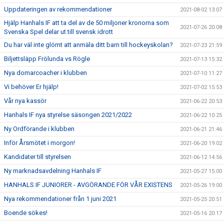
Uppdateringen av rekommendationer
2021-08-02 13:07
Hjälp Hanhals IF att ta del av de 50 miljoner kronorna som
2021-07-26 20:08
Svenska Spel delar ut till svensk idrott
Du har väl inte glömt att anmäla ditt barn till hockeyskolan?
2021-07-23 21:59
Biljettsläpp Frölunda vs Rögle
2021-07-13 15:32
Nya domarcoacher i klubben
2021-07-10 11:27
Vi behöver Er hjälp!
2021-07-02 15:53
Vår nya kassör
2021-06-22 20:53
Hanhals IF nya styrelse säsongen 2021/2022
2021-06-22 10:25
Ny Ordförande i klubben
2021-06-21 21:46
Inför Årsmötet i morgon!
2021-06-20 19:02
Kandidater till styrelsen
2021-06-12 14:56
Ny marknadsavdelning Hanhals IF
2021-05-27 15:00
HANHALS IF JUNIORER - AVGÖRANDE FÖR VÅR EXISTENS
2021-05-26 19:00
Nya rekommendationer från 1 juni 2021
2021-05-25 20:51
Boende sökes!
2021-05-16 20:17