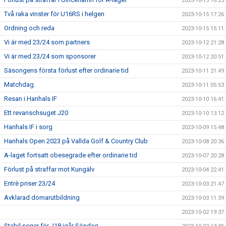
2023-10-15 18:23
Två raka vinster för U16RS i helgen
2023-10-15 17:26
Ordning och reda
2023-10-15 15:11
Vi är med 23/24 som partners
2023-10-12 21:28
Vi är med 23/24 som sponsorer
2023-10-12 20:51
Säsongens första förlust efter ordinarie tid
2023-10-11 21:49
Matchdag
2023-10-11 05:53
Resan i Hanhals IF
2023-10-10 16:41
Ett revanschsuget J20
2023-10-10 13:12
Hanhals IF i sorg
2023-10-09 15:48
Hanhals Open 2023 på Vallda Golf & Country Club
2023-10-08 20:36
A-laget fortsatt obesegrade efter ordinarie tid
2023-10-07 20:28
Förlust på straffar mot Kungälv
2023-10-04 22:41
Entrè priser 23/24
2023-10-03 21:47
Avklarad domarutbildning
2023-10-03 11:39
2023-10-02 19:37
Stabil seger för J18 igår Söndag