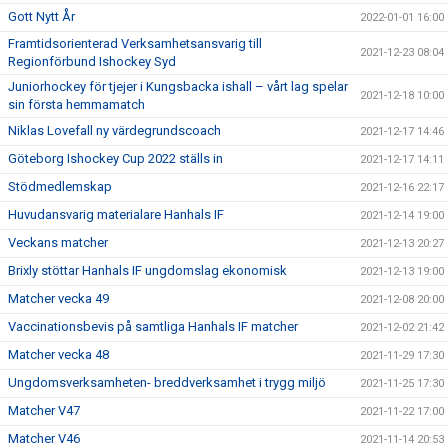
Gott Nytt År
2022-01-01 16:00
Framtidsorienterad Verksamhetsansvarig till
2021-12-23 08:04
Regionförbund Ishockey Syd
Juniorhockey för tjejer i Kungsbacka ishall – vårt lag spelar
2021-12-18 10:00
sin första hemmamatch
Niklas Lovefall ny värdegrundscoach
2021-12-17 14:46
Göteborg Ishockey Cup 2022 ställs in
2021-12-17 14:11
Stödmedlemskap
2021-12-16 22:17
Huvudansvarig materialare Hanhals IF
2021-12-14 19:00
Veckans matcher
2021-12-13 20:27
Brixly stöttar Hanhals IF ungdomslag ekonomisk
2021-12-13 19:00
Matcher vecka 49
2021-12-08 20:00
Vaccinationsbevis på samtliga Hanhals IF matcher
2021-12-02 21:42
Matcher vecka 48
2021-11-29 17:30
Ungdomsverksamheten- breddverksamhet i trygg miljö
2021-11-25 17:30
Matcher V47
2021-11-22 17:00
Matcher V46
2021-11-14 20:53