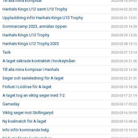
Till alla mina kompisar
2023-04-16 09:42
Hanhals Kings U12 samt U13 Trophy
2023-04-02 20:09
Uppladdning inför Hanhals Kings U13 Trophy
2023-03-31 13:01
Sommarcamp 2023, anmälan öppen
2023-03-29 14:39
Hanhals Kings U13 Trophy
2023-03-29 12:35
Hanhals Kings U12 Trophy 2023
2023-03-28 13:15
Tack
2023-03-27 12:14
A-laget säkrade kontraktet i hockeytvåan
2023-03-24 21:36
Till alla mina kompisar i Hanhals
2023-03-23 14:30
Seger och serieledning för A-laget
2023-03-22 21:31
Förlust i Lödöse för A-laget
2023-03-19 18:28
A-laget tog en viktig seger med 7-2
2023-03-17 21:19
Gameday
2023-03-17 09:22
Viktig seger mot Skillingaryd
2023-03-16 09:09
Ny kvalmatch för A-laget
2023-03-15 08:45
Info inför kommande helg.
2023-03-13 19:53