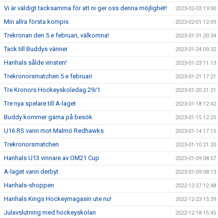
Vi är väldigt tacksamma för att ni ger oss denna möjlighet!
2023-02-03 19:00
Min allra första kompis
2023-02-01 12:09
Trekronan den 5.e februari, välkomna!
2023-01-31 20:34
Tack till Buddys vänner
2023-01-24 09:32
Hanhals sålde vinsten!
2023-01-23 11:13
Trekronorsmatchen 5.e februari
2023-01-21 17:21
Tre Kronors Hockeyskoledag 29/1
2023-01-20 21:21
Tre nya spelare till A-laget
2023-01-18 12:42
Buddy kommer gärna på besök
2023-01-15 12:25
U16 RS vann mot Malmö Redhawks
2023-01-14 17:15
Trekronorsmatchen
2023-01-10 21:20
Hanhals U13 vinnare av OM21 Cup
2023-01-09 08:57
A-laget vann derbyt
2023-01-09 08:13
Hanhals-shoppen
2022-12-27 12:48
Hanhals Kings Hockeymagasin ute nu!
2022-12-23 15:39
Julavslutning med hockeyskolan
2022-12-18 15:45