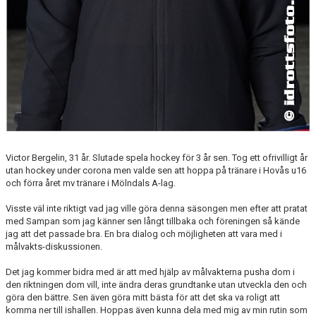
Victor Bergelin, 31 år. Slutade spela hockey för 3 år sen. Tog ett ofrivilligt år
utan hockey under corona men valde sen att hoppa på tränare i Hovås u16
och förra året mv tränare i Mölndals A-lag.
Visste väl inte riktigt vad jag ville göra denna säsongen men efter att pratat
med Sampan som jag känner sen långt tillbaka och föreningen så kände
jag att det passade bra. En bra dialog och möjligheten att vara med i
målvakts-diskussionen.
Det jag kommer bidra med är att med hjälp av målvakterna pusha dom i
den riktningen dom vill, inte ändra deras grundtanke utan utveckla den och
göra den bättre. Sen även göra mitt bästa för att det ska va roligt att
komma ner till ishallen. Hoppas även kunna dela med mig av min rutin som