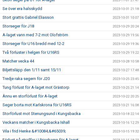
2023-11-01 21:47
Se över era halsskydd
2023-10-31 21:18
Stort grattis Gabriel Eliasson
2023-10-31 10:07
Storseger för J18
2023-10-29 20:24
A-laget vann med 7-2 mot Olofström
2023-10-29 19:56
Storseger för U16 bredd med 12-2
2023-10-29 19:36
Två förluster i helgen för U16RS
2023-10-29 19:22
Matcher vecka 44
2023-10-28 10:58
Biljettsläpp den 1/11 samt 15/11
2023-10-27 17:48
Tredje raka segern för J20
2023-10-25 23:45
Tung förlust för A-laget mot Grästorp
2023-10-25 21:14
Ännu en storförlust för A-laget
2023-10-22 20:25
Seger borta mot Karlskrona för U16RS
2023-10-21 16:08
Storförlust mot Stenungsund i Kungsbacka
2023-10-18 22:14
Veckans matcher i Kungsbacka Ishall
2023-10-16 12:29
Vila i frid Henke &#10084;&#65039;
2023-10-15 19:32
Förlust på straffar i Ulricehamn för A-laget