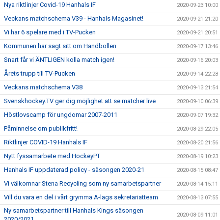
Nya riktlinjer Covid-19 Hanhals IF
2020-09-23 10:00
Veckans matchschema V39 - Hanhals Magasinet!
2020-09-21 21:20
Vi har 6 spelare med i TV-Pucken
2020-09-21 20:51
Kommunen har sagt sitt om Handbollen
2020-09-17 13:46
Snart får vi ÄNTLIGEN kolla match igen!
2020-09-16 20:03
Årets trupp till TV-Pucken
2020-09-14 22:28
Veckans matchschema V38
2020-09-13 21:54
Svenskhockey.TV ger dig möjlighet att se matcher live
2020-09-10 06:39
Höstlovscamp för ungdomar 2007-2011
2020-09-07 19:32
Påminnelse om publikfritt!
2020-08-29 22:05
Riktlinjer COVID-19 Hanhals IF
2020-08-20 21:56
Nytt fyssamarbete med HockeyPT
2020-08-19 10:23
Hanhals IF uppdaterad policy - säsongen 2020-21
2020-08-15 08:47
Vi välkomnar Stena Recycling som ny samarbetspartner
2020-08-14 15:11
Vill du vara en del i vårt grymma A-lags sekretariatteam
2020-08-13 07:55
Ny samarbetspartner till Hanhals Kings säsongen
2020-08-09 11:01
2020/2021