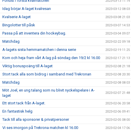
Förlust i första kvalmatchen
2023-03-13 11:14
Idag börjar A-laget kvalresan
2023-03-12 08:03
Kvalserie A-laget
2023-03-08 21:03
Bingolotter till påsk
2023-03-07 14:53
Passa på att inventera din hockeybag.
2023-03-04 09:07
Matchdag
2023-02-22 09:18
A-lagets sista hemmamatchen i denna serie
2023-02-19 11:25
Kom och heja fram vårt A-lag på söndag den 19/2 kl 16.00
2023-02-17 21:13
Viktig bonuspoäng till A-laget
2023-02-08 21:18
Stort tack alla som bidrog i samband med Trekronan
2023-02-08 20:30
Matchdag
2023-02-08 08:03
Möt Joel, en ung talang som nu blivit nyckelspelare i A-
2023-02-07 21:48
laget
Ett stort tack från A-laget.
2023-02-06 20:58
En fantastisk helg
2023-02-06 09:41
Tack till alla sponsorer & privatpersoner
2023-02-05 08:00
Vi ses imorgon på Trekrona matchen kl 16.00
2023-02-04 17:06