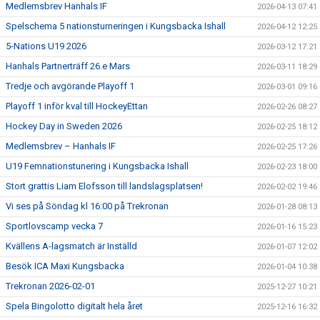
Medlemsbrev Hanhals IF
2026-04-13 07:41
Spelschema 5 nationsturneringen i Kungsbacka Ishall
2026-04-12 12:25
5-Nations U19 2026
2026-03-12 17:21
Hanhals Partnerträff 26.e Mars
2026-03-11 18:29
Tredje och avgörande Playoff 1
2026-03-01 09:16
Playoff 1 inför kval till HockeyEttan
2026-02-26 08:27
Hockey Day in Sweden 2026
2026-02-25 18:12
Medlemsbrev – Hanhals IF
2026-02-25 17:26
U19 Femnationstunering i Kungsbacka Ishall
2026-02-23 18:00
Stort grattis Liam Elofsson till landslagsplatsen!
2026-02-02 19:46
Vi ses på Söndag kl 16:00 på Trekronan
2026-01-28 08:13
Sportlovscamp vecka 7
2026-01-16 15:23
Kvällens A-lagsmatch är Inställd
2026-01-07 12:02
Besök ICA Maxi Kungsbacka
2026-01-04 10:38
Trekronan 2026-02-01
2025-12-27 10:21
Spela Bingolotto digitalt hela året
2025-12-16 16:32