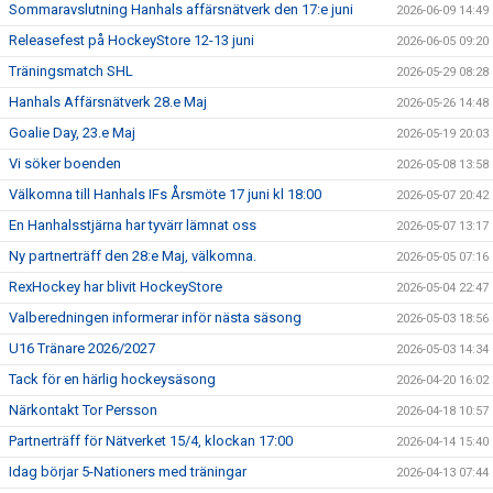
Sommaravslutning Hanhals affärsnätverk den 17:e juni
2026-06-09 14:49
Releasefest på HockeyStore 12-13 juni
2026-06-05 09:20
Träningsmatch SHL
2026-05-29 08:28
Hanhals Affärsnätverk 28.e Maj
2026-05-26 14:48
Goalie Day, 23.e Maj
2026-05-19 20:03
Vi söker boenden
2026-05-08 13:58
Välkomna till Hanhals IFs Årsmöte 17 juni kl 18:00
2026-05-07 20:42
En Hanhalsstjärna har tyvärr lämnat oss
2026-05-07 13:17
Ny partnerträff den 28:e Maj, välkomna.
2026-05-05 07:16
RexHockey har blivit HockeyStore
2026-05-04 22:47
Valberedningen informerar inför nästa säsong
2026-05-03 18:56
U16 Tränare 2026/2027
2026-05-03 14:34
Tack för en härlig hockeysäsong
2026-04-20 16:02
Närkontakt Tor Persson
2026-04-18 10:57
Partnerträff för Nätverket 15/4, klockan 17:00
2026-04-14 15:40
Idag börjar 5-Nationers med träningar
2026-04-13 07:44