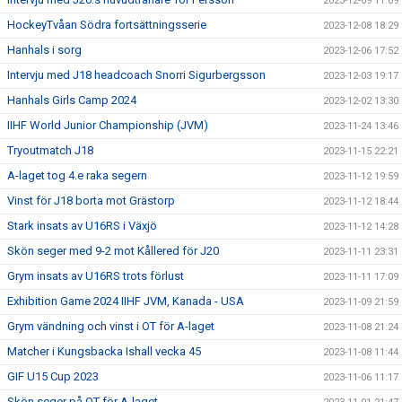
2023-12-09 11:09
HockeyTvåan Södra fortsättningsserie
2023-12-08 18:29
Hanhals i sorg
2023-12-06 17:52
Intervju med J18 headcoach Snorri Sigurbergsson
2023-12-03 19:17
Hanhals Girls Camp 2024
2023-12-02 13:30
IIHF World Junior Championship (JVM)
2023-11-24 13:46
Tryoutmatch J18
2023-11-15 22:21
A-laget tog 4.e raka segern
2023-11-12 19:59
Vinst för J18 borta mot Grästorp
2023-11-12 18:44
Stark insats av U16RS i Växjö
2023-11-12 14:28
Skön seger med 9-2 mot Kållered för J20
2023-11-11 23:31
Grym insats av U16RS trots förlust
2023-11-11 17:09
Exhibition Game 2024 IIHF JVM, Kanada - USA
2023-11-09 21:59
Grym vändning och vinst i OT för A-laget
2023-11-08 21:24
Matcher i Kungsbacka Ishall vecka 45
2023-11-08 11:44
GIF U15 Cup 2023
2023-11-06 11:17
Skön seger på OT för A-laget