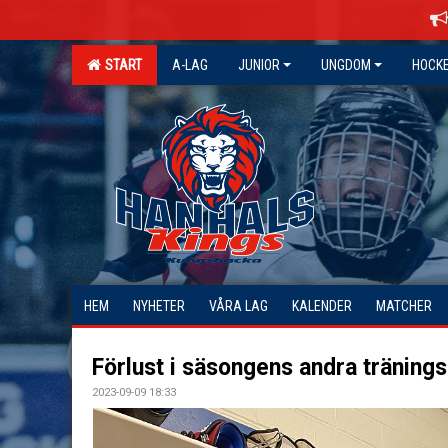
START
A-LAG
JUNIOR
UNGDOM
HOCK
HEM
NYHETER
VÅRA LAG
KALENDER
MATCHER
Förlust i säsongens andra träning
2023-09-09 18:33