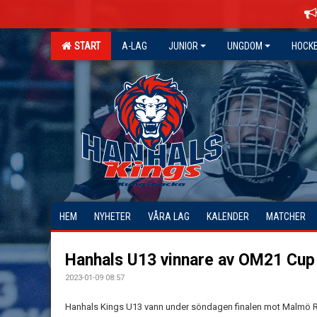
START
A-LAG
JUNIOR
UNGDOM
HOCK
HEM
NYHETER
VÅRA LAG
KALENDER
MATCHER
Hanhals U13 vinnare av OM21 Cup
2023-01-09 08:57
Hanhals Kings U13 vann under söndagen finalen mot Malmö 