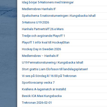
Idag börjar 5-Nationers med träningar
Medlemsbrev Hanhals IF
Spelschema 5 nationsturneringen i Kungsbacka Ishall
5-Nations U19 2026
Hanhals Partnerträff 26.e Mars
Tredje och avgörande Playoff 1
Playoff 1 inför kval till HockeyEttan
Hockey Day in Sweden 2026
Medlemsbrev – Hanhals IF
U19 Femnationstunering i Kungsbacka Ishall
Stort grattis Liam Elofsson till landslagsplatsen!
Vi ses på Söndag kl 16:00 på Trekronan
Sportlovscamp vecka 7
Kvällens A-lagsmatch är Inställd
Besök ICA Maxi Kungsbacka
Trekronan 2026-02-01