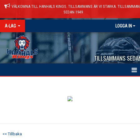
VÄLKOMNA TILL HANHALS KINGS. TILLSAMMANS ÄR VI STARKA. TILLSAMMAN
SEDAN 1949
A-LAG
LOGGA IN
TILLSAMMANS SEDA
HEM
NYHETER
KALENDER
MATCHER
<< Tillbaka
TRUPPEN