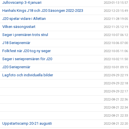
Jullovscamp 3-4 januari
2023-01-13 15:57
Hanhals Kings J18 och J20 Säsongen 2022-2023
2022-12-23 15:49
J20 spelar vidare i Allettan
2022-11-28 19:05
Vilken säsongsstart
2022-11-25 12:19
Seger i premiären trots strul
2022-10-07 06:12
J18 Seriepremiär
2022-10-06 07:00
Folkfest när J20 tog ny seger
2022-10-05 11:06
Seger i seriepremiären för J20
2022-10-02 11:50
J20 Seriepremiär
2022-10-01 09:15
Lagfoto och individuella bilder
2022-09-29 22:19
2022-09-29 22:18
2022-09-29 22:17
2022-08-21 22:36
2022-08-21 22:34
2022-08-21 22:33
Uppstartscamp 20-21 augusti
2022-08-21 22:20