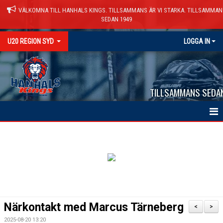
VÄLKOMNA TILL HANHALS KINGS. TILLSAMMANS ÄR VI STARKA. TILLSAMMAN
SEDAN 1949
U20 REGION SYD
LOGGA IN
TILLSAMMANS SEDA
HEM
NYHETER
KALENDER
TRUPPEN
Närkontakt med Marcus Tärneberg
<
>
BILDGALLERI
2025-08-20 13:20