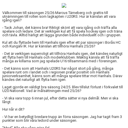
DOKUMENT
Välkommen till säsongen 25/26 Marcus Tärneberg och grattis till
utnämningen till rollen som lagkapten i U20RS. Hur är känslan att vara
igång igen?
MATCHER
- Tack Johan, det känns bra! Riktigt skönt att vara igång och träffa alla
spelare och ledare. Det är verkligen kul att få spela hockey igen och träna
KONTAKT
och tävla. Alltid härligt att lägga grunden både individuellt och i gruppen.
Kul att du flyttade hem till Hanhals igen efter ett par säsonger i Borås HC
och Kungälv IK. Hur är känslan att tillhöra Hanhals 25/26?
- Det är verkligen superroligt att tillhöra Hanhals igen, det kändes naturligt
att flytta hem till Hanhals och moderklubben. Mäktig känsla att få träffa
många av killarna som jag spelade U16 tillsammans med i föreningen.
- Det känns som att Hanhals U20RS har något stort på gång, många
spelare runt om i landet och i regionen pratar positivt om Hanhals
juniorverksamhet, känns som att många spelare tittar mot Hanhals. Därav
kändes det naturligt att flytta hem igen.
Laget gjorde en väldigt bra säsong 24/25. Blev tillslut förlust i förkvalet till
U20 Nationell. Vad är målsättningen med 25/26?
- Vi ska vara topp 6 innan jul, efter detta sätter vi nya delmål. Men vi ska
långt.
Hur når vi dit?
- Vi har en betydligt bredare trupp än förra säsongen. Jag har tagit fram 3
punkter som blir våra ledord under säsongen.
"Mod" Alla ska våga göra fel.