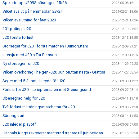
Spelartrupp U20RS säsongen 25/26
2025-05-08 16:11
Vilket avslut på hemmaplan 23/24
2024-02-24 18:06
Vilken avslutning för året 2023
2023-12-21 17:26
101 poäng i J20
2023-12-19 21:57
J20 första förlust
2023-12-13 15:55
Storseger för J20 i första matchen i JuniorEttan!
2023-12-09 21:21
Intervju med J20:s Tor Persson
2023-12-09 11:15
Ny storseger för J20
2023-11-29 09:23
Vilken överköring i helgen -J20 JuniorEttan nästa - Grattis!
2023-11-27 08:54
Seger med 5-3 mot Härryda för J20
2023-09-30 17:22
Förlust för J20 i seriepremiären mot Stenungsund
2023-09-27 23:14
Obesegrad helg för J20
2023-09-11 11:10
Två förluster i träningsmatcherna för J20
2023-09-03 21:50
Säsongstart
2023-08-14 11:53
J20 inleder playoff
2023-03-08 07:05
Hanhals Kings rekryterar meriterad tränare till juniorsidan
2023-01-15 09:50