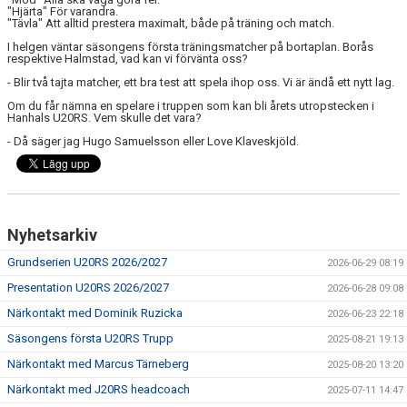
"Hjärta" För varandra.
"Tävla" Att alltid prestera maximalt, både på träning och match.
I helgen väntar säsongens första träningsmatcher på bortaplan. Borås
respektive Halmstad, vad kan vi förvänta oss?
- Blir två tajta matcher, ett bra test att spela ihop oss. Vi är ändå ett nytt lag.
Om du får nämna en spelare i truppen som kan bli årets utropstecken i
Hanhals U20RS. Vem skulle det vara?
- Då säger jag Hugo Samuelsson eller Love Klaveskjöld.
Nyhetsarkiv
Grundserien U20RS 2026/2027
2026-06-29 08:19
Presentation U20RS 2026/2027
2026-06-28 09:08
Närkontakt med Dominik Ruzicka
2026-06-23 22:18
Säsongens första U20RS Trupp
2025-08-21 19:13
Närkontakt med Marcus Tärneberg
2025-08-20 13:20
Närkontakt med J20RS headcoach
2025-07-11 14:47