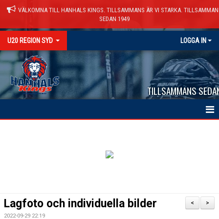
VÄLKOMNA TILL HANHALS KINGS. TILLSAMMANS ÄR VI STARKA. TILLSAMMAN
SEDAN 1949
U20 REGION SYD
LOGGA IN
TILLSAMMANS SEDA
HEM
NYHETER
KALENDER
TRUPPEN
Lagfoto och individuella bilder
<
>
BILDGALLERI
2022-09-29 22:19