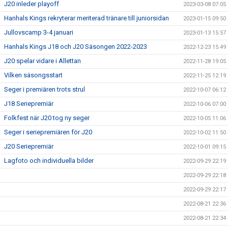
J20 inleder playoff
2023-03-08 07:05
Hanhals Kings rekryterar meriterad tränare till juniorsidan
2023-01-15 09:50
Jullovscamp 3-4 januari
2023-01-13 15:57
Hanhals Kings J18 och J20 Säsongen 2022-2023
2022-12-23 15:49
J20 spelar vidare i Allettan
2022-11-28 19:05
Vilken säsongsstart
2022-11-25 12:19
Seger i premiären trots strul
2022-10-07 06:12
J18 Seriepremiär
2022-10-06 07:00
Folkfest när J20 tog ny seger
2022-10-05 11:06
Seger i seriepremiären för J20
2022-10-02 11:50
J20 Seriepremiär
2022-10-01 09:15
Lagfoto och individuella bilder
2022-09-29 22:19
2022-09-29 22:18
2022-09-29 22:17
2022-08-21 22:36
2022-08-21 22:34