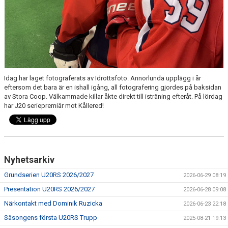
Idag har laget fotograferats av Idrottsfoto. Annorlunda upplägg i år
eftersom det bara är en ishall igång, all fotografering gjordes på baksidan
av Stora Coop. Välkammade killar åkte direkt till isträning efteråt. På lördag
har J20 seriepremiär mot Kållered!
Nyhetsarkiv
Grundserien U20RS 2026/2027
2026-06-29 08:19
Presentation U20RS 2026/2027
2026-06-28 09:08
Närkontakt med Dominik Ruzicka
2026-06-23 22:18
Säsongens första U20RS Trupp
2025-08-21 19:13