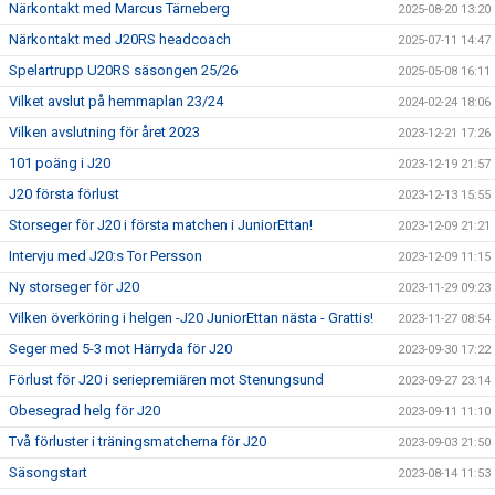
Närkontakt med Marcus Tärneberg
2025-08-20 13:20
Närkontakt med J20RS headcoach
2025-07-11 14:47
Spelartrupp U20RS säsongen 25/26
2025-05-08 16:11
Vilket avslut på hemmaplan 23/24
2024-02-24 18:06
Vilken avslutning för året 2023
2023-12-21 17:26
101 poäng i J20
2023-12-19 21:57
J20 första förlust
2023-12-13 15:55
Storseger för J20 i första matchen i JuniorEttan!
2023-12-09 21:21
Intervju med J20:s Tor Persson
2023-12-09 11:15
Ny storseger för J20
2023-11-29 09:23
Vilken överköring i helgen -J20 JuniorEttan nästa - Grattis!
2023-11-27 08:54
Seger med 5-3 mot Härryda för J20
2023-09-30 17:22
Förlust för J20 i seriepremiären mot Stenungsund
2023-09-27 23:14
Obesegrad helg för J20
2023-09-11 11:10
Två förluster i träningsmatcherna för J20
2023-09-03 21:50
Säsongstart
2023-08-14 11:53