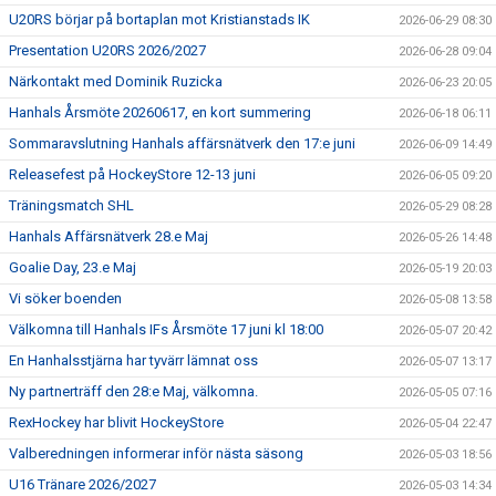
U20RS börjar på bortaplan mot Kristianstads IK
2026-06-29 08:30
Presentation U20RS 2026/2027
2026-06-28 09:04
Närkontakt med Dominik Ruzicka
2026-06-23 20:05
Hanhals Årsmöte 20260617, en kort summering
2026-06-18 06:11
Sommaravslutning Hanhals affärsnätverk den 17:e juni
2026-06-09 14:49
Releasefest på HockeyStore 12-13 juni
2026-06-05 09:20
Träningsmatch SHL
2026-05-29 08:28
Hanhals Affärsnätverk 28.e Maj
2026-05-26 14:48
Goalie Day, 23.e Maj
2026-05-19 20:03
Vi söker boenden
2026-05-08 13:58
Välkomna till Hanhals IFs Årsmöte 17 juni kl 18:00
2026-05-07 20:42
En Hanhalsstjärna har tyvärr lämnat oss
2026-05-07 13:17
Ny partnerträff den 28:e Maj, välkomna.
2026-05-05 07:16
RexHockey har blivit HockeyStore
2026-05-04 22:47
Valberedningen informerar inför nästa säsong
2026-05-03 18:56
U16 Tränare 2026/2027
2026-05-03 14:34