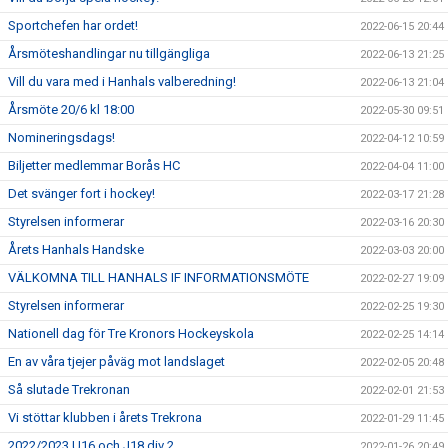
Sportchefen har ordet!
2022-06-15 20:44
Årsmöteshandlingar nu tillgängliga
2022-06-13 21:25
Vill du vara med i Hanhals valberedning!
2022-06-13 21:04
Årsmöte 20/6 kl 18:00
2022-05-30 09:51
Nomineringsdags!
2022-04-12 10:59
Biljetter medlemmar Borås HC
2022-04-04 11:00
Det svänger fort i hockey!
2022-03-17 21:28
Styrelsen informerar
2022-03-16 20:30
Årets Hanhals Handske
2022-03-03 20:00
VÄLKOMNA TILL HANHALS IF INFORMATIONSMÖTE
2022-02-27 19:09
Styrelsen informerar
2022-02-25 19:30
Nationell dag för Tre Kronors Hockeyskola
2022-02-25 14:14
En av våra tjejer påväg mot landslaget
2022-02-05 20:48
Så slutade Trekronan
2022-02-01 21:53
Vi stöttar klubben i årets Trekrona
2022-01-29 11:45
2022/2023 U16 och J18 div 2
2022-01-26 20:49