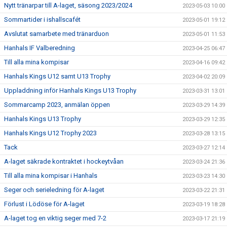
Nytt tränarpar till A-laget, säsong 2023/2024
2023-05-03 10:00
Sommartider i ishallscafét
2023-05-01 19:12
Avslutat samarbete med tränarduon
2023-05-01 11:53
Hanhals IF Valberedning
2023-04-25 06:47
Till alla mina kompisar
2023-04-16 09:42
Hanhals Kings U12 samt U13 Trophy
2023-04-02 20:09
Uppladdning inför Hanhals Kings U13 Trophy
2023-03-31 13:01
Sommarcamp 2023, anmälan öppen
2023-03-29 14:39
Hanhals Kings U13 Trophy
2023-03-29 12:35
Hanhals Kings U12 Trophy 2023
2023-03-28 13:15
Tack
2023-03-27 12:14
A-laget säkrade kontraktet i hockeytvåan
2023-03-24 21:36
Till alla mina kompisar i Hanhals
2023-03-23 14:30
Seger och serieledning för A-laget
2023-03-22 21:31
Förlust i Lödöse för A-laget
2023-03-19 18:28
A-laget tog en viktig seger med 7-2
2023-03-17 21:19