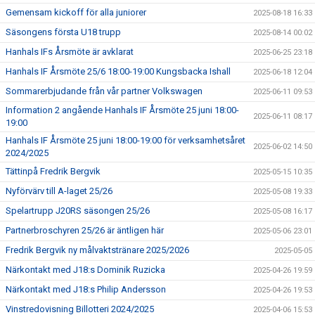
Gemensam kickoff för alla juniorer
2025-08-18 16:33
Säsongens första U18 trupp
2025-08-14 00:02
Hanhals IFs Årsmöte är avklarat
2025-06-25 23:18
Hanhals IF Årsmöte 25/6 18:00-19:00 Kungsbacka Ishall
2025-06-18 12:04
Sommarerbjudande från vår partner Volkswagen
2025-06-11 09:53
Information 2 angående Hanhals IF Årsmöte 25 juni 18:00-
2025-06-11 08:17
19:00
Hanhals IF Årsmöte 25 juni 18:00-19:00 för verksamhetsåret
2025-06-02 14:50
2024/2025
Tättinpå Fredrik Bergvik
2025-05-15 10:35
Nyförvärv till A-laget 25/26
2025-05-08 19:33
Spelartrupp J20RS säsongen 25/26
2025-05-08 16:17
Partnerbroschyren 25/26 är äntligen här
2025-05-06 23:01
Fredrik Bergvik ny målvaktstränare 2025/2026
2025-05-05
Närkontakt med J18:s Dominik Ruzicka
2025-04-26 19:59
Närkontakt med J18:s Philip Andersson
2025-04-26 19:53
Vinstredovisning Billotteri 2024/2025
2025-04-06 15:53