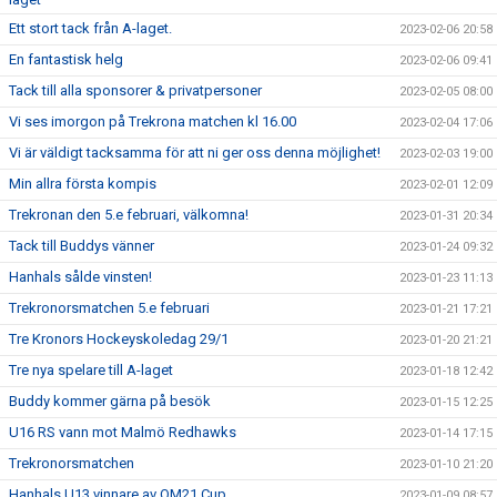
Ett stort tack från A-laget.
2023-02-06 20:58
En fantastisk helg
2023-02-06 09:41
Tack till alla sponsorer & privatpersoner
2023-02-05 08:00
Vi ses imorgon på Trekrona matchen kl 16.00
2023-02-04 17:06
Vi är väldigt tacksamma för att ni ger oss denna möjlighet!
2023-02-03 19:00
Min allra första kompis
2023-02-01 12:09
Trekronan den 5.e februari, välkomna!
2023-01-31 20:34
Tack till Buddys vänner
2023-01-24 09:32
Hanhals sålde vinsten!
2023-01-23 11:13
Trekronorsmatchen 5.e februari
2023-01-21 17:21
Tre Kronors Hockeyskoledag 29/1
2023-01-20 21:21
Tre nya spelare till A-laget
2023-01-18 12:42
Buddy kommer gärna på besök
2023-01-15 12:25
U16 RS vann mot Malmö Redhawks
2023-01-14 17:15
Trekronorsmatchen
2023-01-10 21:20
Hanhals U13 vinnare av OM21 Cup
2023-01-09 08:57