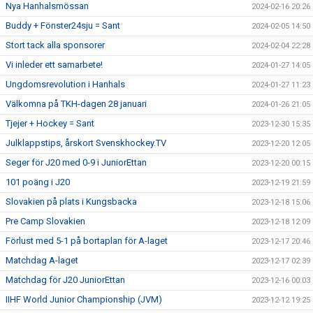
Nya Hanhalsmössan
2024-02-16 20:26
Buddy + Fönster24sju = Sant
2024-02-05 14:50
Stort tack alla sponsorer
2024-02-04 22:28
Vi inleder ett samarbete!
2024-01-27 14:05
Ungdomsrevolution i Hanhals
2024-01-27 11:23
Välkomna på TKH-dagen 28 januari
2024-01-26 21:05
Tjejer + Hockey = Sant
2023-12-30 15:35
Julklappstips, årskort Svenskhockey.TV
2023-12-20 12:05
Seger för J20 med 0-9 i JuniorEttan
2023-12-20 00:15
101 poäng i J20
2023-12-19 21:59
Slovakien på plats i Kungsbacka
2023-12-18 15:06
Pre Camp Slovakien
2023-12-18 12:09
Förlust med 5-1 på bortaplan för A-laget
2023-12-17 20:46
Matchdag A-laget
2023-12-17 02:39
Matchdag för J20 JuniorEttan
2023-12-16 00:03
IIHF World Junior Championship (JVM)
2023-12-12 19:25