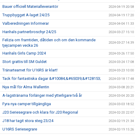
Bauer officiell Materialleverantör
2024-04-19 20:58
Truppbygget A-laget 24/25
2024-04-19 17:20
Valberedningen Informerar
2024-04-04 11:33
Hanhals partnerbroschyr 24/25
2024-03-27 15:10
Felizia om framtiden, dåtiden och om den kommande
2024-03-27 14:39
tjejcampen vecka 26
Hanhals Girls Camp 2024
2024-03-26 17:50
Stort grattis till SM Guldet
2024-03-24 17:08
Tränarteamet för U16RS är klart!
2024-03-23 10:00
Tack för fantastiska dagar &#10084;&#65039;&#128153;
2024-03-18 17:48
Nya mål för Alma Wallentin
2024-03-08 20:21
A-lagstränarna förlänger med ytterligare två år
2024-03-04 20:20
Fyra nya camper tillgängliga
2024-03-03 18:52
J20 Seriesegrare och klara för J20 Regional
2024-02-20 22:07
J18 har tagit stora steg 23/24
2024-02-19 21:34
U16RS Seriesegrare
2024-02-19 15:26