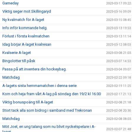
Gameday
2023-03-17 09:22
Viktig seger mot Skillingaryd
2023-03-16 09:09
Ny kvalmatch för A-laget
2023-03-15 08:45
Info inför kommande helg.
2023-03-13 19:53
Förlust i första kvalmatchen
2023-03-13 11:14
Idag börjar A-laget kvalresan
2023-03-12 08:03
Kvalserie A-laget
2023-03-08 21:03
Bingolotter till påsk
2023-03-07 14:53
Passa på att inventera din hockeybag.
2023-03-04 09:07
Matchdag
2023-02-22 09:18
A-lagets sista hemmamatchen i denna serie
2023-02-19 11:25
Kom och heja fram vårt A-lag på söndag den 19/2 kl 16.00
2023-02-17 21:13
Viktig bonuspoäng till A-laget
2023-02-08 21:18
Stort tack alla som bidrog i samband med Trekronan
2023-02-08 20:30
Matchdag
2023-02-08 08:03
Möt Joel, en ung talang som nu blivit nyckelspelare i A-
2023-02-07 21:48
laget