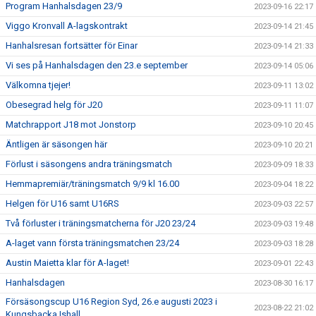
Program Hanhalsdagen 23/9
2023-09-16 22:17
Viggo Kronvall A-lagskontrakt
2023-09-14 21:45
Hanhalsresan fortsätter för Einar
2023-09-14 21:33
Vi ses på Hanhalsdagen den 23.e september
2023-09-14 05:06
Välkomna tjejer!
2023-09-11 13:02
Obesegrad helg för J20
2023-09-11 11:07
Matchrapport J18 mot Jonstorp
2023-09-10 20:45
Äntligen är säsongen här
2023-09-10 20:21
Förlust i säsongens andra träningsmatch
2023-09-09 18:33
Hemmapremiär/träningsmatch 9/9 kl 16.00
2023-09-04 18:22
Helgen för U16 samt U16RS
2023-09-03 22:57
Två förluster i träningsmatcherna för J20 23/24
2023-09-03 19:48
A-laget vann första träningsmatchen 23/24
2023-09-03 18:28
Austin Maietta klar för A-laget!
2023-09-01 22:43
Hanhalsdagen
2023-08-30 16:17
Försäsongscup U16 Region Syd, 26.e augusti 2023 i
2023-08-22 21:02
Kungsbacka Ishall