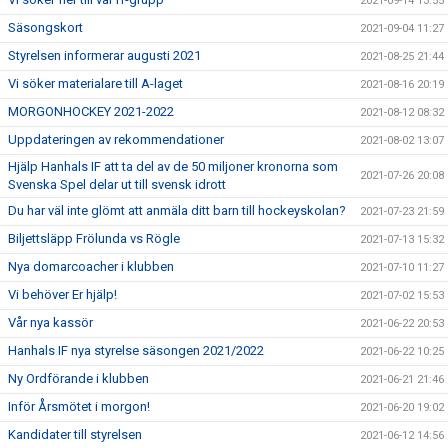
2021-09-14 13:55
Säsongskort
2021-09-04 11:27
Styrelsen informerar augusti 2021
2021-08-25 21:44
Vi söker materialare till A-laget
2021-08-16 20:19
MORGONHOCKEY 2021-2022
2021-08-12 08:32
Uppdateringen av rekommendationer
2021-08-02 13:07
Hjälp Hanhals IF att ta del av de 50 miljoner kronorna som
2021-07-26 20:08
Svenska Spel delar ut till svensk idrott
Du har väl inte glömt att anmäla ditt barn till hockeyskolan?
2021-07-23 21:59
Biljettsläpp Frölunda vs Rögle
2021-07-13 15:32
Nya domarcoacher i klubben
2021-07-10 11:27
Vi behöver Er hjälp!
2021-07-02 15:53
Vår nya kassör
2021-06-22 20:53
Hanhals IF nya styrelse säsongen 2021/2022
2021-06-22 10:25
Ny Ordförande i klubben
2021-06-21 21:46
Inför Årsmötet i morgon!
2021-06-20 19:02
Kandidater till styrelsen
2021-06-12 14:56