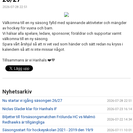
2026-07-28 22:51
CAMPER
CUPER
Välkomna till en ny säsong fylld med spännande aktiviteter och mängder
av hockey för vuxna och barn.
Vi hälsar alla spelare, ledare, sponsorer, föräldrar och supportar varmt
CAFÉET
välkomna till en ny säsong.
Spara vårt årshjul så att ni vet vad som händer och sätt redan nu kryss i
PARTNERS
kalendern så att ni inte missar något.
Tillsammans är vi Hanhals ❤️💙
PARTNERBROSCHYR
KLUBB 1949
TREKRONAN
Nyhetsarkiv
KLUBBEN
Nu startar vi igång säsongen 26/27
2026-07-28 22:51
Niclas Glader klar för Hanhals IF
2026-07-23 16:14
BILJETTER
Biljetter till försäsongsmatchen Frölunda HC vs Malmö
2026-07-22 14:34
Redhawks är tillgängliga
Säsongsstart för hockeyskolan 2021 - 2019 den 19/9
2026-07-11 10:01