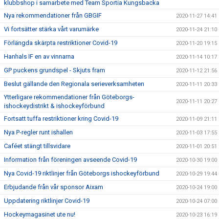
klubbshop i samarbete med Team Sportia Kungsbacka
Nya rekommendationer från GBGIF
2020-11-27 14:41
Vi fortsätter stärka vårt varumärke
2020-11-24 21:10
Förlängda skärpta restriktioner Covid-19
2020-11-20 19:15
Hanhals IF en av vinnarna
2020-11-14 10:17
GP puckens grundspel - Skjuts fram
2020-11-12 21:56
Beslut gällande den Regionala serieverksamheten
2020-11-11 20:33
Ytterligare rekommendationer från Göteborgs-
2020-11-11 20:27
ishockeydistrikt & ishockeyförbund
Fortsatt tuffa restriktioner kring Covid-19
2020-11-09 21:11
Nya P-regler runt ishallen
2020-11-03 17:55
Caféet stängt tillsvidare
2020-11-01 20:51
Information från föreningen avseende Covid-19
2020-10-30 19:00
Nya Covid-19 riktlinjer från Göteborgs ishockeyförbund
2020-10-29 19:44
Erbjudande från vår sponsor Aixam
2020-10-24 19:00
Uppdatering riktlinjer Covid-19
2020-10-24 07:00
Hockeymagasinet ute nu!
2020-10-23 16:19