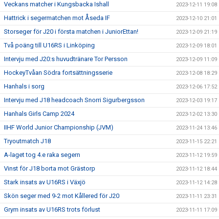
Veckans matcher i Kungsbacka Ishall
2023-12-11 19:08
Hattrick i segermatchen mot Åseda IF
2023-12-10 21:01
Storseger för J20 i första matchen i JuniorEttan!
2023-12-09 21:19
Två poäng till U16RS i Linköping
2023-12-09 18:01
Intervju med J20:s huvudtränare Tor Persson
2023-12-09 11:09
HockeyTvåan Södra fortsättningsserie
2023-12-08 18:29
Hanhals i sorg
2023-12-06 17:52
Intervju med J18 headcoach Snorri Sigurbergsson
2023-12-03 19:17
Hanhals Girls Camp 2024
2023-12-02 13:30
IIHF World Junior Championship (JVM)
2023-11-24 13:46
Tryoutmatch J18
2023-11-15 22:21
A-laget tog 4.e raka segern
2023-11-12 19:59
Vinst för J18 borta mot Grästorp
2023-11-12 18:44
Stark insats av U16RS i Växjö
2023-11-12 14:28
Skön seger med 9-2 mot Kållered för J20
2023-11-11 23:31
Grym insats av U16RS trots förlust
2023-11-11 17:09