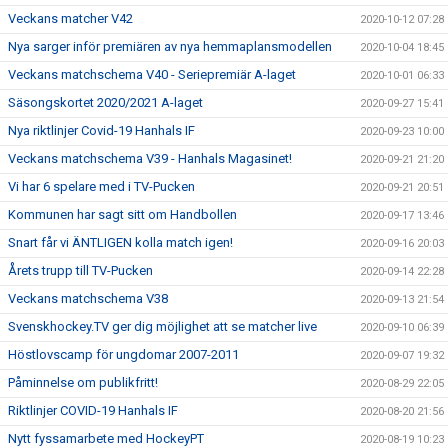
Veckans matcher V42
2020-10-12 07:28
Nya sarger inför premiären av nya hemmaplansmodellen
2020-10-04 18:45
Veckans matchschema V40 - Seriepremiär A-laget
2020-10-01 06:33
Säsongskortet 2020/2021 A-laget
2020-09-27 15:41
Nya riktlinjer Covid-19 Hanhals IF
2020-09-23 10:00
Veckans matchschema V39 - Hanhals Magasinet!
2020-09-21 21:20
Vi har 6 spelare med i TV-Pucken
2020-09-21 20:51
Kommunen har sagt sitt om Handbollen
2020-09-17 13:46
Snart får vi ÄNTLIGEN kolla match igen!
2020-09-16 20:03
Årets trupp till TV-Pucken
2020-09-14 22:28
Veckans matchschema V38
2020-09-13 21:54
Svenskhockey.TV ger dig möjlighet att se matcher live
2020-09-10 06:39
Höstlovscamp för ungdomar 2007-2011
2020-09-07 19:32
Påminnelse om publikfritt!
2020-08-29 22:05
Riktlinjer COVID-19 Hanhals IF
2020-08-20 21:56
Nytt fyssamarbete med HockeyPT
2020-08-19 10:23