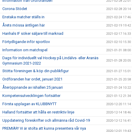
Information från Ordföranden
2021-02-28 22:01
Corona Stödet
2021-02-28 20:14
Enstaka matcher ställs in
2021-02-24 17:46
Årets mössa äntligen här
2021-02-19 19:42
Hanhals IF söker säljare till marknad
2021-02-17 16:33
Förtydligande inför sportlov
2021-02-10 15:30
Information om matchspel
2021-01-31 08:00
Dags för individuellt val Hockey på Lindälvs- eller Aranäs
2021-01-28 20:05
Gymnasium 2021-2022
Stötta föreningen & köp din publikfigur
2021-01-27 15:01
Ordföranden har ordet, januari 2021
2021-01-25 20:58
Återöppnande av ishallen 25 januari
2021-01-24 10:22
Kompetensutvecklingen fortsätter
2021-01-12 21:34
Första upplagan av KLUBBNYTT
2020-12-20 11:14
Halland fortsätter att hålla en restriktiv linje
2020-12-14 18:46
Uppdatering föreskrifter och allmänna råd Covid-19
2020-12-12 16:41
PREMIÄR! Vi är stolta att kunna presentera vår nya
2020-12-01 19:43