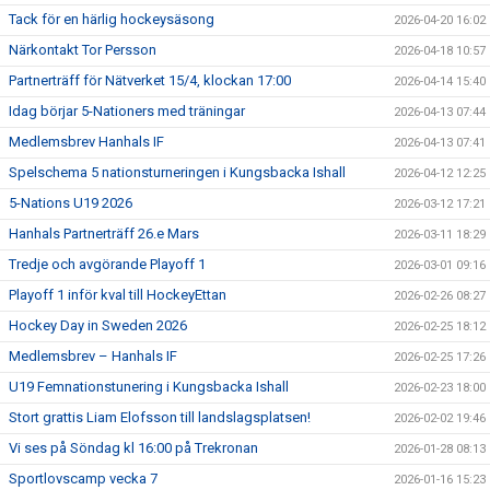
Tack för en härlig hockeysäsong
2026-04-20 16:02
Närkontakt Tor Persson
2026-04-18 10:57
Partnerträff för Nätverket 15/4, klockan 17:00
2026-04-14 15:40
Idag börjar 5-Nationers med träningar
2026-04-13 07:44
Medlemsbrev Hanhals IF
2026-04-13 07:41
Spelschema 5 nationsturneringen i Kungsbacka Ishall
2026-04-12 12:25
5-Nations U19 2026
2026-03-12 17:21
Hanhals Partnerträff 26.e Mars
2026-03-11 18:29
Tredje och avgörande Playoff 1
2026-03-01 09:16
Playoff 1 inför kval till HockeyEttan
2026-02-26 08:27
Hockey Day in Sweden 2026
2026-02-25 18:12
Medlemsbrev – Hanhals IF
2026-02-25 17:26
U19 Femnationstunering i Kungsbacka Ishall
2026-02-23 18:00
Stort grattis Liam Elofsson till landslagsplatsen!
2026-02-02 19:46
Vi ses på Söndag kl 16:00 på Trekronan
2026-01-28 08:13
Sportlovscamp vecka 7
2026-01-16 15:23