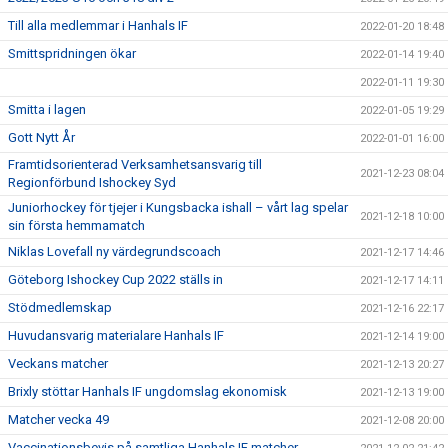
Till alla medlemmar i Hanhals IF
2022-01-20 18:48
Smittspridningen ökar
2022-01-14 19:40
2022-01-11 19:30
Smitta i lagen
2022-01-05 19:29
Gott Nytt År
2022-01-01 16:00
Framtidsorienterad Verksamhetsansvarig till
2021-12-23 08:04
Regionförbund Ishockey Syd
Juniorhockey för tjejer i Kungsbacka ishall – vårt lag spelar
2021-12-18 10:00
sin första hemmamatch
Niklas Lovefall ny värdegrundscoach
2021-12-17 14:46
Göteborg Ishockey Cup 2022 ställs in
2021-12-17 14:11
Stödmedlemskap
2021-12-16 22:17
Huvudansvarig materialare Hanhals IF
2021-12-14 19:00
Veckans matcher
2021-12-13 20:27
Brixly stöttar Hanhals IF ungdomslag ekonomisk
2021-12-13 19:00
Matcher vecka 49
2021-12-08 20:00
Vaccinationsbevis på samtliga Hanhals IF matcher