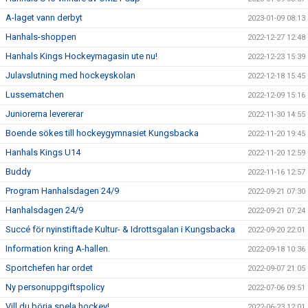
A-laget vann derbyt
2023-01-09 08:13
Hanhals-shoppen
2022-12-27 12:48
Hanhals Kings Hockeymagasin ute nu!
2022-12-23 15:39
Julavslutning med hockeyskolan
2022-12-18 15:45
Lussematchen
2022-12-09 15:16
Juniorerna levererar
2022-11-30 14:55
Boende sökes till hockeygymnasiet Kungsbacka
2022-11-20 19:45
Hanhals Kings U14
2022-11-20 12:59
Buddy
2022-11-16 12:57
Program Hanhalsdagen 24/9
2022-09-21 07:30
Hanhalsdagen 24/9
2022-09-21 07:24
Succé för nyinstiftade Kultur- & Idrottsgalan i Kungsbacka
2022-09-20 22:01
Information kring A-hallen.
2022-09-18 10:36
Sportchefen har ordet
2022-09-07 21:05
Ny personuppgiftspolicy
2022-07-06 09:51
Vill du börja spela hockey!
2022-06-23 12:01