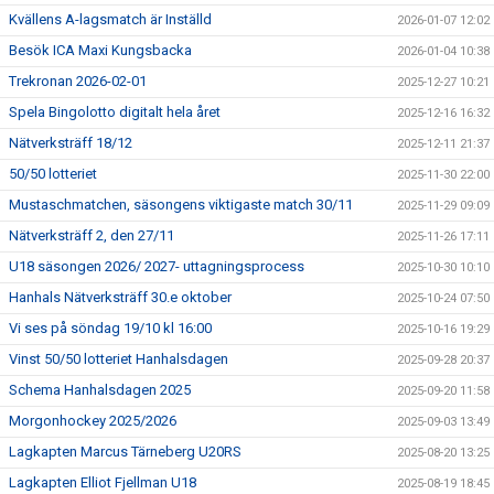
Kvällens A-lagsmatch är Inställd
2026-01-07 12:02
Besök ICA Maxi Kungsbacka
2026-01-04 10:38
Trekronan 2026-02-01
2025-12-27 10:21
Spela Bingolotto digitalt hela året
2025-12-16 16:32
Nätverksträff 18/12
2025-12-11 21:37
50/50 lotteriet
2025-11-30 22:00
Mustaschmatchen, säsongens viktigaste match 30/11
2025-11-29 09:09
Nätverksträff 2, den 27/11
2025-11-26 17:11
U18 säsongen 2026/ 2027- uttagningsprocess
2025-10-30 10:10
Hanhals Nätverksträff 30.e oktober
2025-10-24 07:50
Vi ses på söndag 19/10 kl 16:00
2025-10-16 19:29
Vinst 50/50 lotteriet Hanhalsdagen
2025-09-28 20:37
Schema Hanhalsdagen 2025
2025-09-20 11:58
Morgonhockey 2025/2026
2025-09-03 13:49
Lagkapten Marcus Tärneberg U20RS
2025-08-20 13:25
Lagkapten Elliot Fjellman U18
2025-08-19 18:45