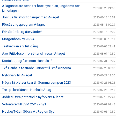
A-lagsspelare besöker hockeyskolan, ungdoms och
2023-08-20 21:53
juniorlagen
Joshua Villaflor förlänger med A-laget
2023-08-18 16:52
Försäsongsprogram A-laget
2023-08-15 00:29
Erik Strömberg återvänder!
2023-08-14 18:00
Morgonhockey 23/24
2023-08-09 16:17
Testveckan är i full gång
2023-08-08 22:44
Axel Fritiofsson forsätter sin resa i A-laget
2023-08-07 19:50
Kontaktuppgifter inom Hanhals IF
2023-07-31 16:09
Två Hanhals fostrade juniorer till Småkronorna
2023-07-28 09:00
Nyförvärv till A-laget
2023-07-27 12:00
Några få platser kvar till Sommarcampen 2023
2023-07-26 08:24
Tre spelare lämnar Hanhals A-lag
2023-07-25 13:45
Jobb till fyra potentiella nyförvärv A-laget
2023-07-19 22:41
Volontärer till JVM 26/12 - 5/1
2023-07-09 09:46
HockeyTvåan Södra A , Region Syd
2023-07-06 19:50