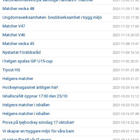
2021-12-02 21:42
Matcher vecka 48
2021-11-29 17:30
Ungdomsverksamheten- breddverksamhet i trygg miljö
2021-11-25 17:30
Matcher V47
2021-11-22 17:00
Matcher V46
2021-11-14 20:53
Matcher vecka 45
2021-11-08 19:47
Nystartat Föräldraråd
2021-11-04 16:16
I helgen spelas GIF U15-cup
2021-11-02 20:51
Tryout HG
2021-11-01 21:08
Helgens matcher
2021-10-29 21:27
Hockeymagasinet äntligen här!
2021-10-29 16:44
Ishallscafét öppnar 17:00 den 25/10
2021-10-25 12:12
Helgens matcher i ishallen
2021-10-23 10:25
Helgens matcher i ishallen
2021-10-16 07:48
Prova på tjejhockey söndag 17 oktober!
2021-10-14 22:56
Vi skapar en tryggare miljö för våra barn
2021-09-21 17:00
Vi söker fler till vår IT-grupp