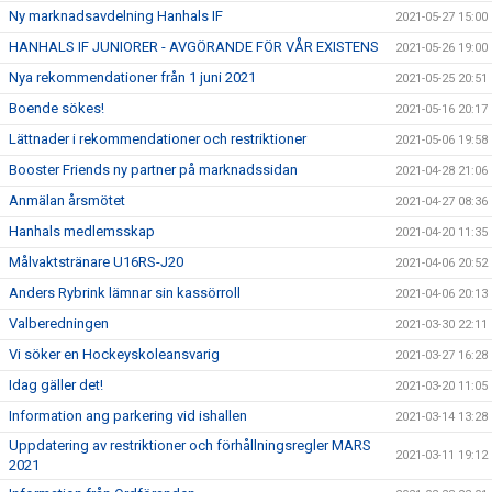
Ny marknadsavdelning Hanhals IF
2021-05-27 15:00
HANHALS IF JUNIORER - AVGÖRANDE FÖR VÅR EXISTENS
2021-05-26 19:00
Nya rekommendationer från 1 juni 2021
2021-05-25 20:51
Boende sökes!
2021-05-16 20:17
Lättnader i rekommendationer och restriktioner
2021-05-06 19:58
Booster Friends ny partner på marknadssidan
2021-04-28 21:06
Anmälan årsmötet
2021-04-27 08:36
Hanhals medlemsskap
2021-04-20 11:35
Målvaktstränare U16RS-J20
2021-04-06 20:52
Anders Rybrink lämnar sin kassörroll
2021-04-06 20:13
Valberedningen
2021-03-30 22:11
Vi söker en Hockeyskoleansvarig
2021-03-27 16:28
Idag gäller det!
2021-03-20 11:05
Information ang parkering vid ishallen
2021-03-14 13:28
Uppdatering av restriktioner och förhållningsregler MARS
2021-03-11 19:12
2021