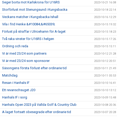
Seger borta mot Karlskrona för U16RS
2023-10-21 16:08
Storförlust mot Stenungsund i Kungsbacka
2023-10-18 22:14
Veckans matcher i Kungsbacka Ishall
2023-10-16 12:29
Vila i frid Henke &#10084;&#65039;
2023-10-15 19:32
Förlust på straffar i Ulricehamn för A-laget
2023-10-15 18:23
Två raka vinster för U16RS i helgen
2023-10-15 17:26
Ordning och reda
2023-10-15 15:11
Vi är med 23/24 som partners
2023-10-12 21:28
Vi är med 23/24 som sponsorer
2023-10-12 20:51
Säsongens första förlust efter ordinarie tid
2023-10-11 21:49
Matchdag
2023-10-11 05:53
Resan i Hanhals IF
2023-10-10 16:41
Ett revanschsuget J20
2023-10-10 13:12
Hanhals IF i sorg
2023-10-09 15:48
Hanhals Open 2023 på Vallda Golf & Country Club
2023-10-08 20:36
A-laget fortsatt obesegrade efter ordinarie tid
2023-10-07 20:28