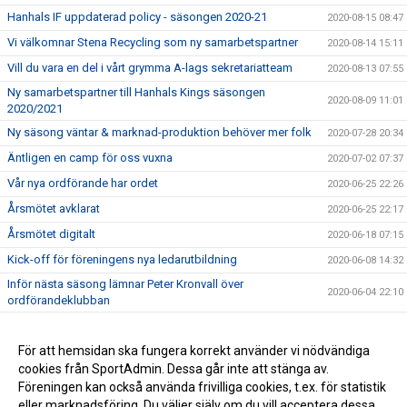
Hanhals IF uppdaterad policy - säsongen 2020-21
2020-08-15 08:47
Vi välkomnar Stena Recycling som ny samarbetspartner
2020-08-14 15:11
Vill du vara en del i vårt grymma A-lags sekretariatteam
2020-08-13 07:55
Ny samarbetspartner till Hanhals Kings säsongen
2020-08-09 11:01
2020/2021
Ny säsong väntar & marknad-produktion behöver mer folk
2020-07-28 20:34
Äntligen en camp för oss vuxna
2020-07-02 07:37
Vår nya ordförande har ordet
2020-06-25 22:26
Årsmötet avklarat
2020-06-25 22:17
Årsmötet digitalt
2020-06-18 07:15
Kick-off för föreningens nya ledarutbildning
2020-06-08 14:32
Inför nästa säsong lämnar Peter Kronvall över
2020-06-04 22:10
ordförandeklubban
Warrior klubbprofil 2020/2021
2020-06-04 21:42
Hanhals Kings sluter avtal med Warrior Hockey
För att hemsidan ska fungera korrekt använder vi nödvändiga
2020-06-01 18:19
cookies från SportAdmin. Dessa går inte att stänga av.
Vi är Hanhals Kings
2020-05-27 14:55
Föreningen kan också använda frivilliga cookies, t.ex. för statistik
eller marknadsföring. Du väljer själv om du vill acceptera dessa.