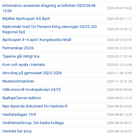
Information avseende dragning av billotteri 2025-04-06
2025-04-02 10:24
15:00
Biljetter Aprilcupen 4-6 April
2025-03-20 11:11
Närkontakt med Tor Persson kring säsongen 24/25 J20
2025-03-15 20:12
Regional Syd
Aprilcupen 4–6 april i Kungsbacka Ishall
2025-03-13 20:31
Partnerskap 25/26
2025-03-12 23:32
Tjejerna går riktigt bra
2025-03-11 22:54
Kom och spela i Hanhals
2025-01-15 16:04
Ishockey på gymnasiet 2025/ 2026
2024-11-28 15:00
Mustaschmatchen
2024-11-16 21:29
Välkomna till Hockeyskolan 24/25
2024-09-03 09:44
AjaBajaCancer auktion
2024-09-02 14:10
Nya styrande dokument för Hanhals IF
2024-08-30 23:02
Hanhalsdagen 15/9
2024-08-30 13:33
OnePartnerGroup. Din bästa kollega.
2024-08-29 08:57
Hanhals har sorg
2024-08-18 20:07