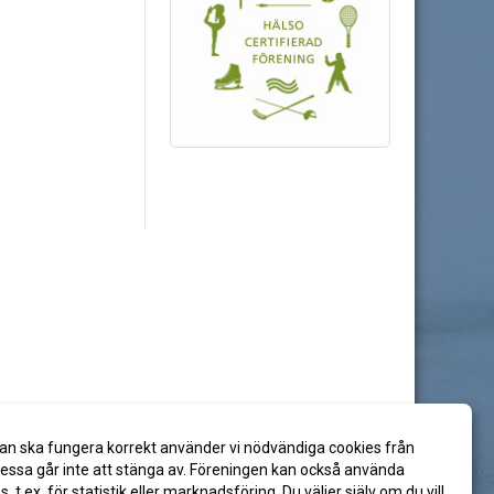
an ska fungera korrekt använder vi nödvändiga cookies från
ssa går inte att stänga av. Föreningen kan också använda
es, t.ex. för statistik eller marknadsföring. Du väljer själv om du vill