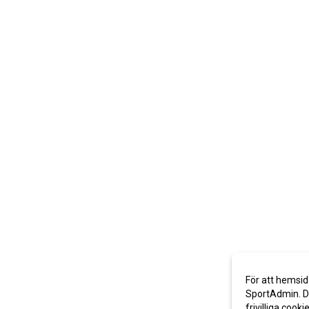
För att hemsid
SportAdmin. De
frivilliga cooki