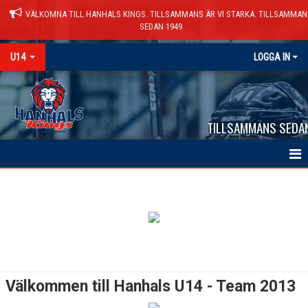
VÄLKOMNA TILL HANHALS KINGS. TILLSAMMANS ÄR VI STARKA. TILLSAMMAN
SEDAN 1949
U14
LOGGA IN
TILLSAMMANS SEDA
HEM
NYHETER
KALENDER
TRUPPEN
Välkommen till Hanhals U14 - Team 2013
KONTAKT