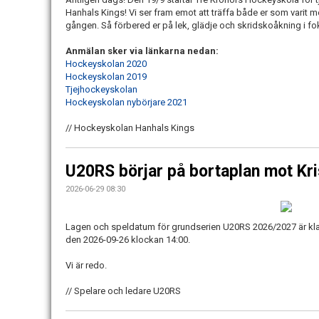
Hanhals Kings! Vi ser fram emot att träffa både er som varit m
gången. Så förbered er på lek, glädje och skridskoåkning i fok
Anmälan sker via länkarna nedan:
Hockeyskolan 2020
Hockeyskolan 2019
Tjejhockeyskolan
Hockeyskolan nybörjare 2021
// Hockeyskolan Hanhals Kings
U20RS börjar på bortaplan mot Kri
2026-06-29 08:30
Lagen och speldatum för grundserien U20RS 2026/2027 är klar.
den 2026-09-26 klockan 14:00.
Vi är redo.
// Spelare och ledare U20RS