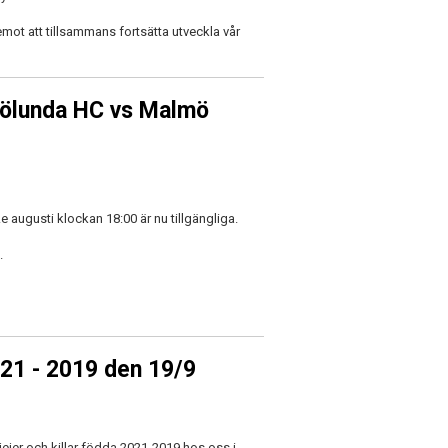
emot att tillsammans fortsätta utveckla vår
Frölunda HC vs Malmö
.e augusti klockan 18:00 är nu tillgängliga.
.
21 - 2019 den 19/9
jejer och killar födda 2021-2019 hos oss i