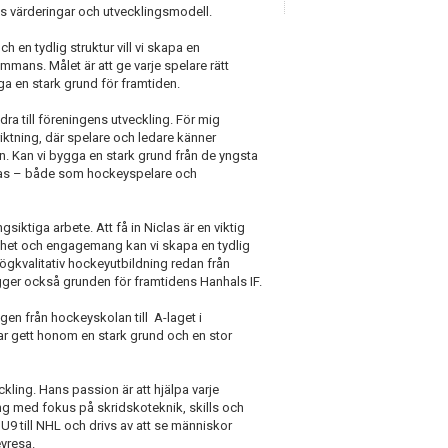
s värderingar och utvecklingsmodell.
h en tydlig struktur vill vi skapa en
mmans. Målet är att ge varje spelare rätt
ga en stark grund för framtiden.
dra till föreningens utveckling. För mig
ktning, där spelare och ledare känner
en. Kan vi bygga en stark grund från de yngsta
cklas – både som hockeyspelare och
siktiga arbete. Att få in Niclas är en viktig
enhet och engagemang kan vi skapa en tydlig
 högkvalitativ hockeyutbildning redan från
gger också grunden för framtidens Hanhals IF.
en från hockeyskolan till A-laget i
 gett honom en stark grund och en stor
ling. Hans passion är att hjälpa varje
ing med fokus på skridskoteknik, skills och
 U9 till NHL och drivs av att se människor
eyresa.