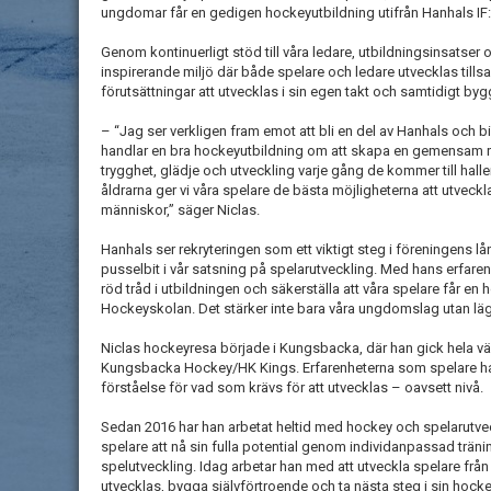
ungdomar får en gedigen hockeyutbildning utifrån Hanhals IF:
Genom kontinuerligt stöd till våra ledare, utbildningsinsatser oc
inspirerande miljö där både spelare och ledare utvecklas tillsa
förutsättningar att utvecklas i sin egen takt och samtidigt byg
– “Jag ser verkligen fram emot att bli en del av Hanhals och bi
handlar en bra hockeyutbildning om att skapa en gemensam ri
trygghet, glädje och utveckling varje gång de kommer till hall
åldrarna ger vi våra spelare de bästa möjligheterna att utve
människor,” säger Niclas.
Hanhals ser rekryteringen som ett viktigt steg i föreningens lång
pusselbit i vår satsning på spelarutveckling. Med hans erfar
röd tråd i utbildningen och säkerställa att våra spelare får en
Hockeyskolan. Det stärker inte bara våra ungdomslag utan lä
Niclas hockeyresa började i Kungsbacka, där han gick hela väg
Kungsbacka Hockey/HK Kings. Erfarenheterna som spelare har
förståelse för vad som krävs för att utvecklas – oavsett nivå.
Sedan 2016 har han arbetat heltid med hockey och spelarutveck
spelare att nå sin fulla potential genom individanpassad trän
spelutveckling. Idag arbetar han med att utveckla spelare från
utvecklas, bygga självförtroende och ta nästa steg i sin hock