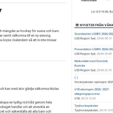
Halmstad
7
Lör 5/9 16:00, B
NYHETER FRÅN VÅRA
ch mängder av hockey för vuxna och barn.
Grundserien U20RS 2026/20
tar varmt välkomna till en ny säsong.
U20 Region Syd
,
29/06 08:19
u kryss i kalendern så att ni inte missar
Presentation U20RS 2026/20
U20 Region Syd
,
28/06 09:08
Närkontakt med Dominik
Ruzicka
U20 Region Syd
,
23/06 22:18
(..)
Hockeyskolan nybörjare 202
och kan med stor glädje välkomna Niclas
U18 säsongen 2026/ 2027-
uttagningsprocess
U18
,
30/10 10:09
 skapa en tydlig röd tråd genom hela
Tjejhockeyskolan
raget handlar om att utveckla en
Tjejhockeyskolan
,
06/10 10-
et och säkerställa att alla barn och