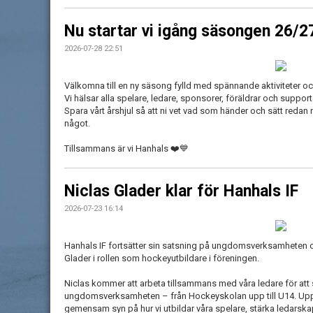
Nu startar vi igång säsongen 26/2
2026-07-28 22:51
Välkomna till en ny säsong fylld med spännande aktiviteter o
Vi hälsar alla spelare, ledare, sponsorer, föräldrar och suppor
Spara vårt årshjul så att ni vet vad som händer och sätt redan n
något.
Tillsammans är vi Hanhals ❤️💙
Niclas Glader klar för Hanhals IF
2026-07-23 16:14
Hanhals IF fortsätter sin satsning på ungdomsverksamheten 
Glader i rollen som hockeyutbildare i föreningen.
Niclas kommer att arbeta tillsammans med våra ledare för att
ungdomsverksamheten – från Hockeyskolan upp till U14. Uppd
gemensam syn på hur vi utbildar våra spelare, stärka ledarskap