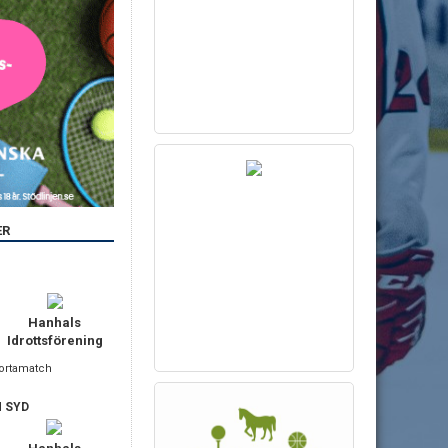
ER
Hanhals
Idrottsförening
Bortamatch
N SYD