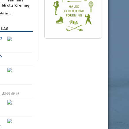
Hanhals
Idrottsförening
ortamatch
 LAG
27
27
1
,
23/06 09:49
06