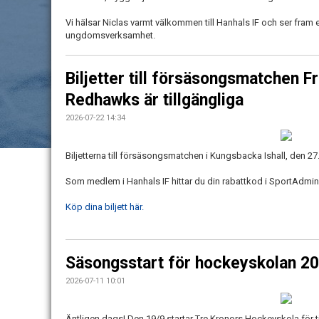
Vi hälsar Niclas varmt välkommen till Hanhals IF och ser fram 
ungdomsverksamhet.
Biljetter till försäsongsmatchen 
Redhawks är tillgängliga
2026-07-22 14:34
Biljetterna till försäsongsmatchen i Kungsbacka Ishall, den 27
Som medlem i Hanhals IF hittar du din rabattkod i SportAdmin
Köp dina biljett här.
Säsongsstart för hockeyskolan 20
2026-07-11 10:01
Äntligen dags! Den 19/9 startar Tre Kronors Hockeyskola för t