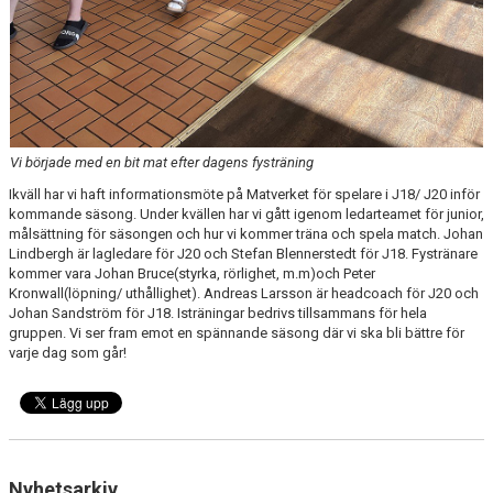
Vi började med en bit mat efter dagens fysträning
Ikväll har vi haft informationsmöte på Matverket för spelare i J18/ J20 inför
kommande säsong. Under kvällen har vi gått igenom ledarteamet för junior,
målsättning för säsongen och hur vi kommer träna och spela match. Johan
Lindbergh är lagledare för J20 och Stefan Blennerstedt för J18. Fystränare
kommer vara Johan Bruce(styrka, rörlighet, m.m)och Peter
Kronwall(löpning/ uthållighet). Andreas Larsson är headcoach för J20 och
Johan Sandström för J18. Isträningar bedrivs tillsammans för hela
gruppen. Vi ser fram emot en spännande säsong där vi ska bli bättre för
varje dag som går!
Nyhetsarkiv