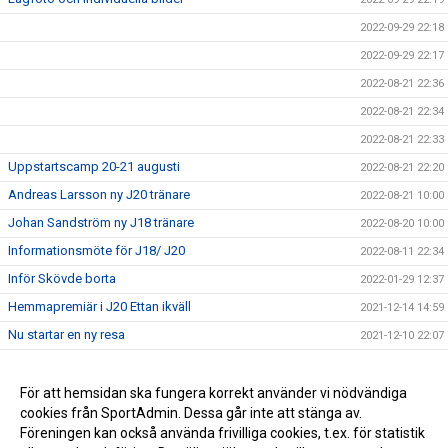
2022-09-29 22:18
2022-09-29 22:17
2022-08-21 22:36
2022-08-21 22:34
2022-08-21 22:33
Uppstartscamp 20-21 augusti
2022-08-21 22:20
Andreas Larsson ny J20 tränare
2022-08-21 10:00
Johan Sandström ny J18 tränare
2022-08-20 10:00
Informationsmöte för J18/ J20
2022-08-11 22:34
Inför Skövde borta
2022-01-29 12:37
Hemmapremiär i J20 Ettan ikväll
2021-12-14 14:59
Nu startar en ny resa
2021-12-10 22:07
Toppmöte i J20 ikväll
2021-10-26 08:44
J20 första träningsmatchen avklarad
För att hemsidan ska fungera korrekt använder vi nödvändiga
2021-08-30 09:29
cookies från SportAdmin. Dessa går inte att stänga av.
Jonas Björck ny Huvudtränare J20
2021-05-15 10:56
Föreningen kan också använda frivilliga cookies, t.ex. för statistik