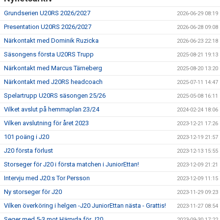
Grundserien U20RS 2026/2027
2026-06-29 08:19
Presentation U20RS 2026/2027
2026-06-28 09:08
Närkontakt med Dominik Ruzicka
2026-06-23 22:18
Säsongens första U20RS Trupp
2025-08-21 19:13
Närkontakt med Marcus Tärneberg
2025-08-20 13:20
Närkontakt med J20RS headcoach
2025-07-11 14:47
Spelartrupp U20RS säsongen 25/26
2025-05-08 16:11
Vilket avslut på hemmaplan 23/24
2024-02-24 18:06
Vilken avslutning för året 2023
2023-12-21 17:26
101 poäng i J20
2023-12-19 21:57
J20 första förlust
2023-12-13 15:55
Storseger för J20 i första matchen i JuniorEttan!
2023-12-09 21:21
Intervju med J20:s Tor Persson
2023-12-09 11:15
Ny storseger för J20
2023-11-29 09:23
Vilken överköring i helgen -J20 JuniorEttan nästa - Grattis!
2023-11-27 08:54
Seger med 5-3 mot Härryda för J20
2023-09-30 17:22