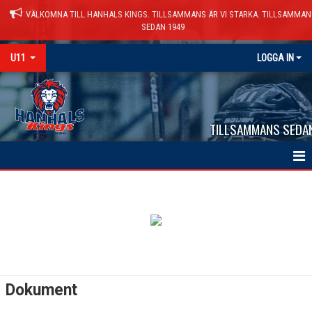
VÄLKOMNA TILL HANHALS KINGS. TILLSAMMANS ÄR VI STARKA. TILLSAMMAN
SEDAN 1949
U11
LOGGA IN
TILLSAMMANS SEDA
HEM
NYHETER
KALENDER
TRUPPEN
Dokument
KONTAKT