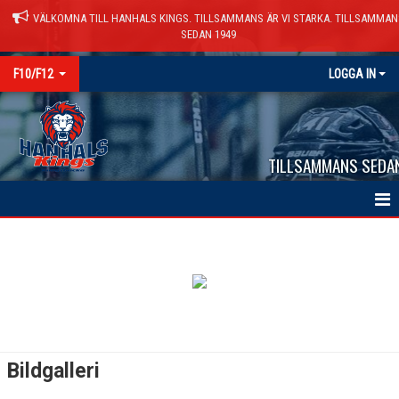
VÄLKOMNA TILL HANHALS KINGS. TILLSAMMANS ÄR VI STARKA. TILLSAMMAN
SEDAN 1949
F10/F12
LOGGA IN
TILLSAMMANS SEDA
HEM
NYHETER
KALENDER
MATCHER
Bildgalleri
TRUPPEN