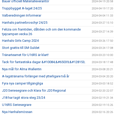
Bauer officiell Materialleverantör
2024-04-19 20:58
Truppbygget A-laget 24/25
2024-04-19 17:20
Valberedningen Informerar
2024-04-04 11:33
Hanhals partnerbroschyr 24/25
2024-03-27 15:10
Felizia om framtiden, dåtiden och om den kommande
2024-03-27 14:39
tjejcampen vecka 26
Hanhals Girls Camp 2024
2024-03-26 17:50
Stort grattis till SM Guldet
2024-03-24 17:08
Tränarteamet för U16RS är klart!
2024-03-23 10:00
Tack för fantastiska dagar &#10084;&#65039;&#128153;
2024-03-18 17:48
Nya mål för Alma Wallentin
2024-03-08 20:21
A-lagstränarna förlänger med ytterligare två år
2024-03-04 20:20
Fyra nya camper tillgängliga
2024-03-03 18:52
J20 Seriesegrare och klara för J20 Regional
2024-02-20 22:07
J18 har tagit stora steg 23/24
2024-02-19 21:34
U16RS Seriesegrare
2024-02-19 15:26
Nya Hanhalsmössan
2024-02-16 20:26