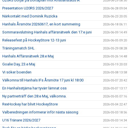
U20RS börjar på bortaplan mot Kristianstads IK
2026-06-29 08:30
Presentation U20RS 2026/2027
2026-06-28 09:04
Närkontakt med Dominik Ruzicka
2026-06-23 20:05
Hanhals Årsmöte 20260617, en kort summering
2026-06-18 06:11
Sommaravslutning Hanhals affärsnätverk den 17:e juni
2026-06-09 14:49
Releasefest på HockeyStore 12-13 juni
2026-06-05 09:20
Träningsmatch SHL
2026-05-29 08:28
Hanhals Affärsnätverk 28.e Maj
2026-05-26 14:48
Goalie Day, 23.e Maj
2026-05-19 20:03
Vi söker boenden
2026-05-08 13:58
Välkomna till Hanhals IFs Årsmöte 17 juni kl 18:00
2026-05-07 20:42
En Hanhalsstjärna har tyvärr lämnat oss
2026-05-07 13:17
Ny partnerträff den 28:e Maj, välkomna.
2026-05-05 07:16
RexHockey har blivit HockeyStore
2026-05-04 22:47
Valberedningen informerar inför nästa säsong
2026-05-03 18:56
U16 Tränare 2026/2027
2026-05-03 14:34