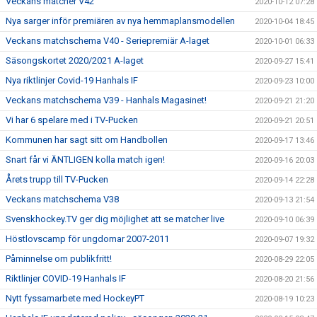
Veckans matcher V42
2020-10-12 07:28
Nya sarger inför premiären av nya hemmaplansmodellen
2020-10-04 18:45
Veckans matchschema V40 - Seriepremiär A-laget
2020-10-01 06:33
Säsongskortet 2020/2021 A-laget
2020-09-27 15:41
Nya riktlinjer Covid-19 Hanhals IF
2020-09-23 10:00
Veckans matchschema V39 - Hanhals Magasinet!
2020-09-21 21:20
Vi har 6 spelare med i TV-Pucken
2020-09-21 20:51
Kommunen har sagt sitt om Handbollen
2020-09-17 13:46
Snart får vi ÄNTLIGEN kolla match igen!
2020-09-16 20:03
Årets trupp till TV-Pucken
2020-09-14 22:28
Veckans matchschema V38
2020-09-13 21:54
Svenskhockey.TV ger dig möjlighet att se matcher live
2020-09-10 06:39
Höstlovscamp för ungdomar 2007-2011
2020-09-07 19:32
Påminnelse om publikfritt!
2020-08-29 22:05
Riktlinjer COVID-19 Hanhals IF
2020-08-20 21:56
Nytt fyssamarbete med HockeyPT
2020-08-19 10:23