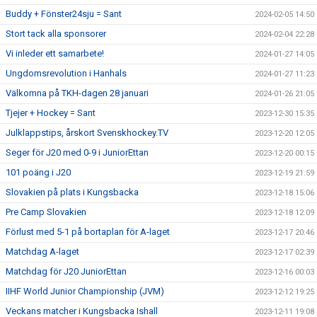
Buddy + Fönster24sju = Sant
2024-02-05 14:50
Stort tack alla sponsorer
2024-02-04 22:28
Vi inleder ett samarbete!
2024-01-27 14:05
Ungdomsrevolution i Hanhals
2024-01-27 11:23
Välkomna på TKH-dagen 28 januari
2024-01-26 21:05
Tjejer + Hockey = Sant
2023-12-30 15:35
Julklappstips, årskort Svenskhockey.TV
2023-12-20 12:05
Seger för J20 med 0-9 i JuniorEttan
2023-12-20 00:15
101 poäng i J20
2023-12-19 21:59
Slovakien på plats i Kungsbacka
2023-12-18 15:06
Pre Camp Slovakien
2023-12-18 12:09
Förlust med 5-1 på bortaplan för A-laget
2023-12-17 20:46
Matchdag A-laget
2023-12-17 02:39
Matchdag för J20 JuniorEttan
2023-12-16 00:03
IIHF World Junior Championship (JVM)
2023-12-12 19:25
Veckans matcher i Kungsbacka Ishall
2023-12-11 19:08