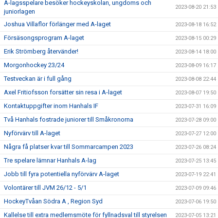
A-lagsspelare besöker hockeyskolan, ungdoms och
2023-08-20 21:53
juniorlagen
Joshua Villaflor förlänger med A-laget
2023-08-18 16:52
Försäsongsprogram A-laget
2023-08-15 00:29
Erik Strömberg återvänder!
2023-08-14 18:00
Morgonhockey 23/24
2023-08-09 16:17
Testveckan är i full gång
2023-08-08 22:44
Axel Fritiofsson forsätter sin resa i A-laget
2023-08-07 19:50
Kontaktuppgifter inom Hanhals IF
2023-07-31 16:09
Två Hanhals fostrade juniorer till Småkronorna
2023-07-28 09:00
Nyförvärv till A-laget
2023-07-27 12:00
Några få platser kvar till Sommarcampen 2023
2023-07-26 08:24
Tre spelare lämnar Hanhals A-lag
2023-07-25 13:45
Jobb till fyra potentiella nyförvärv A-laget
2023-07-19 22:41
Volontärer till JVM 26/12 - 5/1
2023-07-09 09:46
HockeyTvåan Södra A , Region Syd
2023-07-06 19:50
Kallelse till extra medlemsmöte för fyllnadsval till styrelsen
2023-07-05 13:21