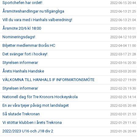
Sportchefen har ordet!
2022-06-15 20:44
Årsmöteshandlingar nu tillgängliga
2022-06-13 21:25
Vill du vara med i Hanhals valberedning!
2022-06-13 21:04
Årsmöte 20/6 kl 18:00
2022-05-30 09:51
Nomineringsdags!
2022-04-12 10:59
Biljetter medlemmar Borås HC
2022-04-04 11:00
Det svänger fort i hockey!
2022-03-17 21:28
Styrelsen informerar
2022-03-16 20:30
Årets Hanhals Handske
2022-03-03 20:00
VÄLKOMNA TILL HANHALS IF INFORMATIONSMÖTE
2022-02-27 19:09
Styrelsen informerar
2022-02-25 19:30
Nationell dag för Tre Kronors Hockeyskola
2022-02-25 14:14
En av våra tjejer påväg mot landslaget
2022-02-05 20:48
Så slutade Trekronan
2022-02-01 21:53
Vi stöttar klubben i årets Trekrona
2022-01-29 11:45
2022/2023 U16 och J18 div 2
2022-01-26 20:49