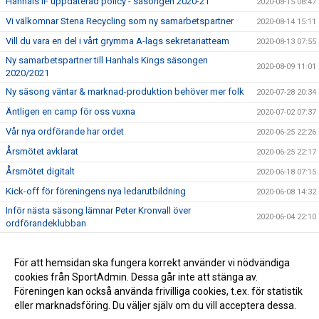
Hanhals IF uppdaterad policy - säsongen 2020-21
2020-08-15 08:47
Vi välkomnar Stena Recycling som ny samarbetspartner
2020-08-14 15:11
Vill du vara en del i vårt grymma A-lags sekretariatteam
2020-08-13 07:55
Ny samarbetspartner till Hanhals Kings säsongen
2020-08-09 11:01
2020/2021
Ny säsong väntar & marknad-produktion behöver mer folk
2020-07-28 20:34
Äntligen en camp för oss vuxna
2020-07-02 07:37
Vår nya ordförande har ordet
2020-06-25 22:26
Årsmötet avklarat
2020-06-25 22:17
Årsmötet digitalt
2020-06-18 07:15
Kick-off för föreningens nya ledarutbildning
2020-06-08 14:32
Inför nästa säsong lämnar Peter Kronvall över
2020-06-04 22:10
ordförandeklubban
Warrior klubbprofil 2020/2021
2020-06-04 21:42
Hanhals Kings sluter avtal med Warrior Hockey
För att hemsidan ska fungera korrekt använder vi nödvändiga
2020-06-01 18:19
cookies från SportAdmin. Dessa går inte att stänga av.
Vi är Hanhals Kings
2020-05-27 14:55
Föreningen kan också använda frivilliga cookies, t.ex. för statistik
eller marknadsföring. Du väljer själv om du vill acceptera dessa.