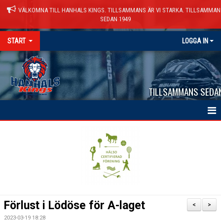
VÄLKOMNA TILL HANHALS KINGS. TILLSAMMANS ÄR VI STARKA. TILLSAMMAN
SEDAN 1949
START
LOGGA IN
TILLSAMMANS SEDA
HEM
NYHETER
VÅRA LAG
KALENDER
Förlust i Lödöse för A-laget
<
>
MATCHER
2023-03-19 18:28