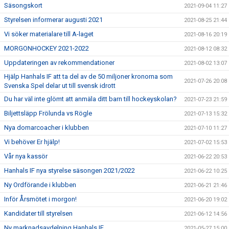
Säsongskort
2021-09-04 11:27
Styrelsen informerar augusti 2021
2021-08-25 21:44
Vi söker materialare till A-laget
2021-08-16 20:19
MORGONHOCKEY 2021-2022
2021-08-12 08:32
Uppdateringen av rekommendationer
2021-08-02 13:07
Hjälp Hanhals IF att ta del av de 50 miljoner kronorna som
2021-07-26 20:08
Svenska Spel delar ut till svensk idrott
Du har väl inte glömt att anmäla ditt barn till hockeyskolan?
2021-07-23 21:59
Biljettsläpp Frölunda vs Rögle
2021-07-13 15:32
Nya domarcoacher i klubben
2021-07-10 11:27
Vi behöver Er hjälp!
2021-07-02 15:53
Vår nya kassör
2021-06-22 20:53
Hanhals IF nya styrelse säsongen 2021/2022
2021-06-22 10:25
Ny Ordförande i klubben
2021-06-21 21:46
Inför Årsmötet i morgon!
2021-06-20 19:02
Kandidater till styrelsen
2021-06-12 14:56
Ny marknadsavdelning Hanhals IF
2021-05-27 15:00