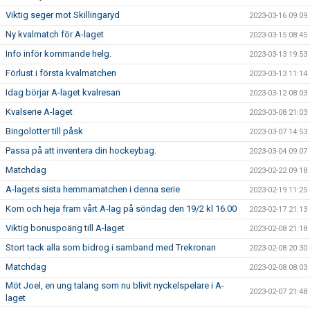
Viktig seger mot Skillingaryd
2023-03-16 09:09
Ny kvalmatch för A-laget
2023-03-15 08:45
Info inför kommande helg.
2023-03-13 19:53
Förlust i första kvalmatchen
2023-03-13 11:14
Idag börjar A-laget kvalresan
2023-03-12 08:03
Kvalserie A-laget
2023-03-08 21:03
Bingolotter till påsk
2023-03-07 14:53
Passa på att inventera din hockeybag.
2023-03-04 09:07
Matchdag
2023-02-22 09:18
A-lagets sista hemmamatchen i denna serie
2023-02-19 11:25
Kom och heja fram vårt A-lag på söndag den 19/2 kl 16.00
2023-02-17 21:13
Viktig bonuspoäng till A-laget
2023-02-08 21:18
Stort tack alla som bidrog i samband med Trekronan
2023-02-08 20:30
Matchdag
2023-02-08 08:03
Möt Joel, en ung talang som nu blivit nyckelspelare i A-
2023-02-07 21:48
laget