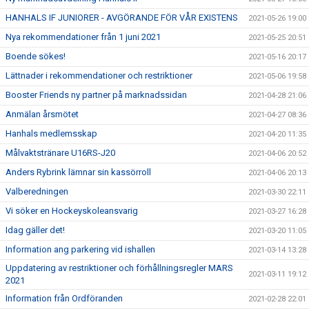
HANHALS IF JUNIORER - AVGÖRANDE FÖR VÅR EXISTENS
2021-05-26 19:00
Nya rekommendationer från 1 juni 2021
2021-05-25 20:51
Boende sökes!
2021-05-16 20:17
Lättnader i rekommendationer och restriktioner
2021-05-06 19:58
Booster Friends ny partner på marknadssidan
2021-04-28 21:06
Anmälan årsmötet
2021-04-27 08:36
Hanhals medlemsskap
2021-04-20 11:35
Målvaktstränare U16RS-J20
2021-04-06 20:52
Anders Rybrink lämnar sin kassörroll
2021-04-06 20:13
Valberedningen
2021-03-30 22:11
Vi söker en Hockeyskoleansvarig
2021-03-27 16:28
Idag gäller det!
2021-03-20 11:05
Information ang parkering vid ishallen
2021-03-14 13:28
Uppdatering av restriktioner och förhållningsregler MARS
2021-03-11 19:12
2021
Information från Ordföranden
2021-02-28 22:01