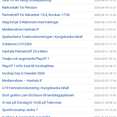
Tack för en härlig hockeysäsong
2026-04-20 16:02
Närkontakt Tor Persson
2026-04-18 10:57
Partnerträff för Nätverket 15/4, klockan 17:00
2026-04-14 15:40
Idag börjar 5-Nationers med träningar
2026-04-13 07:44
Medlemsbrev Hanhals IF
2026-04-13 07:41
Spelschema 5 nationsturneringen i Kungsbacka Ishall
2026-04-12 12:25
5-Nations U19 2026
2026-03-12 17:21
Hanhals Partnerträff 26.e Mars
2026-03-11 18:29
Tredje och avgörande Playoff 1
2026-03-01 09:16
Playoff 1 inför kval till HockeyEttan
2026-02-26 08:27
Hockey Day in Sweden 2026
2026-02-25 18:12
Medlemsbrev – Hanhals IF
2026-02-25 17:26
U19 Femnationstunering i Kungsbacka Ishall
2026-02-23 18:00
Stort grattis Liam Elofsson till landslagsplatsen!
2026-02-02 19:46
Vi ses på Söndag kl 16:00 på Trekronan
2026-01-28 08:13
Sportlovscamp vecka 7
2026-01-16 15:23