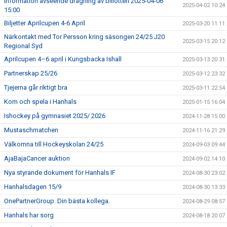
Information avseende dragning av billotteri 2025-04-06
2025-04-02 10:24
15:00
Biljetter Aprilcupen 4-6 April
2025-03-20 11:11
Närkontakt med Tor Persson kring säsongen 24/25 J20
2025-03-15 20:12
Regional Syd
Aprilcupen 4–6 april i Kungsbacka Ishall
2025-03-13 20:31
Partnerskap 25/26
2025-03-12 23:32
Tjejerna går riktigt bra
2025-03-11 22:54
Kom och spela i Hanhals
2025-01-15 16:04
Ishockey på gymnasiet 2025/ 2026
2024-11-28 15:00
Mustaschmatchen
2024-11-16 21:29
Välkomna till Hockeyskolan 24/25
2024-09-03 09:44
AjaBajaCancer auktion
2024-09-02 14:10
Nya styrande dokument för Hanhals IF
2024-08-30 23:02
Hanhalsdagen 15/9
2024-08-30 13:33
OnePartnerGroup. Din bästa kollega.
2024-08-29 08:57
Hanhals har sorg
2024-08-18 20:07