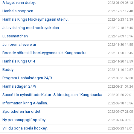
A-laget vann derbyt
2023-01-09 08:13
Hanhals-shoppen
2022-12-27 12:48
Hanhals Kings Hockeymagasin ute nu!
2022-12-23 15:39
Julavslutning med hockeyskolan
2022-12-18 15:45
Lussematchen
2022-12-09 15:16
Juniorerna levererar
2022-11-30 14:55
Boende sökes till hockeygymnasiet Kungsbacka
2022-11-20 19:45
Hanhals Kings U14
2022-11-20 12:59
Buddy
2022-11-16 12:57
Program Hanhalsdagen 24/9
2022-09-21 07:30
Hanhalsdagen 24/9
2022-09-21 07:24
Succé för nyinstiftade Kultur- & Idrottsgalan i Kungsbacka
2022-09-20 22:01
Information kring A-hallen.
2022-09-18 10:36
Sportchefen har ordet
2022-09-07 21:05
Ny personuppgiftspolicy
2022-07-06 09:51
Vill du börja spela hockey!
2022-06-23 12:01