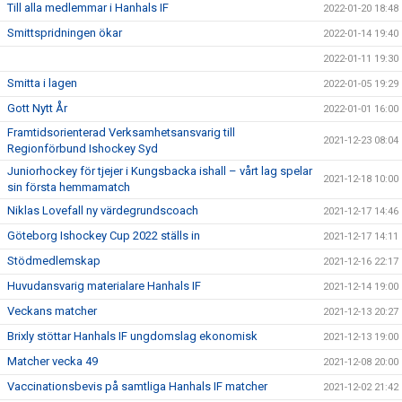
Till alla medlemmar i Hanhals IF
2022-01-20 18:48
Smittspridningen ökar
2022-01-14 19:40
2022-01-11 19:30
Smitta i lagen
2022-01-05 19:29
Gott Nytt År
2022-01-01 16:00
Framtidsorienterad Verksamhetsansvarig till
2021-12-23 08:04
Regionförbund Ishockey Syd
Juniorhockey för tjejer i Kungsbacka ishall – vårt lag spelar
2021-12-18 10:00
sin första hemmamatch
Niklas Lovefall ny värdegrundscoach
2021-12-17 14:46
Göteborg Ishockey Cup 2022 ställs in
2021-12-17 14:11
Stödmedlemskap
2021-12-16 22:17
Huvudansvarig materialare Hanhals IF
2021-12-14 19:00
Veckans matcher
2021-12-13 20:27
Brixly stöttar Hanhals IF ungdomslag ekonomisk
2021-12-13 19:00
Matcher vecka 49
2021-12-08 20:00
Vaccinationsbevis på samtliga Hanhals IF matcher
2021-12-02 21:42