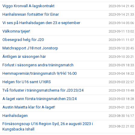
Viggo Kronvall A-lagskontrakt
2023-09-14 21:45
Hanhalsresan fortsätter för Einar
2023-09-14 21:33
Vi ses på Hanhalsdagen den 23.e september
2023-09-14 05:06
Välkomna tjejer!
2023-09-11 13:02
Obesegrad helg för J20
2023-09-11 11:07
Matchrapport J18 mot Jonstorp
2023-09-10 20:45
Äntligen är säsongen här
2023-09-10 20:21
Förlust i säsongens andra träningsmatch
2023-09-09 18:33
Hemmapremiär/träningsmatch 9/9 kl 16.00
2023-09-04 18:22
Helgen för U16 samt U16RS
2023-09-03 22:57
Två förluster i träningsmatcherna för J20 23/24
2023-09-03 19:48
A-laget vann första träningsmatchen 23/24
2023-09-03 18:28
Austin Maietta klar för A-laget!
2023-09-01 22:43
Hanhalsdagen
2023-08-30 16:17
Försäsongscup U16 Region Syd, 26.e augusti 2023 i
2023-08-22 21:02
Kungsbacka Ishall