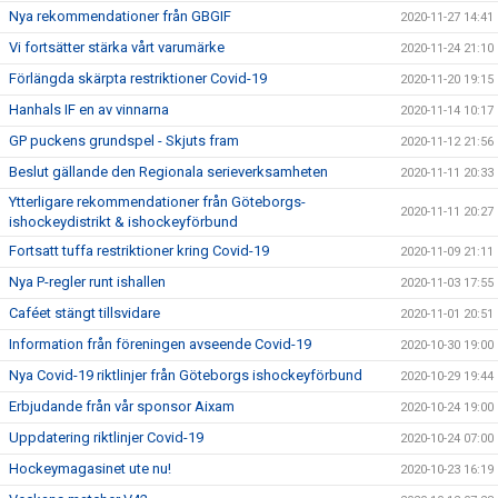
Nya rekommendationer från GBGIF
2020-11-27 14:41
Vi fortsätter stärka vårt varumärke
2020-11-24 21:10
Förlängda skärpta restriktioner Covid-19
2020-11-20 19:15
Hanhals IF en av vinnarna
2020-11-14 10:17
GP puckens grundspel - Skjuts fram
2020-11-12 21:56
Beslut gällande den Regionala serieverksamheten
2020-11-11 20:33
Ytterligare rekommendationer från Göteborgs-
2020-11-11 20:27
ishockeydistrikt & ishockeyförbund
Fortsatt tuffa restriktioner kring Covid-19
2020-11-09 21:11
Nya P-regler runt ishallen
2020-11-03 17:55
Caféet stängt tillsvidare
2020-11-01 20:51
Information från föreningen avseende Covid-19
2020-10-30 19:00
Nya Covid-19 riktlinjer från Göteborgs ishockeyförbund
2020-10-29 19:44
Erbjudande från vår sponsor Aixam
2020-10-24 19:00
Uppdatering riktlinjer Covid-19
2020-10-24 07:00
Hockeymagasinet ute nu!
2020-10-23 16:19