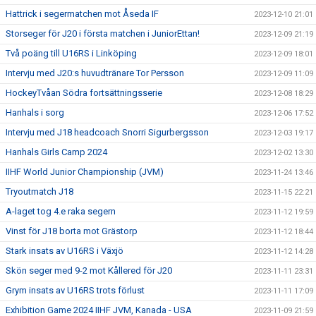
Hattrick i segermatchen mot Åseda IF
2023-12-10 21:01
Storseger för J20 i första matchen i JuniorEttan!
2023-12-09 21:19
Två poäng till U16RS i Linköping
2023-12-09 18:01
Intervju med J20:s huvudtränare Tor Persson
2023-12-09 11:09
HockeyTvåan Södra fortsättningsserie
2023-12-08 18:29
Hanhals i sorg
2023-12-06 17:52
Intervju med J18 headcoach Snorri Sigurbergsson
2023-12-03 19:17
Hanhals Girls Camp 2024
2023-12-02 13:30
IIHF World Junior Championship (JVM)
2023-11-24 13:46
Tryoutmatch J18
2023-11-15 22:21
A-laget tog 4.e raka segern
2023-11-12 19:59
Vinst för J18 borta mot Grästorp
2023-11-12 18:44
Stark insats av U16RS i Växjö
2023-11-12 14:28
Skön seger med 9-2 mot Kållered för J20
2023-11-11 23:31
Grym insats av U16RS trots förlust
2023-11-11 17:09
Exhibition Game 2024 IIHF JVM, Kanada - USA
2023-11-09 21:59