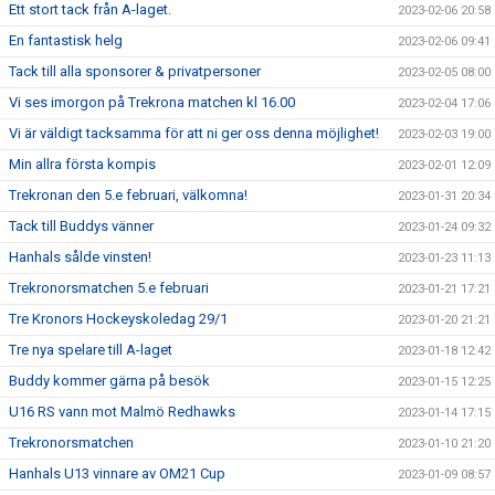
Ett stort tack från A-laget.
2023-02-06 20:58
En fantastisk helg
2023-02-06 09:41
Tack till alla sponsorer & privatpersoner
2023-02-05 08:00
Vi ses imorgon på Trekrona matchen kl 16.00
2023-02-04 17:06
Vi är väldigt tacksamma för att ni ger oss denna möjlighet!
2023-02-03 19:00
Min allra första kompis
2023-02-01 12:09
Trekronan den 5.e februari, välkomna!
2023-01-31 20:34
Tack till Buddys vänner
2023-01-24 09:32
Hanhals sålde vinsten!
2023-01-23 11:13
Trekronorsmatchen 5.e februari
2023-01-21 17:21
Tre Kronors Hockeyskoledag 29/1
2023-01-20 21:21
Tre nya spelare till A-laget
2023-01-18 12:42
Buddy kommer gärna på besök
2023-01-15 12:25
U16 RS vann mot Malmö Redhawks
2023-01-14 17:15
Trekronorsmatchen
2023-01-10 21:20
Hanhals U13 vinnare av OM21 Cup
2023-01-09 08:57