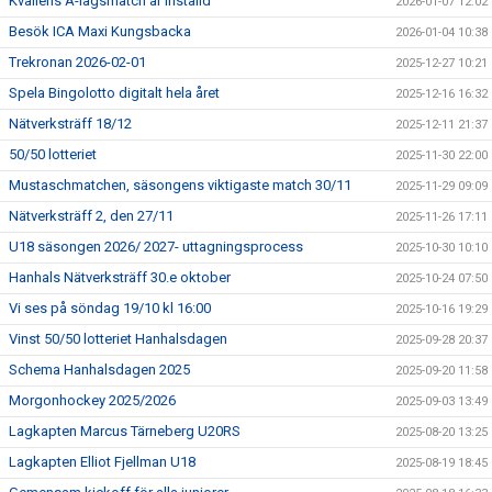
Kvällens A-lagsmatch är Inställd
2026-01-07 12:02
Besök ICA Maxi Kungsbacka
2026-01-04 10:38
Trekronan 2026-02-01
2025-12-27 10:21
Spela Bingolotto digitalt hela året
2025-12-16 16:32
Nätverksträff 18/12
2025-12-11 21:37
50/50 lotteriet
2025-11-30 22:00
Mustaschmatchen, säsongens viktigaste match 30/11
2025-11-29 09:09
Nätverksträff 2, den 27/11
2025-11-26 17:11
U18 säsongen 2026/ 2027- uttagningsprocess
2025-10-30 10:10
Hanhals Nätverksträff 30.e oktober
2025-10-24 07:50
Vi ses på söndag 19/10 kl 16:00
2025-10-16 19:29
Vinst 50/50 lotteriet Hanhalsdagen
2025-09-28 20:37
Schema Hanhalsdagen 2025
2025-09-20 11:58
Morgonhockey 2025/2026
2025-09-03 13:49
Lagkapten Marcus Tärneberg U20RS
2025-08-20 13:25
Lagkapten Elliot Fjellman U18
2025-08-19 18:45