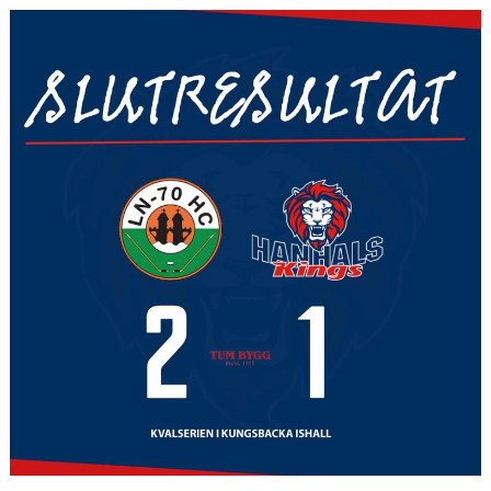
CAMPER
CUPER
CAFÉET
PARTNERS
PARTNERBROSCHYR
KLUBB 1949
TREKRONAN
KLUBBEN
BILJETTER