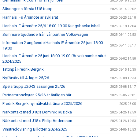
Gemensam kickoff för alla juniorer
2025-08-18 16:33
Säsongens första U18 trupp
2025-08-14 00:02
Hanhals IFs Årsmöte är avklarat
2025-06-25 23:18
Hanhals IF Årsmöte 25/6 18:00-19:00 Kungsbacka Ishall
2025-06-18 12:04
Sommarerbjudande från vår partner Volkswagen
2025-06-11 09:53
Information 2 angående Hanhals IF Årsmöte 25 juni 18:00-
2025-06-11 08:17
19:00
Hanhals IF Årsmöte 25 juni 18:00-19:00 för verksamhetsåret
2025-06-02 14:50
2024/2025
Tättinpå Fredrik Bergvik
2025-05-15 10:35
Nyförvärv till A-laget 25/26
2025-05-08 19:33
Spelartrupp J20RS säsongen 25/26
2025-05-08 16:17
Partnerbroschyren 25/26 är äntligen här
2025-05-06 23:01
Fredrik Bergvik ny målvaktstränare 2025/2026
2025-05-05
Närkontakt med J18:s Dominik Ruzicka
2025-04-26 19:59
Närkontakt med J18:s Philip Andersson
2025-04-26 19:53
Vinstredovisning Billotteri 2024/2025
2025-04-06 15:53