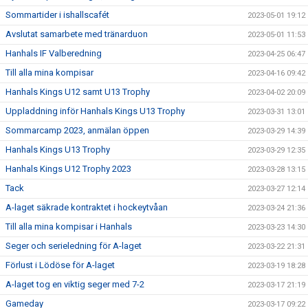
Sommartider i ishallscafét
2023-05-01 19:12
Avslutat samarbete med tränarduon
2023-05-01 11:53
Hanhals IF Valberedning
2023-04-25 06:47
Till alla mina kompisar
2023-04-16 09:42
Hanhals Kings U12 samt U13 Trophy
2023-04-02 20:09
Uppladdning inför Hanhals Kings U13 Trophy
2023-03-31 13:01
Sommarcamp 2023, anmälan öppen
2023-03-29 14:39
Hanhals Kings U13 Trophy
2023-03-29 12:35
Hanhals Kings U12 Trophy 2023
2023-03-28 13:15
Tack
2023-03-27 12:14
A-laget säkrade kontraktet i hockeytvåan
2023-03-24 21:36
Till alla mina kompisar i Hanhals
2023-03-23 14:30
Seger och serieledning för A-laget
2023-03-22 21:31
Förlust i Lödöse för A-laget
2023-03-19 18:28
A-laget tog en viktig seger med 7-2
2023-03-17 21:19
Gameday
2023-03-17 09:22