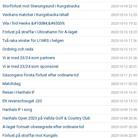
Storförlust mot Stenungsund i Kungsbacka
2023-10-18 22:14
Veckans matcher i Kungsbacka Ishall
2023-10-16 12:29
Vila i frid Henke &#10084;&#65039;
2023-10-15 19:32
Förlust på straffar i Ulricehamn för A-laget
2023-10-15 18:23
Två raka vinster för U16RS i helgen
2023-10-15 17:26
Ordning och reda
2023-10-15 15:11
Vi är med 23/24 som partners
2023-10-12 21:28
Vi är med 23/24 som sponsorer
2023-10-12 20:51
Säsongens första förlust efter ordinarie tid
2023-10-11 21:49
Matchdag
2023-10-11 05:53
Resan i Hanhals IF
2023-10-10 16:41
Ett revanschsuget J20
2023-10-10 13:12
Hanhals IF i sorg
2023-10-09 15:48
Hanhals Open 2023 på Vallda Golf & Country Club
2023-10-08 20:36
A-laget fortsatt obesegrade efter ordinarie tid
2023-10-07 20:28
Förlust på straffar mot Kungälv
2023-10-04 22:41