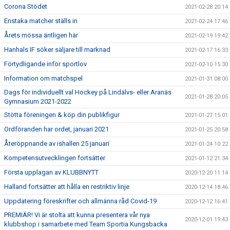
Corona Stödet
2021-02-28 20:14
Enstaka matcher ställs in
2021-02-24 17:46
Årets mössa äntligen här
2021-02-19 19:42
Hanhals IF söker säljare till marknad
2021-02-17 16:33
Förtydligande inför sportlov
2021-02-10 15:30
Information om matchspel
2021-01-31 08:00
Dags för individuellt val Hockey på Lindälvs- eller Aranäs
2021-01-28 20:05
Gymnasium 2021-2022
Stötta föreningen & köp din publikfigur
2021-01-27 15:01
Ordföranden har ordet, januari 2021
2021-01-25 20:58
Återöppnande av ishallen 25 januari
2021-01-24 10:22
Kompetensutvecklingen fortsätter
2021-01-12 21:34
Första upplagan av KLUBBNYTT
2020-12-20 11:14
Halland fortsätter att hålla en restriktiv linje
2020-12-14 18:46
Uppdatering föreskrifter och allmänna råd Covid-19
2020-12-12 16:41
PREMIÄR! Vi är stolta att kunna presentera vår nya
2020-12-01 19:43
klubbshop i samarbete med Team Sportia Kungsbacka