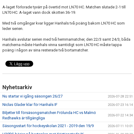
A-laget förlorade tyvärr på övertid mot LN70 HC. Matchen slutade 2-1 till
LN70 HC. A-laget vann dock skotten 36-19.
Med två omgångar kvar ligger Hanhals två poäng bakom LN70 HC som
leder serien.
Hanhals avslutar serien med två hemmamatcher, den 22/3 samt 24/3, båda
matcherna måste Hanhals vinna samtidigt som LN70 HC måste tappa
poäng i någon av sina resterade två bortamatcher.
Nyhetsarkiv
Nu startar vi igång säsongen 26/27
2026-07-28 22:51
Niclas Glader klar för Hanhals IF
2026-07-23 16:14
Biljetter till försäsongsmatchen Frölunda HC vs Malmö
2026-07-22 14:34
Redhawks är tillgängliga
Säsongsstart för hockeyskolan 2021 - 2019 den 19/9
2026-07-11 10:01