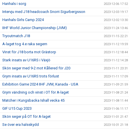
Hanhals i sorg
2023-12-06 17:52
Intervju med J18 headcoach Snorri Sigurbergsson
2023-12-03 19:17
Hanhals Girls Camp 2024
2023-12-02 13:30
IIHF World Junior Championship (JVM)
2023-11-24 13:46
Tryoutmatch J18
2023-11-15 22:21
A-laget tog 4.e raka segern
2023-11-12 19:59
Vinst för J18 borta mot Grästorp
2023-11-12 18:44
Stark insats av U16RS i Växjö
2023-11-12 14:28
Skön seger med 9-2 mot Kållered för J20
2023-11-11 23:31
Grym insats av U16RS trots förlust
2023-11-11 17:09
Exhibition Game 2024 IIHF JVM, Kanada - USA
2023-11-09 21:59
Grym vändning och vinst i OT för A-laget
2023-11-08 21:24
Matcher i Kungsbacka Ishall vecka 45
2023-11-08 11:44
GIF U15 Cup 2023
2023-11-06 11:17
Skön seger på OT för A-laget
2023-11-01 21:47
Se över era halsskydd
2023-10-31 21:18