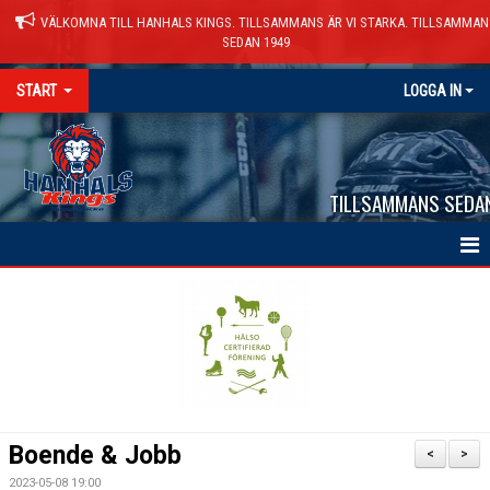
VÄLKOMNA TILL HANHALS KINGS. TILLSAMMANS ÄR VI STARKA. TILLSAMMAN
SEDAN 1949
START
LOGGA IN
TILLSAMMANS SEDA
HEM
NYHETER
VÅRA LAG
KALENDER
Boende & Jobb
<
>
MATCHER
2023-05-08 19:00