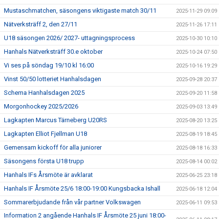
Mustaschmatchen, säsongens viktigaste match 30/11
2025-11-29 09:09
Nätverksträff 2, den 27/11
2025-11-26 17:11
U18 säsongen 2026/ 2027- uttagningsprocess
2025-10-30 10:10
Hanhals Nätverksträff 30.e oktober
2025-10-24 07:50
Vi ses på söndag 19/10 kl 16:00
2025-10-16 19:29
Vinst 50/50 lotteriet Hanhalsdagen
2025-09-28 20:37
Schema Hanhalsdagen 2025
2025-09-20 11:58
Morgonhockey 2025/2026
2025-09-03 13:49
Lagkapten Marcus Tärneberg U20RS
2025-08-20 13:25
Lagkapten Elliot Fjellman U18
2025-08-19 18:45
Gemensam kickoff för alla juniorer
2025-08-18 16:33
Säsongens första U18 trupp
2025-08-14 00:02
Hanhals IFs Årsmöte är avklarat
2025-06-25 23:18
Hanhals IF Årsmöte 25/6 18:00-19:00 Kungsbacka Ishall
2025-06-18 12:04
Sommarerbjudande från vår partner Volkswagen
2025-06-11 09:53
Information 2 angående Hanhals IF Årsmöte 25 juni 18:00-