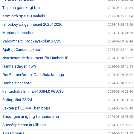
Tjejerna går riktigt bra
2025-03-11 22:54
Kom och spela i Hanhals
2025-01-15 16:04
Ishockey på gymnasiet 2025/ 2026
2024-11-28 15:00
Mustaschmatchen
2024-11-16 21:29
Välkomna till Hockeyskolan 24/25
2024-09-03 09:44
AjaBajaCancer auktion
2024-09-02 14:10
Nya styrande dokument för Hanhals IF
2024-08-30 23:02
Hanhalsdagen 15/9
2024-08-30 13:33
OnePartnerGroup. Din bästa kollega.
2024-08-29 08:57
Hanhals har sorg
2024-08-18 20:07
Fantastiska Emil &#10084;&#65039;
2024-08-16 23:44
Poängbäst 23/24
2024-08-16 11:23
Jakten på LE MAT kan börja
2024-08-16 00:43
Säsongen är igång för juniorerna
2024-08-15 03:05
Succéspelaren är tillbaka
2024-08-02 09:01
Tillsammans
2024-07-31 11:57