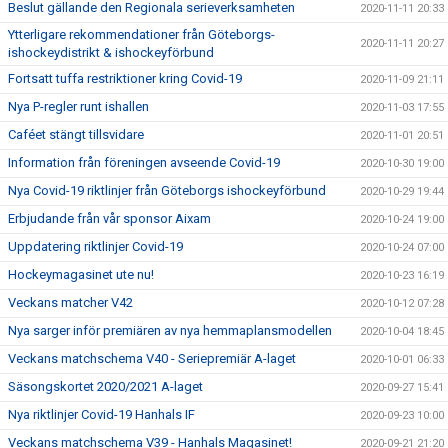
Beslut gällande den Regionala serieverksamheten
2020-11-11 20:33
Ytterligare rekommendationer från Göteborgs-
2020-11-11 20:27
ishockeydistrikt & ishockeyförbund
Fortsatt tuffa restriktioner kring Covid-19
2020-11-09 21:11
Nya P-regler runt ishallen
2020-11-03 17:55
Caféet stängt tillsvidare
2020-11-01 20:51
Information från föreningen avseende Covid-19
2020-10-30 19:00
Nya Covid-19 riktlinjer från Göteborgs ishockeyförbund
2020-10-29 19:44
Erbjudande från vår sponsor Aixam
2020-10-24 19:00
Uppdatering riktlinjer Covid-19
2020-10-24 07:00
Hockeymagasinet ute nu!
2020-10-23 16:19
Veckans matcher V42
2020-10-12 07:28
Nya sarger inför premiären av nya hemmaplansmodellen
2020-10-04 18:45
Veckans matchschema V40 - Seriepremiär A-laget
2020-10-01 06:33
Säsongskortet 2020/2021 A-laget
2020-09-27 15:41
Nya riktlinjer Covid-19 Hanhals IF
2020-09-23 10:00
Veckans matchschema V39 - Hanhals Magasinet!
2020-09-21 21:20