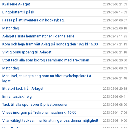
Kvalserie A-laget
2023-03-08 21:03
Bingolotter till påsk
2023-03-07 14:53
Passa på att inventera din hockeybag.
2023-03-04 09:07
Matchdag
2023-02-22 09:18
A-lagets sista hemmamatchen i denna serie
2023-02-19 11:25
Kom och heja fram vårt A-lag på söndag den 19/2 kl 16.00
2023-02-17 21:13
Viktig bonuspoäng till A-laget
2023-02-08 21:18
Stort tack alla som bidrog i samband med Trekronan
2023-02-08 20:30
Matchdag
2023-02-08 08:03
Möt Joel, en ung talang som nu blivit nyckelspelare i A-
2023-02-07 21:48
laget
Ett stort tack från A-laget.
2023-02-06 20:58
En fantastisk helg
2023-02-06 09:41
Tack till alla sponsorer & privatpersoner
2023-02-05 08:00
Vi ses imorgon på Trekrona matchen kl 16.00
2023-02-04 17:06
Vi är väldigt tacksamma för att ni ger oss denna möjlighet!
2023-02-03 19:00