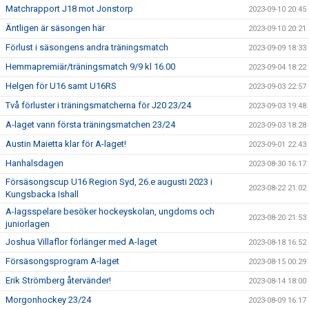
Matchrapport J18 mot Jonstorp
2023-09-10 20:45
Äntligen är säsongen här
2023-09-10 20:21
Förlust i säsongens andra träningsmatch
2023-09-09 18:33
Hemmapremiär/träningsmatch 9/9 kl 16.00
2023-09-04 18:22
Helgen för U16 samt U16RS
2023-09-03 22:57
Två förluster i träningsmatcherna för J20 23/24
2023-09-03 19:48
A-laget vann första träningsmatchen 23/24
2023-09-03 18:28
Austin Maietta klar för A-laget!
2023-09-01 22:43
Hanhalsdagen
2023-08-30 16:17
Försäsongscup U16 Region Syd, 26.e augusti 2023 i
2023-08-22 21:02
Kungsbacka Ishall
A-lagsspelare besöker hockeyskolan, ungdoms och
2023-08-20 21:53
juniorlagen
Joshua Villaflor förlänger med A-laget
2023-08-18 16:52
Försäsongsprogram A-laget
2023-08-15 00:29
Erik Strömberg återvänder!
2023-08-14 18:00
Morgonhockey 23/24
2023-08-09 16:17