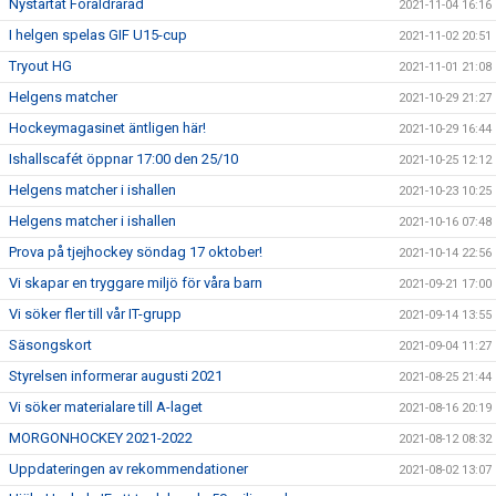
Nystartat Föräldraråd
2021-11-04 16:16
I helgen spelas GIF U15-cup
2021-11-02 20:51
Tryout HG
2021-11-01 21:08
Helgens matcher
2021-10-29 21:27
Hockeymagasinet äntligen här!
2021-10-29 16:44
Ishallscafét öppnar 17:00 den 25/10
2021-10-25 12:12
Helgens matcher i ishallen
2021-10-23 10:25
Helgens matcher i ishallen
2021-10-16 07:48
Prova på tjejhockey söndag 17 oktober!
2021-10-14 22:56
Vi skapar en tryggare miljö för våra barn
2021-09-21 17:00
Vi söker fler till vår IT-grupp
2021-09-14 13:55
Säsongskort
2021-09-04 11:27
Styrelsen informerar augusti 2021
2021-08-25 21:44
Vi söker materialare till A-laget
2021-08-16 20:19
MORGONHOCKEY 2021-2022
2021-08-12 08:32
Uppdateringen av rekommendationer
2021-08-02 13:07