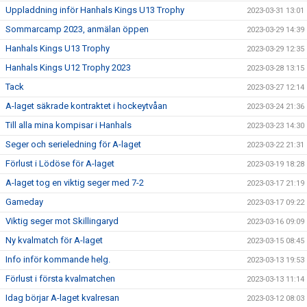
Uppladdning inför Hanhals Kings U13 Trophy
2023-03-31 13:01
Sommarcamp 2023, anmälan öppen
2023-03-29 14:39
Hanhals Kings U13 Trophy
2023-03-29 12:35
Hanhals Kings U12 Trophy 2023
2023-03-28 13:15
Tack
2023-03-27 12:14
A-laget säkrade kontraktet i hockeytvåan
2023-03-24 21:36
Till alla mina kompisar i Hanhals
2023-03-23 14:30
Seger och serieledning för A-laget
2023-03-22 21:31
Förlust i Lödöse för A-laget
2023-03-19 18:28
A-laget tog en viktig seger med 7-2
2023-03-17 21:19
Gameday
2023-03-17 09:22
Viktig seger mot Skillingaryd
2023-03-16 09:09
Ny kvalmatch för A-laget
2023-03-15 08:45
Info inför kommande helg.
2023-03-13 19:53
Förlust i första kvalmatchen
2023-03-13 11:14
Idag börjar A-laget kvalresan
2023-03-12 08:03