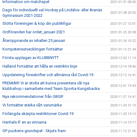
Information om matchspel
2021-01-31 08:00
Dags för individuellt val Hockey på Lindälvs- eller Aranäs
2021-01-28 20:05
Gymnasium 2021-2022
Stötta föreningen & köp din publikfigur
2021-01-27 15:01
Ordföranden har ordet, januari 2021
2021-01-25 20:58
Återöppnande av ishallen 25 januari
2021-01-24 10:22
Kompetensutvecklingen fortsätter
2021-01-12 21:34
Första upplagan av KLUBBNYTT
2020-12-20 11:14
Halland fortsätter att hålla en restriktiv linje
2020-12-14 18:46
Uppdatering föreskrifter och allmänna råd Covid-19
2020-12-12 16:41
PREMIÄR! Vi är stolta att kunna presentera vår nya
2020-12-01 19:43
klubbshop i samarbete med Team Sportia Kungsbacka
Nya rekommendationer från GBGIF
2020-11-27 14:41
Vi fortsätter stärka vårt varumärke
2020-11-24 21:10
Förlängda skärpta restriktioner Covid-19
2020-11-20 19:15
Hanhals IF en av vinnarna
2020-11-14 10:17
GP puckens grundspel - Skjuts fram
2020-11-12 21:56