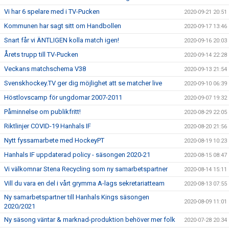
Vi har 6 spelare med i TV-Pucken
2020-09-21 20:51
Kommunen har sagt sitt om Handbollen
2020-09-17 13:46
Snart får vi ÄNTLIGEN kolla match igen!
2020-09-16 20:03
Årets trupp till TV-Pucken
2020-09-14 22:28
Veckans matchschema V38
2020-09-13 21:54
Svenskhockey.TV ger dig möjlighet att se matcher live
2020-09-10 06:39
Höstlovscamp för ungdomar 2007-2011
2020-09-07 19:32
Påminnelse om publikfritt!
2020-08-29 22:05
Riktlinjer COVID-19 Hanhals IF
2020-08-20 21:56
Nytt fyssamarbete med HockeyPT
2020-08-19 10:23
Hanhals IF uppdaterad policy - säsongen 2020-21
2020-08-15 08:47
Vi välkomnar Stena Recycling som ny samarbetspartner
2020-08-14 15:11
Vill du vara en del i vårt grymma A-lags sekretariatteam
2020-08-13 07:55
Ny samarbetspartner till Hanhals Kings säsongen
2020-08-09 11:01
2020/2021
Ny säsong väntar & marknad-produktion behöver mer folk
2020-07-28 20:34