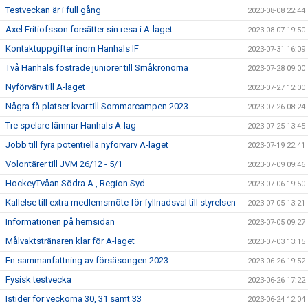
Testveckan är i full gång
2023-08-08 22:44
Axel Fritiofsson forsätter sin resa i A-laget
2023-08-07 19:50
Kontaktuppgifter inom Hanhals IF
2023-07-31 16:09
Två Hanhals fostrade juniorer till Småkronorna
2023-07-28 09:00
Nyförvärv till A-laget
2023-07-27 12:00
Några få platser kvar till Sommarcampen 2023
2023-07-26 08:24
Tre spelare lämnar Hanhals A-lag
2023-07-25 13:45
Jobb till fyra potentiella nyförvärv A-laget
2023-07-19 22:41
Volontärer till JVM 26/12 - 5/1
2023-07-09 09:46
HockeyTvåan Södra A , Region Syd
2023-07-06 19:50
Kallelse till extra medlemsmöte för fyllnadsval till styrelsen
2023-07-05 13:21
Informationen på hemsidan
2023-07-05 09:27
Målvaktstränaren klar för A-laget
2023-07-03 13:15
En sammanfattning av försäsongen 2023
2023-06-26 19:52
Fysisk testvecka
2023-06-26 17:22
Istider för veckorna 30, 31 samt 33
2023-06-24 12:04