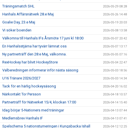
Träningsmatch SHL
2026-05-29 08:28
Hanhals Affärsnätverk 28.e Maj
2026-05-26 14:48
Goalie Day, 23.e Maj
2026-05-19 20:03
Vi söker boenden
2026-05-08 13:58
Välkomna till Hanhals IFs Årsmöte 17 juni kl 18:00
2026-05-07 20:42
En Hanhalsstjärna har tyvärr lämnat oss
2026-05-07 13:17
Ny partnerträff den 28:e Maj, välkomna.
2026-05-05 07:16
RexHockey har blivit HockeyStore
2026-05-04 22:47
Valberedningen informerar inför nästa säsong
2026-05-03 18:56
U16 Tränare 2026/2027
2026-05-03 14:34
Tack för en härlig hockeysäsong
2026-04-20 16:02
Närkontakt Tor Persson
2026-04-18 10:57
Partnerträff för Nätverket 15/4, klockan 17:00
2026-04-14 15:40
Idag börjar 5-Nationers med träningar
2026-04-13 07:44
Medlemsbrev Hanhals IF
2026-04-13 07:41
Spelschema 5 nationsturneringen i Kungsbacka Ishall
2026-04-12 12:25