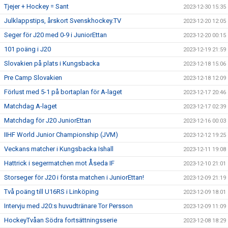
Tjejer + Hockey = Sant
2023-12-30 15:35
Julklappstips, årskort Svenskhockey.TV
2023-12-20 12:05
Seger för J20 med 0-9 i JuniorEttan
2023-12-20 00:15
101 poäng i J20
2023-12-19 21:59
Slovakien på plats i Kungsbacka
2023-12-18 15:06
Pre Camp Slovakien
2023-12-18 12:09
Förlust med 5-1 på bortaplan för A-laget
2023-12-17 20:46
Matchdag A-laget
2023-12-17 02:39
Matchdag för J20 JuniorEttan
2023-12-16 00:03
IIHF World Junior Championship (JVM)
2023-12-12 19:25
Veckans matcher i Kungsbacka Ishall
2023-12-11 19:08
Hattrick i segermatchen mot Åseda IF
2023-12-10 21:01
Storseger för J20 i första matchen i JuniorEttan!
2023-12-09 21:19
Två poäng till U16RS i Linköping
2023-12-09 18:01
Intervju med J20:s huvudtränare Tor Persson
2023-12-09 11:09
HockeyTvåan Södra fortsättningsserie
2023-12-08 18:29