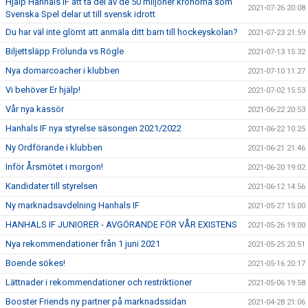
Hjälp Hanhals IF att ta del av de 50 miljoner kronorna som
2021-07-26 20:08
Svenska Spel delar ut till svensk idrott
Du har väl inte glömt att anmäla ditt barn till hockeyskolan?
2021-07-23 21:59
Biljettsläpp Frölunda vs Rögle
2021-07-13 15:32
Nya domarcoacher i klubben
2021-07-10 11:27
Vi behöver Er hjälp!
2021-07-02 15:53
Vår nya kassör
2021-06-22 20:53
Hanhals IF nya styrelse säsongen 2021/2022
2021-06-22 10:25
Ny Ordförande i klubben
2021-06-21 21:46
Inför Årsmötet i morgon!
2021-06-20 19:02
Kandidater till styrelsen
2021-06-12 14:56
Ny marknadsavdelning Hanhals IF
2021-05-27 15:00
HANHALS IF JUNIORER - AVGÖRANDE FÖR VÅR EXISTENS
2021-05-26 19:00
Nya rekommendationer från 1 juni 2021
2021-05-25 20:51
Boende sökes!
2021-05-16 20:17
Lättnader i rekommendationer och restriktioner
2021-05-06 19:58
Booster Friends ny partner på marknadssidan
2021-04-28 21:06