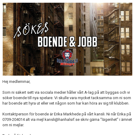
CAMPER
CUPER
CAFÉET
PARTNERS
PARTNERBROSCHYR
KLUBB 1949
Hej medlemmar,
TREKRONAN
Som ni säkert sett via sociala medier håller vårt A-lag på att byggas och vi
söker boende till nya spelare. Vi skulle vara mycket tacksamma om ni som
KLUBBEN
har boende att hyra ut eller vet någon som har kan höra av sig till klubben.
Kontaktperson för boende är Erika Markhede på vårt kansli. Ni når Erika på
BILJETTER
0709-204014 alt via mejl kansli@hanhalsif.se skriv gärna ”lägenhet” i ämnet
om ni mejlar.