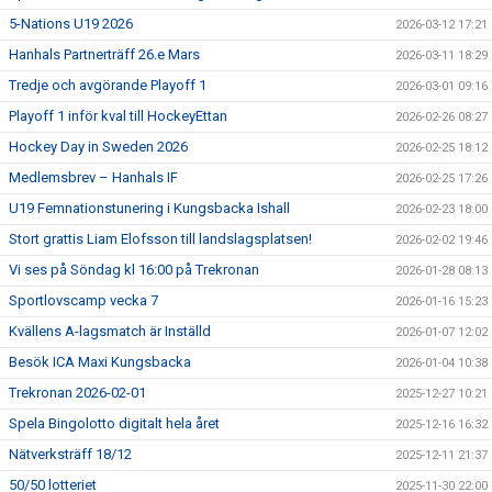
5-Nations U19 2026
2026-03-12 17:21
Hanhals Partnerträff 26.e Mars
2026-03-11 18:29
Tredje och avgörande Playoff 1
2026-03-01 09:16
Playoff 1 inför kval till HockeyEttan
2026-02-26 08:27
Hockey Day in Sweden 2026
2026-02-25 18:12
Medlemsbrev – Hanhals IF
2026-02-25 17:26
U19 Femnationstunering i Kungsbacka Ishall
2026-02-23 18:00
Stort grattis Liam Elofsson till landslagsplatsen!
2026-02-02 19:46
Vi ses på Söndag kl 16:00 på Trekronan
2026-01-28 08:13
Sportlovscamp vecka 7
2026-01-16 15:23
Kvällens A-lagsmatch är Inställd
2026-01-07 12:02
Besök ICA Maxi Kungsbacka
2026-01-04 10:38
Trekronan 2026-02-01
2025-12-27 10:21
Spela Bingolotto digitalt hela året
2025-12-16 16:32
Nätverksträff 18/12
2025-12-11 21:37
50/50 lotteriet
2025-11-30 22:00