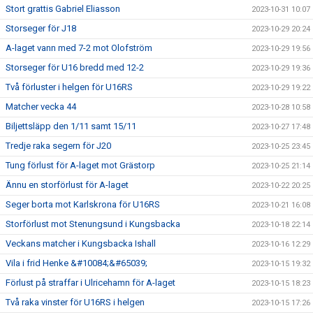
Stort grattis Gabriel Eliasson
2023-10-31 10:07
Storseger för J18
2023-10-29 20:24
A-laget vann med 7-2 mot Olofström
2023-10-29 19:56
Storseger för U16 bredd med 12-2
2023-10-29 19:36
Två förluster i helgen för U16RS
2023-10-29 19:22
Matcher vecka 44
2023-10-28 10:58
Biljettsläpp den 1/11 samt 15/11
2023-10-27 17:48
Tredje raka segern för J20
2023-10-25 23:45
Tung förlust för A-laget mot Grästorp
2023-10-25 21:14
Ännu en storförlust för A-laget
2023-10-22 20:25
Seger borta mot Karlskrona för U16RS
2023-10-21 16:08
Storförlust mot Stenungsund i Kungsbacka
2023-10-18 22:14
Veckans matcher i Kungsbacka Ishall
2023-10-16 12:29
Vila i frid Henke &#10084;&#65039;
2023-10-15 19:32
Förlust på straffar i Ulricehamn för A-laget
2023-10-15 18:23
Två raka vinster för U16RS i helgen
2023-10-15 17:26