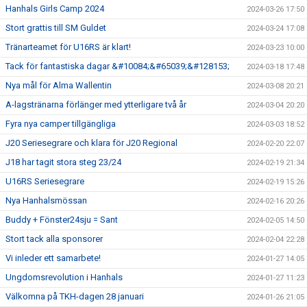
Hanhals Girls Camp 2024
2024-03-26 17:50
Stort grattis till SM Guldet
2024-03-24 17:08
Tränarteamet för U16RS är klart!
2024-03-23 10:00
Tack för fantastiska dagar &#10084;&#65039;&#128153;
2024-03-18 17:48
Nya mål för Alma Wallentin
2024-03-08 20:21
A-lagstränarna förlänger med ytterligare två år
2024-03-04 20:20
Fyra nya camper tillgängliga
2024-03-03 18:52
J20 Seriesegrare och klara för J20 Regional
2024-02-20 22:07
J18 har tagit stora steg 23/24
2024-02-19 21:34
U16RS Seriesegrare
2024-02-19 15:26
Nya Hanhalsmössan
2024-02-16 20:26
Buddy + Fönster24sju = Sant
2024-02-05 14:50
Stort tack alla sponsorer
2024-02-04 22:28
Vi inleder ett samarbete!
2024-01-27 14:05
Ungdomsrevolution i Hanhals
2024-01-27 11:23
Välkomna på TKH-dagen 28 januari
2024-01-26 21:05