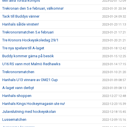
Min allra första kompis
2023-02-01 12:09
Trekronan den 5.e februari, välkomna!
2023-01-31 20:34
Tack till Buddys vänner
2023-01-24 09:32
Hanhals sålde vinsten!
2023-01-23 11:13
Trekronorsmatchen 5.e februari
2023-01-21 17:21
Tre Kronors Hockeyskoledag 29/1
2023-01-20 21:21
Tre nya spelare till A-laget
2023-01-18 12:42
Buddy kommer gärna på besök
2023-01-15 12:25
U16 RS vann mot Malmö Redhawks
2023-01-14 17:15
Trekronorsmatchen
2023-01-10 21:20
Hanhals U13 vinnare av OM21 Cup
2023-01-09 08:57
A-laget vann derbyt
2023-01-09 08:13
Hanhals-shoppen
2022-12-27 12:48
Hanhals Kings Hockeymagasin ute nu!
2022-12-23 15:39
Julavslutning med hockeyskolan
2022-12-18 15:45
Lussematchen
2022-12-09 15:16