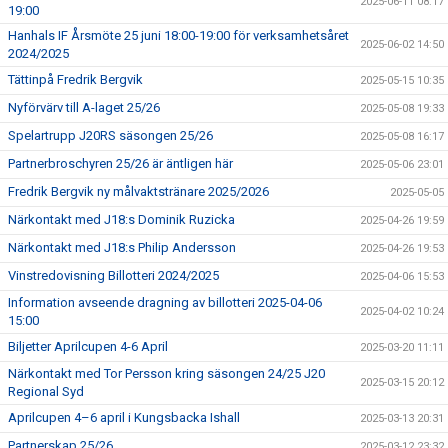
2025-06-11 08:17
19:00
Hanhals IF Årsmöte 25 juni 18:00-19:00 för verksamhetsåret
2025-06-02 14:50
2024/2025
Tättinpå Fredrik Bergvik
2025-05-15 10:35
Nyförvärv till A-laget 25/26
2025-05-08 19:33
Spelartrupp J20RS säsongen 25/26
2025-05-08 16:17
Partnerbroschyren 25/26 är äntligen här
2025-05-06 23:01
Fredrik Bergvik ny målvaktstränare 2025/2026
2025-05-05
Närkontakt med J18:s Dominik Ruzicka
2025-04-26 19:59
Närkontakt med J18:s Philip Andersson
2025-04-26 19:53
Vinstredovisning Billotteri 2024/2025
2025-04-06 15:53
Information avseende dragning av billotteri 2025-04-06
2025-04-02 10:24
15:00
Biljetter Aprilcupen 4-6 April
2025-03-20 11:11
Närkontakt med Tor Persson kring säsongen 24/25 J20
2025-03-15 20:12
Regional Syd
Aprilcupen 4–6 april i Kungsbacka Ishall
2025-03-13 20:31
Partnerskap 25/26
2025-03-12 23:32