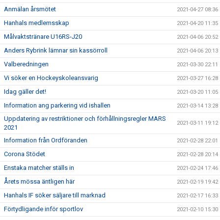
Anmälan årsmötet
2021-04-27 08:36
Hanhals medlemsskap
2021-04-20 11:35
Målvaktstränare U16RS-J20
2021-04-06 20:52
Anders Rybrink lämnar sin kassörroll
2021-04-06 20:13
Valberedningen
2021-03-30 22:11
Vi söker en Hockeyskoleansvarig
2021-03-27 16:28
Idag gäller det!
2021-03-20 11:05
Information ang parkering vid ishallen
2021-03-14 13:28
Uppdatering av restriktioner och förhållningsregler MARS
2021-03-11 19:12
2021
Information från Ordföranden
2021-02-28 22:01
Corona Stödet
2021-02-28 20:14
Enstaka matcher ställs in
2021-02-24 17:46
Årets mössa äntligen här
2021-02-19 19:42
Hanhals IF söker säljare till marknad
2021-02-17 16:33
Förtydligande inför sportlov
2021-02-10 15:30