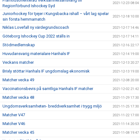
Framtidsorienterad Verksamhetsansvarig till
2021-12-23 08:04
Regionförbund Ishockey Syd
Juniorhockey för tjejer i Kungsbacka ishall – vårt lag spelar
2021-12-18 10:00
sin första hemmamatch
Niklas Lovefall ny värdegrundscoach
2021-12-17 14:46
Göteborg Ishockey Cup 2022 ställs in
2021-12-17 14:11
Stödmedlemskap
2021-12-16 22:17
Huvudansvarig materialare Hanhals IF
2021-12-14 19:00
Veckans matcher
2021-12-13 20:27
Brixly stöttar Hanhals IF ungdomslag ekonomisk
2021-12-13 19:00
Matcher vecka 49
2021-12-08 20:00
Vaccinationsbevis på samtliga Hanhals IF matcher
2021-12-02 21:42
Matcher vecka 48
2021-11-29 17:30
Ungdomsverksamheten- breddverksamhet i trygg miljö
2021-11-25 17:30
Matcher V47
2021-11-22 17:00
Matcher V46
2021-11-14 20:53
Matcher vecka 45
2021-11-08 19:47