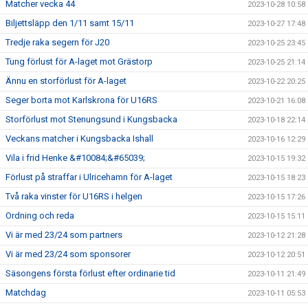
Matcher vecka 44
2023-10-28 10:58
Biljettsläpp den 1/11 samt 15/11
2023-10-27 17:48
Tredje raka segern för J20
2023-10-25 23:45
Tung förlust för A-laget mot Grästorp
2023-10-25 21:14
Ännu en storförlust för A-laget
2023-10-22 20:25
Seger borta mot Karlskrona för U16RS
2023-10-21 16:08
Storförlust mot Stenungsund i Kungsbacka
2023-10-18 22:14
Veckans matcher i Kungsbacka Ishall
2023-10-16 12:29
Vila i frid Henke &#10084;&#65039;
2023-10-15 19:32
Förlust på straffar i Ulricehamn för A-laget
2023-10-15 18:23
Två raka vinster för U16RS i helgen
2023-10-15 17:26
Ordning och reda
2023-10-15 15:11
Vi är med 23/24 som partners
2023-10-12 21:28
Vi är med 23/24 som sponsorer
2023-10-12 20:51
Säsongens första förlust efter ordinarie tid
2023-10-11 21:49
Matchdag
2023-10-11 05:53