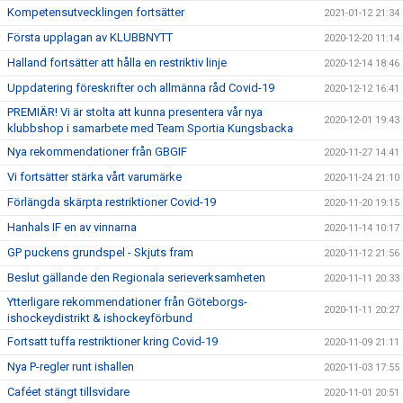
Kompetensutvecklingen fortsätter
2021-01-12 21:34
Första upplagan av KLUBBNYTT
2020-12-20 11:14
Halland fortsätter att hålla en restriktiv linje
2020-12-14 18:46
Uppdatering föreskrifter och allmänna råd Covid-19
2020-12-12 16:41
PREMIÄR! Vi är stolta att kunna presentera vår nya
2020-12-01 19:43
klubbshop i samarbete med Team Sportia Kungsbacka
Nya rekommendationer från GBGIF
2020-11-27 14:41
Vi fortsätter stärka vårt varumärke
2020-11-24 21:10
Förlängda skärpta restriktioner Covid-19
2020-11-20 19:15
Hanhals IF en av vinnarna
2020-11-14 10:17
GP puckens grundspel - Skjuts fram
2020-11-12 21:56
Beslut gällande den Regionala serieverksamheten
2020-11-11 20:33
Ytterligare rekommendationer från Göteborgs-
2020-11-11 20:27
ishockeydistrikt & ishockeyförbund
Fortsatt tuffa restriktioner kring Covid-19
2020-11-09 21:11
Nya P-regler runt ishallen
2020-11-03 17:55
Caféet stängt tillsvidare
2020-11-01 20:51