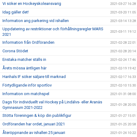
Vi söker en Hockeyskoleansvarig
2021-03-27 16:28
Idag gäller det!
2021-03-20 11:05
Information ang parkering vid ishallen
2021-03-14 13:28
Uppdatering av restriktioner och förhållningsregler MARS
2021-03-11 19:12
2021
Information från Ordföranden
2021-02-28 22:01
Corona Stödet
2021-02-28 20:14
Enstaka matcher ställs in
2021-02-24 17:46
Årets mössa äntligen här
2021-02-19 19:42
Hanhals IF söker säljare till marknad
2021-02-17 16:33
Förtydligande inför sportlov
2021-02-10 15:30
Information om matchspel
2021-01-31 08:00
Dags för individuellt val Hockey på Lindälvs- eller Aranäs
2021-01-28 20:05
Gymnasium 2021-2022
Stötta föreningen & köp din publikfigur
2021-01-27 15:01
Ordföranden har ordet, januari 2021
2021-01-25 20:58
Återöppnande av ishallen 25 januari
2021-01-24 10:22