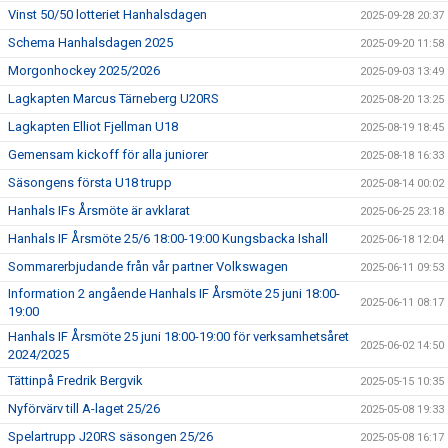
Vinst 50/50 lotteriet Hanhalsdagen
2025-09-28 20:37
Schema Hanhalsdagen 2025
2025-09-20 11:58
Morgonhockey 2025/2026
2025-09-03 13:49
Lagkapten Marcus Tärneberg U20RS
2025-08-20 13:25
Lagkapten Elliot Fjellman U18
2025-08-19 18:45
Gemensam kickoff för alla juniorer
2025-08-18 16:33
Säsongens första U18 trupp
2025-08-14 00:02
Hanhals IFs Årsmöte är avklarat
2025-06-25 23:18
Hanhals IF Årsmöte 25/6 18:00-19:00 Kungsbacka Ishall
2025-06-18 12:04
Sommarerbjudande från vår partner Volkswagen
2025-06-11 09:53
Information 2 angående Hanhals IF Årsmöte 25 juni 18:00-
2025-06-11 08:17
19:00
Hanhals IF Årsmöte 25 juni 18:00-19:00 för verksamhetsåret
2025-06-02 14:50
2024/2025
Tättinpå Fredrik Bergvik
2025-05-15 10:35
Nyförvärv till A-laget 25/26
2025-05-08 19:33
Spelartrupp J20RS säsongen 25/26
2025-05-08 16:17