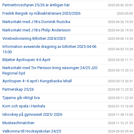
Partnerbroschyren 25/26 är äntligen här
2025-05-06 23:01
Fredrik Bergvik ny målvaktstränare 2025/2026
2025-05-05
Närkontakt med J18:s Dominik Ruzicka
2025-04-26 19:59
Närkontakt med J18:s Philip Andersson
2025-04-26 19:53
Vinstredovisning Billotteri 2024/2025
2025-04-06 15:53
Information avseende dragning av billotteri 2025-04-06
2025-04-02 10:24
15:00
Biljetter Aprilcupen 4-6 April
2025-03-20 11:11
Närkontakt med Tor Persson kring säsongen 24/25 J20
2025-03-15 20:12
Regional Syd
Aprilcupen 4–6 april i Kungsbacka Ishall
2025-03-13 20:31
Partnerskap 25/26
2025-03-12 23:32
Tjejerna går riktigt bra
2025-03-11 22:54
Kom och spela i Hanhals
2025-01-15 16:04
Ishockey på gymnasiet 2025/ 2026
2024-11-28 15:00
Mustaschmatchen
2024-11-16 21:29
Välkomna till Hockeyskolan 24/25
2024-09-03 09:44