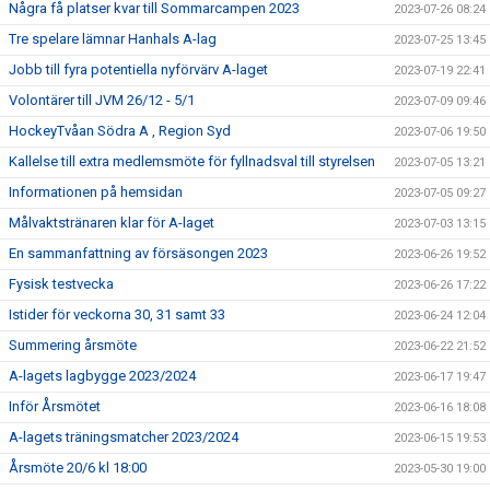
Några få platser kvar till Sommarcampen 2023
2023-07-26 08:24
Tre spelare lämnar Hanhals A-lag
2023-07-25 13:45
Jobb till fyra potentiella nyförvärv A-laget
2023-07-19 22:41
Volontärer till JVM 26/12 - 5/1
2023-07-09 09:46
HockeyTvåan Södra A , Region Syd
2023-07-06 19:50
Kallelse till extra medlemsmöte för fyllnadsval till styrelsen
2023-07-05 13:21
Informationen på hemsidan
2023-07-05 09:27
Målvaktstränaren klar för A-laget
2023-07-03 13:15
En sammanfattning av försäsongen 2023
2023-06-26 19:52
Fysisk testvecka
2023-06-26 17:22
Istider för veckorna 30, 31 samt 33
2023-06-24 12:04
Summering årsmöte
2023-06-22 21:52
A-lagets lagbygge 2023/2024
2023-06-17 19:47
Inför Årsmötet
2023-06-16 18:08
A-lagets träningsmatcher 2023/2024
2023-06-15 19:53
Årsmöte 20/6 kl 18:00
2023-05-30 19:00