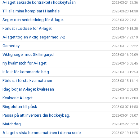
A-laget säkrade kontraktet i hockeytvåan
2023-03-24 21:36
Till alla mina kompisar i Hanhals
2023-03-23 14:30
Seger och serieledning för A-laget
2023-03-22 21:31
Förlust i Lödöse för A-laget
2023-03-19 18:28
A-laget tog en viktig seger med 7-2
2023-03-17 21:19
Gameday
2023-03-17 09:22
Viktig seger mot Skillingaryd
2023-03-16 09:09
Ny kvalmatch för A-laget
2023-03-15 08:45
Info inför kommande helg.
2023-03-13 19:53
Förlust i första kvalmatchen
2023-03-13 11:14
Idag börjar A-laget kvalresan
2023-03-12 08:03
Kvalserie A-laget
2023-03-08 21:03
Bingolotter till påsk
2023-03-07 14:53
Passa på att inventera din hockeybag.
2023-03-04 09:07
Matchdag
2023-02-22 09:18
A-lagets sista hemmamatchen i denna serie
2023-02-19 11:25