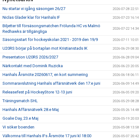
Nu startar vi igång säsongen 26/27
2026-07-28 22:51
Niclas Glader klar för Hanhals IF
2026-07-23 16:14
Biljetter till försäsongsmatchen Frölunda HC vs Malmö
2026-07-22 14:34
Redhawks är tillgängliga
Säsongsstart för hockeyskolan 2021 - 2019 den 19/9
2026-07-11 10:01
U20RS börjar på bortaplan mot Kristianstads IK
2026-06-29 08:30
Presentation U20RS 2026/2027
2026-06-28 09:04
Närkontakt med Dominik Ruzicka
2026-06-23 20:05
Hanhals Årsmöte 20260617, en kort summering
2026-06-18 06:11
Sommaravslutning Hanhals affärsnätverk den 17:e juni
2026-06-09 14:49
Releasefest på HockeyStore 12-13 juni
2026-06-05 09:20
Träningsmatch SHL
2026-05-29 08:28
Hanhals Affärsnätverk 28.e Maj
2026-05-26 14:48
Goalie Day, 23.e Maj
2026-05-19 20:03
Vi söker boenden
2026-05-08 13:58
Välkomna till Hanhals IFs Årsmöte 17 juni kl 18:00
2026-05-07 20:42