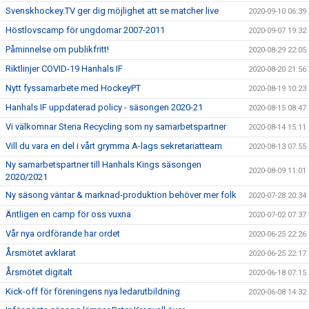
Svenskhockey.TV ger dig möjlighet att se matcher live
2020-09-10 06:39
Höstlovscamp för ungdomar 2007-2011
2020-09-07 19:32
Påminnelse om publikfritt!
2020-08-29 22:05
Riktlinjer COVID-19 Hanhals IF
2020-08-20 21:56
Nytt fyssamarbete med HockeyPT
2020-08-19 10:23
Hanhals IF uppdaterad policy - säsongen 2020-21
2020-08-15 08:47
Vi välkomnar Stena Recycling som ny samarbetspartner
2020-08-14 15:11
Vill du vara en del i vårt grymma A-lags sekretariatteam
2020-08-13 07:55
Ny samarbetspartner till Hanhals Kings säsongen
2020-08-09 11:01
2020/2021
Ny säsong väntar & marknad-produktion behöver mer folk
2020-07-28 20:34
Äntligen en camp för oss vuxna
2020-07-02 07:37
Vår nya ordförande har ordet
2020-06-25 22:26
Årsmötet avklarat
2020-06-25 22:17
Årsmötet digitalt
2020-06-18 07:15
Kick-off för föreningens nya ledarutbildning
2020-06-08 14:32