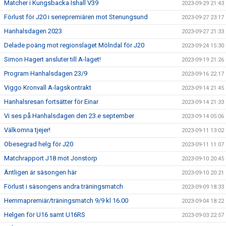
Matcher i Kungsbacka Ishall V39
2023-09-29 21:43
Förlust för J20 i seriepremiären mot Stenungsund
2023-09-27 23:17
Hanhalsdagen 2023
2023-09-27 21:33
Delade poäng mot regionslaget Mölndal för J20
2023-09-24 15:30
Simon Hagert ansluter till A-laget!
2023-09-19 21:26
Program Hanhalsdagen 23/9
2023-09-16 22:17
Viggo Kronvall A-lagskontrakt
2023-09-14 21:45
Hanhalsresan fortsätter för Einar
2023-09-14 21:33
Vi ses på Hanhalsdagen den 23.e september
2023-09-14 05:06
Välkomna tjejer!
2023-09-11 13:02
Obesegrad helg för J20
2023-09-11 11:07
Matchrapport J18 mot Jonstorp
2023-09-10 20:45
Äntligen är säsongen här
2023-09-10 20:21
Förlust i säsongens andra träningsmatch
2023-09-09 18:33
Hemmapremiär/träningsmatch 9/9 kl 16.00
2023-09-04 18:22
Helgen för U16 samt U16RS
2023-09-03 22:57