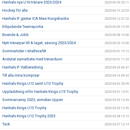
Hanhals nya U16 tränare 2023/2024
2023-05-29 20:11
Hockey för alla
2023-05-15 22:03
Hanhals IF gästar ICA Maxi Kungsbacka
2023-05-12 07:22
Erbjudande Teamsportia
2023-05-09 19:39
Boende & Jobb
2023-05-08 19:00
Nytt tränarpar till A-laget, säsong 2023/2024
2023-05-03 10:00
Sommartider i ishallscafét
2023-05-01 19:12
Avslutat samarbete med tränarduon
2023-05-01 11:53
Hanhals IF Valberedning
2023-04-25 06:47
Till alla mina kompisar
2023-04-16 09:42
Hanhals Kings U12 samt U13 Trophy
2023-04-02 20:09
Uppladdning inför Hanhals Kings U13 Trophy
2023-03-31 13:01
Sommarcamp 2023, anmälan öppen
2023-03-29 14:39
Hanhals Kings U13 Trophy
2023-03-29 12:35
Hanhals Kings U12 Trophy 2023
2023-03-28 13:15
Tack
2023-03-27 12:14