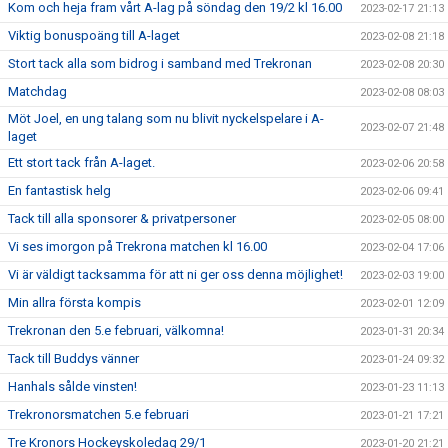
Kom och heja fram vårt A-lag på söndag den 19/2 kl 16.00
2023-02-17 21:13
Viktig bonuspoäng till A-laget
2023-02-08 21:18
Stort tack alla som bidrog i samband med Trekronan
2023-02-08 20:30
Matchdag
2023-02-08 08:03
Möt Joel, en ung talang som nu blivit nyckelspelare i A-
2023-02-07 21:48
laget
Ett stort tack från A-laget.
2023-02-06 20:58
En fantastisk helg
2023-02-06 09:41
Tack till alla sponsorer & privatpersoner
2023-02-05 08:00
Vi ses imorgon på Trekrona matchen kl 16.00
2023-02-04 17:06
Vi är väldigt tacksamma för att ni ger oss denna möjlighet!
2023-02-03 19:00
Min allra första kompis
2023-02-01 12:09
Trekronan den 5.e februari, välkomna!
2023-01-31 20:34
Tack till Buddys vänner
2023-01-24 09:32
Hanhals sålde vinsten!
2023-01-23 11:13
Trekronorsmatchen 5.e februari
2023-01-21 17:21
Tre Kronors Hockeyskoledag 29/1
2023-01-20 21:21