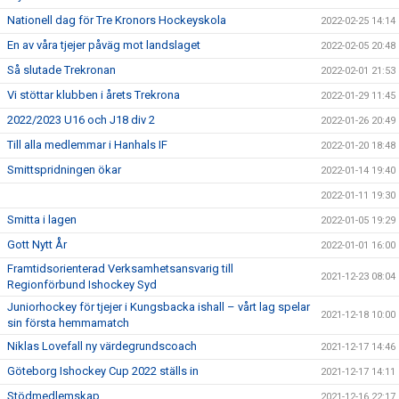
Nationell dag för Tre Kronors Hockeyskola
2022-02-25 14:14
En av våra tjejer påväg mot landslaget
2022-02-05 20:48
Så slutade Trekronan
2022-02-01 21:53
Vi stöttar klubben i årets Trekrona
2022-01-29 11:45
2022/2023 U16 och J18 div 2
2022-01-26 20:49
Till alla medlemmar i Hanhals IF
2022-01-20 18:48
Smittspridningen ökar
2022-01-14 19:40
2022-01-11 19:30
Smitta i lagen
2022-01-05 19:29
Gott Nytt År
2022-01-01 16:00
Framtidsorienterad Verksamhetsansvarig till
2021-12-23 08:04
Regionförbund Ishockey Syd
Juniorhockey för tjejer i Kungsbacka ishall – vårt lag spelar
2021-12-18 10:00
sin första hemmamatch
Niklas Lovefall ny värdegrundscoach
2021-12-17 14:46
Göteborg Ishockey Cup 2022 ställs in
2021-12-17 14:11
Stödmedlemskap
2021-12-16 22:17