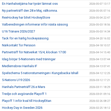
En Hanhalsstjärna har tyvärr lämnat oss
2026-05-07 13:17
Ny partnerträff den 28:e Maj, välkomna.
2026-05-05 07:16
RexHockey har blivit HockeyStore
2026-05-04 22:47
Valberedningen informerar inför nästa säsong
2026-05-03 18:56
U16 Tränare 2026/2027
2026-05-03 14:34
Tack för en härlig hockeysäsong
2026-04-20 16:02
Närkontakt Tor Persson
2026-04-18 10:57
Partnerträff för Nätverket 15/4, klockan 17:00
2026-04-14 15:40
Idag börjar 5-Nationers med träningar
2026-04-13 07:44
Medlemsbrev Hanhals IF
2026-04-13 07:41
Spelschema 5 nationsturneringen i Kungsbacka Ishall
2026-04-12 12:25
5-Nations U19 2026
2026-03-12 17:21
Hanhals Partnerträff 26.e Mars
2026-03-11 18:29
Tredje och avgörande Playoff 1
2026-03-01 09:16
Playoff 1 inför kval till HockeyEttan
2026-02-26 08:27
Hockey Day in Sweden 2026
2026-02-25 18:12