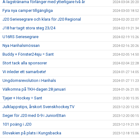
A-lagstränarna förlänger med ytterligare två år
2024-03-04 20:20
Fyra nya camper tillgängliga
2024-03-03 18:52
J20 Seriesegrare och klara för J20 Regional
2024-02-20 22:07
J18 har tagit stora steg 23/24
2024-02-19 21:34
U16RS Seriesegrare
2024-02-19 15:26
Nya Hanhalsmössan
2024-02-16 20:26
Buddy + Fönster24sju = Sant
2024-02-05 14:50
Stort tack alla sponsorer
2024-02-04 22:28
Vi inleder ett samarbete!
2024-01-27 14:05
Ungdomsrevolution i Hanhals
2024-01-27 11:23
Välkomna på TKH-dagen 28 januari
2024-01-26 21:05
Tjejer + Hockey = Sant
2023-12-30 15:35
Julklappstips, årskort Svenskhockey.TV
2023-12-20 12:05
Seger för J20 med 0-9 i JuniorEttan
2023-12-20 00:15
101 poäng i J20
2023-12-19 21:59
Slovakien på plats i Kungsbacka
2023-12-18 15:06