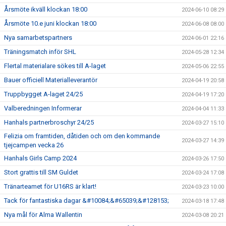
Årsmöte ikväll klockan 18:00
2024-06-10 08:29
Årsmöte 10.e juni klockan 18:00
2024-06-08 08:00
Nya samarbetspartners
2024-06-01 22:16
Träningsmatch inför SHL
2024-05-28 12:34
Flertal materialare sökes till A-laget
2024-05-06 22:55
Bauer officiell Materialleverantör
2024-04-19 20:58
Truppbygget A-laget 24/25
2024-04-19 17:20
Valberedningen Informerar
2024-04-04 11:33
Hanhals partnerbroschyr 24/25
2024-03-27 15:10
Felizia om framtiden, dåtiden och om den kommande
2024-03-27 14:39
tjejcampen vecka 26
Hanhals Girls Camp 2024
2024-03-26 17:50
Stort grattis till SM Guldet
2024-03-24 17:08
Tränarteamet för U16RS är klart!
2024-03-23 10:00
Tack för fantastiska dagar &#10084;&#65039;&#128153;
2024-03-18 17:48
Nya mål för Alma Wallentin
2024-03-08 20:21