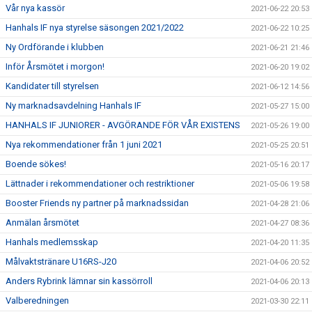
Vår nya kassör
2021-06-22 20:53
Hanhals IF nya styrelse säsongen 2021/2022
2021-06-22 10:25
Ny Ordförande i klubben
2021-06-21 21:46
Inför Årsmötet i morgon!
2021-06-20 19:02
Kandidater till styrelsen
2021-06-12 14:56
Ny marknadsavdelning Hanhals IF
2021-05-27 15:00
HANHALS IF JUNIORER - AVGÖRANDE FÖR VÅR EXISTENS
2021-05-26 19:00
Nya rekommendationer från 1 juni 2021
2021-05-25 20:51
Boende sökes!
2021-05-16 20:17
Lättnader i rekommendationer och restriktioner
2021-05-06 19:58
Booster Friends ny partner på marknadssidan
2021-04-28 21:06
Anmälan årsmötet
2021-04-27 08:36
Hanhals medlemsskap
2021-04-20 11:35
Målvaktstränare U16RS-J20
2021-04-06 20:52
Anders Rybrink lämnar sin kassörroll
2021-04-06 20:13
Valberedningen
2021-03-30 22:11