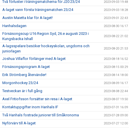
Två förluster i träningsmatcherna för J20 23/24
2023-09-03 19:48
A-laget vann första träningsmatchen 23/24
2023-09-03 18:28
Austin Maietta klar för A-laget!
2023-09-01 22:43
Hanhalsdagen
2023-08-30 16:17
Försäsongscup U16 Region Syd, 26.e augusti 2023 i
2023-08-22 21:02
Kungsbacka Ishall
A-lagsspelare besöker hockeyskolan, ungdoms och
2023-08-20 21:53
juniorlagen
Joshua Villaflor förlänger med A-laget
2023-08-18 16:52
Försäsongsprogram A-laget
2023-08-15 00:29
Erik Strömberg återvänder!
2023-08-14 18:00
Morgonhockey 23/24
2023-08-09 16:17
Testveckan är i full gång
2023-08-08 22:44
Axel Fritiofsson forsätter sin resa i A-laget
2023-08-07 19:50
Kontaktuppgifter inom Hanhals IF
2023-07-31 16:09
Två Hanhals fostrade juniorer till Småkronorna
2023-07-28 09:00
Nyförvärv till A-laget
2023-07-27 12:00