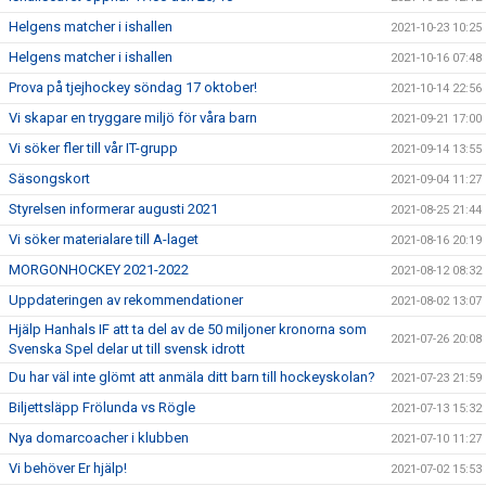
Helgens matcher i ishallen
2021-10-23 10:25
Helgens matcher i ishallen
2021-10-16 07:48
Prova på tjejhockey söndag 17 oktober!
2021-10-14 22:56
Vi skapar en tryggare miljö för våra barn
2021-09-21 17:00
Vi söker fler till vår IT-grupp
2021-09-14 13:55
Säsongskort
2021-09-04 11:27
Styrelsen informerar augusti 2021
2021-08-25 21:44
Vi söker materialare till A-laget
2021-08-16 20:19
MORGONHOCKEY 2021-2022
2021-08-12 08:32
Uppdateringen av rekommendationer
2021-08-02 13:07
Hjälp Hanhals IF att ta del av de 50 miljoner kronorna som
2021-07-26 20:08
Svenska Spel delar ut till svensk idrott
Du har väl inte glömt att anmäla ditt barn till hockeyskolan?
2021-07-23 21:59
Biljettsläpp Frölunda vs Rögle
2021-07-13 15:32
Nya domarcoacher i klubben
2021-07-10 11:27
Vi behöver Er hjälp!
2021-07-02 15:53