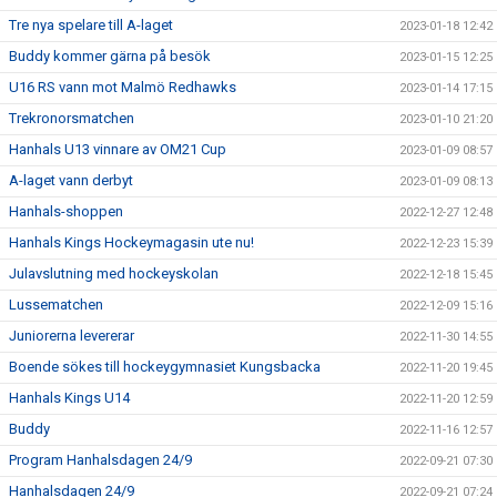
Tre nya spelare till A-laget
2023-01-18 12:42
Buddy kommer gärna på besök
2023-01-15 12:25
U16 RS vann mot Malmö Redhawks
2023-01-14 17:15
Trekronorsmatchen
2023-01-10 21:20
Hanhals U13 vinnare av OM21 Cup
2023-01-09 08:57
A-laget vann derbyt
2023-01-09 08:13
Hanhals-shoppen
2022-12-27 12:48
Hanhals Kings Hockeymagasin ute nu!
2022-12-23 15:39
Julavslutning med hockeyskolan
2022-12-18 15:45
Lussematchen
2022-12-09 15:16
Juniorerna levererar
2022-11-30 14:55
Boende sökes till hockeygymnasiet Kungsbacka
2022-11-20 19:45
Hanhals Kings U14
2022-11-20 12:59
Buddy
2022-11-16 12:57
Program Hanhalsdagen 24/9
2022-09-21 07:30
Hanhalsdagen 24/9
2022-09-21 07:24