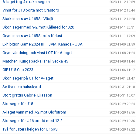
A-laget tog 4.e raka segern
2023-11-12 19:59
Vinst för J18 borta mot Grästorp
2023-11-12 18:44
Stark insats av U16RS i Växjö
2023-11-12 14:28
Skön seger med 9-2 mot Kållered för J20
2023-11-11 23:31
Grym insats av U16RS trots förlust
2023-11-11 17:09
Exhibition Game 2024 IIHF JVM, Kanada - USA
2023-11-09 21:59
Grym vändning och vinst i OT för A-laget
2023-11-08 21:24
Matcher i Kungsbacka Ishall vecka 45
2023-11-08 11:44
GIF U15 Cup 2023
2023-11-06 11:17
Skön seger på OT för A-laget
2023-11-01 21:47
Se över era halsskydd
2023-10-31 21:18
Stort grattis Gabriel Eliasson
2023-10-31 10:07
Storseger för J18
2023-10-29 20:24
A-laget vann med 7-2 mot Olofström
2023-10-29 19:56
Storseger för U16 bredd med 12-2
2023-10-29 19:36
Två förluster i helgen för U16RS
2023-10-29 19:22