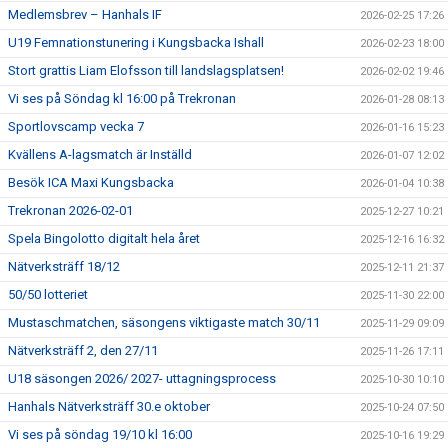
Medlemsbrev – Hanhals IF
2026-02-25 17:26
U19 Femnationstunering i Kungsbacka Ishall
2026-02-23 18:00
Stort grattis Liam Elofsson till landslagsplatsen!
2026-02-02 19:46
Vi ses på Söndag kl 16:00 på Trekronan
2026-01-28 08:13
Sportlovscamp vecka 7
2026-01-16 15:23
Kvällens A-lagsmatch är Inställd
2026-01-07 12:02
Besök ICA Maxi Kungsbacka
2026-01-04 10:38
Trekronan 2026-02-01
2025-12-27 10:21
Spela Bingolotto digitalt hela året
2025-12-16 16:32
Nätverksträff 18/12
2025-12-11 21:37
50/50 lotteriet
2025-11-30 22:00
Mustaschmatchen, säsongens viktigaste match 30/11
2025-11-29 09:09
Nätverksträff 2, den 27/11
2025-11-26 17:11
U18 säsongen 2026/ 2027- uttagningsprocess
2025-10-30 10:10
Hanhals Nätverksträff 30.e oktober
2025-10-24 07:50
Vi ses på söndag 19/10 kl 16:00
2025-10-16 19:29