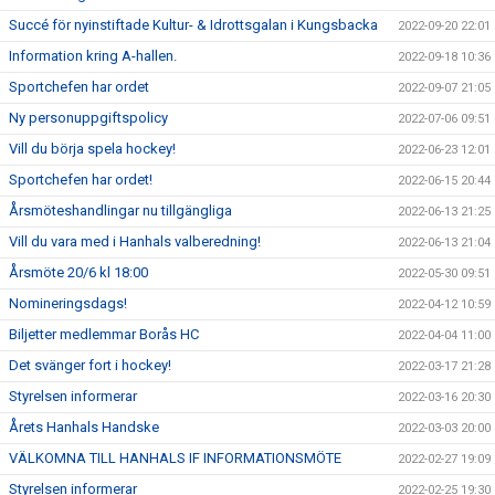
Succé för nyinstiftade Kultur- & Idrottsgalan i Kungsbacka
2022-09-20 22:01
Information kring A-hallen.
2022-09-18 10:36
Sportchefen har ordet
2022-09-07 21:05
Ny personuppgiftspolicy
2022-07-06 09:51
Vill du börja spela hockey!
2022-06-23 12:01
Sportchefen har ordet!
2022-06-15 20:44
Årsmöteshandlingar nu tillgängliga
2022-06-13 21:25
Vill du vara med i Hanhals valberedning!
2022-06-13 21:04
Årsmöte 20/6 kl 18:00
2022-05-30 09:51
Nomineringsdags!
2022-04-12 10:59
Biljetter medlemmar Borås HC
2022-04-04 11:00
Det svänger fort i hockey!
2022-03-17 21:28
Styrelsen informerar
2022-03-16 20:30
Årets Hanhals Handske
2022-03-03 20:00
VÄLKOMNA TILL HANHALS IF INFORMATIONSMÖTE
2022-02-27 19:09
Styrelsen informerar
2022-02-25 19:30