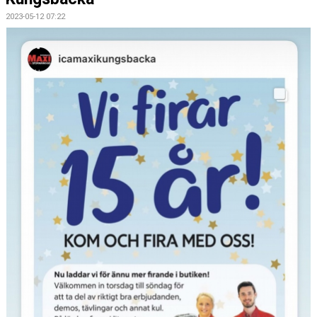
2023-05-12 07:22
CAMPER
CUPER
CAFÉET
PARTNERS
PARTNERBROSCHYR
KLUBB 1949
TREKRONAN
KLUBBEN
BILJETTER