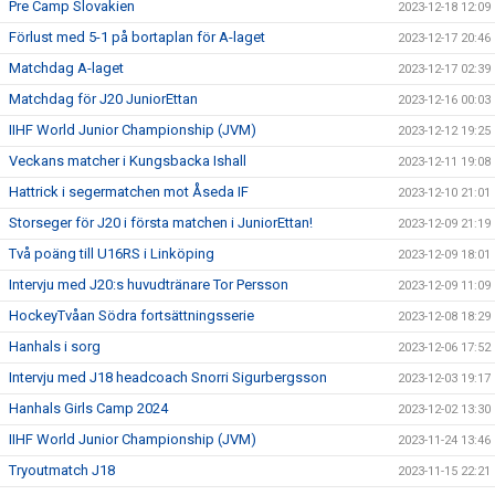
Pre Camp Slovakien
2023-12-18 12:09
Förlust med 5-1 på bortaplan för A-laget
2023-12-17 20:46
Matchdag A-laget
2023-12-17 02:39
Matchdag för J20 JuniorEttan
2023-12-16 00:03
IIHF World Junior Championship (JVM)
2023-12-12 19:25
Veckans matcher i Kungsbacka Ishall
2023-12-11 19:08
Hattrick i segermatchen mot Åseda IF
2023-12-10 21:01
Storseger för J20 i första matchen i JuniorEttan!
2023-12-09 21:19
Två poäng till U16RS i Linköping
2023-12-09 18:01
Intervju med J20:s huvudtränare Tor Persson
2023-12-09 11:09
HockeyTvåan Södra fortsättningsserie
2023-12-08 18:29
Hanhals i sorg
2023-12-06 17:52
Intervju med J18 headcoach Snorri Sigurbergsson
2023-12-03 19:17
Hanhals Girls Camp 2024
2023-12-02 13:30
IIHF World Junior Championship (JVM)
2023-11-24 13:46
Tryoutmatch J18
2023-11-15 22:21