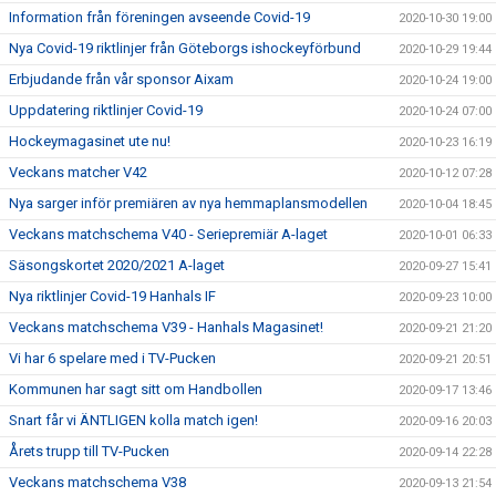
Information från föreningen avseende Covid-19
2020-10-30 19:00
Nya Covid-19 riktlinjer från Göteborgs ishockeyförbund
2020-10-29 19:44
Erbjudande från vår sponsor Aixam
2020-10-24 19:00
Uppdatering riktlinjer Covid-19
2020-10-24 07:00
Hockeymagasinet ute nu!
2020-10-23 16:19
Veckans matcher V42
2020-10-12 07:28
Nya sarger inför premiären av nya hemmaplansmodellen
2020-10-04 18:45
Veckans matchschema V40 - Seriepremiär A-laget
2020-10-01 06:33
Säsongskortet 2020/2021 A-laget
2020-09-27 15:41
Nya riktlinjer Covid-19 Hanhals IF
2020-09-23 10:00
Veckans matchschema V39 - Hanhals Magasinet!
2020-09-21 21:20
Vi har 6 spelare med i TV-Pucken
2020-09-21 20:51
Kommunen har sagt sitt om Handbollen
2020-09-17 13:46
Snart får vi ÄNTLIGEN kolla match igen!
2020-09-16 20:03
Årets trupp till TV-Pucken
2020-09-14 22:28
Veckans matchschema V38
2020-09-13 21:54