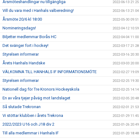
Årsmöteshandlingar nu tillgängliga
2022-06-13 21:25
Vill du vara med i Hanhals valberedning!
2022-06-13 21:04
Årsmöte 20/6 kl 18:00
2022-05-30 09:51
Nomineringsdags!
2022-04-12 10:59
Biljetter medlemmar Borås HC
2022-04-04 11:00
Det svänger fort i hockey!
2022-03-17 21:28
Styrelsen informerar
2022-03-16 20:30
Årets Hanhals Handske
2022-03-03 20:00
VÄLKOMNA TILL HANHALS IF INFORMATIONSMÖTE
2022-02-27 19:09
Styrelsen informerar
2022-02-25 19:30
Nationell dag för Tre Kronors Hockeyskola
2022-02-25 14:14
En av våra tjejer påväg mot landslaget
2022-02-05 20:48
Så slutade Trekronan
2022-02-01 21:53
Vi stöttar klubben i årets Trekrona
2022-01-29 11:45
2022/2023 U16 och J18 div 2
2022-01-26 20:49
Till alla medlemmar i Hanhals IF
2022-01-20 18:48