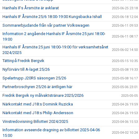
Hanhals IFs Årsmöte är avklarat
2025-06-25 23:18
Hanhals IF Årsmöte 25/6 18:00-19:00 Kungsbacka Ishall
2025-06-18 12:04
Sommarerbjudande från vår partner Volkswagen
2025-06-11 09:53
Information 2 angående Hanhals IF Årsmöte 25 juni 18:00-
2025-06-11 08:17
19:00
Hanhals IF Årsmöte 25 juni 18:00-19:00 för verksamhetsåret
2025-06-02 14:50
2024/2025
Tättinpå Fredrik Bergvik
2025-05-15 10:35
Nyförvärv till A-laget 25/26
2025-05-08 19:33
Spelartrupp J20RS säsongen 25/26
2025-05-08 16:17
Partnerbroschyren 25/26 är äntligen här
2025-05-06 23:01
Fredrik Bergvik ny målvaktstränare 2025/2026
2025-05-05
Närkontakt med J18:s Dominik Ruzicka
2025-04-26 19:59
Närkontakt med J18:s Philip Andersson
2025-04-26 19:53
Vinstredovisning Billotteri 2024/2025
2025-04-06 15:53
Information avseende dragning av billotteri 2025-04-06
2025-04-02 10:24
15:00