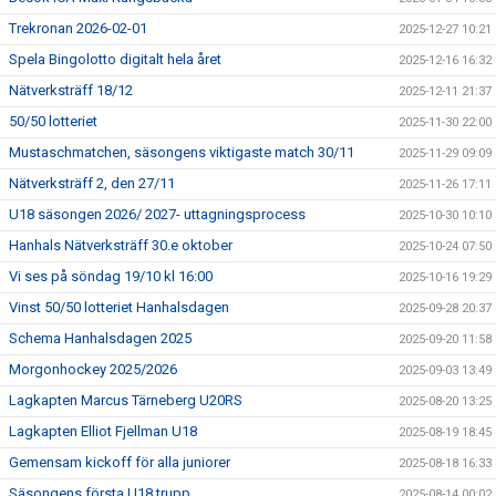
Trekronan 2026-02-01
2025-12-27 10:21
Spela Bingolotto digitalt hela året
2025-12-16 16:32
Nätverksträff 18/12
2025-12-11 21:37
50/50 lotteriet
2025-11-30 22:00
Mustaschmatchen, säsongens viktigaste match 30/11
2025-11-29 09:09
Nätverksträff 2, den 27/11
2025-11-26 17:11
U18 säsongen 2026/ 2027- uttagningsprocess
2025-10-30 10:10
Hanhals Nätverksträff 30.e oktober
2025-10-24 07:50
Vi ses på söndag 19/10 kl 16:00
2025-10-16 19:29
Vinst 50/50 lotteriet Hanhalsdagen
2025-09-28 20:37
Schema Hanhalsdagen 2025
2025-09-20 11:58
Morgonhockey 2025/2026
2025-09-03 13:49
Lagkapten Marcus Tärneberg U20RS
2025-08-20 13:25
Lagkapten Elliot Fjellman U18
2025-08-19 18:45
Gemensam kickoff för alla juniorer
2025-08-18 16:33
Säsongens första U18 trupp
2025-08-14 00:02