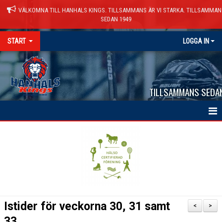
VÄLKOMNA TILL HANHALS KINGS. TILLSAMMANS ÄR VI STARKA. TILLSAMMAN
SEDAN 1949
START
LOGGA IN
TILLSAMMANS SEDA
HEM
NYHETER
VÅRA LAG
KALENDER
Istider för veckorna 30, 31 samt
<
>
MATCHER
33