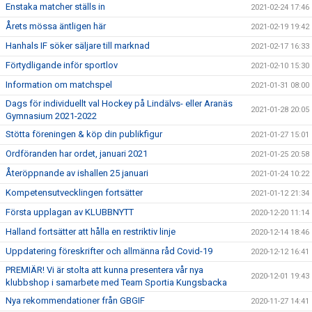
Enstaka matcher ställs in
2021-02-24 17:46
Årets mössa äntligen här
2021-02-19 19:42
Hanhals IF söker säljare till marknad
2021-02-17 16:33
Förtydligande inför sportlov
2021-02-10 15:30
Information om matchspel
2021-01-31 08:00
Dags för individuellt val Hockey på Lindälvs- eller Aranäs
2021-01-28 20:05
Gymnasium 2021-2022
Stötta föreningen & köp din publikfigur
2021-01-27 15:01
Ordföranden har ordet, januari 2021
2021-01-25 20:58
Återöppnande av ishallen 25 januari
2021-01-24 10:22
Kompetensutvecklingen fortsätter
2021-01-12 21:34
Första upplagan av KLUBBNYTT
2020-12-20 11:14
Halland fortsätter att hålla en restriktiv linje
2020-12-14 18:46
Uppdatering föreskrifter och allmänna råd Covid-19
2020-12-12 16:41
PREMIÄR! Vi är stolta att kunna presentera vår nya
2020-12-01 19:43
klubbshop i samarbete med Team Sportia Kungsbacka
Nya rekommendationer från GBGIF
2020-11-27 14:41