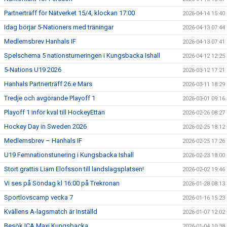
Partnerträff för Nätverket 15/4, klockan 17:00
2026-04-14 15:40
Idag börjar 5-Nationers med träningar
2026-04-13 07:44
Medlemsbrev Hanhals IF
2026-04-13 07:41
Spelschema 5 nationsturneringen i Kungsbacka Ishall
2026-04-12 12:25
5-Nations U19 2026
2026-03-12 17:21
Hanhals Partnerträff 26.e Mars
2026-03-11 18:29
Tredje och avgörande Playoff 1
2026-03-01 09:16
Playoff 1 inför kval till HockeyEttan
2026-02-26 08:27
Hockey Day in Sweden 2026
2026-02-25 18:12
Medlemsbrev – Hanhals IF
2026-02-25 17:26
U19 Femnationstunering i Kungsbacka Ishall
2026-02-23 18:00
Stort grattis Liam Elofsson till landslagsplatsen!
2026-02-02 19:46
Vi ses på Söndag kl 16:00 på Trekronan
2026-01-28 08:13
Sportlovscamp vecka 7
2026-01-16 15:23
Kvällens A-lagsmatch är Inställd
2026-01-07 12:02
Besök ICA Maxi Kungsbacka
2026-01-04 10:38