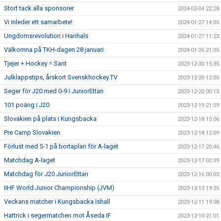
Stort tack alla sponsorer
2024-02-04 22:28
Vi inleder ett samarbete!
2024-01-27 14:05
Ungdomsrevolution i Hanhals
2024-01-27 11:23
Välkomna på TKH-dagen 28 januari
2024-01-26 21:05
Tjejer + Hockey = Sant
2023-12-30 15:35
Julklappstips, årskort Svenskhockey.TV
2023-12-20 12:05
Seger för J20 med 0-9 i JuniorEttan
2023-12-20 00:15
101 poäng i J20
2023-12-19 21:59
Slovakien på plats i Kungsbacka
2023-12-18 15:06
Pre Camp Slovakien
2023-12-18 12:09
Förlust med 5-1 på bortaplan för A-laget
2023-12-17 20:46
Matchdag A-laget
2023-12-17 02:39
Matchdag för J20 JuniorEttan
2023-12-16 00:03
IIHF World Junior Championship (JVM)
2023-12-12 19:25
Veckans matcher i Kungsbacka Ishall
2023-12-11 19:08
Hattrick i segermatchen mot Åseda IF
2023-12-10 21:01