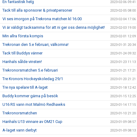
En fantastisk helg
2023-02-06 09:41
Tack till alla sponsorer & privatpersoner
2023-02-05 08:00
Vi ses imorgon på Trekrona matchen kl 16.00
2023-02-04 17:06
Vi är väldigt tacksamma för att ni ger oss denna möjlighet!
2023-02-03 19:00
Min allra första kompis
2023-02-01 12:09
Trekronan den 5.e februari, välkomna!
2023-01-31 20:34
Tack till Buddys vänner
2023-01-24 09:32
Hanhals sålde vinsten!
2023-01-23 11:13
Trekronorsmatchen 5.e februari
2023-01-21 17:21
Tre Kronors Hockeyskoledag 29/1
2023-01-20 21:21
Tre nya spelare till A-laget
2023-01-18 12:42
Buddy kommer gärna på besök
2023-01-15 12:25
U16 RS vann mot Malmö Redhawks
2023-01-14 17:15
Trekronorsmatchen
2023-01-10 21:20
Hanhals U13 vinnare av OM21 Cup
2023-01-09 08:57
A-laget vann derbyt
2023-01-09 08:13