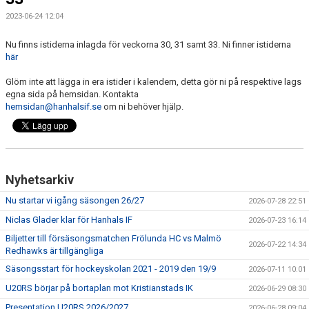
2023-06-24 12:04
CAMPER
Nu finns istiderna inlagda för veckorna 30, 31 samt 33. Ni finner istiderna
CUPER
här
CAFÉET
Glöm inte att lägga in era istider i kalendern, detta gör ni på respektive lags
egna sida på hemsidan. Kontakta
hemsidan@hanhalsif.se
om ni behöver hjälp.
PARTNERS
PARTNERBROSCHYR
KLUBB 1949
Nyhetsarkiv
Nu startar vi igång säsongen 26/27
TREKRONAN
2026-07-28 22:51
Niclas Glader klar för Hanhals IF
2026-07-23 16:14
KLUBBEN
Biljetter till försäsongsmatchen Frölunda HC vs Malmö
2026-07-22 14:34
Redhawks är tillgängliga
BILJETTER
Säsongsstart för hockeyskolan 2021 - 2019 den 19/9
2026-07-11 10:01
U20RS börjar på bortaplan mot Kristianstads IK
2026-06-29 08:30
Presentation U20RS 2026/2027
2026-06-28 09:04