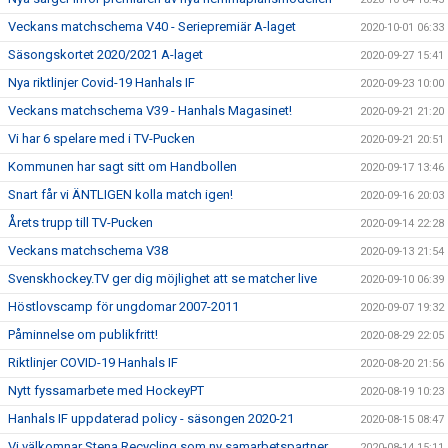
Veckans matchschema V40 - Seriepremiär A-laget
2020-10-01 06:33
Säsongskortet 2020/2021 A-laget
2020-09-27 15:41
Nya riktlinjer Covid-19 Hanhals IF
2020-09-23 10:00
Veckans matchschema V39 - Hanhals Magasinet!
2020-09-21 21:20
Vi har 6 spelare med i TV-Pucken
2020-09-21 20:51
Kommunen har sagt sitt om Handbollen
2020-09-17 13:46
Snart får vi ÄNTLIGEN kolla match igen!
2020-09-16 20:03
Årets trupp till TV-Pucken
2020-09-14 22:28
Veckans matchschema V38
2020-09-13 21:54
Svenskhockey.TV ger dig möjlighet att se matcher live
2020-09-10 06:39
Höstlovscamp för ungdomar 2007-2011
2020-09-07 19:32
Påminnelse om publikfritt!
2020-08-29 22:05
Riktlinjer COVID-19 Hanhals IF
2020-08-20 21:56
Nytt fyssamarbete med HockeyPT
2020-08-19 10:23
Hanhals IF uppdaterad policy - säsongen 2020-21
2020-08-15 08:47
Vi välkomnar Stena Recycling som ny samarbetspartner
2020-08-14 15:11