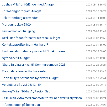
Joshua Villaflor förlänger med A-laget
2023-08-18 16:52
Försäsongsprogram A-laget
2023-08-15 00:29
Erik Strömberg återvänder!
2023-08-14 18:00
Morgonhockey 23/24
2023-08-09 16:17
Testveckan är i full gång
2023-08-08 22:44
Axel Fritiofsson forsätter sin resa i A-laget
2023-08-07 19:50
Kontaktuppgifter inom Hanhals IF
2023-07-31 16:09
Två Hanhals fostrade juniorer till Småkronorna
2023-07-28 09:00
Nyförvärv till A-laget
2023-07-27 12:00
Några få platser kvar till Sommarcampen 2023
2023-07-26 08:24
Tre spelare lämnar Hanhals A-lag
2023-07-25 13:45
Jobb till fyra potentiella nyförvärv A-laget
2023-07-19 22:41
Volontärer till JVM 26/12 - 5/1
2023-07-09 09:46
HockeyTvåan Södra A , Region Syd
2023-07-06 19:50
Kallelse till extra medlemsmöte för fyllnadsval till styrelsen
2023-07-05 13:21
Informationen på hemsidan
2023-07-05 09:27