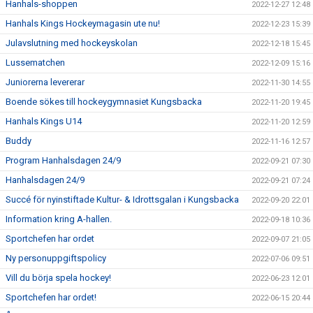
Hanhals-shoppen
2022-12-27 12:48
Hanhals Kings Hockeymagasin ute nu!
2022-12-23 15:39
Julavslutning med hockeyskolan
2022-12-18 15:45
Lussematchen
2022-12-09 15:16
Juniorerna levererar
2022-11-30 14:55
Boende sökes till hockeygymnasiet Kungsbacka
2022-11-20 19:45
Hanhals Kings U14
2022-11-20 12:59
Buddy
2022-11-16 12:57
Program Hanhalsdagen 24/9
2022-09-21 07:30
Hanhalsdagen 24/9
2022-09-21 07:24
Succé för nyinstiftade Kultur- & Idrottsgalan i Kungsbacka
2022-09-20 22:01
Information kring A-hallen.
2022-09-18 10:36
Sportchefen har ordet
2022-09-07 21:05
Ny personuppgiftspolicy
2022-07-06 09:51
Vill du börja spela hockey!
2022-06-23 12:01
Sportchefen har ordet!
2022-06-15 20:44