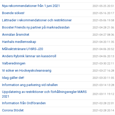
Nya rekommendationer från 1 juni 2021
2021-05-25 20:51
Boende sökes!
2021-05-16 20:17
Lättnader i rekommendationer och restriktioner
2021-05-06 19:58
Booster Friends ny partner på marknadssidan
2021-04-28 21:06
Anmälan årsmötet
2021-04-27 08:36
Hanhals medlemsskap
2021-04-20 11:35
Målvaktstränare U16RS-J20
2021-04-06 20:52
Anders Rybrink lämnar sin kassörroll
2021-04-06 20:13
Valberedningen
2021-03-30 22:11
Vi söker en Hockeyskoleansvarig
2021-03-27 16:28
Idag gäller det!
2021-03-20 11:05
Information ang parkering vid ishallen
2021-03-14 13:28
Uppdatering av restriktioner och förhållningsregler MARS
2021-03-11 19:12
2021
Information från Ordföranden
2021-02-28 22:01
Corona Stödet
2021-02-28 20:14