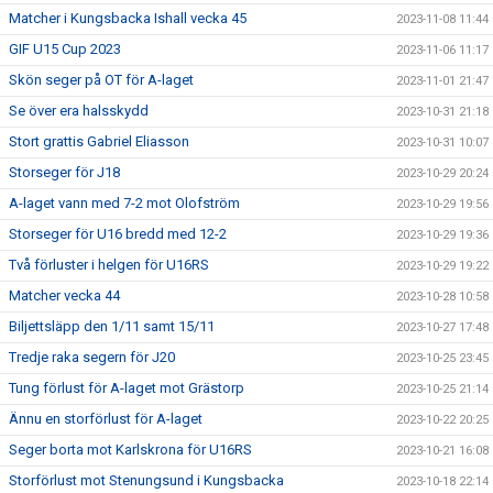
Matcher i Kungsbacka Ishall vecka 45
2023-11-08 11:44
GIF U15 Cup 2023
2023-11-06 11:17
Skön seger på OT för A-laget
2023-11-01 21:47
Se över era halsskydd
2023-10-31 21:18
Stort grattis Gabriel Eliasson
2023-10-31 10:07
Storseger för J18
2023-10-29 20:24
A-laget vann med 7-2 mot Olofström
2023-10-29 19:56
Storseger för U16 bredd med 12-2
2023-10-29 19:36
Två förluster i helgen för U16RS
2023-10-29 19:22
Matcher vecka 44
2023-10-28 10:58
Biljettsläpp den 1/11 samt 15/11
2023-10-27 17:48
Tredje raka segern för J20
2023-10-25 23:45
Tung förlust för A-laget mot Grästorp
2023-10-25 21:14
Ännu en storförlust för A-laget
2023-10-22 20:25
Seger borta mot Karlskrona för U16RS
2023-10-21 16:08
Storförlust mot Stenungsund i Kungsbacka
2023-10-18 22:14