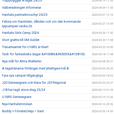
Truppbygget A-laget 24/25
2024-04-19 17:20
Valberedningen Informerar
2024-04-04 11:33
Hanhals partnerbroschyr 24/25
2024-03-27 15:10
Felizia om framtiden, dåtiden och om den kommande
2024-03-27 14:39
tjejcampen vecka 26
Hanhals Girls Camp 2024
2024-03-26 17:50
Stort grattis till SM Guldet
2024-03-24 17:08
Tränarteamet för U16RS är klart!
2024-03-23 10:00
Tack för fantastiska dagar &#10084;&#65039;&#128153;
2024-03-18 17:48
Nya mål för Alma Wallentin
2024-03-08 20:21
A-lagstränarna förlänger med ytterligare två år
2024-03-04 20:20
Fyra nya camper tillgängliga
2024-03-03 18:52
J20 Seriesegrare och klara för J20 Regional
2024-02-20 22:07
J18 har tagit stora steg 23/24
2024-02-19 21:34
U16RS Seriesegrare
2024-02-19 15:26
Nya Hanhalsmössan
2024-02-16 20:26
Buddy + Fönster24sju = Sant
2024-02-05 14:50