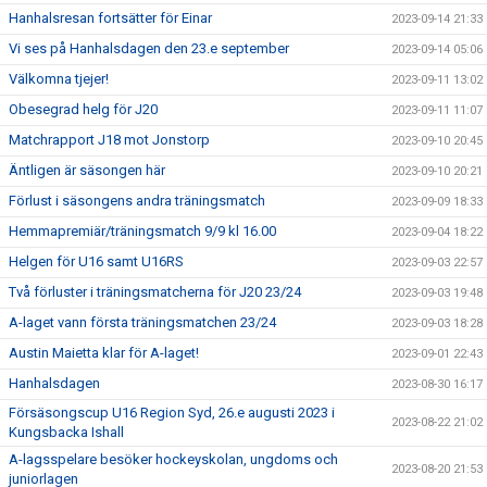
Hanhalsresan fortsätter för Einar
2023-09-14 21:33
Vi ses på Hanhalsdagen den 23.e september
2023-09-14 05:06
Välkomna tjejer!
2023-09-11 13:02
Obesegrad helg för J20
2023-09-11 11:07
Matchrapport J18 mot Jonstorp
2023-09-10 20:45
Äntligen är säsongen här
2023-09-10 20:21
Förlust i säsongens andra träningsmatch
2023-09-09 18:33
Hemmapremiär/träningsmatch 9/9 kl 16.00
2023-09-04 18:22
Helgen för U16 samt U16RS
2023-09-03 22:57
Två förluster i träningsmatcherna för J20 23/24
2023-09-03 19:48
A-laget vann första träningsmatchen 23/24
2023-09-03 18:28
Austin Maietta klar för A-laget!
2023-09-01 22:43
Hanhalsdagen
2023-08-30 16:17
Försäsongscup U16 Region Syd, 26.e augusti 2023 i
2023-08-22 21:02
Kungsbacka Ishall
A-lagsspelare besöker hockeyskolan, ungdoms och
2023-08-20 21:53
juniorlagen