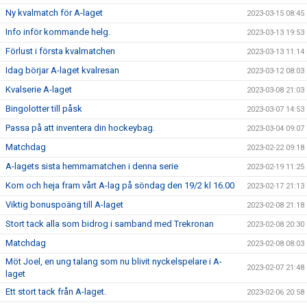
Ny kvalmatch för A-laget
2023-03-15 08:45
Info inför kommande helg.
2023-03-13 19:53
Förlust i första kvalmatchen
2023-03-13 11:14
Idag börjar A-laget kvalresan
2023-03-12 08:03
Kvalserie A-laget
2023-03-08 21:03
Bingolotter till påsk
2023-03-07 14:53
Passa på att inventera din hockeybag.
2023-03-04 09:07
Matchdag
2023-02-22 09:18
A-lagets sista hemmamatchen i denna serie
2023-02-19 11:25
Kom och heja fram vårt A-lag på söndag den 19/2 kl 16.00
2023-02-17 21:13
Viktig bonuspoäng till A-laget
2023-02-08 21:18
Stort tack alla som bidrog i samband med Trekronan
2023-02-08 20:30
Matchdag
2023-02-08 08:03
Möt Joel, en ung talang som nu blivit nyckelspelare i A-
2023-02-07 21:48
laget
Ett stort tack från A-laget.
2023-02-06 20:58