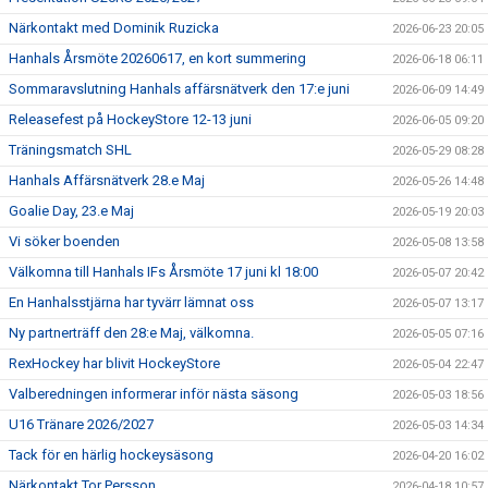
Närkontakt med Dominik Ruzicka
2026-06-23 20:05
Hanhals Årsmöte 20260617, en kort summering
2026-06-18 06:11
Sommaravslutning Hanhals affärsnätverk den 17:e juni
2026-06-09 14:49
Releasefest på HockeyStore 12-13 juni
2026-06-05 09:20
Träningsmatch SHL
2026-05-29 08:28
Hanhals Affärsnätverk 28.e Maj
2026-05-26 14:48
Goalie Day, 23.e Maj
2026-05-19 20:03
Vi söker boenden
2026-05-08 13:58
Välkomna till Hanhals IFs Årsmöte 17 juni kl 18:00
2026-05-07 20:42
En Hanhalsstjärna har tyvärr lämnat oss
2026-05-07 13:17
Ny partnerträff den 28:e Maj, välkomna.
2026-05-05 07:16
RexHockey har blivit HockeyStore
2026-05-04 22:47
Valberedningen informerar inför nästa säsong
2026-05-03 18:56
U16 Tränare 2026/2027
2026-05-03 14:34
Tack för en härlig hockeysäsong
2026-04-20 16:02
Närkontakt Tor Persson
2026-04-18 10:57