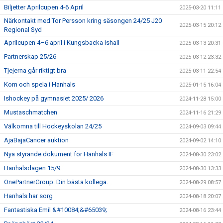
Biljetter Aprilcupen 4-6 April
2025-03-20 11:11
Närkontakt med Tor Persson kring säsongen 24/25 J20
2025-03-15 20:12
Regional Syd
Aprilcupen 4–6 april i Kungsbacka Ishall
2025-03-13 20:31
Partnerskap 25/26
2025-03-12 23:32
Tjejerna går riktigt bra
2025-03-11 22:54
Kom och spela i Hanhals
2025-01-15 16:04
Ishockey på gymnasiet 2025/ 2026
2024-11-28 15:00
Mustaschmatchen
2024-11-16 21:29
Välkomna till Hockeyskolan 24/25
2024-09-03 09:44
AjaBajaCancer auktion
2024-09-02 14:10
Nya styrande dokument för Hanhals IF
2024-08-30 23:02
Hanhalsdagen 15/9
2024-08-30 13:33
OnePartnerGroup. Din bästa kollega.
2024-08-29 08:57
Hanhals har sorg
2024-08-18 20:07
Fantastiska Emil &#10084;&#65039;
2024-08-16 23:44