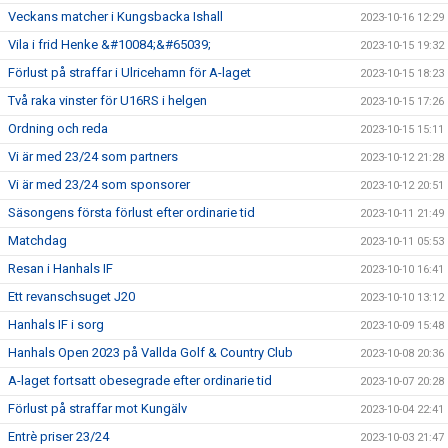
Veckans matcher i Kungsbacka Ishall
2023-10-16 12:29
Vila i frid Henke &#10084;&#65039;
2023-10-15 19:32
Förlust på straffar i Ulricehamn för A-laget
2023-10-15 18:23
Två raka vinster för U16RS i helgen
2023-10-15 17:26
Ordning och reda
2023-10-15 15:11
Vi är med 23/24 som partners
2023-10-12 21:28
Vi är med 23/24 som sponsorer
2023-10-12 20:51
Säsongens första förlust efter ordinarie tid
2023-10-11 21:49
Matchdag
2023-10-11 05:53
Resan i Hanhals IF
2023-10-10 16:41
Ett revanschsuget J20
2023-10-10 13:12
Hanhals IF i sorg
2023-10-09 15:48
Hanhals Open 2023 på Vallda Golf & Country Club
2023-10-08 20:36
A-laget fortsatt obesegrade efter ordinarie tid
2023-10-07 20:28
Förlust på straffar mot Kungälv
2023-10-04 22:41
Entrè priser 23/24
2023-10-03 21:47