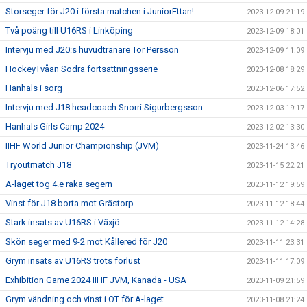
Storseger för J20 i första matchen i JuniorEttan!
2023-12-09 21:19
Två poäng till U16RS i Linköping
2023-12-09 18:01
Intervju med J20:s huvudtränare Tor Persson
2023-12-09 11:09
HockeyTvåan Södra fortsättningsserie
2023-12-08 18:29
Hanhals i sorg
2023-12-06 17:52
Intervju med J18 headcoach Snorri Sigurbergsson
2023-12-03 19:17
Hanhals Girls Camp 2024
2023-12-02 13:30
IIHF World Junior Championship (JVM)
2023-11-24 13:46
Tryoutmatch J18
2023-11-15 22:21
A-laget tog 4.e raka segern
2023-11-12 19:59
Vinst för J18 borta mot Grästorp
2023-11-12 18:44
Stark insats av U16RS i Växjö
2023-11-12 14:28
Skön seger med 9-2 mot Kållered för J20
2023-11-11 23:31
Grym insats av U16RS trots förlust
2023-11-11 17:09
Exhibition Game 2024 IIHF JVM, Kanada - USA
2023-11-09 21:59
Grym vändning och vinst i OT för A-laget
2023-11-08 21:24