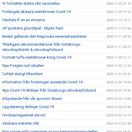
Vi fortsätter stärka vårt varumärke
2020-11-24 21:10
Förlängda skärpta restriktioner Covid-19
2020-11-20 19:15
Hanhals IF en av vinnarna
2020-11-14 10:17
GP puckens grundspel - Skjuts fram
2020-11-12 21:56
Beslut gällande den Regionala serieverksamheten
2020-11-11 20:33
Ytterligare rekommendationer från Göteborgs-
2020-11-11 20:27
ishockeydistrikt & ishockeyförbund
Fortsatt tuffa restriktioner kring Covid-19
2020-11-09 21:11
Nya P-regler runt ishallen
2020-11-03 17:55
Caféet stängt tillsvidare
2020-11-01 20:51
Information från föreningen avseende Covid-19
2020-10-30 19:00
Nya Covid-19 riktlinjer från Göteborgs ishockeyförbund
2020-10-29 19:44
Erbjudande från vår sponsor Aixam
2020-10-24 19:00
Uppdatering riktlinjer Covid-19
2020-10-24 07:00
Hockeymagasinet ute nu!
2020-10-23 16:19
Veckans matcher V42
2020-10-12 07:28
Nya sarger inför premiären av nya hemmaplansmodellen
2020-10-04 18:45