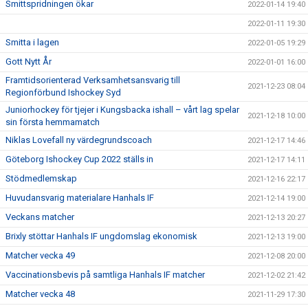
Smittspridningen ökar
2022-01-14 19:40
2022-01-11 19:30
Smitta i lagen
2022-01-05 19:29
Gott Nytt År
2022-01-01 16:00
Framtidsorienterad Verksamhetsansvarig till
2021-12-23 08:04
Regionförbund Ishockey Syd
Juniorhockey för tjejer i Kungsbacka ishall – vårt lag spelar
2021-12-18 10:00
sin första hemmamatch
Niklas Lovefall ny värdegrundscoach
2021-12-17 14:46
Göteborg Ishockey Cup 2022 ställs in
2021-12-17 14:11
Stödmedlemskap
2021-12-16 22:17
Huvudansvarig materialare Hanhals IF
2021-12-14 19:00
Veckans matcher
2021-12-13 20:27
Brixly stöttar Hanhals IF ungdomslag ekonomisk
2021-12-13 19:00
Matcher vecka 49
2021-12-08 20:00
Vaccinationsbevis på samtliga Hanhals IF matcher
2021-12-02 21:42
Matcher vecka 48
2021-11-29 17:30