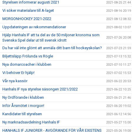
Styrelsen informerar augusti 2021
2021-08-25 21:44
Vi söker materialare till A-laget
2021-08-16 20:19
MORGONHOCKEY 2021-2022
2021-08-12 08:32
Uppdateringen av rekommendationer
2021-08-02 13:07
Hjälp Hanhals IF att ta del av de 50 miljoner kronorna som
2021-07-26 20:08
Svenska Spel delar ut till svensk idrott
Du har väl inte glömt att anmäla ditt barn till hockeyskolan?
2021-07-23 21:59
Biljettsläpp Frölunda vs Rögle
2021-07-13 15:32
Nya domarcoacher i klubben
2021-07-10 11:27
Vi behöver Er hjälp!
2021-07-02 15:53
Vår nya kassör
2021-06-22 20:53
Hanhals IF nya styrelse säsongen 2021/2022
2021-06-22 10:25
Ny Ordförande i klubben
2021-06-21 21:46
Inför Årsmötet i morgon!
2021-06-20 19:02
Kandidater till styrelsen
2021-06-12 14:56
Ny marknadsavdelning Hanhals IF
2021-05-27 15:00
HANHALS IF JUNIORER - AVGÖRANDE FÖR VÅR EXISTENS
2021-05-26 19:00