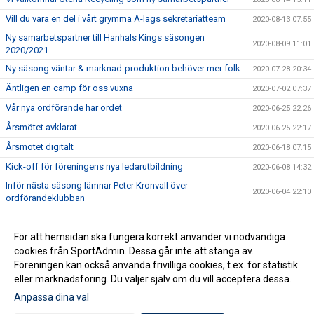
Vill du vara en del i vårt grymma A-lags sekretariatteam
2020-08-13 07:55
Ny samarbetspartner till Hanhals Kings säsongen
2020-08-09 11:01
2020/2021
Ny säsong väntar & marknad-produktion behöver mer folk
2020-07-28 20:34
Äntligen en camp för oss vuxna
2020-07-02 07:37
Vår nya ordförande har ordet
2020-06-25 22:26
Årsmötet avklarat
2020-06-25 22:17
Årsmötet digitalt
2020-06-18 07:15
Kick-off för föreningens nya ledarutbildning
2020-06-08 14:32
Inför nästa säsong lämnar Peter Kronvall över
2020-06-04 22:10
ordförandeklubban
Warrior klubbprofil 2020/2021
2020-06-04 21:42
Hanhals Kings sluter avtal med Warrior Hockey
För att hemsidan ska fungera korrekt använder vi nödvändiga
2020-06-01 18:19
cookies från SportAdmin. Dessa går inte att stänga av.
Vi är Hanhals Kings
2020-05-27 14:55
Föreningen kan också använda frivilliga cookies, t.ex. för statistik
eller marknadsföring. Du väljer själv om du vill acceptera dessa.
Anpassa dina val