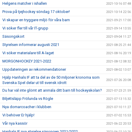
Helgens matcher i ishallen
2021-10-16 07:48
Prova på tjejhockey söndag 17 oktober!
2021-10-14 22:56
Vi skapar en tryggare miljö för våra barn
2021-09-21 17:00
Vi söker fler till vår IT-grupp
2021-09-14 13:55
Säsongskort
2021-09-04 11:27
Styrelsen informerar augusti 2021
2021-08-25 21:44
Vi söker materialare till A-laget
2021-08-16 20:19
MORGONHOCKEY 2021-2022
2021-08-12 08:32
Uppdateringen av rekommendationer
2021-08-02 13:07
Hjälp Hanhals IF att ta del av de 50 miljoner kronorna som
2021-07-26 20:08
Svenska Spel delar ut till svensk idrott
Du har väl inte glömt att anmäla ditt barn till hockeyskolan?
2021-07-23 21:59
Biljettsläpp Frölunda vs Rögle
2021-07-13 15:32
Nya domarcoacher i klubben
2021-07-10 11:27
Vi behöver Er hjälp!
2021-07-02 15:53
Vår nya kassör
2021-06-22 20:53
Hanhals IF nya styrelse säsongen 2021/2022
2021-06-22 10:25