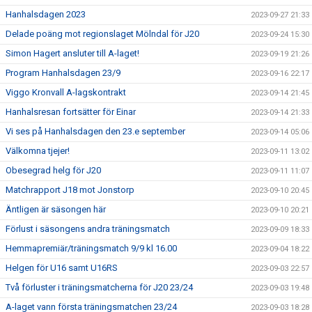
Hanhalsdagen 2023
2023-09-27 21:33
Delade poäng mot regionslaget Mölndal för J20
2023-09-24 15:30
Simon Hagert ansluter till A-laget!
2023-09-19 21:26
Program Hanhalsdagen 23/9
2023-09-16 22:17
Viggo Kronvall A-lagskontrakt
2023-09-14 21:45
Hanhalsresan fortsätter för Einar
2023-09-14 21:33
Vi ses på Hanhalsdagen den 23.e september
2023-09-14 05:06
Välkomna tjejer!
2023-09-11 13:02
Obesegrad helg för J20
2023-09-11 11:07
Matchrapport J18 mot Jonstorp
2023-09-10 20:45
Äntligen är säsongen här
2023-09-10 20:21
Förlust i säsongens andra träningsmatch
2023-09-09 18:33
Hemmapremiär/träningsmatch 9/9 kl 16.00
2023-09-04 18:22
Helgen för U16 samt U16RS
2023-09-03 22:57
Två förluster i träningsmatcherna för J20 23/24
2023-09-03 19:48
A-laget vann första träningsmatchen 23/24
2023-09-03 18:28