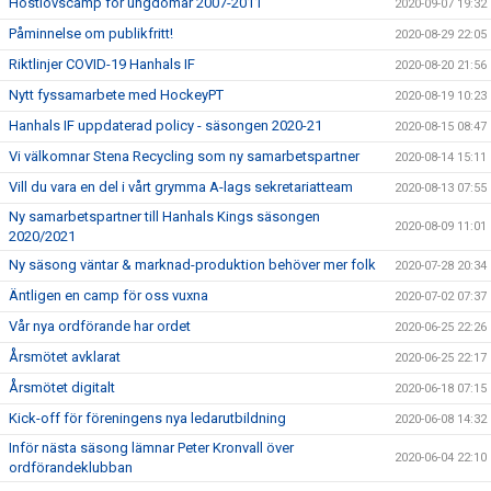
Höstlovscamp för ungdomar 2007-2011
2020-09-07 19:32
Påminnelse om publikfritt!
2020-08-29 22:05
Riktlinjer COVID-19 Hanhals IF
2020-08-20 21:56
Nytt fyssamarbete med HockeyPT
2020-08-19 10:23
Hanhals IF uppdaterad policy - säsongen 2020-21
2020-08-15 08:47
Vi välkomnar Stena Recycling som ny samarbetspartner
2020-08-14 15:11
Vill du vara en del i vårt grymma A-lags sekretariatteam
2020-08-13 07:55
Ny samarbetspartner till Hanhals Kings säsongen
2020-08-09 11:01
2020/2021
Ny säsong väntar & marknad-produktion behöver mer folk
2020-07-28 20:34
Äntligen en camp för oss vuxna
2020-07-02 07:37
Vår nya ordförande har ordet
2020-06-25 22:26
Årsmötet avklarat
2020-06-25 22:17
Årsmötet digitalt
2020-06-18 07:15
Kick-off för föreningens nya ledarutbildning
2020-06-08 14:32
Inför nästa säsong lämnar Peter Kronvall över
2020-06-04 22:10
ordförandeklubban