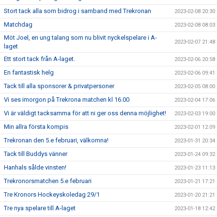
Stort tack alla som bidrog i samband med Trekronan
2023-02-08 20:30
Matchdag
2023-02-08 08:03
Möt Joel, en ung talang som nu blivit nyckelspelare i A-
2023-02-07 21:48
laget
Ett stort tack från A-laget.
2023-02-06 20:58
En fantastisk helg
2023-02-06 09:41
Tack till alla sponsorer & privatpersoner
2023-02-05 08:00
Vi ses imorgon på Trekrona matchen kl 16.00
2023-02-04 17:06
Vi är väldigt tacksamma för att ni ger oss denna möjlighet!
2023-02-03 19:00
Min allra första kompis
2023-02-01 12:09
Trekronan den 5.e februari, välkomna!
2023-01-31 20:34
Tack till Buddys vänner
2023-01-24 09:32
Hanhals sålde vinsten!
2023-01-23 11:13
Trekronorsmatchen 5.e februari
2023-01-21 17:21
Tre Kronors Hockeyskoledag 29/1
2023-01-20 21:21
Tre nya spelare till A-laget
2023-01-18 12:42