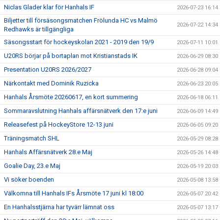
Niclas Glader klar för Hanhals IF
2026-07-23 16:14
Biljetter till försäsongsmatchen Frölunda HC vs Malmö
2026-07-22 14:34
Redhawks är tillgängliga
Säsongsstart för hockeyskolan 2021 - 2019 den 19/9
2026-07-11 10:01
U20RS börjar på bortaplan mot Kristianstads IK
2026-06-29 08:30
Presentation U20RS 2026/2027
2026-06-28 09:04
Närkontakt med Dominik Ruzicka
2026-06-23 20:05
Hanhals Årsmöte 20260617, en kort summering
2026-06-18 06:11
Sommaravslutning Hanhals affärsnätverk den 17:e juni
2026-06-09 14:49
Releasefest på HockeyStore 12-13 juni
2026-06-05 09:20
Träningsmatch SHL
2026-05-29 08:28
Hanhals Affärsnätverk 28.e Maj
2026-05-26 14:48
Goalie Day, 23.e Maj
2026-05-19 20:03
Vi söker boenden
2026-05-08 13:58
Välkomna till Hanhals IFs Årsmöte 17 juni kl 18:00
2026-05-07 20:42
En Hanhalsstjärna har tyvärr lämnat oss
2026-05-07 13:17