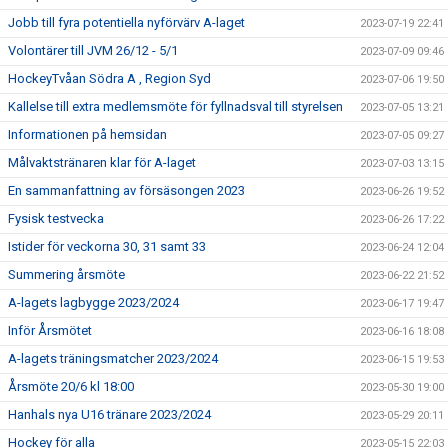
Jobb till fyra potentiella nyförvärv A-laget
2023-07-19 22:41
Volontärer till JVM 26/12 - 5/1
2023-07-09 09:46
HockeyTvåan Södra A , Region Syd
2023-07-06 19:50
Kallelse till extra medlemsmöte för fyllnadsval till styrelsen
2023-07-05 13:21
Informationen på hemsidan
2023-07-05 09:27
Målvaktstränaren klar för A-laget
2023-07-03 13:15
En sammanfattning av försäsongen 2023
2023-06-26 19:52
Fysisk testvecka
2023-06-26 17:22
Istider för veckorna 30, 31 samt 33
2023-06-24 12:04
Summering årsmöte
2023-06-22 21:52
A-lagets lagbygge 2023/2024
2023-06-17 19:47
Inför Årsmötet
2023-06-16 18:08
A-lagets träningsmatcher 2023/2024
2023-06-15 19:53
Årsmöte 20/6 kl 18:00
2023-05-30 19:00
Hanhals nya U16 tränare 2023/2024
2023-05-29 20:11
Hockey för alla
2023-05-15 22:03