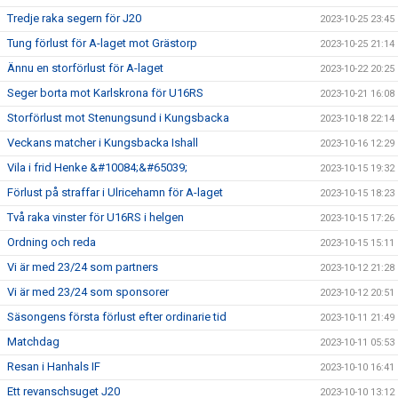
Tredje raka segern för J20
2023-10-25 23:45
Tung förlust för A-laget mot Grästorp
2023-10-25 21:14
Ännu en storförlust för A-laget
2023-10-22 20:25
Seger borta mot Karlskrona för U16RS
2023-10-21 16:08
Storförlust mot Stenungsund i Kungsbacka
2023-10-18 22:14
Veckans matcher i Kungsbacka Ishall
2023-10-16 12:29
Vila i frid Henke &#10084;&#65039;
2023-10-15 19:32
Förlust på straffar i Ulricehamn för A-laget
2023-10-15 18:23
Två raka vinster för U16RS i helgen
2023-10-15 17:26
Ordning och reda
2023-10-15 15:11
Vi är med 23/24 som partners
2023-10-12 21:28
Vi är med 23/24 som sponsorer
2023-10-12 20:51
Säsongens första förlust efter ordinarie tid
2023-10-11 21:49
Matchdag
2023-10-11 05:53
Resan i Hanhals IF
2023-10-10 16:41
Ett revanschsuget J20
2023-10-10 13:12