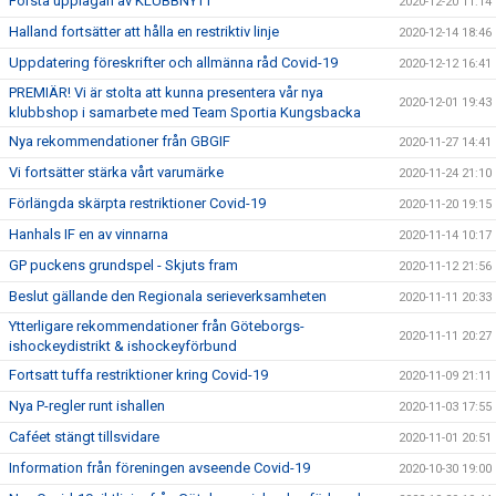
Första upplagan av KLUBBNYTT
2020-12-20 11:14
Halland fortsätter att hålla en restriktiv linje
2020-12-14 18:46
Uppdatering föreskrifter och allmänna råd Covid-19
2020-12-12 16:41
PREMIÄR! Vi är stolta att kunna presentera vår nya
2020-12-01 19:43
klubbshop i samarbete med Team Sportia Kungsbacka
Nya rekommendationer från GBGIF
2020-11-27 14:41
Vi fortsätter stärka vårt varumärke
2020-11-24 21:10
Förlängda skärpta restriktioner Covid-19
2020-11-20 19:15
Hanhals IF en av vinnarna
2020-11-14 10:17
GP puckens grundspel - Skjuts fram
2020-11-12 21:56
Beslut gällande den Regionala serieverksamheten
2020-11-11 20:33
Ytterligare rekommendationer från Göteborgs-
2020-11-11 20:27
ishockeydistrikt & ishockeyförbund
Fortsatt tuffa restriktioner kring Covid-19
2020-11-09 21:11
Nya P-regler runt ishallen
2020-11-03 17:55
Caféet stängt tillsvidare
2020-11-01 20:51
Information från föreningen avseende Covid-19
2020-10-30 19:00