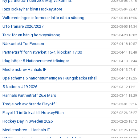
Ny partnerträff den 28:e Maj, välkomna.
2026-05-05 07:16
RexHockey har blivit HockeyStore
2026-05-04 22:47
Valberedningen informerar inför nästa säsong
2026-05-03 18:56
U16 Tränare 2026/2027
2026-05-03 14:34
Tack för en härlig hockeysäsong
2026-04-20 16:02
Närkontakt Tor Persson
2026-04-18 10:57
Partnerträff för Nätverket 15/4, klockan 17:00
2026-04-14 15:40
Idag börjar 5-Nationers med träningar
2026-04-13 07:44
Medlemsbrev Hanhals IF
2026-04-13 07:41
Spelschema 5 nationsturneringen i Kungsbacka Ishall
2026-04-12 12:25
5-Nations U19 2026
2026-03-12 17:21
Hanhals Partnerträff 26.e Mars
2026-03-11 18:29
Tredje och avgörande Playoff 1
2026-03-01 09:16
Playoff 1 inför kval till HockeyEttan
2026-02-26 08:27
Hockey Day in Sweden 2026
2026-02-25 18:12
Medlemsbrev – Hanhals IF
2026-02-25 17:26