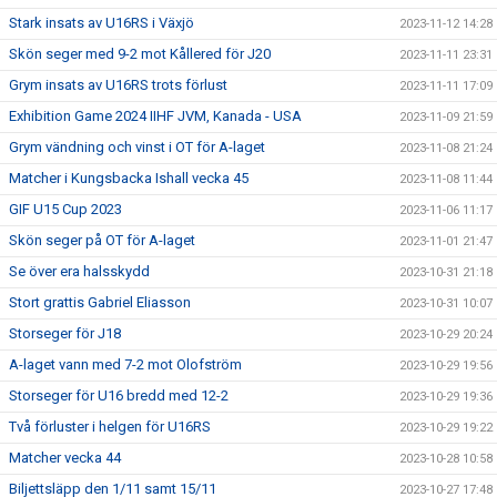
Stark insats av U16RS i Växjö
2023-11-12 14:28
Skön seger med 9-2 mot Kållered för J20
2023-11-11 23:31
Grym insats av U16RS trots förlust
2023-11-11 17:09
Exhibition Game 2024 IIHF JVM, Kanada - USA
2023-11-09 21:59
Grym vändning och vinst i OT för A-laget
2023-11-08 21:24
Matcher i Kungsbacka Ishall vecka 45
2023-11-08 11:44
GIF U15 Cup 2023
2023-11-06 11:17
Skön seger på OT för A-laget
2023-11-01 21:47
Se över era halsskydd
2023-10-31 21:18
Stort grattis Gabriel Eliasson
2023-10-31 10:07
Storseger för J18
2023-10-29 20:24
A-laget vann med 7-2 mot Olofström
2023-10-29 19:56
Storseger för U16 bredd med 12-2
2023-10-29 19:36
Två förluster i helgen för U16RS
2023-10-29 19:22
Matcher vecka 44
2023-10-28 10:58
Biljettsläpp den 1/11 samt 15/11
2023-10-27 17:48