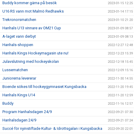
Buddy kommer gärna på besök
2023-01-15 12:25
U16 RS vann mot Malmö Redhawks
2023-01-14 17:15
Trekronorsmatchen
2023-01-10 21:20
Hanhals U13 vinnare av OM21 Cup
2023-01-09 08:57
A-laget vann derbyt
2023-01-09 08:13
Hanhals-shoppen
2022-12-27 12:48
Hanhals Kings Hockeymagasin ute nu!
2022-12-23 15:39
Julavslutning med hockeyskolan
2022-12-18 15:45
Lussematchen
2022-12-09 15:16
Juniorerna levererar
2022-11-30 14:55
Boende sökes till hockeygymnasiet Kungsbacka
2022-11-20 19:45
Hanhals Kings U14
2022-11-20 12:59
Buddy
2022-11-16 12:57
Program Hanhalsdagen 24/9
2022-09-21 07:30
Hanhalsdagen 24/9
2022-09-21 07:24
Succé för nyinstiftade Kultur- & Idrottsgalan i Kungsbacka
2022-09-20 22:01