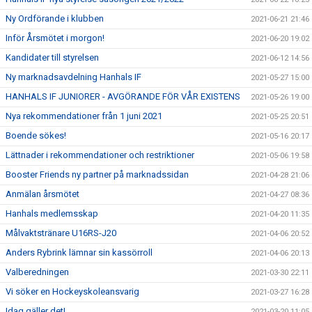
Ny Ordförande i klubben
2021-06-21 21:46
Inför Årsmötet i morgon!
2021-06-20 19:02
Kandidater till styrelsen
2021-06-12 14:56
Ny marknadsavdelning Hanhals IF
2021-05-27 15:00
HANHALS IF JUNIORER - AVGÖRANDE FÖR VÅR EXISTENS
2021-05-26 19:00
Nya rekommendationer från 1 juni 2021
2021-05-25 20:51
Boende sökes!
2021-05-16 20:17
Lättnader i rekommendationer och restriktioner
2021-05-06 19:58
Booster Friends ny partner på marknadssidan
2021-04-28 21:06
Anmälan årsmötet
2021-04-27 08:36
Hanhals medlemsskap
2021-04-20 11:35
Målvaktstränare U16RS-J20
2021-04-06 20:52
Anders Rybrink lämnar sin kassörroll
2021-04-06 20:13
Valberedningen
2021-03-30 22:11
Vi söker en Hockeyskoleansvarig
2021-03-27 16:28
Idag gäller det!
2021-03-20 11:05