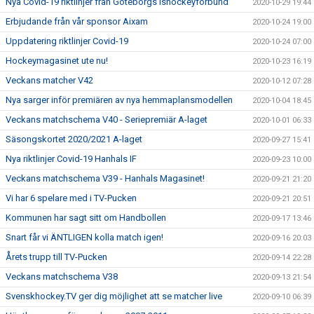
Nya Covid-19 riktlinjer från Göteborgs ishockeyförbund
2020-10-29 19:44
Erbjudande från vår sponsor Aixam
2020-10-24 19:00
Uppdatering riktlinjer Covid-19
2020-10-24 07:00
Hockeymagasinet ute nu!
2020-10-23 16:19
Veckans matcher V42
2020-10-12 07:28
Nya sarger inför premiären av nya hemmaplansmodellen
2020-10-04 18:45
Veckans matchschema V40 - Seriepremiär A-laget
2020-10-01 06:33
Säsongskortet 2020/2021 A-laget
2020-09-27 15:41
Nya riktlinjer Covid-19 Hanhals IF
2020-09-23 10:00
Veckans matchschema V39 - Hanhals Magasinet!
2020-09-21 21:20
Vi har 6 spelare med i TV-Pucken
2020-09-21 20:51
Kommunen har sagt sitt om Handbollen
2020-09-17 13:46
Snart får vi ÄNTLIGEN kolla match igen!
2020-09-16 20:03
Årets trupp till TV-Pucken
2020-09-14 22:28
Veckans matchschema V38
2020-09-13 21:54
Svenskhockey.TV ger dig möjlighet att se matcher live
2020-09-10 06:39