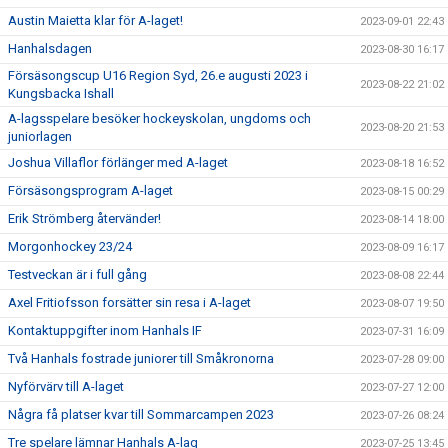
Austin Maietta klar för A-laget!
2023-09-01 22:43
Hanhalsdagen
2023-08-30 16:17
Försäsongscup U16 Region Syd, 26.e augusti 2023 i
2023-08-22 21:02
Kungsbacka Ishall
A-lagsspelare besöker hockeyskolan, ungdoms och
2023-08-20 21:53
juniorlagen
Joshua Villaflor förlänger med A-laget
2023-08-18 16:52
Försäsongsprogram A-laget
2023-08-15 00:29
Erik Strömberg återvänder!
2023-08-14 18:00
Morgonhockey 23/24
2023-08-09 16:17
Testveckan är i full gång
2023-08-08 22:44
Axel Fritiofsson forsätter sin resa i A-laget
2023-08-07 19:50
Kontaktuppgifter inom Hanhals IF
2023-07-31 16:09
Två Hanhals fostrade juniorer till Småkronorna
2023-07-28 09:00
Nyförvärv till A-laget
2023-07-27 12:00
Några få platser kvar till Sommarcampen 2023
2023-07-26 08:24
Tre spelare lämnar Hanhals A-lag
2023-07-25 13:45