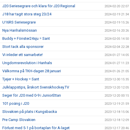
J20 Seriesegrare och klara för J20 Regional
2024-02-20 22:07
J18 har tagit stora steg 23/24
2024-02-19 21:34
U16RS Seriesegrare
2024-02-19 15:26
Nya Hanhalsmössan
2024-02-16 20:26
Buddy + Fönster24sju = Sant
2024-02-05 14:50
Stort tack alla sponsorer
2024-02-04 22:28
Vi inleder ett samarbete!
2024-01-27 14:05
Ungdomsrevolution i Hanhals
2024-01-27 11:23
Välkomna på TKH-dagen 28 januari
2024-01-26 21:05
Tjejer + Hockey = Sant
2023-12-30 15:35
Julklappstips, årskort Svenskhockey.TV
2023-12-20 12:05
Seger för J20 med 0-9 i JuniorEttan
2023-12-20 00:15
101 poäng i J20
2023-12-19 21:59
Slovakien på plats i Kungsbacka
2023-12-18 15:06
Pre Camp Slovakien
2023-12-18 12:09
Förlust med 5-1 på bortaplan för A-laget
2023-12-17 20:46