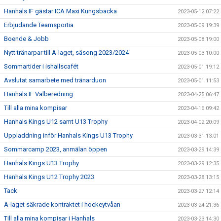
Hanhals IF gästar ICA Maxi Kungsbacka
2023-05-12 07:22
Erbjudande Teamsportia
2023-05-09 19:39
Boende & Jobb
2023-05-08 19:00
Nytt tränarpar till A-laget, säsong 2023/2024
2023-05-03 10:00
Sommartider i ishallscafét
2023-05-01 19:12
Avslutat samarbete med tränarduon
2023-05-01 11:53
Hanhals IF Valberedning
2023-04-25 06:47
Till alla mina kompisar
2023-04-16 09:42
Hanhals Kings U12 samt U13 Trophy
2023-04-02 20:09
Uppladdning inför Hanhals Kings U13 Trophy
2023-03-31 13:01
Sommarcamp 2023, anmälan öppen
2023-03-29 14:39
Hanhals Kings U13 Trophy
2023-03-29 12:35
Hanhals Kings U12 Trophy 2023
2023-03-28 13:15
Tack
2023-03-27 12:14
A-laget säkrade kontraktet i hockeytvåan
2023-03-24 21:36
Till alla mina kompisar i Hanhals
2023-03-23 14:30