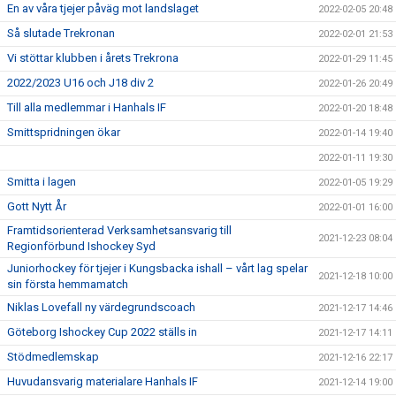
En av våra tjejer påväg mot landslaget
2022-02-05 20:48
Så slutade Trekronan
2022-02-01 21:53
Vi stöttar klubben i årets Trekrona
2022-01-29 11:45
2022/2023 U16 och J18 div 2
2022-01-26 20:49
Till alla medlemmar i Hanhals IF
2022-01-20 18:48
Smittspridningen ökar
2022-01-14 19:40
2022-01-11 19:30
Smitta i lagen
2022-01-05 19:29
Gott Nytt År
2022-01-01 16:00
Framtidsorienterad Verksamhetsansvarig till
2021-12-23 08:04
Regionförbund Ishockey Syd
Juniorhockey för tjejer i Kungsbacka ishall – vårt lag spelar
2021-12-18 10:00
sin första hemmamatch
Niklas Lovefall ny värdegrundscoach
2021-12-17 14:46
Göteborg Ishockey Cup 2022 ställs in
2021-12-17 14:11
Stödmedlemskap
2021-12-16 22:17
Huvudansvarig materialare Hanhals IF
2021-12-14 19:00