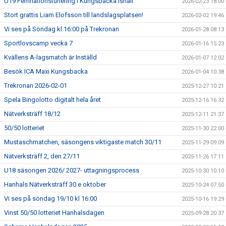
U19 Femnationstunering i Kungsbacka Ishall
2026-02-23 18:00
Stort grattis Liam Elofsson till landslagsplatsen!
2026-02-02 19:46
Vi ses på Söndag kl 16:00 på Trekronan
2026-01-28 08:13
Sportlovscamp vecka 7
2026-01-16 15:23
Kvällens A-lagsmatch är Inställd
2026-01-07 12:02
Besök ICA Maxi Kungsbacka
2026-01-04 10:38
Trekronan 2026-02-01
2025-12-27 10:21
Spela Bingolotto digitalt hela året
2025-12-16 16:32
Nätverksträff 18/12
2025-12-11 21:37
50/50 lotteriet
2025-11-30 22:00
Mustaschmatchen, säsongens viktigaste match 30/11
2025-11-29 09:09
Nätverksträff 2, den 27/11
2025-11-26 17:11
U18 säsongen 2026/ 2027- uttagningsprocess
2025-10-30 10:10
Hanhals Nätverksträff 30.e oktober
2025-10-24 07:50
Vi ses på söndag 19/10 kl 16:00
2025-10-16 19:29
Vinst 50/50 lotteriet Hanhalsdagen
2025-09-28 20:37