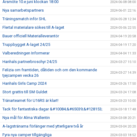
Årsmöte 10.e juni klockan 18:00
2024-06-08 08:00
Nya samarbetspartners
2024-06-01 22:16
Träningsmatch inför SHL
2024-05-28 12:34
Flertal materialare sökes till A-laget
2024-05-06 22:55
Bauer officiell Materialleverantör
2024-04-19 20:58
Truppbygget A-laget 24/25
2024-04-19 17:20
Valberedningen Informerar
2024-04-04 11:33
Hanhals partnerbroschyr 24/25
2024-03-27 15:10
Felizia om framtiden, dåtiden och om den kommande
2024-03-27 14:39
tjejcampen vecka 26
Hanhals Girls Camp 2024
2024-03-26 17:50
Stort grattis till SM Guldet
2024-03-24 17:08
Tränarteamet för U16RS är klart!
2024-03-23 10:00
Tack för fantastiska dagar &#10084;&#65039;&#128153;
2024-03-18 17:48
Nya mål för Alma Wallentin
2024-03-08 20:21
A-lagstränarna förlänger med ytterligare två år
2024-03-04 20:20
Fyra nya camper tillgängliga
2024-03-03 18:52