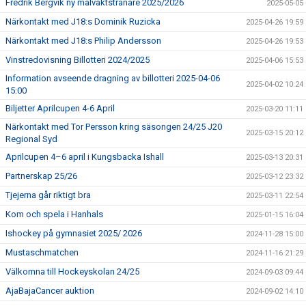
Fredrik Bergvik ny målvaktstränare 2025/2026
2025-05-05
Närkontakt med J18:s Dominik Ruzicka
2025-04-26 19:59
Närkontakt med J18:s Philip Andersson
2025-04-26 19:53
Vinstredovisning Billotteri 2024/2025
2025-04-06 15:53
Information avseende dragning av billotteri 2025-04-06
2025-04-02 10:24
15:00
Biljetter Aprilcupen 4-6 April
2025-03-20 11:11
Närkontakt med Tor Persson kring säsongen 24/25 J20
2025-03-15 20:12
Regional Syd
Aprilcupen 4–6 april i Kungsbacka Ishall
2025-03-13 20:31
Partnerskap 25/26
2025-03-12 23:32
Tjejerna går riktigt bra
2025-03-11 22:54
Kom och spela i Hanhals
2025-01-15 16:04
Ishockey på gymnasiet 2025/ 2026
2024-11-28 15:00
Mustaschmatchen
2024-11-16 21:29
Välkomna till Hockeyskolan 24/25
2024-09-03 09:44
AjaBajaCancer auktion
2024-09-02 14:10