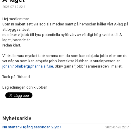
2023-07-19 22:41
CAMPER
Hej medlemmar,
CUPER
Som ni säkert sett via sociala medier samt på hemsidan håller vårt A-lag på
att byggas. Just
CAFÉET
nu söker vi jobb till fyra potentiella nyförvärv av väldigt hög kvalitet till A-
laget, boende är
redan klart.
PARTNERS
Vi skulle vara mycket tacksamma om du som kan erbjuda jobb eller om du
PARTNERBROSCHYR
vet någon som kan erbjuda jobb kontaktar klubben. Kontaktperson är
johan.holmberg@hanhalsif.se,
Skriv gärna ”jobb” i ämnesraden i mailet.
KLUBB 1949
Tack på förhand
TREKRONAN
Lagledningen och klubben
KLUBBEN
BILJETTER
Nyhetsarkiv
Nu startar vi igång säsongen 26/27
2026-07-28 22:51