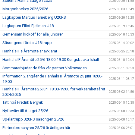
Schema Hanhalsdagen 2025
2025-09-20 11:58
Morgonhockey 2025/2026
2025-09-03 13:49
Lagkapten Marcus Tärneberg U20RS
2025-08-20 13:25
Lagkapten Elliot Fjellman U18
2025-08-19 18:45
Gemensam kickoff för alla juniorer
2025-08-18 16:33
Säsongens första U18 trupp
2025-08-14 00:02
Hanhals IFs Årsmöte är avklarat
2025-06-25 23:18
Hanhals IF Årsmöte 25/6 18:00-19:00 Kungsbacka Ishall
2025-06-18 12:04
Sommarerbjudande från vår partner Volkswagen
2025-06-11 09:53
Information 2 angående Hanhals IF Årsmöte 25 juni 18:00-
2025-06-11 08:17
19:00
Hanhals IF Årsmöte 25 juni 18:00-19:00 för verksamhetsåret
2025-06-02 14:50
2024/2025
Tättinpå Fredrik Bergvik
2025-05-15 10:35
Nyförvärv till A-laget 25/26
2025-05-08 19:33
Spelartrupp J20RS säsongen 25/26
2025-05-08 16:17
Partnerbroschyren 25/26 är äntligen här
2025-05-06 23:01