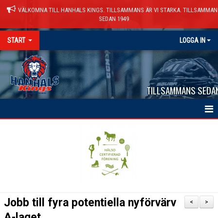
VÄLKOMNA TILL HANHALS KINGS. TILLSAMMANS ÄR VI STARKA. TILLSAMMAN
SEDAN 1949
START
LOGGA IN
TILLSAMMANS SEDA
HEM
NYHETER
VÅRA LAG
KALENDER
Jobb till fyra potentiella nyförvärv
<
>
MATCHER
A-laget