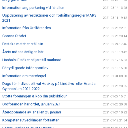
Information ang parkering vid ishallen
2021-03-14 13:28
Uppdatering av restriktioner och förhållningsregler MARS
2021-03-11 19:12
2021
Information från Ordföranden
2021-02-28 22:01
Corona Stödet
2021-02-28 20:14
Enstaka matcher ställs in
2021-02-24 17:46
Årets mössa äntligen här
2021-02-19 19:42
Hanhals IF söker säljare till marknad
2021-02-17 16:33
Förtydligande inför sportlov
2021-02-10 15:30
Information om matchspel
2021-01-31 08:00
Dags för individuellt val Hockey på Lindälvs- eller Aranäs
2021-01-28 20:05
Gymnasium 2021-2022
Stötta föreningen & köp din publikfigur
2021-01-27 15:01
Ordföranden har ordet, januari 2021
2021-01-25 20:58
Återöppnande av ishallen 25 januari
2021-01-24 10:22
Kompetensutvecklingen fortsätter
2021-01-12 21:34