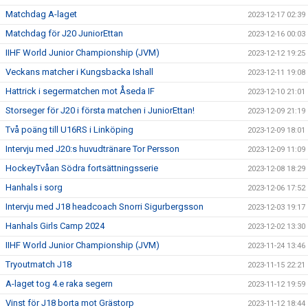
Matchdag A-laget
2023-12-17 02:39
Matchdag för J20 JuniorEttan
2023-12-16 00:03
IIHF World Junior Championship (JVM)
2023-12-12 19:25
Veckans matcher i Kungsbacka Ishall
2023-12-11 19:08
Hattrick i segermatchen mot Åseda IF
2023-12-10 21:01
Storseger för J20 i första matchen i JuniorEttan!
2023-12-09 21:19
Två poäng till U16RS i Linköping
2023-12-09 18:01
Intervju med J20:s huvudtränare Tor Persson
2023-12-09 11:09
HockeyTvåan Södra fortsättningsserie
2023-12-08 18:29
Hanhals i sorg
2023-12-06 17:52
Intervju med J18 headcoach Snorri Sigurbergsson
2023-12-03 19:17
Hanhals Girls Camp 2024
2023-12-02 13:30
IIHF World Junior Championship (JVM)
2023-11-24 13:46
Tryoutmatch J18
2023-11-15 22:21
A-laget tog 4.e raka segern
2023-11-12 19:59
Vinst för J18 borta mot Grästorp
2023-11-12 18:44