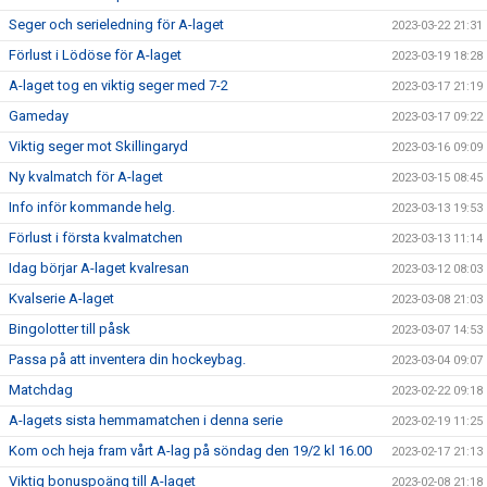
Seger och serieledning för A-laget
2023-03-22 21:31
Förlust i Lödöse för A-laget
2023-03-19 18:28
A-laget tog en viktig seger med 7-2
2023-03-17 21:19
Gameday
2023-03-17 09:22
Viktig seger mot Skillingaryd
2023-03-16 09:09
Ny kvalmatch för A-laget
2023-03-15 08:45
Info inför kommande helg.
2023-03-13 19:53
Förlust i första kvalmatchen
2023-03-13 11:14
Idag börjar A-laget kvalresan
2023-03-12 08:03
Kvalserie A-laget
2023-03-08 21:03
Bingolotter till påsk
2023-03-07 14:53
Passa på att inventera din hockeybag.
2023-03-04 09:07
Matchdag
2023-02-22 09:18
A-lagets sista hemmamatchen i denna serie
2023-02-19 11:25
Kom och heja fram vårt A-lag på söndag den 19/2 kl 16.00
2023-02-17 21:13
Viktig bonuspoäng till A-laget
2023-02-08 21:18