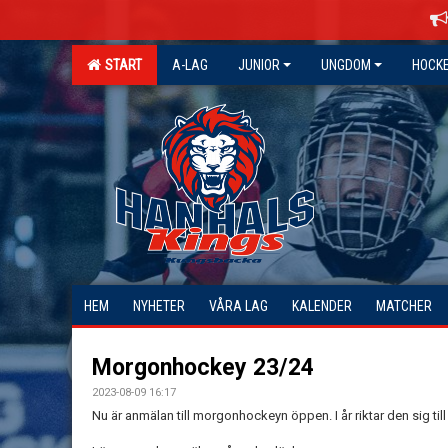
START
A-LAG
JUNIOR
UNGDOM
HOCK
HEM
NYHETER
VÅRA LAG
KALENDER
MATCHER
Morgonhockey 23/24
2023-08-09 16:17
Nu är anmälan till morgonhockeyn öppen. I år riktar den sig ti