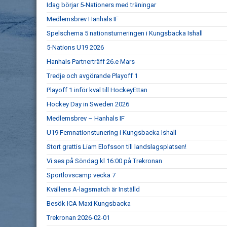
Idag börjar 5-Nationers med träningar
Medlemsbrev Hanhals IF
Spelschema 5 nationsturneringen i Kungsbacka Ishall
5-Nations U19 2026
Hanhals Partnerträff 26.e Mars
Tredje och avgörande Playoff 1
Playoff 1 inför kval till HockeyEttan
Hockey Day in Sweden 2026
Medlemsbrev – Hanhals IF
U19 Femnationstunering i Kungsbacka Ishall
Stort grattis Liam Elofsson till landslagsplatsen!
Vi ses på Söndag kl 16:00 på Trekronan
Sportlovscamp vecka 7
Kvällens A-lagsmatch är Inställd
Besök ICA Maxi Kungsbacka
Trekronan 2026-02-01