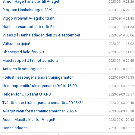
Simon Hagert ansluter till A-laget!
2023-09-19 21:26
Program Hanhalsdagen 23/9
2023-09-16 22:17
Viggo Kronvall A-lagskontrakt
2023-09-14 21:45
Hanhalsresan fortsätter för Einar
2023-09-14 21:33
Vi ses på Hanhalsdagen den 23.e september
2023-09-14 05:06
Välkomna tjejer!
2023-09-11 13:02
Obesegrad helg för J20
2023-09-11 11:07
Matchrapport J18 mot Jonstorp
2023-09-10 20:45
Äntligen är säsongen här
2023-09-10 20:21
Förlust i säsongens andra träningsmatch
2023-09-09 18:33
Hemmapremiär/träningsmatch 9/9 kl 16.00
2023-09-04 18:22
Helgen för U16 samt U16RS
2023-09-03 22:57
Två förluster i träningsmatcherna för J20 23/24
2023-09-03 19:48
A-laget vann första träningsmatchen 23/24
2023-09-03 18:28
Austin Maietta klar för A-laget!
2023-09-01 22:43
Hanhalsdagen
2023-08-30 16:17