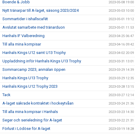
Boende & Jobb
2023-05-08 19:00
Nytt tränarpar till A-laget, säsong 2023/2024
2023-05-03 10:00
Sommartider i ishallscafét
2023-05-01 19:12
Avslutat samarbete med tränarduon
2023-05-01 11:53
Hanhals IF Valberedning
2023-04-25 06:47
Till alla mina kompisar
2023-04-16 09:42
Hanhals Kings U12 samt U13 Trophy
2023-04-02 20:09
Uppladdning inför Hanhals Kings U13 Trophy
2023-03-31 13:01
Sommarcamp 2023, anmälan öppen
2023-03-29 14:39
Hanhals Kings U13 Trophy
2023-03-29 12:35
Hanhals Kings U12 Trophy 2023
2023-03-28 13:15
Tack
2023-03-27 12:14
A-laget säkrade kontraktet i hockeytvåan
2023-03-24 21:36
Till alla mina kompisar i Hanhals
2023-03-23 14:30
Seger och serieledning för A-laget
2023-03-22 21:31
Förlust i Lödöse för A-laget
2023-03-19 18:28