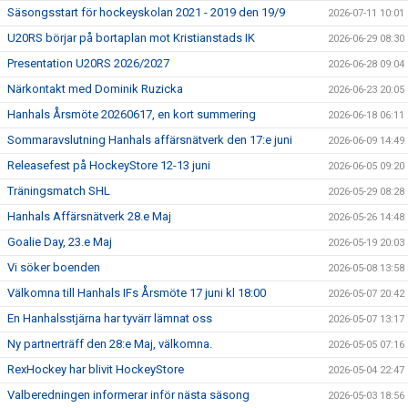
Säsongsstart för hockeyskolan 2021 - 2019 den 19/9
2026-07-11 10:01
U20RS börjar på bortaplan mot Kristianstads IK
2026-06-29 08:30
Presentation U20RS 2026/2027
2026-06-28 09:04
Närkontakt med Dominik Ruzicka
2026-06-23 20:05
Hanhals Årsmöte 20260617, en kort summering
2026-06-18 06:11
Sommaravslutning Hanhals affärsnätverk den 17:e juni
2026-06-09 14:49
Releasefest på HockeyStore 12-13 juni
2026-06-05 09:20
Träningsmatch SHL
2026-05-29 08:28
Hanhals Affärsnätverk 28.e Maj
2026-05-26 14:48
Goalie Day, 23.e Maj
2026-05-19 20:03
Vi söker boenden
2026-05-08 13:58
Välkomna till Hanhals IFs Årsmöte 17 juni kl 18:00
2026-05-07 20:42
En Hanhalsstjärna har tyvärr lämnat oss
2026-05-07 13:17
Ny partnerträff den 28:e Maj, välkomna.
2026-05-05 07:16
RexHockey har blivit HockeyStore
2026-05-04 22:47
Valberedningen informerar inför nästa säsong
2026-05-03 18:56