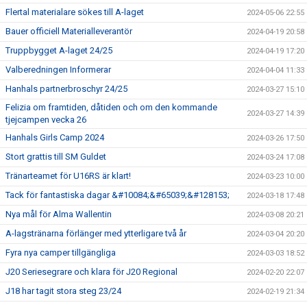
Flertal materialare sökes till A-laget
2024-05-06 22:55
Bauer officiell Materialleverantör
2024-04-19 20:58
Truppbygget A-laget 24/25
2024-04-19 17:20
Valberedningen Informerar
2024-04-04 11:33
Hanhals partnerbroschyr 24/25
2024-03-27 15:10
Felizia om framtiden, dåtiden och om den kommande
2024-03-27 14:39
tjejcampen vecka 26
Hanhals Girls Camp 2024
2024-03-26 17:50
Stort grattis till SM Guldet
2024-03-24 17:08
Tränarteamet för U16RS är klart!
2024-03-23 10:00
Tack för fantastiska dagar &#10084;&#65039;&#128153;
2024-03-18 17:48
Nya mål för Alma Wallentin
2024-03-08 20:21
A-lagstränarna förlänger med ytterligare två år
2024-03-04 20:20
Fyra nya camper tillgängliga
2024-03-03 18:52
J20 Seriesegrare och klara för J20 Regional
2024-02-20 22:07
J18 har tagit stora steg 23/24
2024-02-19 21:34