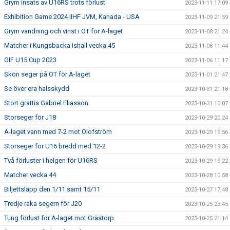
Grym insats av U16RS trots förlust
2023-11-11 17:09
Exhibition Game 2024 IIHF JVM, Kanada - USA
2023-11-09 21:59
Grym vändning och vinst i OT för A-laget
2023-11-08 21:24
Matcher i Kungsbacka Ishall vecka 45
2023-11-08 11:44
GIF U15 Cup 2023
2023-11-06 11:17
Skön seger på OT för A-laget
2023-11-01 21:47
Se över era halsskydd
2023-10-31 21:18
Stort grattis Gabriel Eliasson
2023-10-31 10:07
Storseger för J18
2023-10-29 20:24
A-laget vann med 7-2 mot Olofström
2023-10-29 19:56
Storseger för U16 bredd med 12-2
2023-10-29 19:36
Två förluster i helgen för U16RS
2023-10-29 19:22
Matcher vecka 44
2023-10-28 10:58
Biljettsläpp den 1/11 samt 15/11
2023-10-27 17:48
Tredje raka segern för J20
2023-10-25 23:45
Tung förlust för A-laget mot Grästorp
2023-10-25 21:14