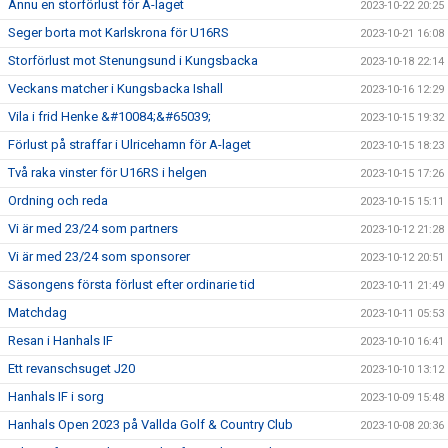
Ännu en storförlust för A-laget
2023-10-22 20:25
Seger borta mot Karlskrona för U16RS
2023-10-21 16:08
Storförlust mot Stenungsund i Kungsbacka
2023-10-18 22:14
Veckans matcher i Kungsbacka Ishall
2023-10-16 12:29
Vila i frid Henke &#10084;&#65039;
2023-10-15 19:32
Förlust på straffar i Ulricehamn för A-laget
2023-10-15 18:23
Två raka vinster för U16RS i helgen
2023-10-15 17:26
Ordning och reda
2023-10-15 15:11
Vi är med 23/24 som partners
2023-10-12 21:28
Vi är med 23/24 som sponsorer
2023-10-12 20:51
Säsongens första förlust efter ordinarie tid
2023-10-11 21:49
Matchdag
2023-10-11 05:53
Resan i Hanhals IF
2023-10-10 16:41
Ett revanschsuget J20
2023-10-10 13:12
Hanhals IF i sorg
2023-10-09 15:48
Hanhals Open 2023 på Vallda Golf & Country Club
2023-10-08 20:36