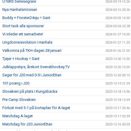
U16RS Seriesegrare
2024-02-19 15:26
Nya Hanhalsmössan
2024-02-16 20:26
Buddy + Fönster24sju = Sant
2024-02-05 14:50
Stort tack alla sponsorer
2024-02-04 22:28
Vi inleder ett samarbete!
2024-01-27 14:05
Ungdomsrevolution i Hanhals
2024-01-27 11:23
Välkomna på TKH-dagen 28 januari
2024-01-26 21:05
Tjejer + Hockey = Sant
2023-12-30 15:35
Julklappstips, årskort Svenskhockey.TV
2023-12-20 12:05
Seger för J20 med 0-9 i JuniorEttan
2023-12-20 00:15
101 poäng i J20
2023-12-19 21:59
Slovakien på plats i Kungsbacka
2023-12-18 15:06
Pre Camp Slovakien
2023-12-18 12:09
Förlust med 5-1 på bortaplan för A-laget
2023-12-17 20:46
Matchdag A-laget
2023-12-17 02:39
Matchdag för J20 JuniorEttan
2023-12-16 00:03