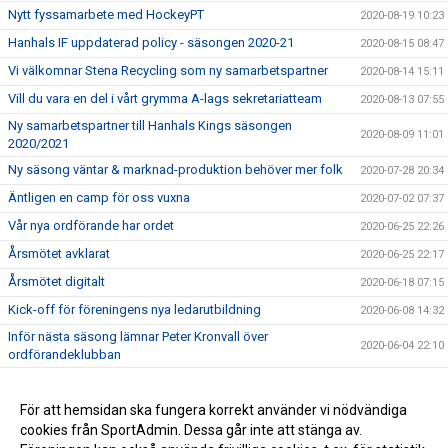
Nytt fyssamarbete med HockeyPT
2020-08-19 10:23
Hanhals IF uppdaterad policy - säsongen 2020-21
2020-08-15 08:47
Vi välkomnar Stena Recycling som ny samarbetspartner
2020-08-14 15:11
Vill du vara en del i vårt grymma A-lags sekretariatteam
2020-08-13 07:55
Ny samarbetspartner till Hanhals Kings säsongen
2020-08-09 11:01
2020/2021
Ny säsong väntar & marknad-produktion behöver mer folk
2020-07-28 20:34
Äntligen en camp för oss vuxna
2020-07-02 07:37
Vår nya ordförande har ordet
2020-06-25 22:26
Årsmötet avklarat
2020-06-25 22:17
Årsmötet digitalt
2020-06-18 07:15
Kick-off för föreningens nya ledarutbildning
2020-06-08 14:32
Inför nästa säsong lämnar Peter Kronvall över
2020-06-04 22:10
ordförandeklubban
Warrior klubbprofil 2020/2021
2020-06-04 21:42
Hanhals Kings sluter avtal med Warrior Hockey
För att hemsidan ska fungera korrekt använder vi nödvändiga
2020-06-01 18:19
cookies från SportAdmin. Dessa går inte att stänga av.
Vi är Hanhals Kings
2020-05-27 14:55