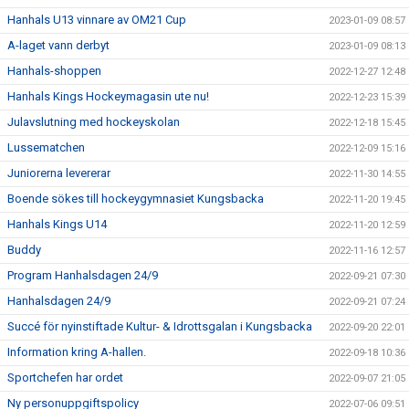
Hanhals U13 vinnare av OM21 Cup
2023-01-09 08:57
A-laget vann derbyt
2023-01-09 08:13
Hanhals-shoppen
2022-12-27 12:48
Hanhals Kings Hockeymagasin ute nu!
2022-12-23 15:39
Julavslutning med hockeyskolan
2022-12-18 15:45
Lussematchen
2022-12-09 15:16
Juniorerna levererar
2022-11-30 14:55
Boende sökes till hockeygymnasiet Kungsbacka
2022-11-20 19:45
Hanhals Kings U14
2022-11-20 12:59
Buddy
2022-11-16 12:57
Program Hanhalsdagen 24/9
2022-09-21 07:30
Hanhalsdagen 24/9
2022-09-21 07:24
Succé för nyinstiftade Kultur- & Idrottsgalan i Kungsbacka
2022-09-20 22:01
Information kring A-hallen.
2022-09-18 10:36
Sportchefen har ordet
2022-09-07 21:05
Ny personuppgiftspolicy
2022-07-06 09:51