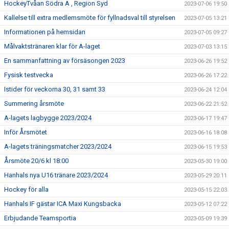
HockeyTvåan Södra A , Region Syd
2023-07-06 19:50
Kallelse till extra medlemsmöte för fyllnadsval till styrelsen
2023-07-05 13:21
Informationen på hemsidan
2023-07-05 09:27
Målvaktstränaren klar för A-laget
2023-07-03 13:15
En sammanfattning av försäsongen 2023
2023-06-26 19:52
Fysisk testvecka
2023-06-26 17:22
Istider för veckorna 30, 31 samt 33
2023-06-24 12:04
Summering årsmöte
2023-06-22 21:52
A-lagets lagbygge 2023/2024
2023-06-17 19:47
Inför Årsmötet
2023-06-16 18:08
A-lagets träningsmatcher 2023/2024
2023-06-15 19:53
Årsmöte 20/6 kl 18:00
2023-05-30 19:00
Hanhals nya U16 tränare 2023/2024
2023-05-29 20:11
Hockey för alla
2023-05-15 22:03
Hanhals IF gästar ICA Maxi Kungsbacka
2023-05-12 07:22
Erbjudande Teamsportia
2023-05-09 19:39