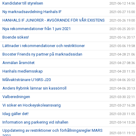
Kandidater till styrelsen
2021-06-12 14:56
Ny marknadsavdelning Hanhals IF
2021-05-27 15:00
HANHALS IF JUNIORER - AVGÖRANDE FÖR VÅR EXISTENS
2021-05-26 19:00
Nya rekommendationer från 1 juni 2021
2021-05-25 20:51
Boende sökes!
2021-05-16 20:17
Lättnader i rekommendationer och restriktioner
2021-05-06 19:58
Booster Friends ny partner på marknadssidan
2021-04-28 21:06
Anmälan årsmötet
2021-04-27 08:36
Hanhals medlemsskap
2021-04-20 11:35
Målvaktstränare U16RS-J20
2021-04-06 20:52
Anders Rybrink lämnar sin kassörroll
2021-04-06 20:13
Valberedningen
2021-03-30 22:11
Vi söker en Hockeyskoleansvarig
2021-03-27 16:28
Idag gäller det!
2021-03-20 11:05
Information ang parkering vid ishallen
2021-03-14 13:28
Uppdatering av restriktioner och förhållningsregler MARS
2021-03-11 19:12
2021