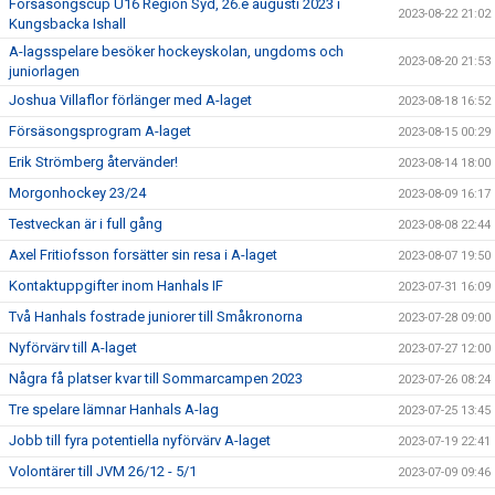
Försäsongscup U16 Region Syd, 26.e augusti 2023 i
2023-08-22 21:02
Kungsbacka Ishall
A-lagsspelare besöker hockeyskolan, ungdoms och
2023-08-20 21:53
juniorlagen
Joshua Villaflor förlänger med A-laget
2023-08-18 16:52
Försäsongsprogram A-laget
2023-08-15 00:29
Erik Strömberg återvänder!
2023-08-14 18:00
Morgonhockey 23/24
2023-08-09 16:17
Testveckan är i full gång
2023-08-08 22:44
Axel Fritiofsson forsätter sin resa i A-laget
2023-08-07 19:50
Kontaktuppgifter inom Hanhals IF
2023-07-31 16:09
Två Hanhals fostrade juniorer till Småkronorna
2023-07-28 09:00
Nyförvärv till A-laget
2023-07-27 12:00
Några få platser kvar till Sommarcampen 2023
2023-07-26 08:24
Tre spelare lämnar Hanhals A-lag
2023-07-25 13:45
Jobb till fyra potentiella nyförvärv A-laget
2023-07-19 22:41
Volontärer till JVM 26/12 - 5/1
2023-07-09 09:46