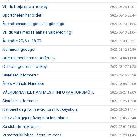
Vill du börja spela hockey!
2022-06-23 12:01
Sportchefen har ordet!
2022-06-15 20:44
Årsmöteshandlingar nu tillgängliga
2022-06-13 21:25
Vill du vara med i Hanhals valberedning!
2022-06-13 21:04
Årsmöte 20/6 kl 18:00
2022-05-30 09:51
Nomineringsdags!
2022-04-12 10:59
Biljetter medlemmar Borås HC
2022-04-04 11:00
Det svänger fort i hockey!
2022-03-17 21:28
Styrelsen informerar
2022-03-16 20:30
Årets Hanhals Handske
2022-03-03 20:00
VÄLKOMNA TILL HANHALS IF INFORMATIONSMÖTE
2022-02-27 19:09
Styrelsen informerar
2022-02-25 19:30
Nationell dag för Tre Kronors Hockeyskola
2022-02-25 14:14
En av våra tjejer påväg mot landslaget
2022-02-05 20:48
Så slutade Trekronan
2022-02-01 21:53
Vi stöttar klubben i årets Trekrona
2022-01-29 11:45