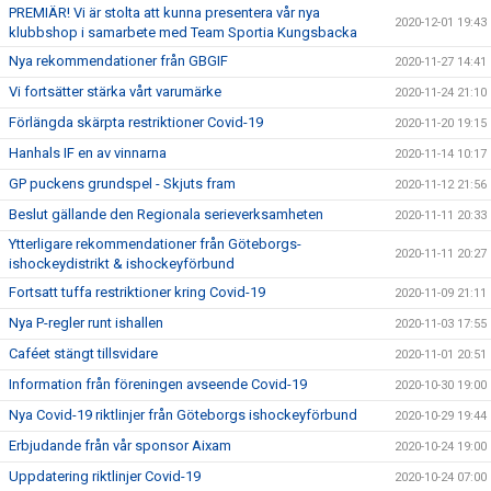
PREMIÄR! Vi är stolta att kunna presentera vår nya
2020-12-01 19:43
klubbshop i samarbete med Team Sportia Kungsbacka
Nya rekommendationer från GBGIF
2020-11-27 14:41
Vi fortsätter stärka vårt varumärke
2020-11-24 21:10
Förlängda skärpta restriktioner Covid-19
2020-11-20 19:15
Hanhals IF en av vinnarna
2020-11-14 10:17
GP puckens grundspel - Skjuts fram
2020-11-12 21:56
Beslut gällande den Regionala serieverksamheten
2020-11-11 20:33
Ytterligare rekommendationer från Göteborgs-
2020-11-11 20:27
ishockeydistrikt & ishockeyförbund
Fortsatt tuffa restriktioner kring Covid-19
2020-11-09 21:11
Nya P-regler runt ishallen
2020-11-03 17:55
Caféet stängt tillsvidare
2020-11-01 20:51
Information från föreningen avseende Covid-19
2020-10-30 19:00
Nya Covid-19 riktlinjer från Göteborgs ishockeyförbund
2020-10-29 19:44
Erbjudande från vår sponsor Aixam
2020-10-24 19:00
Uppdatering riktlinjer Covid-19
2020-10-24 07:00