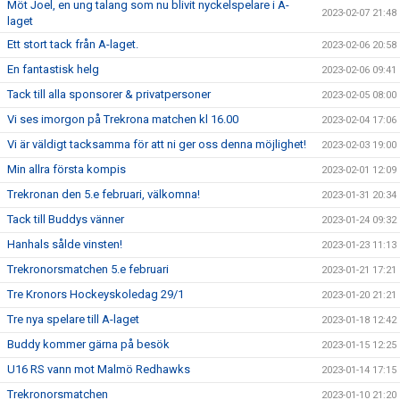
Möt Joel, en ung talang som nu blivit nyckelspelare i A-
2023-02-07 21:48
laget
Ett stort tack från A-laget.
2023-02-06 20:58
En fantastisk helg
2023-02-06 09:41
Tack till alla sponsorer & privatpersoner
2023-02-05 08:00
Vi ses imorgon på Trekrona matchen kl 16.00
2023-02-04 17:06
Vi är väldigt tacksamma för att ni ger oss denna möjlighet!
2023-02-03 19:00
Min allra första kompis
2023-02-01 12:09
Trekronan den 5.e februari, välkomna!
2023-01-31 20:34
Tack till Buddys vänner
2023-01-24 09:32
Hanhals sålde vinsten!
2023-01-23 11:13
Trekronorsmatchen 5.e februari
2023-01-21 17:21
Tre Kronors Hockeyskoledag 29/1
2023-01-20 21:21
Tre nya spelare till A-laget
2023-01-18 12:42
Buddy kommer gärna på besök
2023-01-15 12:25
U16 RS vann mot Malmö Redhawks
2023-01-14 17:15
Trekronorsmatchen
2023-01-10 21:20