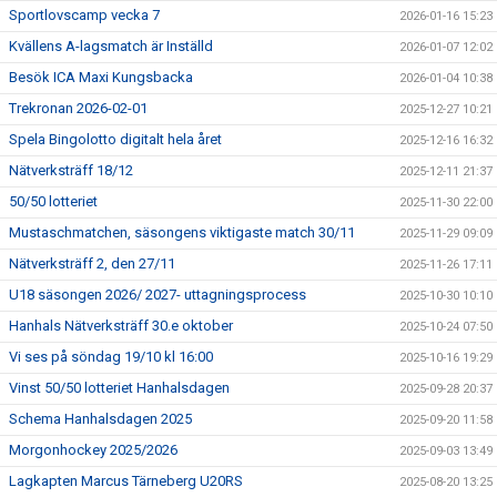
Sportlovscamp vecka 7
2026-01-16 15:23
Kvällens A-lagsmatch är Inställd
2026-01-07 12:02
Besök ICA Maxi Kungsbacka
2026-01-04 10:38
Trekronan 2026-02-01
2025-12-27 10:21
Spela Bingolotto digitalt hela året
2025-12-16 16:32
Nätverksträff 18/12
2025-12-11 21:37
50/50 lotteriet
2025-11-30 22:00
Mustaschmatchen, säsongens viktigaste match 30/11
2025-11-29 09:09
Nätverksträff 2, den 27/11
2025-11-26 17:11
U18 säsongen 2026/ 2027- uttagningsprocess
2025-10-30 10:10
Hanhals Nätverksträff 30.e oktober
2025-10-24 07:50
Vi ses på söndag 19/10 kl 16:00
2025-10-16 19:29
Vinst 50/50 lotteriet Hanhalsdagen
2025-09-28 20:37
Schema Hanhalsdagen 2025
2025-09-20 11:58
Morgonhockey 2025/2026
2025-09-03 13:49
Lagkapten Marcus Tärneberg U20RS
2025-08-20 13:25