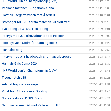
IIHF World Junior Championship (JVM)
2023-12-12 19:25
Veckans matcher i Kungsbacka Ishall
2023-12-11 19:08
Hattrick i segermatchen mot Åseda IF
2023-12-10 21:01
Storseger för J20 i första matchen i JuniorEttan!
2023-12-09 21:19
Två poäng till U16RS i Linköping
2023-12-09 18:01
Intervju med J20:s huvudtränare Tor Persson
2023-12-09 11:09
HockeyTvåan Södra fortsättningsserie
2023-12-08 18:29
Hanhals i sorg
2023-12-06 17:52
Intervju med J18 headcoach Snorri Sigurbergsson
2023-12-03 19:17
Hanhals Girls Camp 2024
2023-12-02 13:30
IIHF World Junior Championship (JVM)
2023-11-24 13:46
Tryoutmatch J18
2023-11-15 22:21
A-laget tog 4.e raka segern
2023-11-12 19:59
Vinst för J18 borta mot Grästorp
2023-11-12 18:44
Stark insats av U16RS i Växjö
2023-11-12 14:28
Skön seger med 9-2 mot Kållered för J20
2023-11-11 23:31