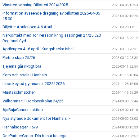
Vinstredovisning Billotteri 2024/2025
2025-04-06 15:53
Information avseende dragning av billotteri 2025-04-06
2025-04-02 10:24
15:00
Biljetter Aprilcupen 4-6 April
2025-03-20 11:11
Närkontakt med Tor Persson kring säsongen 24/25 J20
2025-03-15 20:12
Regional Syd
Aprilcupen 4–6 april i Kungsbacka Ishall
2025-03-13 20:31
Partnerskap 25/26
2025-03-12 23:32
Tjejerna går riktigt bra
2025-03-11 22:54
Kom och spela i Hanhals
2025-01-15 16:04
Ishockey på gymnasiet 2025/ 2026
2024-11-28 15:00
Mustaschmatchen
2024-11-16 21:29
Välkomna till Hockeyskolan 24/25
2024-09-03 09:44
AjaBajaCancer auktion
2024-09-02 14:10
Nya styrande dokument för Hanhals IF
2024-08-30 23:02
Hanhalsdagen 15/9
2024-08-30 13:33
OnePartnerGroup. Din bästa kollega.
2024-08-29 08:57