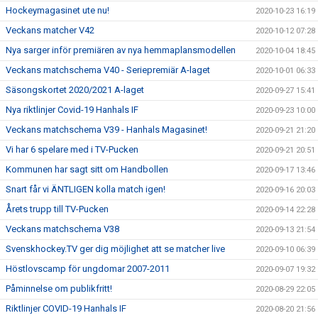
Hockeymagasinet ute nu!
2020-10-23 16:19
Veckans matcher V42
2020-10-12 07:28
Nya sarger inför premiären av nya hemmaplansmodellen
2020-10-04 18:45
Veckans matchschema V40 - Seriepremiär A-laget
2020-10-01 06:33
Säsongskortet 2020/2021 A-laget
2020-09-27 15:41
Nya riktlinjer Covid-19 Hanhals IF
2020-09-23 10:00
Veckans matchschema V39 - Hanhals Magasinet!
2020-09-21 21:20
Vi har 6 spelare med i TV-Pucken
2020-09-21 20:51
Kommunen har sagt sitt om Handbollen
2020-09-17 13:46
Snart får vi ÄNTLIGEN kolla match igen!
2020-09-16 20:03
Årets trupp till TV-Pucken
2020-09-14 22:28
Veckans matchschema V38
2020-09-13 21:54
Svenskhockey.TV ger dig möjlighet att se matcher live
2020-09-10 06:39
Höstlovscamp för ungdomar 2007-2011
2020-09-07 19:32
Påminnelse om publikfritt!
2020-08-29 22:05
Riktlinjer COVID-19 Hanhals IF
2020-08-20 21:56