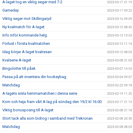
A-laget tog en viktig seger med 7-2
2023-03-17 21:19
Gameday
2023-03-17 09:22
Viktig seger mot Skillingaryd
2023-03-16 09:09
Ny kvalmatch för A-laget
2023-03-15 08:45
Info inför kommande helg.
2023-03-13 19:53
Förlust i första kvalmatchen
2023-03-13 11:14
Idag börjar A-laget kvalresan
2023-03-12 08:03
Kvalserie A-laget
2023-03-08 21:03
Bingolotter till påsk
2023-03-07 14:53
Passa på att inventera din hockeybag.
2023-03-04 09:07
Matchdag
2023-02-22 09:18
A-lagets sista hemmamatchen i denna serie
2023-02-19 11:25
Kom och heja fram vårt A-lag på söndag den 19/2 kl 16.00
2023-02-17 21:13
Viktig bonuspoäng till A-laget
2023-02-08 21:18
Stort tack alla som bidrog i samband med Trekronan
2023-02-08 20:30
Matchdag
2023-02-08 08:03