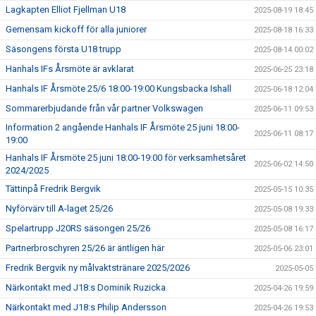
Lagkapten Elliot Fjellman U18
2025-08-19 18:45
Gemensam kickoff för alla juniorer
2025-08-18 16:33
Säsongens första U18 trupp
2025-08-14 00:02
Hanhals IFs Årsmöte är avklarat
2025-06-25 23:18
Hanhals IF Årsmöte 25/6 18:00-19:00 Kungsbacka Ishall
2025-06-18 12:04
Sommarerbjudande från vår partner Volkswagen
2025-06-11 09:53
Information 2 angående Hanhals IF Årsmöte 25 juni 18:00-
2025-06-11 08:17
19:00
Hanhals IF Årsmöte 25 juni 18:00-19:00 för verksamhetsåret
2025-06-02 14:50
2024/2025
Tättinpå Fredrik Bergvik
2025-05-15 10:35
Nyförvärv till A-laget 25/26
2025-05-08 19:33
Spelartrupp J20RS säsongen 25/26
2025-05-08 16:17
Partnerbroschyren 25/26 är äntligen här
2025-05-06 23:01
Fredrik Bergvik ny målvaktstränare 2025/2026
2025-05-05
Närkontakt med J18:s Dominik Ruzicka
2025-04-26 19:59
Närkontakt med J18:s Philip Andersson
2025-04-26 19:53