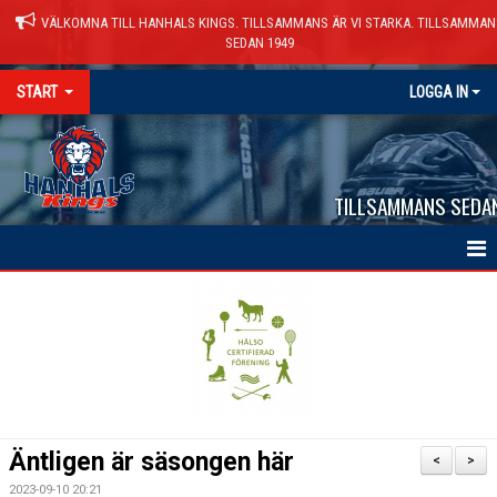
VÄLKOMNA TILL HANHALS KINGS. TILLSAMMANS ÄR VI STARKA. TILLSAMMAN
SEDAN 1949
START
LOGGA IN
TILLSAMMANS SEDA
HEM
NYHETER
VÅRA LAG
KALENDER
Äntligen är säsongen här
<
>
MATCHER
2023-09-10 20:21