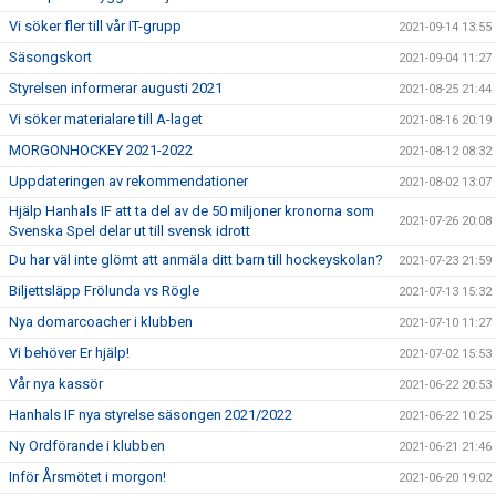
Vi söker fler till vår IT-grupp
2021-09-14 13:55
Säsongskort
2021-09-04 11:27
Styrelsen informerar augusti 2021
2021-08-25 21:44
Vi söker materialare till A-laget
2021-08-16 20:19
MORGONHOCKEY 2021-2022
2021-08-12 08:32
Uppdateringen av rekommendationer
2021-08-02 13:07
Hjälp Hanhals IF att ta del av de 50 miljoner kronorna som
2021-07-26 20:08
Svenska Spel delar ut till svensk idrott
Du har väl inte glömt att anmäla ditt barn till hockeyskolan?
2021-07-23 21:59
Biljettsläpp Frölunda vs Rögle
2021-07-13 15:32
Nya domarcoacher i klubben
2021-07-10 11:27
Vi behöver Er hjälp!
2021-07-02 15:53
Vår nya kassör
2021-06-22 20:53
Hanhals IF nya styrelse säsongen 2021/2022
2021-06-22 10:25
Ny Ordförande i klubben
2021-06-21 21:46
Inför Årsmötet i morgon!
2021-06-20 19:02