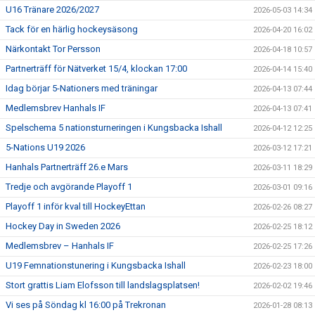
U16 Tränare 2026/2027
2026-05-03 14:34
Tack för en härlig hockeysäsong
2026-04-20 16:02
Närkontakt Tor Persson
2026-04-18 10:57
Partnerträff för Nätverket 15/4, klockan 17:00
2026-04-14 15:40
Idag börjar 5-Nationers med träningar
2026-04-13 07:44
Medlemsbrev Hanhals IF
2026-04-13 07:41
Spelschema 5 nationsturneringen i Kungsbacka Ishall
2026-04-12 12:25
5-Nations U19 2026
2026-03-12 17:21
Hanhals Partnerträff 26.e Mars
2026-03-11 18:29
Tredje och avgörande Playoff 1
2026-03-01 09:16
Playoff 1 inför kval till HockeyEttan
2026-02-26 08:27
Hockey Day in Sweden 2026
2026-02-25 18:12
Medlemsbrev – Hanhals IF
2026-02-25 17:26
U19 Femnationstunering i Kungsbacka Ishall
2026-02-23 18:00
Stort grattis Liam Elofsson till landslagsplatsen!
2026-02-02 19:46
Vi ses på Söndag kl 16:00 på Trekronan
2026-01-28 08:13