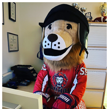
CAMPER
CUPER
CAFÉET
PARTNERS
PARTNERBROSCHYR
KLUBB 1949
TREKRONAN
KLUBBEN
BILJETTER