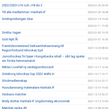
2022/2023 U16 och J18 div 2
2022-01-26 20:49
Till alla medlemmar i Hanhals IF
2022-01-20 18:48
Smittspridningen ökar
2022-01-14 19:40
2022-01-11 19:30
Smitta i lagen
2022-01-05 19:29
Gott Nytt År
2022-01-01 16:00
Framtidsorienterad Verksamhetsansvarig till
2021-12-23 08:04
Regionförbund Ishockey Syd
Juniorhockey för tjejer i Kungsbacka ishall – vårt lag spelar
2021-12-18 10:00
sin första hemmamatch
Niklas Lovefall ny värdegrundscoach
2021-12-17 14:46
Göteborg Ishockey Cup 2022 ställs in
2021-12-17 14:11
Stödmedlemskap
2021-12-16 22:17
Huvudansvarig materialare Hanhals IF
2021-12-14 19:00
Veckans matcher
2021-12-13 20:27
Brixly stöttar Hanhals IF ungdomslag ekonomisk
2021-12-13 19:00
Matcher vecka 49
2021-12-08 20:00