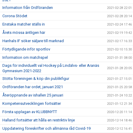
Information från Ordföranden
2021-02-28 22:01
Corona Stödet
2021-02-28 20:14
Enstaka matcher ställs in
2021-02-24 17:46
Årets mössa äntligen här
2021-02-19 19:42
Hanhals IF söker säljare till marknad
2021-02-17 16:33
Förtydligande inför sportlov
2021-02-10 15:30
Information om matchspel
2021-01-31 08:00
Dags för individuellt val Hockey på Lindälvs- eller Aranäs
2021-01-28 20:05
Gymnasium 2021-2022
Stötta föreningen & köp din publikfigur
2021-01-27 15:01
Ordföranden har ordet, januari 2021
2021-01-25 20:58
Återöppnande av ishallen 25 januari
2021-01-24 10:22
Kompetensutvecklingen fortsätter
2021-01-12 21:34
Första upplagan av KLUBBNYTT
2020-12-20 11:14
Halland fortsätter att hålla en restriktiv linje
2020-12-14 18:46
Uppdatering föreskrifter och allmänna råd Covid-19
2020-12-12 16:41