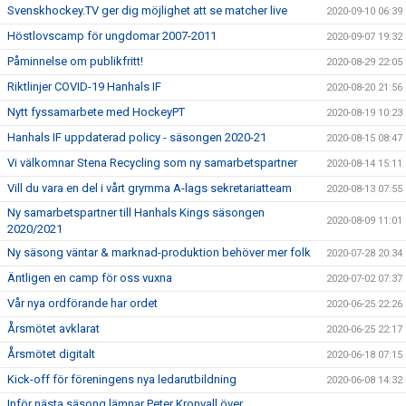
Svenskhockey.TV ger dig möjlighet att se matcher live
2020-09-10 06:39
Höstlovscamp för ungdomar 2007-2011
2020-09-07 19:32
Påminnelse om publikfritt!
2020-08-29 22:05
Riktlinjer COVID-19 Hanhals IF
2020-08-20 21:56
Nytt fyssamarbete med HockeyPT
2020-08-19 10:23
Hanhals IF uppdaterad policy - säsongen 2020-21
2020-08-15 08:47
Vi välkomnar Stena Recycling som ny samarbetspartner
2020-08-14 15:11
Vill du vara en del i vårt grymma A-lags sekretariatteam
2020-08-13 07:55
Ny samarbetspartner till Hanhals Kings säsongen
2020-08-09 11:01
2020/2021
Ny säsong väntar & marknad-produktion behöver mer folk
2020-07-28 20:34
Äntligen en camp för oss vuxna
2020-07-02 07:37
Vår nya ordförande har ordet
2020-06-25 22:26
Årsmötet avklarat
2020-06-25 22:17
Årsmötet digitalt
2020-06-18 07:15
Kick-off för föreningens nya ledarutbildning
2020-06-08 14:32
Inför nästa säsong lämnar Peter Kronvall över