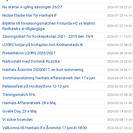
Nu startar vi igång säsongen 26/27
2026-07-28 22:51
Niclas Glader klar för Hanhals IF
2026-07-23 16:14
Biljetter till försäsongsmatchen Frölunda HC vs Malmö
2026-07-22 14:34
Redhawks är tillgängliga
Säsongsstart för hockeyskolan 2021 - 2019 den 19/9
2026-07-11 10:01
U20RS börjar på bortaplan mot Kristianstads IK
2026-06-29 08:30
Presentation U20RS 2026/2027
2026-06-28 09:04
Närkontakt med Dominik Ruzicka
2026-06-23 20:05
Hanhals Årsmöte 20260617, en kort summering
2026-06-18 06:11
Sommaravslutning Hanhals affärsnätverk den 17:e juni
2026-06-09 14:49
Releasefest på HockeyStore 12-13 juni
2026-06-05 09:20
Träningsmatch SHL
2026-05-29 08:28
Hanhals Affärsnätverk 28.e Maj
2026-05-26 14:48
Goalie Day, 23.e Maj
2026-05-19 20:03
Vi söker boenden
2026-05-08 13:58
Välkomna till Hanhals IFs Årsmöte 17 juni kl 18:00
2026-05-07 20:42