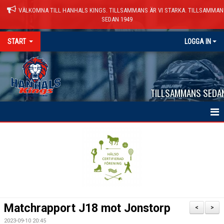
VÄLKOMNA TILL HANHALS KINGS. TILLSAMMANS ÄR VI STARKA. TILLSAMMAN
SEDAN 1949
START
LOGGA IN
TILLSAMMANS SEDA
HEM
NYHETER
VÅRA LAG
KALENDER
Matchrapport J18 mot Jonstorp
<
>
MATCHER
2023-09-10 20:45