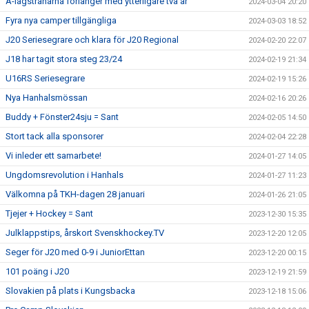
A-lagstränarna förlänger med ytterligare två år
2024-03-04 20:20
Fyra nya camper tillgängliga
2024-03-03 18:52
J20 Seriesegrare och klara för J20 Regional
2024-02-20 22:07
J18 har tagit stora steg 23/24
2024-02-19 21:34
U16RS Seriesegrare
2024-02-19 15:26
Nya Hanhalsmössan
2024-02-16 20:26
Buddy + Fönster24sju = Sant
2024-02-05 14:50
Stort tack alla sponsorer
2024-02-04 22:28
Vi inleder ett samarbete!
2024-01-27 14:05
Ungdomsrevolution i Hanhals
2024-01-27 11:23
Välkomna på TKH-dagen 28 januari
2024-01-26 21:05
Tjejer + Hockey = Sant
2023-12-30 15:35
Julklappstips, årskort Svenskhockey.TV
2023-12-20 12:05
Seger för J20 med 0-9 i JuniorEttan
2023-12-20 00:15
101 poäng i J20
2023-12-19 21:59
Slovakien på plats i Kungsbacka
2023-12-18 15:06