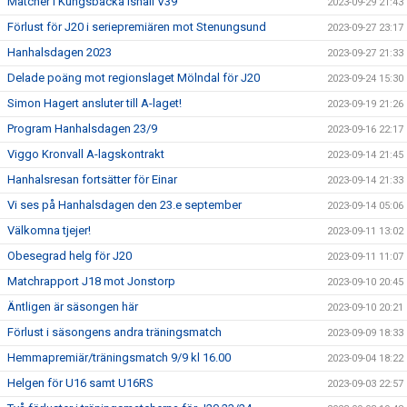
Matcher i Kungsbacka Ishall V39
2023-09-29 21:43
Förlust för J20 i seriepremiären mot Stenungsund
2023-09-27 23:17
Hanhalsdagen 2023
2023-09-27 21:33
Delade poäng mot regionslaget Mölndal för J20
2023-09-24 15:30
Simon Hagert ansluter till A-laget!
2023-09-19 21:26
Program Hanhalsdagen 23/9
2023-09-16 22:17
Viggo Kronvall A-lagskontrakt
2023-09-14 21:45
Hanhalsresan fortsätter för Einar
2023-09-14 21:33
Vi ses på Hanhalsdagen den 23.e september
2023-09-14 05:06
Välkomna tjejer!
2023-09-11 13:02
Obesegrad helg för J20
2023-09-11 11:07
Matchrapport J18 mot Jonstorp
2023-09-10 20:45
Äntligen är säsongen här
2023-09-10 20:21
Förlust i säsongens andra träningsmatch
2023-09-09 18:33
Hemmapremiär/träningsmatch 9/9 kl 16.00
2023-09-04 18:22
Helgen för U16 samt U16RS
2023-09-03 22:57