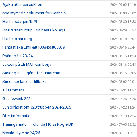
AjaBajaCancer auktion
2024-09-02 14:10
Nya styrande dokument för Hanhals IF
2024-08-30 23:02
Hanhalsdagen 15/9
2024-08-30 13:33
OnePartnerGroup. Din bästa kollega.
2024-08-29 08:57
Hanhals har sorg
2024-08-18 20:07
Fantastiska Emil &#10084;&#65039;
2024-08-16 23:44
Poängbäst 23/24
2024-08-16 11:23
Jakten på LE MAT kan börja
2024-08-16 00:43
Säsongen är igång för juniorerna
2024-08-15 03:05
Succéspelaren är tillbaka
2024-08-02 09:01
Tillsammans
2024-07-31 11:57
Goalieweek 2024
2024-07-26 08:25
Juniorrådet om J20 truppen 2024/2025
2024-07-22 11:24
Biljettinformation
2024-07-10 12:24
Träningsmatch Frölunda HC vs Rögle BK
2024-07-03 22:32
Nyvald styrelse 24/25
2024-06-11 10:11