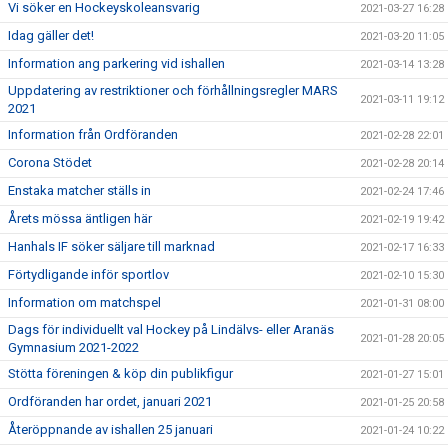
Vi söker en Hockeyskoleansvarig
2021-03-27 16:28
Idag gäller det!
2021-03-20 11:05
Information ang parkering vid ishallen
2021-03-14 13:28
Uppdatering av restriktioner och förhållningsregler MARS
2021-03-11 19:12
2021
Information från Ordföranden
2021-02-28 22:01
Corona Stödet
2021-02-28 20:14
Enstaka matcher ställs in
2021-02-24 17:46
Årets mössa äntligen här
2021-02-19 19:42
Hanhals IF söker säljare till marknad
2021-02-17 16:33
Förtydligande inför sportlov
2021-02-10 15:30
Information om matchspel
2021-01-31 08:00
Dags för individuellt val Hockey på Lindälvs- eller Aranäs
2021-01-28 20:05
Gymnasium 2021-2022
Stötta föreningen & köp din publikfigur
2021-01-27 15:01
Ordföranden har ordet, januari 2021
2021-01-25 20:58
Återöppnande av ishallen 25 januari
2021-01-24 10:22