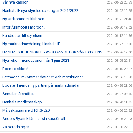
Vår nya kassör
2021-06-22 20:53
Hanhals IF nya styrelse säsongen 2021/2022
2021-06-22 10:25
Ny Ordförande i klubben
2021-06-21 21:46
Inför Årsmötet i morgon!
2021-06-20 19:02
Kandidater till styrelsen
2021-06-12 14:56
Ny marknadsavdelning Hanhals IF
2021-05-27 15:00
HANHALS IF JUNIORER - AVGÖRANDE FÖR VÅR EXISTENS
2021-05-26 19:00
Nya rekommendationer från 1 juni 2021
2021-05-25 20:51
Boende sökes!
2021-05-16 20:17
Lättnader i rekommendationer och restriktioner
2021-05-06 19:58
Booster Friends ny partner på marknadssidan
2021-04-28 21:06
Anmälan årsmötet
2021-04-27 08:36
Hanhals medlemsskap
2021-04-20 11:35
Målvaktstränare U16RS-J20
2021-04-06 20:52
Anders Rybrink lämnar sin kassörroll
2021-04-06 20:13
Valberedningen
2021-03-30 22:11