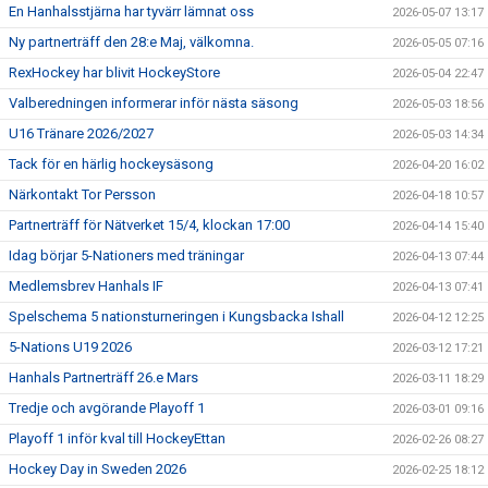
En Hanhalsstjärna har tyvärr lämnat oss
2026-05-07 13:17
Ny partnerträff den 28:e Maj, välkomna.
2026-05-05 07:16
RexHockey har blivit HockeyStore
2026-05-04 22:47
Valberedningen informerar inför nästa säsong
2026-05-03 18:56
U16 Tränare 2026/2027
2026-05-03 14:34
Tack för en härlig hockeysäsong
2026-04-20 16:02
Närkontakt Tor Persson
2026-04-18 10:57
Partnerträff för Nätverket 15/4, klockan 17:00
2026-04-14 15:40
Idag börjar 5-Nationers med träningar
2026-04-13 07:44
Medlemsbrev Hanhals IF
2026-04-13 07:41
Spelschema 5 nationsturneringen i Kungsbacka Ishall
2026-04-12 12:25
5-Nations U19 2026
2026-03-12 17:21
Hanhals Partnerträff 26.e Mars
2026-03-11 18:29
Tredje och avgörande Playoff 1
2026-03-01 09:16
Playoff 1 inför kval till HockeyEttan
2026-02-26 08:27
Hockey Day in Sweden 2026
2026-02-25 18:12