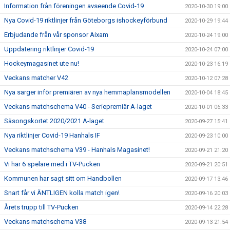
Information från föreningen avseende Covid-19
2020-10-30 19:00
Nya Covid-19 riktlinjer från Göteborgs ishockeyförbund
2020-10-29 19:44
Erbjudande från vår sponsor Aixam
2020-10-24 19:00
Uppdatering riktlinjer Covid-19
2020-10-24 07:00
Hockeymagasinet ute nu!
2020-10-23 16:19
Veckans matcher V42
2020-10-12 07:28
Nya sarger inför premiären av nya hemmaplansmodellen
2020-10-04 18:45
Veckans matchschema V40 - Seriepremiär A-laget
2020-10-01 06:33
Säsongskortet 2020/2021 A-laget
2020-09-27 15:41
Nya riktlinjer Covid-19 Hanhals IF
2020-09-23 10:00
Veckans matchschema V39 - Hanhals Magasinet!
2020-09-21 21:20
Vi har 6 spelare med i TV-Pucken
2020-09-21 20:51
Kommunen har sagt sitt om Handbollen
2020-09-17 13:46
Snart får vi ÄNTLIGEN kolla match igen!
2020-09-16 20:03
Årets trupp till TV-Pucken
2020-09-14 22:28
Veckans matchschema V38
2020-09-13 21:54