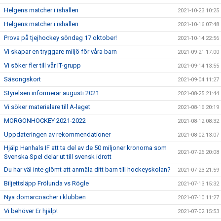
Helgens matcher i ishallen
2021-10-23 10:25
Helgens matcher i ishallen
2021-10-16 07:48
Prova på tjejhockey söndag 17 oktober!
2021-10-14 22:56
Vi skapar en tryggare miljö för våra barn
2021-09-21 17:00
Vi söker fler till vår IT-grupp
2021-09-14 13:55
Säsongskort
2021-09-04 11:27
Styrelsen informerar augusti 2021
2021-08-25 21:44
Vi söker materialare till A-laget
2021-08-16 20:19
MORGONHOCKEY 2021-2022
2021-08-12 08:32
Uppdateringen av rekommendationer
2021-08-02 13:07
Hjälp Hanhals IF att ta del av de 50 miljoner kronorna som
2021-07-26 20:08
Svenska Spel delar ut till svensk idrott
Du har väl inte glömt att anmäla ditt barn till hockeyskolan?
2021-07-23 21:59
Biljettsläpp Frölunda vs Rögle
2021-07-13 15:32
Nya domarcoacher i klubben
2021-07-10 11:27
Vi behöver Er hjälp!
2021-07-02 15:53