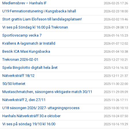
Medlemsbrev – Hanhals IF
2026-02-25 17:26
U19 Femnationstunering i Kungsbacka Ishall
2026-02-23 18:00
Stort grattis Liam Elofsson till landslagsplatsen!
2026-02-02 19:46
Vi ses på Söndag kl 16:00 på Trekronan
2026-01-28 08:13
Sportlovscamp vecka 7
2026-01-16 15:23
Kvällens A-lagsmatch är Inställd
2026-01-07 12:02
Besök ICA Maxi Kungsbacka
2026-01-04 10:38
Trekronan 2026-02-01
2025-12-27 10:21
Spela Bingolotto digitalt hela året
2025-12-16 16:32
Nätverksträff 18/12
2025-12-11 21:37
50/50 lotteriet
2025-11-30 22:00
Mustaschmatchen, säsongens viktigaste match 30/11
2025-11-29 09:09
Nätverksträff 2, den 27/11
2025-11-26 17:11
U18 säsongen 2026/ 2027- uttagningsprocess
2025-10-30 10:10
Hanhals Nätverksträff 30.e oktober
2025-10-24 07:50
Vi ses på söndag 19/10 kl 16:00
2025-10-16 19:29