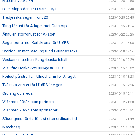
Matcher vecka 44
2023-10-28 10:58
Biljettsläpp den 1/11 samt 15/11
2023-10-27 17:48
Tredje raka segern för J20
2023-10-25 23:45
Tung förlust för A-laget mot Grästorp
2023-10-25 21:14
Ännu en storförlust för A-laget
2023-10-22 20:25
Seger borta mot Karlskrona för U16RS
2023-10-21 16:08
Storförlust mot Stenungsund i Kungsbacka
2023-10-18 22:14
Veckans matcher i Kungsbacka Ishall
2023-10-16 12:29
Vila i frid Henke &#10084;&#65039;
2023-10-15 19:32
Förlust på straffar i Ulricehamn för A-laget
2023-10-15 18:23
Två raka vinster för U16RS i helgen
2023-10-15 17:26
Ordning och reda
2023-10-15 15:11
Vi är med 23/24 som partners
2023-10-12 21:28
Vi är med 23/24 som sponsorer
2023-10-12 20:51
Säsongens första förlust efter ordinarie tid
2023-10-11 21:49
Matchdag
2023-10-11 05:53