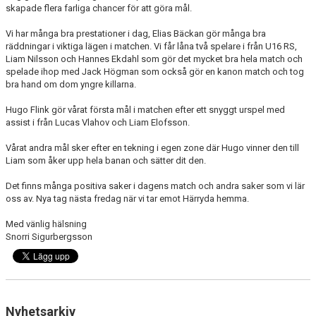
skapade flera farliga chancer för att göra mål.
Vi har många bra prestationer i dag, Elias Bäckan gör många bra
räddningar i viktiga lägen i matchen. Vi får låna två spelare i från U16 RS,
Liam Nilsson och Hannes Ekdahl som gör det mycket bra hela match och
spelade ihop med Jack Högman som också gör en kanon match och tog
bra hand om dom yngre killarna.
Hugo Flink gör vårat första mål i matchen efter ett snyggt urspel med
assist i från Lucas Vlahov och Liam Elofsson.
Vårat andra mål sker efter en tekning i egen zone där Hugo vinner den till
Liam som åker upp hela banan och sätter dit den.
Det finns många positiva saker i dagens match och andra saker som vi lär
oss av. Nya tag nästa fredag när vi tar emot Härryda hemma.
Med vänlig hälsning
Snorri Sigurbergsson
Nyhetsarkiv