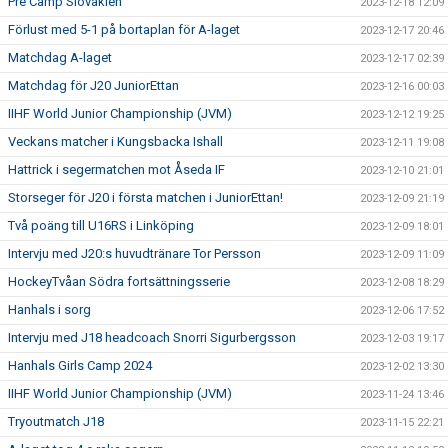
Pre Camp Slovakien
2023-12-18 12:09
Förlust med 5-1 på bortaplan för A-laget
2023-12-17 20:46
Matchdag A-laget
2023-12-17 02:39
Matchdag för J20 JuniorEttan
2023-12-16 00:03
IIHF World Junior Championship (JVM)
2023-12-12 19:25
Veckans matcher i Kungsbacka Ishall
2023-12-11 19:08
Hattrick i segermatchen mot Åseda IF
2023-12-10 21:01
Storseger för J20 i första matchen i JuniorEttan!
2023-12-09 21:19
Två poäng till U16RS i Linköping
2023-12-09 18:01
Intervju med J20:s huvudtränare Tor Persson
2023-12-09 11:09
HockeyTvåan Södra fortsättningsserie
2023-12-08 18:29
Hanhals i sorg
2023-12-06 17:52
Intervju med J18 headcoach Snorri Sigurbergsson
2023-12-03 19:17
Hanhals Girls Camp 2024
2023-12-02 13:30
IIHF World Junior Championship (JVM)
2023-11-24 13:46
Tryoutmatch J18
2023-11-15 22:21