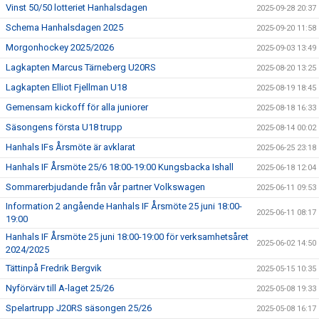
Vinst 50/50 lotteriet Hanhalsdagen
2025-09-28 20:37
Schema Hanhalsdagen 2025
2025-09-20 11:58
Morgonhockey 2025/2026
2025-09-03 13:49
Lagkapten Marcus Tärneberg U20RS
2025-08-20 13:25
Lagkapten Elliot Fjellman U18
2025-08-19 18:45
Gemensam kickoff för alla juniorer
2025-08-18 16:33
Säsongens första U18 trupp
2025-08-14 00:02
Hanhals IFs Årsmöte är avklarat
2025-06-25 23:18
Hanhals IF Årsmöte 25/6 18:00-19:00 Kungsbacka Ishall
2025-06-18 12:04
Sommarerbjudande från vår partner Volkswagen
2025-06-11 09:53
Information 2 angående Hanhals IF Årsmöte 25 juni 18:00-
2025-06-11 08:17
19:00
Hanhals IF Årsmöte 25 juni 18:00-19:00 för verksamhetsåret
2025-06-02 14:50
2024/2025
Tättinpå Fredrik Bergvik
2025-05-15 10:35
Nyförvärv till A-laget 25/26
2025-05-08 19:33
Spelartrupp J20RS säsongen 25/26
2025-05-08 16:17