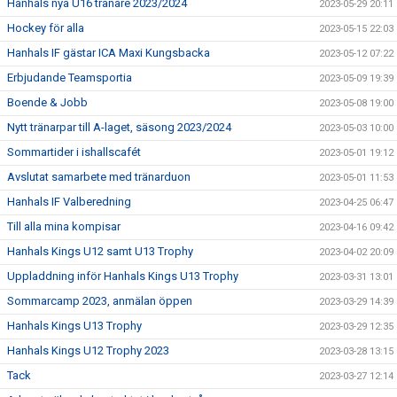
Hanhals nya U16 tränare 2023/2024
2023-05-29 20:11
Hockey för alla
2023-05-15 22:03
Hanhals IF gästar ICA Maxi Kungsbacka
2023-05-12 07:22
Erbjudande Teamsportia
2023-05-09 19:39
Boende & Jobb
2023-05-08 19:00
Nytt tränarpar till A-laget, säsong 2023/2024
2023-05-03 10:00
Sommartider i ishallscafét
2023-05-01 19:12
Avslutat samarbete med tränarduon
2023-05-01 11:53
Hanhals IF Valberedning
2023-04-25 06:47
Till alla mina kompisar
2023-04-16 09:42
Hanhals Kings U12 samt U13 Trophy
2023-04-02 20:09
Uppladdning inför Hanhals Kings U13 Trophy
2023-03-31 13:01
Sommarcamp 2023, anmälan öppen
2023-03-29 14:39
Hanhals Kings U13 Trophy
2023-03-29 12:35
Hanhals Kings U12 Trophy 2023
2023-03-28 13:15
Tack
2023-03-27 12:14