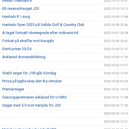
Resan i Hanhals IF
2023-10-10 16:41
Ett revanschsuget J20
2023-10-10 13:12
Hanhals IF i sorg
2023-10-09 15:48
Hanhals Open 2023 på Vallda Golf & Country Club
2023-10-08 20:36
A-laget fortsatt obesegrade efter ordinarie tid
2023-10-07 20:28
Förlust på straffar mot Kungälv
2023-10-04 22:41
Entrè priser 23/24
2023-10-03 21:47
Avklarad domarutbildning
2023-10-03 11:39
2023-10-02 19:37
Stabil seger för J18 igår Söndag
2023-10-02 13:35
Prova på tjejhockey den 8.e oktober
2023-10-02 09:34
Premiärseger
2023-10-01 19:10
Säsongspremiären avklarad för U16RS
2023-10-01 17:38
Seger med 5-3 mot Härryda för J20
2023-09-30 17:20
2023-09-30 13:10
2023-09-30 12:51