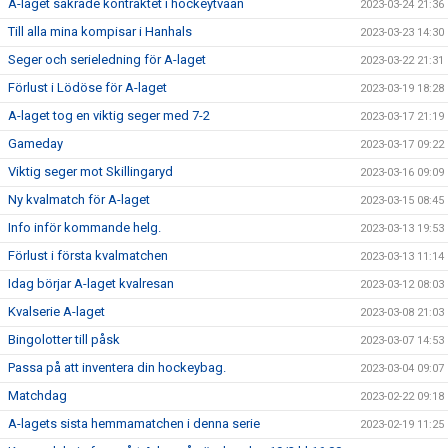
A-laget säkrade kontraktet i hockeytvåan
2023-03-24 21:36
Till alla mina kompisar i Hanhals
2023-03-23 14:30
Seger och serieledning för A-laget
2023-03-22 21:31
Förlust i Lödöse för A-laget
2023-03-19 18:28
A-laget tog en viktig seger med 7-2
2023-03-17 21:19
Gameday
2023-03-17 09:22
Viktig seger mot Skillingaryd
2023-03-16 09:09
Ny kvalmatch för A-laget
2023-03-15 08:45
Info inför kommande helg.
2023-03-13 19:53
Förlust i första kvalmatchen
2023-03-13 11:14
Idag börjar A-laget kvalresan
2023-03-12 08:03
Kvalserie A-laget
2023-03-08 21:03
Bingolotter till påsk
2023-03-07 14:53
Passa på att inventera din hockeybag.
2023-03-04 09:07
Matchdag
2023-02-22 09:18
A-lagets sista hemmamatchen i denna serie
2023-02-19 11:25