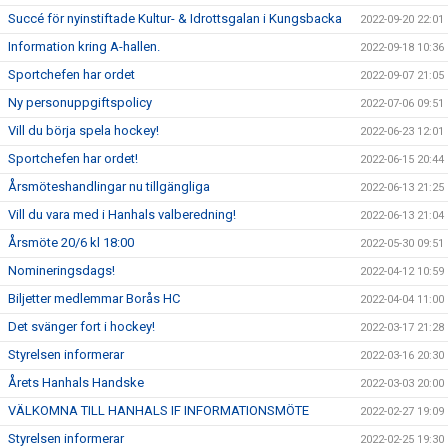
Succé för nyinstiftade Kultur- & Idrottsgalan i Kungsbacka
2022-09-20 22:01
Information kring A-hallen.
2022-09-18 10:36
Sportchefen har ordet
2022-09-07 21:05
Ny personuppgiftspolicy
2022-07-06 09:51
Vill du börja spela hockey!
2022-06-23 12:01
Sportchefen har ordet!
2022-06-15 20:44
Årsmöteshandlingar nu tillgängliga
2022-06-13 21:25
Vill du vara med i Hanhals valberedning!
2022-06-13 21:04
Årsmöte 20/6 kl 18:00
2022-05-30 09:51
Nomineringsdags!
2022-04-12 10:59
Biljetter medlemmar Borås HC
2022-04-04 11:00
Det svänger fort i hockey!
2022-03-17 21:28
Styrelsen informerar
2022-03-16 20:30
Årets Hanhals Handske
2022-03-03 20:00
VÄLKOMNA TILL HANHALS IF INFORMATIONSMÖTE
2022-02-27 19:09
Styrelsen informerar
2022-02-25 19:30