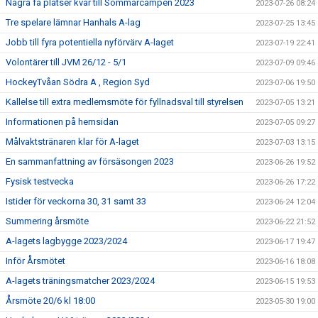
Några få platser kvar till Sommarcampen 2023
2023-07-26 08:24
Tre spelare lämnar Hanhals A-lag
2023-07-25 13:45
Jobb till fyra potentiella nyförvärv A-laget
2023-07-19 22:41
Volontärer till JVM 26/12 - 5/1
2023-07-09 09:46
HockeyTvåan Södra A , Region Syd
2023-07-06 19:50
Kallelse till extra medlemsmöte för fyllnadsval till styrelsen
2023-07-05 13:21
Informationen på hemsidan
2023-07-05 09:27
Målvaktstränaren klar för A-laget
2023-07-03 13:15
En sammanfattning av försäsongen 2023
2023-06-26 19:52
Fysisk testvecka
2023-06-26 17:22
Istider för veckorna 30, 31 samt 33
2023-06-24 12:04
Summering årsmöte
2023-06-22 21:52
A-lagets lagbygge 2023/2024
2023-06-17 19:47
Inför Årsmötet
2023-06-16 18:08
A-lagets träningsmatcher 2023/2024
2023-06-15 19:53
Årsmöte 20/6 kl 18:00
2023-05-30 19:00