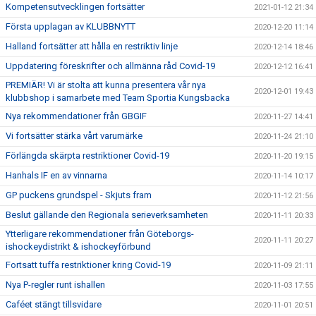
Kompetensutvecklingen fortsätter
2021-01-12 21:34
Första upplagan av KLUBBNYTT
2020-12-20 11:14
Halland fortsätter att hålla en restriktiv linje
2020-12-14 18:46
Uppdatering föreskrifter och allmänna råd Covid-19
2020-12-12 16:41
PREMIÄR! Vi är stolta att kunna presentera vår nya
2020-12-01 19:43
klubbshop i samarbete med Team Sportia Kungsbacka
Nya rekommendationer från GBGIF
2020-11-27 14:41
Vi fortsätter stärka vårt varumärke
2020-11-24 21:10
Förlängda skärpta restriktioner Covid-19
2020-11-20 19:15
Hanhals IF en av vinnarna
2020-11-14 10:17
GP puckens grundspel - Skjuts fram
2020-11-12 21:56
Beslut gällande den Regionala serieverksamheten
2020-11-11 20:33
Ytterligare rekommendationer från Göteborgs-
2020-11-11 20:27
ishockeydistrikt & ishockeyförbund
Fortsatt tuffa restriktioner kring Covid-19
2020-11-09 21:11
Nya P-regler runt ishallen
2020-11-03 17:55
Caféet stängt tillsvidare
2020-11-01 20:51