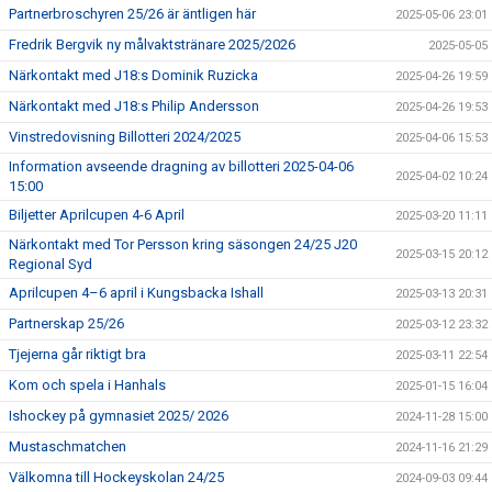
Partnerbroschyren 25/26 är äntligen här
2025-05-06 23:01
Fredrik Bergvik ny målvaktstränare 2025/2026
2025-05-05
Närkontakt med J18:s Dominik Ruzicka
2025-04-26 19:59
Närkontakt med J18:s Philip Andersson
2025-04-26 19:53
Vinstredovisning Billotteri 2024/2025
2025-04-06 15:53
Information avseende dragning av billotteri 2025-04-06
2025-04-02 10:24
15:00
Biljetter Aprilcupen 4-6 April
2025-03-20 11:11
Närkontakt med Tor Persson kring säsongen 24/25 J20
2025-03-15 20:12
Regional Syd
Aprilcupen 4–6 april i Kungsbacka Ishall
2025-03-13 20:31
Partnerskap 25/26
2025-03-12 23:32
Tjejerna går riktigt bra
2025-03-11 22:54
Kom och spela i Hanhals
2025-01-15 16:04
Ishockey på gymnasiet 2025/ 2026
2024-11-28 15:00
Mustaschmatchen
2024-11-16 21:29
Välkomna till Hockeyskolan 24/25
2024-09-03 09:44