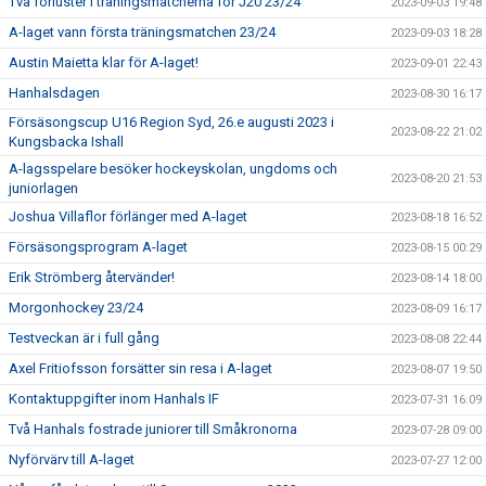
Två förluster i träningsmatcherna för J20 23/24
2023-09-03 19:48
A-laget vann första träningsmatchen 23/24
2023-09-03 18:28
Austin Maietta klar för A-laget!
2023-09-01 22:43
Hanhalsdagen
2023-08-30 16:17
Försäsongscup U16 Region Syd, 26.e augusti 2023 i
2023-08-22 21:02
Kungsbacka Ishall
A-lagsspelare besöker hockeyskolan, ungdoms och
2023-08-20 21:53
juniorlagen
Joshua Villaflor förlänger med A-laget
2023-08-18 16:52
Försäsongsprogram A-laget
2023-08-15 00:29
Erik Strömberg återvänder!
2023-08-14 18:00
Morgonhockey 23/24
2023-08-09 16:17
Testveckan är i full gång
2023-08-08 22:44
Axel Fritiofsson forsätter sin resa i A-laget
2023-08-07 19:50
Kontaktuppgifter inom Hanhals IF
2023-07-31 16:09
Två Hanhals fostrade juniorer till Småkronorna
2023-07-28 09:00
Nyförvärv till A-laget
2023-07-27 12:00