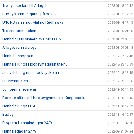
Tre nya spelare till A-laget
2023-01-18 12:42
Buddy kommer gärna på besök
2023-01-15 12:25
U16 RS vann mot Malmö Redhawks
2023-01-14 17:15
Trekronorsmatchen
2023-01-10 21:20
Hanhals U13 vinnare av OM21 Cup
2023-01-09 08:57
A-laget vann derbyt
2023-01-09 08:13
Hanhals-shoppen
2022-12-27 12:48
Hanhals Kings Hockeymagasin ute nu!
2022-12-23 15:39
Julavslutning med hockeyskolan
2022-12-18 15:45
Lussematchen
2022-12-09 15:16
Juniorerna levererar
2022-11-30 14:55
Boende sökes till hockeygymnasiet Kungsbacka
2022-11-20 19:45
Hanhals Kings U14
2022-11-20 12:59
Buddy
2022-11-16 12:57
Program Hanhalsdagen 24/9
2022-09-21 07:30
Hanhalsdagen 24/9
2022-09-21 07:24