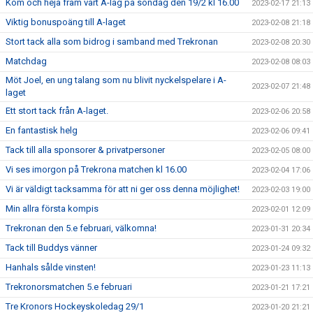
Kom och heja fram vårt A-lag på söndag den 19/2 kl 16.00
2023-02-17 21:13
Viktig bonuspoäng till A-laget
2023-02-08 21:18
Stort tack alla som bidrog i samband med Trekronan
2023-02-08 20:30
Matchdag
2023-02-08 08:03
Möt Joel, en ung talang som nu blivit nyckelspelare i A-
2023-02-07 21:48
laget
Ett stort tack från A-laget.
2023-02-06 20:58
En fantastisk helg
2023-02-06 09:41
Tack till alla sponsorer & privatpersoner
2023-02-05 08:00
Vi ses imorgon på Trekrona matchen kl 16.00
2023-02-04 17:06
Vi är väldigt tacksamma för att ni ger oss denna möjlighet!
2023-02-03 19:00
Min allra första kompis
2023-02-01 12:09
Trekronan den 5.e februari, välkomna!
2023-01-31 20:34
Tack till Buddys vänner
2023-01-24 09:32
Hanhals sålde vinsten!
2023-01-23 11:13
Trekronorsmatchen 5.e februari
2023-01-21 17:21
Tre Kronors Hockeyskoledag 29/1
2023-01-20 21:21