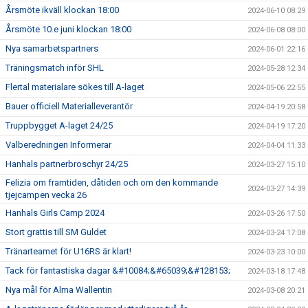
Årsmöte ikväll klockan 18:00
2024-06-10 08:29
Årsmöte 10.e juni klockan 18:00
2024-06-08 08:00
Nya samarbetspartners
2024-06-01 22:16
Träningsmatch inför SHL
2024-05-28 12:34
Flertal materialare sökes till A-laget
2024-05-06 22:55
Bauer officiell Materialleverantör
2024-04-19 20:58
Truppbygget A-laget 24/25
2024-04-19 17:20
Valberedningen Informerar
2024-04-04 11:33
Hanhals partnerbroschyr 24/25
2024-03-27 15:10
Felizia om framtiden, dåtiden och om den kommande
2024-03-27 14:39
tjejcampen vecka 26
Hanhals Girls Camp 2024
2024-03-26 17:50
Stort grattis till SM Guldet
2024-03-24 17:08
Tränarteamet för U16RS är klart!
2024-03-23 10:00
Tack för fantastiska dagar &#10084;&#65039;&#128153;
2024-03-18 17:48
Nya mål för Alma Wallentin
2024-03-08 20:21