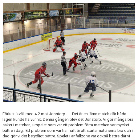
CAMPER
CUPER
CAFÉET
PARTNERS
PARTNERBROSCHYR
KLUBB 1949
TREKRONAN
KLUBBEN
Förlust ikväll med 4-2 mot Jonstorp. Det är en jämn match där båda
BILJETTER
lagen kunde ha vunnit. Denna gången blev det Jonstorp. Vi gör många bra
saker i matchen, urspelet som var ett problem förra matchen var mycket
bättre i dag. Ett problem som var har haft är att starta matcherna bra och i
dag gör vi det betydligt bättre. Spelet i anfallzone var också bättre där vi