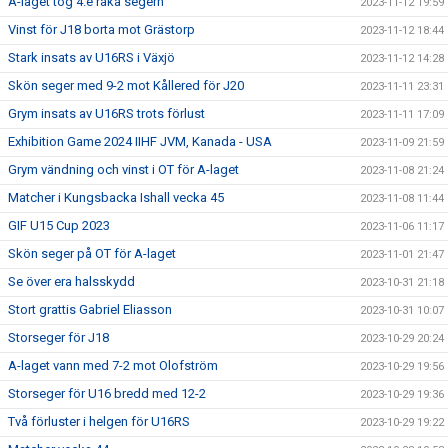
A-laget tog 4.e raka segern
2023-11-12 19:59
Vinst för J18 borta mot Grästorp
2023-11-12 18:44
Stark insats av U16RS i Växjö
2023-11-12 14:28
Skön seger med 9-2 mot Kållered för J20
2023-11-11 23:31
Grym insats av U16RS trots förlust
2023-11-11 17:09
Exhibition Game 2024 IIHF JVM, Kanada - USA
2023-11-09 21:59
Grym vändning och vinst i OT för A-laget
2023-11-08 21:24
Matcher i Kungsbacka Ishall vecka 45
2023-11-08 11:44
GIF U15 Cup 2023
2023-11-06 11:17
Skön seger på OT för A-laget
2023-11-01 21:47
Se över era halsskydd
2023-10-31 21:18
Stort grattis Gabriel Eliasson
2023-10-31 10:07
Storseger för J18
2023-10-29 20:24
A-laget vann med 7-2 mot Olofström
2023-10-29 19:56
Storseger för U16 bredd med 12-2
2023-10-29 19:36
Två förluster i helgen för U16RS
2023-10-29 19:22