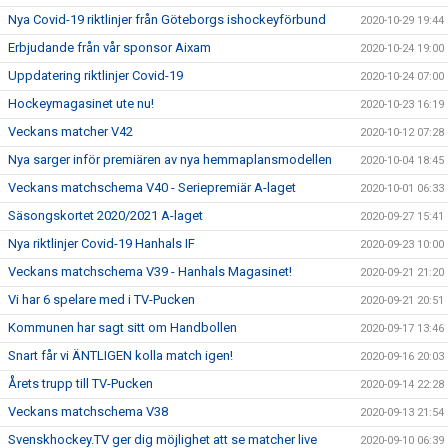
Nya Covid-19 riktlinjer från Göteborgs ishockeyförbund
2020-10-29 19:44
Erbjudande från vår sponsor Aixam
2020-10-24 19:00
Uppdatering riktlinjer Covid-19
2020-10-24 07:00
Hockeymagasinet ute nu!
2020-10-23 16:19
Veckans matcher V42
2020-10-12 07:28
Nya sarger inför premiären av nya hemmaplansmodellen
2020-10-04 18:45
Veckans matchschema V40 - Seriepremiär A-laget
2020-10-01 06:33
Säsongskortet 2020/2021 A-laget
2020-09-27 15:41
Nya riktlinjer Covid-19 Hanhals IF
2020-09-23 10:00
Veckans matchschema V39 - Hanhals Magasinet!
2020-09-21 21:20
Vi har 6 spelare med i TV-Pucken
2020-09-21 20:51
Kommunen har sagt sitt om Handbollen
2020-09-17 13:46
Snart får vi ÄNTLIGEN kolla match igen!
2020-09-16 20:03
Årets trupp till TV-Pucken
2020-09-14 22:28
Veckans matchschema V38
2020-09-13 21:54
Svenskhockey.TV ger dig möjlighet att se matcher live
2020-09-10 06:39