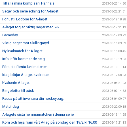
Till alla mina kompisar i Hanhals
2023-03-23 14:30
Seger och serieledning för A-laget
2023-03-22 21:31
Förlust i Lödöse för A-laget
2023-03-19 18:28
A-laget tog en viktig seger med 7-2
2023-03-17 21:19
Gameday
2023-03-17 09:22
Viktig seger mot Skillingaryd
2023-03-16 09:09
Ny kvalmatch för A-laget
2023-03-15 08:45
Info inför kommande helg.
2023-03-13 19:53
Förlust i första kvalmatchen
2023-03-13 11:14
Idag börjar A-laget kvalresan
2023-03-12 08:03
Kvalserie A-laget
2023-03-08 21:03
Bingolotter till påsk
2023-03-07 14:53
Passa på att inventera din hockeybag.
2023-03-04 09:07
Matchdag
2023-02-22 09:18
A-lagets sista hemmamatchen i denna serie
2023-02-19 11:25
Kom och heja fram vårt A-lag på söndag den 19/2 kl 16.00
2023-02-17 21:13