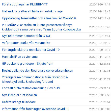
Första upplagan av KLUBBNYTT
2020-12-20 11:14
Halland fortsätter att hålla en restriktiv linje
2020-12-14 18:46
Uppdatering föreskrifter och allmänna råd Covid-19
2020-12-12 16:41
PREMIÄR! Vi är stolta att kunna presentera vår nya
2020-12-01 19:43
klubbshop i samarbete med Team Sportia Kungsbacka
Nya rekommendationer från GBGIF
2020-11-27 14:41
Vi fortsätter stärka vårt varumärke
2020-11-24 21:10
Förlängda skärpta restriktioner Covid-19
2020-11-20 19:15
Hanhals IF en av vinnarna
2020-11-14 10:17
GP puckens grundspel - Skjuts fram
2020-11-12 21:56
Beslut gällande den Regionala serieverksamheten
2020-11-11 20:33
Ytterligare rekommendationer från Göteborgs-
2020-11-11 20:27
ishockeydistrikt & ishockeyförbund
Fortsatt tuffa restriktioner kring Covid-19
2020-11-09 21:11
Nya P-regler runt ishallen
2020-11-03 17:55
Caféet stängt tillsvidare
2020-11-01 20:51
Information från föreningen avseende Covid-19
2020-10-30 19:00