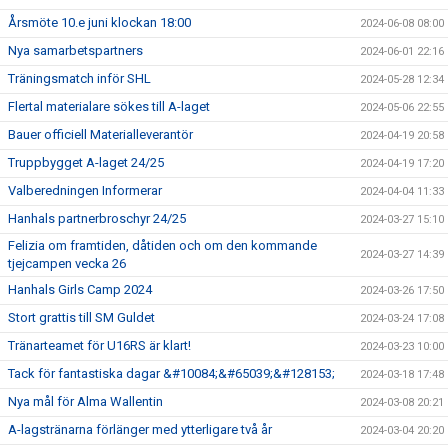
Årsmöte 10.e juni klockan 18:00
2024-06-08 08:00
Nya samarbetspartners
2024-06-01 22:16
Träningsmatch inför SHL
2024-05-28 12:34
Flertal materialare sökes till A-laget
2024-05-06 22:55
Bauer officiell Materialleverantör
2024-04-19 20:58
Truppbygget A-laget 24/25
2024-04-19 17:20
Valberedningen Informerar
2024-04-04 11:33
Hanhals partnerbroschyr 24/25
2024-03-27 15:10
Felizia om framtiden, dåtiden och om den kommande
2024-03-27 14:39
tjejcampen vecka 26
Hanhals Girls Camp 2024
2024-03-26 17:50
Stort grattis till SM Guldet
2024-03-24 17:08
Tränarteamet för U16RS är klart!
2024-03-23 10:00
Tack för fantastiska dagar &#10084;&#65039;&#128153;
2024-03-18 17:48
Nya mål för Alma Wallentin
2024-03-08 20:21
A-lagstränarna förlänger med ytterligare två år
2024-03-04 20:20