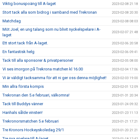
Viktig bonuspoäng till A-laget
2023-02-08 21:18
Stort tack alla som bidrog i samband med Trekronan
2023-02-08 20:30
Matchdag
2023-02-08 08:03
Möt Joel, en ung talang som nu blivit nyckelspelare i A-
2023-02-07 21:48
laget
Ett stort tack från A-laget.
2023-02-06 20:58
En fantastisk helg
2023-02-06 09:41
Tack till alla sponsorer & privatpersoner
2023-02-05 08:00
Vi ses imorgon på Trekrona matchen kl 16.00
2023-02-04 17:06
Vi är väldigt tacksamma för att ni ger oss denna möjlighet!
2023-02-03 19:00
Min allra första kompis
2023-02-01 12:09
Trekronan den 5.e februari, välkomna!
2023-01-31 20:34
Tack till Buddys vänner
2023-01-24 09:32
Hanhals sålde vinsten!
2023-01-23 11:13
Trekronorsmatchen 5.e februari
2023-01-21 17:21
Tre Kronors Hockeyskoledag 29/1
2023-01-20 21:21
Tre nya spelare till A-laget
2023-01-18 12:42