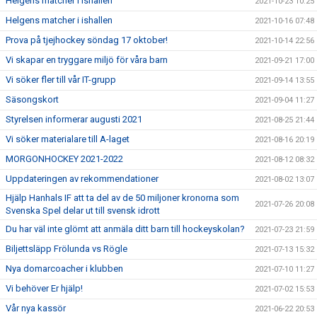
Helgens matcher i ishallen
2021-10-23 10:25
Helgens matcher i ishallen
2021-10-16 07:48
Prova på tjejhockey söndag 17 oktober!
2021-10-14 22:56
Vi skapar en tryggare miljö för våra barn
2021-09-21 17:00
Vi söker fler till vår IT-grupp
2021-09-14 13:55
Säsongskort
2021-09-04 11:27
Styrelsen informerar augusti 2021
2021-08-25 21:44
Vi söker materialare till A-laget
2021-08-16 20:19
MORGONHOCKEY 2021-2022
2021-08-12 08:32
Uppdateringen av rekommendationer
2021-08-02 13:07
Hjälp Hanhals IF att ta del av de 50 miljoner kronorna som
2021-07-26 20:08
Svenska Spel delar ut till svensk idrott
Du har väl inte glömt att anmäla ditt barn till hockeyskolan?
2021-07-23 21:59
Biljettsläpp Frölunda vs Rögle
2021-07-13 15:32
Nya domarcoacher i klubben
2021-07-10 11:27
Vi behöver Er hjälp!
2021-07-02 15:53
Vår nya kassör
2021-06-22 20:53