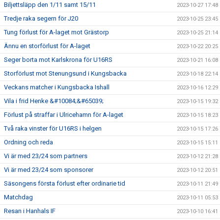
Biljettsläpp den 1/11 samt 15/11
2023-10-27 17:48
Tredje raka segern för J20
2023-10-25 23:45
Tung förlust för A-laget mot Grästorp
2023-10-25 21:14
Ännu en storförlust för A-laget
2023-10-22 20:25
Seger borta mot Karlskrona för U16RS
2023-10-21 16:08
Storförlust mot Stenungsund i Kungsbacka
2023-10-18 22:14
Veckans matcher i Kungsbacka Ishall
2023-10-16 12:29
Vila i frid Henke &#10084;&#65039;
2023-10-15 19:32
Förlust på straffar i Ulricehamn för A-laget
2023-10-15 18:23
Två raka vinster för U16RS i helgen
2023-10-15 17:26
Ordning och reda
2023-10-15 15:11
Vi är med 23/24 som partners
2023-10-12 21:28
Vi är med 23/24 som sponsorer
2023-10-12 20:51
Säsongens första förlust efter ordinarie tid
2023-10-11 21:49
Matchdag
2023-10-11 05:53
Resan i Hanhals IF
2023-10-10 16:41