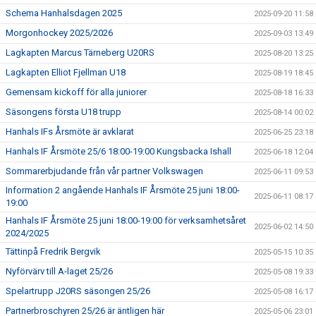
Schema Hanhalsdagen 2025
2025-09-20 11:58
Morgonhockey 2025/2026
2025-09-03 13:49
Lagkapten Marcus Tärneberg U20RS
2025-08-20 13:25
Lagkapten Elliot Fjellman U18
2025-08-19 18:45
Gemensam kickoff för alla juniorer
2025-08-18 16:33
Säsongens första U18 trupp
2025-08-14 00:02
Hanhals IFs Årsmöte är avklarat
2025-06-25 23:18
Hanhals IF Årsmöte 25/6 18:00-19:00 Kungsbacka Ishall
2025-06-18 12:04
Sommarerbjudande från vår partner Volkswagen
2025-06-11 09:53
Information 2 angående Hanhals IF Årsmöte 25 juni 18:00-
2025-06-11 08:17
19:00
Hanhals IF Årsmöte 25 juni 18:00-19:00 för verksamhetsåret
2025-06-02 14:50
2024/2025
Tättinpå Fredrik Bergvik
2025-05-15 10:35
Nyförvärv till A-laget 25/26
2025-05-08 19:33
Spelartrupp J20RS säsongen 25/26
2025-05-08 16:17
Partnerbroschyren 25/26 är äntligen här
2025-05-06 23:01