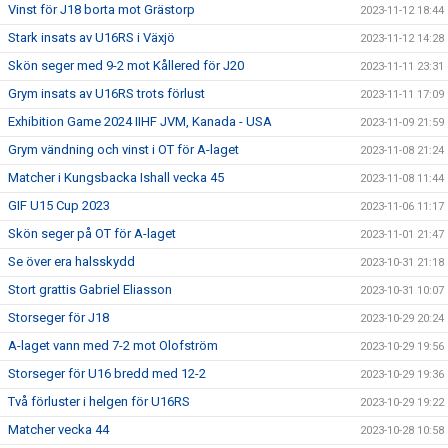
Vinst för J18 borta mot Grästorp
2023-11-12 18:44
Stark insats av U16RS i Växjö
2023-11-12 14:28
Skön seger med 9-2 mot Kållered för J20
2023-11-11 23:31
Grym insats av U16RS trots förlust
2023-11-11 17:09
Exhibition Game 2024 IIHF JVM, Kanada - USA
2023-11-09 21:59
Grym vändning och vinst i OT för A-laget
2023-11-08 21:24
Matcher i Kungsbacka Ishall vecka 45
2023-11-08 11:44
GIF U15 Cup 2023
2023-11-06 11:17
Skön seger på OT för A-laget
2023-11-01 21:47
Se över era halsskydd
2023-10-31 21:18
Stort grattis Gabriel Eliasson
2023-10-31 10:07
Storseger för J18
2023-10-29 20:24
A-laget vann med 7-2 mot Olofström
2023-10-29 19:56
Storseger för U16 bredd med 12-2
2023-10-29 19:36
Två förluster i helgen för U16RS
2023-10-29 19:22
Matcher vecka 44
2023-10-28 10:58