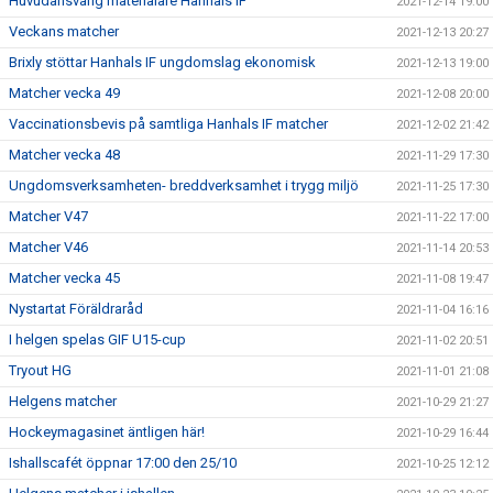
Huvudansvarig materialare Hanhals IF
2021-12-14 19:00
Veckans matcher
2021-12-13 20:27
Brixly stöttar Hanhals IF ungdomslag ekonomisk
2021-12-13 19:00
Matcher vecka 49
2021-12-08 20:00
Vaccinationsbevis på samtliga Hanhals IF matcher
2021-12-02 21:42
Matcher vecka 48
2021-11-29 17:30
Ungdomsverksamheten- breddverksamhet i trygg miljö
2021-11-25 17:30
Matcher V47
2021-11-22 17:00
Matcher V46
2021-11-14 20:53
Matcher vecka 45
2021-11-08 19:47
Nystartat Föräldraråd
2021-11-04 16:16
I helgen spelas GIF U15-cup
2021-11-02 20:51
Tryout HG
2021-11-01 21:08
Helgens matcher
2021-10-29 21:27
Hockeymagasinet äntligen här!
2021-10-29 16:44
Ishallscafét öppnar 17:00 den 25/10
2021-10-25 12:12