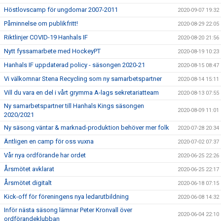
Höstlovscamp för ungdomar 2007-2011
2020-09-07 19:32
Påminnelse om publikfritt!
2020-08-29 22:05
Riktlinjer COVID-19 Hanhals IF
2020-08-20 21:56
Nytt fyssamarbete med HockeyPT
2020-08-19 10:23
Hanhals IF uppdaterad policy - säsongen 2020-21
2020-08-15 08:47
Vi välkomnar Stena Recycling som ny samarbetspartner
2020-08-14 15:11
Vill du vara en del i vårt grymma A-lags sekretariatteam
2020-08-13 07:55
Ny samarbetspartner till Hanhals Kings säsongen
2020-08-09 11:01
2020/2021
Ny säsong väntar & marknad-produktion behöver mer folk
2020-07-28 20:34
Äntligen en camp för oss vuxna
2020-07-02 07:37
Vår nya ordförande har ordet
2020-06-25 22:26
Årsmötet avklarat
2020-06-25 22:17
Årsmötet digitalt
2020-06-18 07:15
Kick-off för föreningens nya ledarutbildning
2020-06-08 14:32
Inför nästa säsong lämnar Peter Kronvall över
2020-06-04 22:10
ordförandeklubban