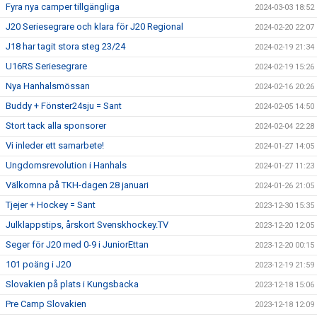
Fyra nya camper tillgängliga
2024-03-03 18:52
J20 Seriesegrare och klara för J20 Regional
2024-02-20 22:07
J18 har tagit stora steg 23/24
2024-02-19 21:34
U16RS Seriesegrare
2024-02-19 15:26
Nya Hanhalsmössan
2024-02-16 20:26
Buddy + Fönster24sju = Sant
2024-02-05 14:50
Stort tack alla sponsorer
2024-02-04 22:28
Vi inleder ett samarbete!
2024-01-27 14:05
Ungdomsrevolution i Hanhals
2024-01-27 11:23
Välkomna på TKH-dagen 28 januari
2024-01-26 21:05
Tjejer + Hockey = Sant
2023-12-30 15:35
Julklappstips, årskort Svenskhockey.TV
2023-12-20 12:05
Seger för J20 med 0-9 i JuniorEttan
2023-12-20 00:15
101 poäng i J20
2023-12-19 21:59
Slovakien på plats i Kungsbacka
2023-12-18 15:06
Pre Camp Slovakien
2023-12-18 12:09