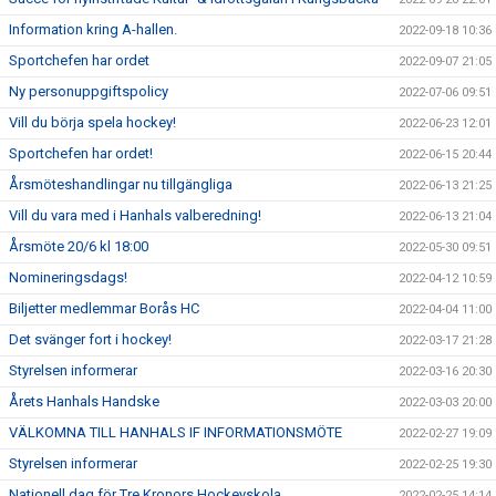
Information kring A-hallen.
2022-09-18 10:36
Sportchefen har ordet
2022-09-07 21:05
Ny personuppgiftspolicy
2022-07-06 09:51
Vill du börja spela hockey!
2022-06-23 12:01
Sportchefen har ordet!
2022-06-15 20:44
Årsmöteshandlingar nu tillgängliga
2022-06-13 21:25
Vill du vara med i Hanhals valberedning!
2022-06-13 21:04
Årsmöte 20/6 kl 18:00
2022-05-30 09:51
Nomineringsdags!
2022-04-12 10:59
Biljetter medlemmar Borås HC
2022-04-04 11:00
Det svänger fort i hockey!
2022-03-17 21:28
Styrelsen informerar
2022-03-16 20:30
Årets Hanhals Handske
2022-03-03 20:00
VÄLKOMNA TILL HANHALS IF INFORMATIONSMÖTE
2022-02-27 19:09
Styrelsen informerar
2022-02-25 19:30
Nationell dag för Tre Kronors Hockeyskola
2022-02-25 14:14