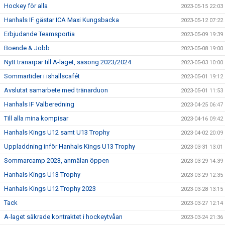
Hockey för alla
2023-05-15 22:03
Hanhals IF gästar ICA Maxi Kungsbacka
2023-05-12 07:22
Erbjudande Teamsportia
2023-05-09 19:39
Boende & Jobb
2023-05-08 19:00
Nytt tränarpar till A-laget, säsong 2023/2024
2023-05-03 10:00
Sommartider i ishallscafét
2023-05-01 19:12
Avslutat samarbete med tränarduon
2023-05-01 11:53
Hanhals IF Valberedning
2023-04-25 06:47
Till alla mina kompisar
2023-04-16 09:42
Hanhals Kings U12 samt U13 Trophy
2023-04-02 20:09
Uppladdning inför Hanhals Kings U13 Trophy
2023-03-31 13:01
Sommarcamp 2023, anmälan öppen
2023-03-29 14:39
Hanhals Kings U13 Trophy
2023-03-29 12:35
Hanhals Kings U12 Trophy 2023
2023-03-28 13:15
Tack
2023-03-27 12:14
A-laget säkrade kontraktet i hockeytvåan
2023-03-24 21:36