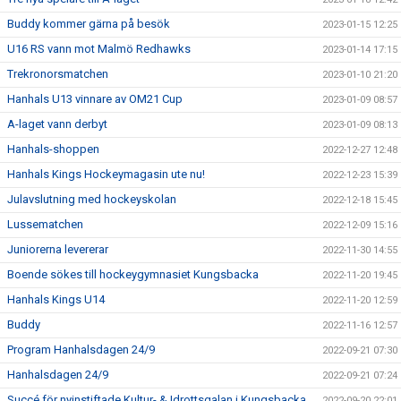
Buddy kommer gärna på besök
2023-01-15 12:25
U16 RS vann mot Malmö Redhawks
2023-01-14 17:15
Trekronorsmatchen
2023-01-10 21:20
Hanhals U13 vinnare av OM21 Cup
2023-01-09 08:57
A-laget vann derbyt
2023-01-09 08:13
Hanhals-shoppen
2022-12-27 12:48
Hanhals Kings Hockeymagasin ute nu!
2022-12-23 15:39
Julavslutning med hockeyskolan
2022-12-18 15:45
Lussematchen
2022-12-09 15:16
Juniorerna levererar
2022-11-30 14:55
Boende sökes till hockeygymnasiet Kungsbacka
2022-11-20 19:45
Hanhals Kings U14
2022-11-20 12:59
Buddy
2022-11-16 12:57
Program Hanhalsdagen 24/9
2022-09-21 07:30
Hanhalsdagen 24/9
2022-09-21 07:24
Succé för nyinstiftade Kultur- & Idrottsgalan i Kungsbacka
2022-09-20 22:01