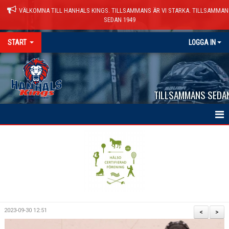
VÄLKOMNA TILL HANHALS KINGS. TILLSAMMANS ÄR VI STARKA. TILLSAMMAN
SEDAN 1949
START
LOGGA IN
TILLSAMMANS SEDA
HEM
NYHETER
VÅRA LAG
KALENDER
2023-09-30 12:51
<
>
MATCHER