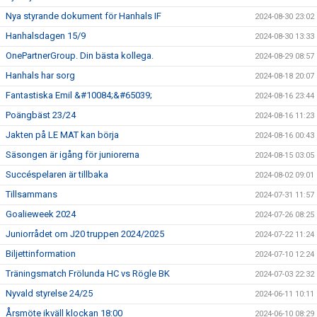
Nya styrande dokument för Hanhals IF
2024-08-30 23:02
Hanhalsdagen 15/9
2024-08-30 13:33
OnePartnerGroup. Din bästa kollega.
2024-08-29 08:57
Hanhals har sorg
2024-08-18 20:07
Fantastiska Emil &#10084;&#65039;
2024-08-16 23:44
Poängbäst 23/24
2024-08-16 11:23
Jakten på LE MAT kan börja
2024-08-16 00:43
Säsongen är igång för juniorerna
2024-08-15 03:05
Succéspelaren är tillbaka
2024-08-02 09:01
Tillsammans
2024-07-31 11:57
Goalieweek 2024
2024-07-26 08:25
Juniorrådet om J20 truppen 2024/2025
2024-07-22 11:24
Biljettinformation
2024-07-10 12:24
Träningsmatch Frölunda HC vs Rögle BK
2024-07-03 22:32
Nyvald styrelse 24/25
2024-06-11 10:11
Årsmöte ikväll klockan 18:00
2024-06-10 08:29