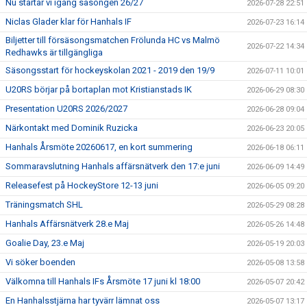
Nu startar vi igång säsongen 26/27
2026-07-28 22:51
Niclas Glader klar för Hanhals IF
2026-07-23 16:14
Biljetter till försäsongsmatchen Frölunda HC vs Malmö
2026-07-22 14:34
Redhawks är tillgängliga
Säsongsstart för hockeyskolan 2021 - 2019 den 19/9
2026-07-11 10:01
U20RS börjar på bortaplan mot Kristianstads IK
2026-06-29 08:30
Presentation U20RS 2026/2027
2026-06-28 09:04
Närkontakt med Dominik Ruzicka
2026-06-23 20:05
Hanhals Årsmöte 20260617, en kort summering
2026-06-18 06:11
Sommaravslutning Hanhals affärsnätverk den 17:e juni
2026-06-09 14:49
Releasefest på HockeyStore 12-13 juni
2026-06-05 09:20
Träningsmatch SHL
2026-05-29 08:28
Hanhals Affärsnätverk 28.e Maj
2026-05-26 14:48
Goalie Day, 23.e Maj
2026-05-19 20:03
Vi söker boenden
2026-05-08 13:58
Välkomna till Hanhals IFs Årsmöte 17 juni kl 18:00
2026-05-07 20:42
En Hanhalsstjärna har tyvärr lämnat oss
2026-05-07 13:17