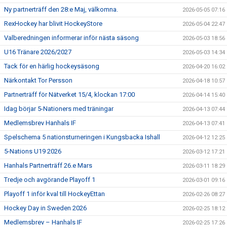
Ny partnerträff den 28:e Maj, välkomna.
2026-05-05 07:16
RexHockey har blivit HockeyStore
2026-05-04 22:47
Valberedningen informerar inför nästa säsong
2026-05-03 18:56
U16 Tränare 2026/2027
2026-05-03 14:34
Tack för en härlig hockeysäsong
2026-04-20 16:02
Närkontakt Tor Persson
2026-04-18 10:57
Partnerträff för Nätverket 15/4, klockan 17:00
2026-04-14 15:40
Idag börjar 5-Nationers med träningar
2026-04-13 07:44
Medlemsbrev Hanhals IF
2026-04-13 07:41
Spelschema 5 nationsturneringen i Kungsbacka Ishall
2026-04-12 12:25
5-Nations U19 2026
2026-03-12 17:21
Hanhals Partnerträff 26.e Mars
2026-03-11 18:29
Tredje och avgörande Playoff 1
2026-03-01 09:16
Playoff 1 inför kval till HockeyEttan
2026-02-26 08:27
Hockey Day in Sweden 2026
2026-02-25 18:12
Medlemsbrev – Hanhals IF
2026-02-25 17:26