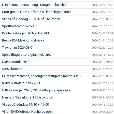
U19 Femnationstunering i Kungsbacka Ishall
2026-02-23 18:00
Stort grattis Liam Elofsson till landslagsplatsen!
2026-02-02 19:46
Vi ses på Söndag kl 16:00 på Trekronan
2026-01-28 08:13
Sportlovscamp vecka 7
2026-01-16 15:23
Kvällens A-lagsmatch är Inställd
2026-01-07 12:02
Besök ICA Maxi Kungsbacka
2026-01-04 10:38
Trekronan 2026-02-01
2025-12-27 10:21
Spela Bingolotto digitalt hela året
2025-12-16 16:32
Nätverksträff 18/12
2025-12-11 21:37
50/50 lotteriet
2025-11-30 22:00
Mustaschmatchen, säsongens viktigaste match 30/11
2025-11-29 09:09
Nätverksträff 2, den 27/11
2025-11-26 17:11
U18 säsongen 2026/ 2027- uttagningsprocess
2025-10-30 10:10
Hanhals Nätverksträff 30.e oktober
2025-10-24 07:50
Vi ses på söndag 19/10 kl 16:00
2025-10-16 19:29
Vinst 50/50 lotteriet Hanhalsdagen
2025-09-28 20:37