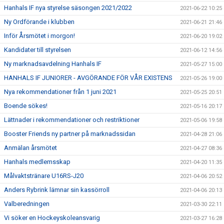
Hanhals IF nya styrelse säsongen 2021/2022
2021-06-22 10:25
Ny Ordförande i klubben
2021-06-21 21:46
Inför Årsmötet i morgon!
2021-06-20 19:02
Kandidater till styrelsen
2021-06-12 14:56
Ny marknadsavdelning Hanhals IF
2021-05-27 15:00
HANHALS IF JUNIORER - AVGÖRANDE FÖR VÅR EXISTENS
2021-05-26 19:00
Nya rekommendationer från 1 juni 2021
2021-05-25 20:51
Boende sökes!
2021-05-16 20:17
Lättnader i rekommendationer och restriktioner
2021-05-06 19:58
Booster Friends ny partner på marknadssidan
2021-04-28 21:06
Anmälan årsmötet
2021-04-27 08:36
Hanhals medlemsskap
2021-04-20 11:35
Målvaktstränare U16RS-J20
2021-04-06 20:52
Anders Rybrink lämnar sin kassörroll
2021-04-06 20:13
Valberedningen
2021-03-30 22:11
Vi söker en Hockeyskoleansvarig
2021-03-27 16:28