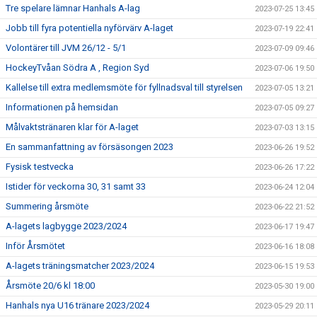
Tre spelare lämnar Hanhals A-lag
2023-07-25 13:45
Jobb till fyra potentiella nyförvärv A-laget
2023-07-19 22:41
Volontärer till JVM 26/12 - 5/1
2023-07-09 09:46
HockeyTvåan Södra A , Region Syd
2023-07-06 19:50
Kallelse till extra medlemsmöte för fyllnadsval till styrelsen
2023-07-05 13:21
Informationen på hemsidan
2023-07-05 09:27
Målvaktstränaren klar för A-laget
2023-07-03 13:15
En sammanfattning av försäsongen 2023
2023-06-26 19:52
Fysisk testvecka
2023-06-26 17:22
Istider för veckorna 30, 31 samt 33
2023-06-24 12:04
Summering årsmöte
2023-06-22 21:52
A-lagets lagbygge 2023/2024
2023-06-17 19:47
Inför Årsmötet
2023-06-16 18:08
A-lagets träningsmatcher 2023/2024
2023-06-15 19:53
Årsmöte 20/6 kl 18:00
2023-05-30 19:00
Hanhals nya U16 tränare 2023/2024
2023-05-29 20:11