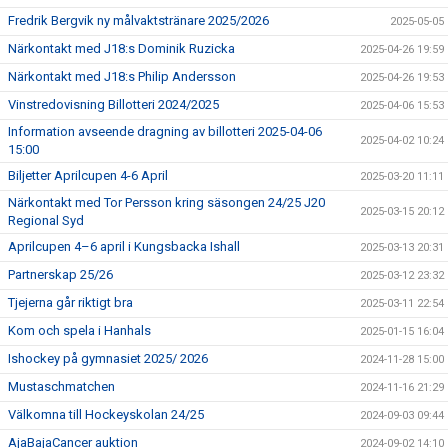
Fredrik Bergvik ny målvaktstränare 2025/2026
2025-05-05
Närkontakt med J18:s Dominik Ruzicka
2025-04-26 19:59
Närkontakt med J18:s Philip Andersson
2025-04-26 19:53
Vinstredovisning Billotteri 2024/2025
2025-04-06 15:53
Information avseende dragning av billotteri 2025-04-06
2025-04-02 10:24
15:00
Biljetter Aprilcupen 4-6 April
2025-03-20 11:11
Närkontakt med Tor Persson kring säsongen 24/25 J20
2025-03-15 20:12
Regional Syd
Aprilcupen 4–6 april i Kungsbacka Ishall
2025-03-13 20:31
Partnerskap 25/26
2025-03-12 23:32
Tjejerna går riktigt bra
2025-03-11 22:54
Kom och spela i Hanhals
2025-01-15 16:04
Ishockey på gymnasiet 2025/ 2026
2024-11-28 15:00
Mustaschmatchen
2024-11-16 21:29
Välkomna till Hockeyskolan 24/25
2024-09-03 09:44
AjaBajaCancer auktion
2024-09-02 14:10