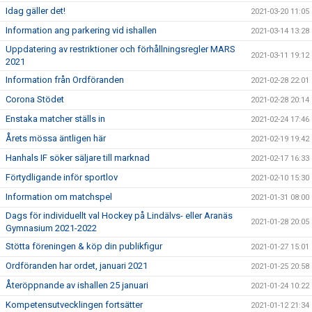
Idag gäller det!
2021-03-20 11:05
Information ang parkering vid ishallen
2021-03-14 13:28
Uppdatering av restriktioner och förhållningsregler MARS
2021-03-11 19:12
2021
Information från Ordföranden
2021-02-28 22:01
Corona Stödet
2021-02-28 20:14
Enstaka matcher ställs in
2021-02-24 17:46
Årets mössa äntligen här
2021-02-19 19:42
Hanhals IF söker säljare till marknad
2021-02-17 16:33
Förtydligande inför sportlov
2021-02-10 15:30
Information om matchspel
2021-01-31 08:00
Dags för individuellt val Hockey på Lindälvs- eller Aranäs
2021-01-28 20:05
Gymnasium 2021-2022
Stötta föreningen & köp din publikfigur
2021-01-27 15:01
Ordföranden har ordet, januari 2021
2021-01-25 20:58
Återöppnande av ishallen 25 januari
2021-01-24 10:22
Kompetensutvecklingen fortsätter
2021-01-12 21:34