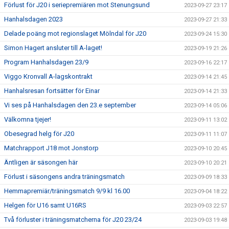
Förlust för J20 i seriepremiären mot Stenungsund
2023-09-27 23:17
Hanhalsdagen 2023
2023-09-27 21:33
Delade poäng mot regionslaget Mölndal för J20
2023-09-24 15:30
Simon Hagert ansluter till A-laget!
2023-09-19 21:26
Program Hanhalsdagen 23/9
2023-09-16 22:17
Viggo Kronvall A-lagskontrakt
2023-09-14 21:45
Hanhalsresan fortsätter för Einar
2023-09-14 21:33
Vi ses på Hanhalsdagen den 23.e september
2023-09-14 05:06
Välkomna tjejer!
2023-09-11 13:02
Obesegrad helg för J20
2023-09-11 11:07
Matchrapport J18 mot Jonstorp
2023-09-10 20:45
Äntligen är säsongen här
2023-09-10 20:21
Förlust i säsongens andra träningsmatch
2023-09-09 18:33
Hemmapremiär/träningsmatch 9/9 kl 16.00
2023-09-04 18:22
Helgen för U16 samt U16RS
2023-09-03 22:57
Två förluster i träningsmatcherna för J20 23/24
2023-09-03 19:48