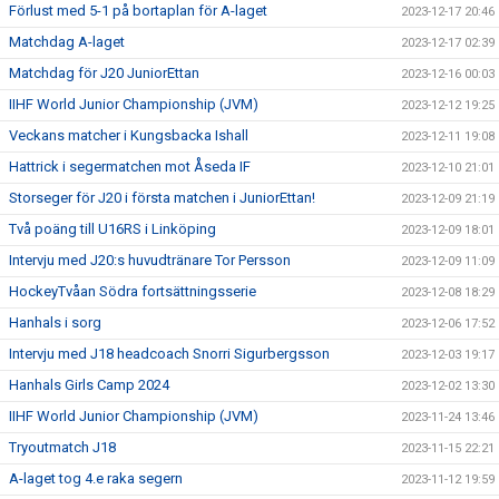
Förlust med 5-1 på bortaplan för A-laget
2023-12-17 20:46
Matchdag A-laget
2023-12-17 02:39
Matchdag för J20 JuniorEttan
2023-12-16 00:03
IIHF World Junior Championship (JVM)
2023-12-12 19:25
Veckans matcher i Kungsbacka Ishall
2023-12-11 19:08
Hattrick i segermatchen mot Åseda IF
2023-12-10 21:01
Storseger för J20 i första matchen i JuniorEttan!
2023-12-09 21:19
Två poäng till U16RS i Linköping
2023-12-09 18:01
Intervju med J20:s huvudtränare Tor Persson
2023-12-09 11:09
HockeyTvåan Södra fortsättningsserie
2023-12-08 18:29
Hanhals i sorg
2023-12-06 17:52
Intervju med J18 headcoach Snorri Sigurbergsson
2023-12-03 19:17
Hanhals Girls Camp 2024
2023-12-02 13:30
IIHF World Junior Championship (JVM)
2023-11-24 13:46
Tryoutmatch J18
2023-11-15 22:21
A-laget tog 4.e raka segern
2023-11-12 19:59