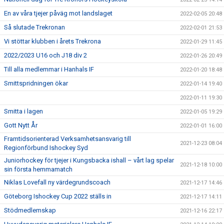
En av våra tjejer påväg mot landslaget
2022-02-05 20:48
Så slutade Trekronan
2022-02-01 21:53
Vi stöttar klubben i årets Trekrona
2022-01-29 11:45
2022/2023 U16 och J18 div 2
2022-01-26 20:49
Till alla medlemmar i Hanhals IF
2022-01-20 18:48
Smittspridningen ökar
2022-01-14 19:40
2022-01-11 19:30
Smitta i lagen
2022-01-05 19:29
Gott Nytt År
2022-01-01 16:00
Framtidsorienterad Verksamhetsansvarig till
2021-12-23 08:04
Regionförbund Ishockey Syd
Juniorhockey för tjejer i Kungsbacka ishall – vårt lag spelar
2021-12-18 10:00
sin första hemmamatch
Niklas Lovefall ny värdegrundscoach
2021-12-17 14:46
Göteborg Ishockey Cup 2022 ställs in
2021-12-17 14:11
Stödmedlemskap
2021-12-16 22:17