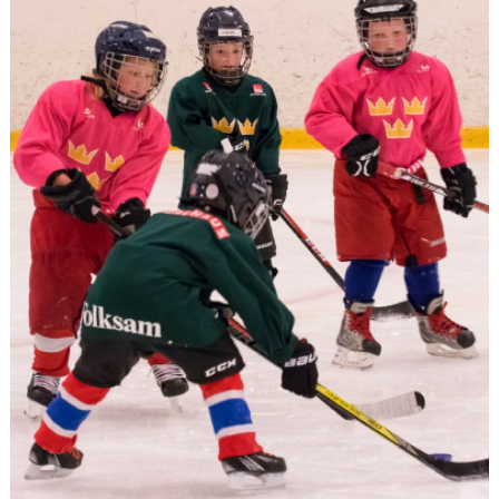
CAMPER
CUPER
CAFÉET
PARTNERS
PARTNERBROSCHYR
KLUBB 1949
TREKRONAN
KLUBBEN
BILJETTER