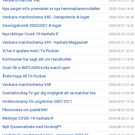
Veckans matcher V42
2020-10-12 07:28
Nya sarger inför premiären av nya hemmaplansmodellen
2020-10-04 18:45
Veckans matchschema V40 - Seriepremiär A-laget
2020-10-01 06:33
Säsongskortet 2020/2021 A-laget
2020-09-27 15:41
Nya riktlinjer Covid-19 Hanhals IF
2020-09-23 10:00
Veckans matchschema V39 - Hanhals Magasinet!
2020-09-21 21:20
Vi har 6 spelare med i TV-Pucken
2020-09-21 20:51
Kommunen har sagt sitt om Handbollen
2020-09-17 13:46
Snart får vi ÄNTLIGEN kolla match igen!
2020-09-16 20:03
Årets trupp till TV-Pucken
2020-09-14 22:28
Veckans matchschema V38
2020-09-13 21:54
Svenskhockey.TV ger dig möjlighet att se matcher live
2020-09-10 06:39
Höstlovscamp för ungdomar 2007-2011
2020-09-07 19:32
Påminnelse om publikfritt!
2020-08-29 22:05
Riktlinjer COVID-19 Hanhals IF
2020-08-20 21:56
Nytt fyssamarbete med HockeyPT
2020-08-19 10:23