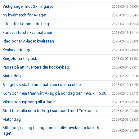
Viktig seger mot Skillingaryd
2023-03-16 09:09
Ny kvalmatch för A-laget
2023-03-15 08:45
Info inför kommande helg.
2023-03-13 19:53
Förlust i första kvalmatchen
2023-03-13 11:14
Idag börjar A-laget kvalresan
2023-03-12 08:03
Kvalserie A-laget
2023-03-08 21:03
Bingolotter till påsk
2023-03-07 14:53
Passa på att inventera din hockeybag.
2023-03-04 09:07
Matchdag
2023-02-22 09:18
A-lagets sista hemmamatchen i denna serie
2023-02-19 11:25
Kom och heja fram vårt A-lag på söndag den 19/2 kl 16.00
2023-02-17 21:13
Viktig bonuspoäng till A-laget
2023-02-08 21:18
Stort tack alla som bidrog i samband med Trekronan
2023-02-08 20:30
Matchdag
2023-02-08 08:03
Möt Joel, en ung talang som nu blivit nyckelspelare i A-
2023-02-07 21:48
laget