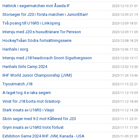
Hattrick i segermatchen mot Åseda IF
2023-12-10 21:01
Storseger för J20 i första matchen i JuniorEttan!
2023-12-09 21:19
Två poäng till U16RS i Linköping
2023-12-09 18:01
Intervju med J20:s huvudtränare Tor Persson
2023-12-09 11:09
HockeyTvåan Södra fortsättningsserie
2023-12-08 18:29
Hanhals i sorg
2023-12-06 17:52
Intervju med J18 headcoach Snorri Sigurbergsson
2023-12-03 19:17
Hanhals Girls Camp 2024
2023-12-02 13:30
IIHF World Junior Championship (JVM)
2023-11-24 13:46
Tryoutmatch J18
2023-11-15 22:21
A-laget tog 4.e raka segern
2023-11-12 19:59
Vinst för J18 borta mot Grästorp
2023-11-12 18:44
Stark insats av U16RS i Växjö
2023-11-12 14:28
Skön seger med 9-2 mot Kållered för J20
2023-11-11 23:31
Grym insats av U16RS trots förlust
2023-11-11 17:09
Exhibition Game 2024 IIHF JVM, Kanada - USA
2023-11-09 21:59