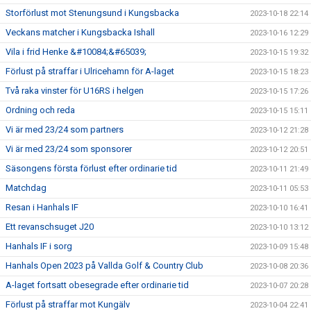
Storförlust mot Stenungsund i Kungsbacka
2023-10-18 22:14
Veckans matcher i Kungsbacka Ishall
2023-10-16 12:29
Vila i frid Henke &#10084;&#65039;
2023-10-15 19:32
Förlust på straffar i Ulricehamn för A-laget
2023-10-15 18:23
Två raka vinster för U16RS i helgen
2023-10-15 17:26
Ordning och reda
2023-10-15 15:11
Vi är med 23/24 som partners
2023-10-12 21:28
Vi är med 23/24 som sponsorer
2023-10-12 20:51
Säsongens första förlust efter ordinarie tid
2023-10-11 21:49
Matchdag
2023-10-11 05:53
Resan i Hanhals IF
2023-10-10 16:41
Ett revanschsuget J20
2023-10-10 13:12
Hanhals IF i sorg
2023-10-09 15:48
Hanhals Open 2023 på Vallda Golf & Country Club
2023-10-08 20:36
A-laget fortsatt obesegrade efter ordinarie tid
2023-10-07 20:28
Förlust på straffar mot Kungälv
2023-10-04 22:41