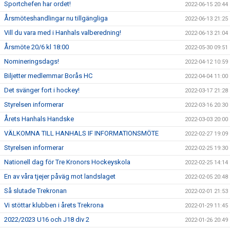
Sportchefen har ordet!
2022-06-15 20:44
Årsmöteshandlingar nu tillgängliga
2022-06-13 21:25
Vill du vara med i Hanhals valberedning!
2022-06-13 21:04
Årsmöte 20/6 kl 18:00
2022-05-30 09:51
Nomineringsdags!
2022-04-12 10:59
Biljetter medlemmar Borås HC
2022-04-04 11:00
Det svänger fort i hockey!
2022-03-17 21:28
Styrelsen informerar
2022-03-16 20:30
Årets Hanhals Handske
2022-03-03 20:00
VÄLKOMNA TILL HANHALS IF INFORMATIONSMÖTE
2022-02-27 19:09
Styrelsen informerar
2022-02-25 19:30
Nationell dag för Tre Kronors Hockeyskola
2022-02-25 14:14
En av våra tjejer påväg mot landslaget
2022-02-05 20:48
Så slutade Trekronan
2022-02-01 21:53
Vi stöttar klubben i årets Trekrona
2022-01-29 11:45
2022/2023 U16 och J18 div 2
2022-01-26 20:49