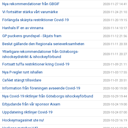
Nya rekommendationer från GBGIF
2020-11-27 14:41
Vi fortsätter stärka vårt varumärke
2020-11-24 21:10
Förlängda skärpta restriktioner Covid-19
2020-11-20 19:15
Hanhals IF en av vinnarna
2020-11-14 10:17
GP puckens grundspel - Skjuts fram
2020-11-12 21:56
Beslut gällande den Regionala serieverksamheten
2020-11-11 20:33
Ytterligare rekommendationer från Göteborgs-
2020-11-11 20:27
ishockeydistrikt & ishockeyförbund
Fortsatt tuffa restriktioner kring Covid-19
2020-11-09 21:11
Nya P-regler runt ishallen
2020-11-03 17:55
Caféet stängt tillsvidare
2020-11-01 20:51
Information från föreningen avseende Covid-19
2020-10-30 19:00
Nya Covid-19 riktlinjer från Göteborgs ishockeyförbund
2020-10-29 19:44
Erbjudande från vår sponsor Aixam
2020-10-24 19:00
Uppdatering riktlinjer Covid-19
2020-10-24 07:00
Hockeymagasinet ute nu!
2020-10-23 16:19