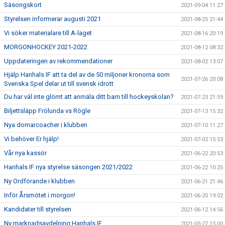
Säsongskort
2021-09-04 11:27
Styrelsen informerar augusti 2021
2021-08-25 21:44
Vi söker materialare till A-laget
2021-08-16 20:19
MORGONHOCKEY 2021-2022
2021-08-12 08:32
Uppdateringen av rekommendationer
2021-08-02 13:07
Hjälp Hanhals IF att ta del av de 50 miljoner kronorna som
2021-07-26 20:08
Svenska Spel delar ut till svensk idrott
Du har väl inte glömt att anmäla ditt barn till hockeyskolan?
2021-07-23 21:59
Biljettsläpp Frölunda vs Rögle
2021-07-13 15:32
Nya domarcoacher i klubben
2021-07-10 11:27
Vi behöver Er hjälp!
2021-07-02 15:53
Vår nya kassör
2021-06-22 20:53
Hanhals IF nya styrelse säsongen 2021/2022
2021-06-22 10:25
Ny Ordförande i klubben
2021-06-21 21:46
Inför Årsmötet i morgon!
2021-06-20 19:02
Kandidater till styrelsen
2021-06-12 14:56
Ny marknadsavdelning Hanhals IF
2021-05-27 15:00