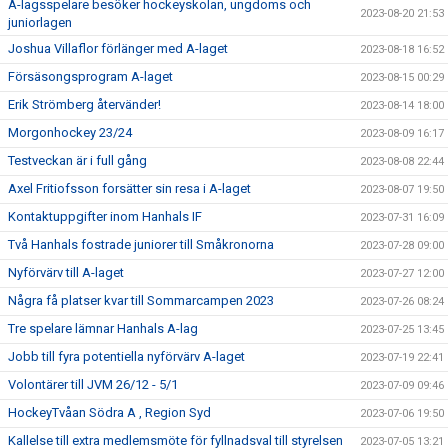
A-lagsspelare besöker hockeyskolan, ungdoms och
2023-08-20 21:53
juniorlagen
Joshua Villaflor förlänger med A-laget
2023-08-18 16:52
Försäsongsprogram A-laget
2023-08-15 00:29
Erik Strömberg återvänder!
2023-08-14 18:00
Morgonhockey 23/24
2023-08-09 16:17
Testveckan är i full gång
2023-08-08 22:44
Axel Fritiofsson forsätter sin resa i A-laget
2023-08-07 19:50
Kontaktuppgifter inom Hanhals IF
2023-07-31 16:09
Två Hanhals fostrade juniorer till Småkronorna
2023-07-28 09:00
Nyförvärv till A-laget
2023-07-27 12:00
Några få platser kvar till Sommarcampen 2023
2023-07-26 08:24
Tre spelare lämnar Hanhals A-lag
2023-07-25 13:45
Jobb till fyra potentiella nyförvärv A-laget
2023-07-19 22:41
Volontärer till JVM 26/12 - 5/1
2023-07-09 09:46
HockeyTvåan Södra A , Region Syd
2023-07-06 19:50
Kallelse till extra medlemsmöte för fyllnadsval till styrelsen
2023-07-05 13:21