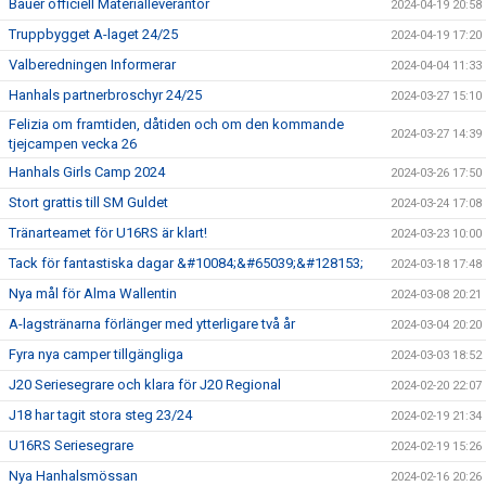
Bauer officiell Materialleverantör
2024-04-19 20:58
Truppbygget A-laget 24/25
2024-04-19 17:20
Valberedningen Informerar
2024-04-04 11:33
Hanhals partnerbroschyr 24/25
2024-03-27 15:10
Felizia om framtiden, dåtiden och om den kommande
2024-03-27 14:39
tjejcampen vecka 26
Hanhals Girls Camp 2024
2024-03-26 17:50
Stort grattis till SM Guldet
2024-03-24 17:08
Tränarteamet för U16RS är klart!
2024-03-23 10:00
Tack för fantastiska dagar &#10084;&#65039;&#128153;
2024-03-18 17:48
Nya mål för Alma Wallentin
2024-03-08 20:21
A-lagstränarna förlänger med ytterligare två år
2024-03-04 20:20
Fyra nya camper tillgängliga
2024-03-03 18:52
J20 Seriesegrare och klara för J20 Regional
2024-02-20 22:07
J18 har tagit stora steg 23/24
2024-02-19 21:34
U16RS Seriesegrare
2024-02-19 15:26
Nya Hanhalsmössan
2024-02-16 20:26