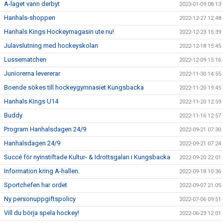
A-laget vann derbyt
2023-01-09 08:13
Hanhals-shoppen
2022-12-27 12:48
Hanhals Kings Hockeymagasin ute nu!
2022-12-23 15:39
Julavslutning med hockeyskolan
2022-12-18 15:45
Lussematchen
2022-12-09 15:16
Juniorerna levererar
2022-11-30 14:55
Boende sökes till hockeygymnasiet Kungsbacka
2022-11-20 19:45
Hanhals Kings U14
2022-11-20 12:59
Buddy
2022-11-16 12:57
Program Hanhalsdagen 24/9
2022-09-21 07:30
Hanhalsdagen 24/9
2022-09-21 07:24
Succé för nyinstiftade Kultur- & Idrottsgalan i Kungsbacka
2022-09-20 22:01
Information kring A-hallen.
2022-09-18 10:36
Sportchefen har ordet
2022-09-07 21:05
Ny personuppgiftspolicy
2022-07-06 09:51
Vill du börja spela hockey!
2022-06-23 12:01