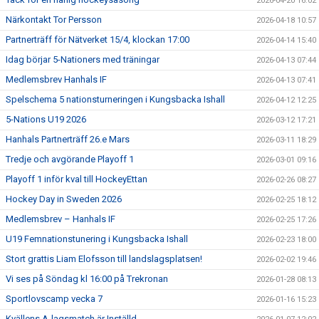
2026-04-20 16:02
Närkontakt Tor Persson
2026-04-18 10:57
Partnerträff för Nätverket 15/4, klockan 17:00
2026-04-14 15:40
Idag börjar 5-Nationers med träningar
2026-04-13 07:44
Medlemsbrev Hanhals IF
2026-04-13 07:41
Spelschema 5 nationsturneringen i Kungsbacka Ishall
2026-04-12 12:25
5-Nations U19 2026
2026-03-12 17:21
Hanhals Partnerträff 26.e Mars
2026-03-11 18:29
Tredje och avgörande Playoff 1
2026-03-01 09:16
Playoff 1 inför kval till HockeyEttan
2026-02-26 08:27
Hockey Day in Sweden 2026
2026-02-25 18:12
Medlemsbrev – Hanhals IF
2026-02-25 17:26
U19 Femnationstunering i Kungsbacka Ishall
2026-02-23 18:00
Stort grattis Liam Elofsson till landslagsplatsen!
2026-02-02 19:46
Vi ses på Söndag kl 16:00 på Trekronan
2026-01-28 08:13
Sportlovscamp vecka 7
2026-01-16 15:23
Kvällens A-lagsmatch är Inställd