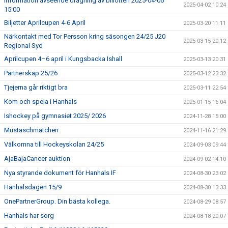
Information avseende dragning av billotteri 2025-04-06
2025-04-02 10:24
15:00
Biljetter Aprilcupen 4-6 April
2025-03-20 11:11
Närkontakt med Tor Persson kring säsongen 24/25 J20
2025-03-15 20:12
Regional Syd
Aprilcupen 4–6 april i Kungsbacka Ishall
2025-03-13 20:31
Partnerskap 25/26
2025-03-12 23:32
Tjejerna går riktigt bra
2025-03-11 22:54
Kom och spela i Hanhals
2025-01-15 16:04
Ishockey på gymnasiet 2025/ 2026
2024-11-28 15:00
Mustaschmatchen
2024-11-16 21:29
Välkomna till Hockeyskolan 24/25
2024-09-03 09:44
AjaBajaCancer auktion
2024-09-02 14:10
Nya styrande dokument för Hanhals IF
2024-08-30 23:02
Hanhalsdagen 15/9
2024-08-30 13:33
OnePartnerGroup. Din bästa kollega.
2024-08-29 08:57
Hanhals har sorg
2024-08-18 20:07