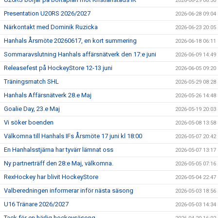
2026-06-29 08:30
Presentation U20RS 2026/2027
2026-06-28 09:04
Närkontakt med Dominik Ruzicka
2026-06-23 20:05
Hanhals Årsmöte 20260617, en kort summering
2026-06-18 06:11
Sommaravslutning Hanhals affärsnätverk den 17:e juni
2026-06-09 14:49
Releasefest på HockeyStore 12-13 juni
2026-06-05 09:20
Träningsmatch SHL
2026-05-29 08:28
Hanhals Affärsnätverk 28.e Maj
2026-05-26 14:48
Goalie Day, 23.e Maj
2026-05-19 20:03
Vi söker boenden
2026-05-08 13:58
Välkomna till Hanhals IFs Årsmöte 17 juni kl 18:00
2026-05-07 20:42
En Hanhalsstjärna har tyvärr lämnat oss
2026-05-07 13:17
Ny partnerträff den 28:e Maj, välkomna.
2026-05-05 07:16
RexHockey har blivit HockeyStore
2026-05-04 22:47
Valberedningen informerar inför nästa säsong
2026-05-03 18:56
U16 Tränare 2026/2027
2026-05-03 14:34
Tack för en härlig hockeysäsong