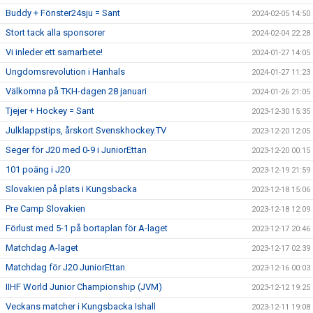
Buddy + Fönster24sju = Sant
2024-02-05 14:50
Stort tack alla sponsorer
2024-02-04 22:28
Vi inleder ett samarbete!
2024-01-27 14:05
Ungdomsrevolution i Hanhals
2024-01-27 11:23
Välkomna på TKH-dagen 28 januari
2024-01-26 21:05
Tjejer + Hockey = Sant
2023-12-30 15:35
Julklappstips, årskort Svenskhockey.TV
2023-12-20 12:05
Seger för J20 med 0-9 i JuniorEttan
2023-12-20 00:15
101 poäng i J20
2023-12-19 21:59
Slovakien på plats i Kungsbacka
2023-12-18 15:06
Pre Camp Slovakien
2023-12-18 12:09
Förlust med 5-1 på bortaplan för A-laget
2023-12-17 20:46
Matchdag A-laget
2023-12-17 02:39
Matchdag för J20 JuniorEttan
2023-12-16 00:03
IIHF World Junior Championship (JVM)
2023-12-12 19:25
Veckans matcher i Kungsbacka Ishall
2023-12-11 19:08