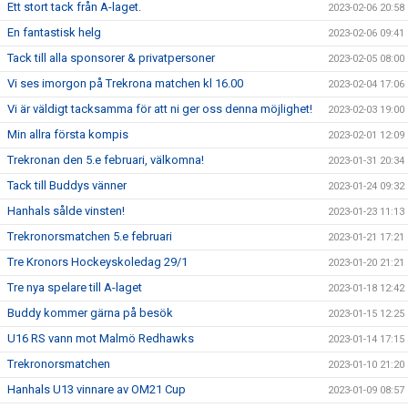
Ett stort tack från A-laget.
2023-02-06 20:58
En fantastisk helg
2023-02-06 09:41
Tack till alla sponsorer & privatpersoner
2023-02-05 08:00
Vi ses imorgon på Trekrona matchen kl 16.00
2023-02-04 17:06
Vi är väldigt tacksamma för att ni ger oss denna möjlighet!
2023-02-03 19:00
Min allra första kompis
2023-02-01 12:09
Trekronan den 5.e februari, välkomna!
2023-01-31 20:34
Tack till Buddys vänner
2023-01-24 09:32
Hanhals sålde vinsten!
2023-01-23 11:13
Trekronorsmatchen 5.e februari
2023-01-21 17:21
Tre Kronors Hockeyskoledag 29/1
2023-01-20 21:21
Tre nya spelare till A-laget
2023-01-18 12:42
Buddy kommer gärna på besök
2023-01-15 12:25
U16 RS vann mot Malmö Redhawks
2023-01-14 17:15
Trekronorsmatchen
2023-01-10 21:20
Hanhals U13 vinnare av OM21 Cup
2023-01-09 08:57