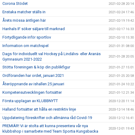
Corona Stödet
2021-02-28 20:14
Enstaka matcher ställs in
2021-02-24 17:46
Årets mössa äntligen här
2021-02-19 19:42
Hanhals IF söker säljare till marknad
2021-02-17 16:33
Förtydligande inför sportlov
2021-02-10 15:30
Information om matchspel
2021-01-31 08:00
Dags för individuellt val Hockey på Lindälvs- eller Aranäs
2021-01-28 20:05
Gymnasium 2021-2022
Stötta föreningen & köp din publikfigur
2021-01-27 15:01
Ordföranden har ordet, januari 2021
2021-01-25 20:58
Återöppnande av ishallen 25 januari
2021-01-24 10:22
Kompetensutvecklingen fortsätter
2021-01-12 21:34
Första upplagan av KLUBBNYTT
2020-12-20 11:14
Halland fortsätter att hålla en restriktiv linje
2020-12-14 18:46
Uppdatering föreskrifter och allmänna råd Covid-19
2020-12-12 16:41
PREMIÄR! Vi är stolta att kunna presentera vår nya
2020-12-01 19:43
klubbshop i samarbete med Team Sportia Kungsbacka