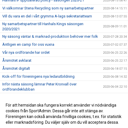
Hanhals IF uppdaterad policy - säsongen 2020-21
2020-08-15 08:47
Vi välkomnar Stena Recycling som ny samarbetspartner
2020-08-14 15:11
Vill du vara en del i vårt grymma A-lags sekretariatteam
2020-08-13 07:55
Ny samarbetspartner till Hanhals Kings säsongen
2020-08-09 11:01
2020/2021
Ny säsong väntar & marknad-produktion behöver mer folk
2020-07-28 20:34
Äntligen en camp för oss vuxna
2020-07-02 07:37
Vår nya ordförande har ordet
2020-06-25 22:26
Årsmötet avklarat
2020-06-25 22:17
Årsmötet digitalt
2020-06-18 07:15
Kick-off för föreningens nya ledarutbildning
2020-06-08 14:32
Inför nästa säsong lämnar Peter Kronvall över
2020-06-04 22:10
ordförandeklubban
Warrior klubbprofil 2020/2021
2020-06-04 21:42
Hanhals Kings sluter avtal med Warrior Hockey
För att hemsidan ska fungera korrekt använder vi nödvändiga
2020-06-01 18:19
cookies från SportAdmin. Dessa går inte att stänga av.
Vi är Hanhals Kings
2020-05-27 14:55
Föreningen kan också använda frivilliga cookies, t.ex. för statistik
eller marknadsföring. Du väljer själv om du vill acceptera dessa.