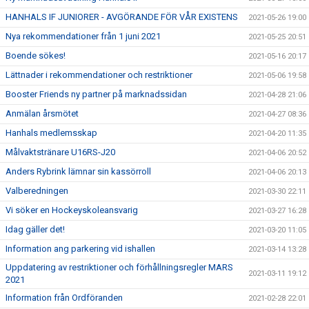
HANHALS IF JUNIORER - AVGÖRANDE FÖR VÅR EXISTENS
2021-05-26 19:00
Nya rekommendationer från 1 juni 2021
2021-05-25 20:51
Boende sökes!
2021-05-16 20:17
Lättnader i rekommendationer och restriktioner
2021-05-06 19:58
Booster Friends ny partner på marknadssidan
2021-04-28 21:06
Anmälan årsmötet
2021-04-27 08:36
Hanhals medlemsskap
2021-04-20 11:35
Målvaktstränare U16RS-J20
2021-04-06 20:52
Anders Rybrink lämnar sin kassörroll
2021-04-06 20:13
Valberedningen
2021-03-30 22:11
Vi söker en Hockeyskoleansvarig
2021-03-27 16:28
Idag gäller det!
2021-03-20 11:05
Information ang parkering vid ishallen
2021-03-14 13:28
Uppdatering av restriktioner och förhållningsregler MARS
2021-03-11 19:12
2021
Information från Ordföranden
2021-02-28 22:01