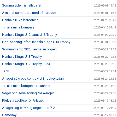
Sommartider i ishallscafét
2023-05-01 19:12
Avslutat samarbete med tränarduon
2023-05-01 11:53
Hanhals IF Valberedning
2023-04-25 06:47
Till alla mina kompisar
2023-04-16 09:42
Hanhals Kings U12 samt U13 Trophy
2023-04-02 20:09
Uppladdning inför Hanhals Kings U13 Trophy
2023-03-31 13:01
Sommarcamp 2023, anmälan öppen
2023-03-29 14:39
Hanhals Kings U13 Trophy
2023-03-29 12:35
Hanhals Kings U12 Trophy 2023
2023-03-28 13:15
Tack
2023-03-27 12:14
A-laget säkrade kontraktet i hockeytvåan
2023-03-24 21:36
Till alla mina kompisar i Hanhals
2023-03-23 14:30
Seger och serieledning för A-laget
2023-03-22 21:31
Förlust i Lödöse för A-laget
2023-03-19 18:28
A-laget tog en viktig seger med 7-2
2023-03-17 21:19
Gameday
2023-03-17 09:22