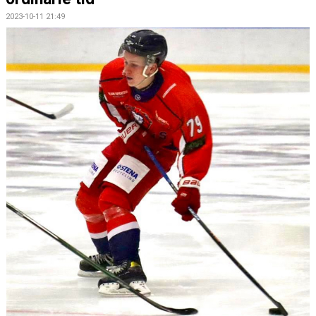
2023-10-11 21:49
CAMPER
CUPER
CAFÉET
PARTNERS
PARTNERBROSCHYR
KLUBB 1949
TREKRONAN
KLUBBEN
BILJETTER