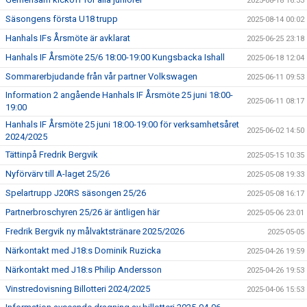
2025-08-18 16:33
Säsongens första U18 trupp
2025-08-14 00:02
Hanhals IFs Årsmöte är avklarat
2025-06-25 23:18
Hanhals IF Årsmöte 25/6 18:00-19:00 Kungsbacka Ishall
2025-06-18 12:04
Sommarerbjudande från vår partner Volkswagen
2025-06-11 09:53
Information 2 angående Hanhals IF Årsmöte 25 juni 18:00-
2025-06-11 08:17
19:00
Hanhals IF Årsmöte 25 juni 18:00-19:00 för verksamhetsåret
2025-06-02 14:50
2024/2025
Tättinpå Fredrik Bergvik
2025-05-15 10:35
Nyförvärv till A-laget 25/26
2025-05-08 19:33
Spelartrupp J20RS säsongen 25/26
2025-05-08 16:17
Partnerbroschyren 25/26 är äntligen här
2025-05-06 23:01
Fredrik Bergvik ny målvaktstränare 2025/2026
2025-05-05
Närkontakt med J18:s Dominik Ruzicka
2025-04-26 19:59
Närkontakt med J18:s Philip Andersson
2025-04-26 19:53
Vinstredovisning Billotteri 2024/2025
2025-04-06 15:53