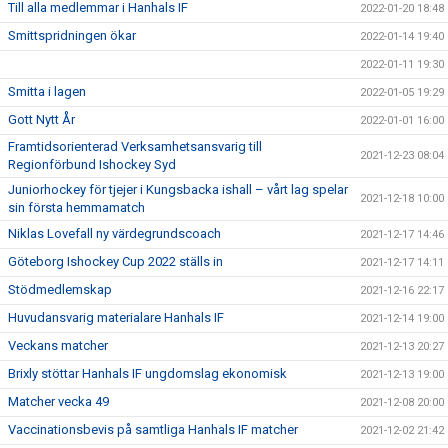
Till alla medlemmar i Hanhals IF
2022-01-20 18:48
Smittspridningen ökar
2022-01-14 19:40
2022-01-11 19:30
Smitta i lagen
2022-01-05 19:29
Gott Nytt År
2022-01-01 16:00
Framtidsorienterad Verksamhetsansvarig till
2021-12-23 08:04
Regionförbund Ishockey Syd
Juniorhockey för tjejer i Kungsbacka ishall – vårt lag spelar
2021-12-18 10:00
sin första hemmamatch
Niklas Lovefall ny värdegrundscoach
2021-12-17 14:46
Göteborg Ishockey Cup 2022 ställs in
2021-12-17 14:11
Stödmedlemskap
2021-12-16 22:17
Huvudansvarig materialare Hanhals IF
2021-12-14 19:00
Veckans matcher
2021-12-13 20:27
Brixly stöttar Hanhals IF ungdomslag ekonomisk
2021-12-13 19:00
Matcher vecka 49
2021-12-08 20:00
Vaccinationsbevis på samtliga Hanhals IF matcher
2021-12-02 21:42