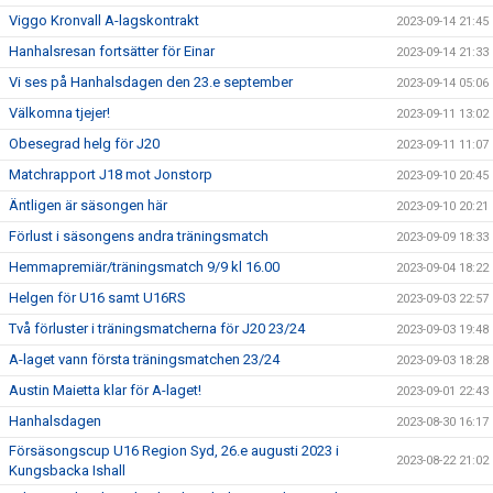
Viggo Kronvall A-lagskontrakt
2023-09-14 21:45
Hanhalsresan fortsätter för Einar
2023-09-14 21:33
Vi ses på Hanhalsdagen den 23.e september
2023-09-14 05:06
Välkomna tjejer!
2023-09-11 13:02
Obesegrad helg för J20
2023-09-11 11:07
Matchrapport J18 mot Jonstorp
2023-09-10 20:45
Äntligen är säsongen här
2023-09-10 20:21
Förlust i säsongens andra träningsmatch
2023-09-09 18:33
Hemmapremiär/träningsmatch 9/9 kl 16.00
2023-09-04 18:22
Helgen för U16 samt U16RS
2023-09-03 22:57
Två förluster i träningsmatcherna för J20 23/24
2023-09-03 19:48
A-laget vann första träningsmatchen 23/24
2023-09-03 18:28
Austin Maietta klar för A-laget!
2023-09-01 22:43
Hanhalsdagen
2023-08-30 16:17
Försäsongscup U16 Region Syd, 26.e augusti 2023 i
2023-08-22 21:02
Kungsbacka Ishall