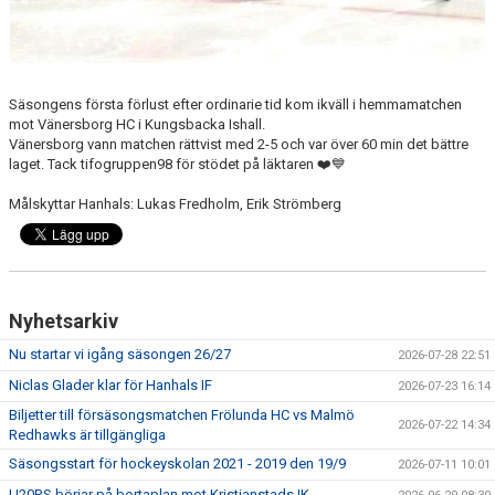
Säsongens första förlust efter ordinarie tid kom ikväll i hemmamatchen
mot Vänersborg HC i Kungsbacka Ishall.
Vänersborg vann matchen rättvist med 2-5 och var över 60 min det bättre
laget. Tack tifogruppen98 för stödet på läktaren ❤️💙
Målskyttar Hanhals: Lukas Fredholm, Erik Strömberg
Nyhetsarkiv
Nu startar vi igång säsongen 26/27
2026-07-28 22:51
Niclas Glader klar för Hanhals IF
2026-07-23 16:14
Biljetter till försäsongsmatchen Frölunda HC vs Malmö
2026-07-22 14:34
Redhawks är tillgängliga
Säsongsstart för hockeyskolan 2021 - 2019 den 19/9
2026-07-11 10:01
U20RS börjar på bortaplan mot Kristianstads IK