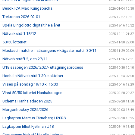
2026-01-07 12:02
Besök ICA Maxi Kungsbacka
2026-01-04 10:38
Trekronan 2026-02-01
2025-12-27 10:21
Spela Bingolotto digitalt hela året
2025-12-16 16:32
Nätverksträff 18/12
2025-12-11 21:37
50/50 lotteriet
2025-11-30 22:00
Mustaschmatchen, säsongens viktigaste match 30/11
2025-11-29 09:09
Nätverksträff 2, den 27/11
2025-11-26 17:11
U18 säsongen 2026/ 2027- uttagningsprocess
2025-10-30 10:10
Hanhals Nätverksträff 30.e oktober
2025-10-24 07:50
Vi ses på söndag 19/10 kl 16:00
2025-10-16 19:29
Vinst 50/50 lotteriet Hanhalsdagen
2025-09-28 20:37
Schema Hanhalsdagen 2025
2025-09-20 11:58
Morgonhockey 2025/2026
2025-09-03 13:49
Lagkapten Marcus Tärneberg U20RS
2025-08-20 13:25
Lagkapten Elliot Fjellman U18
2025-08-19 18:45
Gemensam kickoff för alla juniorer