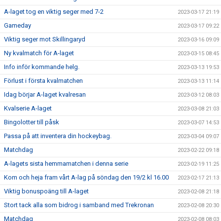
A-laget tog en viktig seger med 7-2
2023-03-17 21:19
Gameday
2023-03-17 09:22
Viktig seger mot Skillingaryd
2023-03-16 09:09
Ny kvalmatch för A-laget
2023-03-15 08:45
Info inför kommande helg.
2023-03-13 19:53
Förlust i första kvalmatchen
2023-03-13 11:14
Idag börjar A-laget kvalresan
2023-03-12 08:03
Kvalserie A-laget
2023-03-08 21:03
Bingolotter till påsk
2023-03-07 14:53
Passa på att inventera din hockeybag.
2023-03-04 09:07
Matchdag
2023-02-22 09:18
A-lagets sista hemmamatchen i denna serie
2023-02-19 11:25
Kom och heja fram vårt A-lag på söndag den 19/2 kl 16.00
2023-02-17 21:13
Viktig bonuspoäng till A-laget
2023-02-08 21:18
Stort tack alla som bidrog i samband med Trekronan
2023-02-08 20:30
Matchdag
2023-02-08 08:03