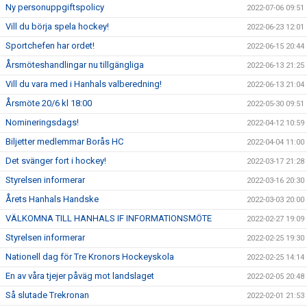
Ny personuppgiftspolicy
2022-07-06 09:51
Vill du börja spela hockey!
2022-06-23 12:01
Sportchefen har ordet!
2022-06-15 20:44
Årsmöteshandlingar nu tillgängliga
2022-06-13 21:25
Vill du vara med i Hanhals valberedning!
2022-06-13 21:04
Årsmöte 20/6 kl 18:00
2022-05-30 09:51
Nomineringsdags!
2022-04-12 10:59
Biljetter medlemmar Borås HC
2022-04-04 11:00
Det svänger fort i hockey!
2022-03-17 21:28
Styrelsen informerar
2022-03-16 20:30
Årets Hanhals Handske
2022-03-03 20:00
VÄLKOMNA TILL HANHALS IF INFORMATIONSMÖTE
2022-02-27 19:09
Styrelsen informerar
2022-02-25 19:30
Nationell dag för Tre Kronors Hockeyskola
2022-02-25 14:14
En av våra tjejer påväg mot landslaget
2022-02-05 20:48
Så slutade Trekronan
2022-02-01 21:53