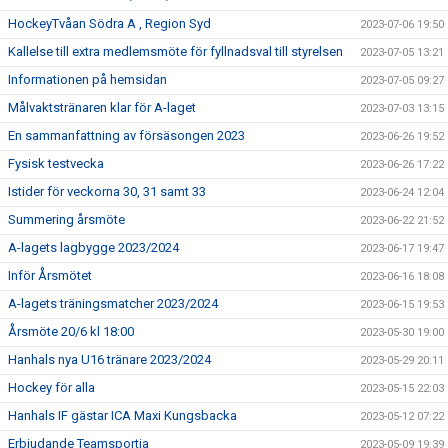
HockeyTvåan Södra A , Region Syd
2023-07-06 19:50
Kallelse till extra medlemsmöte för fyllnadsval till styrelsen
2023-07-05 13:21
Informationen på hemsidan
2023-07-05 09:27
Målvaktstränaren klar för A-laget
2023-07-03 13:15
En sammanfattning av försäsongen 2023
2023-06-26 19:52
Fysisk testvecka
2023-06-26 17:22
Istider för veckorna 30, 31 samt 33
2023-06-24 12:04
Summering årsmöte
2023-06-22 21:52
A-lagets lagbygge 2023/2024
2023-06-17 19:47
Inför Årsmötet
2023-06-16 18:08
A-lagets träningsmatcher 2023/2024
2023-06-15 19:53
Årsmöte 20/6 kl 18:00
2023-05-30 19:00
Hanhals nya U16 tränare 2023/2024
2023-05-29 20:11
Hockey för alla
2023-05-15 22:03
Hanhals IF gästar ICA Maxi Kungsbacka
2023-05-12 07:22
Erbjudande Teamsportia
2023-05-09 19:39