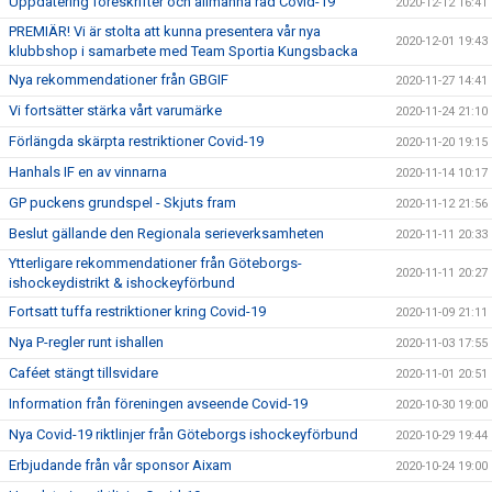
Uppdatering föreskrifter och allmänna råd Covid-19
2020-12-12 16:41
PREMIÄR! Vi är stolta att kunna presentera vår nya
2020-12-01 19:43
klubbshop i samarbete med Team Sportia Kungsbacka
Nya rekommendationer från GBGIF
2020-11-27 14:41
Vi fortsätter stärka vårt varumärke
2020-11-24 21:10
Förlängda skärpta restriktioner Covid-19
2020-11-20 19:15
Hanhals IF en av vinnarna
2020-11-14 10:17
GP puckens grundspel - Skjuts fram
2020-11-12 21:56
Beslut gällande den Regionala serieverksamheten
2020-11-11 20:33
Ytterligare rekommendationer från Göteborgs-
2020-11-11 20:27
ishockeydistrikt & ishockeyförbund
Fortsatt tuffa restriktioner kring Covid-19
2020-11-09 21:11
Nya P-regler runt ishallen
2020-11-03 17:55
Caféet stängt tillsvidare
2020-11-01 20:51
Information från föreningen avseende Covid-19
2020-10-30 19:00
Nya Covid-19 riktlinjer från Göteborgs ishockeyförbund
2020-10-29 19:44
Erbjudande från vår sponsor Aixam
2020-10-24 19:00