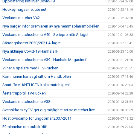
Uppdatering riktlinjer Covid-19
2020-10-24 07:00
Hockeymagasinet ute nu!
2020-10-23 16:19
Veckans matcher V42
2020-10-12 07:28
Nya sarger inför premiären av nya hemmaplansmodellen
2020-10-04 18:45
Veckans matchschema V40 - Seriepremiär A-laget
2020-10-01 06:33
Säsongskortet 2020/2021 A-laget
2020-09-27 15:41
Nya riktlinjer Covid-19 Hanhals IF
2020-09-23 10:00
Veckans matchschema V39 - Hanhals Magasinet!
2020-09-21 21:20
Vi har 6 spelare med i TV-Pucken
2020-09-21 20:51
Kommunen har sagt sitt om Handbollen
2020-09-17 13:46
Snart får vi ÄNTLIGEN kolla match igen!
2020-09-16 20:03
Årets trupp till TV-Pucken
2020-09-14 22:28
Veckans matchschema V38
2020-09-13 21:54
Svenskhockey.TV ger dig möjlighet att se matcher live
2020-09-10 06:39
Höstlovscamp för ungdomar 2007-2011
2020-09-07 19:32
Påminnelse om publikfritt!
2020-08-29 22:05