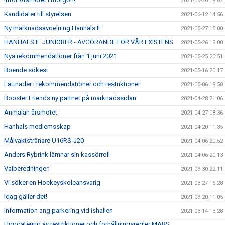
2021-06-20 19:02
Kandidater till styrelsen
2021-06-12 14:56
Ny marknadsavdelning Hanhals IF
2021-05-27 15:00
HANHALS IF JUNIORER - AVGÖRANDE FÖR VÅR EXISTENS
2021-05-26 19:00
Nya rekommendationer från 1 juni 2021
2021-05-25 20:51
Boende sökes!
2021-05-16 20:17
Lättnader i rekommendationer och restriktioner
2021-05-06 19:58
Booster Friends ny partner på marknadssidan
2021-04-28 21:06
Anmälan årsmötet
2021-04-27 08:36
Hanhals medlemsskap
2021-04-20 11:35
Målvaktstränare U16RS-J20
2021-04-06 20:52
Anders Rybrink lämnar sin kassörroll
2021-04-06 20:13
Valberedningen
2021-03-30 22:11
Vi söker en Hockeyskoleansvarig
2021-03-27 16:28
Idag gäller det!
2021-03-20 11:05
Information ang parkering vid ishallen
2021-03-14 13:28
Uppdatering av restriktioner och förhållningsregler MARS