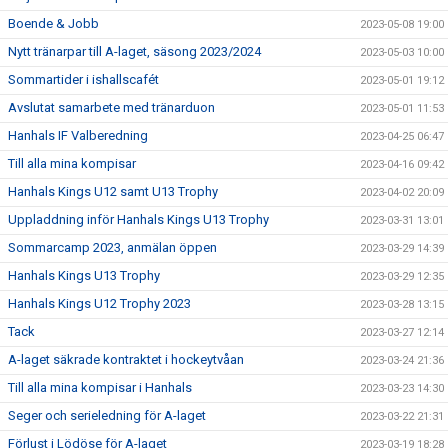
Boende & Jobb
2023-05-08 19:00
Nytt tränarpar till A-laget, säsong 2023/2024
2023-05-03 10:00
Sommartider i ishallscafét
2023-05-01 19:12
Avslutat samarbete med tränarduon
2023-05-01 11:53
Hanhals IF Valberedning
2023-04-25 06:47
Till alla mina kompisar
2023-04-16 09:42
Hanhals Kings U12 samt U13 Trophy
2023-04-02 20:09
Uppladdning inför Hanhals Kings U13 Trophy
2023-03-31 13:01
Sommarcamp 2023, anmälan öppen
2023-03-29 14:39
Hanhals Kings U13 Trophy
2023-03-29 12:35
Hanhals Kings U12 Trophy 2023
2023-03-28 13:15
Tack
2023-03-27 12:14
A-laget säkrade kontraktet i hockeytvåan
2023-03-24 21:36
Till alla mina kompisar i Hanhals
2023-03-23 14:30
Seger och serieledning för A-laget
2023-03-22 21:31
Förlust i Lödöse för A-laget
2023-03-19 18:28