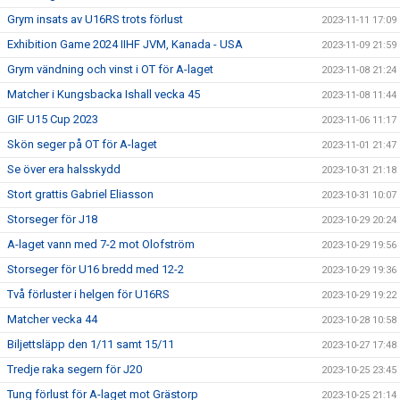
Grym insats av U16RS trots förlust
2023-11-11 17:09
Exhibition Game 2024 IIHF JVM, Kanada - USA
2023-11-09 21:59
Grym vändning och vinst i OT för A-laget
2023-11-08 21:24
Matcher i Kungsbacka Ishall vecka 45
2023-11-08 11:44
GIF U15 Cup 2023
2023-11-06 11:17
Skön seger på OT för A-laget
2023-11-01 21:47
Se över era halsskydd
2023-10-31 21:18
Stort grattis Gabriel Eliasson
2023-10-31 10:07
Storseger för J18
2023-10-29 20:24
A-laget vann med 7-2 mot Olofström
2023-10-29 19:56
Storseger för U16 bredd med 12-2
2023-10-29 19:36
Två förluster i helgen för U16RS
2023-10-29 19:22
Matcher vecka 44
2023-10-28 10:58
Biljettsläpp den 1/11 samt 15/11
2023-10-27 17:48
Tredje raka segern för J20
2023-10-25 23:45
Tung förlust för A-laget mot Grästorp
2023-10-25 21:14