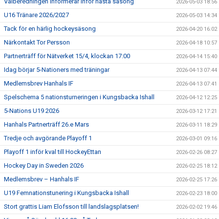
Valberedningen informerar inför nästa säsong
2026-05-03 18:56
U16 Tränare 2026/2027
2026-05-03 14:34
Tack för en härlig hockeysäsong
2026-04-20 16:02
Närkontakt Tor Persson
2026-04-18 10:57
Partnerträff för Nätverket 15/4, klockan 17:00
2026-04-14 15:40
Idag börjar 5-Nationers med träningar
2026-04-13 07:44
Medlemsbrev Hanhals IF
2026-04-13 07:41
Spelschema 5 nationsturneringen i Kungsbacka Ishall
2026-04-12 12:25
5-Nations U19 2026
2026-03-12 17:21
Hanhals Partnerträff 26.e Mars
2026-03-11 18:29
Tredje och avgörande Playoff 1
2026-03-01 09:16
Playoff 1 inför kval till HockeyEttan
2026-02-26 08:27
Hockey Day in Sweden 2026
2026-02-25 18:12
Medlemsbrev – Hanhals IF
2026-02-25 17:26
U19 Femnationstunering i Kungsbacka Ishall
2026-02-23 18:00
Stort grattis Liam Elofsson till landslagsplatsen!
2026-02-02 19:46