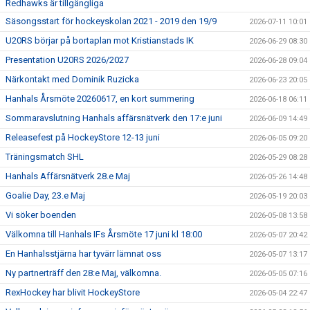
Redhawks är tillgängliga
Säsongsstart för hockeyskolan 2021 - 2019 den 19/9
2026-07-11 10:01
U20RS börjar på bortaplan mot Kristianstads IK
2026-06-29 08:30
Presentation U20RS 2026/2027
2026-06-28 09:04
Närkontakt med Dominik Ruzicka
2026-06-23 20:05
Hanhals Årsmöte 20260617, en kort summering
2026-06-18 06:11
Sommaravslutning Hanhals affärsnätverk den 17:e juni
2026-06-09 14:49
Releasefest på HockeyStore 12-13 juni
2026-06-05 09:20
Träningsmatch SHL
2026-05-29 08:28
Hanhals Affärsnätverk 28.e Maj
2026-05-26 14:48
Goalie Day, 23.e Maj
2026-05-19 20:03
Vi söker boenden
2026-05-08 13:58
Välkomna till Hanhals IFs Årsmöte 17 juni kl 18:00
2026-05-07 20:42
En Hanhalsstjärna har tyvärr lämnat oss
2026-05-07 13:17
Ny partnerträff den 28:e Maj, välkomna.
2026-05-05 07:16
RexHockey har blivit HockeyStore
2026-05-04 22:47