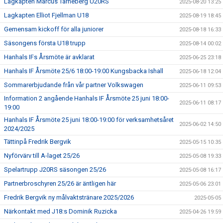
Lagkapten Marcus Tärneberg U20RS
2025-08-20 13:25
Lagkapten Elliot Fjellman U18
2025-08-19 18:45
Gemensam kickoff för alla juniorer
2025-08-18 16:33
Säsongens första U18 trupp
2025-08-14 00:02
Hanhals IFs Årsmöte är avklarat
2025-06-25 23:18
Hanhals IF Årsmöte 25/6 18:00-19:00 Kungsbacka Ishall
2025-06-18 12:04
Sommarerbjudande från vår partner Volkswagen
2025-06-11 09:53
Information 2 angående Hanhals IF Årsmöte 25 juni 18:00-
2025-06-11 08:17
19:00
Hanhals IF Årsmöte 25 juni 18:00-19:00 för verksamhetsåret
2025-06-02 14:50
2024/2025
Tättinpå Fredrik Bergvik
2025-05-15 10:35
Nyförvärv till A-laget 25/26
2025-05-08 19:33
Spelartrupp J20RS säsongen 25/26
2025-05-08 16:17
Partnerbroschyren 25/26 är äntligen här
2025-05-06 23:01
Fredrik Bergvik ny målvaktstränare 2025/2026
2025-05-05
Närkontakt med J18:s Dominik Ruzicka
2025-04-26 19:59