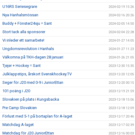
U16RS Seriesegrare
2024-02-19 15:26
Nya Hanhalsmössan
2024-02-16 20:26
Buddy + Fönster24sju = Sant
2024-02-05 14:50
Stort tack alla sponsorer
2024-02-04 22:28
Vi inleder ett samarbete!
2024-01-27 14:05
Ungdomsrevolution i Hanhals
2024-01-27 11:23
Välkomna på TKH-dagen 28 januari
2024-01-26 21:05
Tjejer + Hockey = Sant
2023-12-30 15:35
Julklappstips, årskort Svenskhockey.TV
2023-12-20 12:05
Seger för J20 med 0-9 i JuniorEttan
2023-12-20 00:15
101 poäng i J20
2023-12-19 21:59
Slovakien på plats i Kungsbacka
2023-12-18 15:06
Pre Camp Slovakien
2023-12-18 12:09
Förlust med 5-1 på bortaplan för A-laget
2023-12-17 20:46
Matchdag A-laget
2023-12-17 02:39
Matchdag för J20 JuniorEttan
2023-12-16 00:03