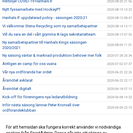
Riktlinjer COVID-19 Hanhals IF
2020-08-20 21:56
Nytt fyssamarbete med HockeyPT
2020-08-19 10:23
Hanhals IF uppdaterad policy - säsongen 2020-21
2020-08-15 08:47
Vi välkomnar Stena Recycling som ny samarbetspartner
2020-08-14 15:11
Vill du vara en del i vårt grymma A-lags sekretariatteam
2020-08-13 07:55
Ny samarbetspartner till Hanhals Kings säsongen
2020-08-09 11:01
2020/2021
Ny säsong väntar & marknad-produktion behöver mer folk
2020-07-28 20:34
Äntligen en camp för oss vuxna
2020-07-02 07:37
Vår nya ordförande har ordet
2020-06-25 22:26
Årsmötet avklarat
2020-06-25 22:17
Årsmötet digitalt
2020-06-18 07:15
Kick-off för föreningens nya ledarutbildning
2020-06-08 14:32
Inför nästa säsong lämnar Peter Kronvall över
2020-06-04 22:10
ordförandeklubban
Warrior klubbprofil 2020/2021
2020-06-04 21:42
Hanhals Kings sluter avtal med Warrior Hockey
För att hemsidan ska fungera korrekt använder vi nödvändiga
2020-06-01 18:19