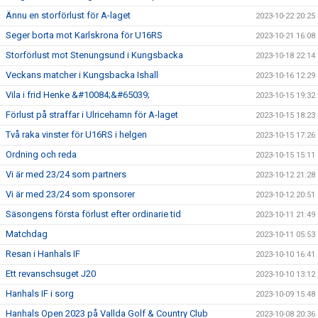
Ännu en storförlust för A-laget
2023-10-22 20:25
Seger borta mot Karlskrona för U16RS
2023-10-21 16:08
Storförlust mot Stenungsund i Kungsbacka
2023-10-18 22:14
Veckans matcher i Kungsbacka Ishall
2023-10-16 12:29
Vila i frid Henke &#10084;&#65039;
2023-10-15 19:32
Förlust på straffar i Ulricehamn för A-laget
2023-10-15 18:23
Två raka vinster för U16RS i helgen
2023-10-15 17:26
Ordning och reda
2023-10-15 15:11
Vi är med 23/24 som partners
2023-10-12 21:28
Vi är med 23/24 som sponsorer
2023-10-12 20:51
Säsongens första förlust efter ordinarie tid
2023-10-11 21:49
Matchdag
2023-10-11 05:53
Resan i Hanhals IF
2023-10-10 16:41
Ett revanschsuget J20
2023-10-10 13:12
Hanhals IF i sorg
2023-10-09 15:48
Hanhals Open 2023 på Vallda Golf & Country Club
2023-10-08 20:36