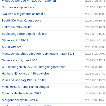
Vi ses på Söndag kl 16:00 på Trekronan
2026-01-28 08:13
Sportlovscamp vecka 7
2026-01-16 15:23
Kvällens A-lagsmatch är Inställd
2026-01-07 12:02
Besök ICA Maxi Kungsbacka
2026-01-04 10:38
Trekronan 2026-02-01
2025-12-27 10:21
Spela Bingolotto digitalt hela året
2025-12-16 16:32
Nätverksträff 18/12
2025-12-11 21:37
50/50 lotteriet
2025-11-30 22:00
Mustaschmatchen, säsongens viktigaste match 30/11
2025-11-29 09:09
Nätverksträff 2, den 27/11
2025-11-26 17:11
U18 säsongen 2026/ 2027- uttagningsprocess
2025-10-30 10:10
Hanhals Nätverksträff 30.e oktober
2025-10-24 07:50
Vi ses på söndag 19/10 kl 16:00
2025-10-16 19:29
Vinst 50/50 lotteriet Hanhalsdagen
2025-09-28 20:37
Schema Hanhalsdagen 2025
2025-09-20 11:58
Morgonhockey 2025/2026
2025-09-03 13:49