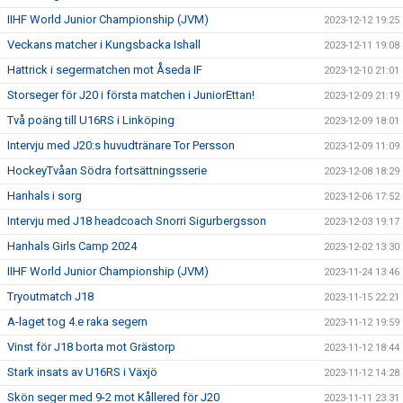
IIHF World Junior Championship (JVM)
2023-12-12 19:25
Veckans matcher i Kungsbacka Ishall
2023-12-11 19:08
Hattrick i segermatchen mot Åseda IF
2023-12-10 21:01
Storseger för J20 i första matchen i JuniorEttan!
2023-12-09 21:19
Två poäng till U16RS i Linköping
2023-12-09 18:01
Intervju med J20:s huvudtränare Tor Persson
2023-12-09 11:09
HockeyTvåan Södra fortsättningsserie
2023-12-08 18:29
Hanhals i sorg
2023-12-06 17:52
Intervju med J18 headcoach Snorri Sigurbergsson
2023-12-03 19:17
Hanhals Girls Camp 2024
2023-12-02 13:30
IIHF World Junior Championship (JVM)
2023-11-24 13:46
Tryoutmatch J18
2023-11-15 22:21
A-laget tog 4.e raka segern
2023-11-12 19:59
Vinst för J18 borta mot Grästorp
2023-11-12 18:44
Stark insats av U16RS i Växjö
2023-11-12 14:28
Skön seger med 9-2 mot Kållered för J20
2023-11-11 23:31