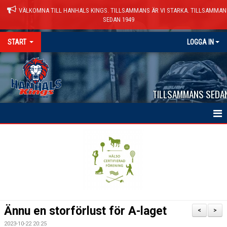
VÄLKOMNA TILL HANHALS KINGS. TILLSAMMANS ÄR VI STARKA. TILLSAMMAN
SEDAN 1949
START
LOGGA IN
TILLSAMMANS SEDA
HEM
NYHETER
VÅRA LAG
KALENDER
Ännu en storförlust för A-laget
<
>
MATCHER
2023-10-22 20:25