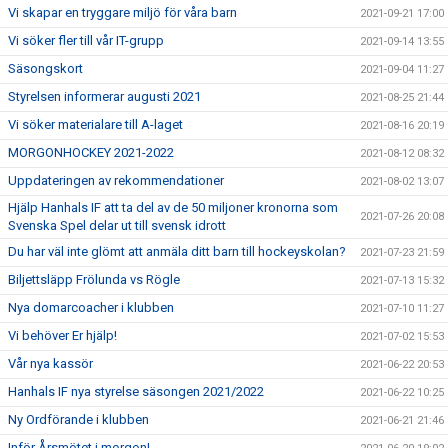
Vi skapar en tryggare miljö för våra barn
2021-09-21 17:00
Vi söker fler till vår IT-grupp
2021-09-14 13:55
Säsongskort
2021-09-04 11:27
Styrelsen informerar augusti 2021
2021-08-25 21:44
Vi söker materialare till A-laget
2021-08-16 20:19
MORGONHOCKEY 2021-2022
2021-08-12 08:32
Uppdateringen av rekommendationer
2021-08-02 13:07
Hjälp Hanhals IF att ta del av de 50 miljoner kronorna som
2021-07-26 20:08
Svenska Spel delar ut till svensk idrott
Du har väl inte glömt att anmäla ditt barn till hockeyskolan?
2021-07-23 21:59
Biljettsläpp Frölunda vs Rögle
2021-07-13 15:32
Nya domarcoacher i klubben
2021-07-10 11:27
Vi behöver Er hjälp!
2021-07-02 15:53
Vår nya kassör
2021-06-22 20:53
Hanhals IF nya styrelse säsongen 2021/2022
2021-06-22 10:25
Ny Ordförande i klubben
2021-06-21 21:46
Inför Årsmötet i morgon!