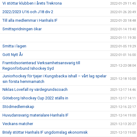
Vi stöttar klubben i årets Trekrona
2022-01-29 11:45
2022/2023 U16 och J18 div 2
2022-01-26 20:49
Till alla medlemmar i Hanhals IF
2022-01-20 18:48
Smittspridningen ökar
2022-01-14 19:40
2022-01-11 19:30
Smitta i lagen
2022-01-05 19:29
Gott Nytt År
2022-01-01 16:00
Framtidsorienterad Verksamhetsansvarig till
2021-12-23 08:04
Regionförbund Ishockey Syd
Juniorhockey för tjejer i Kungsbacka ishall – vårt lag spelar
2021-12-18 10:00
sin första hemmamatch
Niklas Lovefall ny värdegrundscoach
2021-12-17 14:46
Göteborg Ishockey Cup 2022 ställs in
2021-12-17 14:11
Stödmedlemskap
2021-12-16 22:17
Huvudansvarig materialare Hanhals IF
2021-12-14 19:00
Veckans matcher
2021-12-13 20:27
Brixly stöttar Hanhals IF ungdomslag ekonomisk
2021-12-13 19:00