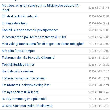
Möt Joel, en ung talang som nu blivit nyckelspelare i A-
2023-02-07 21:48
laget
Ett stort tack från A-laget.
2023-02-06 20:58
En fantastisk helg
2023-02-06 09:41
Tack till alla sponsorer & privatpersoner
2023-02-05 08:00
Vi ses imorgon på Trekrona matchen kl 16.00
2023-02-04 17:06
Vi är väldigt tacksamma för att ni ger oss denna möjlighet!
2023-02-03 19:00
Min allra första kompis
2023-02-01 12:09
Trekronan den 5.e februari, välkomna!
2023-01-31 20:34
Tack till Buddys vänner
2023-01-24 09:32
Hanhals sålde vinsten!
2023-01-23 11:13
Trekronorsmatchen 5.e februari
2023-01-21 17:21
Tre Kronors Hockeyskoledag 29/1
2023-01-20 21:21
Tre nya spelare till A-laget
2023-01-18 12:42
Buddy kommer gärna på besök
2023-01-15 12:25
U16 RS vann mot Malmö Redhawks
2023-01-14 17:15