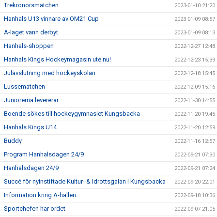
Trekronorsmatchen
2023-01-10 21:20
Hanhals U13 vinnare av OM21 Cup
2023-01-09 08:57
A-laget vann derbyt
2023-01-09 08:13
Hanhals-shoppen
2022-12-27 12:48
Hanhals Kings Hockeymagasin ute nu!
2022-12-23 15:39
Julavslutning med hockeyskolan
2022-12-18 15:45
Lussematchen
2022-12-09 15:16
Juniorerna levererar
2022-11-30 14:55
Boende sökes till hockeygymnasiet Kungsbacka
2022-11-20 19:45
Hanhals Kings U14
2022-11-20 12:59
Buddy
2022-11-16 12:57
Program Hanhalsdagen 24/9
2022-09-21 07:30
Hanhalsdagen 24/9
2022-09-21 07:24
Succé för nyinstiftade Kultur- & Idrottsgalan i Kungsbacka
2022-09-20 22:01
Information kring A-hallen.
2022-09-18 10:36
Sportchefen har ordet
2022-09-07 21:05