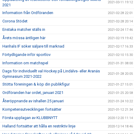
2021-03-11 19:12
2021
Information från Ordföranden
2021-02-28 22:01
Corona Stödet
2021-02-28 20:14
Enstaka matcher ställs in
2021-02-24 17:46
Årets mössa äntligen här
2021-02-19 19:42
Hanhals IF söker säljare till marknad
2021-02-17 16:33
Förtydligande inför sportlov
2021-02-10 15:30
Information om matchspel
2021-01-31 08:00
Dags för individuellt val Hockey på Lindälvs- eller Aranäs
2021-01-28 20:05
Gymnasium 2021-2022
Stötta föreningen & köp din publikfigur
2021-01-27 15:01
Ordföranden har ordet, januari 2021
2021-01-25 20:58
Återöppnande av ishallen 25 januari
2021-01-24 10:22
Kompetensutvecklingen fortsätter
2021-01-12 21:34
Första upplagan av KLUBBNYTT
2020-12-20 11:14
Halland fortsätter att hålla en restriktiv linje
2020-12-14 18:46