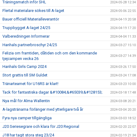
Träningsmatch inför SHL
2024-05-28 12:34
Flertal materialare sökes till A-laget
2024-05-06 22:55
Bauer officiell Materialleverantör
2024-04-19 20:58
Truppbygget A-laget 24/25
2024-04-19 17:20
Valberedningen Informerar
2024-04-04 11:33
Hanhals partnerbroschyr 24/25
2024-03-27 15:10
Felizia om framtiden, dåtiden och om den kommande
2024-03-27 14:39
tjejcampen vecka 26
Hanhals Girls Camp 2024
2024-03-26 17:50
Stort grattis till SM Guldet
2024-03-24 17:08
Tränarteamet för U16RS är klart!
2024-03-23 10:00
Tack för fantastiska dagar &#10084;&#65039;&#128153;
2024-03-18 17:48
Nya mål för Alma Wallentin
2024-03-08 20:21
A-lagstränarna förlänger med ytterligare två år
2024-03-04 20:20
Fyra nya camper tillgängliga
2024-03-03 18:52
J20 Seriesegrare och klara för J20 Regional
2024-02-20 22:07
J18 har tagit stora steg 23/24
2024-02-19 21:34