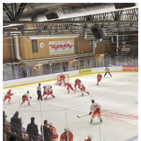
CAMPER
CUPER
CAFÉET
PARTNERS
PARTNERBROSCHYR
KLUBB 1949
TREKRONAN
KLUBBEN
BILJETTER