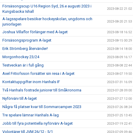
Försäsongscup U16 Region Syd, 26.e augusti 2023 i
2023-08-22 21:02
Kungsbacka Ishall
A-lagsspelare besöker hockeyskolan, ungdoms och
2023-08-20 21:53
juniorlagen
Joshua Villaflor förlänger med A-laget
2023-08-18 16:52
Försäsongsprogram A-laget
2023-08-15 00:29
Erik Strömberg återvänder!
2023-08-14 18:00
Morgonhockey 23/24
2023-08-09 16:17
Testveckan är i full gång
2023-08-08 22:44
Axel Fritiofsson forsätter sin resa i A-laget
2023-08-07 19:50
Kontaktuppgifter inom Hanhals IF
2023-07-31 16:09
Två Hanhals fostrade juniorer till Småkronorna
2023-07-28 09:00
Nyförvärv till A-laget
2023-07-27 12:00
Några få platser kvar till Sommarcampen 2023
2023-07-26 08:24
Tre spelare lämnar Hanhals A-lag
2023-07-25 13:45
Jobb till fyra potentiella nyförvärv A-laget
2023-07-19 22:41
Volontärer till JVM 26/12 - 5/1
2023-07-09 09:46