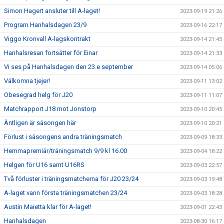
Simon Hagert ansluter till A-laget!
2023-09-19 21:26
Program Hanhalsdagen 23/9
2023-09-16 22:17
Viggo Kronvall A-lagskontrakt
2023-09-14 21:45
Hanhalsresan fortsätter för Einar
2023-09-14 21:33
Vi ses på Hanhalsdagen den 23.e september
2023-09-14 05:06
Välkomna tjejer!
2023-09-11 13:02
Obesegrad helg för J20
2023-09-11 11:07
Matchrapport J18 mot Jonstorp
2023-09-10 20:45
Äntligen är säsongen här
2023-09-10 20:21
Förlust i säsongens andra träningsmatch
2023-09-09 18:33
Hemmapremiär/träningsmatch 9/9 kl 16.00
2023-09-04 18:22
Helgen för U16 samt U16RS
2023-09-03 22:57
Två förluster i träningsmatcherna för J20 23/24
2023-09-03 19:48
A-laget vann första träningsmatchen 23/24
2023-09-03 18:28
Austin Maietta klar för A-laget!
2023-09-01 22:43
Hanhalsdagen
2023-08-30 16:17