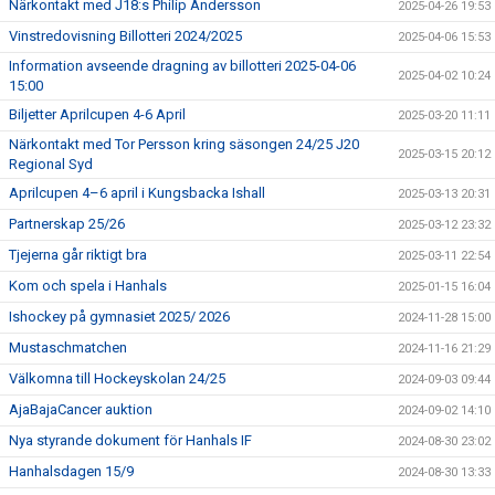
Närkontakt med J18:s Philip Andersson
2025-04-26 19:53
Vinstredovisning Billotteri 2024/2025
2025-04-06 15:53
Information avseende dragning av billotteri 2025-04-06
2025-04-02 10:24
15:00
Biljetter Aprilcupen 4-6 April
2025-03-20 11:11
Närkontakt med Tor Persson kring säsongen 24/25 J20
2025-03-15 20:12
Regional Syd
Aprilcupen 4–6 april i Kungsbacka Ishall
2025-03-13 20:31
Partnerskap 25/26
2025-03-12 23:32
Tjejerna går riktigt bra
2025-03-11 22:54
Kom och spela i Hanhals
2025-01-15 16:04
Ishockey på gymnasiet 2025/ 2026
2024-11-28 15:00
Mustaschmatchen
2024-11-16 21:29
Välkomna till Hockeyskolan 24/25
2024-09-03 09:44
AjaBajaCancer auktion
2024-09-02 14:10
Nya styrande dokument för Hanhals IF
2024-08-30 23:02
Hanhalsdagen 15/9
2024-08-30 13:33