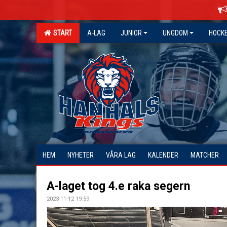
START
A-LAG
JUNIOR
UNGDOM
HOCK
HEM
NYHETER
VÅRA LAG
KALENDER
MATCHER
A-laget tog 4.e raka segern
2023-11-12 19:59