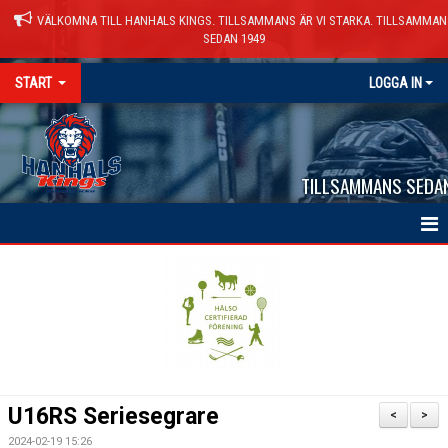
VÄLKOMNA TILL HANHALS KINGS. TILLSAMMANS ÄR VI STARKA. TILLSAMMAN
SEDAN 1949
START
LOGGA IN
TILLSAMMANS SEDA
HEM
NYHETER
VÅRA LAG
KALENDER
U16RS Seriesegrare
<
>
MATCHER
2024-02-19 15:26