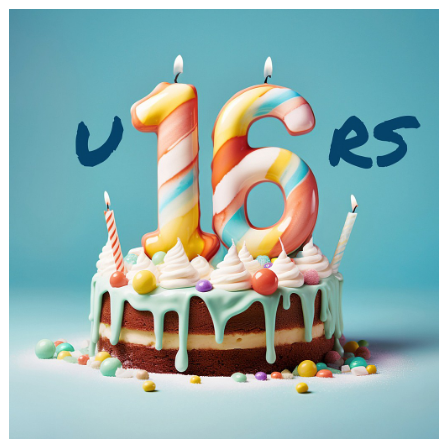
CAMPER
CUPER
CAFÉET
PARTNERS
PARTNERBROSCHYR
KLUBB 1949
TREKRONAN
KLUBBEN
BILJETTER