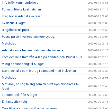
Info inför kommande helg.
2023-03-13 19:53
Förlust i första kvalmatchen
2023-03-13 11:14
Idag börjar A-laget kvalresan
2023-03-12 08:03
Kvalserie A-laget
2023-03-08 21:03
Bingolotter till påsk
2023-03-07 14:53
Passa på att inventera din hockeybag.
2023-03-04 09:07
Matchdag
2023-02-22 09:18
A-lagets sista hemmamatchen i denna serie
2023-02-19 11:25
Kom och heja fram vårt A-lag på söndag den 19/2 kl 16.00
2023-02-17 21:13
Viktig bonuspoäng till A-laget
2023-02-08 21:18
Stort tack alla som bidrog i samband med Trekronan
2023-02-08 20:30
Matchdag
2023-02-08 08:03
Möt Joel, en ung talang som nu blivit nyckelspelare i A-
2023-02-07 21:48
laget
Ett stort tack från A-laget.
2023-02-06 20:58
En fantastisk helg
2023-02-06 09:41
Tack till alla sponsorer & privatpersoner
2023-02-05 08:00