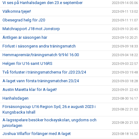
Vi ses på Hanhalsdagen den 23.e september
2023-09-14 05:06
Välkomna tjejer!
2023-09-11 13:02
Obesegrad helg för J20
2023-09-11 11:07
Matchrapport J18 mot Jonstorp
2023-09-10 20:45
Äntligen är säsongen här
2023-09-10 20:21
Förlust i säsongens andra träningsmatch
2023-09-09 18:33
Hemmapremiär/träningsmatch 9/9 kl 16.00
2023-09-04 18:22
Helgen för U16 samt U16RS
2023-09-03 22:57
Två förluster i träningsmatcherna för J20 23/24
2023-09-03 19:48
A-laget vann första träningsmatchen 23/24
2023-09-03 18:28
Austin Maietta klar för A-laget!
2023-09-01 22:43
Hanhalsdagen
2023-08-30 16:17
Försäsongscup U16 Region Syd, 26.e augusti 2023 i
2023-08-22 21:02
Kungsbacka Ishall
A-lagsspelare besöker hockeyskolan, ungdoms och
2023-08-20 21:53
juniorlagen
Joshua Villaflor förlänger med A-laget
2023-08-18 16:52