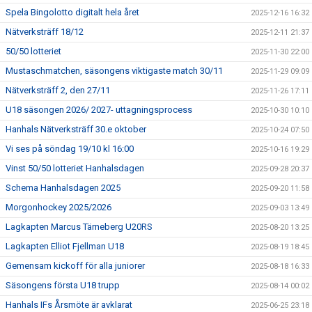
Spela Bingolotto digitalt hela året
2025-12-16 16:32
Nätverksträff 18/12
2025-12-11 21:37
50/50 lotteriet
2025-11-30 22:00
Mustaschmatchen, säsongens viktigaste match 30/11
2025-11-29 09:09
Nätverksträff 2, den 27/11
2025-11-26 17:11
U18 säsongen 2026/ 2027- uttagningsprocess
2025-10-30 10:10
Hanhals Nätverksträff 30.e oktober
2025-10-24 07:50
Vi ses på söndag 19/10 kl 16:00
2025-10-16 19:29
Vinst 50/50 lotteriet Hanhalsdagen
2025-09-28 20:37
Schema Hanhalsdagen 2025
2025-09-20 11:58
Morgonhockey 2025/2026
2025-09-03 13:49
Lagkapten Marcus Tärneberg U20RS
2025-08-20 13:25
Lagkapten Elliot Fjellman U18
2025-08-19 18:45
Gemensam kickoff för alla juniorer
2025-08-18 16:33
Säsongens första U18 trupp
2025-08-14 00:02
Hanhals IFs Årsmöte är avklarat
2025-06-25 23:18