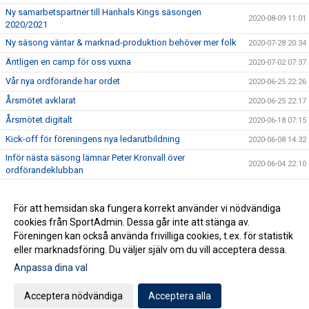
Ny samarbetspartner till Hanhals Kings säsongen
2020-08-09 11:01
2020/2021
Ny säsong väntar & marknad-produktion behöver mer folk
2020-07-28 20:34
Äntligen en camp för oss vuxna
2020-07-02 07:37
Vår nya ordförande har ordet
2020-06-25 22:26
Årsmötet avklarat
2020-06-25 22:17
Årsmötet digitalt
2020-06-18 07:15
Kick-off för föreningens nya ledarutbildning
2020-06-08 14:32
Inför nästa säsong lämnar Peter Kronvall över
2020-06-04 22:10
ordförandeklubban
Warrior klubbprofil 2020/2021
2020-06-04 21:42
Hanhals Kings sluter avtal med Warrior Hockey
För att hemsidan ska fungera korrekt använder vi nödvändiga
2020-06-01 18:19
cookies från SportAdmin. Dessa går inte att stänga av.
Vi är Hanhals Kings
2020-05-27 14:55
Föreningen kan också använda frivilliga cookies, t.ex. för statistik
eller marknadsföring. Du väljer själv om du vill acceptera dessa.
Anpassa dina val
Cookie-inställningar
Gå till Webbversion
Acceptera nödvändiga
Acceptera alla