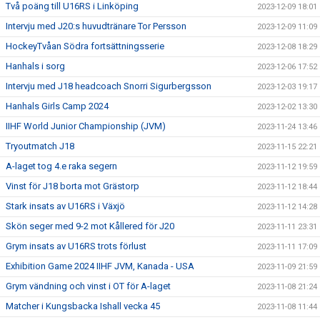
Två poäng till U16RS i Linköping
2023-12-09 18:01
Intervju med J20:s huvudtränare Tor Persson
2023-12-09 11:09
HockeyTvåan Södra fortsättningsserie
2023-12-08 18:29
Hanhals i sorg
2023-12-06 17:52
Intervju med J18 headcoach Snorri Sigurbergsson
2023-12-03 19:17
Hanhals Girls Camp 2024
2023-12-02 13:30
IIHF World Junior Championship (JVM)
2023-11-24 13:46
Tryoutmatch J18
2023-11-15 22:21
A-laget tog 4.e raka segern
2023-11-12 19:59
Vinst för J18 borta mot Grästorp
2023-11-12 18:44
Stark insats av U16RS i Växjö
2023-11-12 14:28
Skön seger med 9-2 mot Kållered för J20
2023-11-11 23:31
Grym insats av U16RS trots förlust
2023-11-11 17:09
Exhibition Game 2024 IIHF JVM, Kanada - USA
2023-11-09 21:59
Grym vändning och vinst i OT för A-laget
2023-11-08 21:24
Matcher i Kungsbacka Ishall vecka 45
2023-11-08 11:44