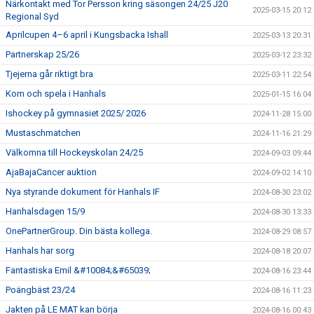
Närkontakt med Tor Persson kring säsongen 24/25 J20
2025-03-15 20:12
Regional Syd
Aprilcupen 4–6 april i Kungsbacka Ishall
2025-03-13 20:31
Partnerskap 25/26
2025-03-12 23:32
Tjejerna går riktigt bra
2025-03-11 22:54
Kom och spela i Hanhals
2025-01-15 16:04
Ishockey på gymnasiet 2025/ 2026
2024-11-28 15:00
Mustaschmatchen
2024-11-16 21:29
Välkomna till Hockeyskolan 24/25
2024-09-03 09:44
AjaBajaCancer auktion
2024-09-02 14:10
Nya styrande dokument för Hanhals IF
2024-08-30 23:02
Hanhalsdagen 15/9
2024-08-30 13:33
OnePartnerGroup. Din bästa kollega.
2024-08-29 08:57
Hanhals har sorg
2024-08-18 20:07
Fantastiska Emil &#10084;&#65039;
2024-08-16 23:44
Poängbäst 23/24
2024-08-16 11:23
Jakten på LE MAT kan börja
2024-08-16 00:43