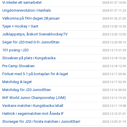
Vi inleder ett samarbete!
2024-01-27 14:05
Ungdomsrevolution i Hanhals
2024-01-27 11:23
Välkomna på TKH-dagen 28 januari
2024-01-26 21:05
Tjejer + Hockey = Sant
2023-12-30 15:35
Julklappstips, årskort Svenskhockey.TV
2023-12-20 12:05
Seger för J20 med 0-9 i JuniorEttan
2023-12-20 00:15
101 poäng i J20
2023-12-19 21:59
Slovakien på plats i Kungsbacka
2023-12-18 15:06
Pre Camp Slovakien
2023-12-18 12:09
Förlust med 5-1 på bortaplan för A-laget
2023-12-17 20:46
Matchdag A-laget
2023-12-17 02:39
Matchdag för J20 JuniorEttan
2023-12-16 00:03
IIHF World Junior Championship (JVM)
2023-12-12 19:25
Veckans matcher i Kungsbacka Ishall
2023-12-11 19:08
Hattrick i segermatchen mot Åseda IF
2023-12-10 21:01
Storseger för J20 i första matchen i JuniorEttan!
2023-12-09 21:19