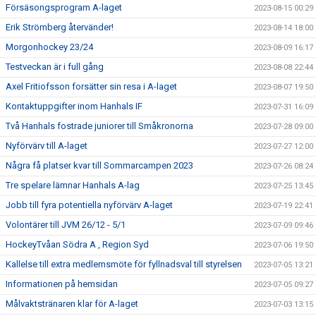
Försäsongsprogram A-laget
2023-08-15 00:29
Erik Strömberg återvänder!
2023-08-14 18:00
Morgonhockey 23/24
2023-08-09 16:17
Testveckan är i full gång
2023-08-08 22:44
Axel Fritiofsson forsätter sin resa i A-laget
2023-08-07 19:50
Kontaktuppgifter inom Hanhals IF
2023-07-31 16:09
Två Hanhals fostrade juniorer till Småkronorna
2023-07-28 09:00
Nyförvärv till A-laget
2023-07-27 12:00
Några få platser kvar till Sommarcampen 2023
2023-07-26 08:24
Tre spelare lämnar Hanhals A-lag
2023-07-25 13:45
Jobb till fyra potentiella nyförvärv A-laget
2023-07-19 22:41
Volontärer till JVM 26/12 - 5/1
2023-07-09 09:46
HockeyTvåan Södra A , Region Syd
2023-07-06 19:50
Kallelse till extra medlemsmöte för fyllnadsval till styrelsen
2023-07-05 13:21
Informationen på hemsidan
2023-07-05 09:27
Målvaktstränaren klar för A-laget
2023-07-03 13:15