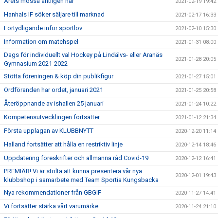
Årets mössa äntligen här
2021-02-19 19:42
Hanhals IF söker säljare till marknad
2021-02-17 16:33
Förtydligande inför sportlov
2021-02-10 15:30
Information om matchspel
2021-01-31 08:00
Dags för individuellt val Hockey på Lindälvs- eller Aranäs
2021-01-28 20:05
Gymnasium 2021-2022
Stötta föreningen & köp din publikfigur
2021-01-27 15:01
Ordföranden har ordet, januari 2021
2021-01-25 20:58
Återöppnande av ishallen 25 januari
2021-01-24 10:22
Kompetensutvecklingen fortsätter
2021-01-12 21:34
Första upplagan av KLUBBNYTT
2020-12-20 11:14
Halland fortsätter att hålla en restriktiv linje
2020-12-14 18:46
Uppdatering föreskrifter och allmänna råd Covid-19
2020-12-12 16:41
PREMIÄR! Vi är stolta att kunna presentera vår nya
2020-12-01 19:43
klubbshop i samarbete med Team Sportia Kungsbacka
Nya rekommendationer från GBGIF
2020-11-27 14:41
Vi fortsätter stärka vårt varumärke
2020-11-24 21:10