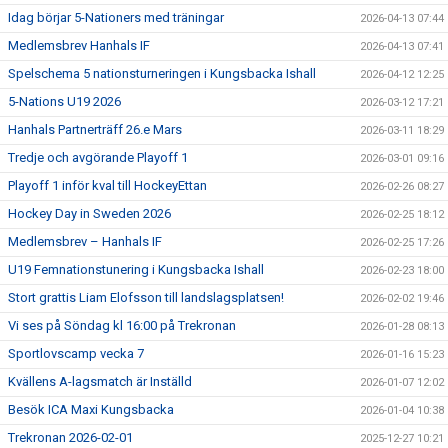
Idag börjar 5-Nationers med träningar
2026-04-13 07:44
Medlemsbrev Hanhals IF
2026-04-13 07:41
Spelschema 5 nationsturneringen i Kungsbacka Ishall
2026-04-12 12:25
5-Nations U19 2026
2026-03-12 17:21
Hanhals Partnerträff 26.e Mars
2026-03-11 18:29
Tredje och avgörande Playoff 1
2026-03-01 09:16
Playoff 1 inför kval till HockeyEttan
2026-02-26 08:27
Hockey Day in Sweden 2026
2026-02-25 18:12
Medlemsbrev – Hanhals IF
2026-02-25 17:26
U19 Femnationstunering i Kungsbacka Ishall
2026-02-23 18:00
Stort grattis Liam Elofsson till landslagsplatsen!
2026-02-02 19:46
Vi ses på Söndag kl 16:00 på Trekronan
2026-01-28 08:13
Sportlovscamp vecka 7
2026-01-16 15:23
Kvällens A-lagsmatch är Inställd
2026-01-07 12:02
Besök ICA Maxi Kungsbacka
2026-01-04 10:38
Trekronan 2026-02-01
2025-12-27 10:21