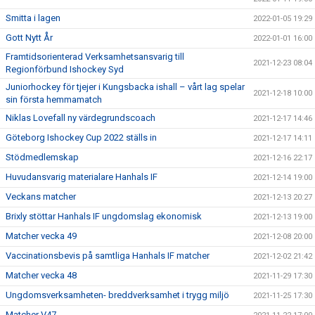
Smitta i lagen
2022-01-05 19:29
Gott Nytt År
2022-01-01 16:00
Framtidsorienterad Verksamhetsansvarig till
2021-12-23 08:04
Regionförbund Ishockey Syd
Juniorhockey för tjejer i Kungsbacka ishall – vårt lag spelar
2021-12-18 10:00
sin första hemmamatch
Niklas Lovefall ny värdegrundscoach
2021-12-17 14:46
Göteborg Ishockey Cup 2022 ställs in
2021-12-17 14:11
Stödmedlemskap
2021-12-16 22:17
Huvudansvarig materialare Hanhals IF
2021-12-14 19:00
Veckans matcher
2021-12-13 20:27
Brixly stöttar Hanhals IF ungdomslag ekonomisk
2021-12-13 19:00
Matcher vecka 49
2021-12-08 20:00
Vaccinationsbevis på samtliga Hanhals IF matcher
2021-12-02 21:42
Matcher vecka 48
2021-11-29 17:30
Ungdomsverksamheten- breddverksamhet i trygg miljö
2021-11-25 17:30
Matcher V47