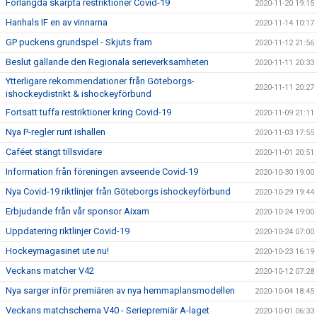
Förlängda skärpta restriktioner Covid-19
2020-11-20 19:15
Hanhals IF en av vinnarna
2020-11-14 10:17
GP puckens grundspel - Skjuts fram
2020-11-12 21:56
Beslut gällande den Regionala serieverksamheten
2020-11-11 20:33
Ytterligare rekommendationer från Göteborgs-
2020-11-11 20:27
ishockeydistrikt & ishockeyförbund
Fortsatt tuffa restriktioner kring Covid-19
2020-11-09 21:11
Nya P-regler runt ishallen
2020-11-03 17:55
Caféet stängt tillsvidare
2020-11-01 20:51
Information från föreningen avseende Covid-19
2020-10-30 19:00
Nya Covid-19 riktlinjer från Göteborgs ishockeyförbund
2020-10-29 19:44
Erbjudande från vår sponsor Aixam
2020-10-24 19:00
Uppdatering riktlinjer Covid-19
2020-10-24 07:00
Hockeymagasinet ute nu!
2020-10-23 16:19
Veckans matcher V42
2020-10-12 07:28
Nya sarger inför premiären av nya hemmaplansmodellen
2020-10-04 18:45
Veckans matchschema V40 - Seriepremiär A-laget
2020-10-01 06:33