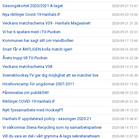
Säsongskortet 2020/2021 A-laget
2020-09-27 15:41
Nya riktlinjer Covid-19 Hanhals IF
2020-09-23 10:00
Veckans matchschema V39 - Hanhals Magasinet!
2020-09-21 21:20
Vi har 6 spelare med i TV-Pucken
2020-09-21 20:51
Kommunen har sagt sitt om Handbollen
2020-09-17 13:46
Snart får vi ÄNTLIGEN kolla match igen!
2020-09-16 20:03
Årets trupp till TV-Pucken
2020-09-14 22:28
Veckans matchschema V38
2020-09-13 21:54
Svenskhockey.TV ger dig möjlighet att se matcher live
2020-09-10 06:39
Höstlovscamp för ungdomar 2007-2011
2020-09-07 19:32
Påminnelse om publikfritt!
2020-08-29 22:05
Riktlinjer COVID-19 Hanhals IF
2020-08-20 21:56
Nytt fyssamarbete med HockeyPT
2020-08-19 10:23
Hanhals IF uppdaterad policy - säsongen 2020-21
2020-08-15 08:47
Vi välkomnar Stena Recycling som ny samarbetspartner
2020-08-14 15:11
Vill du vara en del i vårt grymma A-lags sekretariatteam
2020-08-13 07:55