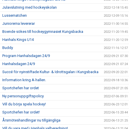
Julavslutning med hockeyskolan
2022-12-18 15:45
Lussematchen
2022-12-09 15:16
Juniorerna levererar
2022-11-30 14:55
Boende sökes till hockeygymnasiet Kungsbacka
2022-11-20 19:45
Hanhals Kings U14
2022-11-20 12:59
Buddy
2022-11-16 12:57
Program Hanhalsdagen 24/9
2022-09-21 07:30
Hanhalsdagen 24/9
2022-09-21 07:24
Succé för nyinstiftade Kultur- & Idrottsgalan i Kungsbacka
2022-09-20 22:01
Information kring A-hallen.
2022-09-18 10:36
Sportchefen har ordet
2022-09-07 21:05
Ny personuppgiftspolicy
2022-07-06 09:51
Vill du börja spela hockey!
2022-06-23 12:01
Sportchefen har ordet!
2022-06-15 20:44
Årsmöteshandlingar nu tillgängliga
2022-06-13 21:25
Vill du vara med i Hanhals valberedning!
2022-06-13 21:04