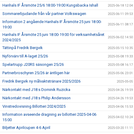
Hanhals IF Årsmöte 25/6 18:00-19:00 Kungsbacka Ishall
2025-06-18 12:04
Sommarerbjudande från vår partner Volkswagen
2025-06-11 09:53
Information 2 angående Hanhals IF Årsmöte 25 juni 18:00-
2025-06-11 08:17
19:00
Hanhals IF Årsmöte 25 juni 18:00-19:00 för verksamhetsåret
2025-06-02 14:50
2024/2025
Tättinpå Fredrik Bergvik
2025-05-15 10:35
Nyförvärv till A-laget 25/26
2025-05-08 19:33
Spelartrupp J20RS säsongen 25/26
2025-05-08 16:17
Partnerbroschyren 25/26 är äntligen här
2025-05-06 23:01
Fredrik Bergvik ny målvaktstränare 2025/2026
2025-05-05
Närkontakt med J18:s Dominik Ruzicka
2025-04-26 19:59
Närkontakt med J18:s Philip Andersson
2025-04-26 19:53
Vinstredovisning Billotteri 2024/2025
2025-04-06 15:53
Information avseende dragning av billotteri 2025-04-06
2025-04-02 10:24
15:00
Biljetter Aprilcupen 4-6 April
2025-03-20 11:11