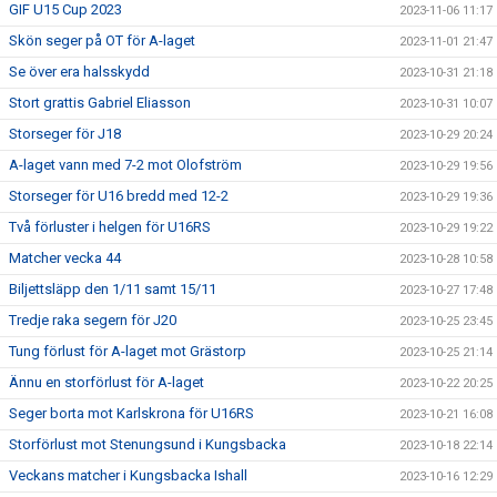
GIF U15 Cup 2023
2023-11-06 11:17
Skön seger på OT för A-laget
2023-11-01 21:47
Se över era halsskydd
2023-10-31 21:18
Stort grattis Gabriel Eliasson
2023-10-31 10:07
Storseger för J18
2023-10-29 20:24
A-laget vann med 7-2 mot Olofström
2023-10-29 19:56
Storseger för U16 bredd med 12-2
2023-10-29 19:36
Två förluster i helgen för U16RS
2023-10-29 19:22
Matcher vecka 44
2023-10-28 10:58
Biljettsläpp den 1/11 samt 15/11
2023-10-27 17:48
Tredje raka segern för J20
2023-10-25 23:45
Tung förlust för A-laget mot Grästorp
2023-10-25 21:14
Ännu en storförlust för A-laget
2023-10-22 20:25
Seger borta mot Karlskrona för U16RS
2023-10-21 16:08
Storförlust mot Stenungsund i Kungsbacka
2023-10-18 22:14
Veckans matcher i Kungsbacka Ishall
2023-10-16 12:29