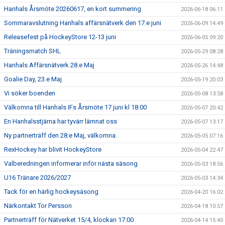
Hanhals Årsmöte 20260617, en kort summering
2026-06-18 06:11
Sommaravslutning Hanhals affärsnätverk den 17:e juni
2026-06-09 14:49
Releasefest på HockeyStore 12-13 juni
2026-06-05 09:20
Träningsmatch SHL
2026-05-29 08:28
Hanhals Affärsnätverk 28.e Maj
2026-05-26 14:48
Goalie Day, 23.e Maj
2026-05-19 20:03
Vi söker boenden
2026-05-08 13:58
Välkomna till Hanhals IFs Årsmöte 17 juni kl 18:00
2026-05-07 20:42
En Hanhalsstjärna har tyvärr lämnat oss
2026-05-07 13:17
Ny partnerträff den 28:e Maj, välkomna.
2026-05-05 07:16
RexHockey har blivit HockeyStore
2026-05-04 22:47
Valberedningen informerar inför nästa säsong
2026-05-03 18:56
U16 Tränare 2026/2027
2026-05-03 14:34
Tack för en härlig hockeysäsong
2026-04-20 16:02
Närkontakt Tor Persson
2026-04-18 10:57
Partnerträff för Nätverket 15/4, klockan 17:00
2026-04-14 15:40