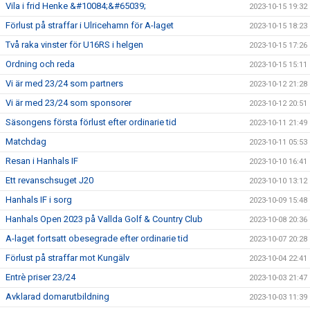
Vila i frid Henke &#10084;&#65039;
2023-10-15 19:32
Förlust på straffar i Ulricehamn för A-laget
2023-10-15 18:23
Två raka vinster för U16RS i helgen
2023-10-15 17:26
Ordning och reda
2023-10-15 15:11
Vi är med 23/24 som partners
2023-10-12 21:28
Vi är med 23/24 som sponsorer
2023-10-12 20:51
Säsongens första förlust efter ordinarie tid
2023-10-11 21:49
Matchdag
2023-10-11 05:53
Resan i Hanhals IF
2023-10-10 16:41
Ett revanschsuget J20
2023-10-10 13:12
Hanhals IF i sorg
2023-10-09 15:48
Hanhals Open 2023 på Vallda Golf & Country Club
2023-10-08 20:36
A-laget fortsatt obesegrade efter ordinarie tid
2023-10-07 20:28
Förlust på straffar mot Kungälv
2023-10-04 22:41
Entrè priser 23/24
2023-10-03 21:47
Avklarad domarutbildning
2023-10-03 11:39