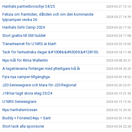
Hanhals partnerbroschyr 24/25
2024-03-27 15:10
Felizia om framtiden, dåtiden och om den kommande
2024-03-27 14:39
tjejcampen vecka 26
Hanhals Girls Camp 2024
2024-03-26 17:50
Stort grattis till SM Guldet
2024-03-24 17:08
Tränarteamet för U16RS är klart!
2024-03-23 10:00
Tack för fantastiska dagar &#10084;&#65039;&#128153;
2024-03-18 17:48
Nya mål för Alma Wallentin
2024-03-08 20:21
A-lagstränarna förlänger med ytterligare två år
2024-03-04 20:20
Fyra nya camper tillgängliga
2024-03-03 18:52
J20 Seriesegrare och klara för J20 Regional
2024-02-20 22:07
J18 har tagit stora steg 23/24
2024-02-19 21:34
U16RS Seriesegrare
2024-02-19 15:26
Nya Hanhalsmössan
2024-02-16 20:26
Buddy + Fönster24sju = Sant
2024-02-05 14:50
Stort tack alla sponsorer
2024-02-04 22:28