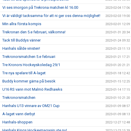
Vi ses imorgon på Trekrona matchen kl 16.00
2023-02-04 17:06
Vi är väldigt tacksamma för att ni ger oss denna möjlighet!
2023-02-03 19:00
Min allra första kompis
2023-02-01 12:09
Trekronan den 5.e februari, välkomna!
2023-01-31 20:34
Tack till Buddys vänner
2023-01-24 09:32
Hanhals sålde vinsten!
2023-01-23 11:13
Trekronorsmatchen 5.e februari
2023-01-21 17:21
Tre Kronors Hockeyskoledag 29/1
2023-01-20 21:21
Tre nya spelare till A-laget
2023-01-18 12:42
Buddy kommer gärna på besök
2023-01-15 12:25
U16 RS vann mot Malmö Redhawks
2023-01-14 17:15
Trekronorsmatchen
2023-01-10 21:20
Hanhals U13 vinnare av OM21 Cup
2023-01-09 08:57
A-laget vann derbyt
2023-01-09 08:13
Hanhals-shoppen
2022-12-27 12:48
Hanhals Kings Hockeymagasin ute nu!
2022-12-23 15:39