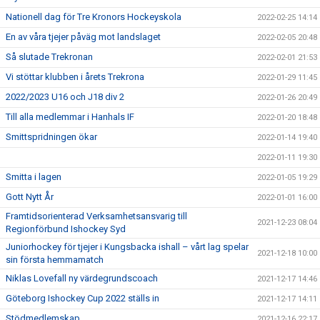
Nationell dag för Tre Kronors Hockeyskola
2022-02-25 14:14
En av våra tjejer påväg mot landslaget
2022-02-05 20:48
Så slutade Trekronan
2022-02-01 21:53
Vi stöttar klubben i årets Trekrona
2022-01-29 11:45
2022/2023 U16 och J18 div 2
2022-01-26 20:49
Till alla medlemmar i Hanhals IF
2022-01-20 18:48
Smittspridningen ökar
2022-01-14 19:40
2022-01-11 19:30
Smitta i lagen
2022-01-05 19:29
Gott Nytt År
2022-01-01 16:00
Framtidsorienterad Verksamhetsansvarig till
2021-12-23 08:04
Regionförbund Ishockey Syd
Juniorhockey för tjejer i Kungsbacka ishall – vårt lag spelar
2021-12-18 10:00
sin första hemmamatch
Niklas Lovefall ny värdegrundscoach
2021-12-17 14:46
Göteborg Ishockey Cup 2022 ställs in
2021-12-17 14:11
Stödmedlemskap
2021-12-16 22:17