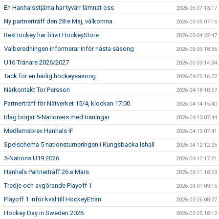
En Hanhalsstjärna har tyvärr lämnat oss
2026-05-07 13:17
Ny partnerträff den 28:e Maj, välkomna.
2026-05-05 07:16
RexHockey har blivit HockeyStore
2026-05-04 22:47
Valberedningen informerar inför nästa säsong
2026-05-03 18:56
U16 Tränare 2026/2027
2026-05-03 14:34
Tack för en härlig hockeysäsong
2026-04-20 16:02
Närkontakt Tor Persson
2026-04-18 10:57
Partnerträff för Nätverket 15/4, klockan 17:00
2026-04-14 15:40
Idag börjar 5-Nationers med träningar
2026-04-13 07:44
Medlemsbrev Hanhals IF
2026-04-13 07:41
Spelschema 5 nationsturneringen i Kungsbacka Ishall
2026-04-12 12:25
5-Nations U19 2026
2026-03-12 17:21
Hanhals Partnerträff 26.e Mars
2026-03-11 18:29
Tredje och avgörande Playoff 1
2026-03-01 09:16
Playoff 1 inför kval till HockeyEttan
2026-02-26 08:27
Hockey Day in Sweden 2026
2026-02-25 18:12