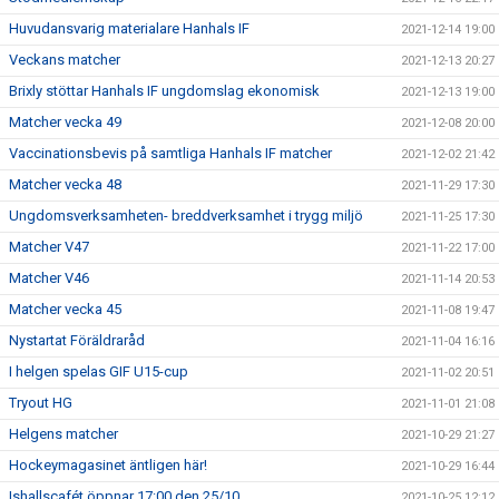
Huvudansvarig materialare Hanhals IF
2021-12-14 19:00
Veckans matcher
2021-12-13 20:27
Brixly stöttar Hanhals IF ungdomslag ekonomisk
2021-12-13 19:00
Matcher vecka 49
2021-12-08 20:00
Vaccinationsbevis på samtliga Hanhals IF matcher
2021-12-02 21:42
Matcher vecka 48
2021-11-29 17:30
Ungdomsverksamheten- breddverksamhet i trygg miljö
2021-11-25 17:30
Matcher V47
2021-11-22 17:00
Matcher V46
2021-11-14 20:53
Matcher vecka 45
2021-11-08 19:47
Nystartat Föräldraråd
2021-11-04 16:16
I helgen spelas GIF U15-cup
2021-11-02 20:51
Tryout HG
2021-11-01 21:08
Helgens matcher
2021-10-29 21:27
Hockeymagasinet äntligen här!
2021-10-29 16:44
Ishallscafét öppnar 17:00 den 25/10
2021-10-25 12:12