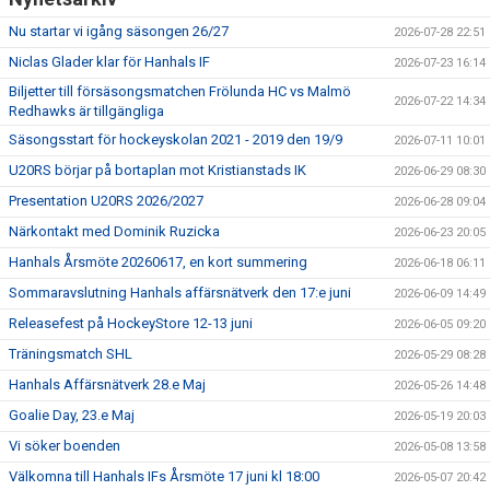
Nu startar vi igång säsongen 26/27
2026-07-28 22:51
Niclas Glader klar för Hanhals IF
2026-07-23 16:14
Biljetter till försäsongsmatchen Frölunda HC vs Malmö
2026-07-22 14:34
Redhawks är tillgängliga
Säsongsstart för hockeyskolan 2021 - 2019 den 19/9
2026-07-11 10:01
U20RS börjar på bortaplan mot Kristianstads IK
2026-06-29 08:30
Presentation U20RS 2026/2027
2026-06-28 09:04
Närkontakt med Dominik Ruzicka
2026-06-23 20:05
Hanhals Årsmöte 20260617, en kort summering
2026-06-18 06:11
Sommaravslutning Hanhals affärsnätverk den 17:e juni
2026-06-09 14:49
Releasefest på HockeyStore 12-13 juni
2026-06-05 09:20
Träningsmatch SHL
2026-05-29 08:28
Hanhals Affärsnätverk 28.e Maj
2026-05-26 14:48
Goalie Day, 23.e Maj
2026-05-19 20:03
Vi söker boenden
2026-05-08 13:58
Välkomna till Hanhals IFs Årsmöte 17 juni kl 18:00
2026-05-07 20:42