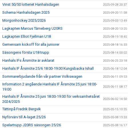
Vinst 50/50 lotteriet Hanhalsdagen
2025-09-28 20:37
Schema Hanhalsdagen 2025
2025-09-20 11:58
Morgonhockey 2025/2026
2025-09-03 13:49
Lagkapten Marcus Tärneberg U20RS
2025-08-20 13:25
Lagkapten Elliot Fjellman U18
2025-08-19 18:45
Gemensam kickoff för alla juniorer
2025-08-18 16:33
Säsongens första U18 trupp
2025-08-14 00:02
Hanhals IFs Årsmöte är avklarat
2025-06-25 23:18
Hanhals IF Årsmöte 25/6 18:00-19:00 Kungsbacka Ishall
2025-06-18 12:04
Sommarerbjudande från vår partner Volkswagen
2025-06-11 09:53
Information 2 angående Hanhals IF Årsmöte 25 juni 18:00-
2025-06-11 08:17
19:00
Hanhals IF Årsmöte 25 juni 18:00-19:00 för verksamhetsåret
2025-06-02 14:50
2024/2025
Tättinpå Fredrik Bergvik
2025-05-15 10:35
Nyförvärv till A-laget 25/26
2025-05-08 19:33
Spelartrupp J20RS säsongen 25/26
2025-05-08 16:17