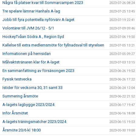
Några få platser kvar till Sommarcampen 2023
2023-07-26 08:24
Tre spelare lämnar Hanhals A-lag
2023-07-25 13:45
Jobb till fyra potentiella nyförvärv A-laget
2023-07-19 22:41
Volontärer till JVM 26/12 - 5/1
2023-07-09 09:46
HockeyTvåan Södra A , Region Syd
2023-07-06 19:50
Kallelse till extra medlemsmöte för fyllnadsval till styrelsen
2023-07-05 13:21
Informationen på hemsidan
2023-07-05 09:27
Målvaktstränaren klar för A-laget
2023-07-03 13:15
En sammanfattning av försäsongen 2023
2023-06-26 19:52
Fysisk testvecka
2023-06-26 17:22
Istider för veckorna 30, 31 samt 33
2023-06-24 12:04
Summering årsmöte
2023-06-22 21:52
A-lagets lagbygge 2023/2024
2023-06-17 19:47
Inför Årsmötet
2023-06-16 18:08
A-lagets träningsmatcher 2023/2024
2023-06-15 19:53
Årsmöte 20/6 kl 18:00
2023-05-30 19:00