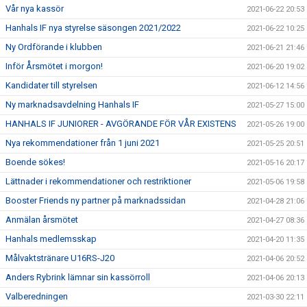
Vår nya kassör
2021-06-22 20:53
Hanhals IF nya styrelse säsongen 2021/2022
2021-06-22 10:25
Ny Ordförande i klubben
2021-06-21 21:46
Inför Årsmötet i morgon!
2021-06-20 19:02
Kandidater till styrelsen
2021-06-12 14:56
Ny marknadsavdelning Hanhals IF
2021-05-27 15:00
HANHALS IF JUNIORER - AVGÖRANDE FÖR VÅR EXISTENS
2021-05-26 19:00
Nya rekommendationer från 1 juni 2021
2021-05-25 20:51
Boende sökes!
2021-05-16 20:17
Lättnader i rekommendationer och restriktioner
2021-05-06 19:58
Booster Friends ny partner på marknadssidan
2021-04-28 21:06
Anmälan årsmötet
2021-04-27 08:36
Hanhals medlemsskap
2021-04-20 11:35
Målvaktstränare U16RS-J20
2021-04-06 20:52
Anders Rybrink lämnar sin kassörroll
2021-04-06 20:13
Valberedningen
2021-03-30 22:11