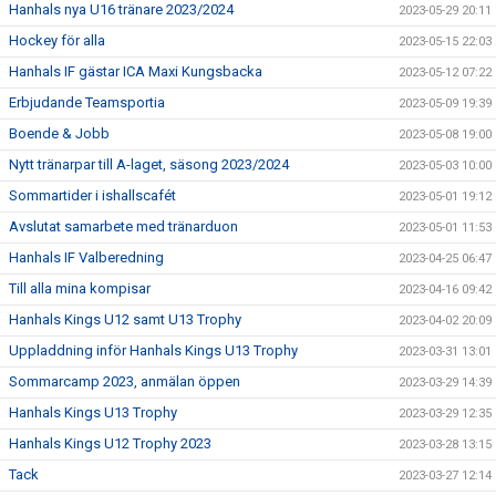
Hanhals nya U16 tränare 2023/2024
2023-05-29 20:11
Hockey för alla
2023-05-15 22:03
Hanhals IF gästar ICA Maxi Kungsbacka
2023-05-12 07:22
Erbjudande Teamsportia
2023-05-09 19:39
Boende & Jobb
2023-05-08 19:00
Nytt tränarpar till A-laget, säsong 2023/2024
2023-05-03 10:00
Sommartider i ishallscafét
2023-05-01 19:12
Avslutat samarbete med tränarduon
2023-05-01 11:53
Hanhals IF Valberedning
2023-04-25 06:47
Till alla mina kompisar
2023-04-16 09:42
Hanhals Kings U12 samt U13 Trophy
2023-04-02 20:09
Uppladdning inför Hanhals Kings U13 Trophy
2023-03-31 13:01
Sommarcamp 2023, anmälan öppen
2023-03-29 14:39
Hanhals Kings U13 Trophy
2023-03-29 12:35
Hanhals Kings U12 Trophy 2023
2023-03-28 13:15
Tack
2023-03-27 12:14