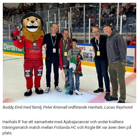
CAMPER
CUPER
CAFÉET
PARTNERS
PARTNERBROSCHYR
KLUBB 1949
TREKRONAN
KLUBBEN
Buddy, Emil med familj, Peter Kronvall ordförande Hanhals, Lucas Raymond
BILJETTER
Hanhals IF har ett samarbete med Ajabajacancer och under kvällens
träningsmatch match mellan Frölunda HC och Rögle BK var även dem på
plats.