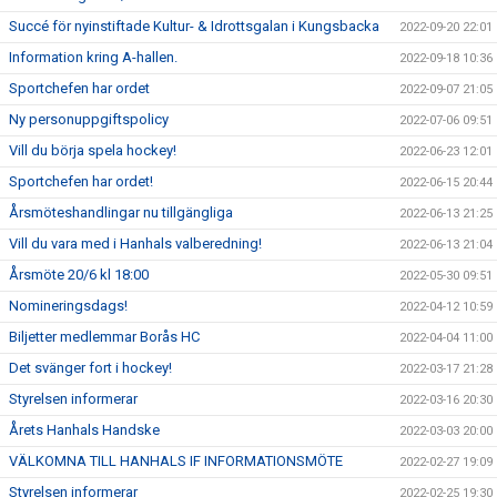
Succé för nyinstiftade Kultur- & Idrottsgalan i Kungsbacka
2022-09-20 22:01
Information kring A-hallen.
2022-09-18 10:36
Sportchefen har ordet
2022-09-07 21:05
Ny personuppgiftspolicy
2022-07-06 09:51
Vill du börja spela hockey!
2022-06-23 12:01
Sportchefen har ordet!
2022-06-15 20:44
Årsmöteshandlingar nu tillgängliga
2022-06-13 21:25
Vill du vara med i Hanhals valberedning!
2022-06-13 21:04
Årsmöte 20/6 kl 18:00
2022-05-30 09:51
Nomineringsdags!
2022-04-12 10:59
Biljetter medlemmar Borås HC
2022-04-04 11:00
Det svänger fort i hockey!
2022-03-17 21:28
Styrelsen informerar
2022-03-16 20:30
Årets Hanhals Handske
2022-03-03 20:00
VÄLKOMNA TILL HANHALS IF INFORMATIONSMÖTE
2022-02-27 19:09
Styrelsen informerar
2022-02-25 19:30