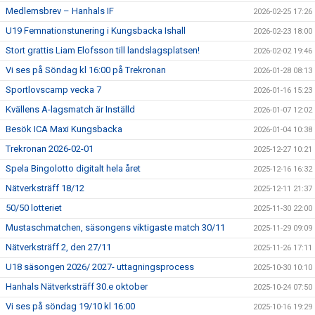
Medlemsbrev – Hanhals IF
2026-02-25 17:26
U19 Femnationstunering i Kungsbacka Ishall
2026-02-23 18:00
Stort grattis Liam Elofsson till landslagsplatsen!
2026-02-02 19:46
Vi ses på Söndag kl 16:00 på Trekronan
2026-01-28 08:13
Sportlovscamp vecka 7
2026-01-16 15:23
Kvällens A-lagsmatch är Inställd
2026-01-07 12:02
Besök ICA Maxi Kungsbacka
2026-01-04 10:38
Trekronan 2026-02-01
2025-12-27 10:21
Spela Bingolotto digitalt hela året
2025-12-16 16:32
Nätverksträff 18/12
2025-12-11 21:37
50/50 lotteriet
2025-11-30 22:00
Mustaschmatchen, säsongens viktigaste match 30/11
2025-11-29 09:09
Nätverksträff 2, den 27/11
2025-11-26 17:11
U18 säsongen 2026/ 2027- uttagningsprocess
2025-10-30 10:10
Hanhals Nätverksträff 30.e oktober
2025-10-24 07:50
Vi ses på söndag 19/10 kl 16:00
2025-10-16 19:29