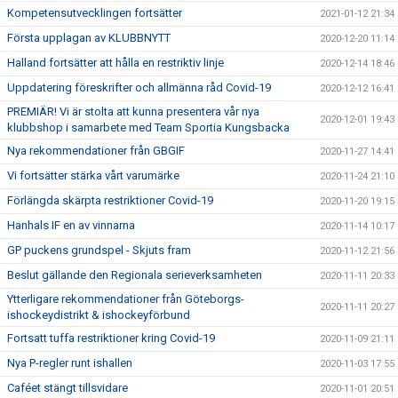
Kompetensutvecklingen fortsätter
2021-01-12 21:34
Första upplagan av KLUBBNYTT
2020-12-20 11:14
Halland fortsätter att hålla en restriktiv linje
2020-12-14 18:46
Uppdatering föreskrifter och allmänna råd Covid-19
2020-12-12 16:41
PREMIÄR! Vi är stolta att kunna presentera vår nya
2020-12-01 19:43
klubbshop i samarbete med Team Sportia Kungsbacka
Nya rekommendationer från GBGIF
2020-11-27 14:41
Vi fortsätter stärka vårt varumärke
2020-11-24 21:10
Förlängda skärpta restriktioner Covid-19
2020-11-20 19:15
Hanhals IF en av vinnarna
2020-11-14 10:17
GP puckens grundspel - Skjuts fram
2020-11-12 21:56
Beslut gällande den Regionala serieverksamheten
2020-11-11 20:33
Ytterligare rekommendationer från Göteborgs-
2020-11-11 20:27
ishockeydistrikt & ishockeyförbund
Fortsatt tuffa restriktioner kring Covid-19
2020-11-09 21:11
Nya P-regler runt ishallen
2020-11-03 17:55
Caféet stängt tillsvidare
2020-11-01 20:51