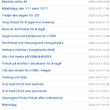
Matcher vecka 44
2023-10-28 10:58
Biljettsläpp den 1/11 samt 15/11
2023-10-27 17:48
Tredje raka segern för J20
2023-10-25 23:45
Tung förlust för A-laget mot Grästorp
2023-10-25 21:14
Ännu en storförlust för A-laget
2023-10-22 20:25
Seger borta mot Karlskrona för U16RS
2023-10-21 16:08
Storförlust mot Stenungsund i Kungsbacka
2023-10-18 22:14
Veckans matcher i Kungsbacka Ishall
2023-10-16 12:29
Vila i frid Henke &#10084;&#65039;
2023-10-15 19:32
Förlust på straffar i Ulricehamn för A-laget
2023-10-15 18:23
Två raka vinster för U16RS i helgen
2023-10-15 17:26
Ordning och reda
2023-10-15 15:11
Vi är med 23/24 som partners
2023-10-12 21:28
Vi är med 23/24 som sponsorer
2023-10-12 20:51
Säsongens första förlust efter ordinarie tid
2023-10-11 21:49
Matchdag
2023-10-11 05:53