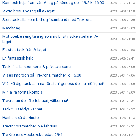
Kom och heja fram vårt A-lag på söndag den 19/2 kl 16.00
2023-02-17 21:13
Viktig bonuspoäng till A-laget
2023-02-08 21:18
Stort tack alla som bidrog i samband med Trekronan
2023-02-08 20:30
Matchdag
2023-02-08 08:03
Möt Joel, en ung talang som nu blivit nyckelspelare i A-
2023-02-07 21:48
laget
Ett stort tack från A-laget.
2023-02-06 20:58
En fantastisk helg
2023-02-06 09:41
Tack till alla sponsorer & privatpersoner
2023-02-05 08:00
Vi ses imorgon på Trekrona matchen kl 16.00
2023-02-04 17:06
Vi är väldigt tacksamma för att ni ger oss denna möjlighet!
2023-02-03 19:00
Min allra första kompis
2023-02-01 12:09
Trekronan den 5.e februari, välkomna!
2023-01-31 20:34
Tack till Buddys vänner
2023-01-24 09:32
Hanhals sålde vinsten!
2023-01-23 11:13
Trekronorsmatchen 5.e februari
2023-01-21 17:21
Tre Kronors Hockeyskoledag 29/1
2023-01-20 21:21