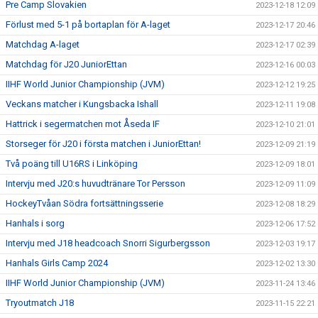
Pre Camp Slovakien
2023-12-18 12:09
Förlust med 5-1 på bortaplan för A-laget
2023-12-17 20:46
Matchdag A-laget
2023-12-17 02:39
Matchdag för J20 JuniorEttan
2023-12-16 00:03
IIHF World Junior Championship (JVM)
2023-12-12 19:25
Veckans matcher i Kungsbacka Ishall
2023-12-11 19:08
Hattrick i segermatchen mot Åseda IF
2023-12-10 21:01
Storseger för J20 i första matchen i JuniorEttan!
2023-12-09 21:19
Två poäng till U16RS i Linköping
2023-12-09 18:01
Intervju med J20:s huvudtränare Tor Persson
2023-12-09 11:09
HockeyTvåan Södra fortsättningsserie
2023-12-08 18:29
Hanhals i sorg
2023-12-06 17:52
Intervju med J18 headcoach Snorri Sigurbergsson
2023-12-03 19:17
Hanhals Girls Camp 2024
2023-12-02 13:30
IIHF World Junior Championship (JVM)
2023-11-24 13:46
Tryoutmatch J18
2023-11-15 22:21