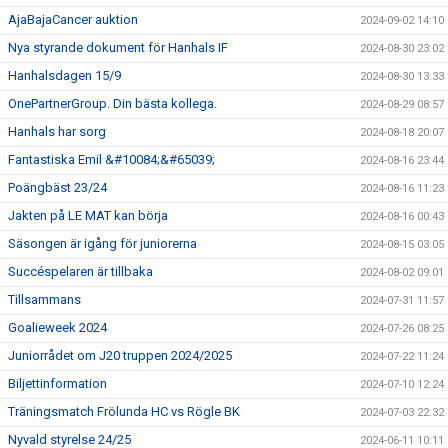
AjaBajaCancer auktion
2024-09-02 14:10
Nya styrande dokument för Hanhals IF
2024-08-30 23:02
Hanhalsdagen 15/9
2024-08-30 13:33
OnePartnerGroup. Din bästa kollega.
2024-08-29 08:57
Hanhals har sorg
2024-08-18 20:07
Fantastiska Emil &#10084;&#65039;
2024-08-16 23:44
Poängbäst 23/24
2024-08-16 11:23
Jakten på LE MAT kan börja
2024-08-16 00:43
Säsongen är igång för juniorerna
2024-08-15 03:05
Succéspelaren är tillbaka
2024-08-02 09:01
Tillsammans
2024-07-31 11:57
Goalieweek 2024
2024-07-26 08:25
Juniorrådet om J20 truppen 2024/2025
2024-07-22 11:24
Biljettinformation
2024-07-10 12:24
Träningsmatch Frölunda HC vs Rögle BK
2024-07-03 22:32
Nyvald styrelse 24/25
2024-06-11 10:11