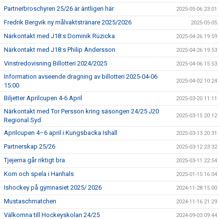
Partnerbroschyren 25/26 är äntligen här
2025-05-06 23:01
Fredrik Bergvik ny målvaktstränare 2025/2026
2025-05-05
Närkontakt med J18:s Dominik Ruzicka
2025-04-26 19:59
Närkontakt med J18:s Philip Andersson
2025-04-26 19:53
Vinstredovisning Billotteri 2024/2025
2025-04-06 15:53
Information avseende dragning av billotteri 2025-04-06
2025-04-02 10:24
15:00
Biljetter Aprilcupen 4-6 April
2025-03-20 11:11
Närkontakt med Tor Persson kring säsongen 24/25 J20
2025-03-15 20:12
Regional Syd
Aprilcupen 4–6 april i Kungsbacka Ishall
2025-03-13 20:31
Partnerskap 25/26
2025-03-12 23:32
Tjejerna går riktigt bra
2025-03-11 22:54
Kom och spela i Hanhals
2025-01-15 16:04
Ishockey på gymnasiet 2025/ 2026
2024-11-28 15:00
Mustaschmatchen
2024-11-16 21:29
Välkomna till Hockeyskolan 24/25
2024-09-03 09:44