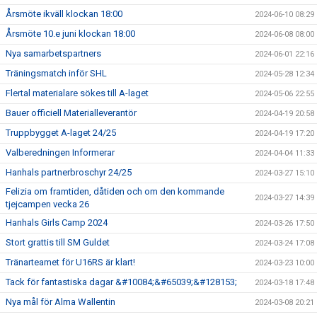
Årsmöte ikväll klockan 18:00
2024-06-10 08:29
Årsmöte 10.e juni klockan 18:00
2024-06-08 08:00
Nya samarbetspartners
2024-06-01 22:16
Träningsmatch inför SHL
2024-05-28 12:34
Flertal materialare sökes till A-laget
2024-05-06 22:55
Bauer officiell Materialleverantör
2024-04-19 20:58
Truppbygget A-laget 24/25
2024-04-19 17:20
Valberedningen Informerar
2024-04-04 11:33
Hanhals partnerbroschyr 24/25
2024-03-27 15:10
Felizia om framtiden, dåtiden och om den kommande
2024-03-27 14:39
tjejcampen vecka 26
Hanhals Girls Camp 2024
2024-03-26 17:50
Stort grattis till SM Guldet
2024-03-24 17:08
Tränarteamet för U16RS är klart!
2024-03-23 10:00
Tack för fantastiska dagar &#10084;&#65039;&#128153;
2024-03-18 17:48
Nya mål för Alma Wallentin
2024-03-08 20:21