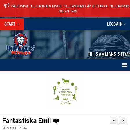
VÄLKOMNA TILL HANHALS KINGS. TILLSAMMANS ÄR VI STARKA. TILLSAMMAN
SEDAN 1949
START
LOGGA IN
TILLSAMMANS SEDA
HEM
NYHETER
VÅRA LAG
KALENDER
Fantastiska Emil ❤️
<
>
MATCHER
2024-08-16 23:44