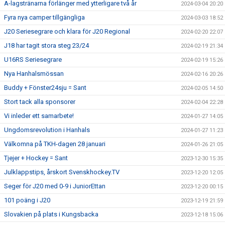
A-lagstränarna förlänger med ytterligare två år
2024-03-04 20:20
Fyra nya camper tillgängliga
2024-03-03 18:52
J20 Seriesegrare och klara för J20 Regional
2024-02-20 22:07
J18 har tagit stora steg 23/24
2024-02-19 21:34
U16RS Seriesegrare
2024-02-19 15:26
Nya Hanhalsmössan
2024-02-16 20:26
Buddy + Fönster24sju = Sant
2024-02-05 14:50
Stort tack alla sponsorer
2024-02-04 22:28
Vi inleder ett samarbete!
2024-01-27 14:05
Ungdomsrevolution i Hanhals
2024-01-27 11:23
Välkomna på TKH-dagen 28 januari
2024-01-26 21:05
Tjejer + Hockey = Sant
2023-12-30 15:35
Julklappstips, årskort Svenskhockey.TV
2023-12-20 12:05
Seger för J20 med 0-9 i JuniorEttan
2023-12-20 00:15
101 poäng i J20
2023-12-19 21:59
Slovakien på plats i Kungsbacka
2023-12-18 15:06