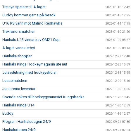
Tre nya spelare till A-laget
2023-01-18 12:42
Buddy kommer gärna på besök
2023-01-15 12:25
U16 RS vann mot Malmö Redhawks
2023-01-14 17:15
Trekronorsmatchen
2023-01-10 21:20
Hanhals U13 vinnare av OM21 Cup
2023-01-09 08:57
A-laget vann derbyt
2023-01-09 08:13
Hanhals-shoppen
2022-12-27 12:48
Hanhals Kings Hockeymagasin ute nu!
2022-12-23 15:39
Julavslutning med hockeyskolan
2022-12-18 15:45
Lussematchen
2022-12-09 15:16
Juniorerna levererar
2022-11-30 14:55
Boende sökes till hockeygymnasiet Kungsbacka
2022-11-20 19:45
Hanhals Kings U14
2022-11-20 12:59
Buddy
2022-11-16 12:57
Program Hanhalsdagen 24/9
2022-09-21 07:30
Hanhalsdagen 24/9
2022-09-21 07:24