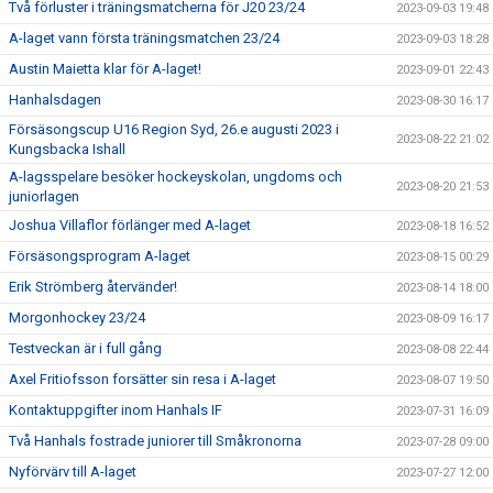
Två förluster i träningsmatcherna för J20 23/24
2023-09-03 19:48
A-laget vann första träningsmatchen 23/24
2023-09-03 18:28
Austin Maietta klar för A-laget!
2023-09-01 22:43
Hanhalsdagen
2023-08-30 16:17
Försäsongscup U16 Region Syd, 26.e augusti 2023 i
2023-08-22 21:02
Kungsbacka Ishall
A-lagsspelare besöker hockeyskolan, ungdoms och
2023-08-20 21:53
juniorlagen
Joshua Villaflor förlänger med A-laget
2023-08-18 16:52
Försäsongsprogram A-laget
2023-08-15 00:29
Erik Strömberg återvänder!
2023-08-14 18:00
Morgonhockey 23/24
2023-08-09 16:17
Testveckan är i full gång
2023-08-08 22:44
Axel Fritiofsson forsätter sin resa i A-laget
2023-08-07 19:50
Kontaktuppgifter inom Hanhals IF
2023-07-31 16:09
Två Hanhals fostrade juniorer till Småkronorna
2023-07-28 09:00
Nyförvärv till A-laget
2023-07-27 12:00