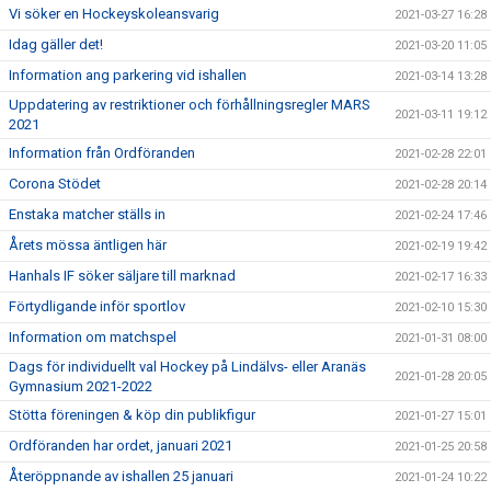
Vi söker en Hockeyskoleansvarig
2021-03-27 16:28
Idag gäller det!
2021-03-20 11:05
Information ang parkering vid ishallen
2021-03-14 13:28
Uppdatering av restriktioner och förhållningsregler MARS
2021-03-11 19:12
2021
Information från Ordföranden
2021-02-28 22:01
Corona Stödet
2021-02-28 20:14
Enstaka matcher ställs in
2021-02-24 17:46
Årets mössa äntligen här
2021-02-19 19:42
Hanhals IF söker säljare till marknad
2021-02-17 16:33
Förtydligande inför sportlov
2021-02-10 15:30
Information om matchspel
2021-01-31 08:00
Dags för individuellt val Hockey på Lindälvs- eller Aranäs
2021-01-28 20:05
Gymnasium 2021-2022
Stötta föreningen & köp din publikfigur
2021-01-27 15:01
Ordföranden har ordet, januari 2021
2021-01-25 20:58
Återöppnande av ishallen 25 januari
2021-01-24 10:22