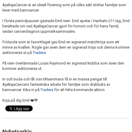
AjaBajaCancer är en ideell förening som på olika sätt stöttar familjer som
lever med barncancer.
I första periodpausen gästade Emil isen. Emil spelar i Hanhals U11 lag, Emil
berättade om vad AjaBajaCancer gjort för honom och för hans familj
sedan cancerdiagnos uppmärksammades.
Frölunda som är favoritlaget gav Emil en signerad matchtröja som ett
minne av kvällen. Rögle gav även dem en signerad tröja och denna kommer
auktioneras ut på
Tradera
.
På isen överlämnade Lucas Raymond en signerad klubba som även den
kommer auktioneras ut.
In och buda och låt oss tillsammans få in en massa pengar till
AjaBajaCancers fantastiska arbete för familjer som drabbats av
barncancer. Kika in på
Tradera
för att hitta kommande aktion.
Krya på dig Emil ❤️💙
Nyhetsarkiv