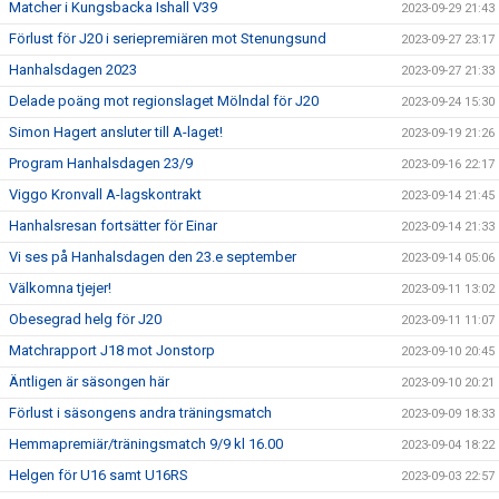
Matcher i Kungsbacka Ishall V39
2023-09-29 21:43
Förlust för J20 i seriepremiären mot Stenungsund
2023-09-27 23:17
Hanhalsdagen 2023
2023-09-27 21:33
Delade poäng mot regionslaget Mölndal för J20
2023-09-24 15:30
Simon Hagert ansluter till A-laget!
2023-09-19 21:26
Program Hanhalsdagen 23/9
2023-09-16 22:17
Viggo Kronvall A-lagskontrakt
2023-09-14 21:45
Hanhalsresan fortsätter för Einar
2023-09-14 21:33
Vi ses på Hanhalsdagen den 23.e september
2023-09-14 05:06
Välkomna tjejer!
2023-09-11 13:02
Obesegrad helg för J20
2023-09-11 11:07
Matchrapport J18 mot Jonstorp
2023-09-10 20:45
Äntligen är säsongen här
2023-09-10 20:21
Förlust i säsongens andra träningsmatch
2023-09-09 18:33
Hemmapremiär/träningsmatch 9/9 kl 16.00
2023-09-04 18:22
Helgen för U16 samt U16RS
2023-09-03 22:57