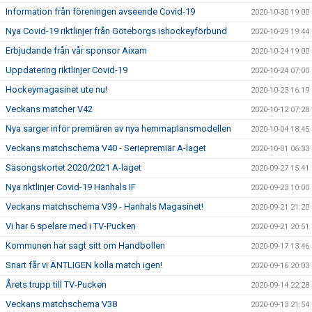
Information från föreningen avseende Covid-19
2020-10-30 19:00
Nya Covid-19 riktlinjer från Göteborgs ishockeyförbund
2020-10-29 19:44
Erbjudande från vår sponsor Aixam
2020-10-24 19:00
Uppdatering riktlinjer Covid-19
2020-10-24 07:00
Hockeymagasinet ute nu!
2020-10-23 16:19
Veckans matcher V42
2020-10-12 07:28
Nya sarger inför premiären av nya hemmaplansmodellen
2020-10-04 18:45
Veckans matchschema V40 - Seriepremiär A-laget
2020-10-01 06:33
Säsongskortet 2020/2021 A-laget
2020-09-27 15:41
Nya riktlinjer Covid-19 Hanhals IF
2020-09-23 10:00
Veckans matchschema V39 - Hanhals Magasinet!
2020-09-21 21:20
Vi har 6 spelare med i TV-Pucken
2020-09-21 20:51
Kommunen har sagt sitt om Handbollen
2020-09-17 13:46
Snart får vi ÄNTLIGEN kolla match igen!
2020-09-16 20:03
Årets trupp till TV-Pucken
2020-09-14 22:28
Veckans matchschema V38
2020-09-13 21:54