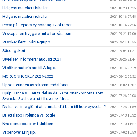
Helgens matcher i ishallen
2021-10-23 10:25
Helgens matcher i ishallen
2021-10-16 07:48
Prova på tjejhockey söndag 17 oktober!
2021-10-14 22:56
Vi skapar en tryggare miljö för våra barn
2021-09-21 17:00
Vi söker fler till vår IT-grupp
2021-09-14 13:55
Säsongskort
2021-09-04 11:27
Styrelsen informerar augusti 2021
2021-08-25 21:44
Vi söker materialare till A-laget
2021-08-16 20:19
MORGONHOCKEY 2021-2022
2021-08-12 08:32
Uppdateringen av rekommendationer
2021-08-02 13:07
Hjälp Hanhals IF att ta del av de 50 miljoner kronorna som
2021-07-26 20:08
Svenska Spel delar ut till svensk idrott
Du har väl inte glömt att anmäla ditt barn till hockeyskolan?
2021-07-23 21:59
Biljettsläpp Frölunda vs Rögle
2021-07-13 15:32
Nya domarcoacher i klubben
2021-07-10 11:27
Vi behöver Er hjälp!
2021-07-02 15:53