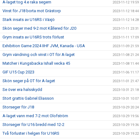
A-laget tog 4.e raka segern
2023-11-12 19:59
Vinst för J18 borta mot Grästorp
2023-11-12 18:44
Stark insats av U16RS i Växjö
2023-11-12 14:28
Skön seger med 9-2 mot Kållered för J20
2023-11-11 23:31
Grym insats av U16RS trots förlust
2023-11-11 17:09
Exhibition Game 2024 IIHF JVM, Kanada - USA
2023-11-09 21:59
Grym vändning och vinst i OT för A-laget
2023-11-08 21:24
Matcher i Kungsbacka Ishall vecka 45
2023-11-08 11:44
GIF U15 Cup 2023
2023-11-06 11:17
Skön seger på OT för A-laget
2023-11-01 21:47
Se över era halsskydd
2023-10-31 21:18
Stort grattis Gabriel Eliasson
2023-10-31 10:07
Storseger för J18
2023-10-29 20:24
A-laget vann med 7-2 mot Olofström
2023-10-29 19:56
Storseger för U16 bredd med 12-2
2023-10-29 19:36
Två förluster i helgen för U16RS
2023-10-29 19:22