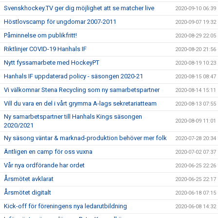
Svenskhockey.TV ger dig möjlighet att se matcher live
2020-09-10 06:39
Höstlovscamp för ungdomar 2007-2011
2020-09-07 19:32
Påminnelse om publikfritt!
2020-08-29 22:05
Riktlinjer COVID-19 Hanhals IF
2020-08-20 21:56
Nytt fyssamarbete med HockeyPT
2020-08-19 10:23
Hanhals IF uppdaterad policy - säsongen 2020-21
2020-08-15 08:47
Vi välkomnar Stena Recycling som ny samarbetspartner
2020-08-14 15:11
Vill du vara en del i vårt grymma A-lags sekretariatteam
2020-08-13 07:55
Ny samarbetspartner till Hanhals Kings säsongen
2020-08-09 11:01
2020/2021
Ny säsong väntar & marknad-produktion behöver mer folk
2020-07-28 20:34
Äntligen en camp för oss vuxna
2020-07-02 07:37
Vår nya ordförande har ordet
2020-06-25 22:26
Årsmötet avklarat
2020-06-25 22:17
Årsmötet digitalt
2020-06-18 07:15
Kick-off för föreningens nya ledarutbildning
2020-06-08 14:32