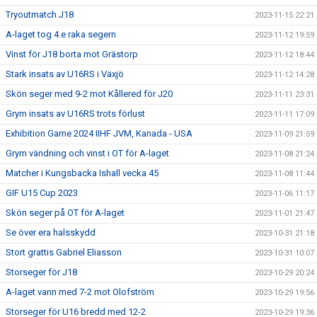
Tryoutmatch J18
2023-11-15 22:21
A-laget tog 4.e raka segern
2023-11-12 19:59
Vinst för J18 borta mot Grästorp
2023-11-12 18:44
Stark insats av U16RS i Växjö
2023-11-12 14:28
Skön seger med 9-2 mot Kållered för J20
2023-11-11 23:31
Grym insats av U16RS trots förlust
2023-11-11 17:09
Exhibition Game 2024 IIHF JVM, Kanada - USA
2023-11-09 21:59
Grym vändning och vinst i OT för A-laget
2023-11-08 21:24
Matcher i Kungsbacka Ishall vecka 45
2023-11-08 11:44
GIF U15 Cup 2023
2023-11-06 11:17
Skön seger på OT för A-laget
2023-11-01 21:47
Se över era halsskydd
2023-10-31 21:18
Stort grattis Gabriel Eliasson
2023-10-31 10:07
Storseger för J18
2023-10-29 20:24
A-laget vann med 7-2 mot Olofström
2023-10-29 19:56
Storseger för U16 bredd med 12-2
2023-10-29 19:36