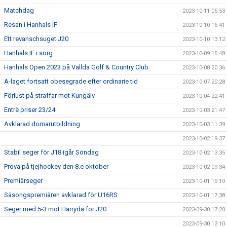
Matchdag
2023-10-11 05:53
Resan i Hanhals IF
2023-10-10 16:41
Ett revanschsuget J20
2023-10-10 13:12
Hanhals IF i sorg
2023-10-09 15:48
Hanhals Open 2023 på Vallda Golf & Country Club
2023-10-08 20:36
A-laget fortsatt obesegrade efter ordinarie tid
2023-10-07 20:28
Förlust på straffar mot Kungälv
2023-10-04 22:41
Entrè priser 23/24
2023-10-03 21:47
Avklarad domarutbildning
2023-10-03 11:39
2023-10-02 19:37
Stabil seger för J18 igår Söndag
2023-10-02 13:35
Prova på tjejhockey den 8.e oktober
2023-10-02 09:34
Premiärseger
2023-10-01 19:10
Säsongspremiären avklarad för U16RS
2023-10-01 17:38
Seger med 5-3 mot Härryda för J20
2023-09-30 17:20
2023-09-30 13:10