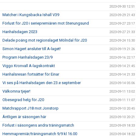
2023-09-30 12:51
Matcher i Kungsbacka Ishall V39
2023-09-29 21:43
Förlust för J20 i seriepremiären mot Stenungsund
2023-09-27 23:17
Hanhalsdagen 2023
2023-09-27 21:33
Delade poäng mot regionslaget Mölndal för J20
2023-09-24 15:30
Simon Hagert ansluter till A-laget!
2023-09-19 21:26
Program Hanhalsdagen 23/9
2023-09-16 22:17
Viggo Kronvall A-lagskontrakt
2023-09-14 21:45
Hanhalsresan fortsätter för Einar
2023-09-14 21:33
Vi ses på Hanhalsdagen den 23.e september
2023-09-14 05:06
Välkomna tjejer!
2023-09-11 13:02
Obesegrad helg för J20
2023-09-11 11:07
Matchrapport J18 mot Jonstorp
2023-09-10 20:45
Äntligen är säsongen här
2023-09-10 20:21
Förlust i säsongens andra träningsmatch
2023-09-09 18:33
Hemmapremiär/träningsmatch 9/9 kl 16.00
2023-09-04 18:22