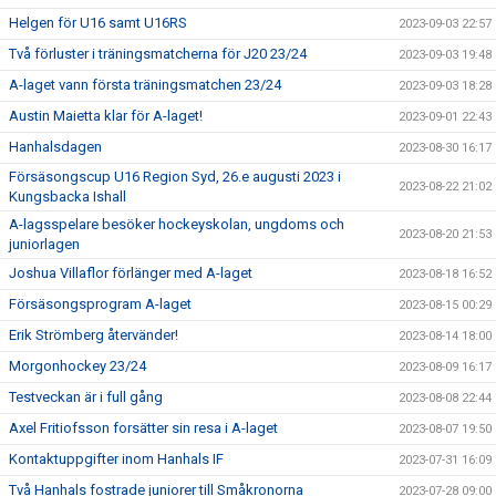
Helgen för U16 samt U16RS
2023-09-03 22:57
Två förluster i träningsmatcherna för J20 23/24
2023-09-03 19:48
A-laget vann första träningsmatchen 23/24
2023-09-03 18:28
Austin Maietta klar för A-laget!
2023-09-01 22:43
Hanhalsdagen
2023-08-30 16:17
Försäsongscup U16 Region Syd, 26.e augusti 2023 i
2023-08-22 21:02
Kungsbacka Ishall
A-lagsspelare besöker hockeyskolan, ungdoms och
2023-08-20 21:53
juniorlagen
Joshua Villaflor förlänger med A-laget
2023-08-18 16:52
Försäsongsprogram A-laget
2023-08-15 00:29
Erik Strömberg återvänder!
2023-08-14 18:00
Morgonhockey 23/24
2023-08-09 16:17
Testveckan är i full gång
2023-08-08 22:44
Axel Fritiofsson forsätter sin resa i A-laget
2023-08-07 19:50
Kontaktuppgifter inom Hanhals IF
2023-07-31 16:09
Två Hanhals fostrade juniorer till Småkronorna
2023-07-28 09:00