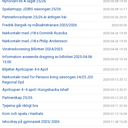
Nyförvärv till A-laget 25/26
2025-05-08 19:33
Spelartrupp J20RS säsongen 25/26
2025-05-08 16:17
Partnerbroschyren 25/26 är äntligen här
2025-05-06 23:01
Fredrik Bergvik ny målvaktstränare 2025/2026
2025-05-05
Närkontakt med J18:s Dominik Ruzicka
2025-04-26 19:59
Närkontakt med J18:s Philip Andersson
2025-04-26 19:53
Vinstredovisning Billotteri 2024/2025
2025-04-06 15:53
Information avseende dragning av billotteri 2025-04-06
2025-04-02 10:24
15:00
Biljetter Aprilcupen 4-6 April
2025-03-20 11:11
Närkontakt med Tor Persson kring säsongen 24/25 J20
2025-03-15 20:12
Regional Syd
Aprilcupen 4–6 april i Kungsbacka Ishall
2025-03-13 20:31
Partnerskap 25/26
2025-03-12 23:32
Tjejerna går riktigt bra
2025-03-11 22:54
Kom och spela i Hanhals
2025-01-15 16:04
Ishockey på gymnasiet 2025/ 2026
2024-11-28 15:00