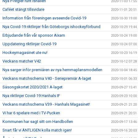
Nya P-regler runt ishallen
2020-11-03 17:55
Caféet stängt tillsvidare
2020-11-01 20:51
Information från föreningen avseende Covid-19
2020-10-30 19:00
Nya Covid-19 riktlinjer från Göteborgs ishockeyförbund
2020-10-29 19:44
Erbjudande från vår sponsor Aixam
2020-10-24 19:00
Uppdatering riktlinjer Covid-19
2020-10-24 07:00
Hockeymagasinet ute nu!
2020-10-23 16:19
Veckans matcher V42
2020-10-12 07:28
Nya sarger inför premiären av nya hemmaplansmodellen
2020-10-04 18:45
Veckans matchschema V40 - Seriepremiär A-laget
2020-10-01 06:33
Säsongskortet 2020/2021 A-laget
2020-09-27 15:41
Nya riktlinjer Covid-19 Hanhals IF
2020-09-23 10:00
Veckans matchschema V39 - Hanhals Magasinet!
2020-09-21 21:20
Vi har 6 spelare med i TV-Pucken
2020-09-21 20:51
Kommunen har sagt sitt om Handbollen
2020-09-17 13:46
Snart får vi ÄNTLIGEN kolla match igen!
2020-09-16 20:03