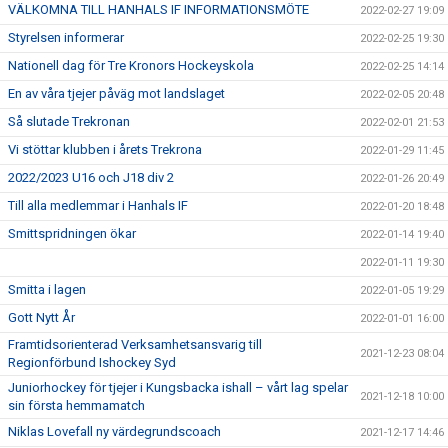
VÄLKOMNA TILL HANHALS IF INFORMATIONSMÖTE
2022-02-27 19:09
Styrelsen informerar
2022-02-25 19:30
Nationell dag för Tre Kronors Hockeyskola
2022-02-25 14:14
En av våra tjejer påväg mot landslaget
2022-02-05 20:48
Så slutade Trekronan
2022-02-01 21:53
Vi stöttar klubben i årets Trekrona
2022-01-29 11:45
2022/2023 U16 och J18 div 2
2022-01-26 20:49
Till alla medlemmar i Hanhals IF
2022-01-20 18:48
Smittspridningen ökar
2022-01-14 19:40
2022-01-11 19:30
Smitta i lagen
2022-01-05 19:29
Gott Nytt År
2022-01-01 16:00
Framtidsorienterad Verksamhetsansvarig till
2021-12-23 08:04
Regionförbund Ishockey Syd
Juniorhockey för tjejer i Kungsbacka ishall – vårt lag spelar
2021-12-18 10:00
sin första hemmamatch
Niklas Lovefall ny värdegrundscoach
2021-12-17 14:46