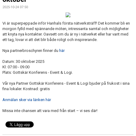
2025-10-24 07:50
CAMPER
CUPER
Vi är superpeppade inför Hanhals första nätverksträff! Det kommer bli en
morgon fylld med spännande möten, intressanta samtal och möjligheter
att knyta nya kontakter. Oavsett om du är ny i nätverket eller har varit med
CAFÉET
ett tag, lovar vi att det blir både roligt och inspirerande.
PARTNERS
Nya partnerbroschyren finner du
här
Datum: 30 oktober 2025
PARTNERBROSCHYR
Kl: 07:00 - 09.00
Plats: Gottskär Konferens - Event & Logi.
KLUBB 1949
Vår nya Partner Gottskär Konferens - Event & Logi bjuder på frukost i sina
TREKRONAN
fina lokaler. Kostnad: gratis
Anmälan sker via länken här
KLUBBEN
Missa inte chansen att vara med från start – vi ses där!
BILJETTER