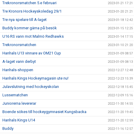
Trekronorsmatchen 5.e februari
2023-01-21 17:21
Tre Kronors Hockeyskoledag 29/1
2023-01-20 21:21
Tre nya spelare till A-laget
2023-01-18 12:42
Buddy kommer gärna på besök
2023-01-15 12:25
U16 RS vann mot Malmö Redhawks
2023-01-14 17:15
Trekronorsmatchen
2023-01-10 21:20
Hanhals U13 vinnare av OM21 Cup
2023-01-09 08:57
A-laget vann derbyt
2023-01-09 08:13
Hanhals-shoppen
2022-12-27 12:48
Hanhals Kings Hockeymagasin ute nu!
2022-12-23 15:39
Julavslutning med hockeyskolan
2022-12-18 15:45
Lussematchen
2022-12-09 15:16
Juniorerna levererar
2022-11-30 14:55
Boende sökes till hockeygymnasiet Kungsbacka
2022-11-20 19:45
Hanhals Kings U14
2022-11-20 12:59
Buddy
2022-11-16 12:57