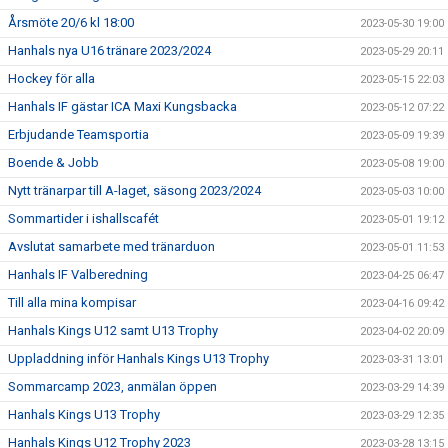
Årsmöte 20/6 kl 18:00
2023-05-30 19:00
Hanhals nya U16 tränare 2023/2024
2023-05-29 20:11
Hockey för alla
2023-05-15 22:03
Hanhals IF gästar ICA Maxi Kungsbacka
2023-05-12 07:22
Erbjudande Teamsportia
2023-05-09 19:39
Boende & Jobb
2023-05-08 19:00
Nytt tränarpar till A-laget, säsong 2023/2024
2023-05-03 10:00
Sommartider i ishallscafét
2023-05-01 19:12
Avslutat samarbete med tränarduon
2023-05-01 11:53
Hanhals IF Valberedning
2023-04-25 06:47
Till alla mina kompisar
2023-04-16 09:42
Hanhals Kings U12 samt U13 Trophy
2023-04-02 20:09
Uppladdning inför Hanhals Kings U13 Trophy
2023-03-31 13:01
Sommarcamp 2023, anmälan öppen
2023-03-29 14:39
Hanhals Kings U13 Trophy
2023-03-29 12:35
Hanhals Kings U12 Trophy 2023
2023-03-28 13:15