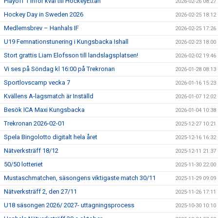
Playoff 1 inför kval till HockeyEttan
2026-02-26 08:27
Hockey Day in Sweden 2026
2026-02-25 18:12
Medlemsbrev – Hanhals IF
2026-02-25 17:26
U19 Femnationstunering i Kungsbacka Ishall
2026-02-23 18:00
Stort grattis Liam Elofsson till landslagsplatsen!
2026-02-02 19:46
Vi ses på Söndag kl 16:00 på Trekronan
2026-01-28 08:13
Sportlovscamp vecka 7
2026-01-16 15:23
Kvällens A-lagsmatch är Inställd
2026-01-07 12:02
Besök ICA Maxi Kungsbacka
2026-01-04 10:38
Trekronan 2026-02-01
2025-12-27 10:21
Spela Bingolotto digitalt hela året
2025-12-16 16:32
Nätverksträff 18/12
2025-12-11 21:37
50/50 lotteriet
2025-11-30 22:00
Mustaschmatchen, säsongens viktigaste match 30/11
2025-11-29 09:09
Nätverksträff 2, den 27/11
2025-11-26 17:11
U18 säsongen 2026/ 2027- uttagningsprocess
2025-10-30 10:10