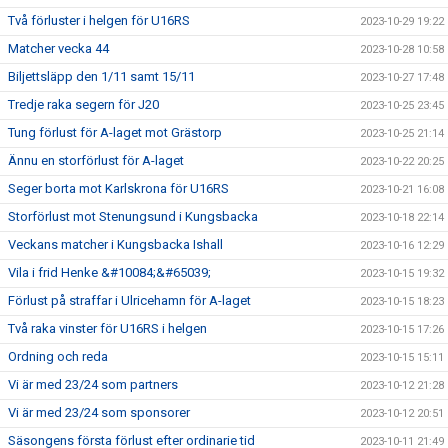
Två förluster i helgen för U16RS
2023-10-29 19:22
Matcher vecka 44
2023-10-28 10:58
Biljettsläpp den 1/11 samt 15/11
2023-10-27 17:48
Tredje raka segern för J20
2023-10-25 23:45
Tung förlust för A-laget mot Grästorp
2023-10-25 21:14
Ännu en storförlust för A-laget
2023-10-22 20:25
Seger borta mot Karlskrona för U16RS
2023-10-21 16:08
Storförlust mot Stenungsund i Kungsbacka
2023-10-18 22:14
Veckans matcher i Kungsbacka Ishall
2023-10-16 12:29
Vila i frid Henke &#10084;&#65039;
2023-10-15 19:32
Förlust på straffar i Ulricehamn för A-laget
2023-10-15 18:23
Två raka vinster för U16RS i helgen
2023-10-15 17:26
Ordning och reda
2023-10-15 15:11
Vi är med 23/24 som partners
2023-10-12 21:28
Vi är med 23/24 som sponsorer
2023-10-12 20:51
Säsongens första förlust efter ordinarie tid
2023-10-11 21:49