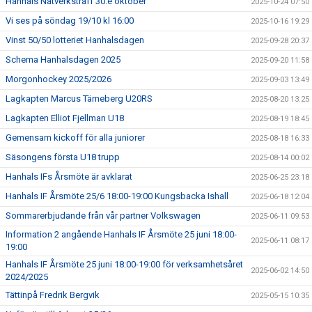
Hanhals Nätverksträff 30.e oktober
2025-10-24 07:50
Vi ses på söndag 19/10 kl 16:00
2025-10-16 19:29
Vinst 50/50 lotteriet Hanhalsdagen
2025-09-28 20:37
Schema Hanhalsdagen 2025
2025-09-20 11:58
Morgonhockey 2025/2026
2025-09-03 13:49
Lagkapten Marcus Tärneberg U20RS
2025-08-20 13:25
Lagkapten Elliot Fjellman U18
2025-08-19 18:45
Gemensam kickoff för alla juniorer
2025-08-18 16:33
Säsongens första U18 trupp
2025-08-14 00:02
Hanhals IFs Årsmöte är avklarat
2025-06-25 23:18
Hanhals IF Årsmöte 25/6 18:00-19:00 Kungsbacka Ishall
2025-06-18 12:04
Sommarerbjudande från vår partner Volkswagen
2025-06-11 09:53
Information 2 angående Hanhals IF Årsmöte 25 juni 18:00-
2025-06-11 08:17
19:00
Hanhals IF Årsmöte 25 juni 18:00-19:00 för verksamhetsåret
2025-06-02 14:50
2024/2025
Tättinpå Fredrik Bergvik
2025-05-15 10:35