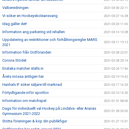
Valberedningen
2021-03-30 22:11
Vi söker en Hockeyskoleansvarig
2021-03-27 16:28
Idag gäller det!
2021-03-20 11:05
Information ang parkering vid ishallen
2021-03-14 13:28
Uppdatering av restriktioner och förhållningsregler MARS
2021-03-11 19:12
2021
Information från Ordföranden
2021-02-28 22:01
Corona Stödet
2021-02-28 20:14
Enstaka matcher ställs in
2021-02-24 17:46
Årets mössa äntligen här
2021-02-19 19:42
Hanhals IF söker säljare till marknad
2021-02-17 16:33
Förtydligande inför sportlov
2021-02-10 15:30
Information om matchspel
2021-01-31 08:00
Dags för individuellt val Hockey på Lindälvs- eller Aranäs
2021-01-28 20:05
Gymnasium 2021-2022
Stötta föreningen & köp din publikfigur
2021-01-27 15:01