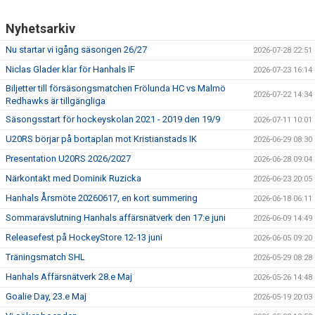
Nyhetsarkiv
Nu startar vi igång säsongen 26/27
2026-07-28 22:51
Niclas Glader klar för Hanhals IF
2026-07-23 16:14
Biljetter till försäsongsmatchen Frölunda HC vs Malmö
2026-07-22 14:34
Redhawks är tillgängliga
Säsongsstart för hockeyskolan 2021 - 2019 den 19/9
2026-07-11 10:01
U20RS börjar på bortaplan mot Kristianstads IK
2026-06-29 08:30
Presentation U20RS 2026/2027
2026-06-28 09:04
Närkontakt med Dominik Ruzicka
2026-06-23 20:05
Hanhals Årsmöte 20260617, en kort summering
2026-06-18 06:11
Sommaravslutning Hanhals affärsnätverk den 17:e juni
2026-06-09 14:49
Releasefest på HockeyStore 12-13 juni
2026-06-05 09:20
Träningsmatch SHL
2026-05-29 08:28
Hanhals Affärsnätverk 28.e Maj
2026-05-26 14:48
Goalie Day, 23.e Maj
2026-05-19 20:03