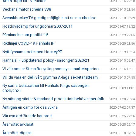
Årets trupp till TV-Pucken
2020-09-14 22:28
Veckans matchschema V38
2020-09-13 21:54
Svenskhockey.TV ger dig möjlighet att se matcher live
2020-09-10 06:39
Höstlovscamp för ungdomar 2007-2011
2020-09-07 19:32
Påminnelse om publikfritt!
2020-08-29 22:05
Riktlinjer COVID-19 Hanhals IF
2020-08-20 21:56
Nytt fyssamarbete med HockeyPT
2020-08-19 10:23
Hanhals IF uppdaterad policy - säsongen 2020-21
2020-08-15 08:47
Vi välkomnar Stena Recycling som ny samarbetspartner
2020-08-14 15:11
Vill du vara en del i vårt grymma A-lags sekretariatteam
2020-08-13 07:55
Ny samarbetspartner till Hanhals Kings säsongen
2020-08-09 11:01
2020/2021
Ny säsong väntar & marknad-produktion behöver mer folk
2020-07-28 20:34
Äntligen en camp för oss vuxna
2020-07-02 07:37
Vår nya ordförande har ordet
2020-06-25 22:26
Årsmötet avklarat
2020-06-25 22:17
Årsmötet digitalt
2020-06-18 07:15