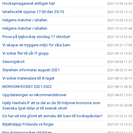
Hockeymagasinet äntligen här!
2021-10-29 16:44
Ishallscafét öppnar 17:00 den 25/10
2021-10-25 12:12
Helgens matcher i ishallen
2021-10-23 10:25
Helgens matcher i ishallen
2021-10-16 07:48
Prova på tjejhockey söndag 17 oktober!
2021-10-14 22:56
Vi skapar en tryggare miljö för våra barn
2021-09-21 17:00
Vi söker fler till vår IT-grupp
2021-09-14 13:55
Säsongskort
2021-09-04 11:27
Styrelsen informerar augusti 2021
2021-08-25 21:44
Vi söker materialare till A-laget
2021-08-16 20:19
MORGONHOCKEY 2021-2022
2021-08-12 08:32
Uppdateringen av rekommendationer
2021-08-02 13:07
Hjälp Hanhals IF att ta del av de 50 miljoner kronorna som
2021-07-26 20:08
Svenska Spel delar ut till svensk idrott
Du har väl inte glömt att anmäla ditt barn till hockeyskolan?
2021-07-23 21:59
Biljettsläpp Frölunda vs Rögle
2021-07-13 15:32
Nya domarcoacher i klubben
2021-07-10 11:27