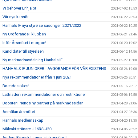
Vi behöver Er hjälp!
2021-07-02 15:53
Vår nya kassör
2021-06-22 20:53
Hanhals IF nya styrelse säsongen 2021/2022
2021-06-22 10:25
Ny Ordförande i klubben
2021-06-21 21:46
Inför Årsmötet i morgon!
2021-06-20 19:02
Kandidater till styrelsen
2021-06-12 14:56
Ny marknadsavdelning Hanhals IF
2021-05-27 15:00
HANHALS IF JUNIORER - AVGÖRANDE FÖR VÅR EXISTENS
2021-05-26 19:00
Nya rekommendationer från 1 juni 2021
2021-05-25 20:51
Boende sökes!
2021-05-16 20:17
Lättnader i rekommendationer och restriktioner
2021-05-06 19:58
Booster Friends ny partner på marknadssidan
2021-04-28 21:06
Anmälan årsmötet
2021-04-27 08:36
Hanhals medlemsskap
2021-04-20 11:35
Målvaktstränare U16RS-J20
2021-04-06 20:52
Anders Rybrink lämnar sin kassörroll
2021-04-06 20:13