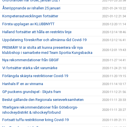
Ordföranden har ordet, januari 2021
2021-01-25 20:58
Återöppnande av ishallen 25 januari
2021-01-24 10:22
Kompetensutvecklingen fortsätter
2021-01-12 21:34
Första upplagan av KLUBBNYTT
2020-12-20 11:14
Halland fortsätter att hålla en restriktiv linje
2020-12-14 18:46
Uppdatering föreskrifter och allmänna råd Covid-19
2020-12-12 16:41
PREMIÄR! Vi är stolta att kunna presentera vår nya
2020-12-01 19:43
klubbshop i samarbete med Team Sportia Kungsbacka
Nya rekommendationer från GBGIF
2020-11-27 14:41
Vi fortsätter stärka vårt varumärke
2020-11-24 21:10
Förlängda skärpta restriktioner Covid-19
2020-11-20 19:15
Hanhals IF en av vinnarna
2020-11-14 10:17
GP puckens grundspel - Skjuts fram
2020-11-12 21:56
Beslut gällande den Regionala serieverksamheten
2020-11-11 20:33
Ytterligare rekommendationer från Göteborgs-
2020-11-11 20:27
ishockeydistrikt & ishockeyförbund
Fortsatt tuffa restriktioner kring Covid-19
2020-11-09 21:11