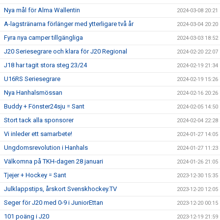
Nya mål för Alma Wallentin
2024-03-08 20:21
A-lagstränarna förlänger med ytterligare två år
2024-03-04 20:20
Fyra nya camper tillgängliga
2024-03-03 18:52
J20 Seriesegrare och klara för J20 Regional
2024-02-20 22:07
J18 har tagit stora steg 23/24
2024-02-19 21:34
U16RS Seriesegrare
2024-02-19 15:26
Nya Hanhalsmössan
2024-02-16 20:26
Buddy + Fönster24sju = Sant
2024-02-05 14:50
Stort tack alla sponsorer
2024-02-04 22:28
Vi inleder ett samarbete!
2024-01-27 14:05
Ungdomsrevolution i Hanhals
2024-01-27 11:23
Välkomna på TKH-dagen 28 januari
2024-01-26 21:05
Tjejer + Hockey = Sant
2023-12-30 15:35
Julklappstips, årskort Svenskhockey.TV
2023-12-20 12:05
Seger för J20 med 0-9 i JuniorEttan
2023-12-20 00:15
101 poäng i J20
2023-12-19 21:59