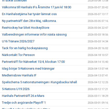
Vi söker boenden
2026-05-08 13:58
Välkomna till Hanhals IFs Årsmöte 17 juni kl 18:00
2026-05-07 20:42
En Hanhalsstjärna har tyvärr lämnat oss
2026-05-07 13:17
Ny partnerträff den 28:e Maj, välkomna.
2026-05-05 07:16
RexHockey har blivit HockeyStore
2026-05-04 22:47
Valberedningen informerar inför nästa säsong
2026-05-03 18:56
U16 Tränare 2026/2027
2026-05-03 14:34
Tack för en härlig hockeysäsong
2026-04-20 16:02
Närkontakt Tor Persson
2026-04-18 10:57
Partnerträff för Nätverket 15/4, klockan 17:00
2026-04-14 15:40
Idag börjar 5-Nationers med träningar
2026-04-13 07:44
Medlemsbrev Hanhals IF
2026-04-13 07:41
Spelschema 5 nationsturneringen i Kungsbacka Ishall
2026-04-12 12:25
5-Nations U19 2026
2026-03-12 17:21
Hanhals Partnerträff 26.e Mars
2026-03-11 18:29
Tredje och avgörande Playoff 1
2026-03-01 09:16