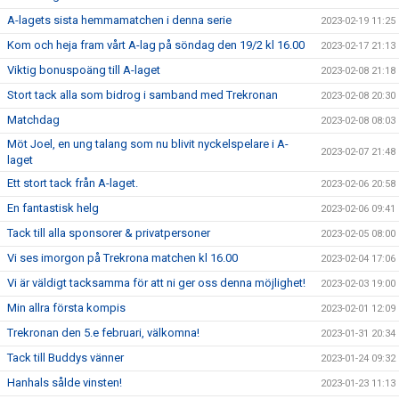
A-lagets sista hemmamatchen i denna serie
2023-02-19 11:25
Kom och heja fram vårt A-lag på söndag den 19/2 kl 16.00
2023-02-17 21:13
Viktig bonuspoäng till A-laget
2023-02-08 21:18
Stort tack alla som bidrog i samband med Trekronan
2023-02-08 20:30
Matchdag
2023-02-08 08:03
Möt Joel, en ung talang som nu blivit nyckelspelare i A-
2023-02-07 21:48
laget
Ett stort tack från A-laget.
2023-02-06 20:58
En fantastisk helg
2023-02-06 09:41
Tack till alla sponsorer & privatpersoner
2023-02-05 08:00
Vi ses imorgon på Trekrona matchen kl 16.00
2023-02-04 17:06
Vi är väldigt tacksamma för att ni ger oss denna möjlighet!
2023-02-03 19:00
Min allra första kompis
2023-02-01 12:09
Trekronan den 5.e februari, välkomna!
2023-01-31 20:34
Tack till Buddys vänner
2023-01-24 09:32
Hanhals sålde vinsten!
2023-01-23 11:13