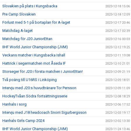
Slovakien på plats i Kungsbacka
2023-12-18 15:06
Pre Camp Slovakien
2023-12-18 12:09
Förlust med 5-1 på bortaplan för A-laget
2023-12-17 20:46
Matchdag A-laget
2023-12-17 02:39
Matchdag för J20 JuniorEttan
2023-12-16 00:03
IIHF World Junior Championship (JVM)
2023-12-12 19:25
Veckans matcher i Kungsbacka Ishall
2023-12-11 19:08
Hattrick i segermatchen mot Åseda IF
2023-12-10 21:01
Storseger för J20 i första matchen i JuniorEttan!
2023-12-09 21:19
Två poäng till U16RS i Linköping
2023-12-09 18:01
Intervju med J20:s huvudtränare Tor Persson
2023-12-09 11:09
HockeyTvåan Södra fortsättningsserie
2023-12-08 18:29
Hanhals i sorg
2023-12-06 17:52
Intervju med J18 headcoach Snorri Sigurbergsson
2023-12-03 19:17
Hanhals Girls Camp 2024
2023-12-02 13:30
IIHF World Junior Championship (JVM)
2023-11-24 13:46