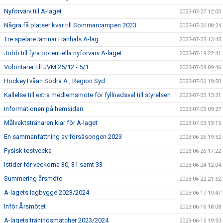
Nyförvärv till A-laget
2023-07-27 12:00
Några få platser kvar till Sommarcampen 2023
2023-07-26 08:24
Tre spelare lämnar Hanhals A-lag
2023-07-25 13:45
Jobb till fyra potentiella nyförvärv A-laget
2023-07-19 22:41
Volontärer till JVM 26/12 - 5/1
2023-07-09 09:46
HockeyTvåan Södra A , Region Syd
2023-07-06 19:50
Kallelse till extra medlemsmöte för fyllnadsval till styrelsen
2023-07-05 13:21
Informationen på hemsidan
2023-07-05 09:27
Målvaktstränaren klar för A-laget
2023-07-03 13:15
En sammanfattning av försäsongen 2023
2023-06-26 19:52
Fysisk testvecka
2023-06-26 17:22
Istider för veckorna 30, 31 samt 33
2023-06-24 12:04
Summering årsmöte
2023-06-22 21:52
A-lagets lagbygge 2023/2024
2023-06-17 19:47
Inför Årsmötet
2023-06-16 18:08
A-lagets träningsmatcher 2023/2024
2023-06-15 19:53