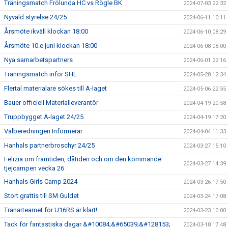
Träningsmatch Frölunda HC vs Rögle BK
2024-07-03 22:32
Nyvald styrelse 24/25
2024-06-11 10:11
Årsmöte ikväll klockan 18:00
2024-06-10 08:29
Årsmöte 10.e juni klockan 18:00
2024-06-08 08:00
Nya samarbetspartners
2024-06-01 22:16
Träningsmatch inför SHL
2024-05-28 12:34
Flertal materialare sökes till A-laget
2024-05-06 22:55
Bauer officiell Materialleverantör
2024-04-19 20:58
Truppbygget A-laget 24/25
2024-04-19 17:20
Valberedningen Informerar
2024-04-04 11:33
Hanhals partnerbroschyr 24/25
2024-03-27 15:10
Felizia om framtiden, dåtiden och om den kommande
2024-03-27 14:39
tjejcampen vecka 26
Hanhals Girls Camp 2024
2024-03-26 17:50
Stort grattis till SM Guldet
2024-03-24 17:08
Tränarteamet för U16RS är klart!
2024-03-23 10:00
Tack för fantastiska dagar &#10084;&#65039;&#128153;
2024-03-18 17:48