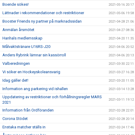
Boende sökes!
2021-05-16 20:17
Lättnader i rekommendationer och restriktioner
2021-05-06 19:58
Booster Friends ny partner på marknadssidan
2021-04-28 21:06
Anmälan årsmötet
2021-04-27 08:36
Hanhals medlemsskap
2021-04-20 11:35
Målvaktstränare U16RS-J20
2021-04-06 20:52
Anders Rybrink lämnar sin kassörroll
2021-04-06 20:13
Valberedningen
2021-03-30 22:11
Vi söker en Hockeyskoleansvarig
2021-03-27 16:28
Idag gäller det!
2021-03-20 11:05
Information ang parkering vid ishallen
2021-03-14 13:28
Uppdatering av restriktioner och förhållningsregler MARS
2021-03-11 19:12
2021
Information från Ordföranden
2021-02-28 22:01
Corona Stödet
2021-02-28 20:14
Enstaka matcher ställs in
2021-02-24 17:46