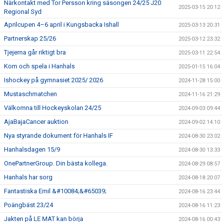
Närkontakt med Tor Persson kring säsongen 24/25 J20
2025-03-15 20:12
Regional Syd
Aprilcupen 4–6 april i Kungsbacka Ishall
2025-03-13 20:31
Partnerskap 25/26
2025-03-12 23:32
Tjejerna går riktigt bra
2025-03-11 22:54
Kom och spela i Hanhals
2025-01-15 16:04
Ishockey på gymnasiet 2025/ 2026
2024-11-28 15:00
Mustaschmatchen
2024-11-16 21:29
Välkomna till Hockeyskolan 24/25
2024-09-03 09:44
AjaBajaCancer auktion
2024-09-02 14:10
Nya styrande dokument för Hanhals IF
2024-08-30 23:02
Hanhalsdagen 15/9
2024-08-30 13:33
OnePartnerGroup. Din bästa kollega.
2024-08-29 08:57
Hanhals har sorg
2024-08-18 20:07
Fantastiska Emil &#10084;&#65039;
2024-08-16 23:44
Poängbäst 23/24
2024-08-16 11:23
Jakten på LE MAT kan börja
2024-08-16 00:43