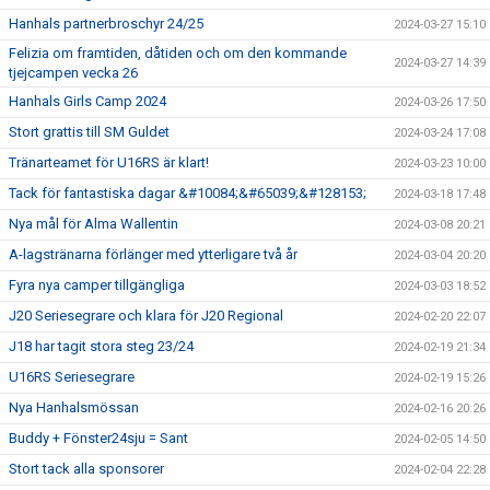
Hanhals partnerbroschyr 24/25
2024-03-27 15:10
Felizia om framtiden, dåtiden och om den kommande
2024-03-27 14:39
tjejcampen vecka 26
Hanhals Girls Camp 2024
2024-03-26 17:50
Stort grattis till SM Guldet
2024-03-24 17:08
Tränarteamet för U16RS är klart!
2024-03-23 10:00
Tack för fantastiska dagar &#10084;&#65039;&#128153;
2024-03-18 17:48
Nya mål för Alma Wallentin
2024-03-08 20:21
A-lagstränarna förlänger med ytterligare två år
2024-03-04 20:20
Fyra nya camper tillgängliga
2024-03-03 18:52
J20 Seriesegrare och klara för J20 Regional
2024-02-20 22:07
J18 har tagit stora steg 23/24
2024-02-19 21:34
U16RS Seriesegrare
2024-02-19 15:26
Nya Hanhalsmössan
2024-02-16 20:26
Buddy + Fönster24sju = Sant
2024-02-05 14:50
Stort tack alla sponsorer
2024-02-04 22:28