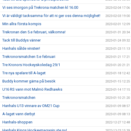
Vi ses imorgon på Trekrona matchen kl 16.00
2023-02-04 17:06
Vi är väldigt tacksamma för att ni ger oss denna möjlighet!
2023-02-03 19:00
Min allra första kompis
2023-02-01 12:09
Trekronan den 5.e februari, välkomna!
2023-01-31 20:34
Tack till Buddys vänner
2023-01-24 09:32
Hanhals sålde vinsten!
2023-01-23 11:13
Trekronorsmatchen 5.e februari
2023-01-21 17:21
Tre Kronors Hockeyskoledag 29/1
2023-01-20 21:21
Tre nya spelare till A-laget
2023-01-18 12:42
Buddy kommer gärna på besök
2023-01-15 12:25
U16 RS vann mot Malmö Redhawks
2023-01-14 17:15
Trekronorsmatchen
2023-01-10 21:20
Hanhals U13 vinnare av OM21 Cup
2023-01-09 08:57
A-laget vann derbyt
2023-01-09 08:13
Hanhals-shoppen
2022-12-27 12:48
Hanhals Kings Hockeymagasin ute nu!
2022-12-23 15:39