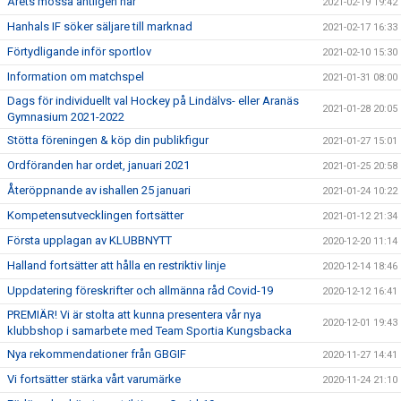
Årets mössa äntligen här
2021-02-19 19:42
Hanhals IF söker säljare till marknad
2021-02-17 16:33
Förtydligande inför sportlov
2021-02-10 15:30
Information om matchspel
2021-01-31 08:00
Dags för individuellt val Hockey på Lindälvs- eller Aranäs
2021-01-28 20:05
Gymnasium 2021-2022
Stötta föreningen & köp din publikfigur
2021-01-27 15:01
Ordföranden har ordet, januari 2021
2021-01-25 20:58
Återöppnande av ishallen 25 januari
2021-01-24 10:22
Kompetensutvecklingen fortsätter
2021-01-12 21:34
Första upplagan av KLUBBNYTT
2020-12-20 11:14
Halland fortsätter att hålla en restriktiv linje
2020-12-14 18:46
Uppdatering föreskrifter och allmänna råd Covid-19
2020-12-12 16:41
PREMIÄR! Vi är stolta att kunna presentera vår nya
2020-12-01 19:43
klubbshop i samarbete med Team Sportia Kungsbacka
Nya rekommendationer från GBGIF
2020-11-27 14:41
Vi fortsätter stärka vårt varumärke
2020-11-24 21:10