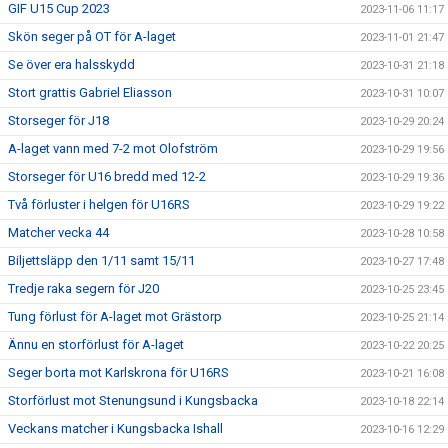
GIF U15 Cup 2023
2023-11-06 11:17
Skön seger på OT för A-laget
2023-11-01 21:47
Se över era halsskydd
2023-10-31 21:18
Stort grattis Gabriel Eliasson
2023-10-31 10:07
Storseger för J18
2023-10-29 20:24
A-laget vann med 7-2 mot Olofström
2023-10-29 19:56
Storseger för U16 bredd med 12-2
2023-10-29 19:36
Två förluster i helgen för U16RS
2023-10-29 19:22
Matcher vecka 44
2023-10-28 10:58
Biljettsläpp den 1/11 samt 15/11
2023-10-27 17:48
Tredje raka segern för J20
2023-10-25 23:45
Tung förlust för A-laget mot Grästorp
2023-10-25 21:14
Ännu en storförlust för A-laget
2023-10-22 20:25
Seger borta mot Karlskrona för U16RS
2023-10-21 16:08
Storförlust mot Stenungsund i Kungsbacka
2023-10-18 22:14
Veckans matcher i Kungsbacka Ishall
2023-10-16 12:29