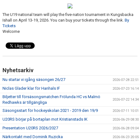
CAMPER
The U19 national team will play the five-nation tournament in Kungsbacka
Ishall on April 13-19, 2026. You can buy your tickets through the link.
By
CUPER
Tickets
Welcome
CAFÉET
PARTNERS
PARTNERBROSCHYR
Nyhetsarkiv
KLUBB 1949
Nu startar vi igång säsongen 26/27
2026-07-28 22:51
Niclas Glader klar för Hanhals IF
2026-07-23 16:14
TREKRONAN
Biljetter till försäsongsmatchen Frölunda HC vs Malmö
2026-07-22 14:34
Redhawks är tillgängliga
KLUBBEN
Säsongsstart för hockeyskolan 2021 - 2019 den 19/9
2026-07-11 10:01
BILJETTER
U20RS börjar på bortaplan mot Kristianstads IK
2026-06-29 08:30
Presentation U20RS 2026/2027
2026-06-28 09:04
Närkontakt med Dominik Ruzicka
2026-06-23 20:05