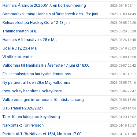
Hanhals Årsmöte 20260617, en kort summering
2026-06-18 06:11
Sommaravslutning Hanhals affärsnätverk den 17:e juni
2026-06-09 14:49
Releasefest på HockeyStore 12-13 juni
2026-06-05 09:20
Träningsmatch SHL
2026-05-29 08:28
Hanhals Affärsnätverk 28.e Maj
2026-05-26 14:48
Goalie Day, 23.e Maj
2026-05-19 20:03
Vi söker boenden
2026-05-08 13:58
Välkomna till Hanhals IFs Årsmöte 17 juni kl 18:00
2026-05-07 20:42
En Hanhalsstjärna har tyvärr lämnat oss
2026-05-07 13:17
Ny partnerträff den 28:e Maj, välkomna.
2026-05-05 07:16
RexHockey har blivit HockeyStore
2026-05-04 22:47
Valberedningen informerar inför nästa säsong
2026-05-03 18:56
U16 Tränare 2026/2027
2026-05-03 14:34
Tack för en härlig hockeysäsong
2026-04-20 16:02
Närkontakt Tor Persson
2026-04-18 10:57
Partnerträff för Nätverket 15/4, klockan 17:00
2026-04-14 15:40