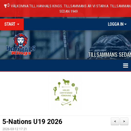
VÄLKOMNA TILL HANHALS KINGS. TILLSAMMANS ÄR VI STARKA. TILLSAMMAN
SEDAN 1949
START
LOGGA IN
TILLSAMMANS SEDA
HEM
NYHETER
VÅRA LAG
KALENDER
5-Nations U19 2026
<
>
MATCHER
2026-03-12 17:21