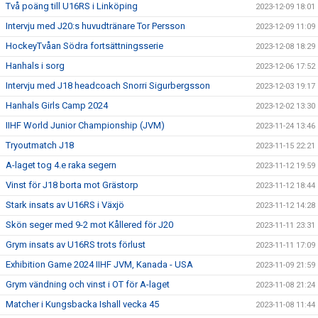
Två poäng till U16RS i Linköping
2023-12-09 18:01
Intervju med J20:s huvudtränare Tor Persson
2023-12-09 11:09
HockeyTvåan Södra fortsättningsserie
2023-12-08 18:29
Hanhals i sorg
2023-12-06 17:52
Intervju med J18 headcoach Snorri Sigurbergsson
2023-12-03 19:17
Hanhals Girls Camp 2024
2023-12-02 13:30
IIHF World Junior Championship (JVM)
2023-11-24 13:46
Tryoutmatch J18
2023-11-15 22:21
A-laget tog 4.e raka segern
2023-11-12 19:59
Vinst för J18 borta mot Grästorp
2023-11-12 18:44
Stark insats av U16RS i Växjö
2023-11-12 14:28
Skön seger med 9-2 mot Kållered för J20
2023-11-11 23:31
Grym insats av U16RS trots förlust
2023-11-11 17:09
Exhibition Game 2024 IIHF JVM, Kanada - USA
2023-11-09 21:59
Grym vändning och vinst i OT för A-laget
2023-11-08 21:24
Matcher i Kungsbacka Ishall vecka 45
2023-11-08 11:44