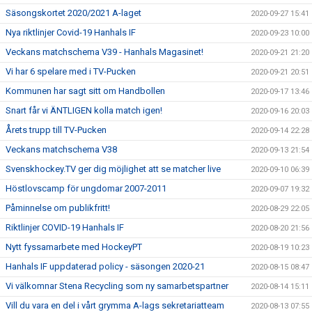
Säsongskortet 2020/2021 A-laget
2020-09-27 15:41
Nya riktlinjer Covid-19 Hanhals IF
2020-09-23 10:00
Veckans matchschema V39 - Hanhals Magasinet!
2020-09-21 21:20
Vi har 6 spelare med i TV-Pucken
2020-09-21 20:51
Kommunen har sagt sitt om Handbollen
2020-09-17 13:46
Snart får vi ÄNTLIGEN kolla match igen!
2020-09-16 20:03
Årets trupp till TV-Pucken
2020-09-14 22:28
Veckans matchschema V38
2020-09-13 21:54
Svenskhockey.TV ger dig möjlighet att se matcher live
2020-09-10 06:39
Höstlovscamp för ungdomar 2007-2011
2020-09-07 19:32
Påminnelse om publikfritt!
2020-08-29 22:05
Riktlinjer COVID-19 Hanhals IF
2020-08-20 21:56
Nytt fyssamarbete med HockeyPT
2020-08-19 10:23
Hanhals IF uppdaterad policy - säsongen 2020-21
2020-08-15 08:47
Vi välkomnar Stena Recycling som ny samarbetspartner
2020-08-14 15:11
Vill du vara en del i vårt grymma A-lags sekretariatteam
2020-08-13 07:55