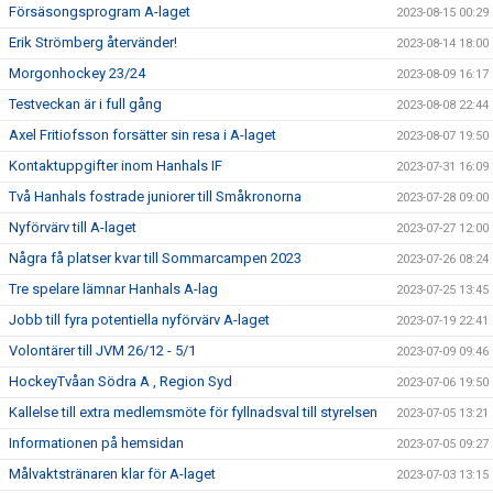
Försäsongsprogram A-laget
2023-08-15 00:29
Erik Strömberg återvänder!
2023-08-14 18:00
Morgonhockey 23/24
2023-08-09 16:17
Testveckan är i full gång
2023-08-08 22:44
Axel Fritiofsson forsätter sin resa i A-laget
2023-08-07 19:50
Kontaktuppgifter inom Hanhals IF
2023-07-31 16:09
Två Hanhals fostrade juniorer till Småkronorna
2023-07-28 09:00
Nyförvärv till A-laget
2023-07-27 12:00
Några få platser kvar till Sommarcampen 2023
2023-07-26 08:24
Tre spelare lämnar Hanhals A-lag
2023-07-25 13:45
Jobb till fyra potentiella nyförvärv A-laget
2023-07-19 22:41
Volontärer till JVM 26/12 - 5/1
2023-07-09 09:46
HockeyTvåan Södra A , Region Syd
2023-07-06 19:50
Kallelse till extra medlemsmöte för fyllnadsval till styrelsen
2023-07-05 13:21
Informationen på hemsidan
2023-07-05 09:27
Målvaktstränaren klar för A-laget
2023-07-03 13:15