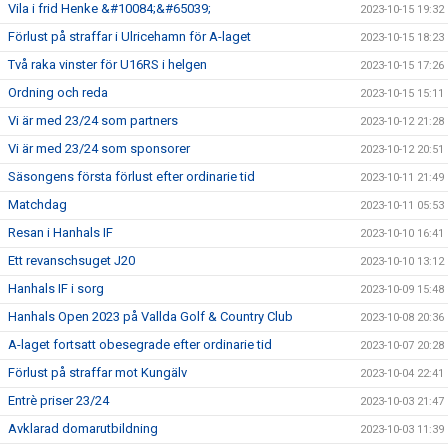
Vila i frid Henke &#10084;&#65039;
2023-10-15 19:32
Förlust på straffar i Ulricehamn för A-laget
2023-10-15 18:23
Två raka vinster för U16RS i helgen
2023-10-15 17:26
Ordning och reda
2023-10-15 15:11
Vi är med 23/24 som partners
2023-10-12 21:28
Vi är med 23/24 som sponsorer
2023-10-12 20:51
Säsongens första förlust efter ordinarie tid
2023-10-11 21:49
Matchdag
2023-10-11 05:53
Resan i Hanhals IF
2023-10-10 16:41
Ett revanschsuget J20
2023-10-10 13:12
Hanhals IF i sorg
2023-10-09 15:48
Hanhals Open 2023 på Vallda Golf & Country Club
2023-10-08 20:36
A-laget fortsatt obesegrade efter ordinarie tid
2023-10-07 20:28
Förlust på straffar mot Kungälv
2023-10-04 22:41
Entrè priser 23/24
2023-10-03 21:47
Avklarad domarutbildning
2023-10-03 11:39