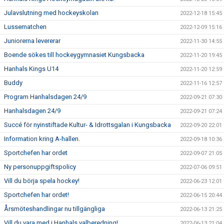
Julavslutning med hockeyskolan
2022-12-18 15:45
Lussematchen
2022-12-09 15:16
Juniorerna levererar
2022-11-30 14:55
Boende sökes till hockeygymnasiet Kungsbacka
2022-11-20 19:45
Hanhals Kings U14
2022-11-20 12:59
Buddy
2022-11-16 12:57
Program Hanhalsdagen 24/9
2022-09-21 07:30
Hanhalsdagen 24/9
2022-09-21 07:24
Succé för nyinstiftade Kultur- & Idrottsgalan i Kungsbacka
2022-09-20 22:01
Information kring A-hallen.
2022-09-18 10:36
Sportchefen har ordet
2022-09-07 21:05
Ny personuppgiftspolicy
2022-07-06 09:51
Vill du börja spela hockey!
2022-06-23 12:01
Sportchefen har ordet!
2022-06-15 20:44
Årsmöteshandlingar nu tillgängliga
2022-06-13 21:25
Vill du vara med i Hanhals valberedning!
2022-06-13 21:04