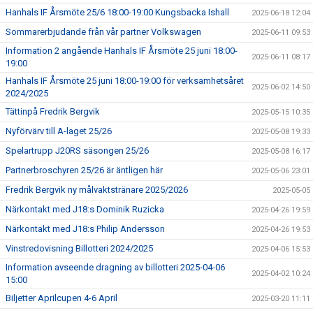
Hanhals IF Årsmöte 25/6 18:00-19:00 Kungsbacka Ishall
2025-06-18 12:04
Sommarerbjudande från vår partner Volkswagen
2025-06-11 09:53
Information 2 angående Hanhals IF Årsmöte 25 juni 18:00-
2025-06-11 08:17
19:00
Hanhals IF Årsmöte 25 juni 18:00-19:00 för verksamhetsåret
2025-06-02 14:50
2024/2025
Tättinpå Fredrik Bergvik
2025-05-15 10:35
Nyförvärv till A-laget 25/26
2025-05-08 19:33
Spelartrupp J20RS säsongen 25/26
2025-05-08 16:17
Partnerbroschyren 25/26 är äntligen här
2025-05-06 23:01
Fredrik Bergvik ny målvaktstränare 2025/2026
2025-05-05
Närkontakt med J18:s Dominik Ruzicka
2025-04-26 19:59
Närkontakt med J18:s Philip Andersson
2025-04-26 19:53
Vinstredovisning Billotteri 2024/2025
2025-04-06 15:53
Information avseende dragning av billotteri 2025-04-06
2025-04-02 10:24
15:00
Biljetter Aprilcupen 4-6 April
2025-03-20 11:11