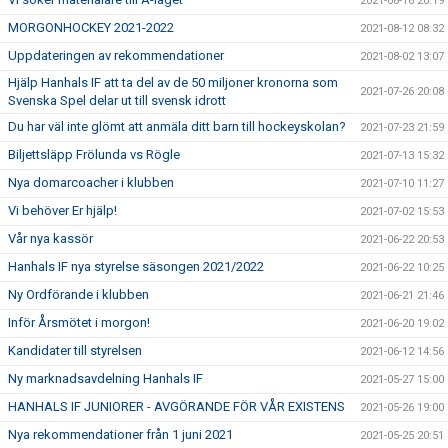
2021-08-16 20:19
MORGONHOCKEY 2021-2022
2021-08-12 08:32
Uppdateringen av rekommendationer
2021-08-02 13:07
Hjälp Hanhals IF att ta del av de 50 miljoner kronorna som
2021-07-26 20:08
Svenska Spel delar ut till svensk idrott
Du har väl inte glömt att anmäla ditt barn till hockeyskolan?
2021-07-23 21:59
Biljettsläpp Frölunda vs Rögle
2021-07-13 15:32
Nya domarcoacher i klubben
2021-07-10 11:27
Vi behöver Er hjälp!
2021-07-02 15:53
Vår nya kassör
2021-06-22 20:53
Hanhals IF nya styrelse säsongen 2021/2022
2021-06-22 10:25
Ny Ordförande i klubben
2021-06-21 21:46
Inför Årsmötet i morgon!
2021-06-20 19:02
Kandidater till styrelsen
2021-06-12 14:56
Ny marknadsavdelning Hanhals IF
2021-05-27 15:00
HANHALS IF JUNIORER - AVGÖRANDE FÖR VÅR EXISTENS
2021-05-26 19:00
Nya rekommendationer från 1 juni 2021
2021-05-25 20:51