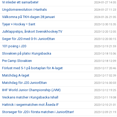
Vi inleder ett samarbete!
2024-01-27 14:05
Ungdomsrevolution i Hanhals
2024-01-27 11:23
Välkomna på TKH-dagen 28 januari
2024-01-26 21:05
Tjejer + Hockey = Sant
2023-12-30 15:35
Julklappstips, årskort Svenskhockey.TV
2023-12-20 12:05
Seger för J20 med 0-9 i JuniorEttan
2023-12-20 00:15
101 poäng i J20
2023-12-19 21:59
Slovakien på plats i Kungsbacka
2023-12-18 15:06
Pre Camp Slovakien
2023-12-18 12:09
Förlust med 5-1 på bortaplan för A-laget
2023-12-17 20:46
Matchdag A-laget
2023-12-17 02:39
Matchdag för J20 JuniorEttan
2023-12-16 00:03
IIHF World Junior Championship (JVM)
2023-12-12 19:25
Veckans matcher i Kungsbacka Ishall
2023-12-11 19:08
Hattrick i segermatchen mot Åseda IF
2023-12-10 21:01
Storseger för J20 i första matchen i JuniorEttan!
2023-12-09 21:19