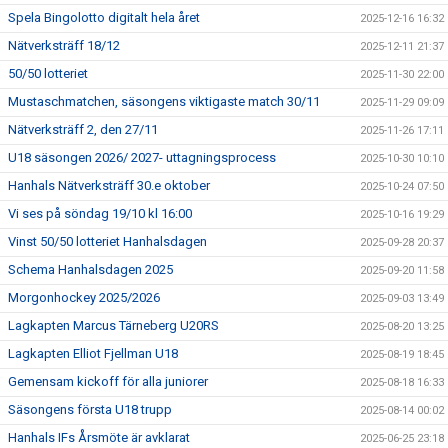
Spela Bingolotto digitalt hela året
2025-12-16 16:32
Nätverksträff 18/12
2025-12-11 21:37
50/50 lotteriet
2025-11-30 22:00
Mustaschmatchen, säsongens viktigaste match 30/11
2025-11-29 09:09
Nätverksträff 2, den 27/11
2025-11-26 17:11
U18 säsongen 2026/ 2027- uttagningsprocess
2025-10-30 10:10
Hanhals Nätverksträff 30.e oktober
2025-10-24 07:50
Vi ses på söndag 19/10 kl 16:00
2025-10-16 19:29
Vinst 50/50 lotteriet Hanhalsdagen
2025-09-28 20:37
Schema Hanhalsdagen 2025
2025-09-20 11:58
Morgonhockey 2025/2026
2025-09-03 13:49
Lagkapten Marcus Tärneberg U20RS
2025-08-20 13:25
Lagkapten Elliot Fjellman U18
2025-08-19 18:45
Gemensam kickoff för alla juniorer
2025-08-18 16:33
Säsongens första U18 trupp
2025-08-14 00:02
Hanhals IFs Årsmöte är avklarat
2025-06-25 23:18