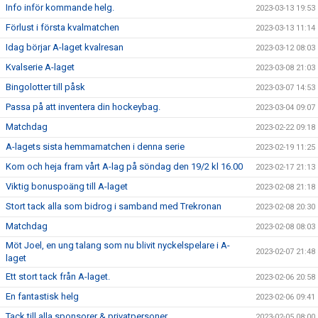
Info inför kommande helg.
2023-03-13 19:53
Förlust i första kvalmatchen
2023-03-13 11:14
Idag börjar A-laget kvalresan
2023-03-12 08:03
Kvalserie A-laget
2023-03-08 21:03
Bingolotter till påsk
2023-03-07 14:53
Passa på att inventera din hockeybag.
2023-03-04 09:07
Matchdag
2023-02-22 09:18
A-lagets sista hemmamatchen i denna serie
2023-02-19 11:25
Kom och heja fram vårt A-lag på söndag den 19/2 kl 16.00
2023-02-17 21:13
Viktig bonuspoäng till A-laget
2023-02-08 21:18
Stort tack alla som bidrog i samband med Trekronan
2023-02-08 20:30
Matchdag
2023-02-08 08:03
Möt Joel, en ung talang som nu blivit nyckelspelare i A-
2023-02-07 21:48
laget
Ett stort tack från A-laget.
2023-02-06 20:58
En fantastisk helg
2023-02-06 09:41
Tack till alla sponsorer & privatpersoner
2023-02-05 08:00