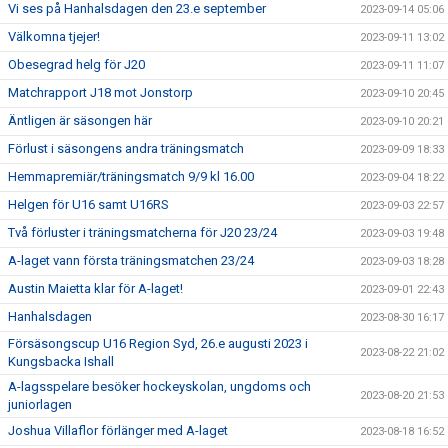
Vi ses på Hanhalsdagen den 23.e september
2023-09-14 05:06
Välkomna tjejer!
2023-09-11 13:02
Obesegrad helg för J20
2023-09-11 11:07
Matchrapport J18 mot Jonstorp
2023-09-10 20:45
Äntligen är säsongen här
2023-09-10 20:21
Förlust i säsongens andra träningsmatch
2023-09-09 18:33
Hemmapremiär/träningsmatch 9/9 kl 16.00
2023-09-04 18:22
Helgen för U16 samt U16RS
2023-09-03 22:57
Två förluster i träningsmatcherna för J20 23/24
2023-09-03 19:48
A-laget vann första träningsmatchen 23/24
2023-09-03 18:28
Austin Maietta klar för A-laget!
2023-09-01 22:43
Hanhalsdagen
2023-08-30 16:17
Försäsongscup U16 Region Syd, 26.e augusti 2023 i
2023-08-22 21:02
Kungsbacka Ishall
A-lagsspelare besöker hockeyskolan, ungdoms och
2023-08-20 21:53
juniorlagen
Joshua Villaflor förlänger med A-laget
2023-08-18 16:52