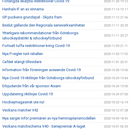
Förlängda skärpta restriktioner Covid-19
2020-11-20 19:15
Hanhals IF en av vinnarna
2020-11-14 10:17
GP puckens grundspel - Skjuts fram
2020-11-12 21:56
Beslut gällande den Regionala serieverksamheten
2020-11-11 20:33
Ytterligare rekommendationer från Göteborgs-
2020-11-11 20:27
ishockeydistrikt & ishockeyförbund
Fortsatt tuffa restriktioner kring Covid-19
2020-11-09 21:11
Nya P-regler runt ishallen
2020-11-03 17:55
Caféet stängt tillsvidare
2020-11-01 20:51
Information från föreningen avseende Covid-19
2020-10-30 19:00
Nya Covid-19 riktlinjer från Göteborgs ishockeyförbund
2020-10-29 19:44
Erbjudande från vår sponsor Aixam
2020-10-24 19:00
Uppdatering riktlinjer Covid-19
2020-10-24 07:00
Hockeymagasinet ute nu!
2020-10-23 16:19
Veckans matcher V42
2020-10-12 07:28
Nya sarger inför premiären av nya hemmaplansmodellen
2020-10-04 18:45
Veckans matchschema V40 - Seriepremiär A-laget
2020-10-01 06:33