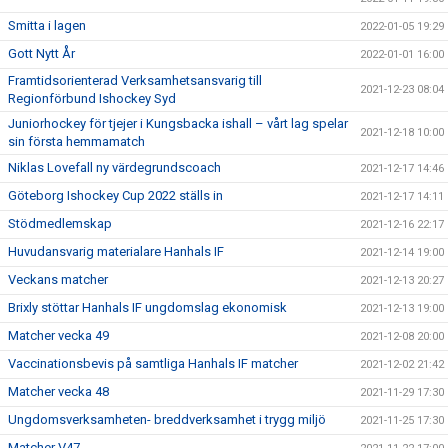
Smitta i lagen
2022-01-05 19:29
Gott Nytt År
2022-01-01 16:00
Framtidsorienterad Verksamhetsansvarig till
2021-12-23 08:04
Regionförbund Ishockey Syd
Juniorhockey för tjejer i Kungsbacka ishall – vårt lag spelar
2021-12-18 10:00
sin första hemmamatch
Niklas Lovefall ny värdegrundscoach
2021-12-17 14:46
Göteborg Ishockey Cup 2022 ställs in
2021-12-17 14:11
Stödmedlemskap
2021-12-16 22:17
Huvudansvarig materialare Hanhals IF
2021-12-14 19:00
Veckans matcher
2021-12-13 20:27
Brixly stöttar Hanhals IF ungdomslag ekonomisk
2021-12-13 19:00
Matcher vecka 49
2021-12-08 20:00
Vaccinationsbevis på samtliga Hanhals IF matcher
2021-12-02 21:42
Matcher vecka 48
2021-11-29 17:30
Ungdomsverksamheten- breddverksamhet i trygg miljö
2021-11-25 17:30
Matcher V47