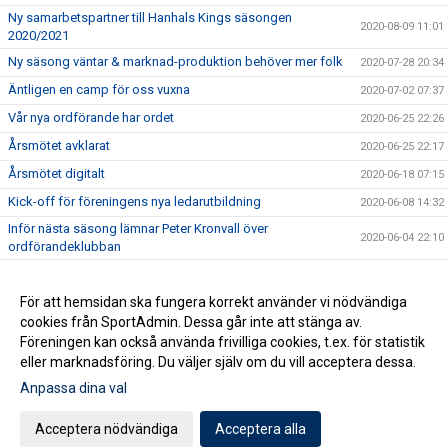
Ny samarbetspartner till Hanhals Kings säsongen
2020-08-09 11:01
2020/2021
Ny säsong väntar & marknad-produktion behöver mer folk
2020-07-28 20:34
Äntligen en camp för oss vuxna
2020-07-02 07:37
Vår nya ordförande har ordet
2020-06-25 22:26
Årsmötet avklarat
2020-06-25 22:17
Årsmötet digitalt
2020-06-18 07:15
Kick-off för föreningens nya ledarutbildning
2020-06-08 14:32
Inför nästa säsong lämnar Peter Kronvall över
2020-06-04 22:10
ordförandeklubban
Warrior klubbprofil 2020/2021
2020-06-04 21:42
Hanhals Kings sluter avtal med Warrior Hockey
För att hemsidan ska fungera korrekt använder vi nödvändiga
2020-06-01 18:19
cookies från SportAdmin. Dessa går inte att stänga av.
Vi är Hanhals Kings
2020-05-27 14:55
Föreningen kan också använda frivilliga cookies, t.ex. för statistik
eller marknadsföring. Du väljer själv om du vill acceptera dessa.
Anpassa dina val
Cookie-inställningar
Gå till Webbversion
Acceptera nödvändiga
Acceptera alla