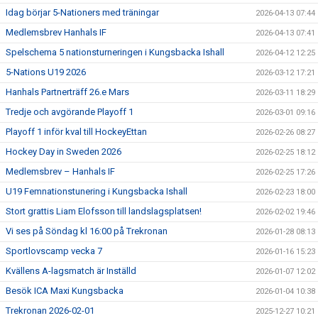
Idag börjar 5-Nationers med träningar
2026-04-13 07:44
Medlemsbrev Hanhals IF
2026-04-13 07:41
Spelschema 5 nationsturneringen i Kungsbacka Ishall
2026-04-12 12:25
5-Nations U19 2026
2026-03-12 17:21
Hanhals Partnerträff 26.e Mars
2026-03-11 18:29
Tredje och avgörande Playoff 1
2026-03-01 09:16
Playoff 1 inför kval till HockeyEttan
2026-02-26 08:27
Hockey Day in Sweden 2026
2026-02-25 18:12
Medlemsbrev – Hanhals IF
2026-02-25 17:26
U19 Femnationstunering i Kungsbacka Ishall
2026-02-23 18:00
Stort grattis Liam Elofsson till landslagsplatsen!
2026-02-02 19:46
Vi ses på Söndag kl 16:00 på Trekronan
2026-01-28 08:13
Sportlovscamp vecka 7
2026-01-16 15:23
Kvällens A-lagsmatch är Inställd
2026-01-07 12:02
Besök ICA Maxi Kungsbacka
2026-01-04 10:38
Trekronan 2026-02-01
2025-12-27 10:21