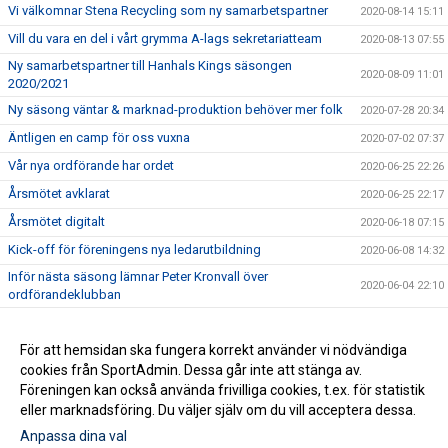
Vi välkomnar Stena Recycling som ny samarbetspartner
2020-08-14 15:11
Vill du vara en del i vårt grymma A-lags sekretariatteam
2020-08-13 07:55
Ny samarbetspartner till Hanhals Kings säsongen
2020-08-09 11:01
2020/2021
Ny säsong väntar & marknad-produktion behöver mer folk
2020-07-28 20:34
Äntligen en camp för oss vuxna
2020-07-02 07:37
Vår nya ordförande har ordet
2020-06-25 22:26
Årsmötet avklarat
2020-06-25 22:17
Årsmötet digitalt
2020-06-18 07:15
Kick-off för föreningens nya ledarutbildning
2020-06-08 14:32
Inför nästa säsong lämnar Peter Kronvall över
2020-06-04 22:10
ordförandeklubban
Warrior klubbprofil 2020/2021
2020-06-04 21:42
Hanhals Kings sluter avtal med Warrior Hockey
För att hemsidan ska fungera korrekt använder vi nödvändiga
2020-06-01 18:19
cookies från SportAdmin. Dessa går inte att stänga av.
Vi är Hanhals Kings
2020-05-27 14:55
Föreningen kan också använda frivilliga cookies, t.ex. för statistik
eller marknadsföring. Du väljer själv om du vill acceptera dessa.
Anpassa dina val