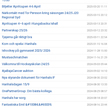
15:00
Biljetter Aprilcupen 4-6 April
2025-03-20 11:11
Närkontakt med Tor Persson kring säsongen 24/25 J20
2025-03-15 20:12
Regional Syd
Aprilcupen 4–6 april i Kungsbacka Ishall
2025-03-13 20:31
Partnerskap 25/26
2025-03-12 23:32
Tjejerna går riktigt bra
2025-03-11 22:54
Kom och spela i Hanhals
2025-01-15 16:04
Ishockey på gymnasiet 2025/ 2026
2024-11-28 15:00
Mustaschmatchen
2024-11-16 21:29
Välkomna till Hockeyskolan 24/25
2024-09-03 09:44
AjaBajaCancer auktion
2024-09-02 14:10
Nya styrande dokument för Hanhals IF
2024-08-30 23:02
Hanhalsdagen 15/9
2024-08-30 13:33
OnePartnerGroup. Din bästa kollega.
2024-08-29 08:57
Hanhals har sorg
2024-08-18 20:07
Fantastiska Emil &#10084;&#65039;
2024-08-16 23:44