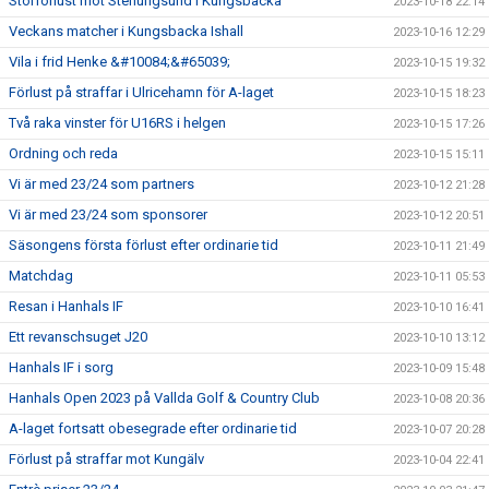
Storförlust mot Stenungsund i Kungsbacka
2023-10-18 22:14
Veckans matcher i Kungsbacka Ishall
2023-10-16 12:29
Vila i frid Henke &#10084;&#65039;
2023-10-15 19:32
Förlust på straffar i Ulricehamn för A-laget
2023-10-15 18:23
Två raka vinster för U16RS i helgen
2023-10-15 17:26
Ordning och reda
2023-10-15 15:11
Vi är med 23/24 som partners
2023-10-12 21:28
Vi är med 23/24 som sponsorer
2023-10-12 20:51
Säsongens första förlust efter ordinarie tid
2023-10-11 21:49
Matchdag
2023-10-11 05:53
Resan i Hanhals IF
2023-10-10 16:41
Ett revanschsuget J20
2023-10-10 13:12
Hanhals IF i sorg
2023-10-09 15:48
Hanhals Open 2023 på Vallda Golf & Country Club
2023-10-08 20:36
A-laget fortsatt obesegrade efter ordinarie tid
2023-10-07 20:28
Förlust på straffar mot Kungälv
2023-10-04 22:41