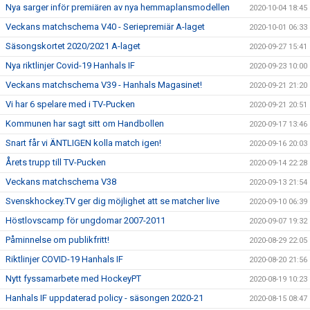
Nya sarger inför premiären av nya hemmaplansmodellen
2020-10-04 18:45
Veckans matchschema V40 - Seriepremiär A-laget
2020-10-01 06:33
Säsongskortet 2020/2021 A-laget
2020-09-27 15:41
Nya riktlinjer Covid-19 Hanhals IF
2020-09-23 10:00
Veckans matchschema V39 - Hanhals Magasinet!
2020-09-21 21:20
Vi har 6 spelare med i TV-Pucken
2020-09-21 20:51
Kommunen har sagt sitt om Handbollen
2020-09-17 13:46
Snart får vi ÄNTLIGEN kolla match igen!
2020-09-16 20:03
Årets trupp till TV-Pucken
2020-09-14 22:28
Veckans matchschema V38
2020-09-13 21:54
Svenskhockey.TV ger dig möjlighet att se matcher live
2020-09-10 06:39
Höstlovscamp för ungdomar 2007-2011
2020-09-07 19:32
Påminnelse om publikfritt!
2020-08-29 22:05
Riktlinjer COVID-19 Hanhals IF
2020-08-20 21:56
Nytt fyssamarbete med HockeyPT
2020-08-19 10:23
Hanhals IF uppdaterad policy - säsongen 2020-21
2020-08-15 08:47