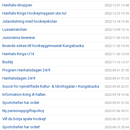
Hanhals-shoppen
2022-12-27 12:48
Hanhals Kings Hockeymagasin ute nu!
2022-12-23 15:39
Julavslutning med hockeyskolan
2022-12-18 15:45
Lussematchen
2022-12-09 15:16
Juniorerna levererar
2022-11-30 14:55
Boende sökes till hockeygymnasiet Kungsbacka
2022-11-20 19:45
Hanhals Kings U14
2022-11-20 12:59
Buddy
2022-11-16 12:57
Program Hanhalsdagen 24/9
2022-09-21 07:30
Hanhalsdagen 24/9
2022-09-21 07:24
Succé för nyinstiftade Kultur- & Idrottsgalan i Kungsbacka
2022-09-20 22:01
Information kring A-hallen.
2022-09-18 10:36
Sportchefen har ordet
2022-09-07 21:05
Ny personuppgiftspolicy
2022-07-06 09:51
Vill du börja spela hockey!
2022-06-23 12:01
Sportchefen har ordet!
2022-06-15 20:44