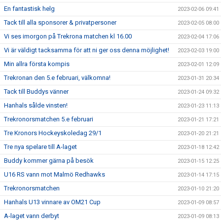
En fantastisk helg
2023-02-06 09:41
Tack till alla sponsorer & privatpersoner
2023-02-05 08:00
Vi ses imorgon på Trekrona matchen kl 16.00
2023-02-04 17:06
Vi är väldigt tacksamma för att ni ger oss denna möjlighet!
2023-02-03 19:00
Min allra första kompis
2023-02-01 12:09
Trekronan den 5.e februari, välkomna!
2023-01-31 20:34
Tack till Buddys vänner
2023-01-24 09:32
Hanhals sålde vinsten!
2023-01-23 11:13
Trekronorsmatchen 5.e februari
2023-01-21 17:21
Tre Kronors Hockeyskoledag 29/1
2023-01-20 21:21
Tre nya spelare till A-laget
2023-01-18 12:42
Buddy kommer gärna på besök
2023-01-15 12:25
U16 RS vann mot Malmö Redhawks
2023-01-14 17:15
Trekronorsmatchen
2023-01-10 21:20
Hanhals U13 vinnare av OM21 Cup
2023-01-09 08:57
A-laget vann derbyt
2023-01-09 08:13