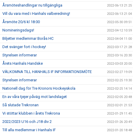
Årsmöteshandlingar nu tillgängliga
2022-06-13 21:25
Vill du vara med i Hanhals valberedning!
2022-06-13 21:04
Årsmöte 20/6 kl 18:00
2022-05-30 09:51
Nomineringsdags!
2022-04-12 10:59
Biljetter medlemmar Borås HC
2022-04-04 11:00
Det svänger fort i hockey!
2022-03-17 21:28
Styrelsen informerar
2022-03-16 20:30
Årets Hanhals Handske
2022-03-03 20:00
VÄLKOMNA TILL HANHALS IF INFORMATIONSMÖTE
2022-02-27 19:09
Styrelsen informerar
2022-02-25 19:30
Nationell dag för Tre Kronors Hockeyskola
2022-02-25 14:14
En av våra tjejer påväg mot landslaget
2022-02-05 20:48
Så slutade Trekronan
2022-02-01 21:53
Vi stöttar klubben i årets Trekrona
2022-01-29 11:45
2022/2023 U16 och J18 div 2
2022-01-26 20:49
Till alla medlemmar i Hanhals IF
2022-01-20 18:48