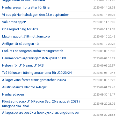
Viggo Kronvall A-lagskontrakt
2023-09-14 21:45
Hanhalsresan fortsätter för Einar
2023-09-14 21:33
Vi ses på Hanhalsdagen den 23.e september
2023-09-14 05:06
Välkomna tjejer!
2023-09-11 13:02
Obesegrad helg för J20
2023-09-11 11:07
Matchrapport J18 mot Jonstorp
2023-09-10 20:45
Äntligen är säsongen här
2023-09-10 20:21
Förlust i säsongens andra träningsmatch
2023-09-09 18:33
Hemmapremiär/träningsmatch 9/9 kl 16.00
2023-09-04 18:22
Helgen för U16 samt U16RS
2023-09-03 22:57
Två förluster i träningsmatcherna för J20 23/24
2023-09-03 19:48
A-laget vann första träningsmatchen 23/24
2023-09-03 18:28
Austin Maietta klar för A-laget!
2023-09-01 22:43
Hanhalsdagen
2023-08-30 16:17
Försäsongscup U16 Region Syd, 26.e augusti 2023 i
2023-08-22 21:02
Kungsbacka Ishall
A-lagsspelare besöker hockeyskolan, ungdoms och
2023-08-20 21:53