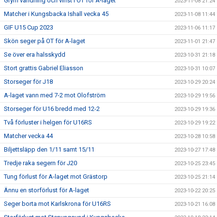
Grym vändning och vinst i OT för A-laget
2023-11-08 21:24
Matcher i Kungsbacka Ishall vecka 45
2023-11-08 11:44
GIF U15 Cup 2023
2023-11-06 11:17
Skön seger på OT för A-laget
2023-11-01 21:47
Se över era halsskydd
2023-10-31 21:18
Stort grattis Gabriel Eliasson
2023-10-31 10:07
Storseger för J18
2023-10-29 20:24
A-laget vann med 7-2 mot Olofström
2023-10-29 19:56
Storseger för U16 bredd med 12-2
2023-10-29 19:36
Två förluster i helgen för U16RS
2023-10-29 19:22
Matcher vecka 44
2023-10-28 10:58
Biljettsläpp den 1/11 samt 15/11
2023-10-27 17:48
Tredje raka segern för J20
2023-10-25 23:45
Tung förlust för A-laget mot Grästorp
2023-10-25 21:14
Ännu en storförlust för A-laget
2023-10-22 20:25
Seger borta mot Karlskrona för U16RS
2023-10-21 16:08