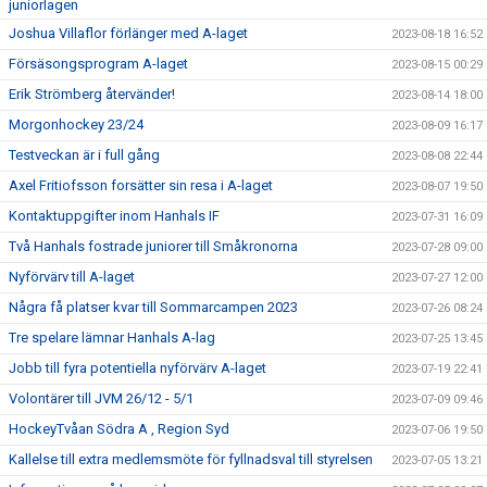
juniorlagen
Joshua Villaflor förlänger med A-laget
2023-08-18 16:52
Försäsongsprogram A-laget
2023-08-15 00:29
Erik Strömberg återvänder!
2023-08-14 18:00
Morgonhockey 23/24
2023-08-09 16:17
Testveckan är i full gång
2023-08-08 22:44
Axel Fritiofsson forsätter sin resa i A-laget
2023-08-07 19:50
Kontaktuppgifter inom Hanhals IF
2023-07-31 16:09
Två Hanhals fostrade juniorer till Småkronorna
2023-07-28 09:00
Nyförvärv till A-laget
2023-07-27 12:00
Några få platser kvar till Sommarcampen 2023
2023-07-26 08:24
Tre spelare lämnar Hanhals A-lag
2023-07-25 13:45
Jobb till fyra potentiella nyförvärv A-laget
2023-07-19 22:41
Volontärer till JVM 26/12 - 5/1
2023-07-09 09:46
HockeyTvåan Södra A , Region Syd
2023-07-06 19:50
Kallelse till extra medlemsmöte för fyllnadsval till styrelsen
2023-07-05 13:21