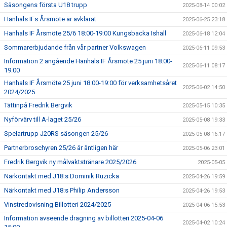
Säsongens första U18 trupp
2025-08-14 00:02
Hanhals IFs Årsmöte är avklarat
2025-06-25 23:18
Hanhals IF Årsmöte 25/6 18:00-19:00 Kungsbacka Ishall
2025-06-18 12:04
Sommarerbjudande från vår partner Volkswagen
2025-06-11 09:53
Information 2 angående Hanhals IF Årsmöte 25 juni 18:00-
2025-06-11 08:17
19:00
Hanhals IF Årsmöte 25 juni 18:00-19:00 för verksamhetsåret
2025-06-02 14:50
2024/2025
Tättinpå Fredrik Bergvik
2025-05-15 10:35
Nyförvärv till A-laget 25/26
2025-05-08 19:33
Spelartrupp J20RS säsongen 25/26
2025-05-08 16:17
Partnerbroschyren 25/26 är äntligen här
2025-05-06 23:01
Fredrik Bergvik ny målvaktstränare 2025/2026
2025-05-05
Närkontakt med J18:s Dominik Ruzicka
2025-04-26 19:59
Närkontakt med J18:s Philip Andersson
2025-04-26 19:53
Vinstredovisning Billotteri 2024/2025
2025-04-06 15:53
Information avseende dragning av billotteri 2025-04-06
2025-04-02 10:24