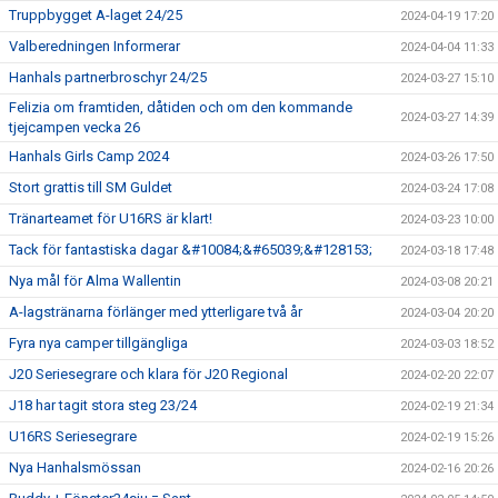
Truppbygget A-laget 24/25
2024-04-19 17:20
Valberedningen Informerar
2024-04-04 11:33
Hanhals partnerbroschyr 24/25
2024-03-27 15:10
Felizia om framtiden, dåtiden och om den kommande
2024-03-27 14:39
tjejcampen vecka 26
Hanhals Girls Camp 2024
2024-03-26 17:50
Stort grattis till SM Guldet
2024-03-24 17:08
Tränarteamet för U16RS är klart!
2024-03-23 10:00
Tack för fantastiska dagar &#10084;&#65039;&#128153;
2024-03-18 17:48
Nya mål för Alma Wallentin
2024-03-08 20:21
A-lagstränarna förlänger med ytterligare två år
2024-03-04 20:20
Fyra nya camper tillgängliga
2024-03-03 18:52
J20 Seriesegrare och klara för J20 Regional
2024-02-20 22:07
J18 har tagit stora steg 23/24
2024-02-19 21:34
U16RS Seriesegrare
2024-02-19 15:26
Nya Hanhalsmössan
2024-02-16 20:26