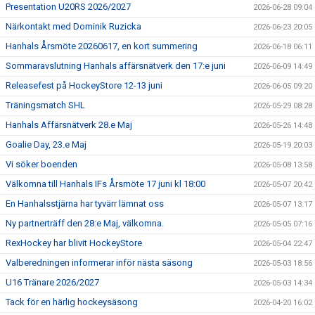
Presentation U20RS 2026/2027
2026-06-28 09:04
Närkontakt med Dominik Ruzicka
2026-06-23 20:05
Hanhals Årsmöte 20260617, en kort summering
2026-06-18 06:11
Sommaravslutning Hanhals affärsnätverk den 17:e juni
2026-06-09 14:49
Releasefest på HockeyStore 12-13 juni
2026-06-05 09:20
Träningsmatch SHL
2026-05-29 08:28
Hanhals Affärsnätverk 28.e Maj
2026-05-26 14:48
Goalie Day, 23.e Maj
2026-05-19 20:03
Vi söker boenden
2026-05-08 13:58
Välkomna till Hanhals IFs Årsmöte 17 juni kl 18:00
2026-05-07 20:42
En Hanhalsstjärna har tyvärr lämnat oss
2026-05-07 13:17
Ny partnerträff den 28:e Maj, välkomna.
2026-05-05 07:16
RexHockey har blivit HockeyStore
2026-05-04 22:47
Valberedningen informerar inför nästa säsong
2026-05-03 18:56
U16 Tränare 2026/2027
2026-05-03 14:34
Tack för en härlig hockeysäsong
2026-04-20 16:02