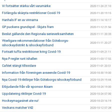
Vi fortsätter stärka vårt varumärke
2020-11-24 21:10
Förlängda skärpta restriktioner Covid-19
2020-11-20 19:15
Hanhals IF en av vinnarna
2020-11-14 10:17
GP puckens grundspel - Skjuts fram
2020-11-12 21:56
Beslut gällande den Regionala serieverksamheten
2020-11-11 20:33
Ytterligare rekommendationer från Göteborgs-
2020-11-11 20:27
ishockeydistrikt & ishockeyförbund
Fortsatt tuffa restriktioner kring Covid-19
2020-11-09 21:11
Nya P-regler runt ishallen
2020-11-03 17:55
Caféet stängt tillsvidare
2020-11-01 20:51
Information från föreningen avseende Covid-19
2020-10-30 19:00
Nya Covid-19 riktlinjer från Göteborgs ishockeyförbund
2020-10-29 19:44
Erbjudande från vår sponsor Aixam
2020-10-24 19:00
Uppdatering riktlinjer Covid-19
2020-10-24 07:00
Hockeymagasinet ute nu!
2020-10-23 16:19
Veckans matcher V42
2020-10-12 07:28