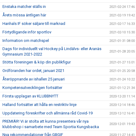
Enstaka matcher ställs in
2021-02-24 17:46
Årets mössa äntligen här
2021-02-19 19:42
Hanhals IF söker säljare till marknad
2021-02-17 16:33
Förtydligande inför sportlov
2021-02-10 15:30
Information om matchspel
2021-01-31 08:00
Dags för individuellt val Hockey på Lindälvs- eller Aranäs
2021-01-28 20:05
Gymnasium 2021-2022
Stötta föreningen & köp din publikfigur
2021-01-27 15:01
Ordföranden har ordet, januari 2021
2021-01-25 20:58
Återöppnande av ishallen 25 januari
2021-01-24 10:22
Kompetensutvecklingen fortsätter
2021-01-12 21:34
Första upplagan av KLUBBNYTT
2020-12-20 11:14
Halland fortsätter att hålla en restriktiv linje
2020-12-14 18:46
Uppdatering föreskrifter och allmänna råd Covid-19
2020-12-12 16:41
PREMIÄR! Vi är stolta att kunna presentera vår nya
2020-12-01 19:43
klubbshop i samarbete med Team Sportia Kungsbacka
Nya rekommendationer från GBGIF
2020-11-27 14:41