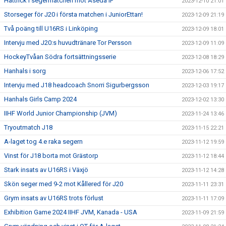
Hattrick i segermatchen mot Åseda IF
2023-12-10 21:01
Storseger för J20 i första matchen i JuniorEttan!
2023-12-09 21:19
Två poäng till U16RS i Linköping
2023-12-09 18:01
Intervju med J20:s huvudtränare Tor Persson
2023-12-09 11:09
HockeyTvåan Södra fortsättningsserie
2023-12-08 18:29
Hanhals i sorg
2023-12-06 17:52
Intervju med J18 headcoach Snorri Sigurbergsson
2023-12-03 19:17
Hanhals Girls Camp 2024
2023-12-02 13:30
IIHF World Junior Championship (JVM)
2023-11-24 13:46
Tryoutmatch J18
2023-11-15 22:21
A-laget tog 4.e raka segern
2023-11-12 19:59
Vinst för J18 borta mot Grästorp
2023-11-12 18:44
Stark insats av U16RS i Växjö
2023-11-12 14:28
Skön seger med 9-2 mot Kållered för J20
2023-11-11 23:31
Grym insats av U16RS trots förlust
2023-11-11 17:09
Exhibition Game 2024 IIHF JVM, Kanada - USA
2023-11-09 21:59