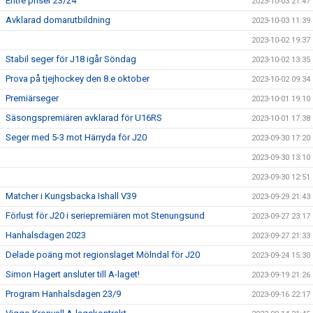
Entrè priser 23/24
2023-10-03 21:47
Avklarad domarutbildning
2023-10-03 11:39
2023-10-02 19:37
Stabil seger för J18 igår Söndag
2023-10-02 13:35
Prova på tjejhockey den 8.e oktober
2023-10-02 09:34
Premiärseger
2023-10-01 19:10
Säsongspremiären avklarad för U16RS
2023-10-01 17:38
Seger med 5-3 mot Härryda för J20
2023-09-30 17:20
2023-09-30 13:10
2023-09-30 12:51
Matcher i Kungsbacka Ishall V39
2023-09-29 21:43
Förlust för J20 i seriepremiären mot Stenungsund
2023-09-27 23:17
Hanhalsdagen 2023
2023-09-27 21:33
Delade poäng mot regionslaget Mölndal för J20
2023-09-24 15:30
Simon Hagert ansluter till A-laget!
2023-09-19 21:26
Program Hanhalsdagen 23/9
2023-09-16 22:17