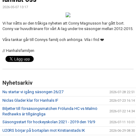
2026-05-07 13:17
CAMPER
CUPER
Vi har nåtts av den tråkiga nyheten att Conny Magnusson har gått bort.
Conny var huvudtränare för vårt A-lag under tre säsonger mellan 2012-2015.
CAFÉET
Våra tankar går till Connys familj och anhöriga. Vila i frid ❤️
PARTNERS
// Hanhalsfamiljen
PARTNERBROSCHYR
KLUBB 1949
Nyhetsarkiv
TREKRONAN
Nu startar vi igång säsongen 26/27
2026-07-28 22:51
Niclas Glader klar för Hanhals IF
2026-07-23 16:14
KLUBBEN
Biljetter till försäsongsmatchen Frölunda HC vs Malmö
2026-07-22 14:34
Redhawks är tillgängliga
BILJETTER
Säsongsstart för hockeyskolan 2021 - 2019 den 19/9
2026-07-11 10:01
U20RS börjar på bortaplan mot Kristianstads IK
2026-06-29 08:30