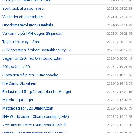
Buddy + Fönster24sju = Sant
2024-02-05 14:50
Stort tack alla sponsorer
2024-02-04 22:28
Vi inleder ett samarbete!
2024-01-27 14:05
Ungdomsrevolution i Hanhals
2024-01-27 11:23
Välkomna på TKH-dagen 28 januari
2024-01-26 21:05
Tjejer + Hockey = Sant
2023-12-30 15:35
Julklappstips, årskort Svenskhockey.TV
2023-12-20 12:05
Seger för J20 med 0-9 i JuniorEttan
2023-12-20 00:15
101 poäng i J20
2023-12-19 21:59
Slovakien på plats i Kungsbacka
2023-12-18 15:06
Pre Camp Slovakien
2023-12-18 12:09
Förlust med 5-1 på bortaplan för A-laget
2023-12-17 20:46
Matchdag A-laget
2023-12-17 02:39
Matchdag för J20 JuniorEttan
2023-12-16 00:03
IIHF World Junior Championship (JVM)
2023-12-12 19:25
Veckans matcher i Kungsbacka Ishall
2023-12-11 19:08