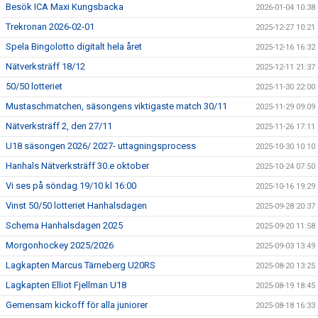
Besök ICA Maxi Kungsbacka
2026-01-04 10:38
Trekronan 2026-02-01
2025-12-27 10:21
Spela Bingolotto digitalt hela året
2025-12-16 16:32
Nätverksträff 18/12
2025-12-11 21:37
50/50 lotteriet
2025-11-30 22:00
Mustaschmatchen, säsongens viktigaste match 30/11
2025-11-29 09:09
Nätverksträff 2, den 27/11
2025-11-26 17:11
U18 säsongen 2026/ 2027- uttagningsprocess
2025-10-30 10:10
Hanhals Nätverksträff 30.e oktober
2025-10-24 07:50
Vi ses på söndag 19/10 kl 16:00
2025-10-16 19:29
Vinst 50/50 lotteriet Hanhalsdagen
2025-09-28 20:37
Schema Hanhalsdagen 2025
2025-09-20 11:58
Morgonhockey 2025/2026
2025-09-03 13:49
Lagkapten Marcus Tärneberg U20RS
2025-08-20 13:25
Lagkapten Elliot Fjellman U18
2025-08-19 18:45
Gemensam kickoff för alla juniorer
2025-08-18 16:33