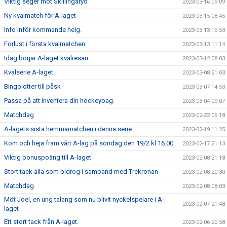
Viktig seger mot Skillingaryd
2023-03-16 09:09
Ny kvalmatch för A-laget
2023-03-15 08:45
Info inför kommande helg.
2023-03-13 19:53
Förlust i första kvalmatchen
2023-03-13 11:14
Idag börjar A-laget kvalresan
2023-03-12 08:03
Kvalserie A-laget
2023-03-08 21:03
Bingolotter till påsk
2023-03-07 14:53
Passa på att inventera din hockeybag.
2023-03-04 09:07
Matchdag
2023-02-22 09:18
A-lagets sista hemmamatchen i denna serie
2023-02-19 11:25
Kom och heja fram vårt A-lag på söndag den 19/2 kl 16.00
2023-02-17 21:13
Viktig bonuspoäng till A-laget
2023-02-08 21:18
Stort tack alla som bidrog i samband med Trekronan
2023-02-08 20:30
Matchdag
2023-02-08 08:03
Möt Joel, en ung talang som nu blivit nyckelspelare i A-
2023-02-07 21:48
laget
Ett stort tack från A-laget.
2023-02-06 20:58