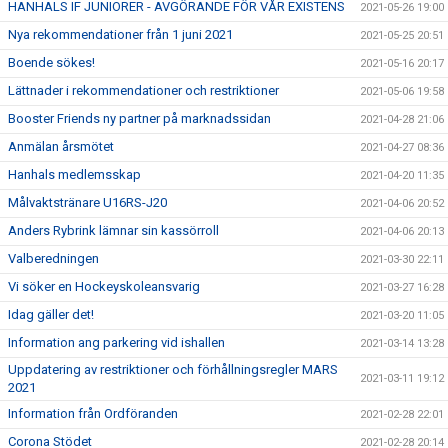
HANHALS IF JUNIORER - AVGÖRANDE FÖR VÅR EXISTENS
2021-05-26 19:00
Nya rekommendationer från 1 juni 2021
2021-05-25 20:51
Boende sökes!
2021-05-16 20:17
Lättnader i rekommendationer och restriktioner
2021-05-06 19:58
Booster Friends ny partner på marknadssidan
2021-04-28 21:06
Anmälan årsmötet
2021-04-27 08:36
Hanhals medlemsskap
2021-04-20 11:35
Målvaktstränare U16RS-J20
2021-04-06 20:52
Anders Rybrink lämnar sin kassörroll
2021-04-06 20:13
Valberedningen
2021-03-30 22:11
Vi söker en Hockeyskoleansvarig
2021-03-27 16:28
Idag gäller det!
2021-03-20 11:05
Information ang parkering vid ishallen
2021-03-14 13:28
Uppdatering av restriktioner och förhållningsregler MARS
2021-03-11 19:12
2021
Information från Ordföranden
2021-02-28 22:01
Corona Stödet
2021-02-28 20:14