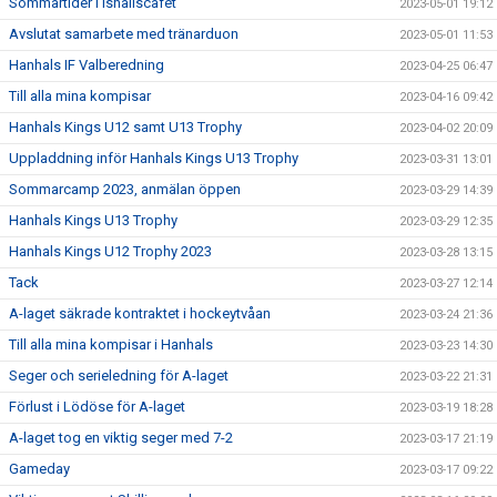
Sommartider i ishallscafét
2023-05-01 19:12
Avslutat samarbete med tränarduon
2023-05-01 11:53
Hanhals IF Valberedning
2023-04-25 06:47
Till alla mina kompisar
2023-04-16 09:42
Hanhals Kings U12 samt U13 Trophy
2023-04-02 20:09
Uppladdning inför Hanhals Kings U13 Trophy
2023-03-31 13:01
Sommarcamp 2023, anmälan öppen
2023-03-29 14:39
Hanhals Kings U13 Trophy
2023-03-29 12:35
Hanhals Kings U12 Trophy 2023
2023-03-28 13:15
Tack
2023-03-27 12:14
A-laget säkrade kontraktet i hockeytvåan
2023-03-24 21:36
Till alla mina kompisar i Hanhals
2023-03-23 14:30
Seger och serieledning för A-laget
2023-03-22 21:31
Förlust i Lödöse för A-laget
2023-03-19 18:28
A-laget tog en viktig seger med 7-2
2023-03-17 21:19
Gameday
2023-03-17 09:22