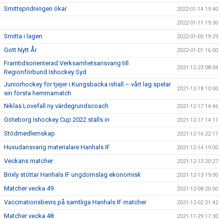
Smittspridningen ökar
2022-01-14 19:40
2022-01-11 19:30
Smitta i lagen
2022-01-05 19:29
Gott Nytt År
2022-01-01 16:00
Framtidsorienterad Verksamhetsansvarig till
2021-12-23 08:04
Regionförbund Ishockey Syd
Juniorhockey för tjejer i Kungsbacka ishall – vårt lag spelar
2021-12-18 10:00
sin första hemmamatch
Niklas Lovefall ny värdegrundscoach
2021-12-17 14:46
Göteborg Ishockey Cup 2022 ställs in
2021-12-17 14:11
Stödmedlemskap
2021-12-16 22:17
Huvudansvarig materialare Hanhals IF
2021-12-14 19:00
Veckans matcher
2021-12-13 20:27
Brixly stöttar Hanhals IF ungdomslag ekonomisk
2021-12-13 19:00
Matcher vecka 49
2021-12-08 20:00
Vaccinationsbevis på samtliga Hanhals IF matcher
2021-12-02 21:42
Matcher vecka 48
2021-11-29 17:30