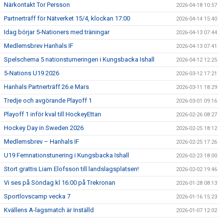
Närkontakt Tor Persson
2026-04-18 10:57
Partnerträff för Nätverket 15/4, klockan 17:00
2026-04-14 15:40
Idag börjar 5-Nationers med träningar
2026-04-13 07:44
Medlemsbrev Hanhals IF
2026-04-13 07:41
Spelschema 5 nationsturneringen i Kungsbacka Ishall
2026-04-12 12:25
5-Nations U19 2026
2026-03-12 17:21
Hanhals Partnerträff 26.e Mars
2026-03-11 18:29
Tredje och avgörande Playoff 1
2026-03-01 09:16
Playoff 1 inför kval till HockeyEttan
2026-02-26 08:27
Hockey Day in Sweden 2026
2026-02-25 18:12
Medlemsbrev – Hanhals IF
2026-02-25 17:26
U19 Femnationstunering i Kungsbacka Ishall
2026-02-23 18:00
Stort grattis Liam Elofsson till landslagsplatsen!
2026-02-02 19:46
Vi ses på Söndag kl 16:00 på Trekronan
2026-01-28 08:13
Sportlovscamp vecka 7
2026-01-16 15:23
Kvällens A-lagsmatch är Inställd
2026-01-07 12:02