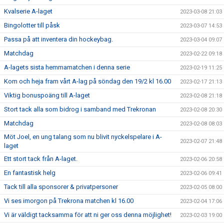
Kvalserie A-laget
2023-03-08 21:03
Bingolotter till påsk
2023-03-07 14:53
Passa på att inventera din hockeybag.
2023-03-04 09:07
Matchdag
2023-02-22 09:18
A-lagets sista hemmamatchen i denna serie
2023-02-19 11:25
Kom och heja fram vårt A-lag på söndag den 19/2 kl 16.00
2023-02-17 21:13
Viktig bonuspoäng till A-laget
2023-02-08 21:18
Stort tack alla som bidrog i samband med Trekronan
2023-02-08 20:30
Matchdag
2023-02-08 08:03
Möt Joel, en ung talang som nu blivit nyckelspelare i A-
2023-02-07 21:48
laget
Ett stort tack från A-laget.
2023-02-06 20:58
En fantastisk helg
2023-02-06 09:41
Tack till alla sponsorer & privatpersoner
2023-02-05 08:00
Vi ses imorgon på Trekrona matchen kl 16.00
2023-02-04 17:06
Vi är väldigt tacksamma för att ni ger oss denna möjlighet!
2023-02-03 19:00