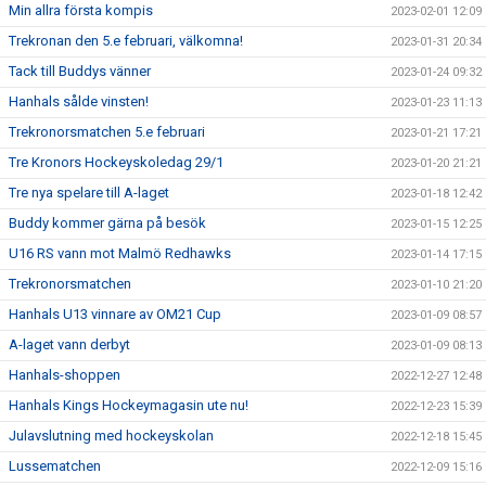
Min allra första kompis
2023-02-01 12:09
Trekronan den 5.e februari, välkomna!
2023-01-31 20:34
Tack till Buddys vänner
2023-01-24 09:32
Hanhals sålde vinsten!
2023-01-23 11:13
Trekronorsmatchen 5.e februari
2023-01-21 17:21
Tre Kronors Hockeyskoledag 29/1
2023-01-20 21:21
Tre nya spelare till A-laget
2023-01-18 12:42
Buddy kommer gärna på besök
2023-01-15 12:25
U16 RS vann mot Malmö Redhawks
2023-01-14 17:15
Trekronorsmatchen
2023-01-10 21:20
Hanhals U13 vinnare av OM21 Cup
2023-01-09 08:57
A-laget vann derbyt
2023-01-09 08:13
Hanhals-shoppen
2022-12-27 12:48
Hanhals Kings Hockeymagasin ute nu!
2022-12-23 15:39
Julavslutning med hockeyskolan
2022-12-18 15:45
Lussematchen
2022-12-09 15:16