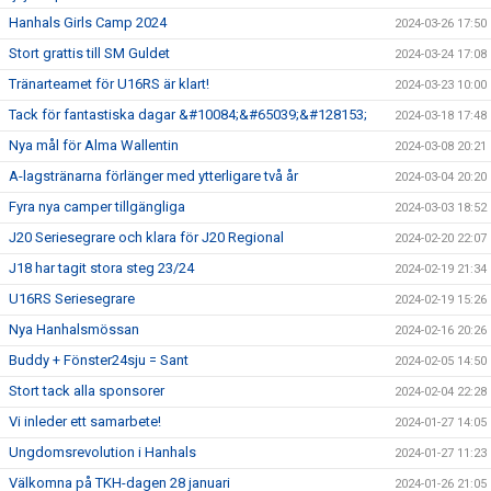
Hanhals Girls Camp 2024
2024-03-26 17:50
Stort grattis till SM Guldet
2024-03-24 17:08
Tränarteamet för U16RS är klart!
2024-03-23 10:00
Tack för fantastiska dagar &#10084;&#65039;&#128153;
2024-03-18 17:48
Nya mål för Alma Wallentin
2024-03-08 20:21
A-lagstränarna förlänger med ytterligare två år
2024-03-04 20:20
Fyra nya camper tillgängliga
2024-03-03 18:52
J20 Seriesegrare och klara för J20 Regional
2024-02-20 22:07
J18 har tagit stora steg 23/24
2024-02-19 21:34
U16RS Seriesegrare
2024-02-19 15:26
Nya Hanhalsmössan
2024-02-16 20:26
Buddy + Fönster24sju = Sant
2024-02-05 14:50
Stort tack alla sponsorer
2024-02-04 22:28
Vi inleder ett samarbete!
2024-01-27 14:05
Ungdomsrevolution i Hanhals
2024-01-27 11:23
Välkomna på TKH-dagen 28 januari
2024-01-26 21:05