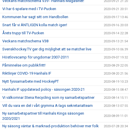
Veckans matchschema V39 - Hanhals Magasinet!
2020-09-21 21:20
Vi har 6 spelare med i TV-Pucken
2020-09-21 20:51
Kommunen har sagt sitt om Handbollen
2020-09-17 13:46
Snart får vi ÄNTLIGEN kolla match igen!
2020-09-16 20:03
Årets trupp till TV-Pucken
2020-09-14 22:28
Veckans matchschema V38
2020-09-13 21:54
Svenskhockey.TV ger dig möjlighet att se matcher live
2020-09-10 06:39
Höstlovscamp för ungdomar 2007-2011
2020-09-07 19:32
Påminnelse om publikfritt!
2020-08-29 22:05
Riktlinjer COVID-19 Hanhals IF
2020-08-20 21:56
Nytt fyssamarbete med HockeyPT
2020-08-19 10:23
Hanhals IF uppdaterad policy - säsongen 2020-21
2020-08-15 08:47
Vi välkomnar Stena Recycling som ny samarbetspartner
2020-08-14 15:11
Vill du vara en del i vårt grymma A-lags sekretariatteam
2020-08-13 07:55
Ny samarbetspartner till Hanhals Kings säsongen
2020-08-09 11:01
2020/2021
Ny säsong väntar & marknad-produktion behöver mer folk
2020-07-28 20:34