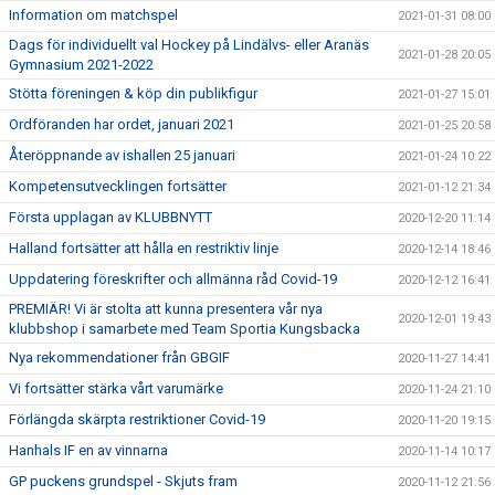
Information om matchspel
2021-01-31 08:00
Dags för individuellt val Hockey på Lindälvs- eller Aranäs
2021-01-28 20:05
Gymnasium 2021-2022
Stötta föreningen & köp din publikfigur
2021-01-27 15:01
Ordföranden har ordet, januari 2021
2021-01-25 20:58
Återöppnande av ishallen 25 januari
2021-01-24 10:22
Kompetensutvecklingen fortsätter
2021-01-12 21:34
Första upplagan av KLUBBNYTT
2020-12-20 11:14
Halland fortsätter att hålla en restriktiv linje
2020-12-14 18:46
Uppdatering föreskrifter och allmänna råd Covid-19
2020-12-12 16:41
PREMIÄR! Vi är stolta att kunna presentera vår nya
2020-12-01 19:43
klubbshop i samarbete med Team Sportia Kungsbacka
Nya rekommendationer från GBGIF
2020-11-27 14:41
Vi fortsätter stärka vårt varumärke
2020-11-24 21:10
Förlängda skärpta restriktioner Covid-19
2020-11-20 19:15
Hanhals IF en av vinnarna
2020-11-14 10:17
GP puckens grundspel - Skjuts fram
2020-11-12 21:56