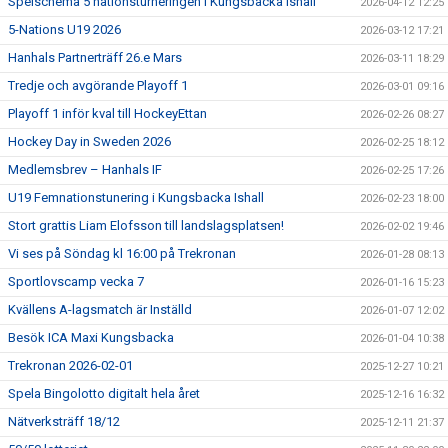
Spelschema 5 nationsturneringen i Kungsbacka Ishall
2026-04-12 12:25
5-Nations U19 2026
2026-03-12 17:21
Hanhals Partnerträff 26.e Mars
2026-03-11 18:29
Tredje och avgörande Playoff 1
2026-03-01 09:16
Playoff 1 inför kval till HockeyEttan
2026-02-26 08:27
Hockey Day in Sweden 2026
2026-02-25 18:12
Medlemsbrev – Hanhals IF
2026-02-25 17:26
U19 Femnationstunering i Kungsbacka Ishall
2026-02-23 18:00
Stort grattis Liam Elofsson till landslagsplatsen!
2026-02-02 19:46
Vi ses på Söndag kl 16:00 på Trekronan
2026-01-28 08:13
Sportlovscamp vecka 7
2026-01-16 15:23
Kvällens A-lagsmatch är Inställd
2026-01-07 12:02
Besök ICA Maxi Kungsbacka
2026-01-04 10:38
Trekronan 2026-02-01
2025-12-27 10:21
Spela Bingolotto digitalt hela året
2025-12-16 16:32
Nätverksträff 18/12
2025-12-11 21:37