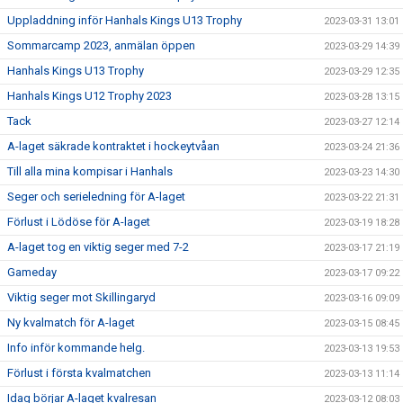
Uppladdning inför Hanhals Kings U13 Trophy
2023-03-31 13:01
Sommarcamp 2023, anmälan öppen
2023-03-29 14:39
Hanhals Kings U13 Trophy
2023-03-29 12:35
Hanhals Kings U12 Trophy 2023
2023-03-28 13:15
Tack
2023-03-27 12:14
A-laget säkrade kontraktet i hockeytvåan
2023-03-24 21:36
Till alla mina kompisar i Hanhals
2023-03-23 14:30
Seger och serieledning för A-laget
2023-03-22 21:31
Förlust i Lödöse för A-laget
2023-03-19 18:28
A-laget tog en viktig seger med 7-2
2023-03-17 21:19
Gameday
2023-03-17 09:22
Viktig seger mot Skillingaryd
2023-03-16 09:09
Ny kvalmatch för A-laget
2023-03-15 08:45
Info inför kommande helg.
2023-03-13 19:53
Förlust i första kvalmatchen
2023-03-13 11:14
Idag börjar A-laget kvalresan
2023-03-12 08:03