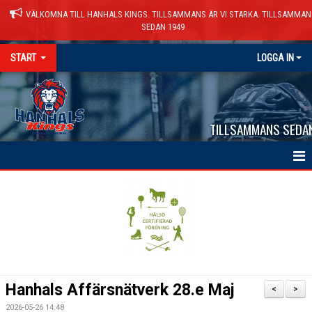
VÄLKOMNA TILL HANHALS KINGS. TILLSAMMANS ÄR VI STARKA. TILLSAMMAN
SEDAN 1949
START
LOGGA IN
TILLSAMMANS SEDA
HEM
NYHETER
VÅRA LAG
KALENDER
Hanhals Affärsnätverk 28.e Maj
<
>
MATCHER
2026-05-26 14:48