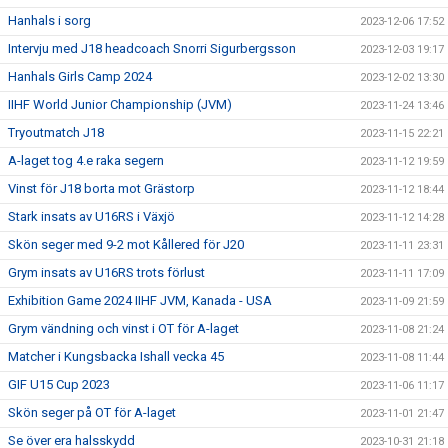
Hanhals i sorg
2023-12-06 17:52
Intervju med J18 headcoach Snorri Sigurbergsson
2023-12-03 19:17
Hanhals Girls Camp 2024
2023-12-02 13:30
IIHF World Junior Championship (JVM)
2023-11-24 13:46
Tryoutmatch J18
2023-11-15 22:21
A-laget tog 4.e raka segern
2023-11-12 19:59
Vinst för J18 borta mot Grästorp
2023-11-12 18:44
Stark insats av U16RS i Växjö
2023-11-12 14:28
Skön seger med 9-2 mot Kållered för J20
2023-11-11 23:31
Grym insats av U16RS trots förlust
2023-11-11 17:09
Exhibition Game 2024 IIHF JVM, Kanada - USA
2023-11-09 21:59
Grym vändning och vinst i OT för A-laget
2023-11-08 21:24
Matcher i Kungsbacka Ishall vecka 45
2023-11-08 11:44
GIF U15 Cup 2023
2023-11-06 11:17
Skön seger på OT för A-laget
2023-11-01 21:47
Se över era halsskydd
2023-10-31 21:18