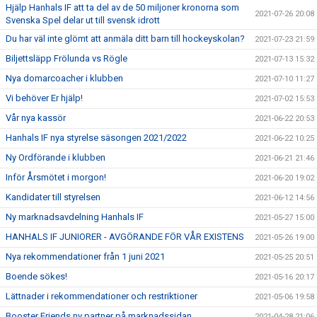
Hjälp Hanhals IF att ta del av de 50 miljoner kronorna som
2021-07-26 20:08
Svenska Spel delar ut till svensk idrott
Du har väl inte glömt att anmäla ditt barn till hockeyskolan?
2021-07-23 21:59
Biljettsläpp Frölunda vs Rögle
2021-07-13 15:32
Nya domarcoacher i klubben
2021-07-10 11:27
Vi behöver Er hjälp!
2021-07-02 15:53
Vår nya kassör
2021-06-22 20:53
Hanhals IF nya styrelse säsongen 2021/2022
2021-06-22 10:25
Ny Ordförande i klubben
2021-06-21 21:46
Inför Årsmötet i morgon!
2021-06-20 19:02
Kandidater till styrelsen
2021-06-12 14:56
Ny marknadsavdelning Hanhals IF
2021-05-27 15:00
HANHALS IF JUNIORER - AVGÖRANDE FÖR VÅR EXISTENS
2021-05-26 19:00
Nya rekommendationer från 1 juni 2021
2021-05-25 20:51
Boende sökes!
2021-05-16 20:17
Lättnader i rekommendationer och restriktioner
2021-05-06 19:58
Booster Friends ny partner på marknadssidan
2021-04-28 21:06