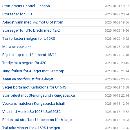
Stort grattis Gabriel Eliasson
2023-10-31 10:07
Storseger för J18
2023-10-29 20:24
A-laget vann med 7-2 mot Olofström
2023-10-29 19:56
Storseger för U16 bredd med 12-2
2023-10-29 19:36
Två förluster i helgen för U16RS
2023-10-29 19:22
Matcher vecka 44
2023-10-28 10:58
Biljettsläpp den 1/11 samt 15/11
2023-10-27 17:48
Tredje raka segern för J20
2023-10-25 23:45
Tung förlust för A-laget mot Grästorp
2023-10-25 21:14
Ännu en storförlust för A-laget
2023-10-22 20:25
Seger borta mot Karlskrona för U16RS
2023-10-21 16:08
Storförlust mot Stenungsund i Kungsbacka
2023-10-18 22:14
Veckans matcher i Kungsbacka Ishall
2023-10-16 12:29
Vila i frid Henke &#10084;&#65039;
2023-10-15 19:32
Förlust på straffar i Ulricehamn för A-laget
2023-10-15 18:23
Två raka vinster för U16RS i helgen
2023-10-15 17:26