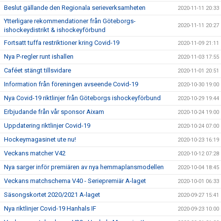
Beslut gällande den Regionala serieverksamheten
2020-11-11 20:33
Ytterligare rekommendationer från Göteborgs-
2020-11-11 20:27
ishockeydistrikt & ishockeyförbund
Fortsatt tuffa restriktioner kring Covid-19
2020-11-09 21:11
Nya P-regler runt ishallen
2020-11-03 17:55
Caféet stängt tillsvidare
2020-11-01 20:51
Information från föreningen avseende Covid-19
2020-10-30 19:00
Nya Covid-19 riktlinjer från Göteborgs ishockeyförbund
2020-10-29 19:44
Erbjudande från vår sponsor Aixam
2020-10-24 19:00
Uppdatering riktlinjer Covid-19
2020-10-24 07:00
Hockeymagasinet ute nu!
2020-10-23 16:19
Veckans matcher V42
2020-10-12 07:28
Nya sarger inför premiären av nya hemmaplansmodellen
2020-10-04 18:45
Veckans matchschema V40 - Seriepremiär A-laget
2020-10-01 06:33
Säsongskortet 2020/2021 A-laget
2020-09-27 15:41
Nya riktlinjer Covid-19 Hanhals IF
2020-09-23 10:00