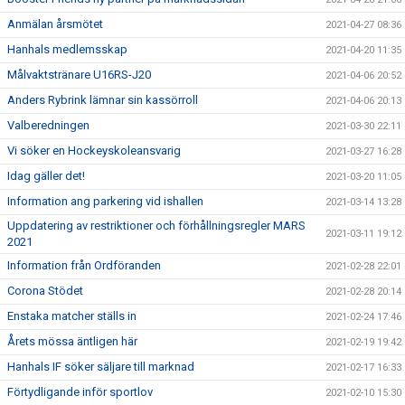
Anmälan årsmötet
2021-04-27 08:36
Hanhals medlemsskap
2021-04-20 11:35
Målvaktstränare U16RS-J20
2021-04-06 20:52
Anders Rybrink lämnar sin kassörroll
2021-04-06 20:13
Valberedningen
2021-03-30 22:11
Vi söker en Hockeyskoleansvarig
2021-03-27 16:28
Idag gäller det!
2021-03-20 11:05
Information ang parkering vid ishallen
2021-03-14 13:28
Uppdatering av restriktioner och förhållningsregler MARS
2021-03-11 19:12
2021
Information från Ordföranden
2021-02-28 22:01
Corona Stödet
2021-02-28 20:14
Enstaka matcher ställs in
2021-02-24 17:46
Årets mössa äntligen här
2021-02-19 19:42
Hanhals IF söker säljare till marknad
2021-02-17 16:33
Förtydligande inför sportlov
2021-02-10 15:30