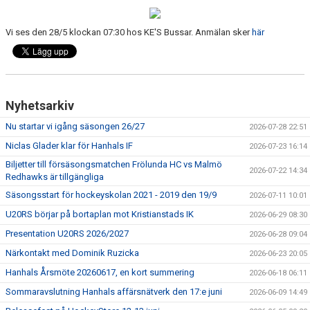
CAMPER
Vi ses den 28/5 klockan 07:30 hos KE'S Bussar. Anmälan sker
här
CUPER
CAFÉET
Nyhetsarkiv
PARTNERS
Nu startar vi igång säsongen 26/27
2026-07-28 22:51
PARTNERBROSCHYR
Niclas Glader klar för Hanhals IF
2026-07-23 16:14
Biljetter till försäsongsmatchen Frölunda HC vs Malmö
KLUBB 1949
2026-07-22 14:34
Redhawks är tillgängliga
Säsongsstart för hockeyskolan 2021 - 2019 den 19/9
2026-07-11 10:01
TREKRONAN
U20RS börjar på bortaplan mot Kristianstads IK
2026-06-29 08:30
KLUBBEN
Presentation U20RS 2026/2027
2026-06-28 09:04
Närkontakt med Dominik Ruzicka
2026-06-23 20:05
BILJETTER
Hanhals Årsmöte 20260617, en kort summering
2026-06-18 06:11
Sommaravslutning Hanhals affärsnätverk den 17:e juni
2026-06-09 14:49