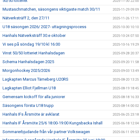
50/50 lotteriet
2025-11-30 22:00
Mustaschmatchen, säsongens viktigaste match 30/11
2025-11-29 09:09
Nätverksträff 2, den 27/11
2025-11-26 17:11
U18 säsongen 2026/ 2027- uttagningsprocess
2025-10-30 10:10
Hanhals Nätverksträff 30.e oktober
2025-10-24 07:50
Vi ses på söndag 19/10 kl 16:00
2025-10-16 19:29
Vinst 50/50 lotteriet Hanhalsdagen
2025-09-28 20:37
Schema Hanhalsdagen 2025
2025-09-20 11:58
Morgonhockey 2025/2026
2025-09-03 13:49
Lagkapten Marcus Tärneberg U20RS
2025-08-20 13:25
Lagkapten Elliot Fjellman U18
2025-08-19 18:45
Gemensam kickoff för alla juniorer
2025-08-18 16:33
Säsongens första U18 trupp
2025-08-14 00:02
Hanhals IFs Årsmöte är avklarat
2025-06-25 23:18
Hanhals IF Årsmöte 25/6 18:00-19:00 Kungsbacka Ishall
2025-06-18 12:04
Sommarerbjudande från vår partner Volkswagen
2025-06-11 09:53