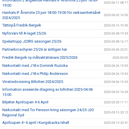
Information 2 angående Hanhals IF Årsmöte 25 juni 18:00-
2025-06-11 08:17
19:00
Hanhals IF Årsmöte 25 juni 18:00-19:00 för verksamhetsåret
2025-06-02 14:50
2024/2025
Tättinpå Fredrik Bergvik
2025-05-15 10:35
Nyförvärv till A-laget 25/26
2025-05-08 19:33
Spelartrupp J20RS säsongen 25/26
2025-05-08 16:17
Partnerbroschyren 25/26 är äntligen här
2025-05-06 23:01
Fredrik Bergvik ny målvaktstränare 2025/2026
2025-05-05
Närkontakt med J18:s Dominik Ruzicka
2025-04-26 19:59
Närkontakt med J18:s Philip Andersson
2025-04-26 19:53
Vinstredovisning Billotteri 2024/2025
2025-04-06 15:53
Information avseende dragning av billotteri 2025-04-06
2025-04-02 10:24
15:00
Biljetter Aprilcupen 4-6 April
2025-03-20 11:11
Närkontakt med Tor Persson kring säsongen 24/25 J20
2025-03-15 20:12
Regional Syd
Aprilcupen 4–6 april i Kungsbacka Ishall
2025-03-13 20:31