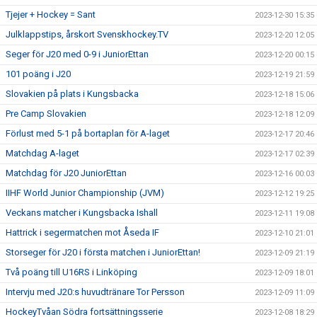
Tjejer + Hockey = Sant
2023-12-30 15:35
Julklappstips, årskort Svenskhockey.TV
2023-12-20 12:05
Seger för J20 med 0-9 i JuniorEttan
2023-12-20 00:15
101 poäng i J20
2023-12-19 21:59
Slovakien på plats i Kungsbacka
2023-12-18 15:06
Pre Camp Slovakien
2023-12-18 12:09
Förlust med 5-1 på bortaplan för A-laget
2023-12-17 20:46
Matchdag A-laget
2023-12-17 02:39
Matchdag för J20 JuniorEttan
2023-12-16 00:03
IIHF World Junior Championship (JVM)
2023-12-12 19:25
Veckans matcher i Kungsbacka Ishall
2023-12-11 19:08
Hattrick i segermatchen mot Åseda IF
2023-12-10 21:01
Storseger för J20 i första matchen i JuniorEttan!
2023-12-09 21:19
Två poäng till U16RS i Linköping
2023-12-09 18:01
Intervju med J20:s huvudtränare Tor Persson
2023-12-09 11:09
HockeyTvåan Södra fortsättningsserie
2023-12-08 18:29