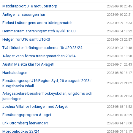
Matchrapport J18 mot Jonstorp
2023-09-10 20:45
Äntligen är säsongen här
2023-09-10 20:21
Förlust i säsongens andra träningsmatch
2023-09-09 18:33
Hemmapremiär/träningsmatch 9/9 kl 16.00
2023-09-04 18:22
Helgen för U16 samt U16RS
2023-09-03 22:57
Två förluster i träningsmatcherna för J20 23/24
2023-09-03 19:48
A-laget vann första träningsmatchen 23/24
2023-09-03 18:28
Austin Maietta klar för A-laget!
2023-09-01 22:43
Hanhalsdagen
2023-08-30 16:17
Försäsongscup U16 Region Syd, 26.e augusti 2023 i
2023-08-22 21:02
Kungsbacka Ishall
A-lagsspelare besöker hockeyskolan, ungdoms och
2023-08-20 21:53
juniorlagen
Joshua Villaflor förlänger med A-laget
2023-08-18 16:52
Försäsongsprogram A-laget
2023-08-15 00:29
Erik Strömberg återvänder!
2023-08-14 18:00
Morgonhockey 23/24
2023-08-09 16:17