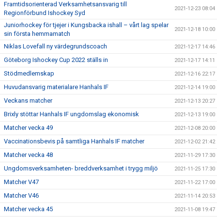
Framtidsorienterad Verksamhetsansvarig till
2021-12-23 08:04
Regionförbund Ishockey Syd
Juniorhockey för tjejer i Kungsbacka ishall – vårt lag spelar
2021-12-18 10:00
sin första hemmamatch
Niklas Lovefall ny värdegrundscoach
2021-12-17 14:46
Göteborg Ishockey Cup 2022 ställs in
2021-12-17 14:11
Stödmedlemskap
2021-12-16 22:17
Huvudansvarig materialare Hanhals IF
2021-12-14 19:00
Veckans matcher
2021-12-13 20:27
Brixly stöttar Hanhals IF ungdomslag ekonomisk
2021-12-13 19:00
Matcher vecka 49
2021-12-08 20:00
Vaccinationsbevis på samtliga Hanhals IF matcher
2021-12-02 21:42
Matcher vecka 48
2021-11-29 17:30
Ungdomsverksamheten- breddverksamhet i trygg miljö
2021-11-25 17:30
Matcher V47
2021-11-22 17:00
Matcher V46
2021-11-14 20:53
Matcher vecka 45
2021-11-08 19:47