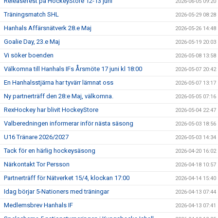
Releasefest på HockeyStore 12-13 juni
2026-06-05 09:20
Träningsmatch SHL
2026-05-29 08:28
Hanhals Affärsnätverk 28.e Maj
2026-05-26 14:48
Goalie Day, 23.e Maj
2026-05-19 20:03
Vi söker boenden
2026-05-08 13:58
Välkomna till Hanhals IFs Årsmöte 17 juni kl 18:00
2026-05-07 20:42
En Hanhalsstjärna har tyvärr lämnat oss
2026-05-07 13:17
Ny partnerträff den 28:e Maj, välkomna.
2026-05-05 07:16
RexHockey har blivit HockeyStore
2026-05-04 22:47
Valberedningen informerar inför nästa säsong
2026-05-03 18:56
U16 Tränare 2026/2027
2026-05-03 14:34
Tack för en härlig hockeysäsong
2026-04-20 16:02
Närkontakt Tor Persson
2026-04-18 10:57
Partnerträff för Nätverket 15/4, klockan 17:00
2026-04-14 15:40
Idag börjar 5-Nationers med träningar
2026-04-13 07:44
Medlemsbrev Hanhals IF
2026-04-13 07:41