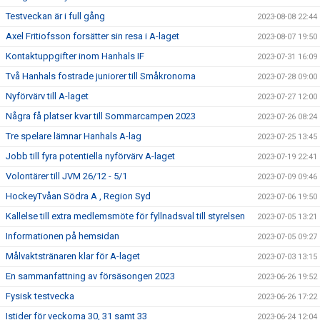
Testveckan är i full gång
2023-08-08 22:44
Axel Fritiofsson forsätter sin resa i A-laget
2023-08-07 19:50
Kontaktuppgifter inom Hanhals IF
2023-07-31 16:09
Två Hanhals fostrade juniorer till Småkronorna
2023-07-28 09:00
Nyförvärv till A-laget
2023-07-27 12:00
Några få platser kvar till Sommarcampen 2023
2023-07-26 08:24
Tre spelare lämnar Hanhals A-lag
2023-07-25 13:45
Jobb till fyra potentiella nyförvärv A-laget
2023-07-19 22:41
Volontärer till JVM 26/12 - 5/1
2023-07-09 09:46
HockeyTvåan Södra A , Region Syd
2023-07-06 19:50
Kallelse till extra medlemsmöte för fyllnadsval till styrelsen
2023-07-05 13:21
Informationen på hemsidan
2023-07-05 09:27
Målvaktstränaren klar för A-laget
2023-07-03 13:15
En sammanfattning av försäsongen 2023
2023-06-26 19:52
Fysisk testvecka
2023-06-26 17:22
Istider för veckorna 30, 31 samt 33
2023-06-24 12:04