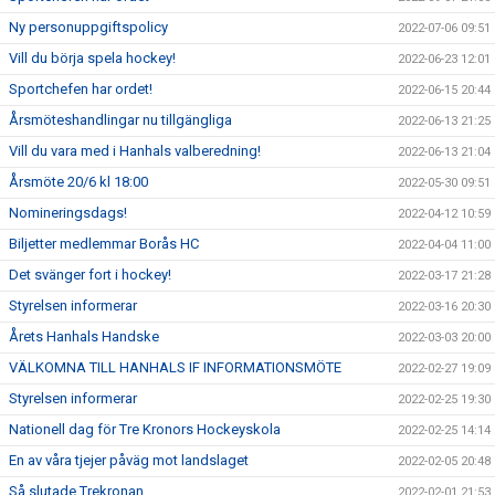
Ny personuppgiftspolicy
2022-07-06 09:51
Vill du börja spela hockey!
2022-06-23 12:01
Sportchefen har ordet!
2022-06-15 20:44
Årsmöteshandlingar nu tillgängliga
2022-06-13 21:25
Vill du vara med i Hanhals valberedning!
2022-06-13 21:04
Årsmöte 20/6 kl 18:00
2022-05-30 09:51
Nomineringsdags!
2022-04-12 10:59
Biljetter medlemmar Borås HC
2022-04-04 11:00
Det svänger fort i hockey!
2022-03-17 21:28
Styrelsen informerar
2022-03-16 20:30
Årets Hanhals Handske
2022-03-03 20:00
VÄLKOMNA TILL HANHALS IF INFORMATIONSMÖTE
2022-02-27 19:09
Styrelsen informerar
2022-02-25 19:30
Nationell dag för Tre Kronors Hockeyskola
2022-02-25 14:14
En av våra tjejer påväg mot landslaget
2022-02-05 20:48
Så slutade Trekronan
2022-02-01 21:53