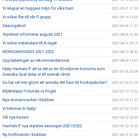
Vi skapar en tryggare miljö för våra barn
2021-09-21 17:00
Vi söker fler till vår IT-grupp
2021-09-14 13:55
Säsongskort
2021-09-04 11:27
Styrelsen informerar augusti 2021
2021-08-25 21:44
Vi söker materialare till A-laget
2021-08-16 20:19
MORGONHOCKEY 2021-2022
2021-08-12 08:32
Uppdateringen av rekommendationer
2021-08-02 13:07
Hjälp Hanhals IF att ta del av de 50 miljoner kronorna som
2021-07-26 20:08
Svenska Spel delar ut till svensk idrott
Du har väl inte glömt att anmäla ditt barn till hockeyskolan?
2021-07-23 21:59
Biljettsläpp Frölunda vs Rögle
2021-07-13 15:32
Nya domarcoacher i klubben
2021-07-10 11:27
Vi behöver Er hjälp!
2021-07-02 15:53
Vår nya kassör
2021-06-22 20:53
Hanhals IF nya styrelse säsongen 2021/2022
2021-06-22 10:25
Ny Ordförande i klubben
2021-06-21 21:46