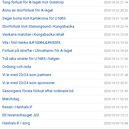
Tung förlust för A-laget mot Grästorp
2023-10-25 21:14
Ännu en storförlust för A-laget
2023-10-22 20:25
Seger borta mot Karlskrona för U16RS
2023-10-21 16:08
Storförlust mot Stenungsund i Kungsbacka
2023-10-18 22:14
Veckans matcher i Kungsbacka Ishall
2023-10-16 12:29
Vila i frid Henke &#10084;&#65039;
2023-10-15 19:32
Förlust på straffar i Ulricehamn för A-laget
2023-10-15 18:23
Två raka vinster för U16RS i helgen
2023-10-15 17:26
Ordning och reda
2023-10-15 15:11
Vi är med 23/24 som partners
2023-10-12 21:28
Vi är med 23/24 som sponsorer
2023-10-12 20:51
Säsongens första förlust efter ordinarie tid
2023-10-11 21:49
Matchdag
2023-10-11 05:53
Resan i Hanhals IF
2023-10-10 16:41
Ett revanschsuget J20
2023-10-10 13:12
Hanhals IF i sorg
2023-10-09 15:48