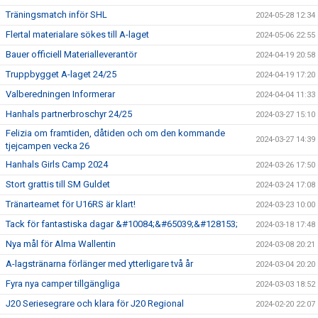
Träningsmatch inför SHL
2024-05-28 12:34
Flertal materialare sökes till A-laget
2024-05-06 22:55
Bauer officiell Materialleverantör
2024-04-19 20:58
Truppbygget A-laget 24/25
2024-04-19 17:20
Valberedningen Informerar
2024-04-04 11:33
Hanhals partnerbroschyr 24/25
2024-03-27 15:10
Felizia om framtiden, dåtiden och om den kommande
2024-03-27 14:39
tjejcampen vecka 26
Hanhals Girls Camp 2024
2024-03-26 17:50
Stort grattis till SM Guldet
2024-03-24 17:08
Tränarteamet för U16RS är klart!
2024-03-23 10:00
Tack för fantastiska dagar &#10084;&#65039;&#128153;
2024-03-18 17:48
Nya mål för Alma Wallentin
2024-03-08 20:21
A-lagstränarna förlänger med ytterligare två år
2024-03-04 20:20
Fyra nya camper tillgängliga
2024-03-03 18:52
J20 Seriesegrare och klara för J20 Regional
2024-02-20 22:07