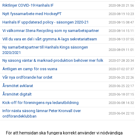
Riktlinjer COVID-19 Hanhals IF
2020-08-20 21:56
Nytt fyssamarbete med HockeyPT
2020-08-19 10:23
Hanhals IF uppdaterad policy - säsongen 2020-21
2020-08-15 08:47
Vi välkomnar Stena Recycling som ny samarbetspartner
2020-08-14 15:11
Vill du vara en del i vårt grymma A-lags sekretariatteam
2020-08-13 07:55
Ny samarbetspartner till Hanhals Kings säsongen
2020-08-09 11:01
2020/2021
Ny säsong väntar & marknad-produktion behöver mer folk
2020-07-28 20:34
Äntligen en camp för oss vuxna
2020-07-02 07:37
Vår nya ordförande har ordet
2020-06-25 22:26
Årsmötet avklarat
2020-06-25 22:17
Årsmötet digitalt
2020-06-18 07:15
Kick-off för föreningens nya ledarutbildning
2020-06-08 14:32
Inför nästa säsong lämnar Peter Kronvall över
2020-06-04 22:10
ordförandeklubban
Warrior klubbprofil 2020/2021
2020-06-04 21:42
Hanhals Kings sluter avtal med Warrior Hockey
För att hemsidan ska fungera korrekt använder vi nödvändiga
2020-06-01 18:19