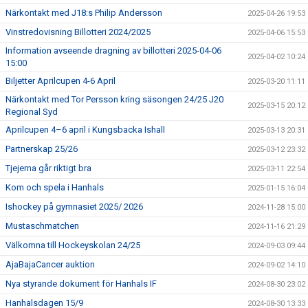
Närkontakt med J18:s Philip Andersson
2025-04-26 19:53
Vinstredovisning Billotteri 2024/2025
2025-04-06 15:53
Information avseende dragning av billotteri 2025-04-06
2025-04-02 10:24
15:00
Biljetter Aprilcupen 4-6 April
2025-03-20 11:11
Närkontakt med Tor Persson kring säsongen 24/25 J20
2025-03-15 20:12
Regional Syd
Aprilcupen 4–6 april i Kungsbacka Ishall
2025-03-13 20:31
Partnerskap 25/26
2025-03-12 23:32
Tjejerna går riktigt bra
2025-03-11 22:54
Kom och spela i Hanhals
2025-01-15 16:04
Ishockey på gymnasiet 2025/ 2026
2024-11-28 15:00
Mustaschmatchen
2024-11-16 21:29
Välkomna till Hockeyskolan 24/25
2024-09-03 09:44
AjaBajaCancer auktion
2024-09-02 14:10
Nya styrande dokument för Hanhals IF
2024-08-30 23:02
Hanhalsdagen 15/9
2024-08-30 13:33