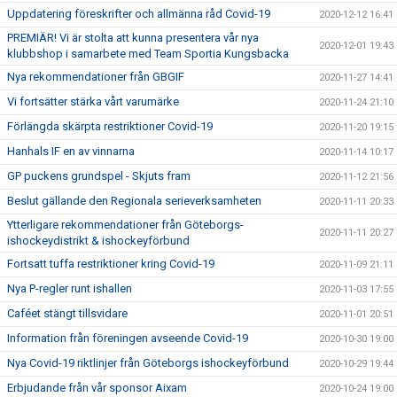
Uppdatering föreskrifter och allmänna råd Covid-19
2020-12-12 16:41
PREMIÄR! Vi är stolta att kunna presentera vår nya
2020-12-01 19:43
klubbshop i samarbete med Team Sportia Kungsbacka
Nya rekommendationer från GBGIF
2020-11-27 14:41
Vi fortsätter stärka vårt varumärke
2020-11-24 21:10
Förlängda skärpta restriktioner Covid-19
2020-11-20 19:15
Hanhals IF en av vinnarna
2020-11-14 10:17
GP puckens grundspel - Skjuts fram
2020-11-12 21:56
Beslut gällande den Regionala serieverksamheten
2020-11-11 20:33
Ytterligare rekommendationer från Göteborgs-
2020-11-11 20:27
ishockeydistrikt & ishockeyförbund
Fortsatt tuffa restriktioner kring Covid-19
2020-11-09 21:11
Nya P-regler runt ishallen
2020-11-03 17:55
Caféet stängt tillsvidare
2020-11-01 20:51
Information från föreningen avseende Covid-19
2020-10-30 19:00
Nya Covid-19 riktlinjer från Göteborgs ishockeyförbund
2020-10-29 19:44
Erbjudande från vår sponsor Aixam
2020-10-24 19:00