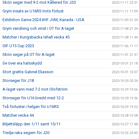
Skön seger med 9-2 mot Kållered för J20
2023-11-11 23:31
Grym insats av U16RS trots förlust
2023-11-11 17:09
Exhibition Game 2024 IIHF JVM, Kanada - USA
2023-11-09 21:59
Grym vändning och vinst i OT för A-laget
2023-11-08 21:24
Matcher i Kungsbacka Ishall vecka 45
2023-11-08 11:44
GIF U15 Cup 2023
2023-11-06 11:17
Skön seger på OT för A-laget
2023-11-01 21:47
Se över era halsskydd
2023-10-31 21:18
Stort grattis Gabriel Eliasson
2023-10-31 10:07
Storseger för J18
2023-10-29 20:24
A-laget vann med 7-2 mot Olofström
2023-10-29 19:56
Storseger för U16 bredd med 12-2
2023-10-29 19:36
Två förluster i helgen för U16RS
2023-10-29 19:22
Matcher vecka 44
2023-10-28 10:58
Biljettsläpp den 1/11 samt 15/11
2023-10-27 17:48
Tredje raka segern för J20
2023-10-25 23:45