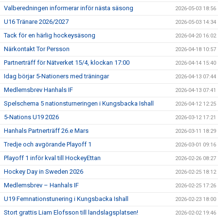
Valberedningen informerar inför nästa säsong
2026-05-03 18:56
U16 Tränare 2026/2027
2026-05-03 14:34
Tack för en härlig hockeysäsong
2026-04-20 16:02
Närkontakt Tor Persson
2026-04-18 10:57
Partnerträff för Nätverket 15/4, klockan 17:00
2026-04-14 15:40
Idag börjar 5-Nationers med träningar
2026-04-13 07:44
Medlemsbrev Hanhals IF
2026-04-13 07:41
Spelschema 5 nationsturneringen i Kungsbacka Ishall
2026-04-12 12:25
5-Nations U19 2026
2026-03-12 17:21
Hanhals Partnerträff 26.e Mars
2026-03-11 18:29
Tredje och avgörande Playoff 1
2026-03-01 09:16
Playoff 1 inför kval till HockeyEttan
2026-02-26 08:27
Hockey Day in Sweden 2026
2026-02-25 18:12
Medlemsbrev – Hanhals IF
2026-02-25 17:26
U19 Femnationstunering i Kungsbacka Ishall
2026-02-23 18:00
Stort grattis Liam Elofsson till landslagsplatsen!
2026-02-02 19:46