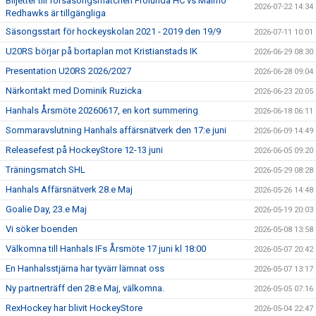
Biljetter till försäsongsmatchen Frölunda HC vs Malmö
2026-07-22 14:34
Redhawks är tillgängliga
Säsongsstart för hockeyskolan 2021 - 2019 den 19/9
2026-07-11 10:01
U20RS börjar på bortaplan mot Kristianstads IK
2026-06-29 08:30
Presentation U20RS 2026/2027
2026-06-28 09:04
Närkontakt med Dominik Ruzicka
2026-06-23 20:05
Hanhals Årsmöte 20260617, en kort summering
2026-06-18 06:11
Sommaravslutning Hanhals affärsnätverk den 17:e juni
2026-06-09 14:49
Releasefest på HockeyStore 12-13 juni
2026-06-05 09:20
Träningsmatch SHL
2026-05-29 08:28
Hanhals Affärsnätverk 28.e Maj
2026-05-26 14:48
Goalie Day, 23.e Maj
2026-05-19 20:03
Vi söker boenden
2026-05-08 13:58
Välkomna till Hanhals IFs Årsmöte 17 juni kl 18:00
2026-05-07 20:42
En Hanhalsstjärna har tyvärr lämnat oss
2026-05-07 13:17
Ny partnerträff den 28:e Maj, välkomna.
2026-05-05 07:16
RexHockey har blivit HockeyStore
2026-05-04 22:47