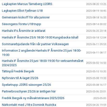
Lagkapten Marcus Tärneberg U20RS
2025-08-20 13:25
Lagkapten Elliot Fjellman U18
2025-08-19 18:45
Gemensam kickoff för alla juniorer
2025-08-18 16:33
Säsongens första U18 trupp
2025-08-14 00:02
Hanhals IFs Årsmöte är avklarat
2025-06-25 23:18
Hanhals IF Årsmöte 25/6 18:00-19:00 Kungsbacka Ishall
2025-06-18 12:04
Sommarerbjudande från vår partner Volkswagen
2025-06-11 09:53
Information 2 angående Hanhals IF Årsmöte 25 juni 18:00-
2025-06-11 08:17
19:00
Hanhals IF Årsmöte 25 juni 18:00-19:00 för verksamhetsåret
2025-06-02 14:50
2024/2025
Tättinpå Fredrik Bergvik
2025-05-15 10:35
Nyförvärv till A-laget 25/26
2025-05-08 19:33
Spelartrupp J20RS säsongen 25/26
2025-05-08 16:17
Partnerbroschyren 25/26 är äntligen här
2025-05-06 23:01
Fredrik Bergvik ny målvaktstränare 2025/2026
2025-05-05
Närkontakt med J18:s Dominik Ruzicka
2025-04-26 19:59