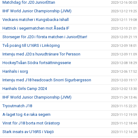
Matchdag för J20 JuniorEttan
2023-12-16 00:03
IIHF World Junior Championship (JVM)
2023-12-12 19:25
Veckans matcher i Kungsbacka Ishall
2023-12-11 19:08
Hattrick i segermatchen mot Åseda IF
2023-12-10 21:01
Storseger för J20 i första matchen i JuniorEttan!
2023-12-09 21:19
Två poäng till U16RS i Linköping
2023-12-09 18:01
Intervju med J20:s huvudtränare Tor Persson
2023-12-09 11:09
HockeyTvåan Södra fortsättningsserie
2023-12-08 18:29
Hanhals i sorg
2023-12-06 17:52
Intervju med J18 headcoach Snorri Sigurbergsson
2023-12-03 19:17
Hanhals Girls Camp 2024
2023-12-02 13:30
IIHF World Junior Championship (JVM)
2023-11-24 13:46
Tryoutmatch J18
2023-11-15 22:21
A-laget tog 4.e raka segern
2023-11-12 19:59
Vinst för J18 borta mot Grästorp
2023-11-12 18:44
Stark insats av U16RS i Växjö
2023-11-12 14:28