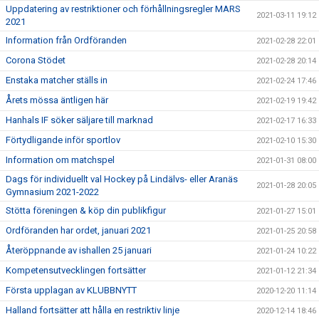
Uppdatering av restriktioner och förhållningsregler MARS
2021-03-11 19:12
2021
Information från Ordföranden
2021-02-28 22:01
Corona Stödet
2021-02-28 20:14
Enstaka matcher ställs in
2021-02-24 17:46
Årets mössa äntligen här
2021-02-19 19:42
Hanhals IF söker säljare till marknad
2021-02-17 16:33
Förtydligande inför sportlov
2021-02-10 15:30
Information om matchspel
2021-01-31 08:00
Dags för individuellt val Hockey på Lindälvs- eller Aranäs
2021-01-28 20:05
Gymnasium 2021-2022
Stötta föreningen & köp din publikfigur
2021-01-27 15:01
Ordföranden har ordet, januari 2021
2021-01-25 20:58
Återöppnande av ishallen 25 januari
2021-01-24 10:22
Kompetensutvecklingen fortsätter
2021-01-12 21:34
Första upplagan av KLUBBNYTT
2020-12-20 11:14
Halland fortsätter att hålla en restriktiv linje
2020-12-14 18:46