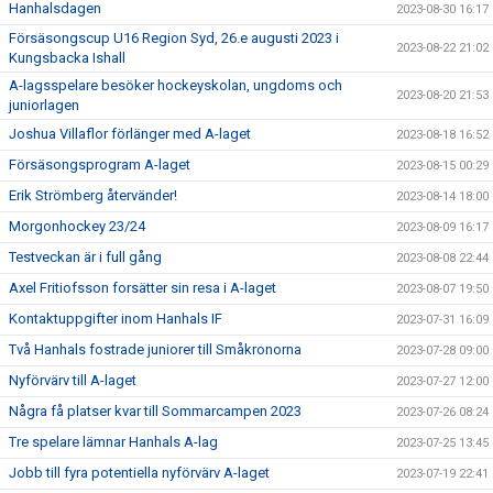
Hanhalsdagen
2023-08-30 16:17
Försäsongscup U16 Region Syd, 26.e augusti 2023 i
2023-08-22 21:02
Kungsbacka Ishall
A-lagsspelare besöker hockeyskolan, ungdoms och
2023-08-20 21:53
juniorlagen
Joshua Villaflor förlänger med A-laget
2023-08-18 16:52
Försäsongsprogram A-laget
2023-08-15 00:29
Erik Strömberg återvänder!
2023-08-14 18:00
Morgonhockey 23/24
2023-08-09 16:17
Testveckan är i full gång
2023-08-08 22:44
Axel Fritiofsson forsätter sin resa i A-laget
2023-08-07 19:50
Kontaktuppgifter inom Hanhals IF
2023-07-31 16:09
Två Hanhals fostrade juniorer till Småkronorna
2023-07-28 09:00
Nyförvärv till A-laget
2023-07-27 12:00
Några få platser kvar till Sommarcampen 2023
2023-07-26 08:24
Tre spelare lämnar Hanhals A-lag
2023-07-25 13:45
Jobb till fyra potentiella nyförvärv A-laget
2023-07-19 22:41