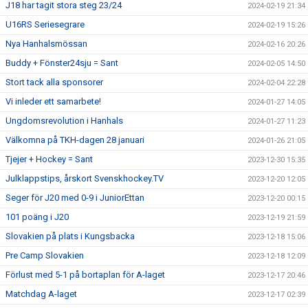
J18 har tagit stora steg 23/24
2024-02-19 21:34
U16RS Seriesegrare
2024-02-19 15:26
Nya Hanhalsmössan
2024-02-16 20:26
Buddy + Fönster24sju = Sant
2024-02-05 14:50
Stort tack alla sponsorer
2024-02-04 22:28
Vi inleder ett samarbete!
2024-01-27 14:05
Ungdomsrevolution i Hanhals
2024-01-27 11:23
Välkomna på TKH-dagen 28 januari
2024-01-26 21:05
Tjejer + Hockey = Sant
2023-12-30 15:35
Julklappstips, årskort Svenskhockey.TV
2023-12-20 12:05
Seger för J20 med 0-9 i JuniorEttan
2023-12-20 00:15
101 poäng i J20
2023-12-19 21:59
Slovakien på plats i Kungsbacka
2023-12-18 15:06
Pre Camp Slovakien
2023-12-18 12:09
Förlust med 5-1 på bortaplan för A-laget
2023-12-17 20:46
Matchdag A-laget
2023-12-17 02:39