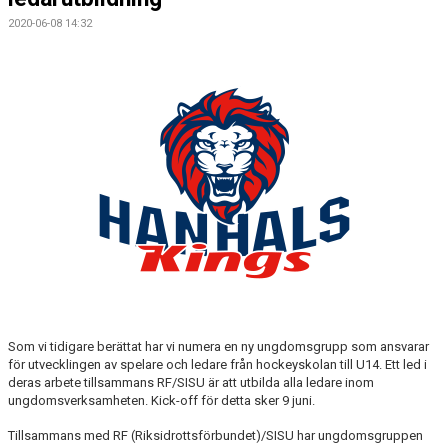
2020-06-08 14:32
CAMPER
CUPER
CAFÉET
PARTNERS
PARTNERBROSCHYR
KLUBB 1949
TREKRONAN
KLUBBEN
Som vi tidigare berättat har vi numera en ny ungdomsgrupp som ansvarar
för utvecklingen av spelare och ledare från hockeyskolan till U14. Ett led i
BILJETTER
deras arbete tillsammans RF/SISU är att utbilda alla ledare inom
ungdomsverksamheten. Kick-off för detta sker 9 juni.
Tillsammans med RF (Riksidrottsförbundet)/SISU har ungdomsgruppen