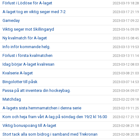
Förlust i Lödöse för A-laget
2023-03-19 18:28
A-laget tog en viktig seger med 7-2
2023-03-17 21:19
Gameday
2023-03-17 09:22
Viktig seger mot Skillingaryd
2023-03-16 09:09
Ny kvalmatch för A-laget
2023-03-15 08:45
Info inför kommande helg.
2023-03-13 19:53
Förlust i första kvalmatchen
2023-03-13 11:14
Idag börjar A-laget kvalresan
2023-03-12 08:03
Kvalserie A-laget
2023-03-08 21:03
Bingolotter till påsk
2023-03-07 14:53
Passa på att inventera din hockeybag.
2023-03-04 09:07
Matchdag
2023-02-22 09:18
A-lagets sista hemmamatchen i denna serie
2023-02-19 11:25
Kom och heja fram vårt A-lag på söndag den 19/2 kl 16.00
2023-02-17 21:13
Viktig bonuspoäng till A-laget
2023-02-08 21:18
Stort tack alla som bidrog i samband med Trekronan
2023-02-08 20:30