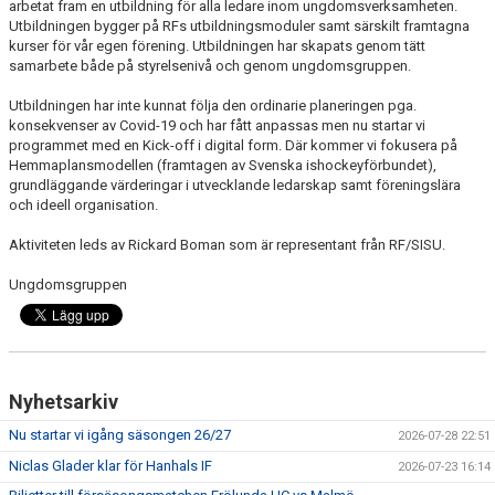
arbetat fram en utbildning för alla ledare inom ungdomsverksamheten.
Utbildningen bygger på RFs utbildningsmoduler samt särskilt framtagna
kurser för vår egen förening. Utbildningen har skapats genom tätt
samarbete både på styrelsenivå och genom ungdomsgruppen.
Utbildningen har inte kunnat följa den ordinarie planeringen pga.
konsekvenser av Covid-19 och har fått anpassas men nu startar vi
programmet med en Kick-off i digital form. Där kommer vi fokusera på
Hemmaplansmodellen (framtagen av Svenska ishockeyförbundet),
grundläggande värderingar i utvecklande ledarskap samt föreningslära
och ideell organisation.
Aktiviteten leds av Rickard Boman som är representant från RF/SISU.
Ungdomsgruppen
Nyhetsarkiv
Nu startar vi igång säsongen 26/27
2026-07-28 22:51
Niclas Glader klar för Hanhals IF
2026-07-23 16:14