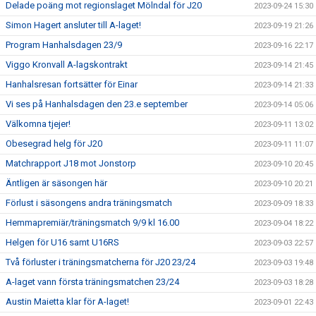
Delade poäng mot regionslaget Mölndal för J20
2023-09-24 15:30
Simon Hagert ansluter till A-laget!
2023-09-19 21:26
Program Hanhalsdagen 23/9
2023-09-16 22:17
Viggo Kronvall A-lagskontrakt
2023-09-14 21:45
Hanhalsresan fortsätter för Einar
2023-09-14 21:33
Vi ses på Hanhalsdagen den 23.e september
2023-09-14 05:06
Välkomna tjejer!
2023-09-11 13:02
Obesegrad helg för J20
2023-09-11 11:07
Matchrapport J18 mot Jonstorp
2023-09-10 20:45
Äntligen är säsongen här
2023-09-10 20:21
Förlust i säsongens andra träningsmatch
2023-09-09 18:33
Hemmapremiär/träningsmatch 9/9 kl 16.00
2023-09-04 18:22
Helgen för U16 samt U16RS
2023-09-03 22:57
Två förluster i träningsmatcherna för J20 23/24
2023-09-03 19:48
A-laget vann första träningsmatchen 23/24
2023-09-03 18:28
Austin Maietta klar för A-laget!
2023-09-01 22:43