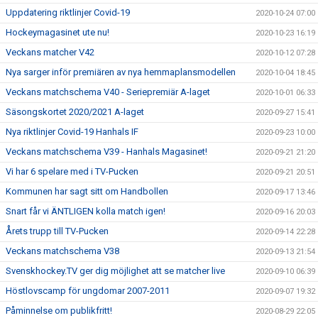
Uppdatering riktlinjer Covid-19
2020-10-24 07:00
Hockeymagasinet ute nu!
2020-10-23 16:19
Veckans matcher V42
2020-10-12 07:28
Nya sarger inför premiären av nya hemmaplansmodellen
2020-10-04 18:45
Veckans matchschema V40 - Seriepremiär A-laget
2020-10-01 06:33
Säsongskortet 2020/2021 A-laget
2020-09-27 15:41
Nya riktlinjer Covid-19 Hanhals IF
2020-09-23 10:00
Veckans matchschema V39 - Hanhals Magasinet!
2020-09-21 21:20
Vi har 6 spelare med i TV-Pucken
2020-09-21 20:51
Kommunen har sagt sitt om Handbollen
2020-09-17 13:46
Snart får vi ÄNTLIGEN kolla match igen!
2020-09-16 20:03
Årets trupp till TV-Pucken
2020-09-14 22:28
Veckans matchschema V38
2020-09-13 21:54
Svenskhockey.TV ger dig möjlighet att se matcher live
2020-09-10 06:39
Höstlovscamp för ungdomar 2007-2011
2020-09-07 19:32
Påminnelse om publikfritt!
2020-08-29 22:05