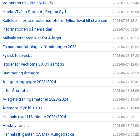
Volontärer till JVM 26/12 - 5/1
2023-07-09 09:46
HockeyTvåan Södra A , Region Syd
2023-07-06 19:50
Kallelse till extra medlemsmöte för fyllnadsval till styrelsen
2023-07-05 13:21
Informationen på hemsidan
2023-07-05 09:27
Målvaktstränaren klar för A-laget
2023-07-03 13:15
En sammanfattning av försäsongen 2023
2023-06-26 19:52
Fysisk testvecka
2023-06-26 17:22
Istider för veckorna 30, 31 samt 33
2023-06-24 12:04
Summering årsmöte
2023-06-22 21:52
A-lagets lagbygge 2023/2024
2023-06-17 19:47
Inför Årsmötet
2023-06-16 18:08
A-lagets träningsmatcher 2023/2024
2023-06-15 19:53
Årsmöte 20/6 kl 18:00
2023-05-30 19:00
Hanhals nya U16 tränare 2023/2024
2023-05-29 20:11
Hockey för alla
2023-05-15 22:03
Hanhals IF gästar ICA Maxi Kungsbacka
2023-05-12 07:22