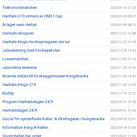
Trekronorsmatchen
2023-01-10 21:20
Hanhals U13 vinnare av OM21 Cup
2023-01-09 08:57
A-laget vann derbyt
2023-01-09 08:13
Hanhals-shoppen
2022-12-27 12:48
Hanhals Kings Hockeymagasin ute nu!
2022-12-23 15:39
Julavslutning med hockeyskolan
2022-12-18 15:45
Lussematchen
2022-12-09 15:16
Juniorerna levererar
2022-11-30 14:55
Boende sökes till hockeygymnasiet Kungsbacka
2022-11-20 19:45
Hanhals Kings U14
2022-11-20 12:59
Buddy
2022-11-16 12:57
Program Hanhalsdagen 24/9
2022-09-21 07:30
Hanhalsdagen 24/9
2022-09-21 07:24
Succé för nyinstiftade Kultur- & Idrottsgalan i Kungsbacka
2022-09-20 22:01
Information kring A-hallen.
2022-09-18 10:36
Sportchefen har ordet
2022-09-07 21:05