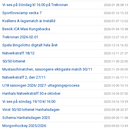
Vi ses på Söndag kl 16:00 på Trekronan
2026-01-28 08:13
Sportlovscamp vecka 7
2026-01-16 15:23
Kvällens A-lagsmatch är Inställd
2026-01-07 12:02
Besök ICA Maxi Kungsbacka
2026-01-04 10:38
Trekronan 2026-02-01
2025-12-27 10:21
Spela Bingolotto digitalt hela året
2025-12-16 16:32
Nätverksträff 18/12
2025-12-11 21:37
50/50 lotteriet
2025-11-30 22:00
Mustaschmatchen, säsongens viktigaste match 30/11
2025-11-29 09:09
Nätverksträff 2, den 27/11
2025-11-26 17:11
U18 säsongen 2026/ 2027- uttagningsprocess
2025-10-30 10:10
Hanhals Nätverksträff 30.e oktober
2025-10-24 07:50
Vi ses på söndag 19/10 kl 16:00
2025-10-16 19:29
Vinst 50/50 lotteriet Hanhalsdagen
2025-09-28 20:37
Schema Hanhalsdagen 2025
2025-09-20 11:58
Morgonhockey 2025/2026
2025-09-03 13:49