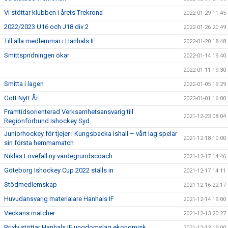
Vi stöttar klubben i årets Trekrona
2022-01-29 11:45
2022/2023 U16 och J18 div 2
2022-01-26 20:49
Till alla medlemmar i Hanhals IF
2022-01-20 18:48
Smittspridningen ökar
2022-01-14 19:40
2022-01-11 19:30
Smitta i lagen
2022-01-05 19:29
Gott Nytt År
2022-01-01 16:00
Framtidsorienterad Verksamhetsansvarig till
2021-12-23 08:04
Regionförbund Ishockey Syd
Juniorhockey för tjejer i Kungsbacka ishall – vårt lag spelar
2021-12-18 10:00
sin första hemmamatch
Niklas Lovefall ny värdegrundscoach
2021-12-17 14:46
Göteborg Ishockey Cup 2022 ställs in
2021-12-17 14:11
Stödmedlemskap
2021-12-16 22:17
Huvudansvarig materialare Hanhals IF
2021-12-14 19:00
Veckans matcher
2021-12-13 20:27
Brixly stöttar Hanhals IF ungdomslag ekonomisk
2021-12-13 19:00