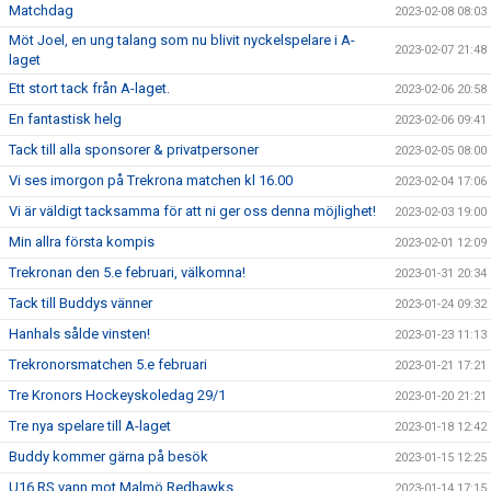
Matchdag
2023-02-08 08:03
Möt Joel, en ung talang som nu blivit nyckelspelare i A-
2023-02-07 21:48
laget
Ett stort tack från A-laget.
2023-02-06 20:58
En fantastisk helg
2023-02-06 09:41
Tack till alla sponsorer & privatpersoner
2023-02-05 08:00
Vi ses imorgon på Trekrona matchen kl 16.00
2023-02-04 17:06
Vi är väldigt tacksamma för att ni ger oss denna möjlighet!
2023-02-03 19:00
Min allra första kompis
2023-02-01 12:09
Trekronan den 5.e februari, välkomna!
2023-01-31 20:34
Tack till Buddys vänner
2023-01-24 09:32
Hanhals sålde vinsten!
2023-01-23 11:13
Trekronorsmatchen 5.e februari
2023-01-21 17:21
Tre Kronors Hockeyskoledag 29/1
2023-01-20 21:21
Tre nya spelare till A-laget
2023-01-18 12:42
Buddy kommer gärna på besök
2023-01-15 12:25
U16 RS vann mot Malmö Redhawks
2023-01-14 17:15