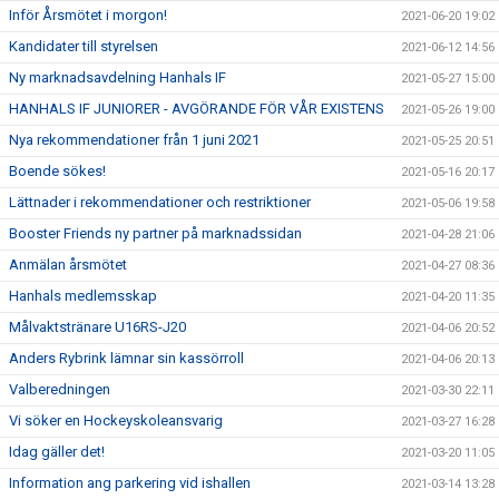
Inför Årsmötet i morgon!
2021-06-20 19:02
Kandidater till styrelsen
2021-06-12 14:56
Ny marknadsavdelning Hanhals IF
2021-05-27 15:00
HANHALS IF JUNIORER - AVGÖRANDE FÖR VÅR EXISTENS
2021-05-26 19:00
Nya rekommendationer från 1 juni 2021
2021-05-25 20:51
Boende sökes!
2021-05-16 20:17
Lättnader i rekommendationer och restriktioner
2021-05-06 19:58
Booster Friends ny partner på marknadssidan
2021-04-28 21:06
Anmälan årsmötet
2021-04-27 08:36
Hanhals medlemsskap
2021-04-20 11:35
Målvaktstränare U16RS-J20
2021-04-06 20:52
Anders Rybrink lämnar sin kassörroll
2021-04-06 20:13
Valberedningen
2021-03-30 22:11
Vi söker en Hockeyskoleansvarig
2021-03-27 16:28
Idag gäller det!
2021-03-20 11:05
Information ang parkering vid ishallen
2021-03-14 13:28