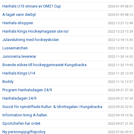
Hanhals U13 vinnare av OM21 Cup
2023-01-09 08:57
A-laget vann derbyt
2023-01-09 08:13
Hanhals-shoppen
2022-12-27 12:48
Hanhals Kings Hockeymagasin ute nu!
2022-12-23 15:39
Julavslutning med hockeyskolan
2022-12-18 15:45
Lussematchen
2022-12-09 15:16
Juniorerna levererar
2022-11-30 14:55
Boende sökes till hockeygymnasiet Kungsbacka
2022-11-20 19:45
Hanhals Kings U14
2022-11-20 12:59
Buddy
2022-11-16 12:57
Program Hanhalsdagen 24/9
2022-09-21 07:30
Hanhalsdagen 24/9
2022-09-21 07:24
Succé för nyinstiftade Kultur- & Idrottsgalan i Kungsbacka
2022-09-20 22:01
Information kring A-hallen.
2022-09-18 10:36
Sportchefen har ordet
2022-09-07 21:05
Ny personuppgiftspolicy
2022-07-06 09:51