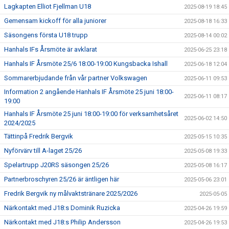
Lagkapten Elliot Fjellman U18
2025-08-19 18:45
Gemensam kickoff för alla juniorer
2025-08-18 16:33
Säsongens första U18 trupp
2025-08-14 00:02
Hanhals IFs Årsmöte är avklarat
2025-06-25 23:18
Hanhals IF Årsmöte 25/6 18:00-19:00 Kungsbacka Ishall
2025-06-18 12:04
Sommarerbjudande från vår partner Volkswagen
2025-06-11 09:53
Information 2 angående Hanhals IF Årsmöte 25 juni 18:00-
2025-06-11 08:17
19:00
Hanhals IF Årsmöte 25 juni 18:00-19:00 för verksamhetsåret
2025-06-02 14:50
2024/2025
Tättinpå Fredrik Bergvik
2025-05-15 10:35
Nyförvärv till A-laget 25/26
2025-05-08 19:33
Spelartrupp J20RS säsongen 25/26
2025-05-08 16:17
Partnerbroschyren 25/26 är äntligen här
2025-05-06 23:01
Fredrik Bergvik ny målvaktstränare 2025/2026
2025-05-05
Närkontakt med J18:s Dominik Ruzicka
2025-04-26 19:59
Närkontakt med J18:s Philip Andersson
2025-04-26 19:53