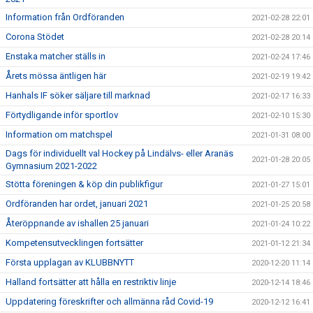
Information från Ordföranden
2021-02-28 22:01
Corona Stödet
2021-02-28 20:14
Enstaka matcher ställs in
2021-02-24 17:46
Årets mössa äntligen här
2021-02-19 19:42
Hanhals IF söker säljare till marknad
2021-02-17 16:33
Förtydligande inför sportlov
2021-02-10 15:30
Information om matchspel
2021-01-31 08:00
Dags för individuellt val Hockey på Lindälvs- eller Aranäs
2021-01-28 20:05
Gymnasium 2021-2022
Stötta föreningen & köp din publikfigur
2021-01-27 15:01
Ordföranden har ordet, januari 2021
2021-01-25 20:58
Återöppnande av ishallen 25 januari
2021-01-24 10:22
Kompetensutvecklingen fortsätter
2021-01-12 21:34
Första upplagan av KLUBBNYTT
2020-12-20 11:14
Halland fortsätter att hålla en restriktiv linje
2020-12-14 18:46
Uppdatering föreskrifter och allmänna råd Covid-19
2020-12-12 16:41