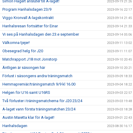
Simon Hagert ansluter till A-laget!
2023-09-19 21:26
Program Hanhalsdagen 23/9
2023-09-16 22:17
Viggo Kronvall A-lagskontrakt
2023-09-14 21:45
Hanhalsresan fortsätter för Einar
2023-09-14 21:33
Vi ses på Hanhalsdagen den 23.e september
2023-09-14 05:06
Välkomna tjejer!
2023-09-11 13:02
Obesegrad helg för J20
2023-09-11 11:07
Matchrapport J18 mot Jonstorp
2023-09-10 20:45
Äntligen är säsongen här
2023-09-10 20:21
Förlust i säsongens andra träningsmatch
2023-09-09 18:33
Hemmapremiär/träningsmatch 9/9 kl 16.00
2023-09-04 18:22
Helgen för U16 samt U16RS
2023-09-03 22:57
Två förluster i träningsmatcherna för J20 23/24
2023-09-03 19:48
A-laget vann första träningsmatchen 23/24
2023-09-03 18:28
Austin Maietta klar för A-laget!
2023-09-01 22:43
Hanhalsdagen
2023-08-30 16:17