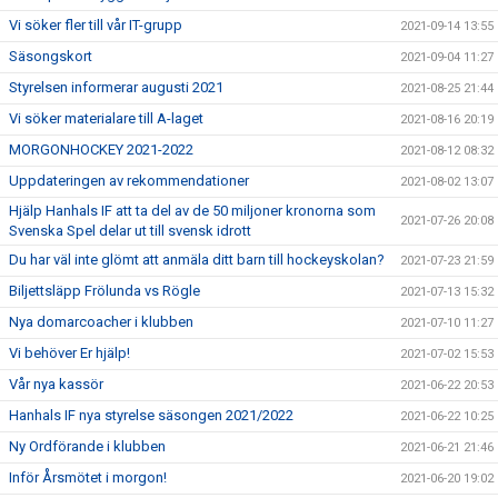
Vi söker fler till vår IT-grupp
2021-09-14 13:55
Säsongskort
2021-09-04 11:27
Styrelsen informerar augusti 2021
2021-08-25 21:44
Vi söker materialare till A-laget
2021-08-16 20:19
MORGONHOCKEY 2021-2022
2021-08-12 08:32
Uppdateringen av rekommendationer
2021-08-02 13:07
Hjälp Hanhals IF att ta del av de 50 miljoner kronorna som
2021-07-26 20:08
Svenska Spel delar ut till svensk idrott
Du har väl inte glömt att anmäla ditt barn till hockeyskolan?
2021-07-23 21:59
Biljettsläpp Frölunda vs Rögle
2021-07-13 15:32
Nya domarcoacher i klubben
2021-07-10 11:27
Vi behöver Er hjälp!
2021-07-02 15:53
Vår nya kassör
2021-06-22 20:53
Hanhals IF nya styrelse säsongen 2021/2022
2021-06-22 10:25
Ny Ordförande i klubben
2021-06-21 21:46
Inför Årsmötet i morgon!
2021-06-20 19:02