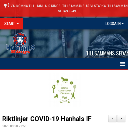
VÄLKOMNA TILL HANHALS KINGS. TILLSAMMANS ÄR VI STARKA. TILLSAMMAN
SEDAN 1949
START
LOGGA IN
TILLSAMMANS SEDA
HEM
NYHETER
VÅRA LAG
KALENDER
Riktlinjer COVID-19 Hanhals IF
<
>
MATCHER
2020-08-20 21:56