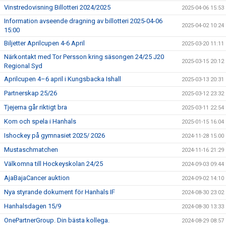
Vinstredovisning Billotteri 2024/2025
2025-04-06 15:53
Information avseende dragning av billotteri 2025-04-06
2025-04-02 10:24
15:00
Biljetter Aprilcupen 4-6 April
2025-03-20 11:11
Närkontakt med Tor Persson kring säsongen 24/25 J20
2025-03-15 20:12
Regional Syd
Aprilcupen 4–6 april i Kungsbacka Ishall
2025-03-13 20:31
Partnerskap 25/26
2025-03-12 23:32
Tjejerna går riktigt bra
2025-03-11 22:54
Kom och spela i Hanhals
2025-01-15 16:04
Ishockey på gymnasiet 2025/ 2026
2024-11-28 15:00
Mustaschmatchen
2024-11-16 21:29
Välkomna till Hockeyskolan 24/25
2024-09-03 09:44
AjaBajaCancer auktion
2024-09-02 14:10
Nya styrande dokument för Hanhals IF
2024-08-30 23:02
Hanhalsdagen 15/9
2024-08-30 13:33
OnePartnerGroup. Din bästa kollega.
2024-08-29 08:57