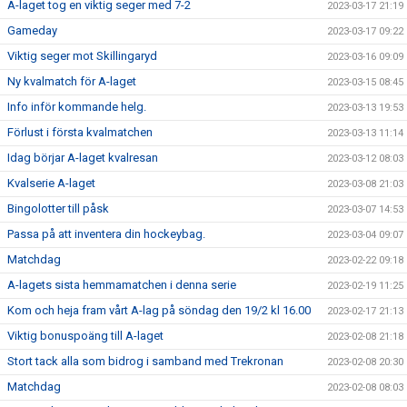
A-laget tog en viktig seger med 7-2
2023-03-17 21:19
Gameday
2023-03-17 09:22
Viktig seger mot Skillingaryd
2023-03-16 09:09
Ny kvalmatch för A-laget
2023-03-15 08:45
Info inför kommande helg.
2023-03-13 19:53
Förlust i första kvalmatchen
2023-03-13 11:14
Idag börjar A-laget kvalresan
2023-03-12 08:03
Kvalserie A-laget
2023-03-08 21:03
Bingolotter till påsk
2023-03-07 14:53
Passa på att inventera din hockeybag.
2023-03-04 09:07
Matchdag
2023-02-22 09:18
A-lagets sista hemmamatchen i denna serie
2023-02-19 11:25
Kom och heja fram vårt A-lag på söndag den 19/2 kl 16.00
2023-02-17 21:13
Viktig bonuspoäng till A-laget
2023-02-08 21:18
Stort tack alla som bidrog i samband med Trekronan
2023-02-08 20:30
Matchdag
2023-02-08 08:03