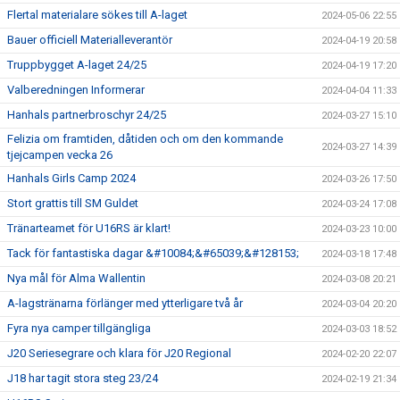
Flertal materialare sökes till A-laget
2024-05-06 22:55
Bauer officiell Materialleverantör
2024-04-19 20:58
Truppbygget A-laget 24/25
2024-04-19 17:20
Valberedningen Informerar
2024-04-04 11:33
Hanhals partnerbroschyr 24/25
2024-03-27 15:10
Felizia om framtiden, dåtiden och om den kommande
2024-03-27 14:39
tjejcampen vecka 26
Hanhals Girls Camp 2024
2024-03-26 17:50
Stort grattis till SM Guldet
2024-03-24 17:08
Tränarteamet för U16RS är klart!
2024-03-23 10:00
Tack för fantastiska dagar &#10084;&#65039;&#128153;
2024-03-18 17:48
Nya mål för Alma Wallentin
2024-03-08 20:21
A-lagstränarna förlänger med ytterligare två år
2024-03-04 20:20
Fyra nya camper tillgängliga
2024-03-03 18:52
J20 Seriesegrare och klara för J20 Regional
2024-02-20 22:07
J18 har tagit stora steg 23/24
2024-02-19 21:34