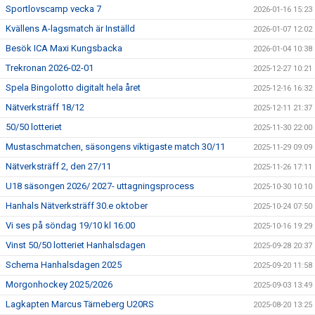
Sportlovscamp vecka 7
2026-01-16 15:23
Kvällens A-lagsmatch är Inställd
2026-01-07 12:02
Besök ICA Maxi Kungsbacka
2026-01-04 10:38
Trekronan 2026-02-01
2025-12-27 10:21
Spela Bingolotto digitalt hela året
2025-12-16 16:32
Nätverksträff 18/12
2025-12-11 21:37
50/50 lotteriet
2025-11-30 22:00
Mustaschmatchen, säsongens viktigaste match 30/11
2025-11-29 09:09
Nätverksträff 2, den 27/11
2025-11-26 17:11
U18 säsongen 2026/ 2027- uttagningsprocess
2025-10-30 10:10
Hanhals Nätverksträff 30.e oktober
2025-10-24 07:50
Vi ses på söndag 19/10 kl 16:00
2025-10-16 19:29
Vinst 50/50 lotteriet Hanhalsdagen
2025-09-28 20:37
Schema Hanhalsdagen 2025
2025-09-20 11:58
Morgonhockey 2025/2026
2025-09-03 13:49
Lagkapten Marcus Tärneberg U20RS
2025-08-20 13:25