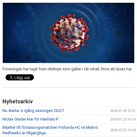
CAMPER
CUPER
CAFÉET
PARTNERS
PARTNERBROSCHYR
Föreningen har tagit fram riktlinjer som gäller i vår ishall, finns att läsas
här
KLUBB 1949
TREKRONAN
Nyhetsarkiv
KLUBBEN
Nu startar vi igång säsongen 26/27
2026-07-28 22:51
BILJETTER
Niclas Glader klar för Hanhals IF
2026-07-23 16:14
Biljetter till försäsongsmatchen Frölunda HC vs Malmö
2026-07-22 14:34
Redhawks är tillgängliga