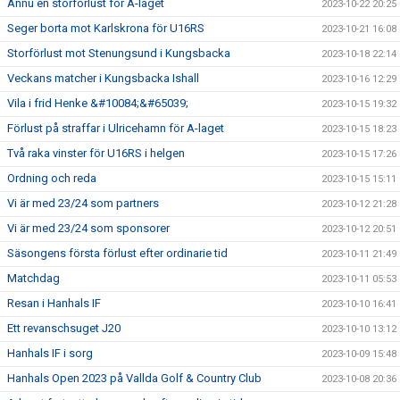
Ännu en storförlust för A-laget
2023-10-22 20:25
Seger borta mot Karlskrona för U16RS
2023-10-21 16:08
Storförlust mot Stenungsund i Kungsbacka
2023-10-18 22:14
Veckans matcher i Kungsbacka Ishall
2023-10-16 12:29
Vila i frid Henke &#10084;&#65039;
2023-10-15 19:32
Förlust på straffar i Ulricehamn för A-laget
2023-10-15 18:23
Två raka vinster för U16RS i helgen
2023-10-15 17:26
Ordning och reda
2023-10-15 15:11
Vi är med 23/24 som partners
2023-10-12 21:28
Vi är med 23/24 som sponsorer
2023-10-12 20:51
Säsongens första förlust efter ordinarie tid
2023-10-11 21:49
Matchdag
2023-10-11 05:53
Resan i Hanhals IF
2023-10-10 16:41
Ett revanschsuget J20
2023-10-10 13:12
Hanhals IF i sorg
2023-10-09 15:48
Hanhals Open 2023 på Vallda Golf & Country Club
2023-10-08 20:36