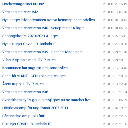
Hockeymagasinet ute nu!
2020-10-23 16:19
Veckans matcher V42
2020-10-12 07:28
Nya sarger inför premiären av nya hemmaplansmodellen
2020-10-04 18:45
Veckans matchschema V40 - Seriepremiär A-laget
2020-10-01 06:33
Säsongskortet 2020/2021 A-laget
2020-09-27 15:41
Nya riktlinjer Covid-19 Hanhals IF
2020-09-23 10:00
Veckans matchschema V39 - Hanhals Magasinet!
2020-09-21 21:20
Vi har 6 spelare med i TV-Pucken
2020-09-21 20:51
Kommunen har sagt sitt om Handbollen
2020-09-17 13:46
Snart får vi ÄNTLIGEN kolla match igen!
2020-09-16 20:03
Årets trupp till TV-Pucken
2020-09-14 22:28
Veckans matchschema V38
2020-09-13 21:54
Svenskhockey.TV ger dig möjlighet att se matcher live
2020-09-10 06:39
Höstlovscamp för ungdomar 2007-2011
2020-09-07 19:32
Påminnelse om publikfritt!
2020-08-29 22:05
Riktlinjer COVID-19 Hanhals IF
2020-08-20 21:56