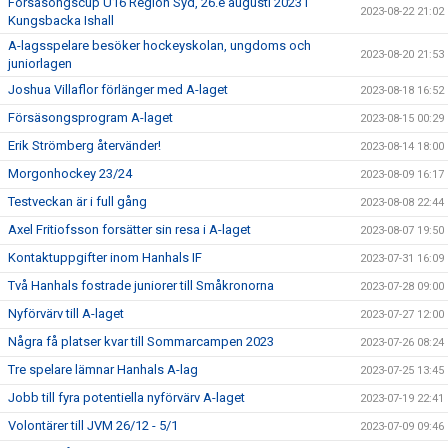
Försäsongscup U16 Region Syd, 26.e augusti 2023 i
2023-08-22 21:02
Kungsbacka Ishall
A-lagsspelare besöker hockeyskolan, ungdoms och
2023-08-20 21:53
juniorlagen
Joshua Villaflor förlänger med A-laget
2023-08-18 16:52
Försäsongsprogram A-laget
2023-08-15 00:29
Erik Strömberg återvänder!
2023-08-14 18:00
Morgonhockey 23/24
2023-08-09 16:17
Testveckan är i full gång
2023-08-08 22:44
Axel Fritiofsson forsätter sin resa i A-laget
2023-08-07 19:50
Kontaktuppgifter inom Hanhals IF
2023-07-31 16:09
Två Hanhals fostrade juniorer till Småkronorna
2023-07-28 09:00
Nyförvärv till A-laget
2023-07-27 12:00
Några få platser kvar till Sommarcampen 2023
2023-07-26 08:24
Tre spelare lämnar Hanhals A-lag
2023-07-25 13:45
Jobb till fyra potentiella nyförvärv A-laget
2023-07-19 22:41
Volontärer till JVM 26/12 - 5/1
2023-07-09 09:46