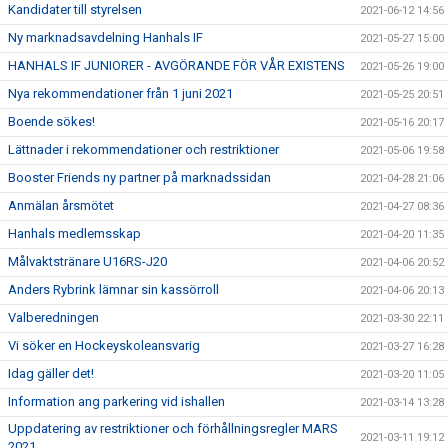
Kandidater till styrelsen
2021-06-12 14:56
Ny marknadsavdelning Hanhals IF
2021-05-27 15:00
HANHALS IF JUNIORER - AVGÖRANDE FÖR VÅR EXISTENS
2021-05-26 19:00
Nya rekommendationer från 1 juni 2021
2021-05-25 20:51
Boende sökes!
2021-05-16 20:17
Lättnader i rekommendationer och restriktioner
2021-05-06 19:58
Booster Friends ny partner på marknadssidan
2021-04-28 21:06
Anmälan årsmötet
2021-04-27 08:36
Hanhals medlemsskap
2021-04-20 11:35
Målvaktstränare U16RS-J20
2021-04-06 20:52
Anders Rybrink lämnar sin kassörroll
2021-04-06 20:13
Valberedningen
2021-03-30 22:11
Vi söker en Hockeyskoleansvarig
2021-03-27 16:28
Idag gäller det!
2021-03-20 11:05
Information ang parkering vid ishallen
2021-03-14 13:28
Uppdatering av restriktioner och förhållningsregler MARS
2021-03-11 19:12
2021