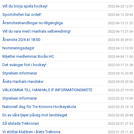
Vill du börja spela hockey!
2022-06-23 12:01
Sportchefen har ordet!
2022-06-15 20:44
Årsmöteshandlingar nu tillgängliga
2022-06-13 21:25
Vill du vara med i Hanhals valberedning!
2022-06-13 21:04
Årsmöte 20/6 kl 18:00
2022-05-30 09:51
Nomineringsdags!
2022-04-12 10:59
Biljetter medlemmar Borås HC
2022-04-04 11:00
Det svänger fort i hockey!
2022-03-17 21:28
Styrelsen informerar
2022-03-16 20:30
Årets Hanhals Handske
2022-03-03 20:00
VÄLKOMNA TILL HANHALS IF INFORMATIONSMÖTE
2022-02-27 19:09
Styrelsen informerar
2022-02-25 19:30
Nationell dag för Tre Kronors Hockeyskola
2022-02-25 14:14
En av våra tjejer påväg mot landslaget
2022-02-05 20:48
Så slutade Trekronan
2022-02-01 21:53
Vi stöttar klubben i årets Trekrona
2022-01-29 11:45