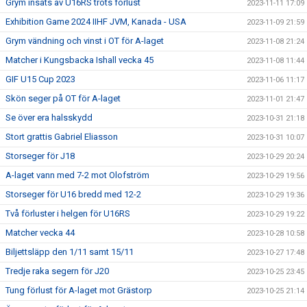
Grym insats av U16RS trots förlust
2023-11-11 17:09
Exhibition Game 2024 IIHF JVM, Kanada - USA
2023-11-09 21:59
Grym vändning och vinst i OT för A-laget
2023-11-08 21:24
Matcher i Kungsbacka Ishall vecka 45
2023-11-08 11:44
GIF U15 Cup 2023
2023-11-06 11:17
Skön seger på OT för A-laget
2023-11-01 21:47
Se över era halsskydd
2023-10-31 21:18
Stort grattis Gabriel Eliasson
2023-10-31 10:07
Storseger för J18
2023-10-29 20:24
A-laget vann med 7-2 mot Olofström
2023-10-29 19:56
Storseger för U16 bredd med 12-2
2023-10-29 19:36
Två förluster i helgen för U16RS
2023-10-29 19:22
Matcher vecka 44
2023-10-28 10:58
Biljettsläpp den 1/11 samt 15/11
2023-10-27 17:48
Tredje raka segern för J20
2023-10-25 23:45
Tung förlust för A-laget mot Grästorp
2023-10-25 21:14