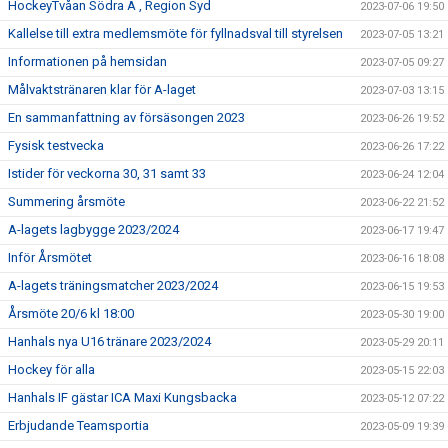
HockeyTvåan Södra A , Region Syd
2023-07-06 19:50
Kallelse till extra medlemsmöte för fyllnadsval till styrelsen
2023-07-05 13:21
Informationen på hemsidan
2023-07-05 09:27
Målvaktstränaren klar för A-laget
2023-07-03 13:15
En sammanfattning av försäsongen 2023
2023-06-26 19:52
Fysisk testvecka
2023-06-26 17:22
Istider för veckorna 30, 31 samt 33
2023-06-24 12:04
Summering årsmöte
2023-06-22 21:52
A-lagets lagbygge 2023/2024
2023-06-17 19:47
Inför Årsmötet
2023-06-16 18:08
A-lagets träningsmatcher 2023/2024
2023-06-15 19:53
Årsmöte 20/6 kl 18:00
2023-05-30 19:00
Hanhals nya U16 tränare 2023/2024
2023-05-29 20:11
Hockey för alla
2023-05-15 22:03
Hanhals IF gästar ICA Maxi Kungsbacka
2023-05-12 07:22
Erbjudande Teamsportia
2023-05-09 19:39