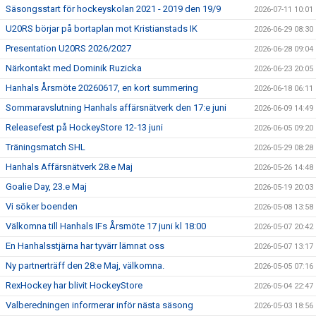
Säsongsstart för hockeyskolan 2021 - 2019 den 19/9
2026-07-11 10:01
U20RS börjar på bortaplan mot Kristianstads IK
2026-06-29 08:30
Presentation U20RS 2026/2027
2026-06-28 09:04
Närkontakt med Dominik Ruzicka
2026-06-23 20:05
Hanhals Årsmöte 20260617, en kort summering
2026-06-18 06:11
Sommaravslutning Hanhals affärsnätverk den 17:e juni
2026-06-09 14:49
Releasefest på HockeyStore 12-13 juni
2026-06-05 09:20
Träningsmatch SHL
2026-05-29 08:28
Hanhals Affärsnätverk 28.e Maj
2026-05-26 14:48
Goalie Day, 23.e Maj
2026-05-19 20:03
Vi söker boenden
2026-05-08 13:58
Välkomna till Hanhals IFs Årsmöte 17 juni kl 18:00
2026-05-07 20:42
En Hanhalsstjärna har tyvärr lämnat oss
2026-05-07 13:17
Ny partnerträff den 28:e Maj, välkomna.
2026-05-05 07:16
RexHockey har blivit HockeyStore
2026-05-04 22:47
Valberedningen informerar inför nästa säsong
2026-05-03 18:56