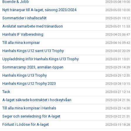
Boende & Jobb
2023-05-08 19:00
Nytt tränarpar till A-laget, säsong 2023/2024
2023-05-03 10:00
Sommartider i ishallscafét
2023-05-01 19:12
Avslutat samarbete med tränarduon
2023-05-01 11:53
Hanhals IF Valberedning
2023-04-25 06:47
Till alla mina kompisar
2023-04-16 09:42
Hanhals Kings U12 samt U13 Trophy
2023-04-02 20:09
Uppladdning inför Hanhals Kings U13 Trophy
2023-03-31 13:01
Sommarcamp 2023, anmälan öppen
2023-03-29 14:39
Hanhals Kings U13 Trophy
2023-03-29 12:35
Hanhals Kings U12 Trophy 2023
2023-03-28 13:15
Tack
2023-03-27 12:14
A-laget säkrade kontraktet i hockeytvåan
2023-03-24 21:36
Till alla mina kompisar i Hanhals
2023-03-23 14:30
Seger och serieledning för A-laget
2023-03-22 21:31
Förlust i Lödöse för A-laget
2023-03-19 18:28