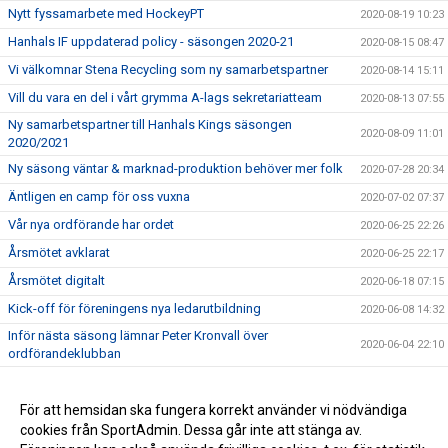
Nytt fyssamarbete med HockeyPT
2020-08-19 10:23
Hanhals IF uppdaterad policy - säsongen 2020-21
2020-08-15 08:47
Vi välkomnar Stena Recycling som ny samarbetspartner
2020-08-14 15:11
Vill du vara en del i vårt grymma A-lags sekretariatteam
2020-08-13 07:55
Ny samarbetspartner till Hanhals Kings säsongen
2020-08-09 11:01
2020/2021
Ny säsong väntar & marknad-produktion behöver mer folk
2020-07-28 20:34
Äntligen en camp för oss vuxna
2020-07-02 07:37
Vår nya ordförande har ordet
2020-06-25 22:26
Årsmötet avklarat
2020-06-25 22:17
Årsmötet digitalt
2020-06-18 07:15
Kick-off för föreningens nya ledarutbildning
2020-06-08 14:32
Inför nästa säsong lämnar Peter Kronvall över
2020-06-04 22:10
ordförandeklubban
Warrior klubbprofil 2020/2021
2020-06-04 21:42
Hanhals Kings sluter avtal med Warrior Hockey
För att hemsidan ska fungera korrekt använder vi nödvändiga
2020-06-01 18:19
cookies från SportAdmin. Dessa går inte att stänga av.
Vi är Hanhals Kings
2020-05-27 14:55