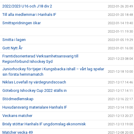
2022/2023 U16 och J18 div 2
2022-01-26 20:49
Till alla medlemmar i Hanhals IF
2022-01-20 18:48
Smittspridningen ökar
2022-01-14 19:40
2022-01-11 19:30
Smitta i lagen
2022-01-05 19:29
Gott Nytt År
2022-01-01 16:00
Framtidsorienterad Verksamhetsansvarig till
2021-12-23 08:04
Regionförbund Ishockey Syd
Juniorhockey för tjejer i Kungsbacka ishall – vårt lag spelar
2021-12-18 10:00
sin första hemmamatch
Niklas Lovefall ny värdegrundscoach
2021-12-17 14:46
Göteborg Ishockey Cup 2022 ställs in
2021-12-17 14:11
Stödmedlemskap
2021-12-16 22:17
Huvudansvarig materialare Hanhals IF
2021-12-14 19:00
Veckans matcher
2021-12-13 20:27
Brixly stöttar Hanhals IF ungdomslag ekonomisk
2021-12-13 19:00
Matcher vecka 49
2021-12-08 20:00