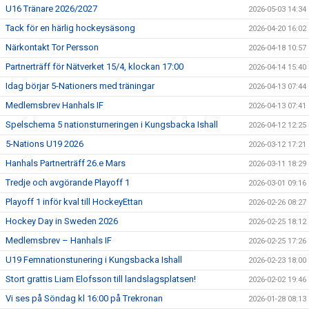
U16 Tränare 2026/2027
2026-05-03 14:34
Tack för en härlig hockeysäsong
2026-04-20 16:02
Närkontakt Tor Persson
2026-04-18 10:57
Partnerträff för Nätverket 15/4, klockan 17:00
2026-04-14 15:40
Idag börjar 5-Nationers med träningar
2026-04-13 07:44
Medlemsbrev Hanhals IF
2026-04-13 07:41
Spelschema 5 nationsturneringen i Kungsbacka Ishall
2026-04-12 12:25
5-Nations U19 2026
2026-03-12 17:21
Hanhals Partnerträff 26.e Mars
2026-03-11 18:29
Tredje och avgörande Playoff 1
2026-03-01 09:16
Playoff 1 inför kval till HockeyEttan
2026-02-26 08:27
Hockey Day in Sweden 2026
2026-02-25 18:12
Medlemsbrev – Hanhals IF
2026-02-25 17:26
U19 Femnationstunering i Kungsbacka Ishall
2026-02-23 18:00
Stort grattis Liam Elofsson till landslagsplatsen!
2026-02-02 19:46
Vi ses på Söndag kl 16:00 på Trekronan
2026-01-28 08:13