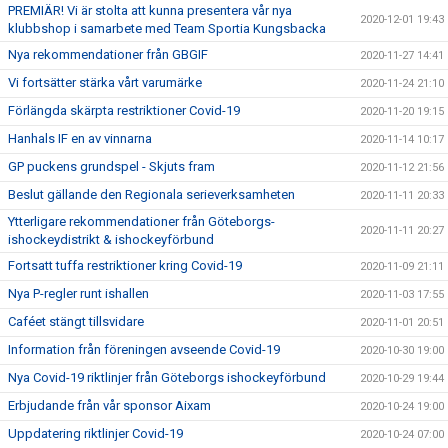
PREMIÄR! Vi är stolta att kunna presentera vår nya
2020-12-01 19:43
klubbshop i samarbete med Team Sportia Kungsbacka
Nya rekommendationer från GBGIF
2020-11-27 14:41
Vi fortsätter stärka vårt varumärke
2020-11-24 21:10
Förlängda skärpta restriktioner Covid-19
2020-11-20 19:15
Hanhals IF en av vinnarna
2020-11-14 10:17
GP puckens grundspel - Skjuts fram
2020-11-12 21:56
Beslut gällande den Regionala serieverksamheten
2020-11-11 20:33
Ytterligare rekommendationer från Göteborgs-
2020-11-11 20:27
ishockeydistrikt & ishockeyförbund
Fortsatt tuffa restriktioner kring Covid-19
2020-11-09 21:11
Nya P-regler runt ishallen
2020-11-03 17:55
Caféet stängt tillsvidare
2020-11-01 20:51
Information från föreningen avseende Covid-19
2020-10-30 19:00
Nya Covid-19 riktlinjer från Göteborgs ishockeyförbund
2020-10-29 19:44
Erbjudande från vår sponsor Aixam
2020-10-24 19:00
Uppdatering riktlinjer Covid-19
2020-10-24 07:00