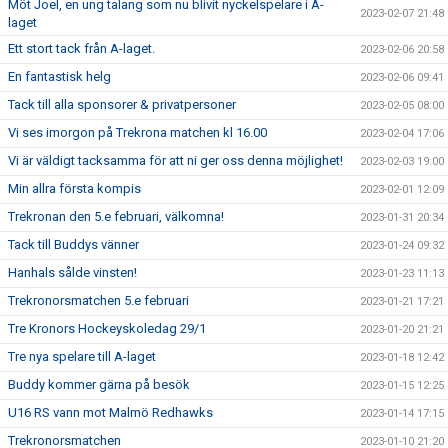
Möt Joel, en ung talang som nu blivit nyckelspelare i A-
2023-02-07 21:48
laget
Ett stort tack från A-laget.
2023-02-06 20:58
En fantastisk helg
2023-02-06 09:41
Tack till alla sponsorer & privatpersoner
2023-02-05 08:00
Vi ses imorgon på Trekrona matchen kl 16.00
2023-02-04 17:06
Vi är väldigt tacksamma för att ni ger oss denna möjlighet!
2023-02-03 19:00
Min allra första kompis
2023-02-01 12:09
Trekronan den 5.e februari, välkomna!
2023-01-31 20:34
Tack till Buddys vänner
2023-01-24 09:32
Hanhals sålde vinsten!
2023-01-23 11:13
Trekronorsmatchen 5.e februari
2023-01-21 17:21
Tre Kronors Hockeyskoledag 29/1
2023-01-20 21:21
Tre nya spelare till A-laget
2023-01-18 12:42
Buddy kommer gärna på besök
2023-01-15 12:25
U16 RS vann mot Malmö Redhawks
2023-01-14 17:15
Trekronorsmatchen
2023-01-10 21:20