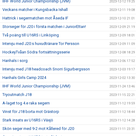
IIHF World Junior Championship (JVM)
2023-12-12 19:25
Veckans matcher i Kungsbacka Ishall
2023-12-11 19:08
Hattrick i segermatchen mot Åseda IF
2023-12-10 21:01
Storseger för J20 i första matchen i JuniorEttan!
2023-12-09 21:19
Två poäng till U16RS i Linköping
2023-12-09 18:01
Intervju med J20:s huvudtränare Tor Persson
2023-12-09 11:09
HockeyTvåan Södra fortsättningsserie
2023-12-08 18:29
Hanhals i sorg
2023-12-06 17:52
Intervju med J18 headcoach Snorri Sigurbergsson
2023-12-03 19:17
Hanhals Girls Camp 2024
2023-12-02 13:30
IIHF World Junior Championship (JVM)
2023-11-24 13:46
Tryoutmatch J18
2023-11-15 22:21
A-laget tog 4.e raka segern
2023-11-12 19:59
Vinst för J18 borta mot Grästorp
2023-11-12 18:44
Stark insats av U16RS i Växjö
2023-11-12 14:28
Skön seger med 9-2 mot Kållered för J20
2023-11-11 23:31