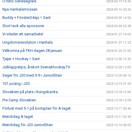
U16RS Seriesegrare
2024-02-19 15:26
Nya Hanhalsmössan
2024-02-16 20:26
Buddy + Fönster24sju = Sant
2024-02-05 14:50
Stort tack alla sponsorer
2024-02-04 22:28
Vi inleder ett samarbete!
2024-01-27 14:05
Ungdomsrevolution i Hanhals
2024-01-27 11:23
Välkomna på TKH-dagen 28 januari
2024-01-26 21:05
Tjejer + Hockey = Sant
2023-12-30 15:35
Julklappstips, årskort Svenskhockey.TV
2023-12-20 12:05
Seger för J20 med 0-9 i JuniorEttan
2023-12-20 00:15
101 poäng i J20
2023-12-19 21:59
Slovakien på plats i Kungsbacka
2023-12-18 15:06
Pre Camp Slovakien
2023-12-18 12:09
Förlust med 5-1 på bortaplan för A-laget
2023-12-17 20:46
Matchdag A-laget
2023-12-17 02:39
Matchdag för J20 JuniorEttan
2023-12-16 00:03