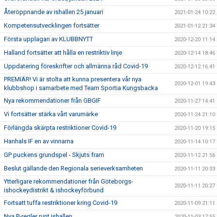
Återöppnande av ishallen 25 januari
2021-01-24 10:22
Kompetensutvecklingen fortsätter
2021-01-12 21:34
Första upplagan av KLUBBNYTT
2020-12-20 11:14
Halland fortsätter att hålla en restriktiv linje
2020-12-14 18:46
Uppdatering föreskrifter och allmänna råd Covid-19
2020-12-12 16:41
PREMIÄR! Vi är stolta att kunna presentera vår nya
2020-12-01 19:43
klubbshop i samarbete med Team Sportia Kungsbacka
Nya rekommendationer från GBGIF
2020-11-27 14:41
Vi fortsätter stärka vårt varumärke
2020-11-24 21:10
Förlängda skärpta restriktioner Covid-19
2020-11-20 19:15
Hanhals IF en av vinnarna
2020-11-14 10:17
GP puckens grundspel - Skjuts fram
2020-11-12 21:56
Beslut gällande den Regionala serieverksamheten
2020-11-11 20:33
Ytterligare rekommendationer från Göteborgs-
2020-11-11 20:27
ishockeydistrikt & ishockeyförbund
Fortsatt tuffa restriktioner kring Covid-19
2020-11-09 21:11
Nya P-regler runt ishallen
2020-11-03 17:55