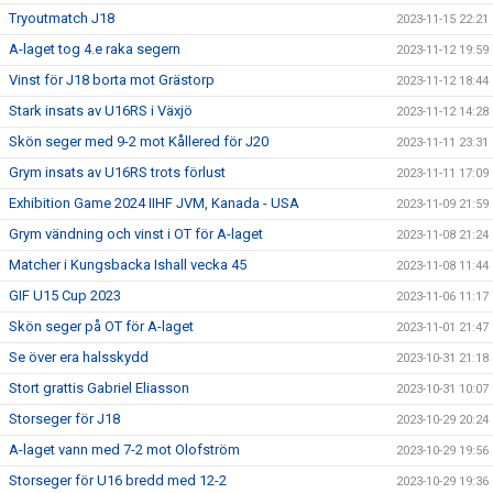
Tryoutmatch J18
2023-11-15 22:21
A-laget tog 4.e raka segern
2023-11-12 19:59
Vinst för J18 borta mot Grästorp
2023-11-12 18:44
Stark insats av U16RS i Växjö
2023-11-12 14:28
Skön seger med 9-2 mot Kållered för J20
2023-11-11 23:31
Grym insats av U16RS trots förlust
2023-11-11 17:09
Exhibition Game 2024 IIHF JVM, Kanada - USA
2023-11-09 21:59
Grym vändning och vinst i OT för A-laget
2023-11-08 21:24
Matcher i Kungsbacka Ishall vecka 45
2023-11-08 11:44
GIF U15 Cup 2023
2023-11-06 11:17
Skön seger på OT för A-laget
2023-11-01 21:47
Se över era halsskydd
2023-10-31 21:18
Stort grattis Gabriel Eliasson
2023-10-31 10:07
Storseger för J18
2023-10-29 20:24
A-laget vann med 7-2 mot Olofström
2023-10-29 19:56
Storseger för U16 bredd med 12-2
2023-10-29 19:36