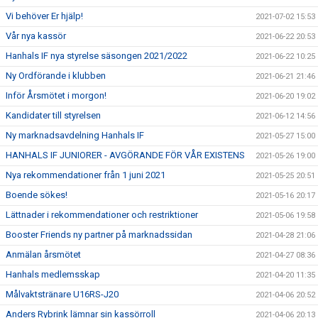
Vi behöver Er hjälp!
2021-07-02 15:53
Vår nya kassör
2021-06-22 20:53
Hanhals IF nya styrelse säsongen 2021/2022
2021-06-22 10:25
Ny Ordförande i klubben
2021-06-21 21:46
Inför Årsmötet i morgon!
2021-06-20 19:02
Kandidater till styrelsen
2021-06-12 14:56
Ny marknadsavdelning Hanhals IF
2021-05-27 15:00
HANHALS IF JUNIORER - AVGÖRANDE FÖR VÅR EXISTENS
2021-05-26 19:00
Nya rekommendationer från 1 juni 2021
2021-05-25 20:51
Boende sökes!
2021-05-16 20:17
Lättnader i rekommendationer och restriktioner
2021-05-06 19:58
Booster Friends ny partner på marknadssidan
2021-04-28 21:06
Anmälan årsmötet
2021-04-27 08:36
Hanhals medlemsskap
2021-04-20 11:35
Målvaktstränare U16RS-J20
2021-04-06 20:52
Anders Rybrink lämnar sin kassörroll
2021-04-06 20:13