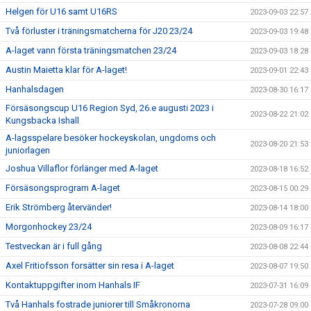
Helgen för U16 samt U16RS
2023-09-03 22:57
Två förluster i träningsmatcherna för J20 23/24
2023-09-03 19:48
A-laget vann första träningsmatchen 23/24
2023-09-03 18:28
Austin Maietta klar för A-laget!
2023-09-01 22:43
Hanhalsdagen
2023-08-30 16:17
Försäsongscup U16 Region Syd, 26.e augusti 2023 i
2023-08-22 21:02
Kungsbacka Ishall
A-lagsspelare besöker hockeyskolan, ungdoms och
2023-08-20 21:53
juniorlagen
Joshua Villaflor förlänger med A-laget
2023-08-18 16:52
Försäsongsprogram A-laget
2023-08-15 00:29
Erik Strömberg återvänder!
2023-08-14 18:00
Morgonhockey 23/24
2023-08-09 16:17
Testveckan är i full gång
2023-08-08 22:44
Axel Fritiofsson forsätter sin resa i A-laget
2023-08-07 19:50
Kontaktuppgifter inom Hanhals IF
2023-07-31 16:09
Två Hanhals fostrade juniorer till Småkronorna
2023-07-28 09:00