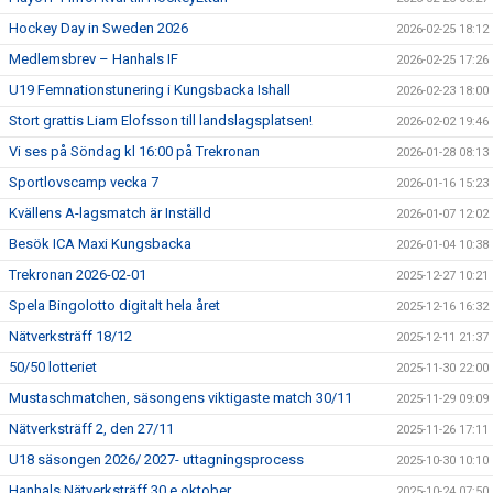
Hockey Day in Sweden 2026
2026-02-25 18:12
Medlemsbrev – Hanhals IF
2026-02-25 17:26
U19 Femnationstunering i Kungsbacka Ishall
2026-02-23 18:00
Stort grattis Liam Elofsson till landslagsplatsen!
2026-02-02 19:46
Vi ses på Söndag kl 16:00 på Trekronan
2026-01-28 08:13
Sportlovscamp vecka 7
2026-01-16 15:23
Kvällens A-lagsmatch är Inställd
2026-01-07 12:02
Besök ICA Maxi Kungsbacka
2026-01-04 10:38
Trekronan 2026-02-01
2025-12-27 10:21
Spela Bingolotto digitalt hela året
2025-12-16 16:32
Nätverksträff 18/12
2025-12-11 21:37
50/50 lotteriet
2025-11-30 22:00
Mustaschmatchen, säsongens viktigaste match 30/11
2025-11-29 09:09
Nätverksträff 2, den 27/11
2025-11-26 17:11
U18 säsongen 2026/ 2027- uttagningsprocess
2025-10-30 10:10
Hanhals Nätverksträff 30.e oktober
2025-10-24 07:50