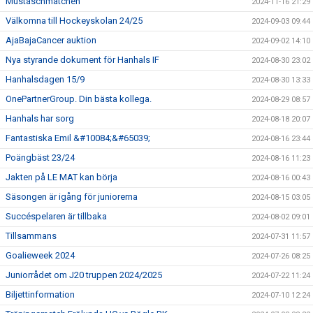
Mustaschmatchen
2024-11-16 21:29
Välkomna till Hockeyskolan 24/25
2024-09-03 09:44
AjaBajaCancer auktion
2024-09-02 14:10
Nya styrande dokument för Hanhals IF
2024-08-30 23:02
Hanhalsdagen 15/9
2024-08-30 13:33
OnePartnerGroup. Din bästa kollega.
2024-08-29 08:57
Hanhals har sorg
2024-08-18 20:07
Fantastiska Emil &#10084;&#65039;
2024-08-16 23:44
Poängbäst 23/24
2024-08-16 11:23
Jakten på LE MAT kan börja
2024-08-16 00:43
Säsongen är igång för juniorerna
2024-08-15 03:05
Succéspelaren är tillbaka
2024-08-02 09:01
Tillsammans
2024-07-31 11:57
Goalieweek 2024
2024-07-26 08:25
Juniorrådet om J20 truppen 2024/2025
2024-07-22 11:24
Biljettinformation
2024-07-10 12:24