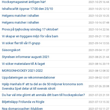
Hockeymagasinet äntligen här!
2021-10-29 16:44
Ishallscafét öppnar 17:00 den 25/10
2021-10-25 12:12
Helgens matcher i ishallen
2021-10-23 10:25
Helgens matcher i ishallen
2021-10-16 07:48
Prova på tjejhockey söndag 17 oktober!
2021-10-14 22:56
Vi skapar en tryggare miljö för våra barn
2021-09-21 17:00
Vi söker fler till vår IT-grupp
2021-09-14 13:55
Säsongskort
2021-09-04 11:27
Styrelsen informerar augusti 2021
2021-08-25 21:44
Vi söker materialare till A-laget
2021-08-16 20:19
MORGONHOCKEY 2021-2022
2021-08-12 08:32
Uppdateringen av rekommendationer
2021-08-02 13:07
Hjälp Hanhals IF att ta del av de 50 miljoner kronorna som
2021-07-26 20:08
Svenska Spel delar ut till svensk idrott
Du har väl inte glömt att anmäla ditt barn till hockeyskolan?
2021-07-23 21:59
Biljettsläpp Frölunda vs Rögle
2021-07-13 15:32
Nya domarcoacher i klubben
2021-07-10 11:27