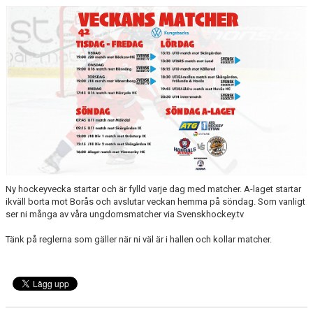
CAMPER
CUPER
CAFÉET
PARTNERS
PARTNERBROSCHYR
KLUBB 1949
Ny hockeyvecka startar och är fylld varje dag med matcher. A-laget startar
ikväll borta mot Borås och avslutar veckan hemma på söndag. Som vanligt
TREKRONAN
ser ni många av våra ungdomsmatcher via Svenskhockey.tv
KLUBBEN
Tänk på reglerna som gäller när ni väl är i hallen och kollar matcher.
BILJETTER