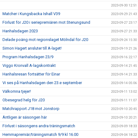
2023-09-30 12:51
Matcher i Kungsbacka Ishall V39
2023-09-29 21:43
Förlust för J20 i seriepremiären mot Stenungsund
2023-09-27 23:17
Hanhalsdagen 2023
2023-09-27 21:33
Delade poäng mot regionslaget Mölndal för J20
2023-09-24 15:30
Simon Hagert ansluter till A-laget!
2023-09-19 21:26
Program Hanhalsdagen 23/9
2023-09-16 22:17
Viggo Kronvall A-lagskontrakt
2023-09-14 21:45
Hanhalsresan fortsätter för Einar
2023-09-14 21:33
Vi ses på Hanhalsdagen den 23.e september
2023-09-14 05:06
Välkomna tjejer!
2023-09-11 13:02
Obesegrad helg för J20
2023-09-11 11:07
Matchrapport J18 mot Jonstorp
2023-09-10 20:45
Äntligen är säsongen här
2023-09-10 20:21
Förlust i säsongens andra träningsmatch
2023-09-09 18:33
Hemmapremiär/träningsmatch 9/9 kl 16.00
2023-09-04 18:22