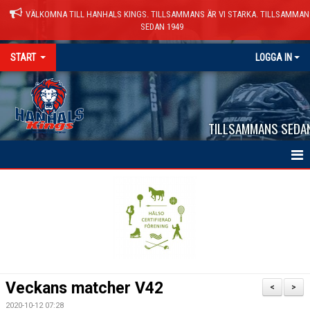
VÄLKOMNA TILL HANHALS KINGS. TILLSAMMANS ÄR VI STARKA. TILLSAMMAN
SEDAN 1949
START
LOGGA IN
TILLSAMMANS SEDA
HEM
NYHETER
VÅRA LAG
KALENDER
Veckans matcher V42
<
>
MATCHER
2020-10-12 07:28