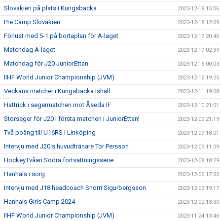
Slovakien på plats i Kungsbacka
2023-12-18 15:06
Pre Camp Slovakien
2023-12-18 12:09
Förlust med 5-1 på bortaplan för A-laget
2023-12-17 20:46
Matchdag A-laget
2023-12-17 02:39
Matchdag för J20 JuniorEttan
2023-12-16 00:03
IIHF World Junior Championship (JVM)
2023-12-12 19:25
Veckans matcher i Kungsbacka Ishall
2023-12-11 19:08
Hattrick i segermatchen mot Åseda IF
2023-12-10 21:01
Storseger för J20 i första matchen i JuniorEttan!
2023-12-09 21:19
Två poäng till U16RS i Linköping
2023-12-09 18:01
Intervju med J20:s huvudtränare Tor Persson
2023-12-09 11:09
HockeyTvåan Södra fortsättningsserie
2023-12-08 18:29
Hanhals i sorg
2023-12-06 17:52
Intervju med J18 headcoach Snorri Sigurbergsson
2023-12-03 19:17
Hanhals Girls Camp 2024
2023-12-02 13:30
IIHF World Junior Championship (JVM)
2023-11-24 13:46