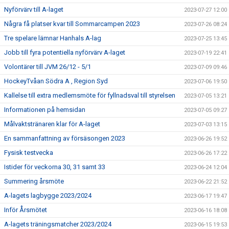
Nyförvärv till A-laget
2023-07-27 12:00
Några få platser kvar till Sommarcampen 2023
2023-07-26 08:24
Tre spelare lämnar Hanhals A-lag
2023-07-25 13:45
Jobb till fyra potentiella nyförvärv A-laget
2023-07-19 22:41
Volontärer till JVM 26/12 - 5/1
2023-07-09 09:46
HockeyTvåan Södra A , Region Syd
2023-07-06 19:50
Kallelse till extra medlemsmöte för fyllnadsval till styrelsen
2023-07-05 13:21
Informationen på hemsidan
2023-07-05 09:27
Målvaktstränaren klar för A-laget
2023-07-03 13:15
En sammanfattning av försäsongen 2023
2023-06-26 19:52
Fysisk testvecka
2023-06-26 17:22
Istider för veckorna 30, 31 samt 33
2023-06-24 12:04
Summering årsmöte
2023-06-22 21:52
A-lagets lagbygge 2023/2024
2023-06-17 19:47
Inför Årsmötet
2023-06-16 18:08
A-lagets träningsmatcher 2023/2024
2023-06-15 19:53