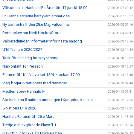
Välkomna till Hanhals IFs Årsmöte 17 juni kl 18:00
2026-05-07 20:42
En Hanhalsstjärna har tyvärr lämnat oss
2026-05-07 13:17
Ny partnerträff den 28:e Maj, välkomna.
2026-05-05 07:16
RexHockey har blivit HockeyStore
2026-05-04 22:47
Valberedningen informerar inför nästa säsong
2026-05-03 18:56
U16 Tränare 2026/2027
2026-05-03 14:34
Tack för en härlig hockeysäsong
2026-04-20 16:02
Närkontakt Tor Persson
2026-04-18 10:57
Partnerträff för Nätverket 15/4, klockan 17:00
2026-04-14 15:40
Idag börjar 5-Nationers med träningar
2026-04-13 07:44
Medlemsbrev Hanhals IF
2026-04-13 07:41
Spelschema 5 nationsturneringen i Kungsbacka Ishall
2026-04-12 12:25
5-Nations U19 2026
2026-03-12 17:21
Hanhals Partnerträff 26.e Mars
2026-03-11 18:29
Tredje och avgörande Playoff 1
2026-03-01 09:16
Playoff 1 inför kval till HockeyEttan
2026-02-26 08:27