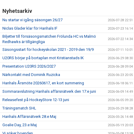
Nyhetsarkiv
Nu startar vi igång säsongen 26/27
2026-07-28 22:51
Niclas Glader klar för Hanhals IF
2026-07-23 16:14
Biljetter till försäsongsmatchen Frölunda HC vs Malmö
2026-07-22 14:34
Redhawks är tillgängliga
Säsongsstart för hockeyskolan 2021 - 2019 den 19/9
2026-07-11 10:01
U20RS börjar på bortaplan mot Kristianstads IK
2026-06-29 08:30
Presentation U20RS 2026/2027
2026-06-28 09:04
Närkontakt med Dominik Ruzicka
2026-06-23 20:05
Hanhals Årsmöte 20260617, en kort summering
2026-06-18 06:11
Sommaravslutning Hanhals affärsnätverk den 17:e juni
2026-06-09 14:49
Releasefest på HockeyStore 12-13 juni
2026-06-05 09:20
Träningsmatch SHL
2026-05-29 08:28
Hanhals Affärsnätverk 28.e Maj
2026-05-26 14:48
Goalie Day, 23.e Maj
2026-05-19 20:03
Vi söker boenden
2026-05-08 13:58