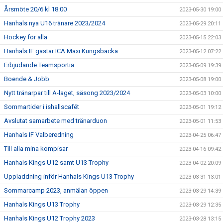
Årsmöte 20/6 kl 18:00
2023-05-30 19:00
Hanhals nya U16 tränare 2023/2024
2023-05-29 20:11
Hockey för alla
2023-05-15 22:03
Hanhals IF gästar ICA Maxi Kungsbacka
2023-05-12 07:22
Erbjudande Teamsportia
2023-05-09 19:39
Boende & Jobb
2023-05-08 19:00
Nytt tränarpar till A-laget, säsong 2023/2024
2023-05-03 10:00
Sommartider i ishallscafét
2023-05-01 19:12
Avslutat samarbete med tränarduon
2023-05-01 11:53
Hanhals IF Valberedning
2023-04-25 06:47
Till alla mina kompisar
2023-04-16 09:42
Hanhals Kings U12 samt U13 Trophy
2023-04-02 20:09
Uppladdning inför Hanhals Kings U13 Trophy
2023-03-31 13:01
Sommarcamp 2023, anmälan öppen
2023-03-29 14:39
Hanhals Kings U13 Trophy
2023-03-29 12:35
Hanhals Kings U12 Trophy 2023
2023-03-28 13:15