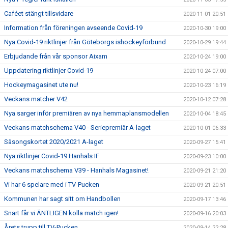
Caféet stängt tillsvidare
2020-11-01 20:51
Information från föreningen avseende Covid-19
2020-10-30 19:00
Nya Covid-19 riktlinjer från Göteborgs ishockeyförbund
2020-10-29 19:44
Erbjudande från vår sponsor Aixam
2020-10-24 19:00
Uppdatering riktlinjer Covid-19
2020-10-24 07:00
Hockeymagasinet ute nu!
2020-10-23 16:19
Veckans matcher V42
2020-10-12 07:28
Nya sarger inför premiären av nya hemmaplansmodellen
2020-10-04 18:45
Veckans matchschema V40 - Seriepremiär A-laget
2020-10-01 06:33
Säsongskortet 2020/2021 A-laget
2020-09-27 15:41
Nya riktlinjer Covid-19 Hanhals IF
2020-09-23 10:00
Veckans matchschema V39 - Hanhals Magasinet!
2020-09-21 21:20
Vi har 6 spelare med i TV-Pucken
2020-09-21 20:51
Kommunen har sagt sitt om Handbollen
2020-09-17 13:46
Snart får vi ÄNTLIGEN kolla match igen!
2020-09-16 20:03
Årets trupp till TV-Pucken
2020-09-14 22:28