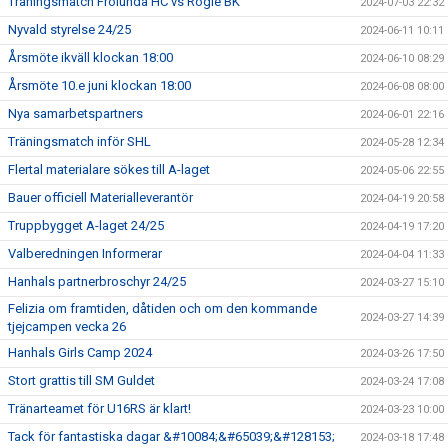
Träningsmatch Frölunda HC vs Rögle BK
2024-07-03 22:32
Nyvald styrelse 24/25
2024-06-11 10:11
Årsmöte ikväll klockan 18:00
2024-06-10 08:29
Årsmöte 10.e juni klockan 18:00
2024-06-08 08:00
Nya samarbetspartners
2024-06-01 22:16
Träningsmatch inför SHL
2024-05-28 12:34
Flertal materialare sökes till A-laget
2024-05-06 22:55
Bauer officiell Materialleverantör
2024-04-19 20:58
Truppbygget A-laget 24/25
2024-04-19 17:20
Valberedningen Informerar
2024-04-04 11:33
Hanhals partnerbroschyr 24/25
2024-03-27 15:10
Felizia om framtiden, dåtiden och om den kommande
2024-03-27 14:39
tjejcampen vecka 26
Hanhals Girls Camp 2024
2024-03-26 17:50
Stort grattis till SM Guldet
2024-03-24 17:08
Tränarteamet för U16RS är klart!
2024-03-23 10:00
Tack för fantastiska dagar &#10084;&#65039;&#128153;
2024-03-18 17:48