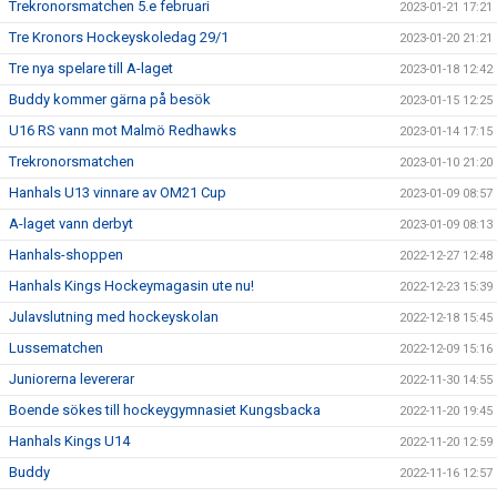
Trekronorsmatchen 5.e februari
2023-01-21 17:21
Tre Kronors Hockeyskoledag 29/1
2023-01-20 21:21
Tre nya spelare till A-laget
2023-01-18 12:42
Buddy kommer gärna på besök
2023-01-15 12:25
U16 RS vann mot Malmö Redhawks
2023-01-14 17:15
Trekronorsmatchen
2023-01-10 21:20
Hanhals U13 vinnare av OM21 Cup
2023-01-09 08:57
A-laget vann derbyt
2023-01-09 08:13
Hanhals-shoppen
2022-12-27 12:48
Hanhals Kings Hockeymagasin ute nu!
2022-12-23 15:39
Julavslutning med hockeyskolan
2022-12-18 15:45
Lussematchen
2022-12-09 15:16
Juniorerna levererar
2022-11-30 14:55
Boende sökes till hockeygymnasiet Kungsbacka
2022-11-20 19:45
Hanhals Kings U14
2022-11-20 12:59
Buddy
2022-11-16 12:57