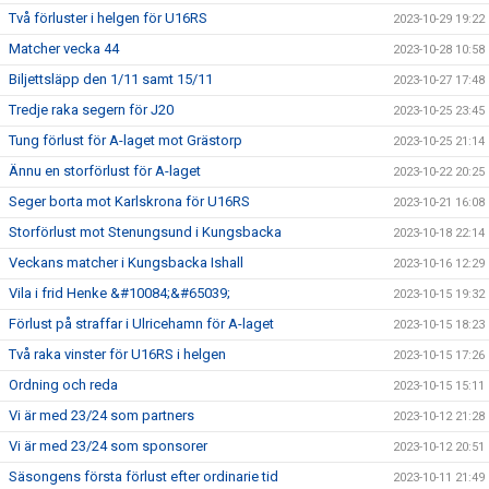
Två förluster i helgen för U16RS
2023-10-29 19:22
Matcher vecka 44
2023-10-28 10:58
Biljettsläpp den 1/11 samt 15/11
2023-10-27 17:48
Tredje raka segern för J20
2023-10-25 23:45
Tung förlust för A-laget mot Grästorp
2023-10-25 21:14
Ännu en storförlust för A-laget
2023-10-22 20:25
Seger borta mot Karlskrona för U16RS
2023-10-21 16:08
Storförlust mot Stenungsund i Kungsbacka
2023-10-18 22:14
Veckans matcher i Kungsbacka Ishall
2023-10-16 12:29
Vila i frid Henke &#10084;&#65039;
2023-10-15 19:32
Förlust på straffar i Ulricehamn för A-laget
2023-10-15 18:23
Två raka vinster för U16RS i helgen
2023-10-15 17:26
Ordning och reda
2023-10-15 15:11
Vi är med 23/24 som partners
2023-10-12 21:28
Vi är med 23/24 som sponsorer
2023-10-12 20:51
Säsongens första förlust efter ordinarie tid
2023-10-11 21:49