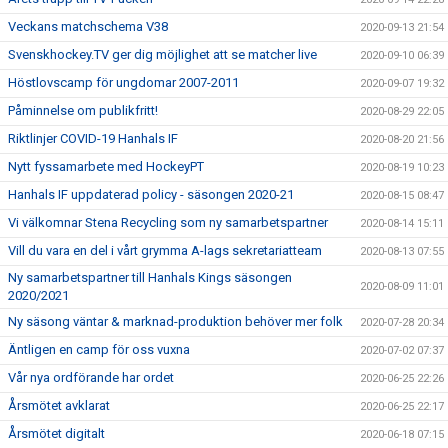
Veckans matchschema V38
2020-09-13 21:54
Svenskhockey.TV ger dig möjlighet att se matcher live
2020-09-10 06:39
Höstlovscamp för ungdomar 2007-2011
2020-09-07 19:32
Påminnelse om publikfritt!
2020-08-29 22:05
Riktlinjer COVID-19 Hanhals IF
2020-08-20 21:56
Nytt fyssamarbete med HockeyPT
2020-08-19 10:23
Hanhals IF uppdaterad policy - säsongen 2020-21
2020-08-15 08:47
Vi välkomnar Stena Recycling som ny samarbetspartner
2020-08-14 15:11
Vill du vara en del i vårt grymma A-lags sekretariatteam
2020-08-13 07:55
Ny samarbetspartner till Hanhals Kings säsongen
2020-08-09 11:01
2020/2021
Ny säsong väntar & marknad-produktion behöver mer folk
2020-07-28 20:34
Äntligen en camp för oss vuxna
2020-07-02 07:37
Vår nya ordförande har ordet
2020-06-25 22:26
Årsmötet avklarat
2020-06-25 22:17
Årsmötet digitalt
2020-06-18 07:15