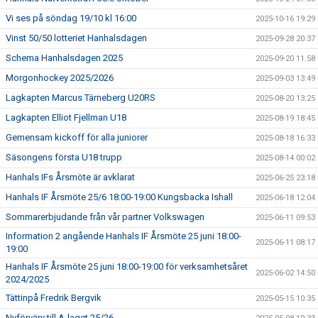
Vi ses på söndag 19/10 kl 16:00
2025-10-16 19:29
Vinst 50/50 lotteriet Hanhalsdagen
2025-09-28 20:37
Schema Hanhalsdagen 2025
2025-09-20 11:58
Morgonhockey 2025/2026
2025-09-03 13:49
Lagkapten Marcus Tärneberg U20RS
2025-08-20 13:25
Lagkapten Elliot Fjellman U18
2025-08-19 18:45
Gemensam kickoff för alla juniorer
2025-08-18 16:33
Säsongens första U18 trupp
2025-08-14 00:02
Hanhals IFs Årsmöte är avklarat
2025-06-25 23:18
Hanhals IF Årsmöte 25/6 18:00-19:00 Kungsbacka Ishall
2025-06-18 12:04
Sommarerbjudande från vår partner Volkswagen
2025-06-11 09:53
Information 2 angående Hanhals IF Årsmöte 25 juni 18:00-
2025-06-11 08:17
19:00
Hanhals IF Årsmöte 25 juni 18:00-19:00 för verksamhetsåret
2025-06-02 14:50
2024/2025
Tättinpå Fredrik Bergvik
2025-05-15 10:35
Nyförvärv till A-laget 25/26