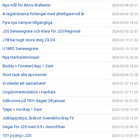
Nya mål för Alma Wallentin
2024-03-08 20:21
A-lagstränarna förlänger med ytterligare två år
2024-03-04 20:20
Fyra nya camper tillgängliga
2024-03-03 18:52
J20 Seriesegrare och klara för J20 Regional
2024-02-20 22:07
J18 har tagit stora steg 23/24
2024-02-19 21:34
U16RS Seriesegrare
2024-02-19 15:26
Nya Hanhalsmössan
2024-02-16 20:26
Buddy + Fönster24sju = Sant
2024-02-05 14:50
Stort tack alla sponsorer
2024-02-04 22:28
Vi inleder ett samarbete!
2024-01-27 14:05
Ungdomsrevolution i Hanhals
2024-01-27 11:23
Välkomna på TKH-dagen 28 januari
2024-01-26 21:05
Tjejer + Hockey = Sant
2023-12-30 15:35
Julklappstips, årskort Svenskhockey.TV
2023-12-20 12:05
Seger för J20 med 0-9 i JuniorEttan
2023-12-20 00:15
101 poäng i J20
2023-12-19 21:59