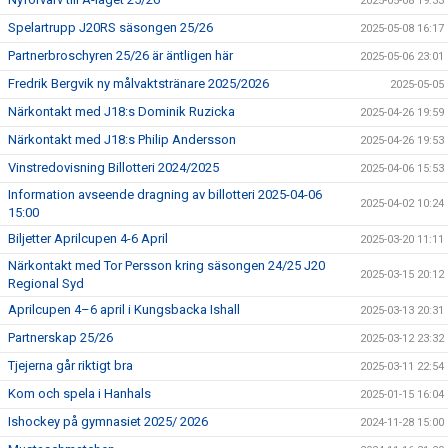
2025-05-08 19:33
Spelartrupp J20RS säsongen 25/26
2025-05-08 16:17
Partnerbroschyren 25/26 är äntligen här
2025-05-06 23:01
Fredrik Bergvik ny målvaktstränare 2025/2026
2025-05-05
Närkontakt med J18:s Dominik Ruzicka
2025-04-26 19:59
Närkontakt med J18:s Philip Andersson
2025-04-26 19:53
Vinstredovisning Billotteri 2024/2025
2025-04-06 15:53
Information avseende dragning av billotteri 2025-04-06
2025-04-02 10:24
15:00
Biljetter Aprilcupen 4-6 April
2025-03-20 11:11
Närkontakt med Tor Persson kring säsongen 24/25 J20
2025-03-15 20:12
Regional Syd
Aprilcupen 4–6 april i Kungsbacka Ishall
2025-03-13 20:31
Partnerskap 25/26
2025-03-12 23:32
Tjejerna går riktigt bra
2025-03-11 22:54
Kom och spela i Hanhals
2025-01-15 16:04
Ishockey på gymnasiet 2025/ 2026
2024-11-28 15:00