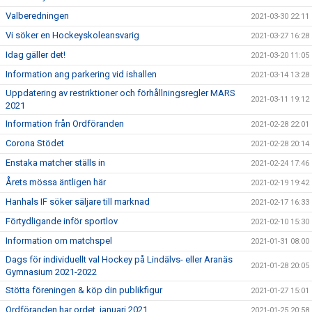
Valberedningen
2021-03-30 22:11
Vi söker en Hockeyskoleansvarig
2021-03-27 16:28
Idag gäller det!
2021-03-20 11:05
Information ang parkering vid ishallen
2021-03-14 13:28
Uppdatering av restriktioner och förhållningsregler MARS
2021-03-11 19:12
2021
Information från Ordföranden
2021-02-28 22:01
Corona Stödet
2021-02-28 20:14
Enstaka matcher ställs in
2021-02-24 17:46
Årets mössa äntligen här
2021-02-19 19:42
Hanhals IF söker säljare till marknad
2021-02-17 16:33
Förtydligande inför sportlov
2021-02-10 15:30
Information om matchspel
2021-01-31 08:00
Dags för individuellt val Hockey på Lindälvs- eller Aranäs
2021-01-28 20:05
Gymnasium 2021-2022
Stötta föreningen & köp din publikfigur
2021-01-27 15:01
Ordföranden har ordet, januari 2021
2021-01-25 20:58