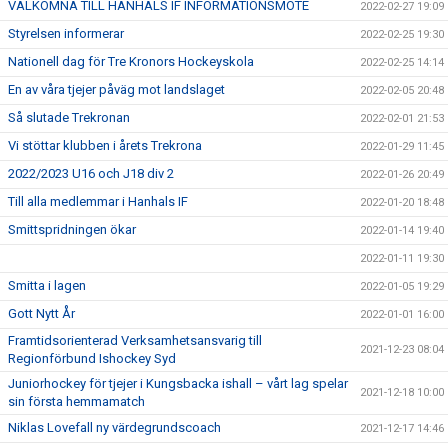
VÄLKOMNA TILL HANHALS IF INFORMATIONSMÖTE
2022-02-27 19:09
Styrelsen informerar
2022-02-25 19:30
Nationell dag för Tre Kronors Hockeyskola
2022-02-25 14:14
En av våra tjejer påväg mot landslaget
2022-02-05 20:48
Så slutade Trekronan
2022-02-01 21:53
Vi stöttar klubben i årets Trekrona
2022-01-29 11:45
2022/2023 U16 och J18 div 2
2022-01-26 20:49
Till alla medlemmar i Hanhals IF
2022-01-20 18:48
Smittspridningen ökar
2022-01-14 19:40
2022-01-11 19:30
Smitta i lagen
2022-01-05 19:29
Gott Nytt År
2022-01-01 16:00
Framtidsorienterad Verksamhetsansvarig till
2021-12-23 08:04
Regionförbund Ishockey Syd
Juniorhockey för tjejer i Kungsbacka ishall – vårt lag spelar
2021-12-18 10:00
sin första hemmamatch
Niklas Lovefall ny värdegrundscoach
2021-12-17 14:46