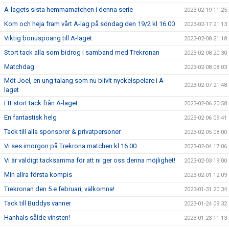
A-lagets sista hemmamatchen i denna serie
2023-02-19 11:25
Kom och heja fram vårt A-lag på söndag den 19/2 kl 16.00
2023-02-17 21:13
Viktig bonuspoäng till A-laget
2023-02-08 21:18
Stort tack alla som bidrog i samband med Trekronan
2023-02-08 20:30
Matchdag
2023-02-08 08:03
Möt Joel, en ung talang som nu blivit nyckelspelare i A-
2023-02-07 21:48
laget
Ett stort tack från A-laget.
2023-02-06 20:58
En fantastisk helg
2023-02-06 09:41
Tack till alla sponsorer & privatpersoner
2023-02-05 08:00
Vi ses imorgon på Trekrona matchen kl 16.00
2023-02-04 17:06
Vi är väldigt tacksamma för att ni ger oss denna möjlighet!
2023-02-03 19:00
Min allra första kompis
2023-02-01 12:09
Trekronan den 5.e februari, välkomna!
2023-01-31 20:34
Tack till Buddys vänner
2023-01-24 09:32
Hanhals sålde vinsten!
2023-01-23 11:13