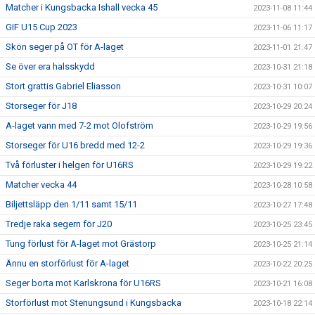
Matcher i Kungsbacka Ishall vecka 45
2023-11-08 11:44
GIF U15 Cup 2023
2023-11-06 11:17
Skön seger på OT för A-laget
2023-11-01 21:47
Se över era halsskydd
2023-10-31 21:18
Stort grattis Gabriel Eliasson
2023-10-31 10:07
Storseger för J18
2023-10-29 20:24
A-laget vann med 7-2 mot Olofström
2023-10-29 19:56
Storseger för U16 bredd med 12-2
2023-10-29 19:36
Två förluster i helgen för U16RS
2023-10-29 19:22
Matcher vecka 44
2023-10-28 10:58
Biljettsläpp den 1/11 samt 15/11
2023-10-27 17:48
Tredje raka segern för J20
2023-10-25 23:45
Tung förlust för A-laget mot Grästorp
2023-10-25 21:14
Ännu en storförlust för A-laget
2023-10-22 20:25
Seger borta mot Karlskrona för U16RS
2023-10-21 16:08
Storförlust mot Stenungsund i Kungsbacka
2023-10-18 22:14