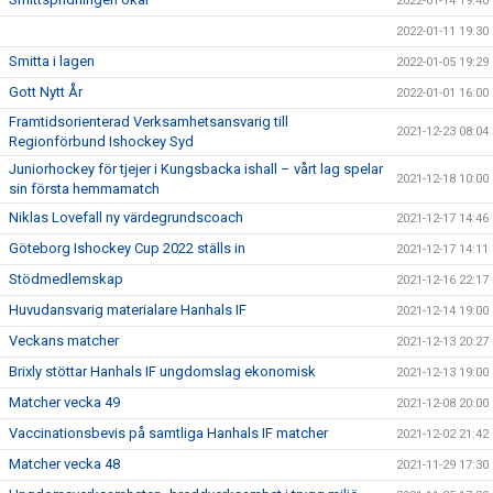
2022-01-14 19:40
2022-01-11 19:30
Smitta i lagen
2022-01-05 19:29
Gott Nytt År
2022-01-01 16:00
Framtidsorienterad Verksamhetsansvarig till
2021-12-23 08:04
Regionförbund Ishockey Syd
Juniorhockey för tjejer i Kungsbacka ishall – vårt lag spelar
2021-12-18 10:00
sin första hemmamatch
Niklas Lovefall ny värdegrundscoach
2021-12-17 14:46
Göteborg Ishockey Cup 2022 ställs in
2021-12-17 14:11
Stödmedlemskap
2021-12-16 22:17
Huvudansvarig materialare Hanhals IF
2021-12-14 19:00
Veckans matcher
2021-12-13 20:27
Brixly stöttar Hanhals IF ungdomslag ekonomisk
2021-12-13 19:00
Matcher vecka 49
2021-12-08 20:00
Vaccinationsbevis på samtliga Hanhals IF matcher
2021-12-02 21:42
Matcher vecka 48
2021-11-29 17:30