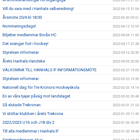
2022-06-13 21:25
Vill du vara med i Hanhals valberedning!
2022-06-13 21:04
Årsmöte 20/6 kl 18:00
2022-05-30 09:51
Nomineringsdags!
2022-04-12 10:59
Biljetter medlemmar Borås HC
2022-04-04 11:00
Det svänger fort i hockey!
2022-03-17 21:28
Styrelsen informerar
2022-03-16 20:30
Årets Hanhals Handske
2022-03-03 20:00
VÄLKOMNA TILL HANHALS IF INFORMATIONSMÖTE
2022-02-27 19:09
Styrelsen informerar
2022-02-25 19:30
Nationell dag för Tre Kronors Hockeyskola
2022-02-25 14:14
En av våra tjejer påväg mot landslaget
2022-02-05 20:48
Så slutade Trekronan
2022-02-01 21:53
Vi stöttar klubben i årets Trekrona
2022-01-29 11:45
2022/2023 U16 och J18 div 2
2022-01-26 20:49
Till alla medlemmar i Hanhals IF
2022-01-20 18:48
Smittspridningen ökar