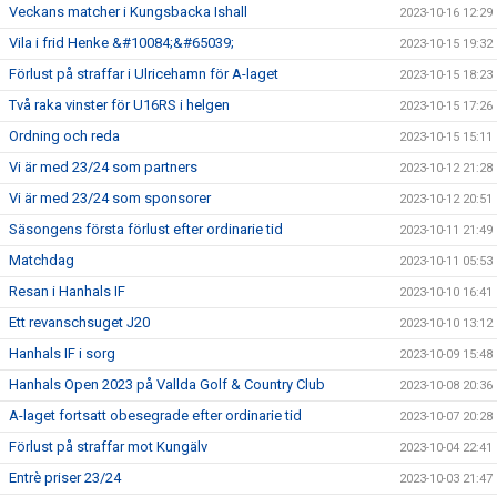
Veckans matcher i Kungsbacka Ishall
2023-10-16 12:29
Vila i frid Henke &#10084;&#65039;
2023-10-15 19:32
Förlust på straffar i Ulricehamn för A-laget
2023-10-15 18:23
Två raka vinster för U16RS i helgen
2023-10-15 17:26
Ordning och reda
2023-10-15 15:11
Vi är med 23/24 som partners
2023-10-12 21:28
Vi är med 23/24 som sponsorer
2023-10-12 20:51
Säsongens första förlust efter ordinarie tid
2023-10-11 21:49
Matchdag
2023-10-11 05:53
Resan i Hanhals IF
2023-10-10 16:41
Ett revanschsuget J20
2023-10-10 13:12
Hanhals IF i sorg
2023-10-09 15:48
Hanhals Open 2023 på Vallda Golf & Country Club
2023-10-08 20:36
A-laget fortsatt obesegrade efter ordinarie tid
2023-10-07 20:28
Förlust på straffar mot Kungälv
2023-10-04 22:41
Entrè priser 23/24
2023-10-03 21:47