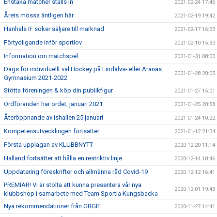
Enstaka matcher ställs in
2021-02-24 17:46
Årets mössa äntligen här
2021-02-19 19:42
Hanhals IF söker säljare till marknad
2021-02-17 16:33
Förtydligande inför sportlov
2021-02-10 15:30
Information om matchspel
2021-01-31 08:00
Dags för individuellt val Hockey på Lindälvs- eller Aranäs
2021-01-28 20:05
Gymnasium 2021-2022
Stötta föreningen & köp din publikfigur
2021-01-27 15:01
Ordföranden har ordet, januari 2021
2021-01-25 20:58
Återöppnande av ishallen 25 januari
2021-01-24 10:22
Kompetensutvecklingen fortsätter
2021-01-12 21:34
Första upplagan av KLUBBNYTT
2020-12-20 11:14
Halland fortsätter att hålla en restriktiv linje
2020-12-14 18:46
Uppdatering föreskrifter och allmänna råd Covid-19
2020-12-12 16:41
PREMIÄR! Vi är stolta att kunna presentera vår nya
2020-12-01 19:43
klubbshop i samarbete med Team Sportia Kungsbacka
Nya rekommendationer från GBGIF
2020-11-27 14:41