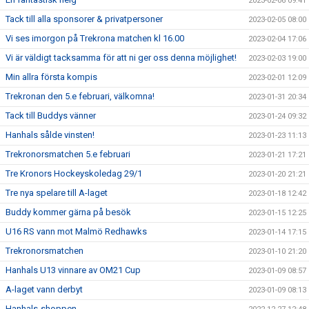
2023-02-06 09:41
Tack till alla sponsorer & privatpersoner
2023-02-05 08:00
Vi ses imorgon på Trekrona matchen kl 16.00
2023-02-04 17:06
Vi är väldigt tacksamma för att ni ger oss denna möjlighet!
2023-02-03 19:00
Min allra första kompis
2023-02-01 12:09
Trekronan den 5.e februari, välkomna!
2023-01-31 20:34
Tack till Buddys vänner
2023-01-24 09:32
Hanhals sålde vinsten!
2023-01-23 11:13
Trekronorsmatchen 5.e februari
2023-01-21 17:21
Tre Kronors Hockeyskoledag 29/1
2023-01-20 21:21
Tre nya spelare till A-laget
2023-01-18 12:42
Buddy kommer gärna på besök
2023-01-15 12:25
U16 RS vann mot Malmö Redhawks
2023-01-14 17:15
Trekronorsmatchen
2023-01-10 21:20
Hanhals U13 vinnare av OM21 Cup
2023-01-09 08:57
A-laget vann derbyt
2023-01-09 08:13
Hanhals-shoppen