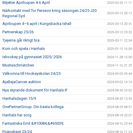
Biljetter Aprilcupen 4-6 April
2025-03-20 11:11
Närkontakt med Tor Persson kring säsongen 24/25 J20
2025-03-15 20:12
Regional Syd
Aprilcupen 4–6 april i Kungsbacka Ishall
2025-03-13 20:31
Partnerskap 25/26
2025-03-12 23:32
Tjejerna går riktigt bra
2025-03-11 22:54
Kom och spela i Hanhals
2025-01-15 16:04
Ishockey på gymnasiet 2025/ 2026
2024-11-28 15:00
Mustaschmatchen
2024-11-16 21:29
Välkomna till Hockeyskolan 24/25
2024-09-03 09:44
AjaBajaCancer auktion
2024-09-02 14:10
Nya styrande dokument för Hanhals IF
2024-08-30 23:02
Hanhalsdagen 15/9
2024-08-30 13:33
OnePartnerGroup. Din bästa kollega.
2024-08-29 08:57
Hanhals har sorg
2024-08-18 20:07
Fantastiska Emil &#10084;&#65039;
2024-08-16 23:44
Poängbäst 23/24
2024-08-16 11:23