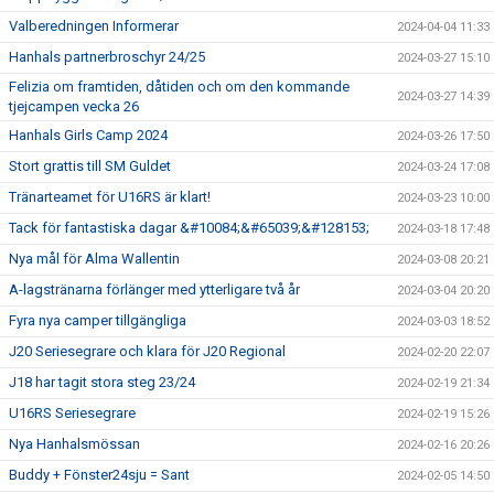
Valberedningen Informerar
2024-04-04 11:33
Hanhals partnerbroschyr 24/25
2024-03-27 15:10
Felizia om framtiden, dåtiden och om den kommande
2024-03-27 14:39
tjejcampen vecka 26
Hanhals Girls Camp 2024
2024-03-26 17:50
Stort grattis till SM Guldet
2024-03-24 17:08
Tränarteamet för U16RS är klart!
2024-03-23 10:00
Tack för fantastiska dagar &#10084;&#65039;&#128153;
2024-03-18 17:48
Nya mål för Alma Wallentin
2024-03-08 20:21
A-lagstränarna förlänger med ytterligare två år
2024-03-04 20:20
Fyra nya camper tillgängliga
2024-03-03 18:52
J20 Seriesegrare och klara för J20 Regional
2024-02-20 22:07
J18 har tagit stora steg 23/24
2024-02-19 21:34
U16RS Seriesegrare
2024-02-19 15:26
Nya Hanhalsmössan
2024-02-16 20:26
Buddy + Fönster24sju = Sant
2024-02-05 14:50