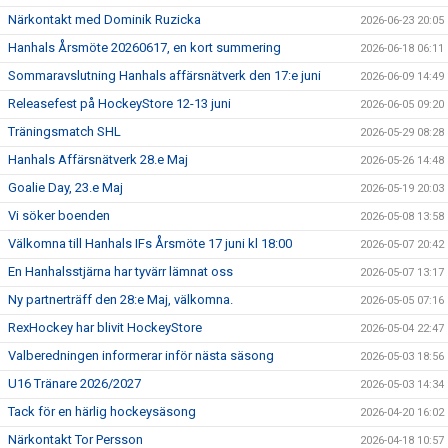
Närkontakt med Dominik Ruzicka
2026-06-23 20:05
Hanhals Årsmöte 20260617, en kort summering
2026-06-18 06:11
Sommaravslutning Hanhals affärsnätverk den 17:e juni
2026-06-09 14:49
Releasefest på HockeyStore 12-13 juni
2026-06-05 09:20
Träningsmatch SHL
2026-05-29 08:28
Hanhals Affärsnätverk 28.e Maj
2026-05-26 14:48
Goalie Day, 23.e Maj
2026-05-19 20:03
Vi söker boenden
2026-05-08 13:58
Välkomna till Hanhals IFs Årsmöte 17 juni kl 18:00
2026-05-07 20:42
En Hanhalsstjärna har tyvärr lämnat oss
2026-05-07 13:17
Ny partnerträff den 28:e Maj, välkomna.
2026-05-05 07:16
RexHockey har blivit HockeyStore
2026-05-04 22:47
Valberedningen informerar inför nästa säsong
2026-05-03 18:56
U16 Tränare 2026/2027
2026-05-03 14:34
Tack för en härlig hockeysäsong
2026-04-20 16:02
Närkontakt Tor Persson
2026-04-18 10:57