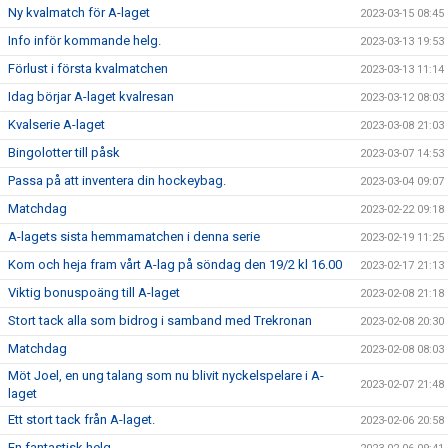
Ny kvalmatch för A-laget
2023-03-15 08:45
Info inför kommande helg.
2023-03-13 19:53
Förlust i första kvalmatchen
2023-03-13 11:14
Idag börjar A-laget kvalresan
2023-03-12 08:03
Kvalserie A-laget
2023-03-08 21:03
Bingolotter till påsk
2023-03-07 14:53
Passa på att inventera din hockeybag.
2023-03-04 09:07
Matchdag
2023-02-22 09:18
A-lagets sista hemmamatchen i denna serie
2023-02-19 11:25
Kom och heja fram vårt A-lag på söndag den 19/2 kl 16.00
2023-02-17 21:13
Viktig bonuspoäng till A-laget
2023-02-08 21:18
Stort tack alla som bidrog i samband med Trekronan
2023-02-08 20:30
Matchdag
2023-02-08 08:03
Möt Joel, en ung talang som nu blivit nyckelspelare i A-
2023-02-07 21:48
laget
Ett stort tack från A-laget.
2023-02-06 20:58
En fantastisk helg