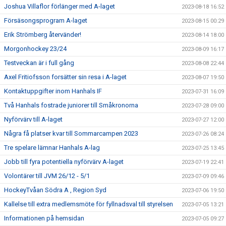
Joshua Villaflor förlänger med A-laget
2023-08-18 16:52
Försäsongsprogram A-laget
2023-08-15 00:29
Erik Strömberg återvänder!
2023-08-14 18:00
Morgonhockey 23/24
2023-08-09 16:17
Testveckan är i full gång
2023-08-08 22:44
Axel Fritiofsson forsätter sin resa i A-laget
2023-08-07 19:50
Kontaktuppgifter inom Hanhals IF
2023-07-31 16:09
Två Hanhals fostrade juniorer till Småkronorna
2023-07-28 09:00
Nyförvärv till A-laget
2023-07-27 12:00
Några få platser kvar till Sommarcampen 2023
2023-07-26 08:24
Tre spelare lämnar Hanhals A-lag
2023-07-25 13:45
Jobb till fyra potentiella nyförvärv A-laget
2023-07-19 22:41
Volontärer till JVM 26/12 - 5/1
2023-07-09 09:46
HockeyTvåan Södra A , Region Syd
2023-07-06 19:50
Kallelse till extra medlemsmöte för fyllnadsval till styrelsen
2023-07-05 13:21
Informationen på hemsidan
2023-07-05 09:27