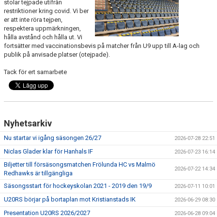
stolar tejpade utifrån
restriktioner kring covid. Vi ber
CAMPER
er att inte röra tejpen,
respektera uppmärkningen,
CUPER
hålla avstånd och hålla ut. Vi
fortsätter med vaccinationsbevis på matcher från U9 upp till A-lag och
publik på anvisade platser (otejpade).
CAFÉET
Tack för ert samarbete
PARTNERS
PARTNERBROSCHYR
KLUBB 1949
Nyhetsarkiv
Nu startar vi igång säsongen 26/27
2026-07-28 22:51
TREKRONAN
Niclas Glader klar för Hanhals IF
2026-07-23 16:14
KLUBBEN
Biljetter till försäsongsmatchen Frölunda HC vs Malmö
2026-07-22 14:34
Redhawks är tillgängliga
BILJETTER
Säsongsstart för hockeyskolan 2021 - 2019 den 19/9
2026-07-11 10:01
U20RS börjar på bortaplan mot Kristianstads IK
2026-06-29 08:30
Presentation U20RS 2026/2027
2026-06-28 09:04