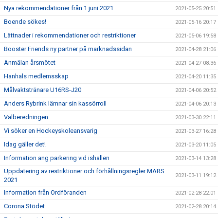
Nya rekommendationer från 1 juni 2021
2021-05-25 20:51
Boende sökes!
2021-05-16 20:17
Lättnader i rekommendationer och restriktioner
2021-05-06 19:58
Booster Friends ny partner på marknadssidan
2021-04-28 21:06
Anmälan årsmötet
2021-04-27 08:36
Hanhals medlemsskap
2021-04-20 11:35
Målvaktstränare U16RS-J20
2021-04-06 20:52
Anders Rybrink lämnar sin kassörroll
2021-04-06 20:13
Valberedningen
2021-03-30 22:11
Vi söker en Hockeyskoleansvarig
2021-03-27 16:28
Idag gäller det!
2021-03-20 11:05
Information ang parkering vid ishallen
2021-03-14 13:28
Uppdatering av restriktioner och förhållningsregler MARS
2021-03-11 19:12
2021
Information från Ordföranden
2021-02-28 22:01
Corona Stödet
2021-02-28 20:14