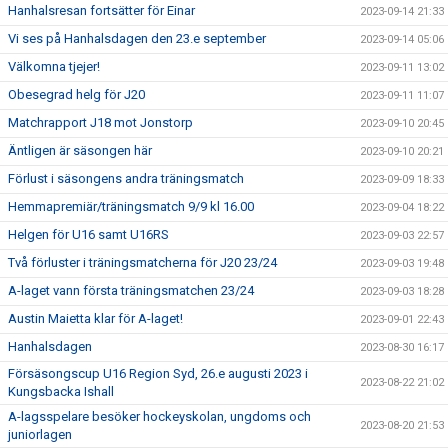
Hanhalsresan fortsätter för Einar
2023-09-14 21:33
Vi ses på Hanhalsdagen den 23.e september
2023-09-14 05:06
Välkomna tjejer!
2023-09-11 13:02
Obesegrad helg för J20
2023-09-11 11:07
Matchrapport J18 mot Jonstorp
2023-09-10 20:45
Äntligen är säsongen här
2023-09-10 20:21
Förlust i säsongens andra träningsmatch
2023-09-09 18:33
Hemmapremiär/träningsmatch 9/9 kl 16.00
2023-09-04 18:22
Helgen för U16 samt U16RS
2023-09-03 22:57
Två förluster i träningsmatcherna för J20 23/24
2023-09-03 19:48
A-laget vann första träningsmatchen 23/24
2023-09-03 18:28
Austin Maietta klar för A-laget!
2023-09-01 22:43
Hanhalsdagen
2023-08-30 16:17
Försäsongscup U16 Region Syd, 26.e augusti 2023 i
2023-08-22 21:02
Kungsbacka Ishall
A-lagsspelare besöker hockeyskolan, ungdoms och
2023-08-20 21:53
juniorlagen