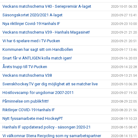
Veckans matchschema V40 - Seriepremiär A-laget
2020-10-01 06:33
Säsongskortet 2020/2021 A-laget
2020-09-27 15:41
Nya riktlinjer Covid-19 Hanhals IF
2020-09-23 10:00
Veckans matchschema V39 - Hanhals Magasinet!
2020-09-21 21:20
Vi har 6 spelare med i TV-Pucken
2020-09-21 20:51
Kommunen har sagt sitt om Handbollen
2020-09-17 13:46
Snart får vi ÄNTLIGEN kolla match igen!
2020-09-16 20:03
Årets trupp till TV-Pucken
2020-09-14 22:28
Veckans matchschema V38
2020-09-13 21:54
Svenskhockey.TV ger dig möjlighet att se matcher live
2020-09-10 06:39
Höstlovscamp för ungdomar 2007-2011
2020-09-07 19:32
Påminnelse om publikfritt!
2020-08-29 22:05
Riktlinjer COVID-19 Hanhals IF
2020-08-20 21:56
Nytt fyssamarbete med HockeyPT
2020-08-19 10:23
Hanhals IF uppdaterad policy - säsongen 2020-21
2020-08-15 08:47
Vi välkomnar Stena Recycling som ny samarbetspartner
2020-08-14 15:11