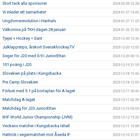
Stort tack alla sponsorer
2024-02-04 22:28
Vi inleder ett samarbete!
2024-01-27 14:05
Ungdomsrevolution i Hanhals
2024-01-27 11:23
Välkomna på TKH-dagen 28 januari
2024-01-26 21:05
Tjejer + Hockey = Sant
2023-12-30 15:35
Julklappstips, årskort Svenskhockey.TV
2023-12-20 12:05
Seger för J20 med 0-9 i JuniorEttan
2023-12-20 00:15
101 poäng i J20
2023-12-19 21:59
Slovakien på plats i Kungsbacka
2023-12-18 15:06
Pre Camp Slovakien
2023-12-18 12:09
Förlust med 5-1 på bortaplan för A-laget
2023-12-17 20:46
Matchdag A-laget
2023-12-17 02:39
Matchdag för J20 JuniorEttan
2023-12-16 00:03
IIHF World Junior Championship (JVM)
2023-12-12 19:25
Veckans matcher i Kungsbacka Ishall
2023-12-11 19:08
Hattrick i segermatchen mot Åseda IF
2023-12-10 21:01