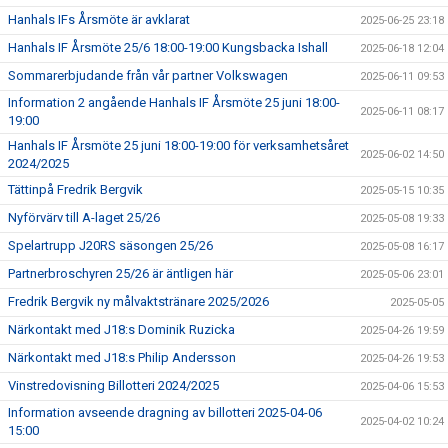
Hanhals IFs Årsmöte är avklarat
2025-06-25 23:18
Hanhals IF Årsmöte 25/6 18:00-19:00 Kungsbacka Ishall
2025-06-18 12:04
Sommarerbjudande från vår partner Volkswagen
2025-06-11 09:53
Information 2 angående Hanhals IF Årsmöte 25 juni 18:00-
2025-06-11 08:17
19:00
Hanhals IF Årsmöte 25 juni 18:00-19:00 för verksamhetsåret
2025-06-02 14:50
2024/2025
Tättinpå Fredrik Bergvik
2025-05-15 10:35
Nyförvärv till A-laget 25/26
2025-05-08 19:33
Spelartrupp J20RS säsongen 25/26
2025-05-08 16:17
Partnerbroschyren 25/26 är äntligen här
2025-05-06 23:01
Fredrik Bergvik ny målvaktstränare 2025/2026
2025-05-05
Närkontakt med J18:s Dominik Ruzicka
2025-04-26 19:59
Närkontakt med J18:s Philip Andersson
2025-04-26 19:53
Vinstredovisning Billotteri 2024/2025
2025-04-06 15:53
Information avseende dragning av billotteri 2025-04-06
2025-04-02 10:24
15:00