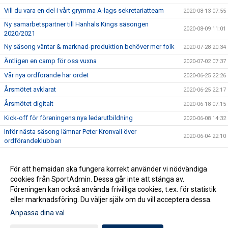
Vill du vara en del i vårt grymma A-lags sekretariatteam
2020-08-13 07:55
Ny samarbetspartner till Hanhals Kings säsongen
2020-08-09 11:01
2020/2021
Ny säsong väntar & marknad-produktion behöver mer folk
2020-07-28 20:34
Äntligen en camp för oss vuxna
2020-07-02 07:37
Vår nya ordförande har ordet
2020-06-25 22:26
Årsmötet avklarat
2020-06-25 22:17
Årsmötet digitalt
2020-06-18 07:15
Kick-off för föreningens nya ledarutbildning
2020-06-08 14:32
Inför nästa säsong lämnar Peter Kronvall över
2020-06-04 22:10
ordförandeklubban
Warrior klubbprofil 2020/2021
2020-06-04 21:42
Hanhals Kings sluter avtal med Warrior Hockey
För att hemsidan ska fungera korrekt använder vi nödvändiga
2020-06-01 18:19
cookies från SportAdmin. Dessa går inte att stänga av.
Vi är Hanhals Kings
2020-05-27 14:55
Föreningen kan också använda frivilliga cookies, t.ex. för statistik
eller marknadsföring. Du väljer själv om du vill acceptera dessa.
Anpassa dina val
Cookie-inställningar
Gå till Webbversion