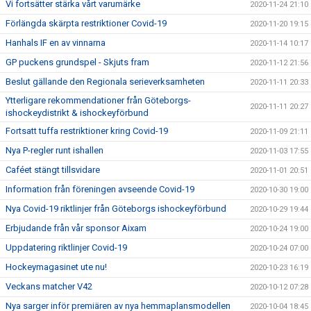
Vi fortsätter stärka vårt varumärke
2020-11-24 21:10
Förlängda skärpta restriktioner Covid-19
2020-11-20 19:15
Hanhals IF en av vinnarna
2020-11-14 10:17
GP puckens grundspel - Skjuts fram
2020-11-12 21:56
Beslut gällande den Regionala serieverksamheten
2020-11-11 20:33
Ytterligare rekommendationer från Göteborgs-
2020-11-11 20:27
ishockeydistrikt & ishockeyförbund
Fortsatt tuffa restriktioner kring Covid-19
2020-11-09 21:11
Nya P-regler runt ishallen
2020-11-03 17:55
Caféet stängt tillsvidare
2020-11-01 20:51
Information från föreningen avseende Covid-19
2020-10-30 19:00
Nya Covid-19 riktlinjer från Göteborgs ishockeyförbund
2020-10-29 19:44
Erbjudande från vår sponsor Aixam
2020-10-24 19:00
Uppdatering riktlinjer Covid-19
2020-10-24 07:00
Hockeymagasinet ute nu!
2020-10-23 16:19
Veckans matcher V42
2020-10-12 07:28
Nya sarger inför premiären av nya hemmaplansmodellen
2020-10-04 18:45