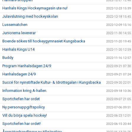
2022-12-27 12:48
Hanhals Kings Hockeymagasin ute nu!
2022-12-23 15:39
Julavslutning med hockeyskolan
2022-12-18 15:45
Lussematchen
2022-12-09 15:16
Juniorerna levererar
2022-11-30 14:55
Boende sökes till hockeygymnasiet Kungsbacka
2022-11-20 19:45
Hanhals Kings U14
2022-11-20 12:59
Buddy
2022-11-16 12:57
Program Hanhalsdagen 24/9
2022-09-21 07:30
Hanhalsdagen 24/9
2022-09-21 07:24
Succé för nyinstiftade Kultur- & Idrottsgalan i Kungsbacka
2022-09-20 22:01
Information kring A-hallen.
2022-09-18 10:36
Sportchefen har ordet
2022-09-07 21:05
Ny personuppgiftspolicy
2022-07-06 09:51
Vill du börja spela hockey!
2022-06-23 12:01
Sportchefen har ordet!
2022-06-15 20:44
Årsmöteshandlingar nu tillgängliga