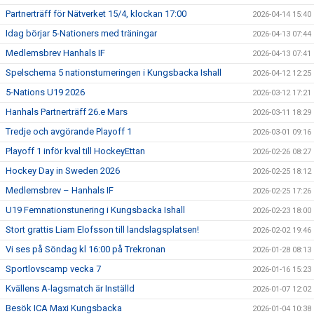
Partnerträff för Nätverket 15/4, klockan 17:00
2026-04-14 15:40
Idag börjar 5-Nationers med träningar
2026-04-13 07:44
Medlemsbrev Hanhals IF
2026-04-13 07:41
Spelschema 5 nationsturneringen i Kungsbacka Ishall
2026-04-12 12:25
5-Nations U19 2026
2026-03-12 17:21
Hanhals Partnerträff 26.e Mars
2026-03-11 18:29
Tredje och avgörande Playoff 1
2026-03-01 09:16
Playoff 1 inför kval till HockeyEttan
2026-02-26 08:27
Hockey Day in Sweden 2026
2026-02-25 18:12
Medlemsbrev – Hanhals IF
2026-02-25 17:26
U19 Femnationstunering i Kungsbacka Ishall
2026-02-23 18:00
Stort grattis Liam Elofsson till landslagsplatsen!
2026-02-02 19:46
Vi ses på Söndag kl 16:00 på Trekronan
2026-01-28 08:13
Sportlovscamp vecka 7
2026-01-16 15:23
Kvällens A-lagsmatch är Inställd
2026-01-07 12:02
Besök ICA Maxi Kungsbacka
2026-01-04 10:38