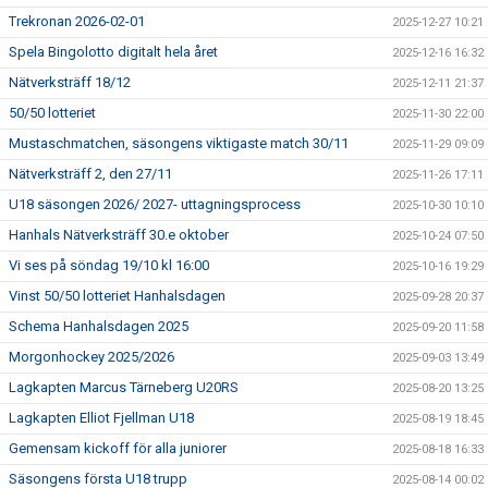
Trekronan 2026-02-01
2025-12-27 10:21
Spela Bingolotto digitalt hela året
2025-12-16 16:32
Nätverksträff 18/12
2025-12-11 21:37
50/50 lotteriet
2025-11-30 22:00
Mustaschmatchen, säsongens viktigaste match 30/11
2025-11-29 09:09
Nätverksträff 2, den 27/11
2025-11-26 17:11
U18 säsongen 2026/ 2027- uttagningsprocess
2025-10-30 10:10
Hanhals Nätverksträff 30.e oktober
2025-10-24 07:50
Vi ses på söndag 19/10 kl 16:00
2025-10-16 19:29
Vinst 50/50 lotteriet Hanhalsdagen
2025-09-28 20:37
Schema Hanhalsdagen 2025
2025-09-20 11:58
Morgonhockey 2025/2026
2025-09-03 13:49
Lagkapten Marcus Tärneberg U20RS
2025-08-20 13:25
Lagkapten Elliot Fjellman U18
2025-08-19 18:45
Gemensam kickoff för alla juniorer
2025-08-18 16:33
Säsongens första U18 trupp
2025-08-14 00:02