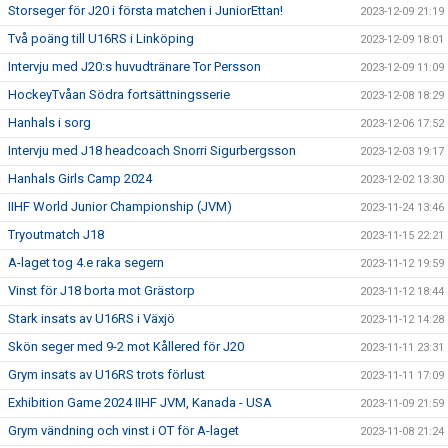
Storseger för J20 i första matchen i JuniorEttan!
2023-12-09 21:19
Två poäng till U16RS i Linköping
2023-12-09 18:01
Intervju med J20:s huvudtränare Tor Persson
2023-12-09 11:09
HockeyTvåan Södra fortsättningsserie
2023-12-08 18:29
Hanhals i sorg
2023-12-06 17:52
Intervju med J18 headcoach Snorri Sigurbergsson
2023-12-03 19:17
Hanhals Girls Camp 2024
2023-12-02 13:30
IIHF World Junior Championship (JVM)
2023-11-24 13:46
Tryoutmatch J18
2023-11-15 22:21
A-laget tog 4.e raka segern
2023-11-12 19:59
Vinst för J18 borta mot Grästorp
2023-11-12 18:44
Stark insats av U16RS i Växjö
2023-11-12 14:28
Skön seger med 9-2 mot Kållered för J20
2023-11-11 23:31
Grym insats av U16RS trots förlust
2023-11-11 17:09
Exhibition Game 2024 IIHF JVM, Kanada - USA
2023-11-09 21:59
Grym vändning och vinst i OT för A-laget
2023-11-08 21:24