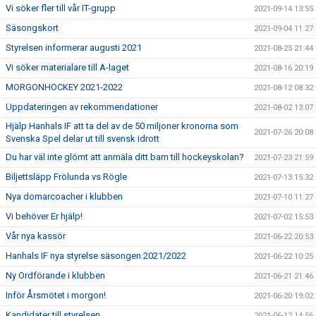
Vi söker fler till vår IT-grupp
2021-09-14 13:55
Säsongskort
2021-09-04 11:27
Styrelsen informerar augusti 2021
2021-08-25 21:44
Vi söker materialare till A-laget
2021-08-16 20:19
MORGONHOCKEY 2021-2022
2021-08-12 08:32
Uppdateringen av rekommendationer
2021-08-02 13:07
Hjälp Hanhals IF att ta del av de 50 miljoner kronorna som
2021-07-26 20:08
Svenska Spel delar ut till svensk idrott
Du har väl inte glömt att anmäla ditt barn till hockeyskolan?
2021-07-23 21:59
Biljettsläpp Frölunda vs Rögle
2021-07-13 15:32
Nya domarcoacher i klubben
2021-07-10 11:27
Vi behöver Er hjälp!
2021-07-02 15:53
Vår nya kassör
2021-06-22 20:53
Hanhals IF nya styrelse säsongen 2021/2022
2021-06-22 10:25
Ny Ordförande i klubben
2021-06-21 21:46
Inför Årsmötet i morgon!
2021-06-20 19:02
Kandidater till styrelsen
2021-06-12 14:56