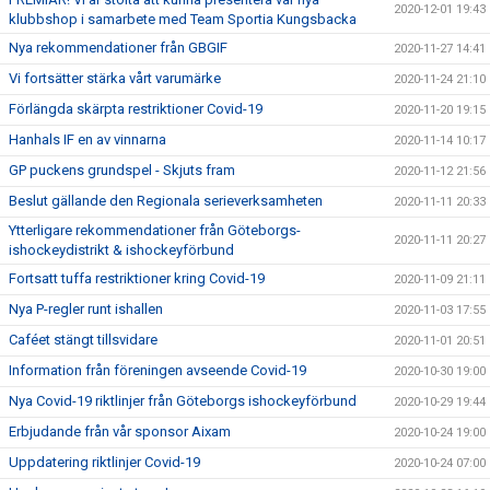
2020-12-01 19:43
klubbshop i samarbete med Team Sportia Kungsbacka
Nya rekommendationer från GBGIF
2020-11-27 14:41
Vi fortsätter stärka vårt varumärke
2020-11-24 21:10
Förlängda skärpta restriktioner Covid-19
2020-11-20 19:15
Hanhals IF en av vinnarna
2020-11-14 10:17
GP puckens grundspel - Skjuts fram
2020-11-12 21:56
Beslut gällande den Regionala serieverksamheten
2020-11-11 20:33
Ytterligare rekommendationer från Göteborgs-
2020-11-11 20:27
ishockeydistrikt & ishockeyförbund
Fortsatt tuffa restriktioner kring Covid-19
2020-11-09 21:11
Nya P-regler runt ishallen
2020-11-03 17:55
Caféet stängt tillsvidare
2020-11-01 20:51
Information från föreningen avseende Covid-19
2020-10-30 19:00
Nya Covid-19 riktlinjer från Göteborgs ishockeyförbund
2020-10-29 19:44
Erbjudande från vår sponsor Aixam
2020-10-24 19:00
Uppdatering riktlinjer Covid-19
2020-10-24 07:00