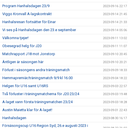
Program Hanhalsdagen 23/9
2023-09-16 22:17
Viggo Kronvall A-lagskontrakt
2023-09-14 21:45
Hanhalsresan fortsätter för Einar
2023-09-14 21:33
Vi ses på Hanhalsdagen den 23.e september
2023-09-14 05:06
Välkomna tjejer!
2023-09-11 13:02
Obesegrad helg för J20
2023-09-11 11:07
Matchrapport J18 mot Jonstorp
2023-09-10 20:45
Äntligen är säsongen här
2023-09-10 20:21
Förlust i säsongens andra träningsmatch
2023-09-09 18:33
Hemmapremiär/träningsmatch 9/9 kl 16.00
2023-09-04 18:22
Helgen för U16 samt U16RS
2023-09-03 22:57
Två förluster i träningsmatcherna för J20 23/24
2023-09-03 19:48
A-laget vann första träningsmatchen 23/24
2023-09-03 18:28
Austin Maietta klar för A-laget!
2023-09-01 22:43
Hanhalsdagen
2023-08-30 16:17
Försäsongscup U16 Region Syd, 26.e augusti 2023 i