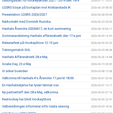
Säsongsstart för hockeyskolan 2021 - 2019 den 19/9
2026-07-11 10:01
U20RS börjar på bortaplan mot Kristianstads IK
2026-06-29 08:30
Presentation U20RS 2026/2027
2026-06-28 09:04
Närkontakt med Dominik Ruzicka
2026-06-23 20:05
Hanhals Årsmöte 20260617, en kort summering
2026-06-18 06:11
Sommaravslutning Hanhals affärsnätverk den 17:e juni
2026-06-09 14:49
Releasefest på HockeyStore 12-13 juni
2026-06-05 09:20
Träningsmatch SHL
2026-05-29 08:28
Hanhals Affärsnätverk 28.e Maj
2026-05-26 14:48
Goalie Day, 23.e Maj
2026-05-19 20:03
Vi söker boenden
2026-05-08 13:58
Välkomna till Hanhals IFs Årsmöte 17 juni kl 18:00
2026-05-07 20:42
En Hanhalsstjärna har tyvärr lämnat oss
2026-05-07 13:17
Ny partnerträff den 28:e Maj, välkomna.
2026-05-05 07:16
RexHockey har blivit HockeyStore
2026-05-04 22:47
Valberedningen informerar inför nästa säsong
2026-05-03 18:56