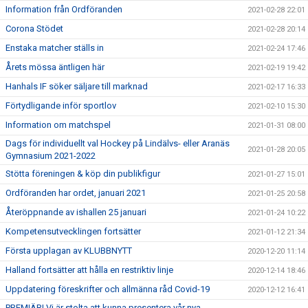
Information från Ordföranden
2021-02-28 22:01
Corona Stödet
2021-02-28 20:14
Enstaka matcher ställs in
2021-02-24 17:46
Årets mössa äntligen här
2021-02-19 19:42
Hanhals IF söker säljare till marknad
2021-02-17 16:33
Förtydligande inför sportlov
2021-02-10 15:30
Information om matchspel
2021-01-31 08:00
Dags för individuellt val Hockey på Lindälvs- eller Aranäs
2021-01-28 20:05
Gymnasium 2021-2022
Stötta föreningen & köp din publikfigur
2021-01-27 15:01
Ordföranden har ordet, januari 2021
2021-01-25 20:58
Återöppnande av ishallen 25 januari
2021-01-24 10:22
Kompetensutvecklingen fortsätter
2021-01-12 21:34
Första upplagan av KLUBBNYTT
2020-12-20 11:14
Halland fortsätter att hålla en restriktiv linje
2020-12-14 18:46
Uppdatering föreskrifter och allmänna råd Covid-19
2020-12-12 16:41
PREMIÄR! Vi är stolta att kunna presentera vår nya