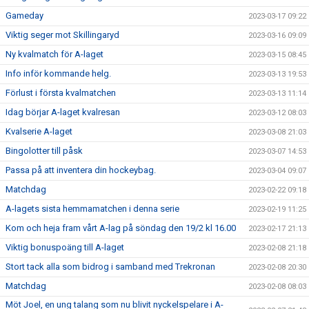
Gameday
2023-03-17 09:22
Viktig seger mot Skillingaryd
2023-03-16 09:09
Ny kvalmatch för A-laget
2023-03-15 08:45
Info inför kommande helg.
2023-03-13 19:53
Förlust i första kvalmatchen
2023-03-13 11:14
Idag börjar A-laget kvalresan
2023-03-12 08:03
Kvalserie A-laget
2023-03-08 21:03
Bingolotter till påsk
2023-03-07 14:53
Passa på att inventera din hockeybag.
2023-03-04 09:07
Matchdag
2023-02-22 09:18
A-lagets sista hemmamatchen i denna serie
2023-02-19 11:25
Kom och heja fram vårt A-lag på söndag den 19/2 kl 16.00
2023-02-17 21:13
Viktig bonuspoäng till A-laget
2023-02-08 21:18
Stort tack alla som bidrog i samband med Trekronan
2023-02-08 20:30
Matchdag
2023-02-08 08:03
Möt Joel, en ung talang som nu blivit nyckelspelare i A-