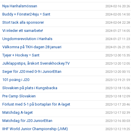
Nya Hanhalsmössan
2024-02-16 20:26
Buddy + Fönster24sju = Sant
2024-02-05 14:50
Stort tack alla sponsorer
2024-02-04 22:28
Vi inleder ett samarbete!
2024-01-27 14:05
Ungdomsrevolution i Hanhals
2024-01-27 11:23
Välkomna på TKH-dagen 28 januari
2024-01-26 21:05
Tjejer + Hockey = Sant
2023-12-30 15:35
Julklappstips, årskort Svenskhockey.TV
2023-12-20 12:05
Seger för J20 med 0-9 i JuniorEttan
2023-12-20 00:15
101 poäng i J20
2023-12-19 21:59
Slovakien på plats i Kungsbacka
2023-12-18 15:06
Pre Camp Slovakien
2023-12-18 12:09
Förlust med 5-1 på bortaplan för A-laget
2023-12-17 20:46
Matchdag A-laget
2023-12-17 02:39
Matchdag för J20 JuniorEttan
2023-12-16 00:03
IIHF World Junior Championship (JVM)
2023-12-12 19:25