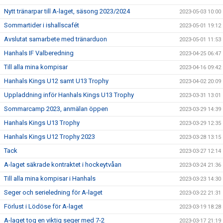
Nytt tränarpar till A-laget, säsong 2023/2024
2023-05-03 10:00
Sommartider i ishallscafét
2023-05-01 19:12
Avslutat samarbete med tränarduon
2023-05-01 11:53
Hanhals IF Valberedning
2023-04-25 06:47
Till alla mina kompisar
2023-04-16 09:42
Hanhals Kings U12 samt U13 Trophy
2023-04-02 20:09
Uppladdning inför Hanhals Kings U13 Trophy
2023-03-31 13:01
Sommarcamp 2023, anmälan öppen
2023-03-29 14:39
Hanhals Kings U13 Trophy
2023-03-29 12:35
Hanhals Kings U12 Trophy 2023
2023-03-28 13:15
Tack
2023-03-27 12:14
A-laget säkrade kontraktet i hockeytvåan
2023-03-24 21:36
Till alla mina kompisar i Hanhals
2023-03-23 14:30
Seger och serieledning för A-laget
2023-03-22 21:31
Förlust i Lödöse för A-laget
2023-03-19 18:28
A-laget tog en viktig seger med 7-2
2023-03-17 21:19