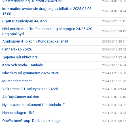
Vinstredovisning Billotteri 2024/2025
2025-04-06 15:53
Information avseende dragning av billotteri 2025-04-06
2025-04-02 10:24
15:00
Biljetter Aprilcupen 4-6 April
2025-03-20 11:11
Närkontakt med Tor Persson kring säsongen 24/25 J20
2025-03-15 20:12
Regional Syd
Aprilcupen 4–6 april i Kungsbacka Ishall
2025-03-13 20:31
Partnerskap 25/26
2025-03-12 23:32
Tjejerna går riktigt bra
2025-03-11 22:54
Kom och spela i Hanhals
2025-01-15 16:04
Ishockey på gymnasiet 2025/ 2026
2024-11-28 15:00
Mustaschmatchen
2024-11-16 21:29
Välkomna till Hockeyskolan 24/25
2024-09-03 09:44
AjaBajaCancer auktion
2024-09-02 14:10
Nya styrande dokument för Hanhals IF
2024-08-30 23:02
Hanhalsdagen 15/9
2024-08-30 13:33
OnePartnerGroup. Din bästa kollega.
2024-08-29 08:57