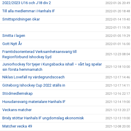
2022/2023 U16 och J18 div 2
2022-01-26 20:49
Till alla medlemmar i Hanhals IF
2022-01-20 18:48
Smittspridningen ökar
2022-01-14 19:40
2022-01-11 19:30
Smitta i lagen
2022-01-05 19:29
Gott Nytt År
2022-01-01 16:00
Framtidsorienterad Verksamhetsansvarig till
2021-12-23 08:04
Regionförbund Ishockey Syd
Juniorhockey för tjejer i Kungsbacka ishall – vårt lag spelar
2021-12-18 10:00
sin första hemmamatch
Niklas Lovefall ny värdegrundscoach
2021-12-17 14:46
Göteborg Ishockey Cup 2022 ställs in
2021-12-17 14:11
Stödmedlemskap
2021-12-16 22:17
Huvudansvarig materialare Hanhals IF
2021-12-14 19:00
Veckans matcher
2021-12-13 20:27
Brixly stöttar Hanhals IF ungdomslag ekonomisk
2021-12-13 19:00
Matcher vecka 49
2021-12-08 20:00