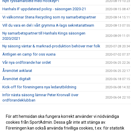
Nytt fyssamarbete med HockeyPT
2020-08-19 10:23
Hanhals IF uppdaterad policy - säsongen 2020-21
2020-08-15 08:47
Vi välkomnar Stena Recycling som ny samarbetspartner
2020-08-14 15:11
Vill du vara en del i vårt grymma A-lags sekretariatteam
2020-08-13 07:55
Ny samarbetspartner till Hanhals Kings säsongen
2020-08-09 11:01
2020/2021
Ny säsong väntar & marknad-produktion behöver mer folk
2020-07-28 20:34
Äntligen en camp för oss vuxna
2020-07-02 07:37
Vår nya ordförande har ordet
2020-06-25 22:26
Årsmötet avklarat
2020-06-25 22:17
Årsmötet digitalt
2020-06-18 07:15
Kick-off för föreningens nya ledarutbildning
2020-06-08 14:32
Inför nästa säsong lämnar Peter Kronvall över
2020-06-04 22:10
ordförandeklubban
Warrior klubbprofil 2020/2021
2020-06-04 21:42
Hanhals Kings sluter avtal med Warrior Hockey
För att hemsidan ska fungera korrekt använder vi nödvändiga
2020-06-01 18:19
cookies från SportAdmin. Dessa går inte att stänga av.
Vi är Hanhals Kings
2020-05-27 14:55
Föreningen kan också använda frivilliga cookies, t.ex. för statistik