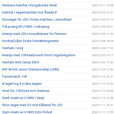
Veckans matcher i Kungsbacka Ishall
2023-12-11 19:08
Hattrick i segermatchen mot Åseda IF
2023-12-10 21:01
Storseger för J20 i första matchen i JuniorEttan!
2023-12-09 21:19
Två poäng till U16RS i Linköping
2023-12-09 18:01
Intervju med J20:s huvudtränare Tor Persson
2023-12-09 11:09
HockeyTvåan Södra fortsättningsserie
2023-12-08 18:29
Hanhals i sorg
2023-12-06 17:52
Intervju med J18 headcoach Snorri Sigurbergsson
2023-12-03 19:17
Hanhals Girls Camp 2024
2023-12-02 13:30
IIHF World Junior Championship (JVM)
2023-11-24 13:46
Tryoutmatch J18
2023-11-15 22:21
A-laget tog 4.e raka segern
2023-11-12 19:59
Vinst för J18 borta mot Grästorp
2023-11-12 18:44
Stark insats av U16RS i Växjö
2023-11-12 14:28
Skön seger med 9-2 mot Kållered för J20
2023-11-11 23:31
Grym insats av U16RS trots förlust
2023-11-11 17:09