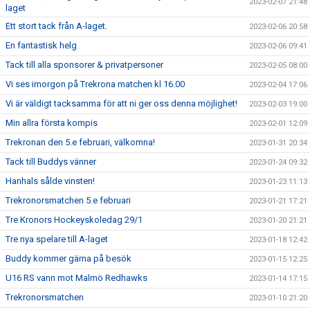
2023-02-07 21:48
laget
Ett stort tack från A-laget.
2023-02-06 20:58
En fantastisk helg
2023-02-06 09:41
Tack till alla sponsorer & privatpersoner
2023-02-05 08:00
Vi ses imorgon på Trekrona matchen kl 16.00
2023-02-04 17:06
Vi är väldigt tacksamma för att ni ger oss denna möjlighet!
2023-02-03 19:00
Min allra första kompis
2023-02-01 12:09
Trekronan den 5.e februari, välkomna!
2023-01-31 20:34
Tack till Buddys vänner
2023-01-24 09:32
Hanhals sålde vinsten!
2023-01-23 11:13
Trekronorsmatchen 5.e februari
2023-01-21 17:21
Tre Kronors Hockeyskoledag 29/1
2023-01-20 21:21
Tre nya spelare till A-laget
2023-01-18 12:42
Buddy kommer gärna på besök
2023-01-15 12:25
U16 RS vann mot Malmö Redhawks
2023-01-14 17:15
Trekronorsmatchen
2023-01-10 21:20