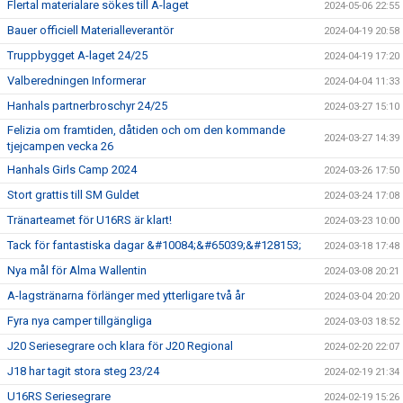
Flertal materialare sökes till A-laget
2024-05-06 22:55
Bauer officiell Materialleverantör
2024-04-19 20:58
Truppbygget A-laget 24/25
2024-04-19 17:20
Valberedningen Informerar
2024-04-04 11:33
Hanhals partnerbroschyr 24/25
2024-03-27 15:10
Felizia om framtiden, dåtiden och om den kommande
2024-03-27 14:39
tjejcampen vecka 26
Hanhals Girls Camp 2024
2024-03-26 17:50
Stort grattis till SM Guldet
2024-03-24 17:08
Tränarteamet för U16RS är klart!
2024-03-23 10:00
Tack för fantastiska dagar &#10084;&#65039;&#128153;
2024-03-18 17:48
Nya mål för Alma Wallentin
2024-03-08 20:21
A-lagstränarna förlänger med ytterligare två år
2024-03-04 20:20
Fyra nya camper tillgängliga
2024-03-03 18:52
J20 Seriesegrare och klara för J20 Regional
2024-02-20 22:07
J18 har tagit stora steg 23/24
2024-02-19 21:34
U16RS Seriesegrare
2024-02-19 15:26