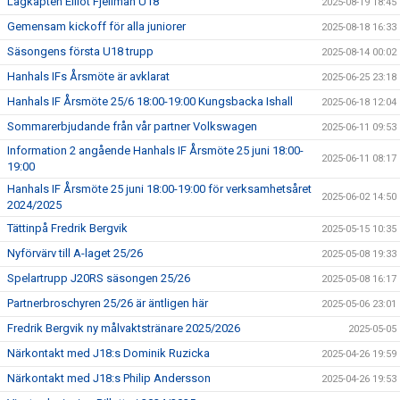
Lagkapten Elliot Fjellman U18
2025-08-19 18:45
Gemensam kickoff för alla juniorer
2025-08-18 16:33
Säsongens första U18 trupp
2025-08-14 00:02
Hanhals IFs Årsmöte är avklarat
2025-06-25 23:18
Hanhals IF Årsmöte 25/6 18:00-19:00 Kungsbacka Ishall
2025-06-18 12:04
Sommarerbjudande från vår partner Volkswagen
2025-06-11 09:53
Information 2 angående Hanhals IF Årsmöte 25 juni 18:00-
2025-06-11 08:17
19:00
Hanhals IF Årsmöte 25 juni 18:00-19:00 för verksamhetsåret
2025-06-02 14:50
2024/2025
Tättinpå Fredrik Bergvik
2025-05-15 10:35
Nyförvärv till A-laget 25/26
2025-05-08 19:33
Spelartrupp J20RS säsongen 25/26
2025-05-08 16:17
Partnerbroschyren 25/26 är äntligen här
2025-05-06 23:01
Fredrik Bergvik ny målvaktstränare 2025/2026
2025-05-05
Närkontakt med J18:s Dominik Ruzicka
2025-04-26 19:59
Närkontakt med J18:s Philip Andersson
2025-04-26 19:53