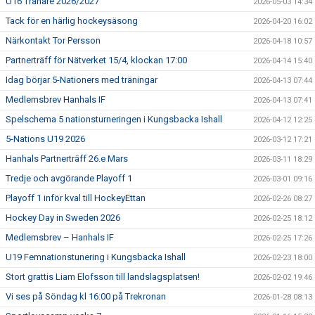
U16 Tränare 2026/2027
2026-05-03 14:34
Tack för en härlig hockeysäsong
2026-04-20 16:02
Närkontakt Tor Persson
2026-04-18 10:57
Partnerträff för Nätverket 15/4, klockan 17:00
2026-04-14 15:40
Idag börjar 5-Nationers med träningar
2026-04-13 07:44
Medlemsbrev Hanhals IF
2026-04-13 07:41
Spelschema 5 nationsturneringen i Kungsbacka Ishall
2026-04-12 12:25
5-Nations U19 2026
2026-03-12 17:21
Hanhals Partnerträff 26.e Mars
2026-03-11 18:29
Tredje och avgörande Playoff 1
2026-03-01 09:16
Playoff 1 inför kval till HockeyEttan
2026-02-26 08:27
Hockey Day in Sweden 2026
2026-02-25 18:12
Medlemsbrev – Hanhals IF
2026-02-25 17:26
U19 Femnationstunering i Kungsbacka Ishall
2026-02-23 18:00
Stort grattis Liam Elofsson till landslagsplatsen!
2026-02-02 19:46
Vi ses på Söndag kl 16:00 på Trekronan
2026-01-28 08:13