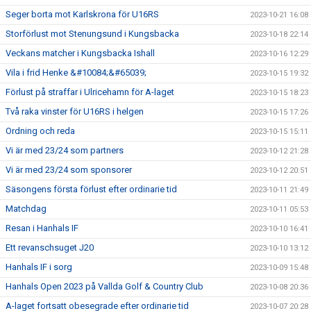
Seger borta mot Karlskrona för U16RS
2023-10-21 16:08
Storförlust mot Stenungsund i Kungsbacka
2023-10-18 22:14
Veckans matcher i Kungsbacka Ishall
2023-10-16 12:29
Vila i frid Henke &#10084;&#65039;
2023-10-15 19:32
Förlust på straffar i Ulricehamn för A-laget
2023-10-15 18:23
Två raka vinster för U16RS i helgen
2023-10-15 17:26
Ordning och reda
2023-10-15 15:11
Vi är med 23/24 som partners
2023-10-12 21:28
Vi är med 23/24 som sponsorer
2023-10-12 20:51
Säsongens första förlust efter ordinarie tid
2023-10-11 21:49
Matchdag
2023-10-11 05:53
Resan i Hanhals IF
2023-10-10 16:41
Ett revanschsuget J20
2023-10-10 13:12
Hanhals IF i sorg
2023-10-09 15:48
Hanhals Open 2023 på Vallda Golf & Country Club
2023-10-08 20:36
A-laget fortsatt obesegrade efter ordinarie tid
2023-10-07 20:28