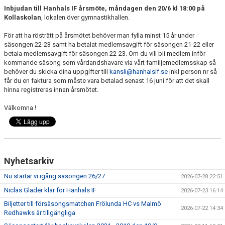
Inbjudan till Hanhals IF årsmöte, måndagen den 20/6 kl 18:00 på
CAMPER
Kollaskolan
, lokalen över gymnastikhallen.
För att ha rösträtt på årsmötet behöver man fylla minst 15 år under
CUPER
säsongen 22-23 samt ha betalat medlemsavgift för säsongen 21-22 eller
betala medlemsavgift för säsongen 22-23. Om du vill bli medlem inför
CAFÉET
kommande säsong som vårdandshavare via vårt familjemedlemsskap så
behöver du skicka dina uppgifter till
kansli@hanhalsif.se
inkl person nr så
PARTNERS
får du en faktura som måste vara betalad senast 16 juni för att det skall
hinna registreras innan årsmötet.
PARTNERBROSCHYR
Välkomna !
KLUBB 1949
TREKRONAN
Nyhetsarkiv
KLUBBEN
Nu startar vi igång säsongen 26/27
2026-07-28 22:51
Niclas Glader klar för Hanhals IF
BILJETTER
2026-07-23 16:14
Biljetter till försäsongsmatchen Frölunda HC vs Malmö
2026-07-22 14:34
Redhawks är tillgängliga