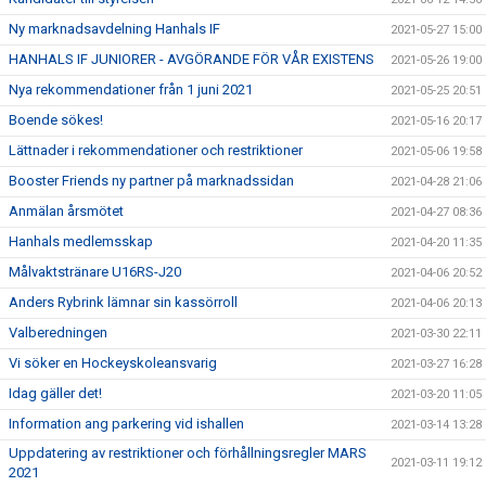
Ny marknadsavdelning Hanhals IF
2021-05-27 15:00
HANHALS IF JUNIORER - AVGÖRANDE FÖR VÅR EXISTENS
2021-05-26 19:00
Nya rekommendationer från 1 juni 2021
2021-05-25 20:51
Boende sökes!
2021-05-16 20:17
Lättnader i rekommendationer och restriktioner
2021-05-06 19:58
Booster Friends ny partner på marknadssidan
2021-04-28 21:06
Anmälan årsmötet
2021-04-27 08:36
Hanhals medlemsskap
2021-04-20 11:35
Målvaktstränare U16RS-J20
2021-04-06 20:52
Anders Rybrink lämnar sin kassörroll
2021-04-06 20:13
Valberedningen
2021-03-30 22:11
Vi söker en Hockeyskoleansvarig
2021-03-27 16:28
Idag gäller det!
2021-03-20 11:05
Information ang parkering vid ishallen
2021-03-14 13:28
Uppdatering av restriktioner och förhållningsregler MARS
2021-03-11 19:12
2021