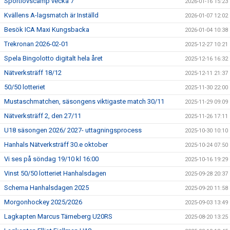
Sportlovscamp vecka 7
2026-01-16 15:23
Kvällens A-lagsmatch är Inställd
2026-01-07 12:02
Besök ICA Maxi Kungsbacka
2026-01-04 10:38
Trekronan 2026-02-01
2025-12-27 10:21
Spela Bingolotto digitalt hela året
2025-12-16 16:32
Nätverksträff 18/12
2025-12-11 21:37
50/50 lotteriet
2025-11-30 22:00
Mustaschmatchen, säsongens viktigaste match 30/11
2025-11-29 09:09
Nätverksträff 2, den 27/11
2025-11-26 17:11
U18 säsongen 2026/ 2027- uttagningsprocess
2025-10-30 10:10
Hanhals Nätverksträff 30.e oktober
2025-10-24 07:50
Vi ses på söndag 19/10 kl 16:00
2025-10-16 19:29
Vinst 50/50 lotteriet Hanhalsdagen
2025-09-28 20:37
Schema Hanhalsdagen 2025
2025-09-20 11:58
Morgonhockey 2025/2026
2025-09-03 13:49
Lagkapten Marcus Tärneberg U20RS
2025-08-20 13:25