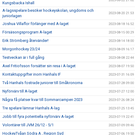
2023-08-22 21:02
Kungsbacka Ishall
A-lagsspelare besöker hockeyskolan, ungdoms och
2023-08-20 21:53
juniorlagen
Joshua Villaflor förlänger med A-laget
2023-08-18 16:52
Försäsongsprogram A-laget
2023-08-15 00:29
Erik Strömberg återvänder!
2023-08-14 18:00
Morgonhockey 23/24
2023-08-09 16:17
Testveckan är i full gång
2023-08-08 22:44
Axel Fritiofsson forsätter sin resa i A-laget
2023-08-07 19:50
Kontaktuppgifter inom Hanhals IF
2023-07-31 16:09
Två Hanhals fostrade juniorer till Småkronorna
2023-07-28 09:00
Nyförvärv till A-laget
2023-07-27 12:00
Några få platser kvar till Sommarcampen 2023
2023-07-26 08:24
Tre spelare lämnar Hanhals A-lag
2023-07-25 13:45
Jobb till fyra potentiella nyförvärv A-laget
2023-07-19 22:41
Volontärer till JVM 26/12 - 5/1
2023-07-09 09:46
HockeyTvåan Södra A , Region Syd
2023-07-06 19:50