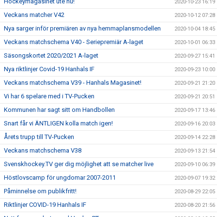
Hockeymagasinet ute nu!
2020-10-23 16:19
Veckans matcher V42
2020-10-12 07:28
Nya sarger inför premiären av nya hemmaplansmodellen
2020-10-04 18:45
Veckans matchschema V40 - Seriepremiär A-laget
2020-10-01 06:33
Säsongskortet 2020/2021 A-laget
2020-09-27 15:41
Nya riktlinjer Covid-19 Hanhals IF
2020-09-23 10:00
Veckans matchschema V39 - Hanhals Magasinet!
2020-09-21 21:20
Vi har 6 spelare med i TV-Pucken
2020-09-21 20:51
Kommunen har sagt sitt om Handbollen
2020-09-17 13:46
Snart får vi ÄNTLIGEN kolla match igen!
2020-09-16 20:03
Årets trupp till TV-Pucken
2020-09-14 22:28
Veckans matchschema V38
2020-09-13 21:54
Svenskhockey.TV ger dig möjlighet att se matcher live
2020-09-10 06:39
Höstlovscamp för ungdomar 2007-2011
2020-09-07 19:32
Påminnelse om publikfritt!
2020-08-29 22:05
Riktlinjer COVID-19 Hanhals IF
2020-08-20 21:56