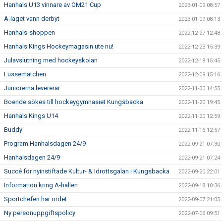
Hanhals U13 vinnare av OM21 Cup
2023-01-09 08:57
A-laget vann derbyt
2023-01-09 08:13
Hanhals-shoppen
2022-12-27 12:48
Hanhals Kings Hockeymagasin ute nu!
2022-12-23 15:39
Julavslutning med hockeyskolan
2022-12-18 15:45
Lussematchen
2022-12-09 15:16
Juniorerna levererar
2022-11-30 14:55
Boende sökes till hockeygymnasiet Kungsbacka
2022-11-20 19:45
Hanhals Kings U14
2022-11-20 12:59
Buddy
2022-11-16 12:57
Program Hanhalsdagen 24/9
2022-09-21 07:30
Hanhalsdagen 24/9
2022-09-21 07:24
Succé för nyinstiftade Kultur- & Idrottsgalan i Kungsbacka
2022-09-20 22:01
Information kring A-hallen.
2022-09-18 10:36
Sportchefen har ordet
2022-09-07 21:05
Ny personuppgiftspolicy
2022-07-06 09:51