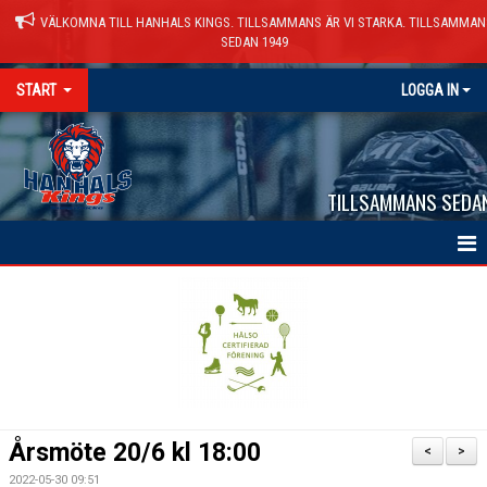
VÄLKOMNA TILL HANHALS KINGS. TILLSAMMANS ÄR VI STARKA. TILLSAMMAN
SEDAN 1949
START
LOGGA IN
TILLSAMMANS SEDA
HEM
NYHETER
VÅRA LAG
KALENDER
Årsmöte 20/6 kl 18:00
<
>
MATCHER
2022-05-30 09:51