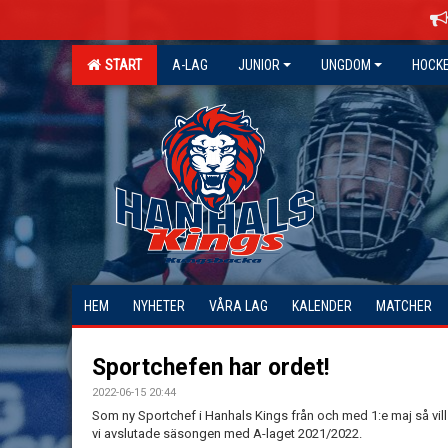
START
A-LAG
JUNIOR
UNGDOM
HOCK
HEM
NYHETER
VÅRA LAG
KALENDER
MATCHER
Sportchefen har ordet!
2022-06-15 20:44
Som ny Sportchef i Hanhals Kings från och med 1:e maj så vill
vi avslutade säsongen med A-laget 2021/2022.