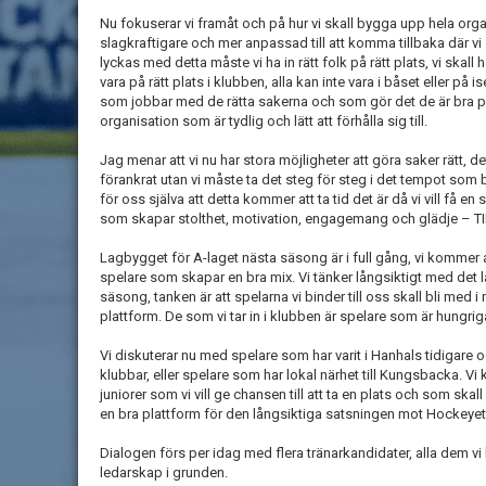
Nu fokuserar vi framåt och på hur vi skall bygga upp hela organ
slagkraftigare och mer anpassad till att komma tillbaka där vi 
lyckas med detta måste vi ha in rätt folk på rätt plats, vi skall 
vara på rätt plats i klubben, alla kan inte vara i båset eller på i
som jobbar med de rätta sakerna och som gör det de är bra på
organisation som är tydlig och lätt att förhålla sig till.
Jag menar att vi nu har stora möjligheter att göra saker rätt, 
förankrat utan vi måste ta det steg för steg i det tempot som b
för oss själva att detta kommer att ta tid det är då vi vill få e
som skapar stolthet, motivation, engagemang och glädje 
Lagbygget för A-laget nästa säsong är i full gång, vi kommer a
spelare som skapar en bra mix. Vi tänker långsiktigt med de
säsong, tanken är att spelarna vi binder till oss skall bli med 
plattform. De som vi tar in i klubben är spelare som är hungriga
Vi diskuterar nu med spelare som har varit i Hanhals tidigare o
klubbar, eller spelare som har lokal närhet till Kungsbacka. V
juniorer som vi vill ge chansen till att ta en plats och som skall
en bra plattform för den långsiktiga satsningen mot Hockeyet
Dialogen förs per idag med flera tränarkandidater, alla dem vi 
ledarskap i grunden.