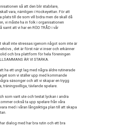
isationen så att den blir stabilare,
skall vara, nämligen i Hockeyettan. För att
ha plats till de som vill bidra men de skall då
sen, vi måste ha in folk i organisationen
 samt att vi har en RÖD TRÅD i vår
det skall inte stressas igenom något som inte är
ehövs , det är först när vi inser och erkänner
n solid och bra plattform för hela föreningen
– TILLSAMMANS ÄR VI STARKA.
tt ha ett ungt lag med några äldre rutinerade
t laget som vi ställer upp med kommande
i några säsonger och att vi skapar en trygg
, träningsvilliga, tävlande spelare.
ch som varit ute och testat lyckan i andra
i kommer också ta upp spelare från våra
 vara med i våran långsiktiga plan till att skapa
tan.
har dialog med har bra rutin och ett bra