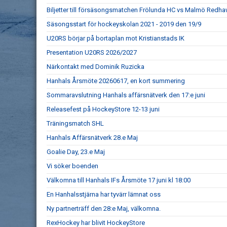
Biljetter till försäsongsmatchen Frölunda HC vs Malmö Redhaw
Säsongsstart för hockeyskolan 2021 - 2019 den 19/9
U20RS börjar på bortaplan mot Kristianstads IK
Presentation U20RS 2026/2027
Närkontakt med Dominik Ruzicka
Hanhals Årsmöte 20260617, en kort summering
Sommaravslutning Hanhals affärsnätverk den 17:e juni
Releasefest på HockeyStore 12-13 juni
Träningsmatch SHL
Hanhals Affärsnätverk 28.e Maj
Goalie Day, 23.e Maj
Vi söker boenden
Välkomna till Hanhals IFs Årsmöte 17 juni kl 18:00
En Hanhalsstjärna har tyvärr lämnat oss
Ny partnerträff den 28:e Maj, välkomna.
RexHockey har blivit HockeyStore