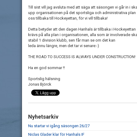
Till sist vill jag avsluta med att säga att säsongen vi går in i 
upp organisationen på det sportsliga och administrativa pla
oss tillbaka till Hockeyettan, för vi vill tillbaka!
Detta betyder att den dagen Hanhals är tillbaka i Hockeyettan s
krävs på alla plan i organisationen, alla som är involverade sk
stabil 1 division klubb, sen får man se om det kan
leda ännu längre, men det tar vi senare:-)
THE ROAD TO SUCCESS IS ALWAYS UNDER CONSTRUCTION!
Ha en god sommar !!
Sportslig hälsning
Jonas Björck
Nyhetsarkiv
Nu startar vi igång säsongen 26/27
Niclas Glader klar för Hanhals IF