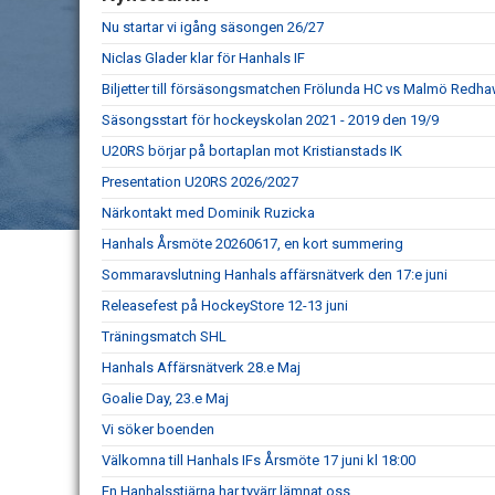
Nu startar vi igång säsongen 26/27
Niclas Glader klar för Hanhals IF
Biljetter till försäsongsmatchen Frölunda HC vs Malmö Redhaw
Säsongsstart för hockeyskolan 2021 - 2019 den 19/9
U20RS börjar på bortaplan mot Kristianstads IK
Presentation U20RS 2026/2027
Närkontakt med Dominik Ruzicka
Hanhals Årsmöte 20260617, en kort summering
Sommaravslutning Hanhals affärsnätverk den 17:e juni
Releasefest på HockeyStore 12-13 juni
Träningsmatch SHL
Hanhals Affärsnätverk 28.e Maj
Goalie Day, 23.e Maj
Vi söker boenden
Välkomna till Hanhals IFs Årsmöte 17 juni kl 18:00
En Hanhalsstjärna har tyvärr lämnat oss