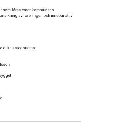
ar som får ta emot kommunens
tsmärkning av föreningen och innebär att vi
de olika kategorierna:
dsson
bygget
e: