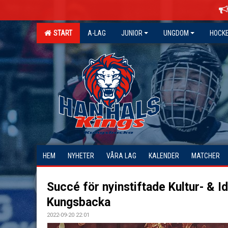
START
A-LAG
JUNIOR
UNGDOM
HOCK
HEM
NYHETER
VÅRA LAG
KALENDER
MATCHER
Succé för nyinstiftade Kultur- & Id
Kungsbacka
2022-09-20 22:01