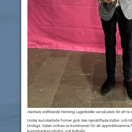
Hanhals ordförande Henning Lagerbielke var på plats för att ta 
Under succéartade former gick den nyinstiftade Kultur- och Id
lördags. Galan ordnas av kommunen för att uppmärksamma f
Kungsbackas idrotts- och kulturliv.