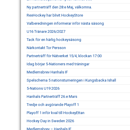
Ny partnerträff den 28:e Maj, välkomna.
RexHockey har blivit HockeyStore
Valberedningen informerar inför nästa säsong
U16 Tränare 2026/2027
Tack för en härlig hockeysäsong
Närkontakt Tor Persson
Partnerträff för Nätverket 15/4, klockan 17:00
Idag börjar 5-Nationers med träningar
Medlemsbrev Hanhals IF
Spelschema 5 nationsturneringen i Kungsbacka Ishall
5-Nations U19 2026
Hanhals Partnerträff 26.e Mars
Tredje och avgörande Playoff 1
Playoff 1 inför kval till HockeyEttan
Hockey Day in Sweden 2026
Medlemsbrev – Hanhals IF