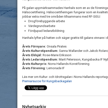
På galan uppmärksammades Hanhals som en av de förening
Hälsocertifiering. Hälsocertifieringen fungerar som en kvalite
jobbar extra med tre områden tillsammans med RF-SISU:
Drogförebyggande arbete
Värdegrundsarbete
Fördjupad ledarutbildning
Hanhals lyfter på hatten och säger grattis till galans vinnare i 
Årets Förnyare:
Onsala Pirates
Årets Kulturstipendium:
Sanna Wallander och Jakob Rolan
Årets Eldsjäl:
Rose-Marie Eriksson
Årets Ledarstipendium:
Marit Petersson, Kungsbacka IF Ny
Årets Kulturpris:
Norra Hallands Konstförening
Årets Förening:
Lemonade IF
Läs mer om Kultur- och Idrottsgalan i Norra Hallands reportag
Premiarsucce för Kungsbackagalan
Nyhetsarkiv