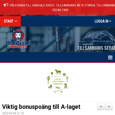
VÄLKOMNA TILL HANHALS KINGS. TILLSAMMANS ÄR VI STARKA. TILLSAMMAN
SEDAN 1949
START
LOGGA IN
TILLSAMMANS SEDA
HEM
NYHETER
VÅRA LAG
KALENDER
Viktig bonuspoäng till A-laget
<
>
MATCHER
2023-02-08 21:18