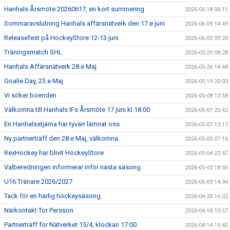
Hanhals Årsmöte 20260617, en kort summering
2026-06-18 06:11
Sommaravslutning Hanhals affärsnätverk den 17:e juni
2026-06-09 14:49
Releasefest på HockeyStore 12-13 juni
2026-06-05 09:20
Träningsmatch SHL
2026-05-29 08:28
Hanhals Affärsnätverk 28.e Maj
2026-05-26 14:48
Goalie Day, 23.e Maj
2026-05-19 20:03
Vi söker boenden
2026-05-08 13:58
Välkomna till Hanhals IFs Årsmöte 17 juni kl 18:00
2026-05-07 20:42
En Hanhalsstjärna har tyvärr lämnat oss
2026-05-07 13:17
Ny partnerträff den 28:e Maj, välkomna.
2026-05-05 07:16
RexHockey har blivit HockeyStore
2026-05-04 22:47
Valberedningen informerar inför nästa säsong
2026-05-03 18:56
U16 Tränare 2026/2027
2026-05-03 14:34
Tack för en härlig hockeysäsong
2026-04-20 16:02
Närkontakt Tor Persson
2026-04-18 10:57
Partnerträff för Nätverket 15/4, klockan 17:00
2026-04-14 15:40