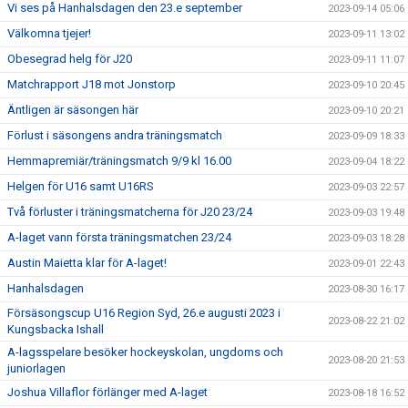
Vi ses på Hanhalsdagen den 23.e september
2023-09-14 05:06
Välkomna tjejer!
2023-09-11 13:02
Obesegrad helg för J20
2023-09-11 11:07
Matchrapport J18 mot Jonstorp
2023-09-10 20:45
Äntligen är säsongen här
2023-09-10 20:21
Förlust i säsongens andra träningsmatch
2023-09-09 18:33
Hemmapremiär/träningsmatch 9/9 kl 16.00
2023-09-04 18:22
Helgen för U16 samt U16RS
2023-09-03 22:57
Två förluster i träningsmatcherna för J20 23/24
2023-09-03 19:48
A-laget vann första träningsmatchen 23/24
2023-09-03 18:28
Austin Maietta klar för A-laget!
2023-09-01 22:43
Hanhalsdagen
2023-08-30 16:17
Försäsongscup U16 Region Syd, 26.e augusti 2023 i
2023-08-22 21:02
Kungsbacka Ishall
A-lagsspelare besöker hockeyskolan, ungdoms och
2023-08-20 21:53
juniorlagen
Joshua Villaflor förlänger med A-laget
2023-08-18 16:52