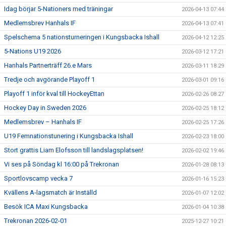
Idag börjar 5-Nationers med träningar
2026-04-13 07:44
Medlemsbrev Hanhals IF
2026-04-13 07:41
Spelschema 5 nationsturneringen i Kungsbacka Ishall
2026-04-12 12:25
5-Nations U19 2026
2026-03-12 17:21
Hanhals Partnerträff 26.e Mars
2026-03-11 18:29
Tredje och avgörande Playoff 1
2026-03-01 09:16
Playoff 1 inför kval till HockeyEttan
2026-02-26 08:27
Hockey Day in Sweden 2026
2026-02-25 18:12
Medlemsbrev – Hanhals IF
2026-02-25 17:26
U19 Femnationstunering i Kungsbacka Ishall
2026-02-23 18:00
Stort grattis Liam Elofsson till landslagsplatsen!
2026-02-02 19:46
Vi ses på Söndag kl 16:00 på Trekronan
2026-01-28 08:13
Sportlovscamp vecka 7
2026-01-16 15:23
Kvällens A-lagsmatch är Inställd
2026-01-07 12:02
Besök ICA Maxi Kungsbacka
2026-01-04 10:38
Trekronan 2026-02-01
2025-12-27 10:21