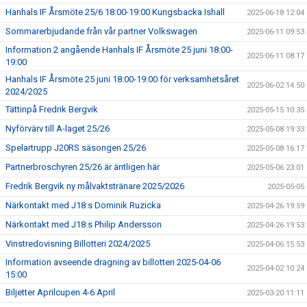
Hanhals IF Årsmöte 25/6 18:00-19:00 Kungsbacka Ishall
2025-06-18 12:04
Sommarerbjudande från vår partner Volkswagen
2025-06-11 09:53
Information 2 angående Hanhals IF Årsmöte 25 juni 18:00-
2025-06-11 08:17
19:00
Hanhals IF Årsmöte 25 juni 18:00-19:00 för verksamhetsåret
2025-06-02 14:50
2024/2025
Tättinpå Fredrik Bergvik
2025-05-15 10:35
Nyförvärv till A-laget 25/26
2025-05-08 19:33
Spelartrupp J20RS säsongen 25/26
2025-05-08 16:17
Partnerbroschyren 25/26 är äntligen här
2025-05-06 23:01
Fredrik Bergvik ny målvaktstränare 2025/2026
2025-05-05
Närkontakt med J18:s Dominik Ruzicka
2025-04-26 19:59
Närkontakt med J18:s Philip Andersson
2025-04-26 19:53
Vinstredovisning Billotteri 2024/2025
2025-04-06 15:53
Information avseende dragning av billotteri 2025-04-06
2025-04-02 10:24
15:00
Biljetter Aprilcupen 4-6 April
2025-03-20 11:11