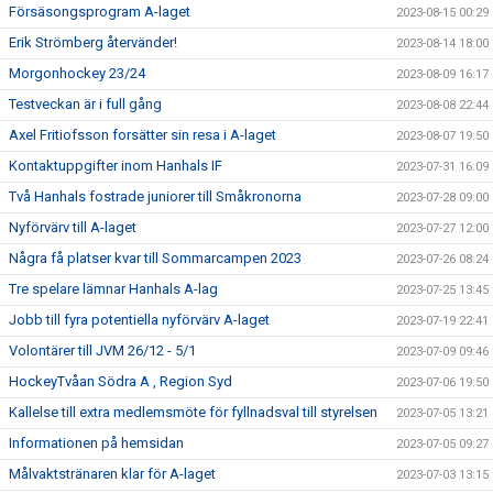
Försäsongsprogram A-laget
2023-08-15 00:29
Erik Strömberg återvänder!
2023-08-14 18:00
Morgonhockey 23/24
2023-08-09 16:17
Testveckan är i full gång
2023-08-08 22:44
Axel Fritiofsson forsätter sin resa i A-laget
2023-08-07 19:50
Kontaktuppgifter inom Hanhals IF
2023-07-31 16:09
Två Hanhals fostrade juniorer till Småkronorna
2023-07-28 09:00
Nyförvärv till A-laget
2023-07-27 12:00
Några få platser kvar till Sommarcampen 2023
2023-07-26 08:24
Tre spelare lämnar Hanhals A-lag
2023-07-25 13:45
Jobb till fyra potentiella nyförvärv A-laget
2023-07-19 22:41
Volontärer till JVM 26/12 - 5/1
2023-07-09 09:46
HockeyTvåan Södra A , Region Syd
2023-07-06 19:50
Kallelse till extra medlemsmöte för fyllnadsval till styrelsen
2023-07-05 13:21
Informationen på hemsidan
2023-07-05 09:27
Målvaktstränaren klar för A-laget
2023-07-03 13:15