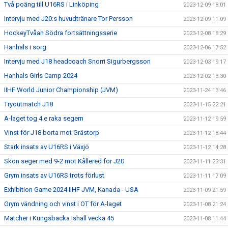
Två poäng till U16RS i Linköping
2023-12-09 18:01
Intervju med J20:s huvudtränare Tor Persson
2023-12-09 11:09
HockeyTvåan Södra fortsättningsserie
2023-12-08 18:29
Hanhals i sorg
2023-12-06 17:52
Intervju med J18 headcoach Snorri Sigurbergsson
2023-12-03 19:17
Hanhals Girls Camp 2024
2023-12-02 13:30
IIHF World Junior Championship (JVM)
2023-11-24 13:46
Tryoutmatch J18
2023-11-15 22:21
A-laget tog 4.e raka segern
2023-11-12 19:59
Vinst för J18 borta mot Grästorp
2023-11-12 18:44
Stark insats av U16RS i Växjö
2023-11-12 14:28
Skön seger med 9-2 mot Kållered för J20
2023-11-11 23:31
Grym insats av U16RS trots förlust
2023-11-11 17:09
Exhibition Game 2024 IIHF JVM, Kanada - USA
2023-11-09 21:59
Grym vändning och vinst i OT för A-laget
2023-11-08 21:24
Matcher i Kungsbacka Ishall vecka 45
2023-11-08 11:44