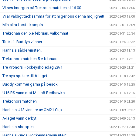
Vi ses imorgon på Trekrona matchen kl 16.00
2023-02-04 17:06
Vi är väldigt tacksamma för att ni ger oss denna möjlighet!
2023-02-03 19:00
Min allra första kompis
2023-02-01 12:09
Trekronan den 5.e februari, välkomna!
2023-01-31 20:34
Tack till Buddys vänner
2023-01-24 09:32
Hanhals sålde vinsten!
2023-01-23 11:13
Trekronorsmatchen 5.e februari
2023-01-21 17:21
Tre Kronors Hockeyskoledag 29/1
2023-01-20 21:21
Tre nya spelare till A-laget
2023-01-18 12:42
Buddy kommer gärna på besök
2023-01-15 12:25
U16 RS vann mot Malmö Redhawks
2023-01-14 17:15
Trekronorsmatchen
2023-01-10 21:20
Hanhals U13 vinnare av OM21 Cup
2023-01-09 08:57
A-laget vann derbyt
2023-01-09 08:13
Hanhals-shoppen
2022-12-27 12:48
Hanhals Kings Hockeymagasin ute nu!
2022-12-23 15:39