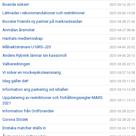
Boende sökes!
2021-05-16 20:17
Lättnader i rekommendationer och restriktioner
2021-05-06 19:58
Booster Friends ny partner på marknadssidan
2021-04-28 21:06
Anmälan årsmötet
2021-04-27 08:36
Hanhals medlemsskap
2021-04-20 11:35
Målvaktstränare U16RS-J20
2021-04-06 20:52
Anders Rybrink lämnar sin kassörroll
2021-04-06 20:13
Valberedningen
2021-03-30 22:11
Vi söker en Hockeyskoleansvarig
2021-03-27 16:28
Idag gäller det!
2021-03-20 11:05
Information ang parkering vid ishallen
2021-03-14 13:28
Uppdatering av restriktioner och förhållningsregler MARS
2021-03-11 19:12
2021
Information från Ordföranden
2021-02-28 22:01
Corona Stödet
2021-02-28 20:14
Enstaka matcher ställs in
2021-02-24 17:46