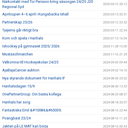
Närkontakt med Tor Persson kring säsongen 24/25 J20
2025-03-15 20:12
Regional Syd
Aprilcupen 4–6 april i Kungsbacka Ishall
2025-03-13 20:31
Partnerskap 25/26
2025-03-12 23:32
Tjejerna går riktigt bra
2025-03-11 22:54
Kom och spela i Hanhals
2025-01-15 16:04
Ishockey på gymnasiet 2025/ 2026
2024-11-28 15:00
Mustaschmatchen
2024-11-16 21:29
Välkomna till Hockeyskolan 24/25
2024-09-03 09:44
AjaBajaCancer auktion
2024-09-02 14:10
Nya styrande dokument för Hanhals IF
2024-08-30 23:02
Hanhalsdagen 15/9
2024-08-30 13:33
OnePartnerGroup. Din bästa kollega.
2024-08-29 08:57
Hanhals har sorg
2024-08-18 20:07
Fantastiska Emil &#10084;&#65039;
2024-08-16 23:44
Poängbäst 23/24
2024-08-16 11:23
Jakten på LE MAT kan börja
2024-08-16 00:43