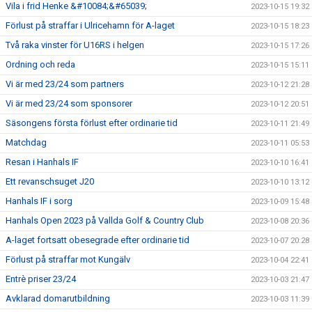
Vila i frid Henke &#10084;&#65039;
2023-10-15 19:32
Förlust på straffar i Ulricehamn för A-laget
2023-10-15 18:23
Två raka vinster för U16RS i helgen
2023-10-15 17:26
Ordning och reda
2023-10-15 15:11
Vi är med 23/24 som partners
2023-10-12 21:28
Vi är med 23/24 som sponsorer
2023-10-12 20:51
Säsongens första förlust efter ordinarie tid
2023-10-11 21:49
Matchdag
2023-10-11 05:53
Resan i Hanhals IF
2023-10-10 16:41
Ett revanschsuget J20
2023-10-10 13:12
Hanhals IF i sorg
2023-10-09 15:48
Hanhals Open 2023 på Vallda Golf & Country Club
2023-10-08 20:36
A-laget fortsatt obesegrade efter ordinarie tid
2023-10-07 20:28
Förlust på straffar mot Kungälv
2023-10-04 22:41
Entrè priser 23/24
2023-10-03 21:47
Avklarad domarutbildning
2023-10-03 11:39