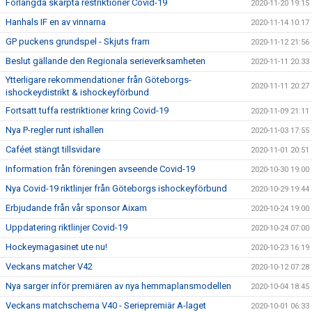
Förlängda skärpta restriktioner Covid-19
2020-11-20 19:15
Hanhals IF en av vinnarna
2020-11-14 10:17
GP puckens grundspel - Skjuts fram
2020-11-12 21:56
Beslut gällande den Regionala serieverksamheten
2020-11-11 20:33
Ytterligare rekommendationer från Göteborgs-
2020-11-11 20:27
ishockeydistrikt & ishockeyförbund
Fortsatt tuffa restriktioner kring Covid-19
2020-11-09 21:11
Nya P-regler runt ishallen
2020-11-03 17:55
Caféet stängt tillsvidare
2020-11-01 20:51
Information från föreningen avseende Covid-19
2020-10-30 19:00
Nya Covid-19 riktlinjer från Göteborgs ishockeyförbund
2020-10-29 19:44
Erbjudande från vår sponsor Aixam
2020-10-24 19:00
Uppdatering riktlinjer Covid-19
2020-10-24 07:00
Hockeymagasinet ute nu!
2020-10-23 16:19
Veckans matcher V42
2020-10-12 07:28
Nya sarger inför premiären av nya hemmaplansmodellen
2020-10-04 18:45
Veckans matchschema V40 - Seriepremiär A-laget
2020-10-01 06:33