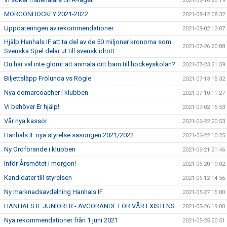
2021-08-16 20:19
MORGONHOCKEY 2021-2022
2021-08-12 08:32
Uppdateringen av rekommendationer
2021-08-02 13:07
Hjälp Hanhals IF att ta del av de 50 miljoner kronorna som
2021-07-26 20:08
Svenska Spel delar ut till svensk idrott
Du har väl inte glömt att anmäla ditt barn till hockeyskolan?
2021-07-23 21:59
Biljettsläpp Frölunda vs Rögle
2021-07-13 15:32
Nya domarcoacher i klubben
2021-07-10 11:27
Vi behöver Er hjälp!
2021-07-02 15:53
Vår nya kassör
2021-06-22 20:53
Hanhals IF nya styrelse säsongen 2021/2022
2021-06-22 10:25
Ny Ordförande i klubben
2021-06-21 21:46
Inför Årsmötet i morgon!
2021-06-20 19:02
Kandidater till styrelsen
2021-06-12 14:56
Ny marknadsavdelning Hanhals IF
2021-05-27 15:00
HANHALS IF JUNIORER - AVGÖRANDE FÖR VÅR EXISTENS
2021-05-26 19:00
Nya rekommendationer från 1 juni 2021
2021-05-25 20:51