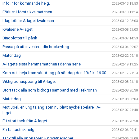
Info inför kommande helg.
2023-03-13 19:53
Förlust i första kvalmatchen
2023-03-13 11:14
Idag börjar A-laget kvalresan
2023-03-12 08:03
Kvalserie A-laget
2023-03-08 21:03
Bingolotter till påsk
2023-03-07 14:53
Passa på att inventera din hockeybag.
2023-03-04 09:07
Matchdag
2023-02-22 09:18
A-lagets sista hemmamatchen i denna serie
2023-02-19 11:25
Kom och heja fram vårt A-lag på söndag den 19/2 kl 16.00
2023-02-17 21:13
Viktig bonuspoäng till A-laget
2023-02-08 21:18
Stort tack alla som bidrog i samband med Trekronan
2023-02-08 20:30
Matchdag
2023-02-08 08:03
Möt Joel, en ung talang som nu blivit nyckelspelare i A-
2023-02-07 21:48
laget
Ett stort tack från A-laget.
2023-02-06 20:58
En fantastisk helg
2023-02-06 09:41
Tack till alla sponsorer & privatpersoner
2023-02-05 08:00