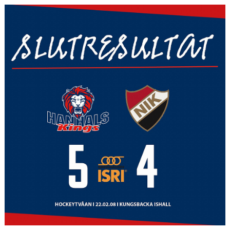
CAMPER
CUPER
CAFÉET
PARTNERS
PARTNERBROSCHYR
KLUBB 1949
TREKRONAN
KLUBBEN
BILJETTER