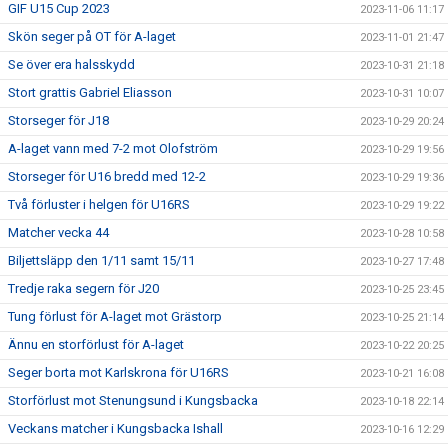
GIF U15 Cup 2023
2023-11-06 11:17
Skön seger på OT för A-laget
2023-11-01 21:47
Se över era halsskydd
2023-10-31 21:18
Stort grattis Gabriel Eliasson
2023-10-31 10:07
Storseger för J18
2023-10-29 20:24
A-laget vann med 7-2 mot Olofström
2023-10-29 19:56
Storseger för U16 bredd med 12-2
2023-10-29 19:36
Två förluster i helgen för U16RS
2023-10-29 19:22
Matcher vecka 44
2023-10-28 10:58
Biljettsläpp den 1/11 samt 15/11
2023-10-27 17:48
Tredje raka segern för J20
2023-10-25 23:45
Tung förlust för A-laget mot Grästorp
2023-10-25 21:14
Ännu en storförlust för A-laget
2023-10-22 20:25
Seger borta mot Karlskrona för U16RS
2023-10-21 16:08
Storförlust mot Stenungsund i Kungsbacka
2023-10-18 22:14
Veckans matcher i Kungsbacka Ishall
2023-10-16 12:29