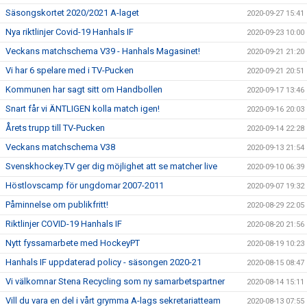
Säsongskortet 2020/2021 A-laget
2020-09-27 15:41
Nya riktlinjer Covid-19 Hanhals IF
2020-09-23 10:00
Veckans matchschema V39 - Hanhals Magasinet!
2020-09-21 21:20
Vi har 6 spelare med i TV-Pucken
2020-09-21 20:51
Kommunen har sagt sitt om Handbollen
2020-09-17 13:46
Snart får vi ÄNTLIGEN kolla match igen!
2020-09-16 20:03
Årets trupp till TV-Pucken
2020-09-14 22:28
Veckans matchschema V38
2020-09-13 21:54
Svenskhockey.TV ger dig möjlighet att se matcher live
2020-09-10 06:39
Höstlovscamp för ungdomar 2007-2011
2020-09-07 19:32
Påminnelse om publikfritt!
2020-08-29 22:05
Riktlinjer COVID-19 Hanhals IF
2020-08-20 21:56
Nytt fyssamarbete med HockeyPT
2020-08-19 10:23
Hanhals IF uppdaterad policy - säsongen 2020-21
2020-08-15 08:47
Vi välkomnar Stena Recycling som ny samarbetspartner
2020-08-14 15:11
Vill du vara en del i vårt grymma A-lags sekretariatteam
2020-08-13 07:55