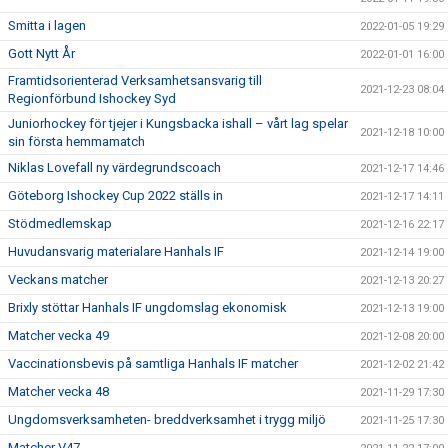
Smitta i lagen
2022-01-05 19:29
Gott Nytt År
2022-01-01 16:00
Framtidsorienterad Verksamhetsansvarig till
2021-12-23 08:04
Regionförbund Ishockey Syd
Juniorhockey för tjejer i Kungsbacka ishall – vårt lag spelar
2021-12-18 10:00
sin första hemmamatch
Niklas Lovefall ny värdegrundscoach
2021-12-17 14:46
Göteborg Ishockey Cup 2022 ställs in
2021-12-17 14:11
Stödmedlemskap
2021-12-16 22:17
Huvudansvarig materialare Hanhals IF
2021-12-14 19:00
Veckans matcher
2021-12-13 20:27
Brixly stöttar Hanhals IF ungdomslag ekonomisk
2021-12-13 19:00
Matcher vecka 49
2021-12-08 20:00
Vaccinationsbevis på samtliga Hanhals IF matcher
2021-12-02 21:42
Matcher vecka 48
2021-11-29 17:30
Ungdomsverksamheten- breddverksamhet i trygg miljö
2021-11-25 17:30
Matcher V47