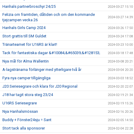
Hanhals partnerbroschyr 24/25
2024-03-27 15:10
Felizia om framtiden, dåtiden och om den kommande
2024-03-27 14:39
tjejcampen vecka 26
Hanhals Girls Camp 2024
2024-03-26 17:50
Stort grattis till SM Guldet
2024-03-24 17:08
Tränarteamet för U16RS är klart!
2024-03-23 10:00
Tack för fantastiska dagar &#10084;&#65039;&#128153;
2024-03-18 17:48
Nya mål för Alma Wallentin
2024-03-08 20:21
A-lagstränarna förlänger med ytterligare två år
2024-03-04 20:20
Fyra nya camper tillgängliga
2024-03-03 18:52
J20 Seriesegrare och klara för J20 Regional
2024-02-20 22:07
J18 har tagit stora steg 23/24
2024-02-19 21:34
U16RS Seriesegrare
2024-02-19 15:26
Nya Hanhalsmössan
2024-02-16 20:26
Buddy + Fönster24sju = Sant
2024-02-05 14:50
Stort tack alla sponsorer
2024-02-04 22:28