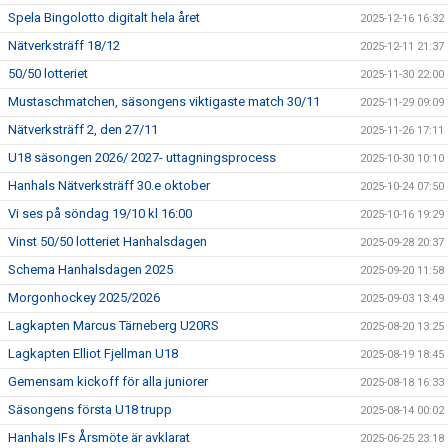
Spela Bingolotto digitalt hela året
2025-12-16 16:32
Nätverksträff 18/12
2025-12-11 21:37
50/50 lotteriet
2025-11-30 22:00
Mustaschmatchen, säsongens viktigaste match 30/11
2025-11-29 09:09
Nätverksträff 2, den 27/11
2025-11-26 17:11
U18 säsongen 2026/ 2027- uttagningsprocess
2025-10-30 10:10
Hanhals Nätverksträff 30.e oktober
2025-10-24 07:50
Vi ses på söndag 19/10 kl 16:00
2025-10-16 19:29
Vinst 50/50 lotteriet Hanhalsdagen
2025-09-28 20:37
Schema Hanhalsdagen 2025
2025-09-20 11:58
Morgonhockey 2025/2026
2025-09-03 13:49
Lagkapten Marcus Tärneberg U20RS
2025-08-20 13:25
Lagkapten Elliot Fjellman U18
2025-08-19 18:45
Gemensam kickoff för alla juniorer
2025-08-18 16:33
Säsongens första U18 trupp
2025-08-14 00:02
Hanhals IFs Årsmöte är avklarat
2025-06-25 23:18