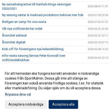
Ny samarbetspartner till Hanhals Kings säsongen
2020-08-09 11:01
2020/2021
Ny säsong väntar & marknad-produktion behöver mer folk
2020-07-28 20:34
Äntligen en camp för oss vuxna
2020-07-02 07:37
Vår nya ordförande har ordet
2020-06-25 22:26
Årsmötet avklarat
2020-06-25 22:17
Årsmötet digitalt
2020-06-18 07:15
Kick-off för föreningens nya ledarutbildning
2020-06-08 14:32
Inför nästa säsong lämnar Peter Kronvall över
2020-06-04 22:10
ordförandeklubban
Warrior klubbprofil 2020/2021
2020-06-04 21:42
Hanhals Kings sluter avtal med Warrior Hockey
För att hemsidan ska fungera korrekt använder vi nödvändiga
2020-06-01 18:19
cookies från SportAdmin. Dessa går inte att stänga av.
Vi är Hanhals Kings
2020-05-27 14:55
Föreningen kan också använda frivilliga cookies, t.ex. för statistik
eller marknadsföring. Du väljer själv om du vill acceptera dessa.
Anpassa dina val
Cookie-inställningar
Gå till Webbversion
Acceptera nödvändiga
Acceptera alla