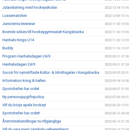
Julavslutning med hockeyskolan
2022-12-18 15:45
Lussematchen
2022-12-09 15:16
Juniorerna levererar
2022-11-30 14:55
Boende sökes till hockeygymnasiet Kungsbacka
2022-11-20 19:45
Hanhals Kings U14
2022-11-20 12:59
Buddy
2022-11-16 12:57
Program Hanhalsdagen 24/9
2022-09-21 07:30
Hanhalsdagen 24/9
2022-09-21 07:24
Succé för nyinstiftade Kultur- & Idrottsgalan i Kungsbacka
2022-09-20 22:01
Information kring A-hallen.
2022-09-18 10:36
Sportchefen har ordet
2022-09-07 21:05
Ny personuppgiftspolicy
2022-07-06 09:51
Vill du börja spela hockey!
2022-06-23 12:01
Sportchefen har ordet!
2022-06-15 20:44
Årsmöteshandlingar nu tillgängliga
2022-06-13 21:25
Vill du vara med i Hanhals valberedning!
2022-06-13 21:04