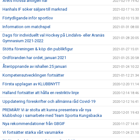
Årets mössa äntligen här
2021-02-19 19:42
Hanhals IF söker säljare till marknad
2021-02-17 16:33
Förtydligande inför sportlov
2021-02-10 15:30
Information om matchspel
2021-01-31 08:00
Dags för individuellt val Hockey på Lindälvs- eller Aranäs
2021-01-28 20:05
Gymnasium 2021-2022
Stötta föreningen & köp din publikfigur
2021-01-27 15:01
Ordföranden har ordet, januari 2021
2021-01-25 20:58
Återöppnande av ishallen 25 januari
2021-01-24 10:22
Kompetensutvecklingen fortsätter
2021-01-12 21:34
Första upplagan av KLUBBNYTT
2020-12-20 11:14
Halland fortsätter att hålla en restriktiv linje
2020-12-14 18:46
Uppdatering föreskrifter och allmänna råd Covid-19
2020-12-12 16:41
PREMIÄR! Vi är stolta att kunna presentera vår nya
2020-12-01 19:43
klubbshop i samarbete med Team Sportia Kungsbacka
Nya rekommendationer från GBGIF
2020-11-27 14:41
Vi fortsätter stärka vårt varumärke
2020-11-24 21:10