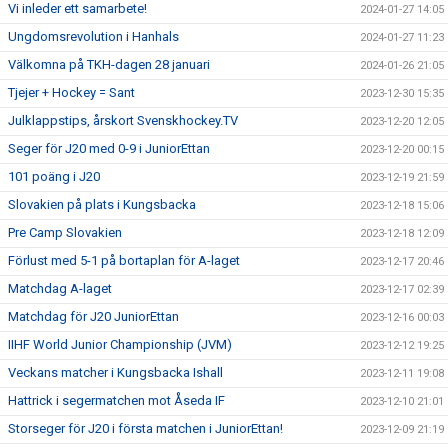
Vi inleder ett samarbete!
2024-01-27 14:05
Ungdomsrevolution i Hanhals
2024-01-27 11:23
Välkomna på TKH-dagen 28 januari
2024-01-26 21:05
Tjejer + Hockey = Sant
2023-12-30 15:35
Julklappstips, årskort Svenskhockey.TV
2023-12-20 12:05
Seger för J20 med 0-9 i JuniorEttan
2023-12-20 00:15
101 poäng i J20
2023-12-19 21:59
Slovakien på plats i Kungsbacka
2023-12-18 15:06
Pre Camp Slovakien
2023-12-18 12:09
Förlust med 5-1 på bortaplan för A-laget
2023-12-17 20:46
Matchdag A-laget
2023-12-17 02:39
Matchdag för J20 JuniorEttan
2023-12-16 00:03
IIHF World Junior Championship (JVM)
2023-12-12 19:25
Veckans matcher i Kungsbacka Ishall
2023-12-11 19:08
Hattrick i segermatchen mot Åseda IF
2023-12-10 21:01
Storseger för J20 i första matchen i JuniorEttan!
2023-12-09 21:19